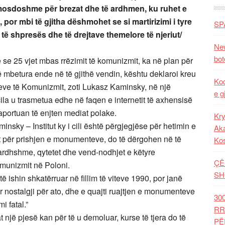
mosdoshme për brezat dhe të ardhmen, ku ruhet e
, por mbi të gjitha dëshmohet se si martirizimi i tyre
SP
, të shpresës dhe të drejtave themelore të njeriut/
New
bot
e 25 vjet mbas rrëzimit të komunizmit, ka në plan për
ë mbetura ende në të gjithë vendin, kështu deklaroi kreu
Kod
rimeve të Komunizmit, zoti Lukasz Kaminsky, në një
e g
 cila u trasmetua edhe në faqen e internetit të axhensisë
portuan të enjten mediat polake.
Kry
minsky – Institut ky i cili është përgjegjëse për hetimin e
Aka
t për prishjen e monumenteve, do të dërgohen në të
Ko
e ardhshme, qytetet dhe vend-nodhjet e këtyre
ÇË
munizmit në Poloni.
SH
 ishin shkatërruar në fillim të viteve 1990, por janë
r nostalgji për ato, dhe e quajti ruajtjen e monumenteve
30
 fatal.”
RR
një pjesë kan për të u demoluar, kurse të tjera do të
PË