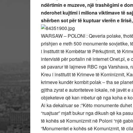
ndërtimin e muzeve, një trashëgimi e do
nderohet kujtimi i miliona viktimave të saj
shërben sot për të kuptuar vlerën e lirisë
WARSAW – POLONI : Qeveria polake, thotë s
prishjen e rreth 500 monumente sovjetike, t
i Institutit të Kombëtar të Përkujtimit, të K
intervistë për portalin në internet Onet.pl, e
së pavarur të lajmeve RBC nga Varshava, ra
Kreu i institutit të Krimeve të Kominizmit, Ka
krimeve kundër kombit polak – tha se plane
gjitha zyrat e autoriteteve lokale, në javët 
objeketeve që kan mbetur që nga koha e ko
Ai ka dekalruar se :”Këto monumente duhet të
“ruajtuar” mjaft bukur nga dikush që ka pasu
të kohës së Komunizmit në Poloni “një gabimi
“Monumentet e kohës së Komunizmit, të cilat 