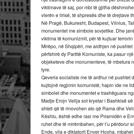
viktimave të saj, por mbi të gjitha dëshmohet 
vlerën e lirisë, të shpresës dhe të drejtave t
Në Pragë, Bukuresht, Budapest, Vilnius, Tall
monumentet me simbole sovjetike. Dhe janë 
viktima të komunizmit, për të kujtuar terrorin
Mirëpo, në Shqipëri, me ardhjen në pushtet të
përfshirë dy Partitë Komuniste, ka pasur një
objeketeve dhe monumenteve, të mbetura ng
tyre.
Qeveria socialiste me të ardhur në pushtet 
kujtojnë regjimin komunistë, hapin ide ne li
simbolet dhe monumentet e trashëguara ng
Madje Erojn Velija sot kryetar i Bashkisë s
shteti që të rinovohen ato që Rama dhe Veliaj
Kështu, është edhe rasi me Piramidën e Env
ruhet dhe të mirëmbahen, për t’u përdorur si
Ende, vila e diktatorit Enver Hoxha, mbahe