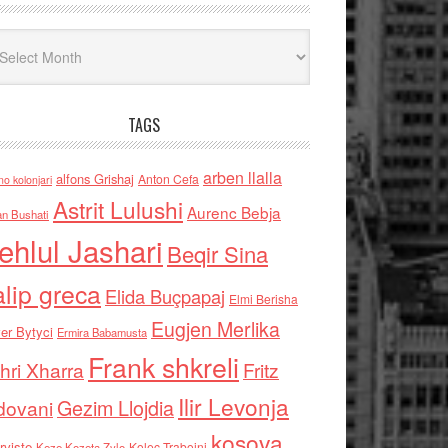
iv
TAGS
arben llalla
alfons Grishaj
Anton Cefa
no kolonjari
Astrit Lulushi
Aurenc Bebja
an Bushati
ehlul Jashari
Beqir Sina
alip greca
Elida Buçpapaj
Elmi Berisha
Eugjen Merlika
er Bytyci
Ermira Babamusta
Frank shkreli
hri Xharra
Fritz
Ilir Levonja
Gezim Llojdia
dovani
kosova
rviste
Kolec Traboini
Keze Kozeta Zylo