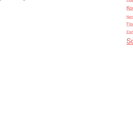
Ko
Nen
Flo
Els
So