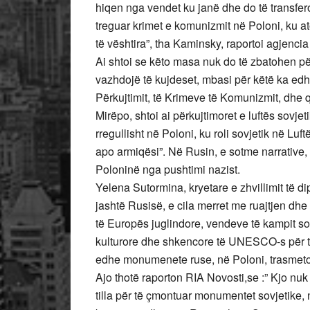
hiqen nga vendet ku janë dhe do të transfero
treguar krimet e komunizmit në Poloni, ku 
të vështira”, tha Kaminsky, raportoi agjenci
Ai shtoi se këto masa nuk do të zbatohen për 
vazhdojë të kujdeset, mbasi për këtë ka edhe
Përkujtimit, të Krimeve të Komunizmit, dhe q
Mirëpo, shtoi ai përkujtimoret e luftës sovj
rregullisht në Poloni, ku roli sovjetik në L
apo armiqësi”. Në Rusin, e sotme narrative, i
Poloninë nga pushtimi nazist.
Yelena Sutormina, kryetare e zhvillimit të
jashtë Rusisë, e cila merret me ruajtjen d
të Europës juglindore, vendeve të kampit soci
kulturore dhe shkencore të UNESCO-s për të
edhe monumenete ruse, në Poloni, trasmeto
Ajo thotë raporton RIA Novosti,se :” Kjo nuk
tilla për të çmontuar monumentet sovjetike, n