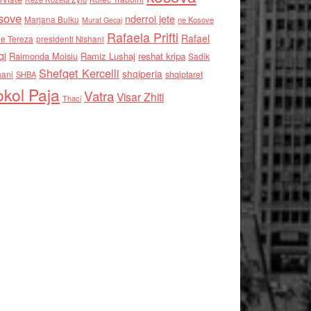
sove
nderroi jete
Marjana Bulku
ne Kosove
Murat Gecaj
Rafaela Prifti
Rafael
e Tereza
presidenti Nishani
qi
Raimonda Moisiu
Ramiz Lushaj
reshat kripa
Sadik
Shefqet Kercelli
shqiperia
hani
shqiptaret
SHBA
kol Paja
Vatra
Visar Zhiti
Thaci