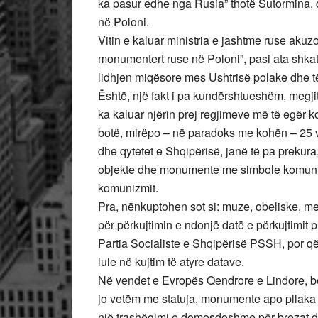
ka pasur edhe nga Rusia” thotë Sutormina,
në Poloni.
Vitin e kaluar ministria e jashtme ruse akuzo
monumentert ruse në Poloni”, pasi ata shkat
lidhjen miqësore mes Ushtrisë polake dhe të
Është, një fakt i pa kundërshtueshëm, megj
ka kaluar njërin prej regjimeve më të egër
botë, mirëpo – në paradoks me kohën – 25 vj
dhe qytetet e Shqipërisë, janë të pa prekur
objekte dhe monumente me simbole komunis
komunizmit.
Pra, nënkuptohen sot si: muze, obeliske, me
për përkujtimin e ndonjë datë e përkujtimit 
Partia Socialiste e Shqipërisë PSSH, por q
lule në kujtim të atyre datave.
Në vendet e Evropës Qendrore e Lindore, bet
jo vetëm me statuja, monumente apo pllaka 
një trashëgimi e domosdoshme për brezat dh