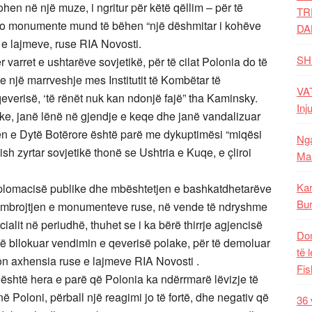
hen në një muze, i ngritur për këtë qëllim – për të
TR
ato monumente mund të bëhen “një dëshmitar i kohëve
DA
a e lajmeve, ruse RIA Novosti.
SH
varret e ushtarëve sovjetikë, për të cilat Polonia do të
 një marrveshje mes Institutit të Kombëtar të
VAT
everisë, ‘të rënët nuk kan ndonjë fajë” tha Kaminsky.
Inj
etike, janë lënë në gjendje e keqe dhe janë vandalizuar
uftën e Dytë Botërore është parë me dykuptimësi “miqësi
Nga
sh zyrtar sovjetikë thonë se Ushtria e Kuqe, e çliroi
Mal
Kar
 diplomacisë publike dhe mbështetjen e bashkatdhetarëve
Bur
he mbrojtjen e monumenteve ruse, në vende të ndryshme
alit në periudhë, thuhet se i ka bërë thirrje agjencisë
Dom
 bllokuar vendimin e qeverisë polake, për të demoluar
të 
n axhensia ruse e lajmeve RIA Novosti .
Fis
 është hera e parë që Polonia ka ndërrmarë lëvizje të
ë Poloni, përball një reagimi jo të fortë, dhe negativ që
36 