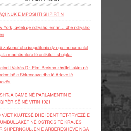
AÇI NUK E MPOSHTI SHPIRTIN
 York, qyteti që ndryshoi emrin… dhe ndryshoi
ën
i zakonor dhe isopolifonia dy nga monumentet
jalla madhështore të antikitetit shqiptar
etari i Vatrës Dr. Elmi Berisha zhvilloi takim në
deminë e Shkencave dhe të Arteve të
sovës
SHTJA ÇAME NË PARLAMENTIN E
QIPËRISË NË VITIN 1921
0 VJET KUJTESË DHE IDENTITET-TRYEZË E
UMBULLAKËT NË OSTROS TË KRAJËS
R SHPËRNGULJEN E ARBËRESHËVE NGA