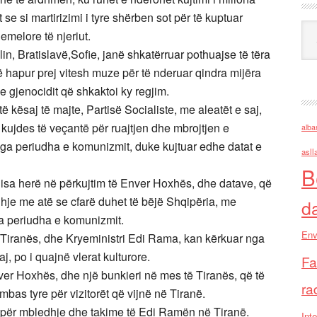
se si martirizimi i tyre shërben sot për të kuptuar
Ark
hemelore të njeriut.
in, Bratislavë,Sofie, janë shkatërruar pothuajse të tëra
hapur prej vitesh muze për të nderuar qindra mijëra
 e gjenocidit që shkaktoi ky regjim.
 kësaj të majte, Partisë Socialiste, me aleatët e saj,
 kujdes të veçantë për ruajtjen dhe mbrojtjen e
alba
a periudha e komunizmit, duke kujtuar edhe datat e
asll
B
disa herë në përkujtim të Enver Hoxhës, dhe datave, që
dhje me atë se cfarë duhet të bëjë Shqipëria, me
d
a periudha e komunizmit.
Env
ë Tiranës, dhe Kryeministri Edi Rama, kan kërkuar nga
, po i quajnë vlerat kulturore.
Fa
er Hoxhës, dhe një bunkieri në mes të Tiranës, që të
ra
mbas tyre për vizitorët që vijnë në Tiranë.
t për mbledhje dhe takime të Edi Ramën në Tiranë.
Inte