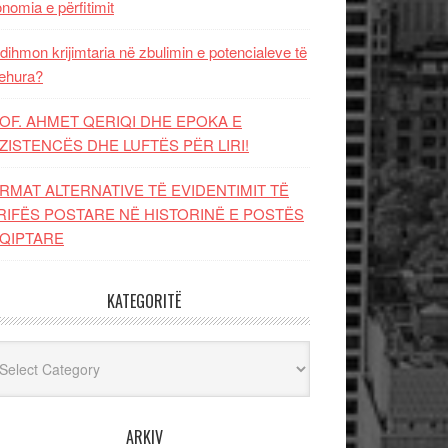
nomia e përfitimit
dihmon krijimtaria në zbulimin e potencialeve të
ehura?
OF. AHMET QERIQI DHE EPOKA E
ZISTENCЁS DHE LUFTЁS PЁR LIRI!
RMAT ALTERNATIVE TË EVIDENTIMIT TË
RIFËS POSTARE NË HISTORINË E POSTËS
QIPTARE
KATEGORITË
egoritë
ARKIV