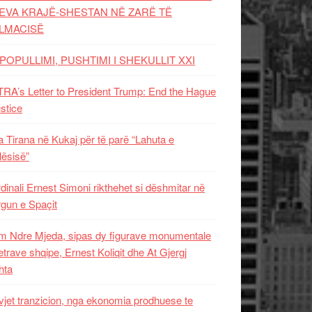
EVA KRAJË-SHESTAN NË ZARË TË
LMACISË
POPULLIMI, PUSHTIMI I SHEKULLIT XXI
RA’s Letter to President Trump: End the Hague
ustice
 Tirana në Kukaj për të parë “Lahuta e
ësisë”
dinali Ernest Simoni rikthehet si dëshmitar në
gun e Spaçit
 Ndre Mjeda, sipas dy figurave monumentale
letrave shqipe, Ernest Koliqit dhe At Gjergj
hta
vjet tranzicion, nga ekonomia prodhuese te