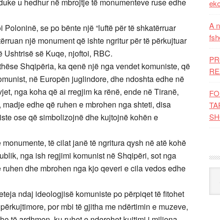
 duke u hedhur në mbrojtje të monumenteve ruse edhe
eko
A n
i Poloninë, se po bënte një “luftë për të shkatërruar
fsh
ërruan një monument që ishte ngritur për të përkujtuar
 Ushtrisë së Kuqe, njoftoi, RBC.
PR
ithëse Shqipëria, ka qenë një nga vendet komuniste, që
RE
 komunist, në Europën juglindore, dhe ndoshta edhe në
et, nga koha që ai rregjim ka rënë, ende në Tiranë,
FO
a, madje edhe që ruhen e mbrohen nga shteti, disa
TA
te ose që simbolizojnë dhe kujtojnë kohën e
SH
 monumente, të cilat janë të ngritura qysh në atë kohë
publik, nga ish regjimi komunist në Shqipëri, sot nga
ë ruhen dhe mbrohen nga kjo qeveri e cila vedos edhe
Kat
eja ndaj ideologjisë komuniste po përpiqet të fitohet
përkujtimore, por mbi të gjitha me ndërtimin e muzeve,
e të ardhmen, ku ruhet e nderohet kujtimi i miliona