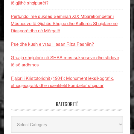
të gjithë shqiptarët?
Përfundoi me sukses Seminari XIX Mbarëkombëtar i
Mësuesve të Gjuhës Shqipe dhe Kulturës Shqiptare në
Diasporë dhe në Mërgatë
Pse dhe kush e vrau Hasan Riza Pashën?
Gruaja shqiptare në SHBA mes sukseseve dhe sfidave
të së ardhmes
Fjalori i Kristoforidhit (1904): Monument leksikografik,
etnogjeografik dhe i identitetit kombëtar shqiptar
KATEGORITË
Kategoritë