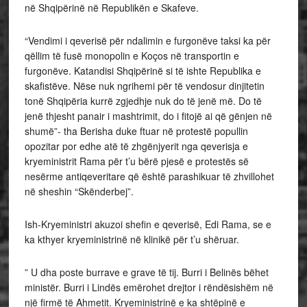
në Shqipërinë në Republikën e Skafeve.
“Vendimi i qeverisë për ndalimin e furgonëve taksi ka për
qëllim të fusë monopolin e Koços në transportin e
furgonëve. Katandisi Shqipërinë si të ishte Republika e
skafistëve. Nëse nuk ngrihemi për të vendosur dinjitetin
tonë Shqipëria kurrë zgjedhje nuk do të jenë më. Do të
jenë thjesht panair i mashtrimit, do i fitojë ai që gënjen në
shumë”- tha Berisha duke ftuar në protestë popullin
opozitar por edhe atë të zhgënjyerit nga qeverisja e
kryeministrit Rama për t’u bërë pjesë e protestës së
nesërme antiqeveritare që është parashikuar të zhvillohet
në sheshin “Skënderbej”.
Ish-Kryeministri akuzoi shefin e qeverisë, Edi Rama, se e
ka kthyer kryeministrinë në klinikë për t’u shëruar.
” U dha poste burrave e grave të tij. Burri i Belinës bëhet
ministër. Burri i Lindës emërohet drejtor i rëndësishëm në
një firmë të Ahmetit. Kryeministrinë e ka shtëpinë e