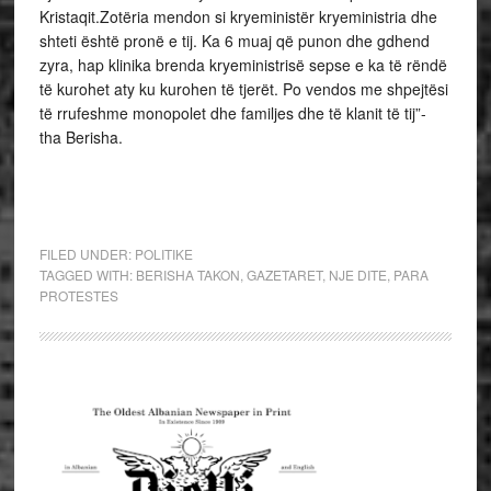
Kristaqit.Zotëria mendon si kryeministër kryeministria dhe
shteti është pronë e tij. Ka 6 muaj që punon dhe gdhend
zyra, hap klinika brenda kryeministrisë sepse e ka të rëndë
të kurohet aty ku kurohen të tjerët. Po vendos me shpejtësi
të rrufeshme monopolet dhe familjes dhe të klanit të tij”-
tha Berisha.
FILED UNDER:
POLITIKE
TAGGED WITH:
BERISHA TAKON
,
GAZETARET
,
NJE DITE
,
PARA
PROTESTES