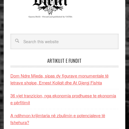
ARTIKUJT E FUNDIT
Dom Ndre Mjeda, sipas dy figurave monumentale të
letrave shqipe, Ernest Koliqit dhe At Gjergj Fishta
36 vjet tranzicion, nga ekonomia prodhuese te ekonomia
e përfitimit
A ndihmon krijimtaria në zbulimin e potencialeve të
fshehura?