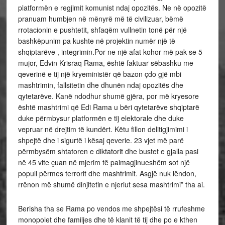
platformën e regjimit komunist ndaj opozitës. Ne në opozitë
pranuam humbjen në mënyrë më të civilizuar, bëmë
rrotacionin e pushtetit, shfaqëm vullnetin tonë për një
bashkëpunim pa kushte në projektin numër një të
shqiptarëve , integrimin.Por ne një afat kohor më pak se 5
mujor, Edvin Krisraq Rama, është faktuar sëbashku me
qeverinë e tij një kryeministër që bazon çdo gjë mbi
mashtrimin, fallsitetin dhe dhunën ndaj opozitës dhe
qytetarëve. Kanë ndodhur shumë gjëra, por më kryesore
është mashtrimi që Edi Rama u bëri qytetarëve shqiptarë
duke përmbysur platformën e tij elektorale dhe duke
vepruar në drejtim të kundërt. Këtu fillon delitigjimimi i
shpejtë dhe i sigurtë i kësaj qeverie. 23 vjet më parë
përmbysëm shtatoren e diktatorit dhe bustet e gjalla pasi
në 45 vite çuan në mjerim të paimagjinueshëm sot një
popull përmes terrorit dhe mashtrimit. Asgjë nuk lëndon,
rrënon më shumë dinjitetin e njeriut sesa mashtrimi” tha ai.
Berisha tha se Rama po vendos me shpejtësi të rrufeshme
monopolet dhe familjes dhe të klanit të tij dhe po e kthen