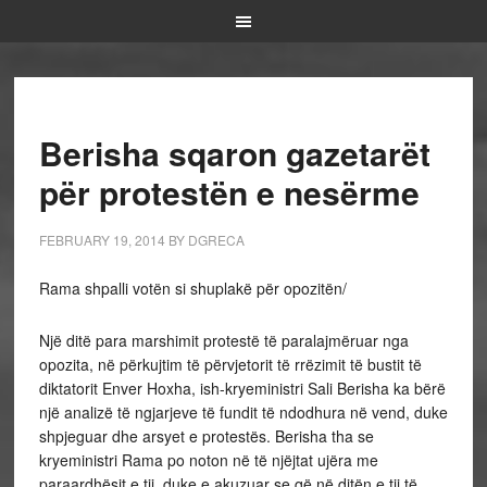
Berisha sqaron gazetarët
për protestën e nesërme
FEBRUARY 19, 2014
BY
DGRECA
Rama shpalli votën si shuplakë për opozitën/
Një ditë para marshimit protestë të paralajmëruar nga
opozita, në përkujtim të përvjetorit të rrëzimit të bustit të
diktatorit Enver Hoxha, ish-kryeministri Sali Berisha ka bërë
një analizë të ngjarjeve të fundit të ndodhura në vend, duke
shpjeguar dhe arsyet e protestës. Berisha tha se
kryeministri Rama po noton në të njëjtat ujëra me
paraardhësit e tij, duke e akuzuar se që në ditën e tij të