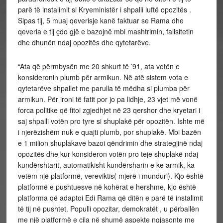
parë të instalimit si Kryeministër i shpalli luftë opozitës .
Sipas tij, 5 muaj qeverisje kanë faktuar se Rama dhe
qeveria e tij çdo gjë e bazojnë mbi mashtrimin, fallsitetin
dhe dhunën ndaj opozitës dhe qytetarëve.
“Ata që përmbysën me 20 shkurt të ’91, ata votën e
konsideronin plumb për armikun. Në atë sistem vota e
qytetarëve shpallet me parulla të mëdha si plumba për
armikun. Për ironi të fatit por jo pa lidhje, 23 vjet më vonë
forca politike që fitoi zgjedhjet në 23 qershor dhe kryetari i
saj shpalli votën pro tyre si shuplakë për opozitën. Ishte më
i njerëzishëm nuk e quajti plumb, por shuplakë. Mbi bazën
e 1 milion shuplakave bazoi qëndrimin dhe strategjinë ndaj
opozitës dhe kur konsideron votën pro teje shuplakë ndaj
kundërshtarit, automatikisht kundërsharin e ke armik, ka
vetëm një platformë, vereviktis( mjerë i munduri). Kjo është
platformë e pushtuesve në kohërat e hershme, kjo është
platforma që adaptoi Edi Rama që ditën e parë të instalimit
të tij në pushtet. Populli opozitar, demokratët , u përballën
me një platformë e cila në shumë aspekte ngjasonte me