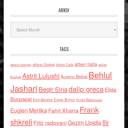
ARKIV
Arkiv
TAGS
arben llalla
alfons Grishaj
Anton Cefa
asllan
albano kolonjari
Behlul
Astrit Lulushi
Aurenc Bebja
Bushati
Jashari
dalip greca
Beqir Sina
Elida
Buçpapaj
Enver Bytyci
Elmi Berisha
Ermira Babamusta
Frank
Eugjen Merlika
Fahri Xharra
shkreli
Ilir
Gezim Llojdia
Fritz radovani