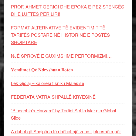
PROF. AHMET QERIQI DHE EPOKA E REZISTENCЁS
DHE LUFTЁS PЁR LIRI!
FORMAT ALTERNATIVE TË EVIDENTIMIT TË
TARIFËS POSTARE NË HISTORINË E POSTËS
SHQIPTARE
NJË SPROVË E GUXIMSHME PERFORMIZMI…
𝐕𝐞𝐧𝐝𝐢𝐦𝐞𝐭 𝐐𝐞̈ 𝐍𝐝𝐫𝐲𝐬𝐡𝐮𝐚𝐧 𝐁𝐨𝐭𝐞̈𝐧
Lek Gjolaj – kalorësi fisnik i Malësisë
FEDERATA VATRA SHPALLË KRYESINË
“Pinocchio’s Harvard” by Tertini Set to Make a Global
Slice
A duhet që Shqipëria të ribëhet një vend i jetueshëm për