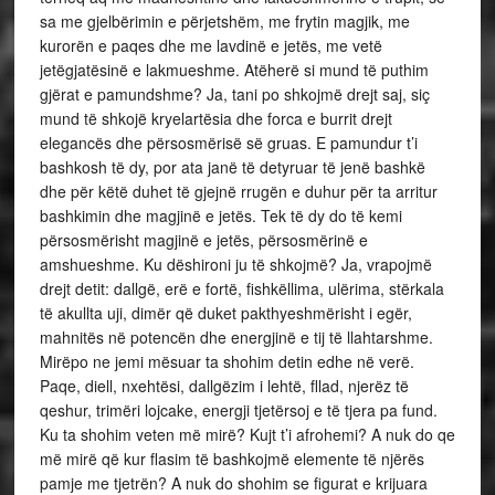
sa me gjelbërimin e përjetshëm, me frytin magjik, me
kurorën e paqes dhe me lavdinë e jetës, me vetë
jetëgjatësinë e lakmueshme. Atëherë si mund të puthim
gjërat e pamundshme? Ja, tani po shkojmë drejt saj, siç
mund të shkojë kryelartësia dhe forca e burrit drejt
elegancës dhe përsosmërisë së gruas. E pamundur t’i
bashkosh të dy, por ata janë të detyruar të jenë bashkë
dhe për këtë duhet të gjejnë rrugën e duhur për ta arritur
bashkimin dhe magjinë e jetës. Tek të dy do të kemi
përsosmërisht magjinë e jetës, përsosmërinë e
amshueshme. Ku dëshironi ju të shkojmë? Ja, vrapojmë
drejt detit: dallgë, erë e fortë, fishkëllima, ulërima, stërkala
të akullta uji, dimër që duket pakthyeshmërisht i egër,
mahnitës në potencën dhe energjinë e tij të llahtarshme.
Mirëpo ne jemi mësuar ta shohim detin edhe në verë.
Paqe, diell, nxehtësi, dallgëzim i lehtë, fllad, njerëz të
qeshur, trimëri lojcake, energji tjetërsoj e të tjera pa fund.
Ku ta shohim veten më mirë? Kujt t’i afrohemi? A nuk do qe
më mirë që kur flasim të bashkojmë elemente të njërës
pamje me tjetrën? A nuk do shohim se figurat e krijuara