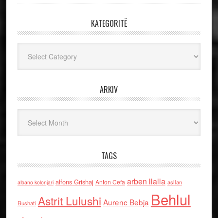
KATEGORITË
Kategoritë
ARKIV
Arkiv
TAGS
arben llalla
alfons Grishaj
Anton Cefa
asllan
albano kolonjari
Behlul
Astrit Lulushi
Aurenc Bebja
Bushati