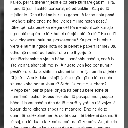
kallëp, për ta thënë thjesht e pa bërë kurrfarë gabimi. Pra,
mund të jesh i saktë, cerebral, në përcaktim. Kaq do të
mjaftonte. Dhe dihet se kur nuk gabon të takon nota pesë!
(Atëherë ishte ende në fuqi vlerësimi me notën pesë.)
Dihet që nota pesë ka elegancë! Pa mendoni pak kur ajo
nga notë e epërme të kthehet në një notë të ulët? Ku do t’i
vejë eleganca, bukuria, përsosmëria? Ka për të humbur
vlera e numrit ngaqë nota do të bëhet e papërfillshme? Ja,
edhe një numër aq i bukur dhe me thyerje të
jashtëzakonshme vjen e bëhet i padëshirueshëm, saqë ty
s’të vjen ta shohësh me sy! A nuk të vjen keq për numrin
pesë? Po si do ta shihnim shumëfishin e tij, numrin dhjetë?
Dhjetë… A nuk duket si një fjalë e egër, që do të na duhet
shumë kohë për ta zbutur? Si do t’ia bëjmë, atëherë?
Mirëpo keni për ta parë: dhjeta ka për t’u bërë edhe ai
numri më i bukur. Sepse rrezaton të pakapshmen, sepse
bëhet i lakmueshëm dhe do të marrë fytyrën e një vajze të
bukur, do të kthehet shpejt në metaforë. Dhe ne do të
duam të vallëzojmë me të, do të duam të bëhemi dashnorë
të saj, do të duam ta kemi sa më pranë zemrës. Ajo, dhjeta
e famshme do të ketë ritmin dhe muzikalitetin e zemrës