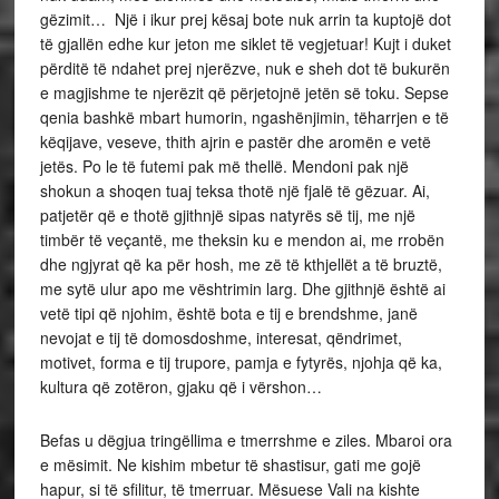
gëzimit… Një i ikur prej kësaj bote nuk arrin ta kuptojë dot
të gjallën edhe kur jeton me siklet të vegjetuar! Kujt i duket
përditë të ndahet prej njerëzve, nuk e sheh dot të bukurën
e magjishme te njerëzit që përjetojnë jetën së toku. Sepse
qenia bashkë mbart humorin, ngashënjimin, tëharrjen e të
këqijave, veseve, thith ajrin e pastër dhe aromën e vetë
jetës. Po le të futemi pak më thellë. Mendoni pak një
shokun a shoqen tuaj teksa thotë një fjalë të gëzuar. Ai,
patjetër që e thotë gjithnjë sipas natyrës së tij, me një
timbër të veçantë, me theksin ku e mendon ai, me rrobën
dhe ngjyrat që ka për hosh, me zë të kthjellët a të bruztë,
me sytë ulur apo me vështrimin larg. Dhe gjithnjë është ai
vetë tipi që njohim, është bota e tij e brendshme, janë
nevojat e tij të domosdoshme, interesat, qëndrimet,
motivet, forma e tij trupore, pamja e fytyrës, njohja që ka,
kultura që zotëron, gjaku që i vërshon…
Befas u dëgjua tringëllima e tmerrshme e ziles. Mbaroi ora
e mësimit. Ne kishim mbetur të shastisur, gati me gojë
hapur, si të sfilitur, të tmerruar. Mësuese Vali na kishte