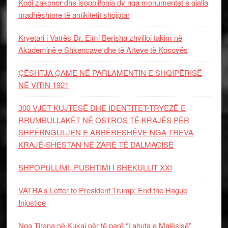
Kodi zakonor dhe isopolifonia dy nga monumentet e gjalla
madhështore të antikitetit shqiptar
Kryetari i Vatrës Dr. Elmi Berisha zhvilloi takim në
Akademinë e Shkencave dhe të Arteve të Kosovës
ÇËSHTJA ÇAME NË PARLAMENTIN E SHQIPËRISË
NË VITIN 1921
300 VJET KUJTESË DHE IDENTITET-TRYEZË E
RRUMBULLAKËT NË OSTROS TË KRAJËS PËR
SHPËRNGULJEN E ARBËRESHËVE NGA TREVA
KRAJË-SHESTAN NË ZARË TË DALMACISË
SHPOPULLIMI, PUSHTIMI I SHEKULLIT XXI
VATRA’s Letter to President Trump: End the Hague
Injustice
Nga Tirana në Kukaj për të parë “Lahuta e Malësisë”