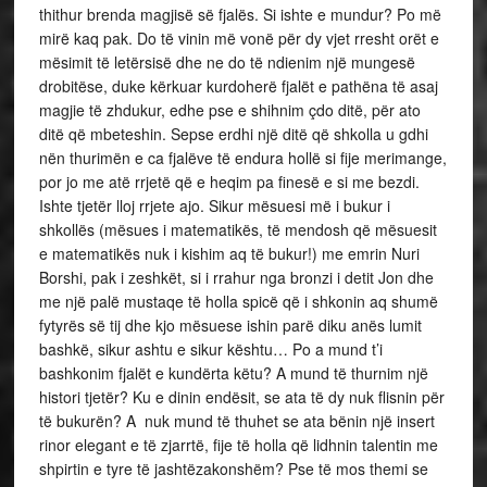
thithur brenda magjisë së fjalës. Si ishte e mundur? Po më
mirë kaq pak. Do të vinin më vonë për dy vjet rresht orët e
mësimit të letërsisë dhe ne do të ndienim një mungesë
drobitëse, duke kërkuar kurdoherë fjalët e pathëna të asaj
magjie të zhdukur, edhe pse e shihnim çdo ditë, për ato
ditë që mbeteshin. Sepse erdhi një ditë që shkolla u gdhi
nën thurimën e ca fjalëve të endura hollë si fije merimange,
por jo me atë rrjetë që e heqim pa finesë e si me bezdi.
Ishte tjetër lloj rrjete ajo. Sikur mësuesi më i bukur i
shkollës (mësues i matematikës, të mendosh që mësuesit
e matematikës nuk i kishim aq të bukur!) me emrin Nuri
Borshi, pak i zeshkët, si i rrahur nga bronzi i detit Jon dhe
me një palë mustaqe të holla spicë që i shkonin aq shumë
fytyrës së tij dhe kjo mësuese ishin parë diku anës lumit
bashkë, sikur ashtu e sikur kështu… Po a mund t’i
bashkonim fjalët e kundërta këtu? A mund të thurnim një
histori tjetër? Ku e dinin endësit, se ata të dy nuk flisnin për
të bukurën? A nuk mund të thuhet se ata bënin një insert
rinor elegant e të zjarrtë, fije të holla që lidhnin talentin me
shpirtin e tyre të jashtëzakon­shëm? Pse të mos themi se