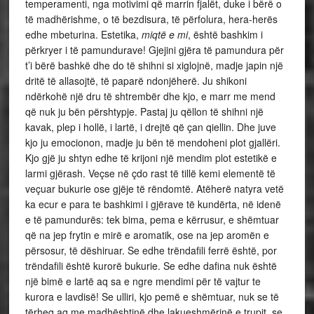
temperamenti, nga motivimi që marrin fjalët, duke i bërë o
të madhërishme, o të bezdisura, të përfolura, hera-herës
edhe mbeturina. Estetika,
miqtë e mi
, është bashkim i
përkryer i të pamundurave! Gjejini gjëra të pamundura për
t’i bërë bashkë dhe do të shihni si xiglojnë, madje japin një
dritë të allasojtë, të paparë ndonjëherë. Ju shikoni
ndërkohë një dru të shtrembër dhe kjo, e marr me mend
që nuk ju bën përshtypje. Pastaj ju qëllon të shihni një
kavak, plep i hollë, i lartë, i drejtë që çan qiellin. Dhe juve
kjo ju emocionon, madje ju bën të mendoheni plot gjallëri.
Kjo gjë ju shtyn edhe të krijoni një mendim plot estetikë e
larmi gjërash. Veçse në çdo rast të tillë kemi elementë të
veçuar bukurie ose gjëje të rëndomtë. Atëherë natyra vetë
ka ecur e para te bashkimi i gjërave të kundërta, në idenë
e të pamundurës: tek bima, pema e kërrusur, e shëmtuar
që na jep frytin e mirë e aromatik, ose na jep aromën e
përsosur, të dëshiruar. Se edhe trëndafili ferrë është, por
trëndafili është kurorë bukurie. Se edhe dafina nuk është
një bimë e lartë aq sa e ngre mendimi për të vajtur te
kurora e lavdisë! Se ulliri, kjo pemë e shëmtuar, nuk se të
tërheq aq me madhështinë dhe lakueshmërinë e trupit, se