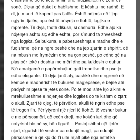
sonë. Diçka që duket e habitshme. E kështu me radhë. E
di, ju mund të kapeni pas fjalës. Është ndjenja që i jep
ngjyrim fjalës, apo është arsyeja e ftohtë, logjika e
mprehtë. Të dyja, thotë dikush, si dashuria. Edhe ajo ka
ndjenjën ashtu siç edhe është, por s’mund ta zhveshësh
nga logjika. Se bukuria, e pabesueshmja e madhe dhe e
fuqishme, që na ngre peshë dhe na jep zjarrin e shpirtit, që
na mbush me frymëzim dhe na çon peshë, po edhe që na
plas për tokë ndoshta me mëri dhe pa kujdesin e duhur.
Një amalgamë e papërmbajtur, gati frenetike dhe pse jo
edhe elegante. Të dyja janë aty, bashkë dhe e ngrenë në
këmbë e madhërisht të bukurën magjepsëse, e bëjnë atë
padyshim pjesë të jetës sonë. Po të mos ishte kjo alkimi e
mrekullueshme e ndjenjës dhe logjikës do të kishim o zjarr,
o akull. Zjarri të djeg, të përvëlon, akulli të ngrin edhe pse
të tregon fin. Përfytyroni një njeri të ftohtë, të veshur bukur
e me përsosmëri, që ecën drejt, me kokën lart dhe që
natyrisht bie në sy, bën figurë… Pastaj shihni një tjetër
njeri, sigurisht të veshur pa ndonjë magji, pa ndonjë
përsosmëri e që kjo do t’i ulte mjaft pikë nga estetika