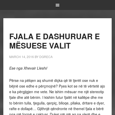
FJALA E DASHURUAR E
MËSUESE VALIT
MARCH 14, 2016
BY
DGRECA
Ese nga Xhevair Lleshi/
Përse na pëlqen aq shumë diçka që të tjerët ose nuk e
bëjnë ose edhe e përçmojnë? Pyes kot se në të vërtetë ajo
e ka përgjigjen me vete. Ne ishim mësuar me një stereotip
fjale dhe atë bënim. I kishim futur fjalët në kallëpe dhe me
to bënim tulla, tjegulla, qerpiç, blloqe, pllaka, dritare e dyer,
rafte e dollapë… Gjithnjë qëndronte në themel fjala e bërë
nga një formë e caktuar. Dukej një gjë aq pa vlerë dhe e