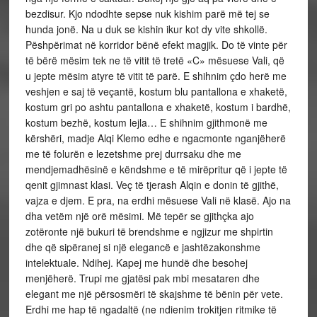
bezdisur. Kjo ndodhte sepse nuk kishim parë më tej se
hunda jonë. Na u duk se kishin ikur kot dy vite shkollë.
Pëshpërimat në korridor bënë efekt magjik. Do të vinte për
të bërë mësim tek ne të vitit të tretë «C» mësuese Vali, që
u jepte mësim atyre të vitit të parë. E shihnim çdo herë me
veshjen e saj të veçantë, kostum blu pantallona e xhaketë,
kostum gri po ashtu pantallona e xhaketë, kostum i bardhë,
kostum bezhë, kostum lejla… E shihnim gjithmonë me
kërshëri, madje Alqi Klemo edhe e ngacmonte nganjëherë
me të folurën e lezetshme prej durrsaku dhe me
mendjemadhësinë e këndshme e të mirëpritur që i jepte të
qenit gjimnast klasi. Veç të tjerash Alqin e donin të gjithë,
vajza e djem. E pra, na erdhi mësuese Vali në klasë. Ajo na
dha vetëm një orë mësimi. Më tepër se gjithçka ajo
zotëronte një bukuri të brendshme e ngjizur me shpirtin
dhe që sipëranej si një elegancë e jashtëzakonshme
intelektuale. Ndihej. Kapej me hundë dhe besohej
menjëherë. Trupi me gjatësi pak mbi mesataren dhe
elegant me një përsosmëri të skajshme të bënin për vete.
Erdhi me hap të ngadaltë (ne ndienim trokitjen ritmike të