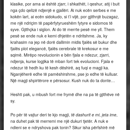
klasike, por ama ai është zjarr, i shkathët, i qeshur, atij i buit
nga çdo qelizë ndjenjë e gjallëri. Ai nuk ecën serbes e me
kokën lart, ai ecën sidokudo, si t’i vijë, por gjithnjë buzagaz,
me një ndriçim të papërfytyrueshëm fytyre e sidomos të
syve. Gjithçka i siglon. Ai do të merrte pesë me yll. Them
pesë se ende nuk e kemi dhjetën e ndritshme. Ja, ky
krahasim na jep në dorë dallimin midis fjalës së bukur dhe
fjalës plot elegancë, fjalës cerebrale të krekosur e me
sqimë. Mirëpo revolucionin e bën fjala e ndezur, zjarri,
ndjenja, kurse logjika të mban fort tek evolucioni. Fjala e
ndezur të hedh ku të kesh dëshirë, aq fuqi e magji ka.
Nganjëherë edhe të pamëshirshme, pse jo edhe të kulluar.
Një magji shpirtërore e përsosur. Kush nuk do ta donte…
Heshti pak, u mbush fort me frymë dhe na pa të gjithëve në
sy.
Po për të vajtur deri te kjo magji,
të dashurit e mi
,
jeta ime
,
na duhet pak të merremi me një dukuri tjetër. A nuk e
ndieni se e ndryshova pak tonin? Sikur isha përfshirë më