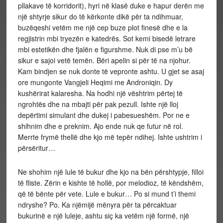
pllakave të korridorit), hyri në klasë duke e hapur derën me
një shtyrje sikur do të kërkonte dikë për ta ndihmuar,
buzëqeshi vetëm me një cep buze plot finesë dhe e la
regjistrin mbi tryezën e katedrës. Sot kemi bisedë letrare
mbi estetikën dhe fjalën e figurshme. Nuk di pse m’u bë
sikur e sajoi vetë temën. Bëri apelin si për të na njohur.
Kam bindjen se nuk donte të vepronte ashtu. U gjet se asaj
ore mungonte Vangjeli Heqimi me Androniqin. Dy
kushërirat kalaresha. Na hodhi një vështrim përtej të
ngrohtës dhe na mbajti për pak pezull. Ishte një lloj
depërtimi simulant dhe dukej i pabesueshëm. Por ne e
shihnim dhe e preknim. Ajo ende nuk qe futur në rol.
Merrte frymë thellë dhe kjo më tepër ndihej. Ishte ushtrim i
përsëritur…
Ne shohim një lule të bukur dhe kjo na bën përshtypje, filloi
të fliste. Zërin e kishte të hollë, por melodioz, të këndshëm,
që të bënte për vete. Lule e bukur… Po si mund t’i themi
ndryshe? Po. Ka njëmijë mënyra për ta përcaktuar
bukurinë e një luleje, ashtu siç ka vetëm një formë, një