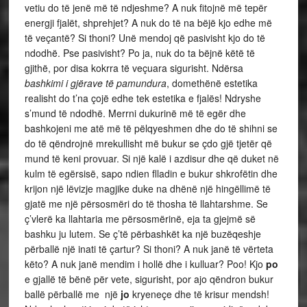
vetiu do të jenë më të ndjeshme? A nuk fitojnë më tepër
energji fjalët, shprehjet? A nuk do të na bëjë kjo edhe më
të veçantë? Si thoni? Unë mendoj që pasivisht kjo do të
ndodhë. Pse pasivisht? Po ja, nuk do ta bëjnë këtë të
gjithë, por disa kokrra të veçuara sigurisht. Ndërsa
bashkimi i gjërave të pamundura
, domethënë estetika
realisht do t’na çojë edhe tek estetika e fjalës! Ndryshe
s’mund të ndodhë. Merrni dukurinë më të egër dhe
bashkojeni me atë më të pëlqyeshmen dhe do të shihni se
do të qëndrojnë mrekullisht më bukur se çdo gjë tjetër që
mund të keni provuar. Si një kalë i azdisur dhe që duket në
kulm të egërsisë, sapo ndien flladin e bukur shkrofëtin dhe
krijon një lëvizje magjike duke na dhënë një hingëllimë të
gjatë me një përsosmëri do të thosha të llahtarshme. Se
ç’vlerë ka llahtaria me përsosmërinë, eja ta gjejmë së
bashku ju lutem. Se ç’të përbashkët ka një buzëqeshje
përballë një inati të çartur? Si thoni? A nuk janë të vërteta
këto? A nuk janë mendim i hollë dhe i kulluar? Poo! Kjo
po
e gjallë të bënë për vete, sigurisht, por ajo qëndron bukur
ballë përballë me një
jo
kryeneçe dhe të krisur mendsh!