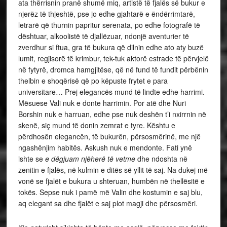
ata thërrisnin pranë shumë miq, artistë të fjalës së bukur e
njerëz të thjeshtë, pse jo edhe gjahtarë e ëndërrim­tarë,
letrarë që thurnin papritur serenata, po edhe fotografë të
dështuar, alkoolistë të djallëzuar, ndonjë aventurier të
zverdhur si ftua, gra të bukura që dilnin edhe ato aty buzë
lumit, regjisorë të krimbur, tek-tuk aktorë estrade të përvjelë
në fytyrë, dromca hamgjitëse, që në fund të fundit përbënin
thelbin e shoqërisë që po këpuste frytet e para
universitare… Prej elegancës mund të lindte edhe harrimi.
Mësuese Vali nuk e donte harrimin. Por atë dhe Nuri
Borshin nuk e harruan, edhe pse nuk deshën t’i nxirrnin në
skenë, siç mund të donin zemrat e tyre. Kështu e
përdhosën elegancën, të bukurën, përsosmërinë, me një
ngashënjim habitës. Askush nuk e mendonte. Fati ynë
ishte se
e dëgjuam njëherë të vetme
dhe ndoshta në
zenitin e fjalës, në kulmin e ditës së yllit të saj. Na dukej më
vonë se fjalët e bukura u shteruan, humbën në thellësitë e
tokës. Sepse nuk i pamë më Valin dhe kostumin e saj blu,
aq elegant sa dhe fjalët e saj plot magji dhe përsosmëri.