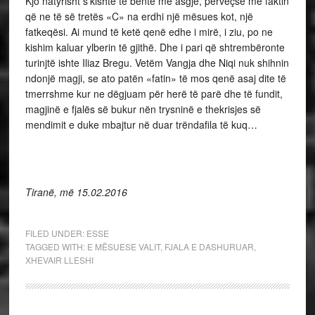
Kjo natyrisht s’kishte të bënte me asgjë, përveçse me faktin
që ne të së tretës «C» na erdhi një mësues kot, një
fatkeqësi. Ai mund të ketë qenë edhe i mirë, i ziu, po ne
kishim kaluar ylberin të gjithë. Dhe i pari që shtrembëronte
turinjtë ishte Iliaz Bregu. Vetëm Vangja dhe Niqi nuk shihnin
ndonjë magji, se ato patën «fatin» të mos qenë asaj dite të
tmerrshme kur ne dëgjuam për herë të parë dhe të fundit,
magjinë e fjalës së bukur nën trysninë e thekrisjes së
mendimit e duke mbajtur në duar trëndafila të kuq…
Tiranë, më 15.02.2016
FILED UNDER:
ESSE
TAGGED WITH:
E MËSUESE VALIT
,
FJALA E DASHURUAR
,
XHEVAIR LLESHI