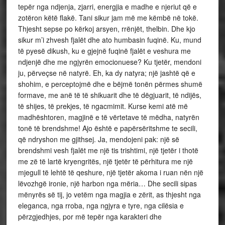
tepër nga ndjenja, zjarri, energjia e madhe e njeriut që e
zotëron këtë flakë. Tani sikur jam më me këmbë në tokë.
Thjesht sepse po kërkoj arsyen, rrënjët, thelbin. Dhe kjo
sikur m’i zhvesh fjalët dhe ato humbasin fuqinë. Ku, mund
të pyesë dikush, ku e gjejnë fuqinë fjalët e veshura me
ndjenjë dhe me ngjyrën emocionuese? Ku tjetër, mendoni
ju, përveçse në natyrë. Eh, ka dy natyra; një jashtë që e
shohim, e perceptojmë dhe e bëjmë tonën përmes shumë
formave, me anë të të shikuarit dhe të dëgjuarit, të ndijës,
të shijes, të prekjes, të ngacmimit. Kurse kemi atë më
madhështoren, magjinë e të vërtetave të mëdha, natyrën
tonë të brendshme! Ajo është e papërsëritshme te secili,
që ndryshon me gjithsej. Ja, mendojeni pak: një së
brendshmi vesh fjalët me një tis trishtimi, një tjetër i thotë
me zë të lartë kryengritës, një tjetër të përhitura me një
mjegull të lehtë të qeshure, një tjetër akoma i ruan nën një
lëvozhgë ironie, një harbon nga mëria… Dhe secili sipas
mënyrës së tij, jo vetëm nga magjia e zërit, as thjesht nga
eleganca, nga rroba, nga ngjyra e tyre, nga cilësia e
përzgjedhjes, por më tepër nga karakteri dhe