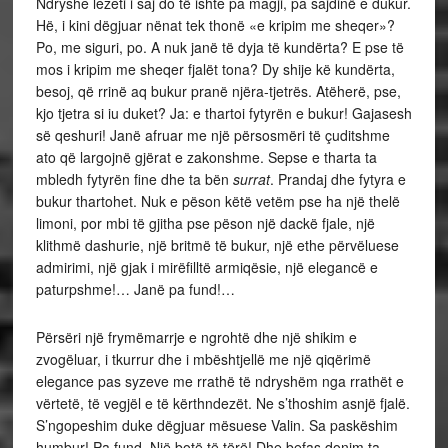
Ndryshe lezeti i saj do të ishte pa magji, pa sajdinë e dukur.
Hë, i kini dëgjuar nënat tek thonë «e kripim me sheqer»?
Po, me siguri, po. A nuk janë të dyja të kundërta? E pse të
mos i kripim me sheqer fjalët tona? Dy shije kë kundërta,
besoj, që rrinë aq bukur pranë njëra-tjetrës. Atëherë, pse,
kjo tjetra si iu duket? Ja: e thartoi fytyrën e bukur! Gajasesh
së qeshuri! Janë afruar me një përsosmëri të çuditshme
ato që largojnë gjërat e zakonshme. Sepse e tharta ta
mbledh fytyrën fine dhe ta bën
surrat
. Prandaj dhe fytyra e
bukur thartohet. Nuk e pëson këtë vetëm pse ha një thelë
limoni, por mbi të gjitha pse pëson një dackë fjale, një
klithmë dashurie, një britmë të bukur, një ethe përvëluese
admirimi, një gjak i mirëfilltë armiqësie, një elegancë e
paturpshme!… Janë pa fund!…
Përsëri një frymëmarrje e ngrohtë dhe një shikim e
zvogëluar, i tkurrur dhe i mbështjellë me një qiqërimë
elegance pas syzeve me rrathë të ndryshëm nga rrathët e
vërtetë, të vegjël e të kërthndezët. Ne s’thoshim asnjë fjalë.
S’ngopeshim duke dëgjuar mësuese Valin. Sa paskëshim
humbur! Pa fund. Një botë të tërë! Dhe befas donim ta