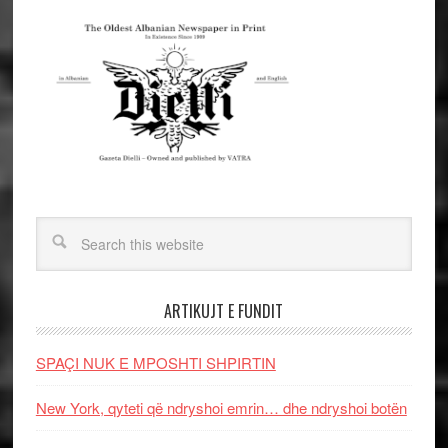
ARTIKUJT E FUNDIT
SPAÇI NUK E MPOSHTI SHPIRTIN
New York, qyteti që ndryshoi emrin… dhe ndryshoi botën