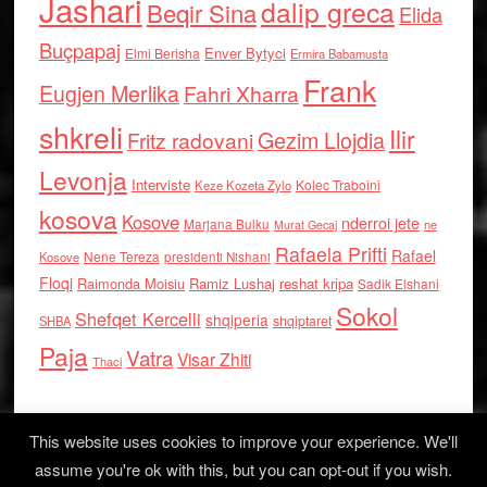
Jashari
dalip greca
Beqir Sina
Elida
Buçpapaj
Enver Bytyci
Elmi Berisha
Ermira Babamusta
Frank
Eugjen Merlika
Fahri Xharra
shkreli
Ilir
Gezim Llojdia
Fritz radovani
Levonja
Interviste
Kolec Traboini
Keze Kozeta Zylo
kosova
Kosove
nderroi jete
Marjana Bulku
ne
Murat Gecaj
Rafaela Prifti
Rafael
Nene Tereza
Kosove
presidenti Nishani
Floqi
Raimonda Moisiu
Ramiz Lushaj
reshat kripa
Sadik Elshani
Sokol
Shefqet Kercelli
shqiperia
shqiptaret
SHBA
Paja
Vatra
Visar Zhiti
Thaci
This website uses cookies to improve your experience. We'll
assume you're ok with this, but you can opt-out if you wish.