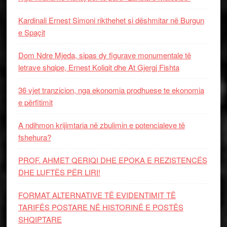
Kardinali Ernest Simoni rikthehet si dëshmitar në Burgun
e Spaçit
Dom Ndre Mjeda, sipas dy figurave monumentale të
letrave shqipe, Ernest Koliqit dhe At Gjergj Fishta
36 vjet tranzicion, nga ekonomia prodhuese te ekonomia
e përfitimit
A ndihmon krijimtaria në zbulimin e potencialeve të
fshehura?
PROF. AHMET QERIQI DHE EPOKA E REZISTENCЁS
DHE LUFTЁS PЁR LIRI!
FORMAT ALTERNATIVE TË EVIDENTIMIT TË
TARIFËS POSTARE NË HISTORINË E POSTËS
SHQIPTARE