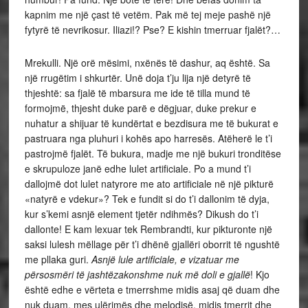
kapnim me një çast të vetëm. Pak më tej meje pashë një
fytyrë të nevrikosur. Iliazi!? Pse? E kishin tmerruar fjalët?…
Mrekulli. Një orë mësimi, nxënës të dashur, aq është. Sa
një rrugëtim i shkurtër. Unë doja t’ju lija një detyrë të
thjeshtë: sa fjalë të mbarsura me ide të tilla mund të
formojmë, thjesht duke parë e dëgjuar, duke prekur e
nuhatur a shijuar të kundërtat e bezdisura me të bukurat e
pastruara nga pluhuri i kohës apo harresës. Atëherë le t’i
pastrojmë fjalët. Të bukura, madje me një bukuri tronditëse
e skrupuloze janë edhe lulet artificiale. Po a mund t’i
dallojmë dot lulet natyrore me ato artificiale në një pikturë
«natyrë e vdekur»? Tek e fundit si do t’i dallonim të dyja,
kur s’kemi asnjë element tjetër ndihmës? Dikush do t’i
dallonte! E kam lexuar tek Rembrandti, kur pikturonte një
saksi lulesh mëllage për t’i dhënë gjallëri oborrit të ngushtë
me pllaka guri.
Asnjë lule artificiale, e vizatuar me
përsosmëri të jashtëzakonshme nuk më doli e gjallë
! Kjo
është edhe e vërteta e tmerrshme midis asaj që duam dhe
nuk duam, mes ulërimës dhe melodisë, midis tmerrit dhe