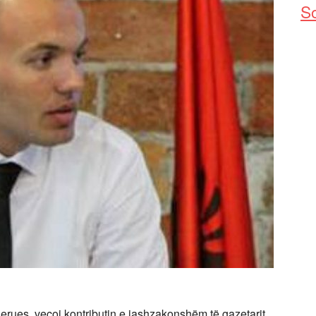
So
erues, veçoj kontributin e jashzakonshëm të gazetarit