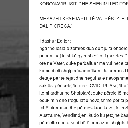
KORONAVIRUSIT DHE SHËNIMI I EDITOR
MESAZH I KRYETARIT TË VATRËS, Z. EL
DALIP GRECA/
I dashur Editor ;
nga thellësia e zemrës dua që t’ju falender
punën tuaj të shkëlqyer si editor i gazetës 
orë në Vatër, duke përballuar me vullnet e p
komuniteti shqiptaro/amerikan. Ju përmes Di
detaje për të rejat dhe rregullat e nevojshm
saktësi për betejën me COVID-19. Asnjëher
kemi ardhur ne Shqiptarët duke përcjellë me
edukimin dhe rregullat e nevojshme për ta pë
mirëinformuar dhe përmes kronikave, intervi
Australinë, Vendlindjen, kudo ku jetojnë bash
përcjellë dhe u keni bërë homazhe shqiptar