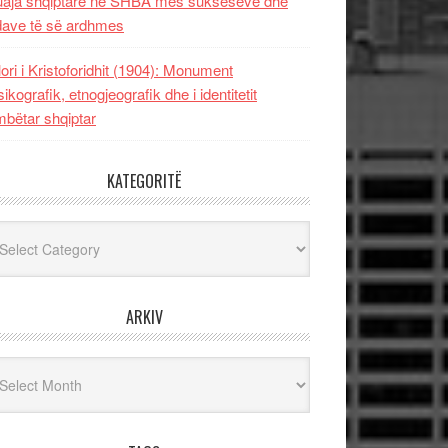
uaja shqiptare në SHBA mes sukseseve dhe
dave të së ardhmes
lori i Kristoforidhit (1904): Monument
sikografik, etnogjeografik dhe i identitetit
bëtar shqiptar
KATEGORITË
egoritë
ARKIV
iv