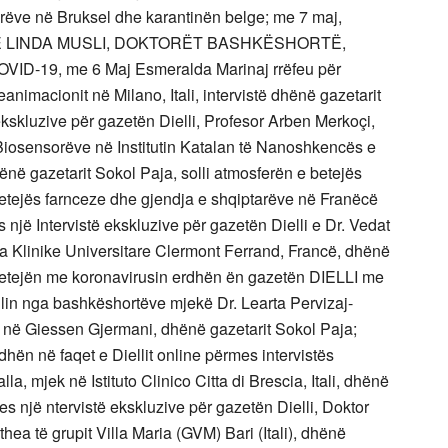
arëve në Bruksel dhe karantinën belge; me 7 maj,
 DHE LINDA MUSLI, DOKTORËT BASHKËSHORTË,
ID-19, me 6 Maj Esmeralda Marinaj rrëfeu për
eanimacionit në Milano, Itali, intervistë dhënë gazetarit
kskluzive për gazetën Dielli, Profesor Arben Merkoçi,
 Biosensorëve në Institutin Katalan të Nanoshkencës e
në gazetarit Sokol Paja, solli atmosferën e betejës
etejës farnceze dhe gjendja e shqiptarëve në Franëcë
një Intervistë ekskluzive për gazetën Dielli e Dr. Vedat
ra Klinike Universitare Clermont Ferrand, Francë, dhënë
betejën me koronavirusin erdhën ën gazetën DIELLI me
llin nga bashkëshortëve mjekë Dr. Learta Pervizaj-
ë në Giessen Gjermani, dhënë gazetarit Sokol Paja;
dhën në faqet e Diellit online përmes intervistës
la, mjek në Istituto Clinico Citta di Brescia, Itali, dhënë
s një ntervistë ekskluzive për gazetën Dielli, Doktor
thea të grupit Villa Maria (GVM) Bari (Itali), dhënë