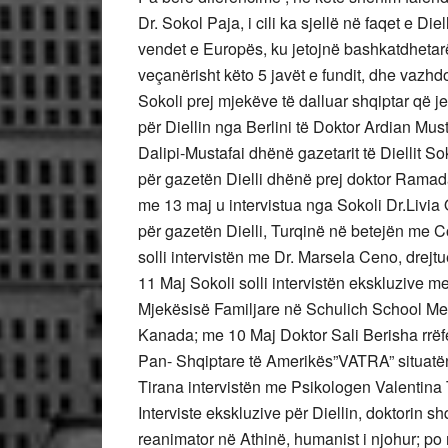
Dr. Sokol Paja, i cili ka sjellë në faqet e Die
vendet e Europës, ku jetojnë bashkatdhetarët
veçanërisht këto 5 javët e fundit, dhe vazhdo
Sokoli prej mjekëve të dalluar shqiptar që je
për Diellin nga Berlini të Doktor Ardian Mu
Dalipi-Mustafai dhënë gazetarit të Diellit So
për gazetën Dielli dhënë prej doktor Ramada
me 13 maj u intervistua nga Sokoli Dr.Livia 
për gazetën Dielli, Turqinë në betejën me 
solli intervistën me Dr. Marsela Ceno, dre
11 Maj Sokoli solli intervistën ekskluzive m
Mjekësisë Familjare në Schulich School Med
Kanada; me 10 Maj Doktor Sali Berisha rrëfe
Pan- Shqiptare të Amerikës”VATRA” situatën
Tirana intervistën me Psikologen Valentina T
Interviste ekskluzive për Diellin, doktorin sh
reanimator në Athinë, humanist i njohur; 