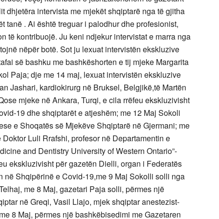
llit dhjetëra intervista me mjekët shqiptarë nga të gjitha
 tanë . Ai është treguar i palodhur dhe profesionist,
n të kontribuojë. Ju keni ndjekur intervistat e marra nga
tojnë nëpër botë. Sot ju lexuat intervistën ekskluzive
stafai së bashku me bashkëshorten e tij mjeke Margarita
kol Paja; dje me 14 maj, lexuat intervistën ekskluzive
n Jashari, kardiokirurg në Bruksel, Belgjikë,të Martën
Qose mjeke në Ankara, Turqi, e cila rrëfeu ekskluzivisht
Covid-19 dhe shqiptarët e atjeshëm; me 12 Maj Sokoli
jtuese e Shoqatës së Mjekëve Shqiptarë në Gjermani; me
e Doktor Luli Rrafshi, profesor në Departamentin e
icine and Dentistry University of Western Ontario”-
u ekskluzivisht për gazetën Dielli, organ i Federatës
 në Shqipërinë e Covid-19,me 9 Maj Sokolli solli nga
elhaj, me 8 Maj, gazetari Paja solli, përmes një
qiptar në Greqi, Vasil Llajo, mjek shqiptar anestezist-
po me 8 Maj, përmes një bashkëbisedimi me Gazetaren