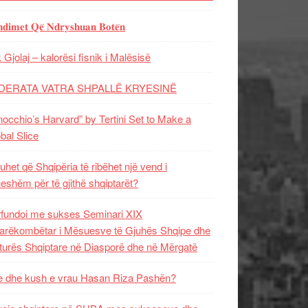
𝐝𝐢𝐦𝐞𝐭 𝐐𝐞̈ 𝐍𝐝𝐫𝐲𝐬𝐡𝐮𝐚𝐧 𝐁𝐨𝐭𝐞̈𝐧
 Gjolaj – kalorësi fisnik i Malësisë
DERATA VATRA SHPALLË KRYESINË
nocchio’s Harvard” by Tertini Set to Make a
bal Slice
uhet që Shqipëria të ribëhet një vend i
ueshëm për të gjithë shqiptarët?
fundoi me sukses Seminari XIX
rëkombëtar i Mësuesve të Gjuhës Shqipe dhe
turës Shqiptare në Diasporë dhe në Mërgatë
 dhe kush e vrau Hasan Riza Pashën?