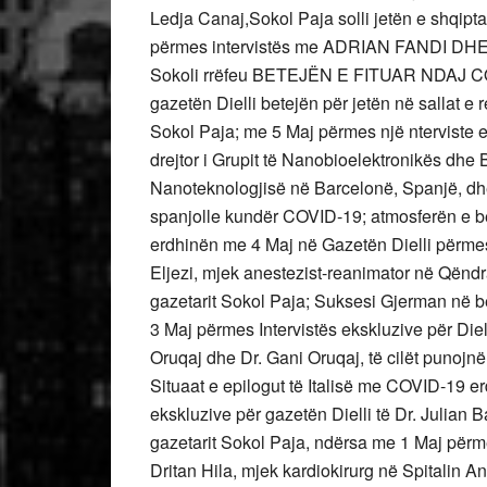
Ledja Canaj,Sokol Paja solli jetën e shqipt
përmes intervistës me ADRIAN FANDI
Sokoli rrëfeu BETEJËN E FITUAR NDAJ COV
gazetën Dielli betejën për jetën në sallat e r
Sokol Paja; me 5 Maj përmes një nterviste e
drejtor i Grupit të Nanobioelektronikës dhe
Nanoteknologjisë në Barcelonë, Spanjë, dhë
spanjolle kundër COVID-19; atmosferën e b
erdhinën me 4 Maj në Gazetën Dielli përmes 
Eljezi, mjek anestezist-reanimator në Qënd
gazetarit Sokol Paja; Suksesi Gjerman në 
3 Maj përmes Intervistës ekskluzive për Die
Oruqaj dhe Dr. Gani Oruqaj, të cilët punojn
Situaat e epilogut të Italisë me COVID-19 er
ekskluzive për gazetën Dielli të Dr. Julian Bal
gazetarit Sokol Paja, ndërsa me 1 Maj përme
Dritan Hila, mjek kardiokirurg në Spitalin An