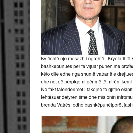
Ky është një mesazh i ngrohtë i Kryetarit të V
bashkëpunues për të vijuar punën me profe
këto ditë edhe nga shumë vatranë e drejtues 
dhe ne, që përpiqemi për më të mirën, kemi n
Në fakt falenderimet i takojnë të gjithë eki
lehtësuar detyrën time dhe misionin infromue
brenda Vatrës, edhe bashkëpunëtporët ja