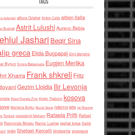
TAGS
arben llalla
alfons Grishaj
Anton Cefa
no kolonjari
Astrit Lulushi
Aurenc Bebja
an Bushati
ehlul Jashari
Beqir Sina
alip greca
Elida Buçpapaj
Elmi Berisha
Eugjen Merlika
er Bytyci
Ermira Babamusta
Frank shkreli
hri Xharra
Fritz
Ilir Levonja
Gezim Llojdia
dovani
kosova
rviste
Kolec Traboini
Keze Kozeta Zylo
sove
nderroi jete
Marjana Bulku
ne Kosove
Murat Gecaj
Rafaela Prifti
Rafael
e Tereza
presidenti Nishani
qi
Raimonda Moisiu
Ramiz Lushaj
reshat kripa
Sadik
Shefqet Kercelli
shqiperia
hani
shqiptaret
SHBA