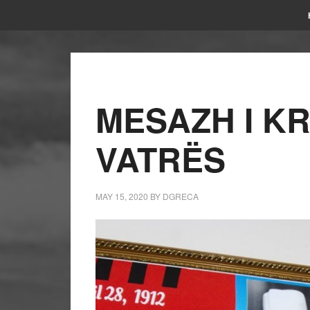
MESAZH I KR
VATRËS
MAY 15, 2020
BY
DGRECA