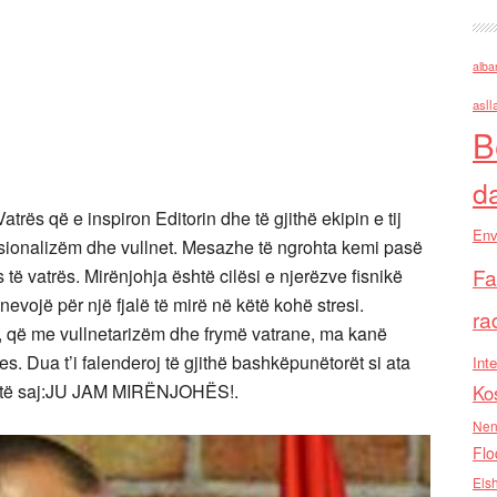
alba
asll
B
d
atrës që e inspiron Editorin dhe të gjithë ekipin e tij
Env
sionalizëm dhe vullnet. Mesazhe të ngrohta kemi pasë
Fa
të vatrës. Mirënjohja është cilësi e njerëzve fisnikë
evojë për një fjalë të mirë në këtë kohë stresi.
ra
pit, që me vullnetarizëm dhe frymë vatrane, ma kanë
s. Dua t’i falenderoj të gjithë bashkëpunëtorët si ata
Inte
shtë saj:JU JAM MIRËNJOHËS!.
Ko
Nen
Flo
Els