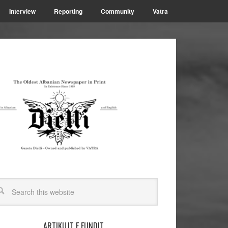
Interview
Reporting
Community
Vatra
ARTIKUJT E FUNDIT