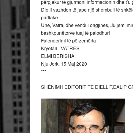
përpjekur të gjurmoni informacionin dhe t’u 
Dielli vazhdon të jape një shembull të shkë
partiake.
Unë, Vatra, dhe vendi i origjines, Ju jemi mir
bashkpunëtorve tuaj të palodhur!
Falenderimi të përzemërta
Kryetari i VATRËS
ELMI BERISHA
Nju Jork, 15 Maj 2020
***
SHËNIMI I EDITORIT TE DIELLIT,DALIP 