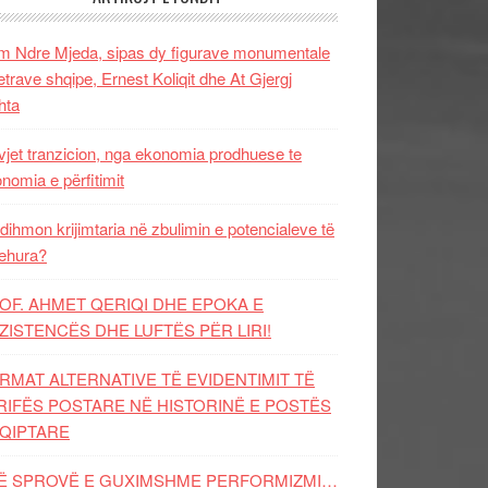
 Ndre Mjeda, sipas dy figurave monumentale
letrave shqipe, Ernest Koliqit dhe At Gjergj
hta
vjet tranzicion, nga ekonomia prodhuese te
nomia e përfitimit
dihmon krijimtaria në zbulimin e potencialeve të
ehura?
OF. AHMET QERIQI DHE EPOKA E
ZISTENCЁS DHE LUFTЁS PЁR LIRI!
RMAT ALTERNATIVE TË EVIDENTIMIT TË
RIFËS POSTARE NË HISTORINË E POSTËS
QIPTARE
Ë SPROVË E GUXIMSHME PERFORMIZMI…