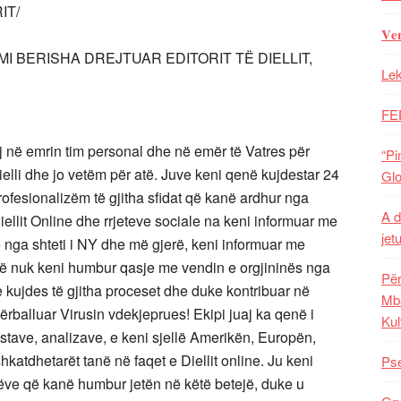
IT/
𝐕𝐞
MI BERISHA DREJTUAR EDITORIT TË DIELLIT,
Lek
FE
oj në emrin tim personal dhe në emër të Vatres për
“Pi
Dielli dhe jo vetëm për atë. Juve keni qenë kujdestar 24
Glo
rofesionalizëm të gjitha sfidat që kanë ardhur nga
A d
ellit Online dhe rrjeteve sociale na keni informuar me
jet
e nga shteti i NY dhe më gjerë, keni informuar me
ë nuk keni humbur qasje me vendin e orgjininës nga
Për
 kujdes të gjitha proceset dhe duke kontribuar në
Mba
rballuar Virusin vdekjeprues! Ekipi juaj ka qenë i
Kul
stave, analizave, e keni sjellë Amerikën, Europën,
katdhetarët tanë në faqet e Diellit online. Ju keni
Pse
ëve që kanë humbur jetën në këtë betejë, duke u