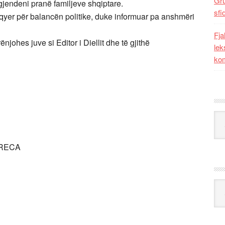
Gr
gjendeni pranë familjeve shqiptare.
sfi
lqyer për balancën politike, duke informuar pa anshmëri
Fja
ënjohes juve si Editor i Diellit dhe të gjithë
lek
kom
Kat
GRECA
Ark