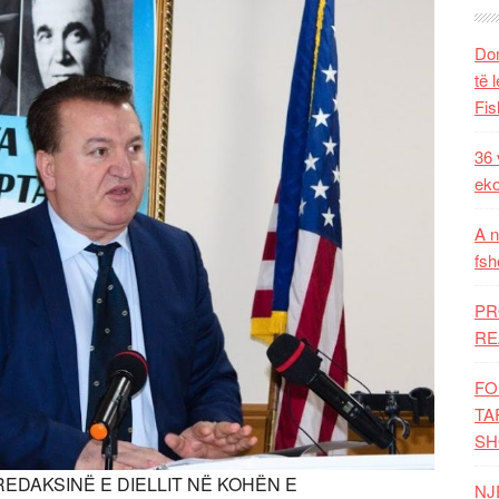
Dom
të 
Fis
36 
eko
A n
fsh
PR
RE
FO
TA
SH
REDAKSINË E DIELLIT NË KOHËN E
NJ