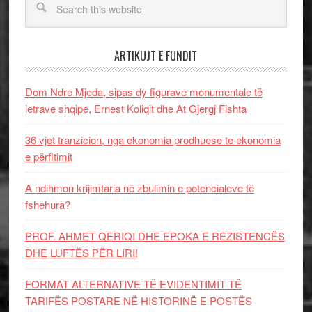
ARTIKUJT E FUNDIT
Dom Ndre Mjeda, sipas dy figurave monumentale të
letrave shqipe, Ernest Koliqit dhe At Gjergj Fishta
36 vjet tranzicion, nga ekonomia prodhuese te ekonomia
e përfitimit
A ndihmon krijimtaria në zbulimin e potencialeve të
fshehura?
PROF. AHMET QERIQI DHE EPOKA E REZISTENCЁS
DHE LUFTЁS PЁR LIRI!
FORMAT ALTERNATIVE TË EVIDENTIMIT TË
TARIFËS POSTARE NË HISTORINË E POSTËS