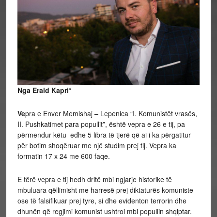
Nga Erald Kapri*
Ve
pra e Enver Memishaj – Lepenica “I. Komunistët vrasës,
II. Pushkatimet para popullit”, është vepra e 26 e tij, pa
përmendur këtu edhe 5 libra të tjerë që ai i ka përgatitur
për botim shoqëruar me një studim prej tij. Vepra ka
formatin 17 x 24 me 600 faqe.
E tërë vepra e tij hedh dritë mbi ngjarje historike të
mbuluara qëllimisht me harresë prej diktaturës komuniste
ose të falsifikuar prej tyre, si dhe evidenton terrorin dhe
dhunën që regjimi komunist ushtroi mbi popullin shqiptar.