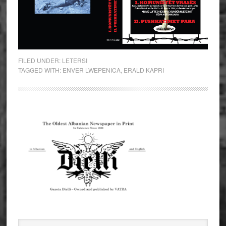
FILED UNDER:
LETERSI
TAGGED WITH:
ENVER LWEPENICA
,
ERALD KAPRI