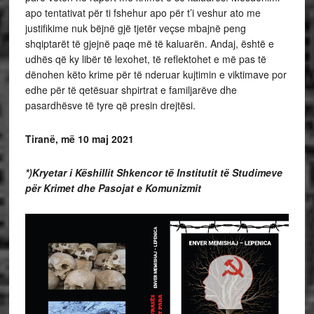
apo tentativat për ti fshehur apo për t’i veshur ato me
justifikime nuk bëjnë gjë tjetër veçse mbajnë peng
shqiptarët të gjejnë paqe më të kaluarën. Andaj, është e
udhës që ky libër të lexohet, të reflektohet e më pas të
dënohen këto krime për të nderuar kujtimin e viktimave por
edhe për të qetësuar shpirtrat e familjarëve dhe
pasardhësve të tyre që presin drejtësi.
Tiranë, më 10 maj 2021
*)Kryetar i Këshillit Shkencor të Institutit të Studimeve
për Krimet dhe Pasojat e Komunizmit