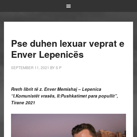
Pse duhen lexuar veprat e
Enver Lepenicës
SEPTEMBER 11, 2021
BY
S P
Rreth librit të z. Enver Memishaj – Lepenica
“I.Komunistët vrasës, II:Pushkatimet para popullit”,
Tirane 2021