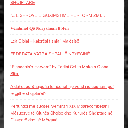
SHQIPTARE
NJË SPROVË E GUXIMSHME PERFORMIZMI…
𝐕𝐞𝐧𝐝𝐢𝐦𝐞𝐭 𝐐𝐞̈ 𝐍𝐝𝐫𝐲𝐬𝐡𝐮𝐚𝐧 𝐁𝐨𝐭𝐞̈𝐧
Lek Gjolaj – kalorësi fisnik i Malësisë
FEDERATA VATRA SHPALLË KRYESINË
“Pinocchio’s Harvard” by Tertini Set to Make a Global
Slice
A duhet që Shqipëria të ribëhet një vend i jetueshëm për
të gjithë shqiptarët?
Përfundoi me sukses Seminari XIX Mbarëkombëtar i
Mësuesve të Gjuhës Shqipe dhe Kulturës Shqiptare në
Diasporë dhe në Mërgatë