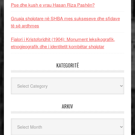
Pse dhe kush e vrau Hasan Riza Pashën?
Gruaja shqiptare në SHBA mes sukseseve dhe sfidave
të së ardhmes
Fjalori i Kristoforidhit (1904): Monument leksikografik,
etnogjeografik dhe i identitetit kombëtar shqiptar
KATEGORITË
Kategoritë
ARKIV
Arkiv