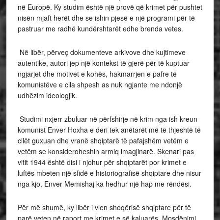
në Europë. Ky studim është një provë që krimet për pushtet
nisën mjaft herët dhe se ishin pjesë e një programi për të
pastruar me radhë kundërshtarët edhe brenda vetes.
Në libër, përveç dokumenteve arkivove dhe kujtimeve
autentike, autori jep një kontekst të gjerë për të kuptuar
ngjarjet dhe motivet e kohës, hakmarrjen e pafre të
komunistëve e cila shpesh as nuk ngjante me ndonjë
udhëzim ideologjik.
Studimi nxjerr zbuluar në përfshirje në krim nga ish kreun
komunist Enver Hoxha e deri tek anëtarët më të thjeshtë të
cilët guxuan dhe vranë shqiptarë të pafajshëm vetëm e
vetëm se konsideroheshin armiq imagjinarë. Skenari pas
vitit 1944 është disi i njohur për shqiptarët por krimet e
luftës mbeten një sfidë e historiografisë shqiptare dhe nisur
nga kjo, Enver Memishaj ka hedhur një hap me rëndësi.
Për më shumë, ky libër i vlen shoqërisë shqiptare për të
parë veten në raport me krimet e së kaluarës. Mosdënimi