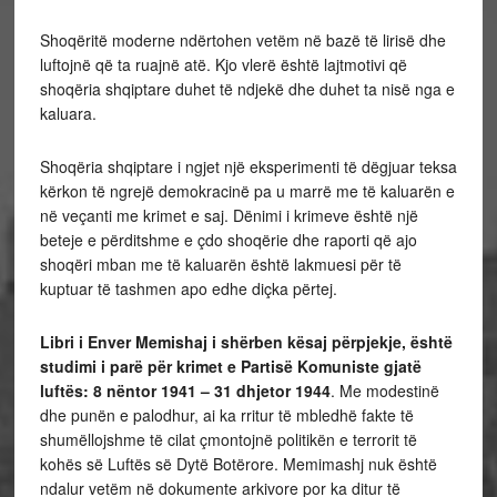
Shoqëritë moderne ndërtohen vetëm në bazë të lirisë dhe
luftojnë që ta ruajnë atë. Kjo vlerë është lajtmotivi që
shoqëria shqiptare duhet të ndjekë dhe duhet ta nisë nga e
kaluara.
Shoqëria shqiptare i ngjet një eksperimenti të dëgjuar teksa
kërkon të ngrejë demokracinë pa u marrë me të kaluarën e
në veçanti me krimet e saj. Dënimi i krimeve është një
beteje e përditshme e çdo shoqërie dhe raporti që ajo
shoqëri mban me të kaluarën është lakmuesi për të
kuptuar të tashmen apo edhe diçka përtej.
Libri i Enver Memishaj i shërben kësaj përpjekje, është
studimi i parë për krimet e Partisë
Komuniste gjatë
luftës: 8 nëntor 1941 – 31 dhjetor 1944
. Me modestinë
dhe punën e palodhur, ai ka rritur të mbledhë fakte të
shumëllojshme të cilat çmontojnë politikën e terrorit të
kohës së Luftës së Dytë Botërore. Memimashj nuk është
ndalur vetëm në dokumente arkivore por ka ditur të