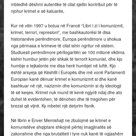
mbledhë dëshmi autentike të cilat sjellin kontribut për të
njohur krimet e së kaluarës.
Kur në vitin 1997 u botua në Francë “Libri i zi i komunizmit,
krimet, terrori, represioni”, me bashkautorësi të disa
historianëve perëndimore, Europa perëndimore u shokua
nga përmasa e krimeve të cilat ishin ngritur në sistem.
Studiuesit perëndimore përllogaritën se 100 milionë viktima
kishin humbur jetën për shkak të terrorit komunist, dhe kjo
humbje e tejkalonte me disa herë humbjet në luftë. Kjo
është arsyeja që Këshilli i Europës dhe më vonë Parlamenti
Europian kanë dënuar krimet e komunizmit si dhe kanë
bashkuar në një, nazizmin dhe komunizmin si dy ideologji
të së keqes. Krimet nuk mund të kenë ngjyrë ndaj dhe ato
duhet të evidentohen, të dënohen dhe të tregohen për
brezat që vijnë. Ky mbetet një detyrim fisnik.
Në librin e Enver Memishajt ne zbulojmë se krimet e
komunistëve shqiptare shkojnë përtej imagjinatës së
zakonshme dhe nga brutaliteti i tyre nuk kanë të ngjashëm