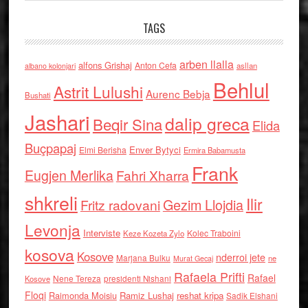
TAGS
arben llalla
alfons Grishaj
Anton Cefa
asllan
albano kolonjari
Behlul
Astrit Lulushi
Aurenc Bebja
Bushati
Jashari
dalip greca
Beqir Sina
Elida
Buçpapaj
Enver Bytyci
Elmi Berisha
Ermira Babamusta
Frank
Eugjen Merlika
Fahri Xharra
shkreli
Ilir
Gezim Llojdia
Fritz radovani
Levonja
Interviste
Kolec Traboini
Keze Kozeta Zylo
kosova
Kosove
nderroi jete
Marjana Bulku
ne
Murat Gecaj
Rafaela Prifti
Rafael
Nene Tereza
Kosove
presidenti Nishani
Floqi
Raimonda Moisiu
Ramiz Lushaj
reshat kripa
Sadik Elshani