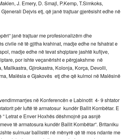
.Maklen, J. Emery, D. Smajl, P.Kemp, T.Simkoks,
 Gjenerali Dejvis etj, që janë trajtuar gjerësisht edhe në
përi” janë trajtuar me profesionalizëm dhe
s civile në të gjitha krahinat, madje edhe ne fshatrat e
pol, madje edhe në tevat shqiptare jashtë kufijve,
qiptare, por ishte veçanërisht e përgjakshme në
 Mallkastra, Gjirokastra, Kolonja, Korça, Devolli,
Luma, Malësia e Gjakovës etj dhe që kulmoi në Malësinë
 vendimmarrjes në Konferencën e Labinotit 4- 9 shtator
torit për luftë të armatosur kundër Ballit Kombëtar. E
të ” Letrat e Enver Hoxhës dëshmojnë pa asnjë
eve të armatosura kundër Ballit Kombëtar”. Britaniku
kishte sulmuar ballistët në mënyrë që të mos ndante me