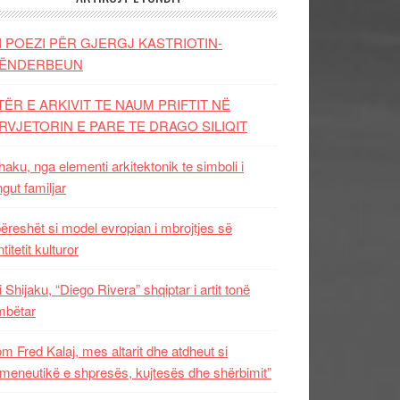
I POEZI PËR GJERGJ KASTRIOTIN-
ËNDERBEUN
TËR E ARKIVIT TE NAUM PRIFTIT NË
RVJETORIN E PARE TE DRAGO SILIQIT
aku, nga elementi arkitektonik te simboli i
ngut familjar
ëreshët si model evropian i mbrojtjes së
titetit kulturor
i Shijaku, “Diego Rivera” shqiptar i artit tonë
mbëtar
m Fred Kalaj, mes altarit dhe atdheut si
meneutikë e shpresës, kujtesës dhe shërbimit”