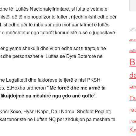
dhe të Luftës Nacionalçlirimtare, si lufta e vetme e
istë, që të monopolizonte luftën, rrjedhimisht edhe për
H, si edhe për të mbuluar apo mohuar krimet e luftës
ur e mbështetur nga tutorët komunistë rusë e jugosllavë.
alba
gjysmë shekulli dhe vijon edhe sot ti trajtojë në
asll
et dhe personazhet e Luftës së Dytë Botërore në
B
d
 Legalitetit dhe faktoreve te tjerë e nisi PKSH
Env
jes. E.Hoxha urdhëron
“Me forcë dhe me armë ta
a likujdojmë pa mëshirë nga çdo anë qoftë
”.
Fa
ra
i Xoxe, Hysni Kapo, Dali Ndreu, Shefqet Peçi etj
tikat terroriste në Luftën NÇ për zhdukjen pa mëshirë të
Inte
Ko