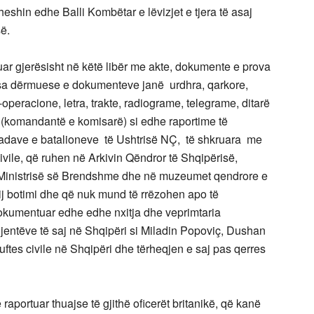
eshin edhe Balli Kombëtar e lëvizjet e tjera të asaj
ë.
r gjerësisht në këtë libër me akte, dokumente e prova
sa dërmuese e dokumenteve janë urdhra, qarkore,
-operacione, letra, trakte, radiograme, telegrame, ditarë
NÇ (komandantë e komisarë) si edhe raportime të
gadave e batalioneve të Ushtrisë NÇ, të shkruara me
 civile, që ruhen në Arkivin Qëndror të Shqipërisë,
e Ministrisë së Brendshme dhe në muzeumet qendrore e
ëtij botimi dhe që nuk mund të rrëzohen apo të
 dokumentuar edhe edhe nxitja dhe veprimtaria
gjentëve të saj në Shqipëri si Miladin Popoviç, Dushan
ftes civile në Shqipëri dhe tërheqjen e saj pas qerres
aportuar thuajse të gjithë oficerët britanikë, që kanë