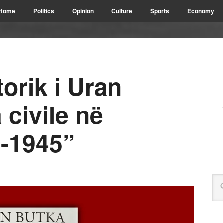
Home
Politics
Opinion
Culture
Sports
Economy
torik i Uran
 civile në
3-1945”