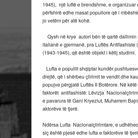
1945), një luftë e brendshme, e organizuar d
përfshirë edhe masat popullore që i mbështes
jo vetëm për atë kohë.
Qysh në krye autori bën të qartë dallimin 
italianë e gjermanë, pra Luftës Antifashiste
(1943-1945), që është objekt i këtij studimi.
Lufta e popullit shqiptar kundër pushtuesve i
drejtë, që i shërbeu çlirimit te vendit dhe k
popujve përgjatë Luftës II Botërore. Në kët
faktorët antifashistë: Lëvizja Nacionalçlirimt
e pavarura të Gani Kryeziut, Muharrem Bajra
aktorëve të tjerë.
Ndërsa Lufta Nacionalçlirimtare, e udhëhequ
siç është pjesë edhe lufta e faktorëve të tj