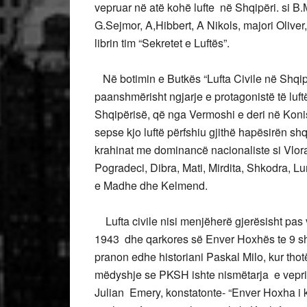
vepruar në atë kohë lufte në Shqipëri. si B
G.Sejmor, A,Hibbert, A Nikols, majori Oliver,
librin tim “Sekretet e Luftës”.
Në botimin e Butkës “Lufta Civile në Shqip
paanshmërisht ngjarje e protagonistë të luftë
Shqipërisë, që nga Vermoshi e deri në Konis
sepse kjo luftë përfshiu gjithë hapësirën sh
krahinat me dominancë nacionaliste si Vlora,
Pogradeci, Dibra, Mati, Mirdita, Shkodra, 
e Madhe dhe Kelmend.
Lufta civile nisi menjëherë gjerësisht pas
1943 dhe qarkores së Enver Hoxhës te 9 shta
pranon edhe historiani Paskal Milo, kur tho
mëdyshje se PKSH ishte nismëtarja e veprim
Julian Emery, konstatonte- “Enver Hoxha i 