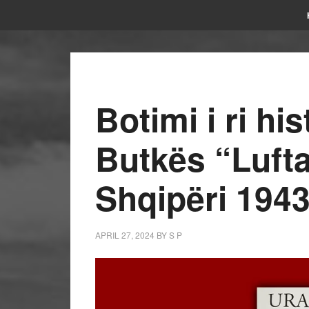
Botimi i ri his
Butkës “Lufta
Shqipëri 194
APRIL 27, 2024
BY
S P