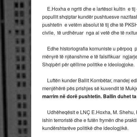
E.Hoxha e ngriti dhe e lartësoi kultin e tij 
popullit shqiptar kundër pushtuesve nazifash
pushtetin e vetëm absolut të tij dhe të PKS
civile, të urdhëruar nga ai vetë dhe të nxit
Edhe historiografia komuniste u përpoq për 
mënyrë të njëanshme e të falsifikuar ngjarj
Shqipëri për qëllime politike e ideologjoke.
Luftën kunder Ballit Kombëtar, mandej edhe
menjëhërë pës prishjes së kuvendit të Muk
marrim në dorë pushtetin. Ballin duhet t
Udhëheqësit e LNÇ E.Hoxha, M. Shehu, Koc
ishin terroristë dhe e futën frymën dhe prak
kundërshtarëve politikë dhe ideologjikë.