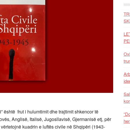
TR
SK
LE
PE
Oxh
tru
Arb
iden
Sal
ko
i” është frut i hulumtimit dhe trajtimit shkencor të
“Do
ës, Anglisë, Italisë, Jugosllavisë, Gjermanisë etj, për
her
vërtetojnë kuadrin e luftës civile në Shqipëri (1943-