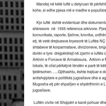
Mandej në këtë luftë u detyruan të përfshih
kohe, si edhe pjesa më e madhe e popullsis
Kjo luftë është evidentuar dhe dokumentua
shkresore në 1555 referenca arkivore. Pje
komunikata, raporte, fjalime, kronika, urdhër
etj. të vetë drejtuesve kryesorë të Luftës 
shtabeve të korparmatave, divizioneve, bri
dorën e tyre drejpërdrejt në zjarrin e luftës
Arkivin e Forcave të Armatosura, Arkivin 
lokale, të cilat përbëjnë lëndën e parë të k
tjetërsohen. ….Gjithashtu, ështe trajtuar e
antishqiptare e politikës jugosllave dhe e a
Mugosha etj për shpalljen e shpërthimin e Lu
jugosllave.
Luftën civile në Shqipëri e kanë pohuar dhe r