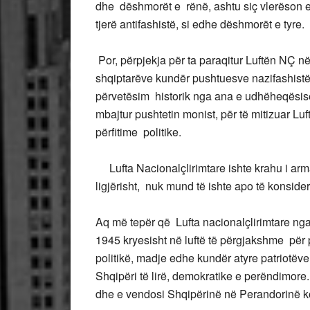
dhe dëshmorët e rënë, ashtu siç vlerëson edh
tjerë antifashistë, si edhe dëshmorët e tyre.
Por, përpjekja për ta paraqitur Luftën NÇ në
shqiptarëve kundër pushtuesve nazifashistë,
përvetësim historik nga ana e udhëheqësisë 
mbajtur pushtetin monist, për të mitizuar L
përfitime politike.
Lufta Nacionalçlirimtare ishte krahu i arma
ligjërisht, nuk mund të ishte apo të konside
Aq më tepër që Lufta nacionalçlirimtare nga 
1945 kryesisht në luftë të përgjakshme për
politikë, madje edhe kundër atyre patriotëve
Shqipëri të lirë, demokratike e perëndimore. 
dhe e vendosi Shqipërinë në Perandorinë ko