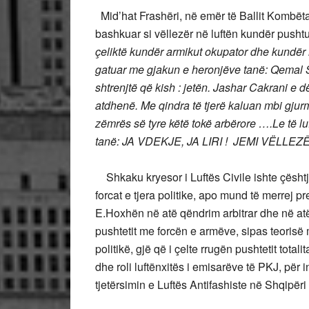
Mid’hat Frashëri, në emër të Ballit Kombëtar,
bashkuar si vëllezër në luftën kundër pusht
çeliktë kundër armikut okupator dhe kundër 
gatuar me gjakun e heronjëve tanë: Qemal St
shtrenjtë që kish : jetën. Jashar Cakrani e d
atdhenë. Me qindra të tjerë kaluan mbi gju
zëmrës së tyre këtë tokë arbërore ….Le të luf
tanë: JA VDEKJE, JA LIRI ! JEMI VËLLEZ
Shkaku kryesor i Luftës Civile ishte çështj
forcat e tjera politike, apo mund të merrej p
E.Hoxhën në atë qëndrim arbitrar dhe në atë
pushtetit me forcën e armëve, sipas teorisë m
politikë, gjë që i çelte rrugën pushtetit total
dhe roli luftënxitës i emisarëve të PKJ, për 
tjetërsimin e Luftës Antifashiste në Shqipëri 