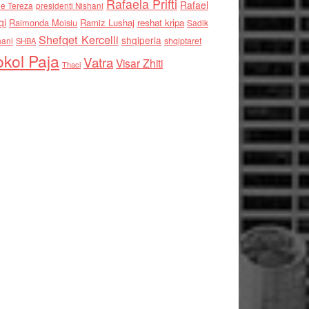
Rafaela Prifti
Rafael
e Tereza
presidenti Nishani
qi
Raimonda Moisiu
Ramiz Lushaj
reshat kripa
Sadik
Shefqet Kercelli
shqiperia
hani
shqiptaret
SHBA
kol Paja
Vatra
Visar Zhiti
Thaci