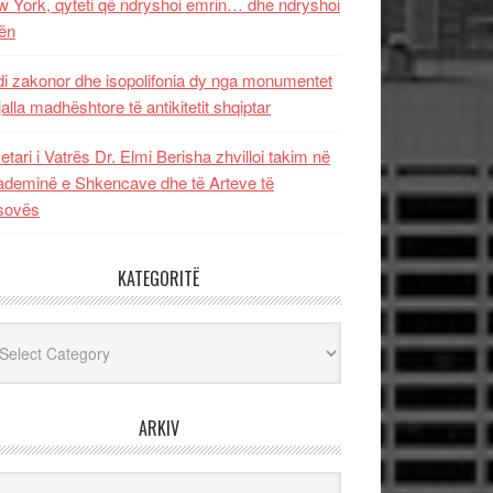
 York, qyteti që ndryshoi emrin… dhe ndryshoi
ën
i zakonor dhe isopolifonia dy nga monumentet
jalla madhështore të antikitetit shqiptar
etari i Vatrës Dr. Elmi Berisha zhvilloi takim në
deminë e Shkencave dhe të Arteve të
sovës
KATEGORITË
egoritë
ARKIV
iv