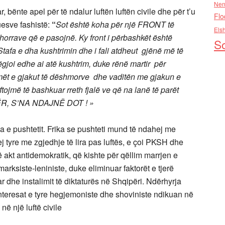
Nen
 bënte apel për të ndalur luftën luftën civile dhe për t’u
Flo
uesve fashistë:
“
Sot është koha për një FRONT të
Els
horrave që e pasojnë. Ky front i përbashkët është
So
afa e dha kushtrimin dhe i fali atdheut gjënë më të
ëgjoi edhe ai atë kushtrim, duke rënë martir për
rmët e gjakut të dëshmorve dhe vaditën me gjakun e
tojmë të bashkuar rreth fjalë ve që na lanë të parët
ËR, S’NA NDAJNË DOT ! »
a e pushtetit. Frika se pushteti mund të ndahej me
rej tyre me zgjedhje të lira pas luftës, e çoi PKSH dhe
 akt antidemokratik, që kishte për qëllim marrjen e
arksiste-leniniste, duke eliminuar faktorët e tjerë
itar dhe instalimit të diktaturës në Shqipëri. Ndërhyrja
interesat e tyre hegjemoniste dhe shoviniste
ndikuan në
në një luftë civile