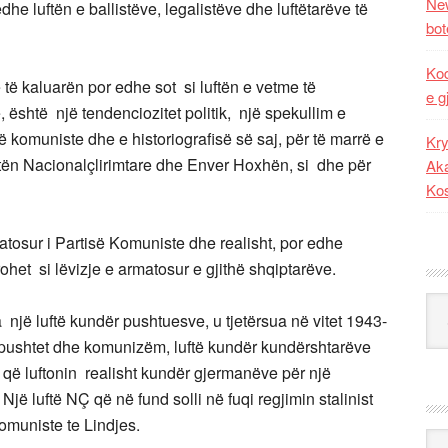
New
e luftën e ballistëve, legalistëve dhe luftëtarëve të
bot
Kod
 të kaluarën por edhe sot si luftën e vetme të
e g
 është një tendenciozitet politik, një spekullim e
komuniste dhe e historiografisë së saj, për të marrë e
Kry
uftën Nacionalçlirimtare dhe Enver Hoxhën, si dhe për
Aka
Ko
tosur i Partisë Komuniste dhe realisht, por edhe
rohet si lëvizje e armatosur e gjithë shqiptarëve.
Kat
një luftë kundër pushtuesve, u tjetërsua në vitet 1943-
 pushtet dhe komunizëm, luftë kundër kundërshtarëve
 që luftonin realisht kundër gjermanëve për një
Një luftë NÇ që në fund solli në fuqi regjimin stalinist
muniste te Lindjes.
Ark