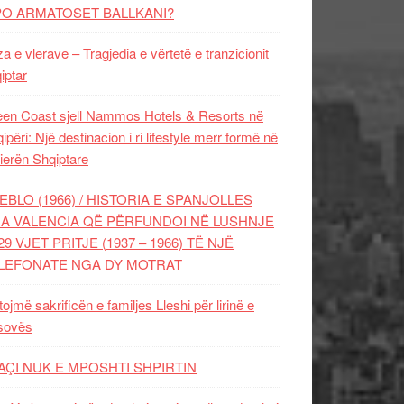
PO ARMATOSET BALLKANI?
za e vlerave – Tragjedia e vërtetë e tranzicionit
iptar
en Coast sjell Nammos Hotels & Resorts në
ipëri: Një destinacion i ri lifestyle merr formë në
ierën Shqiptare
EBLO (1966) / HISTORIA E SPANJOLLES
A VALENCIA QË PËRFUNDOI NË LUSHNJE
29 VJET PRITJE (1937 – 1966) TË NJË
LEFONATE NGA DY MOTRAT
tojmë sakrificën e familjes Lleshi për lirinë e
sovës
AÇI NUK E MPOSHTI SHPIRTIN