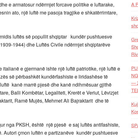
he e armatosur ndërmjet forcave politike e luftarake,
A 
nin ato, një luftë me pasoja tragjike e shkatërrimtare,
Kri
shq
midis luftës së popullit shqiptar kundër pushtuesve
Gre
 (1939-1944) dhe Luftës Civile ndërmjet shqiptarëve
Shq
Riv
PU
talianë e gjermanë ishte një luftë patriotike, një luftë e
NG
auzës së përbashkët kundërfashiste e liridashëse të
— 
ë luftë kanë marrë pjesë dhe kanë ndihmësuar gjithë
TE
are, Balli Kombëtar, Legaliteti, Krerët e Veriut, Lëvizjet
ktarit, Ramë Mujës, Mehmet Ali Bajraktarit dhe të
Kuj
Ko
r nga PKSH, është një pjesë e saj luftës antifashiste,
SP
erë. Autori çmon luftën e partizanëve kundër pushtuesve