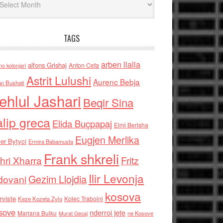
TAGS
arben llalla
alfons Grishaj
Anton Cefa
no kolonjari
Astrit Lulushi
Aurenc Bebja
an Bushati
ehlul Jashari
Beqir Sina
alip greca
Elida Buçpapaj
Elmi Berisha
Eugjen Merlika
er Bytyci
Ermira Babamusta
Frank shkreli
hri Xharra
Fritz
Ilir Levonja
Gezim Llojdia
dovani
kosova
rviste
Kolec Traboini
Keze Kozeta Zylo
sove
nderroi jete
Marjana Bulku
ne Kosove
Murat Gecaj