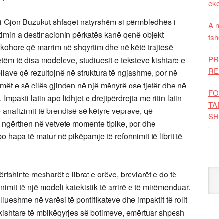
eko
 i Gjon Buzukut shfaqet natyrshëm si përmbledhës i
A n
rtimin a destinacionin përkatës kanë qenë objekt
fsh
e kohore që marrim në shqyrtim dhe në këtë trajtesë
PR
vetëm të disa modeleve, studiuesit e teksteve kishtare e
RE
bllave që rezultojnë në struktura të ngjashme, por në
urmët e së cilës gjinden në një mënyrë ose tjetër dhe në
FO
Impakti latin apo lidhjet e drejtpërdrejta me ritin latin
TA
 analizimit të brendisë së këtyre veprave, që
SH
 ngërthen në vetvete momente tipike, por dhe
hapa të matur në pikëpamje të reformimit të librit të
Kat
ërfshinte mesharët e librat e orëve, breviarët e do të
it të një modeli katekistik të arrirë e të mirëmenduar.
lueshme në varësi të pontiﬁkateve dhe impaktit të rolit
kishtare të mbikëqyrjes së botimeve, emërtuar shpesh