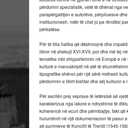
përdorimi specialistik, vetë të dhënat nga ve
parapërgatitjen e autorëve, përpiluesve dhe 
institucionesh, ndër të cilat jo pa rëndësi pa
përkatëse.
Për të tilla hallka që dëshmojnë dhe impakti
libror në shekujt XVI-XVII, por dhe më tej n
tematike mbi shtypshkrimin në Evropë e në vis
kulturë e manuskriptit në atë të shumëﬁshim
tipograﬁke shënoi për një sërë rrethesh kult
përdorimin e librit kishtar dhe atij kulturor
Për secilën prej veprave të letërsisë së vje
karakterizua nga lakore e ndryshime të dikt
koherencë në ecuri dhe përmbajtje, fakt që k
hulumtimit në një dokumentacion të pasur e
së punimeve të Koncilit të Trentit (1545-156