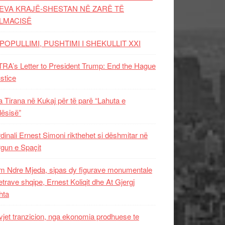
EVA KRAJË-SHESTAN NË ZARË TË
LMACISË
POPULLIMI, PUSHTIMI I SHEKULLIT XXI
RA’s Letter to President Trump: End the Hague
ustice
 Tirana në Kukaj për të parë “Lahuta e
ësisë”
dinali Ernest Simoni rikthehet si dëshmitar në
gun e Spaçit
 Ndre Mjeda, sipas dy figurave monumentale
letrave shqipe, Ernest Koliqit dhe At Gjergj
hta
vjet tranzicion, nga ekonomia prodhuese te