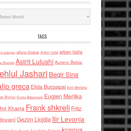
iv
TAGS
arben llalla
alfons Grishaj
Anton Cefa
no kolonjari
Astrit Lulushi
Aurenc Bebja
an Bushati
ehlul Jashari
Beqir Sina
alip greca
Elida Buçpapaj
Elmi Berisha
Eugjen Merlika
er Bytyci
Ermira Babamusta
Frank shkreli
hri Xharra
Fritz
Ilir Levonja
Gezim Llojdia
dovani
kosova
rviste
Kolec Traboini
Keze Kozeta Zylo