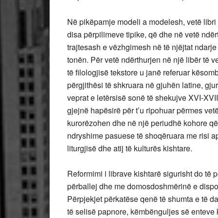
Në pikëpamje modeli a modelesh, vetë libri
disa përpilimeve tipike, që dhe në vetë ndë
trajtesash e vëzhgimesh në të njëjtat ndarj
tonën. Për vetë ndërthurjen në një libër të 
të ﬁlologjisë tekstore u janë referuar kësom
përgjithësi të shkruara në gjuhën latine, gj
veprat e letërsisë sonë të shekujve XVI-XVII. 
gjejnë hapësirë për t’u ripohuar përmes vetë
kurorëzohen dhe në një periudhë kohore që
ndryshime pasuese të shoqëruara me risi apo 
liturgjisë dhe atij të kulturës kishtare.
Reformimi i librave kishtarë sigurisht do të p
përballej dhe me domosdoshmërinë e disponim
Përpjekjet përkatëse qenë të shumta e të dal
të selisë papnore, këmbënguljes së enteve 