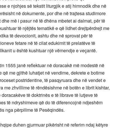
e e njohjes së tekstit liturgjik e atij himnodik dhe në
erësisht në dokumente, por dhe në trajtesa studimore
rt dhe më i pasur në të dhëna mbetet ai dalmat, për të
kushtuar të njëjtës tematikë e që lidhet drejtpërdrejt me
raktika të devocionit, ashtu dhe në sprovat për të
cioneve fetare në të cilat edukimit të prelatëve të
llkanit u është kushtuar një vëmendje e veçantë.
itin 1555 janë reﬂektuar në doracakë më modestë në
 që me gjithë luhatjet në vendime, dekrete e botime
roceset postridentine, të pasqyruara dhe në vendet e
ra me zhvillime të rëndësishme në botën e librit kishtar,
 doracakëve të doktrinës e të librave të lutjeve të
es të ndryshimeve që do të diferencojnë ndjeshëm
dës nga përpilime të Pesëqindës.
shqipe duhen gjurmuar pikërisht në referim ndaj këtyre