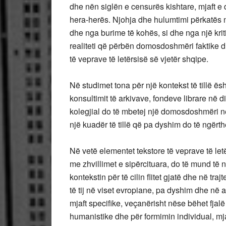
dhe nën siglën e censurës kishtare, mjaft e d
hera-herës. Njohja dhe hulumtimi përkatës 
dhe nga burime të kohës, si dhe nga një krit
realiteti që përbën domosdoshmëri faktike dh
të veprave të letërsisë së vjetër shqipe.
Në studimet tona për një kontekst të tillë ës
konsultimit të arkivave, fondeve librare në d
kolegjial do të mbetej një domosdoshmëri në
një kuadër të tillë që pa dyshim do të ngërthej
Në vetë elementet tekstore të veprave të let
me zhvillimet e sipërcituara, do të mund të n
kontekstin për të cilin ﬂitet gjatë dhe në traj
të tij në viset evropiane, pa dyshim dhe në ato
mjaft speciﬁke, veçanërisht nëse bëhet fjal
humanistike dhe për formimin individual, mja