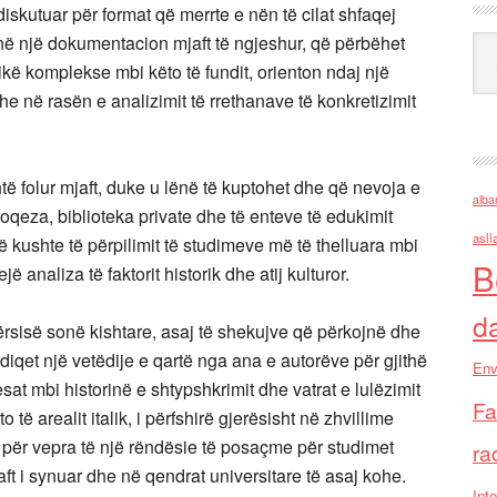
iskutuar për format që merrte e nën të cilat shfaqej
në një dokumentacion mjaft të ngjeshur, që përbëhet
Ark
ikë komplekse mbi këto të fundit, orienton ndaj një
e në rasën e analizimit të rrethanave të konkretizimit
htë folur mjaft, duke u lënë të kuptohet dhe që nevoja e
alba
ioqeza, biblioteka private dhe të enteve të edukimit
asll
 kushte të përpilimit të studimeve më të thelluara mbi
B
ë analiza të faktorit historik dhe atij kulturor.
d
ërsisë sonë kishtare, asaj të shekujve që përkojnë dhe
diqet një vetëdije e qartë nga ana e autorëve për gjithë
Env
tesat mbi historinë e shtypshkrimit dhe vatrat e lulëzimit
Fa
 të arealit italik, i përfshirë gjerësisht në zhvillime
ë për vepra të një rëndësie të posaçme për studimet
ra
ft i synuar dhe në qendrat universitare të asaj kohe.
Inte