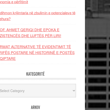
nomia e përfitimit
dihmon krijimtaria në zbulimin e potencialeve të
ehura?
OF. AHMET QERIQI DHE EPOKA E
ZISTENCЁS DHE LUFTЁS PЁR LIRI!
RMAT ALTERNATIVE TË EVIDENTIMIT TË
RIFËS POSTARE NË HISTORINË E POSTËS
QIPTARE
KATEGORITË
egoritë
ARKIV