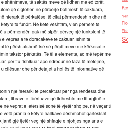
 e shënimeve, të saktësimeve që lidhen me editorët,
Ko
utorë që siglohen në përbërje botimesh të caktuara,
ë hierarkitë përkatëse, të cilat përmendeshin dhe në
Nen
Flo
këtyre të fundit. Në këtë vështrim, vlen përherë të
Els
që u përmendën pak më sipër, përveç një funksioni të
So
e veprës a të doracakëve të caktuar, ishin të
zimi të përshtatshmërisë së përpilimeve me kërkesat e
in tekstor përkatës. Të tilla elemente, aq më tepër me
luar, për t’u rishikuar apo ndrequr në faza të mëtejme,
u cilësuar dhe për detajet a hollësitë informative që
sonin një hierarki të përcaktuar për nga rëndësia dhe
re, librave e libërthave që lidheshin me liturgjinë e
e në veprat e letërsisë sonë të vjetër shqipe, në veçanti
he vetë prania e këtyre hallkave dëshmohet qartësisht
 janë gjë tjetër veç një shfaqje e njohjes nga ana e