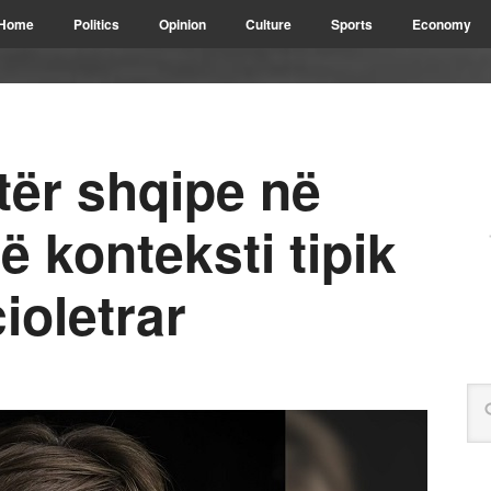
Home
Politics
Opinion
Culture
Sports
Economy
etër shqipe në
ë konteksti tipik
ioletrar