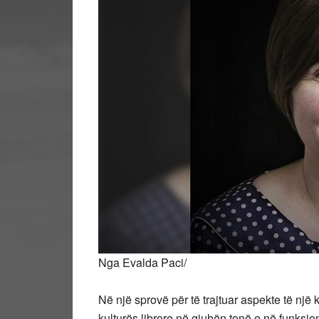
Nga Evalda Paci/
Në një sprovë për të trajtuar aspekte të një
kulturës librore në gjuhën tonë e në funksion