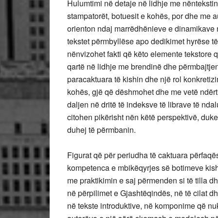
Hulumtimi në detaje në lidhje me nëntekstin
stampatorët, botuesit e kohës, por dhe me a
orienton ndaj marrëdhënieve e dinamikave n
tekstet përmbyllëse apo dedikimet hyrëse të 
nënvizohet fakti që këto elemente tekstore 
qartë në lidhje me brendinë dhe përmbajtjen 
paracaktuara të kishin dhe një rol konkreti
kohës, gjë që dëshmohet dhe me vetë ndërtim
daljen në dritë të indeksve të librave të nda
citohen pikërisht nën këtë perspektivë, duke 
duhej të përmbanin.
Figurat që për periudha të caktuara përfaqë
kompetenca e mbikëqyrjes së botimeve kishta
me praktikimin e saj përmenden si të tilla dh
në përpilimet e Gjashtëqindës, në të cilat d
në tekste introduktive, në komponime që nuk