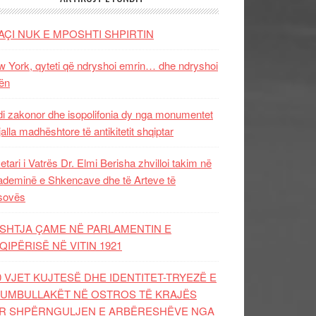
AÇI NUK E MPOSHTI SHPIRTIN
 York, qyteti që ndryshoi emrin… dhe ndryshoi
ën
i zakonor dhe isopolifonia dy nga monumentet
jalla madhështore të antikitetit shqiptar
etari i Vatrës Dr. Elmi Berisha zhvilloi takim në
deminë e Shkencave dhe të Arteve të
sovës
SHTJA ÇAME NË PARLAMENTIN E
QIPËRISË NË VITIN 1921
0 VJET KUJTESË DHE IDENTITET-TRYEZË E
UMBULLAKËT NË OSTROS TË KRAJËS
R SHPËRNGULJEN E ARBËRESHËVE NGA