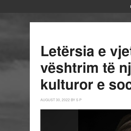
Letërsia e vj
vështrim të nj
kulturor e soc
AUGUST 30, 2022
BY
S P