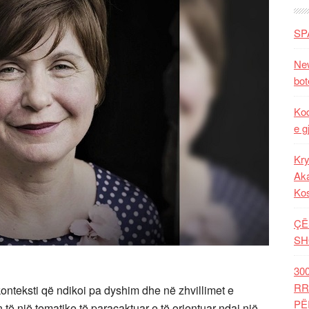
SP
New
bot
Kod
e g
Kry
Aka
Ko
ÇË
SH
30
RR
 konteksti që ndikoi pa dyshim dhe në zhvillimet e
PË
 të një tematike të paracaktuar e të orientuar ndaj një