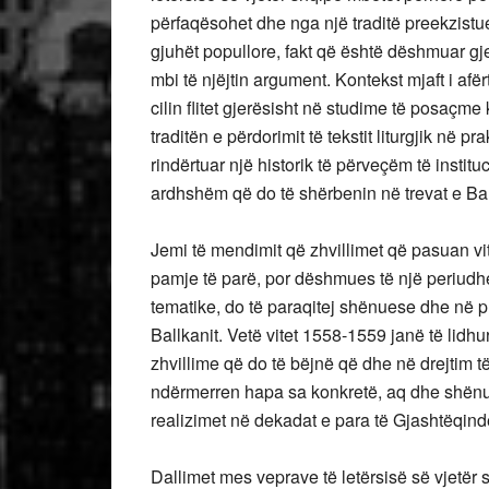
përfaqësohet dhe nga një traditë preekzistues
gjuhët popullore, fakt që është dëshmuar gj
mbi të njëjtin argument. Kontekst mjaft i afë
cilin ﬂitet gjerësisht në studime të posaçme 
traditën e përdorimit të tekstit liturgjik në p
rindërtuar një historik të përveçëm të institu
ardhshëm që do të shërbenin në trevat e Ba
Jemi të mendimit që zhvillimet që pasuan v
pamje të parë, por dëshmues të një periudhe
tematike, do të paraqitej shënuese dhe në p
Ballkanit. Vetë vitet 1558-1559 janë të lidhu
zhvillime që do të bëjnë që dhe në drejtim të
ndërmerren hapa sa konkretë, aq dhe shënu
realizimet në dekadat e para të Gjashtëqin
Dallimet mes veprave të letërsisë së vjetër 