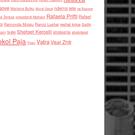
sove
nderroi jete
Marjana Bulku
ne Kosove
Murat Gecaj
Rafaela Prifti
Rafael
e Tereza
presidenti Nishani
qi
Raimonda Moisiu
Ramiz Lushaj
reshat kripa
Sadik
Shefqet Kercelli
shqiperia
hani
shqiptaret
SHBA
kol Paja
Vatra
Visar Zhiti
Thaci