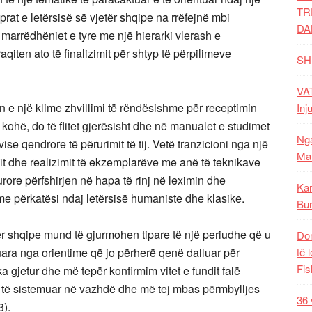
TR
prat e letërsisë së vjetër shqipe na rrëfejnë mbi
DA
marrëdhëniet e tyre me një hierarki vlerash e
raqiten ato të ﬁnalizimit për shtyp të përpilimeve
SH
VAT
n e një klime zhvillimi të rëndësishme për receptimin
Inj
ë kohë, do të ﬂitet gjerësisht dhe në manualet e studimet
Nga
e qendrore të përurimit të tij. Vetë tranzicioni nga një
Mal
it dhe realizimit të ekzemplarëve me anë të teknikave
urore përfshirjen në hapa të rinj në leximin dhe
Kar
 e me përkatësi ndaj letërsisë humaniste dhe klasike.
Bur
tër shqipe mund të gjurmohen tipare të një periudhe që u
Dom
uara nga orientime që jo përherë qenë dalluar për
të 
Fis
a gjetur dhe më tepër konﬁrmim vitet e fundit falë
 të sistemuar në vazhdë dhe më tej mbas përmbylljes
36 
3).