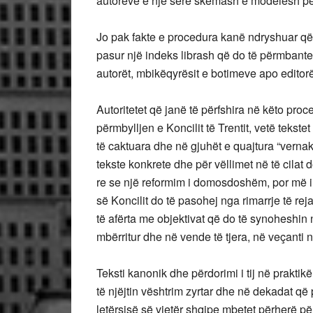
autorëve e një sërë skemash e modelesh për t
Jo pak fakte e procedura kanë ndryshuar që 
pasur një indeks librash që do të përmbante
autorët, mbikëqyrësit e botimeve apo editorë
Autoritetet që janë të përfshira në këto pro
përmbylljen e Koncilit të Trentit, vetë teks
të caktuara dhe në gjuhët e quajtura “vernako
tekste konkrete dhe për vëllimet në të cilat 
re se një reformim i domosdoshëm, por më i
së Koncilit do të pasohej nga rimarrje të re
të afërta me objektivat që do të synoheshin n
mbërritur dhe në vende të tjera, në veçanti 
Teksti kanonik dhe përdorimi i tij në praktikë
të njëjtin vështrim zyrtar dhe në dekadat që 
letërsisë së vjetër shqipe mbetet përherë p