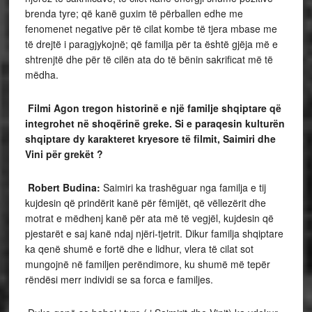
brenda tyre; që kanë guxim të përballen edhe me
fenomenet negative për të cilat kombe të tjera mbase me
të drejtë i paragjykojnë; që familja për ta është gjëja më e
shtrenjtë dhe për të cilën ata do të bënin sakrificat më të
mëdha.
Filmi Agon tregon historin
ë e një familje shqiptare që
integrohet në shoqërinë greke. Si e paraqesin kulturën
shqiptare dy karakteret kryesore të filmit, Saimiri dhe
Vini për grekët ?
Robert Budina:
Saimiri ka trashëguar nga familja e tij
kujdesin që prindërit kanë për fëmijët, që vëllezërit dhe
motrat e mëdhenj kanë për ata më të vegjël, kujdesin që
pjestarët e saj kanë ndaj njëri-tjetrit. Dikur familja shqiptare
ka qenë shumë e fortë dhe e lidhur, vlera të cilat sot
mungojnë në familjen perëndimore, ku shumë më tepër
rëndësi merr individi se sa forca e familjes.