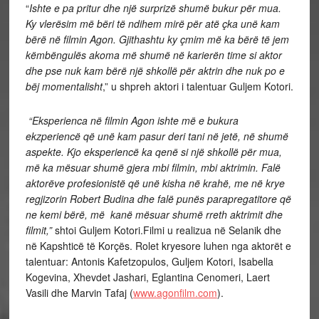
“
Ishte e pa pritur dhe një surprizë shumë bukur për mua.
Ky vlerësim më bëri të ndihem mirë për atë çka unë kam
bërë në filmin Agon. Gjithashtu ky çmim më ka bërë të jem
këmbëngulës akoma më shumë në karierën time si aktor
dhe pse nuk kam bërë një shkollë për aktrin dhe nuk po e
bëj momentalisht
,” u shpreh aktori i talentuar Guljem Kotori.
“Eksperienca në filmin Agon ishte më e bukura
ekzperiencë që unë kam pasur deri tani në jetë, në shumë
aspekte. Kjo eksperiencë ka qenë si një shkollë për mua,
më ka mësuar shumë gjera mbi filmin, mbi aktrimin. Falë
aktorëve profesionistë që unë kisha në krahë, me në krye
regjizorin Robert Budina dhe falë punës parapregatitore që
ne kemi bërë, më kanë mësuar shumë rreth aktrimit dhe
filmit,”
shtoi Guljem Kotori.Filmi u realizua në Selanik dhe
në Kapshticë të Korçës. Rolet kryesore luhen nga aktorët e
talentuar: Antonis Kafetzopulos, Guljem Kotori, Isabella
Kogevina, Xhevdet Jashari, Eglantina Cenomeri, Laert
Vasili dhe Marvin Tafaj (
www.agonfilm.com
).