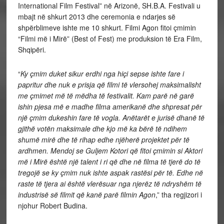
International Film Festival” në Arizonë, SH.B.A. Festivali u
mbajt në shkurt 2013 dhe ceremonia e ndarjes së
shpërblimeve ishte me 10 shkurt. Filmi Agon fitoi çmimin
“Filmi më i Mirë” (Best of Fest) me produksion të Era Film,
Shqipëri.
“
Ky çmim duket sikur erdhi nga hiçi sepse ishte fare i
papritur dhe nuk e prisja që filmi të vlersohej maksimalisht
me çmimet më të mëdha të festivalit. Kam parë në garë
ishin pjesa më e madhe filma amerikanë dhe shpresat për
një çmim dukeshin fare të vogla. Anëtarët e jurisë dhanë të
gjithë votën maksimale dhe kjo më ka bërë të ndihem
shumë mirë dhe të rihap edhe njëherë projektet për të
ardhmen. Mendoj se Guljem Kotori që fitoi çmimin si Aktori
më i Mirë është një talent i ri që dhe në filma të tjerë do të
tregojë se ky çmim nuk ishte aspak rastësi për të. Edhe në
raste të tjera ai është vlerësuar nga njerëz të ndryshëm të
industrisë së filmit që kanë parë filmin Agon
,” tha regjizori i
njohur Robert Budina.