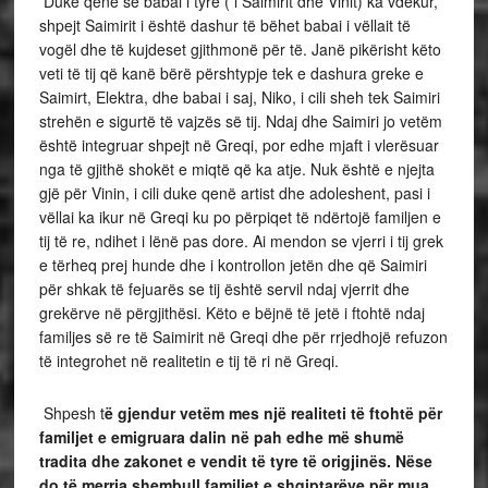
Duke qenë se babai i tyre ( i Saimirit dhe Vinit) ka vdekur,
shpejt Saimirit i është dashur të bëhet babai i vëllait të
vogël dhe të kujdeset gjithmonë për të. Janë pikërisht këto
veti të tij që kanë bërë përshtypje tek e dashura greke e
Saimirt, Elektra, dhe babai i saj, Niko, i cili sheh tek Saimiri
strehën e sigurtë të vajzës së tij. Ndaj dhe Saimiri jo vetëm
është integruar shpejt në Greqi, por edhe mjaft i vlerësuar
nga të gjithë shokët e miqtë që ka atje. Nuk është e njejta
gjë për Vinin, i cili duke qenë artist dhe adoleshent, pasi i
vëllai ka ikur në Greqi ku po përpiqet të ndërtojë familjen e
tij të re, ndihet i lënë pas dore. Ai mendon se vjerri i tij grek
e tërheq prej hunde dhe i kontrollon jetën dhe që Saimiri
për shkak të fejuarës se tij është servil ndaj vjerrit dhe
grekërve në përgjithësi. Këto e bëjnë të jetë i ftohtë ndaj
familjes së re të Saimirit në Greqi dhe për rrjedhojë refuzon
të integrohet në realitetin e tij të ri në Greqi.
Shpesh t
ë gjendur vetëm mes një realiteti të ftohtë për
familjet e emigruara dalin në pah edhe më shumë
tradita dhe zakonet e vendit të tyre të origjinës. Nëse
do të merrja shembull familjet e shqiptarëve për mua