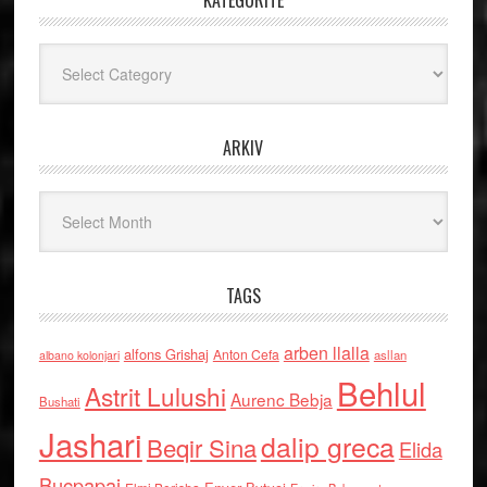
KATEGORITË
Kategoritë
ARKIV
Arkiv
TAGS
arben llalla
alfons Grishaj
Anton Cefa
asllan
albano kolonjari
Behlul
Astrit Lulushi
Aurenc Bebja
Bushati
Jashari
dalip greca
Beqir Sina
Elida
Buçpapaj