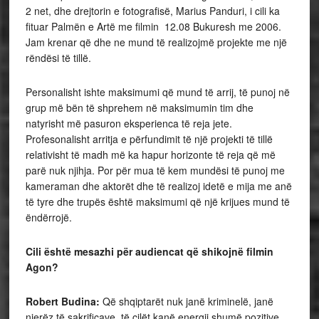
2 net, dhe drejtorin e fotografisë, Marius Panduri, i cili ka
fituar Palmën e Artë me filmin 12.08 Bukuresh me 2006.
Jam krenar që dhe ne mund të realizojmë projekte me një
rëndësi të tillë.
Personalisht ishte maksimumi që mund të arrij, të punoj në
grup më bën të shprehem në maksimumin tim dhe
natyrisht më pasuron eksperienca të reja jete.
Profesonalisht arritja e përfundimit të një projekti të tillë
relativisht të madh më ka hapur horizonte të reja që më
parë nuk njihja. Por për mua të kem mundësi të punoj me
kameraman dhe aktorët dhe të realizoj idetë e mija me anë
të tyre dhe trupës është maksimumi që një krijues mund të
ëndërrojë.
Cili është mesazhi për audiencat që shikojnë filmin
Agon?
Robert Budina:
Që shqiptarët nuk janë kriminelë, janë
njerëz të sakrificave, të cilët kanë energji shumë pozitive