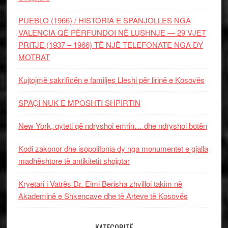
PUEBLO (1966) / HISTORIA E SPANJOLLES NGA
VALENCIA QË PËRFUNDOI NË LUSHNJE — 29 VJET
PRITJE (1937 – 1966) TË NJË TELEFONATE NGA DY
MOTRAT
Kujtojmë sakrificën e familjes Lleshi për lirinë e Kosovës
SPAÇI NUK E MPOSHTI SHPIRTIN
New York, qyteti që ndryshoi emrin… dhe ndryshoi botën
Kodi zakonor dhe isopolifonia dy nga monumentet e gjalla
madhështore të antikitetit shqiptar
Kryetari i Vatrës Dr. Elmi Berisha zhvilloi takim në
Akademinë e Shkencave dhe të Arteve të Kosovës