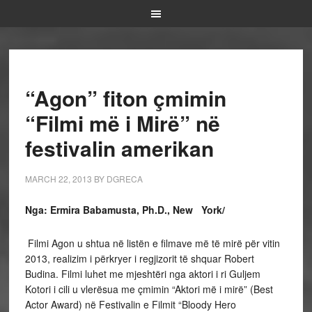
“Agon” fiton çmimin
“Filmi më i Mirë” në
festivalin amerikan
MARCH 22, 2013
BY
DGRECA
Nga: Ermira Babamusta, Ph.D., New York/
Filmi Agon u shtua në listën e filmave më të mirë për vitin
2013, realizim i përkryer i regjizorit të shquar Robert
Budina. Filmi luhet me mjeshtëri nga aktori i ri Guljem
Kotori i cili u vlerësua me çmimin “Aktori më i mirë” (Best
Actor Award) në Festivalin e Filmit “Bloody Hero