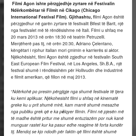
Filmi Agon ishte përzgjedhje zyrtare në Festivalin
Ndërkombëtar të Filmit në Cikago (Chicago
International Festival Film). Gjithashtu, f
ilmi Agon është
përzgjedhur në garën zyrtare të festivalit Bifest të Barit, një
nga festivalet më të rëndësishme në Itali. Filmi u shfaq me
20 mars 2013 në orën 18:30 në teatrin Petruzelli.
Menjëherë pas tij, në orën 20:30, Adriano Çelentano,
këngëtari i njohur italian mori çmimin e karrierës si aktor.
Njëkohësisht, filmi Agon është zgjedhur në festivalin South
East European Film Festival, në Los Angeles, Sh.B.A., një
festival shumë i rëndësishëm për Hollivudin dhe industrinë
e filmit amerikan, që fillon në maj 2013.
“
Ndërkohë po presim përgjigje nga shumë festivale të tjera
ku kemi aplikuar. Njëkohesisht filmi u shfaq në kinematë
greke ku u prit shumë mirë, kam marrë shumë mesazhe
nga publiku grek që e ka p
ë
lqyer filmin. Filmi në pjesën më
të madhe është pritur me shumë entuziazëm por nuk kanë
munguar rastet kur ka pasur edhe reagime të forta kundër
tij. Mendoj se kjo ndodh për faktin që filmi është shumë