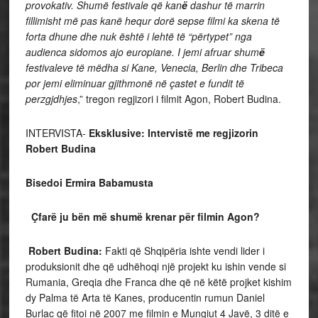
provokativ. Shumë festivale që kan
ë
dashur të marrin
fillimisht më pas kanë hequr dorë sepse filmi ka skena të
forta dhune dhe nuk është i lehtë të “përtypet” nga
audienca sidomos ajo europiane. I jemi afruar shum
ë
festivaleve të mëdha si Kane, Venecia, Berlin dhe Tribeca
por jemi eliminuar gjithmonë në çastet e fundit të
perzgjdhjes
,” tregon regjizori i filmit Agon, Robert Budina.
INTERVISTA-
Eksklusive: Intervistë me regjizorin
Robert Budina
Bisedoi Ermira Babamusta
Çfarë ju bën më shumë krenar për filmin Agon?
Robert Budina:
Fakti që Shqipëria ishte vendi lider i
produksionit dhe që udhëhoqi një projekt ku ishin vende si
Rumania, Greqia dhe Franca dhe që në këtë projket kishim
dy Palma të Arta të Kanes, producentin rumun Daniel
Burlac që fitoi në 2007 me filmin e Mungiut 4 Javë, 3 ditë e