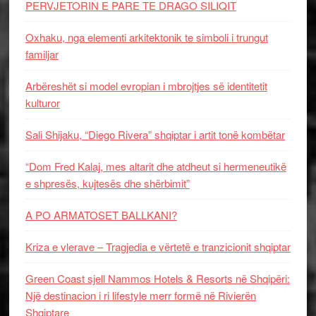
PERVJETORIN E PARE TE DRAGO SILIQIT
Oxhaku, nga elementi arkitektonik te simboli i trungut
familjar
Arbëreshët si model evropian i mbrojtjes së identitetit
kulturor
Sali Shijaku, “Diego Rivera” shqiptar i artit tonë kombëtar
“Dom Fred Kalaj, mes altarit dhe atdheut si hermeneutikë
e shpresës, kujtesës dhe shërbimit”
A PO ARMATOSET BALLKANI?
Kriza e vlerave – Tragjedia e vërtetë e tranzicionit shqiptar
Green Coast sjell Nammos Hotels & Resorts në Shqipëri:
Një destinacion i ri lifestyle merr formë në Rivierën
Shqiptare