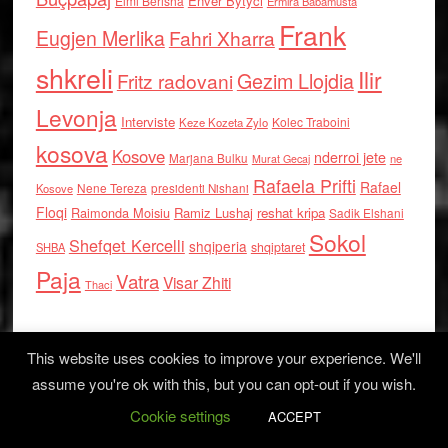
Enver Bytyci
Elmi Berisha
Ermira Babamusta
Frank
Eugjen Merlika
Fahri Xharra
shkreli
Ilir
Gezim Llojdia
Fritz radovani
Levonja
Interviste
Kolec Traboini
Keze Kozeta Zylo
kosova
Kosove
nderroi jete
Marjana Bulku
ne
Murat Gecaj
Rafaela Prifti
Rafael
Nene Tereza
Kosove
presidenti Nishani
Floqi
Raimonda Moisiu
Ramiz Lushaj
reshat kripa
Sadik Elshani
Sokol
Shefqet Kercelli
shqiperia
shqiptaret
SHBA
Paja
Vatra
Visar Zhiti
Thaci
This website uses cookies to improve your experience. We'll
assume you're ok with this, but you can opt-out if you wish.
Cookie settings
Log in
ACCEPT