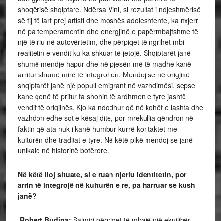
shoqërisë shqiptare. Ndërsa Vini, si rezultat i ndjeshmërisë
së tij të lart prej artisti dhe moshës adoleshtente, ka nxjerr
në pa temperamentin dhe energjinë e papërmbajtshme të
një të riu në autovërtetim, dhe përpiqet të ngrihet mbi
realitetin e vendit ku ka shkuar të jetojë. Shqiptarët janë
shumë mendje hapur dhe në pjesën më të madhe kanë
arritur shumë mirë të integrohen. Mendoj se në origjinë
shqiptarët janë një popull emigrant në vazhdimësi, sepse
kane qenë të pritur ta shohin të ardhmen e tyre jashtë
vendit të origjinës. Kjo ka ndodhur që në kohët e lashta dhe
vazhdon edhe sot e kësaj dite, por mrekullia qëndron në
faktin që ata nuk i kanë humbur kurrë kontaktet me
kulturën dhe traditat e tyre. Në këtë pikë mendoj se janë
unikale në historinë botërore.
Në këtë lloj situate, si e ruan njeriu identitetin, por
arrin të integrojë në kulturën e re, pa harruar se kush
janë?
Robert Budina:
Saimiri përpiqet të mbajë një ekuilibër