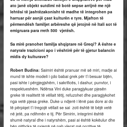
ato janë objekt sutdimi në botë sepse arrijnë me një
lehtësi të jashtëzakonisht të madhe të integrohen pa
harruar për asnjë çast kulturën e tyre. Mjafton të
përmendësh familjet arbëreshe që jetojnë në Itali sot të
emigruara para rreth 500 vjetësh.
Sa mirë pranohet familja shqiptare në Greqi? A ështe e
natyrale trazicioni apo i vështirë për të gjetur balancin
midis dy kulturave?
Robert Budina:
Saimiri është pranuar më së miri, madje ai
mund të ishte modeli i çdo babai grek për t’i besuar bijën,
pasi ishte i përgjegjshëm, i sakrificës, i dashur, punvtor, i
respektueshëm. Ndërsa Vini duke paragjykuar pjesën
greke të realitetit të vëllait tëtij, refuzohet dhe paragjykohet
nga vetë pjesa greke. Duke u ndjerë i lënë pas dore ai do
të përpiqet t’i tregojë vëllait se sai zoti është të bëjë vetë
në jetë, pa ndihmën e tij. Për Simirin, integrimi është
shumë natyral dhe i natyrshëm, pasi ai është kokëulur dhe
bën gjithçka të nxjerrë në pah vlerat më pozitive të