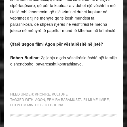
sipërfaqësore, që për ta kuptuar atv duhet një vështrim më
i tellë mbi fenomenin; që një kriminel duhet kuptuar në
veprimet e tij në mënyrë që të kesh mundësi ta
parashikosh, që shpesh njerës në vështirësi të mëdha
jetese në mënyrë të papritur mund të kthehen në kriminelë.
Çfar
ë tregon filmi Agon për vështirësitë në jetë?
Robert Budina:
Zgjidhja e çdo vështirësie është një familje
e shëndoshë, pavarësisht kontradiktave.
FILED UNDER:
KRONIKE
,
KULTURE
TAGGED WITH:
AGON
,
ERMIRA BABAMUSTA
,
FILMI ME I MIRE
,
FITON CMIMIN
,
ROBERT BUDINA