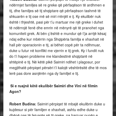
ndërmjet familjes së re greke që përfaqëson të ardhmen e
tij, dhe familjes së tij shqiptare që përfaqëson tashmë të
shkuarën e tij ose më së miri rrënjët e ij. Ky ekulibër nuk
është i thjeshtë, pasi për t’u martuar me një greke i duhet
të ndërrojë fenë dhe emrin në mënyrë që të pranohet nga
komuniteti grek. Ai bën ç’është e mundur që t’ja arrijë kësaj
ndaj edhe kur mbërrin nga Shqipëria familja e xhaxhait në
hall për operacionin e tij, ai bëhet copë për ta ndihmuar,
duke u futur në konflikt me vjerrin e tij grek. Ky i fundit nuk
do t’i hapen probleme me klandestinë shqiptarë në
shtëpinë e tij. Në këtë pikë Saimiri ndihet i plagosur, por
megjithatë përpiqet përsëri t’i kalojë vështirësitë dhe të mos
lerë pas dore asnjërën nga dy familjet e tij.
Si e ruajnë këtë ekulibër Saimiri dhe Vini në filmin
Agon?
Robert Budina:
Saimiri përpiqet të mbajë ekulibrin duke u
kujdesur si për familjen e xhaxhait, ashtu edhe duke u
dhënë pas të fejuarës së tij greke, pa harruar punën e