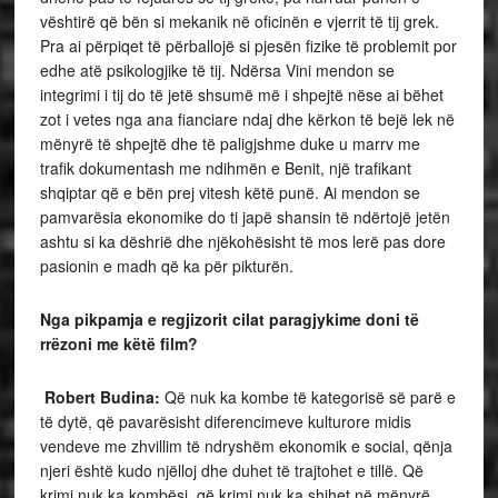
vështirë që bën si mekanik në oficinën e vjerrit të tij grek.
Pra ai përpiqet të përballojë si pjesën fizike të problemit por
edhe atë psikologjike të tij. Ndërsa Vini mendon se
integrimi i tij do të jetë shsumë më i shpejtë nëse ai bëhet
zot i vetes nga ana fianciare ndaj dhe kërkon të bejë lek në
mënyrë të shpejtë dhe të paligjshme duke u marrv me
trafik dokumentash me ndihmën e Benit, një trafikant
shqiptar që e bën prej vitesh këtë punë. Ai mendon se
pamvarësia ekonomike do ti japë shansin të ndërtojë jetën
ashtu si ka dëshrië dhe njëkohësisht të mos lerë pas dore
pasionin e madh që ka për pikturën.
Nga pik
pamja e regjizorit cilat paragjykime doni të
rrëzoni me këtë film?
Robert Budina:
Që nuk ka kombe të kategorisë së parë e
të dytë, që pavarësisht diferencimeve kulturore midis
vendeve me zhvillim të ndryshëm ekonomik e social, qënja
njeri është kudo njëlloj dhe duhet të trajtohet e tillë. Që
krimi nuk ka kombësi, që krimi nuk ka shihet në mënyrë