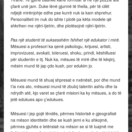
çfarë unë jam. Duke lënë gjurmë të thella, për të cilët
ndjejë mirënjohje edhe pse kurrë nuk ia kam shprehur.
Personaliteti im nuk do ishte i plotë pa këta modele që
shkrihen me njëri-tjetrin, dhe plotësojnë njëri-tjetrin.
Pas një studenti të suksesshëm fshihet një edukator i mirë.
Mësuesi a profesori ka qenë psikologu, krijuesi, artisti,
improvizuesi, avokati, toleruesi, shoku, prindi, këshilluesi
për studentin e tij. Nuk ka, mësues të mirë dhe të këqinj,
mësim mund të jap çdo kush, por edukim jo.
Mësuesi mund të shuaj shpresat e nxënësit, por dhe mund
t’ia nxis ato, mësuesi mund të zbuloj talentin ashtu dhe ta
ndrydh atë, kjo varet se çfarë misioni ka ky mësues, a do të
jetë edukues apo ç’edukues.
Mësuesi i jep gojë lëndës, përmes historisë e gjeografisë
na mëson identitetin dhe se kush jemi e ku shkojmë,
përmes gjuhës e letërsisë na mëson se si të luajmë me