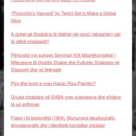
“Pinocchio’s Harvard” by Tertini Set to Make a Global
Slice
A duhet që Shqipëria të ribëhet një vend i jetueshëm për
të gjithë shqiptarët?
Përfundoi me sukses Seminari XIX Mbarëkombëtar i
Mësuesve të Gjuhës Shqipe dhe Kulturës Shqiptare në
Diasporë dhe në Mërgatë
Pse dhe kush e vrau Hasan Riza Pashën?
Gruaja shqiptare në SHBA mes sukseseve dhe sfidave
të së ardhmes
Fjalori i Kristoforidhit (1904): Monument leksikografik,
etnogjeografik dhe i identitetit kombëtar shqiptar