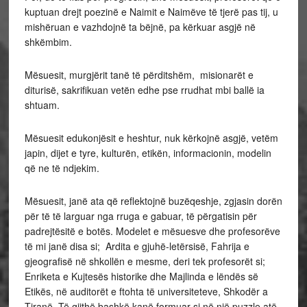
kuptuan drejt poezinë e Naimit e Naimëve të tjerë pas tij, u
mishëruan e vazhdojnë ta bëjnë, pa kërkuar asgjë në
shkëmbim.
Mësuesit, murgjërit tanë të përditshëm, misionarët e
diturisë, sakrifikuan vetën edhe pse rrudhat mbi ballë ia
shtuam.
Mësuesit edukonjësit e heshtur, nuk kërkojnë asgjë, vetëm
japin, dijet e tyre, kulturën, etikën, informacionin, modelin
që ne të ndjekim.
Mësuesit, janë ata që reflektojnë buzëqeshje, zgjasin dorën
për të të larguar nga rruga e gabuar, të përgatisin për
padrejtësitë e botës. Modelet e mësuesve dhe profesorëve
të mi janë disa si; Ardita e gjuhë-letërsisë, Fahrija e
gjeografisë në shkollën e mesme, deri tek profesorët si;
Enriketa e Kujtesës historike dhe Majlinda e lëndës së
Etikës, në auditorët e ftohta të universiteteve, Shkodër a
Tiranë. Të gjithë bashkë kanë formuar si në një puzzle atë