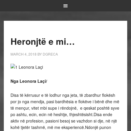
Heronjtë e mi…
MARCH 4, 2018
BY
DGRECA
Nga Leonora Laçi/
Disa të kërrusur e të lodhur nga jeta, të zbardhur flokësh
por jo nga mendja, pasi bardhësia e flokëve i bënë dhe më
të mençur, vitet mbi supe i rëndojnë, e qeskat poshtë syve
po ashtu, ecin, ecin në heshtje, thjeshtësisht.Disa ende
aktiv në profesion, pasioni besoj se vazhdon si dje, në një
kohë tjetër tashmë, më me eksperiencë.Ndonjë punon