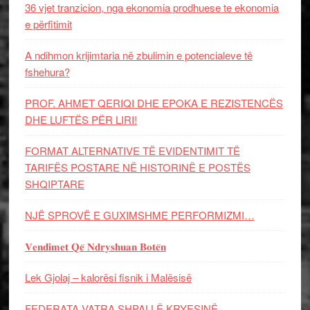
36 vjet tranzicion, nga ekonomia prodhuese te ekonomia
e përfitimit
A ndihmon krijimtaria në zbulimin e potencialeve të
fshehura?
PROF. AHMET QERIQI DHE EPOKA E REZISTENCЁS
DHE LUFTЁS PЁR LIRI!
FORMAT ALTERNATIVE TË EVIDENTIMIT TË
TARIFËS POSTARE NË HISTORINË E POSTËS
SHQIPTARE
NJË SPROVË E GUXIMSHME PERFORMIZMI…
𝐕𝐞𝐧𝐝𝐢𝐦𝐞𝐭 𝐐𝐞̈ 𝐍𝐝𝐫𝐲𝐬𝐡𝐮𝐚𝐧 𝐁𝐨𝐭𝐞̈𝐧
Lek Gjolaj – kalorësi fisnik i Malësisë
FEDERATA VATRA SHPALLË KRYESINË