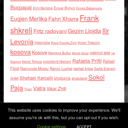
Buçpapaj
Enver Bytyci
Elmi Berisha
Ermira Babamusta
Frank
Eugjen Merlika
Fahri Xharra
shkreli
Ilir
Gezim Llojdia
Fritz radovani
Levonja
Interviste
Kolec Traboini
Keze Kozeta Zylo
kosova
Kosove
nderroi jete
Marjana Bulku
ne
Murat Gecaj
Rafaela Prifti
Rafael
Nene Tereza
Kosove
presidenti Nishani
Floqi
Raimonda Moisiu
Ramiz Lushaj
reshat kripa
Sadik Elshani
Sokol
Shefqet Kercelli
shqiperia
shqiptaret
SHBA
Paja
Vatra
Visar Zhiti
Thaci
This website uses cookies to improve your experience. We'll
assume you're ok with this, but you can opt-out if you wish.
Cookie settings
Log in
ACCEPT