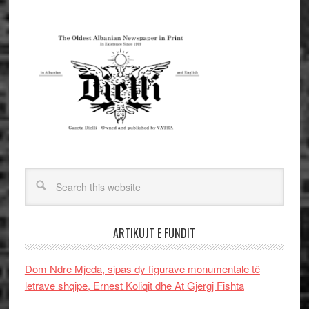
ARTIKUJT E FUNDIT
Dom Ndre Mjeda, sipas dy figurave monumentale të
letrave shqipe, Ernest Koliqit dhe At Gjergj Fishta