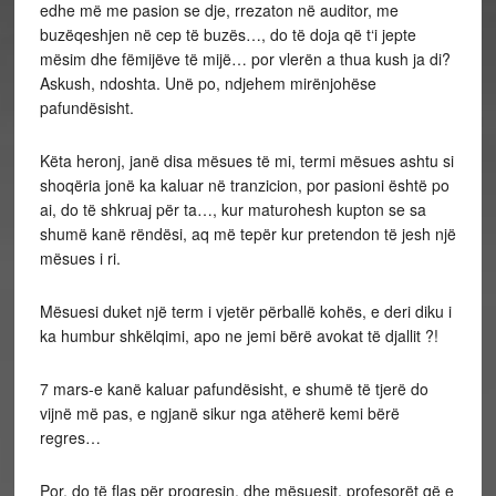
edhe më me pasion se dje, rrezaton në auditor, me
buzëqeshjen në cep të buzës…, do të doja që t‘i jepte
mësim dhe fëmijëve të mijë… por vlerën a thua kush ja di?
Askush, ndoshta. Unë po, ndjehem mirënjohëse
pafundësisht.
Këta heronj, janë disa mësues të mi, termi mësues ashtu si
shoqëria jonë ka kaluar në tranzicion, por pasioni është po
ai, do të shkruaj për ta…, kur maturohesh kupton se sa
shumë kanë rëndësi, aq më tepër kur pretendon të jesh një
mësues i ri.
Mësuesi duket një term i vjetër përballë kohës, e deri diku i
ka humbur shkëlqimi, apo ne jemi bërë avokat të djallit ?!
7 mars-e kanë kaluar pafundësisht, e shumë të tjerë do
vijnë më pas, e ngjanë sikur nga atëherë kemi bërë
regres…
Por, do të flas për progresin, dhe mësuesit, profesorët që e