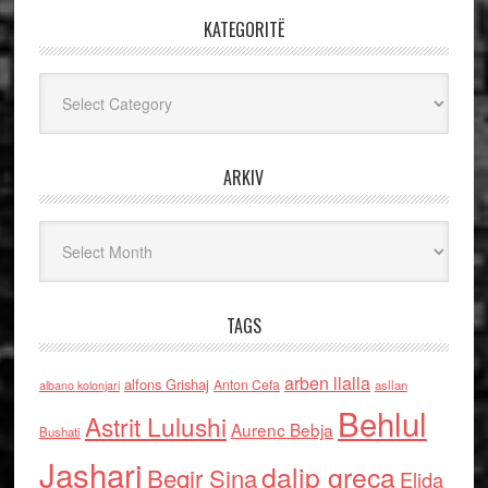
KATEGORITË
Kategoritë
ARKIV
Arkiv
TAGS
arben llalla
alfons Grishaj
Anton Cefa
asllan
albano kolonjari
Behlul
Astrit Lulushi
Aurenc Bebja
Bushati
Jashari
dalip greca
Beqir Sina
Elida