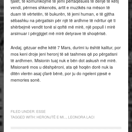
fjalët, të komunikojmë të jemi përfaqësues të denjë të këtij
vendi, përmes shkencës, artit e muzikës na mëson të
duam të vërtetën, të bukurën, të jemi human, e të gjitha
sëbashku na përgatisin për një të ardhme të ndritur që ti
shërbejmë vendit tonë si qoftë më mirë, një popull i mirë
arsimuar i përgjigjet më mirë detyrave të shoqërisë.
Andaj, gëzuar edhe këtë 7 Mars, durimi iu është kalitur, por
mos keni droje jeni heronj të së tashmes që po përgatisni
të ardhmen. Misionin tuaj nuk e bën dot askush më mirë.
Misionarë mos u dëshpëroni, ata që hoqën dorë nuk ia
ditën vlerën asaj çfarë bënë, por ju do ngeleni pjesë e
memories sonë.
FILED UNDER:
ESSE
TAGGED WITH:
HERONJTË E MI...
,
LEONORA LACI