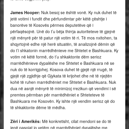
James Hooper:
Nuk besoj se është vonë. Ky nuk duhet të
jetë votimi i fundit dhe përfundimtar për këtë çështje i
banorëve të Kosovës përmes deputetëve që i
përfaqësojnë. Unë do t’u bëja thirrja autoriteteve të gjejnë
një mënyrë për të patur një votim të ri. Të mos nxitohen, ta
shqyrtojnë edhe një herë situatën, të analizojnë dëmin që
do t’i shkatonin marrëdhënieve me Shtetet e Bashkuara. Ky
votim në këtë formë, do t’u shkaktonte dëm serioz
marrëdhënieve dypalëshe me Shtetet e Bashkuara në se
nuk do të korrigjohej. Kosova duhet të gjejë një rrugë, të
gjejë një zgjidhje që Gjykata të krijohet dhe në të njejtën
kohë të ruhen marrëdhëniet me Shtetet e Bashkuara. Nuk
dua në asnjë mënyrë të minimizoj rrezikun që vendimi i së
premtes përmban për marrëdhëniet e Shteteteve të
Bashkuara me Kosovën. Ky ishte një vendim serioz që do
të shkaktonte dëme të mëdha.
Zëri i Amerikës:
Më konkretisht, cilat mendoni se do të
jenë pasojat jo vetëm në marrëdhëniet dypalëshe me