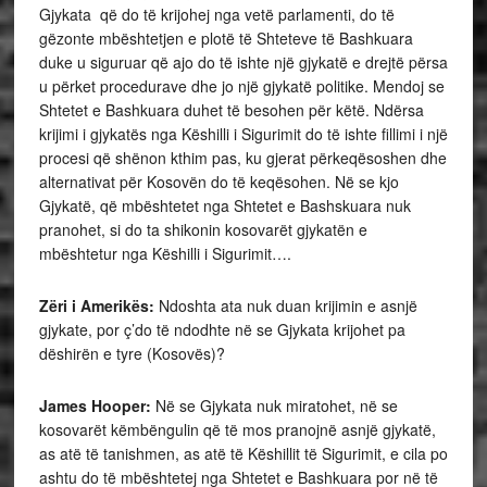
Gjykata që do të krijohej nga vetë parlamenti, do të
gëzonte mbështetjen e plotë të Shteteve të Bashkuara
duke u siguruar që ajo do të ishte një gjykatë e drejtë përsa
u përket procedurave dhe jo një gjykatë politike. Mendoj se
Shtetet e Bashkuara duhet të besohen për këtë. Ndërsa
krijimi i gjykatës nga Këshilli i Sigurimit do të ishte fillimi i një
procesi që shënon kthim pas, ku gjerat përkeqësoshen dhe
alternativat për Kosovën do të keqësohen. Në se kjo
Gjykatë, që mbështetet nga Shtetet e Bashskuara nuk
pranohet, si do ta shikonin kosovarët gjykatën e
mbështetur nga Këshilli i Sigurimit….
Zëri i Amerikës:
Ndoshta ata nuk duan krijimin e asnjë
gjykate, por ç’do të ndodhte në se Gjykata krijohet pa
dëshirën e tyre (Kosovës)?
James Hooper:
Në se Gjykata nuk miratohet, në se
kosovarët këmbëngulin që të mos pranojnë asnjë gjykatë,
as atë të tanishmen, as atë të Këshillit të Sigurimit, e cila po
ashtu do të mbështetej nga Shtetet e Bashkuara por në të