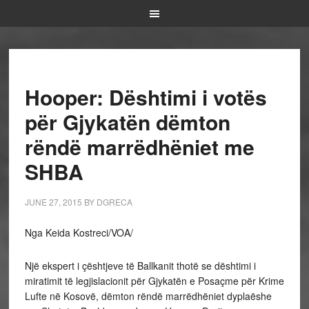
Hooper: Dështimi i votës
për Gjykatën dëmton
rëndë marrëdhëniet me
SHBA
JUNE 27, 2015
BY
DGRECA
Nga Keida Kostreci/VOA/
Një ekspert i çështjeve të Ballkanit thotë se dështimi i
miratimit të legjislacionit për Gjykatën e Posaçme për Krime
Lufte në Kosovë, dëmton rëndë marrëdhëniet dyplaëshe