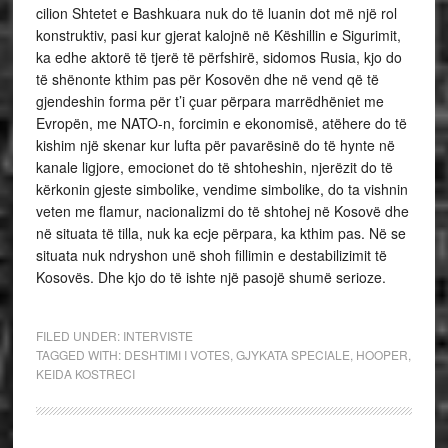
cilion Shtetet e Bashkuara nuk do të luanin dot më një rol
konstruktiv, pasi kur gjerat kalojnë në Këshillin e Sigurimit,
ka edhe aktorë të tjerë të përfshirë, sidomos Rusia, kjo do
të shënonte kthim pas për Kosovën dhe në vend që të
gjendeshin forma për t’i çuar përpara marrëdhëniet me
Evropën, me NATO-n, forcimin e ekonomisë, atëhere do të
kishim një skenar kur lufta për pavarësinë do të hynte në
kanale ligjore, emocionet do të shtoheshin, njerëzit do të
kërkonin gjeste simbolike, vendime simbolike, do ta vishnin
veten me flamur, nacionalizmi do të shtohej në Kosovë dhe
në situata të tilla, nuk ka ecje përpara, ka kthim pas. Në se
situata nuk ndryshon unë shoh fillimin e destabilizimit të
Kosovës. Dhe kjo do të ishte një pasojë shumë serioze.
FILED UNDER:
INTERVISTE
TAGGED WITH:
DESHTIMI I VOTES
,
GJYKATA SPECIALE
,
HOOPER
,
KEIDA KOSTRECI