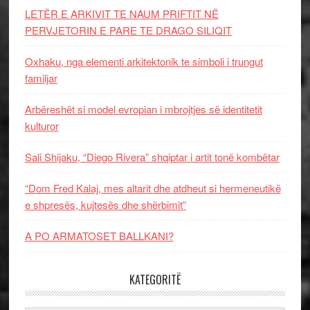
LETËR E ARKIVIT TE NAUM PRIFTIT NË
PERVJETORIN E PARE TE DRAGO SILIQIT
Oxhaku, nga elementi arkitektonik te simboli i trungut
familjar
Arbëreshët si model evropian i mbrojtjes së identitetit
kulturor
Sali Shijaku, “Diego Rivera” shqiptar i artit tonë kombëtar
“Dom Fred Kalaj, mes altarit dhe atdheut si hermeneutikë
e shpresës, kujtesës dhe shërbimit”
A PO ARMATOSET BALLKANI?
KATEGORITË