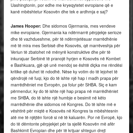
Uashingtonin, por edhe me kryeqytetet evropiane që e
kanë mbështetur Kosovën dhe tek e ardhmja e saj?
James Hooper:
Dhe sidomos Gjermania, mes vendeve
mike evropiane. Gjermania ka ndërmarrë përpjekje serioze
dhe të vazhdueshme, për të ndërmjetësuar marrëdhënie
më të mira mes Serbisë dhe Kosovës, që marrëveshja për
Veriun të zbatohet në mënyrë konstruktive dhe për të
inkurajuar Serbinë të pranojë hyrjen e Kosovës në Kombet
e Bashkuara, gjë që unë mendoj se është diçka me rëndësi
kritike që duhet të ndodhë. Nëse ky votim do të lejohet të
qëndrojë në fuqi, kjo do të ishte një hap i madh prapa për
marrëdhëniet me Evropën, pa folur për SHBA. Siç e kam
përmendur, ky do të ishte një hap prapa në marrëdhëniet
me SHBA, do të ishte një humbje e besimit në këto
marrëdhënie dhe sidomos në Kongres. Do të ishte më e
vështirë për miqtë e Kosovës në Kongres ta mbështesnin
atë me të njëjtën forcë si në të kaluarën. Por në Evropë, kjo
do të dëmtonte përpjekjet për ta sjellë Kosovën më afër
Bashkimit Evropian dhe për të krijuar shtegun drejt