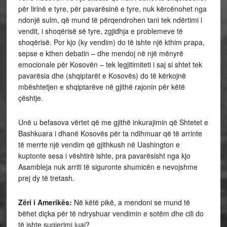
për lirinë e tyre, për pavarësinë e tyre, nuk kërcënohet nga
ndonjë sulm, që mund të përqendrohen tani tek ndërtimi i
vendit, i shoqërisë së tyre, zgjidhja e problemeve të
shoqërisë. Por kjo (ky vendim) do të ishte një kthim prapa,
sepse e kthen debatin – dhe mendoj në një mënyrë
emocionale për Kosovën – tek legjitimiteti i saj si shtet tek
pavarësia dhe (shqiptarët e Kosovës) do të kërkojnë
mbështetjen e shqiptarëve në gjithë rajonin për këtë
çështje.
Unë u befasova vërtet që me gjithë inkurajimin që Shtetet e
Bashkuara i dhanë Kosovës për ta ndihmuar që të arrinte
të merrte një vendim që gjithkush në Uashington e
kuptonte sesa i vështirë ishte, pra pavarësisht nga kjo
Asambleja nuk arriti të siguronte shumicën e nevojshme
prej dy të tretash.
Zëri i Amerikës:
Në këtë pikë, a mendoni se mund të
bëhet diçka për të ndryshuar vendimin e sotëm dhe cili do
të ishte sugjerimi juaj?