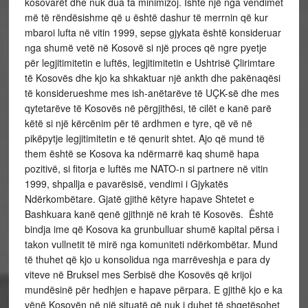
kosovarët dhe nuk dua ta minimizoj. Ishte një nga vendimet
më të rëndësishme që u është dashur të merrnin që kur
mbaroi lufta në vitin 1999, sepse gjykata është konsideruar
nga shumë vetë në Kosovë si një proces që ngre pyetje
për legjitimitetin e luftës, legjitimitetin e Ushtrisë Çlirimtare
të Kosovës dhe kjo ka shkaktuar një ankth dhe pakënaqësi
të konsiderueshme mes ish-anëtarëve të UÇK-së dhe mes
qytetarëve të Kosovës në përgjithësi, të cilët e kanë parë
këtë si një kërcënim për të ardhmen e tyre, që vë në
pikëpytje legjitimitetin e të qenurit shtet. Ajo që mund të
them është se Kosova ka ndërmarrë kaq shumë hapa
pozitivë, si fitorja e luftës me NATO-n si partnere në vitin
1999, shpallja e pavarësisë, vendimi i Gjykatës
Ndërkombëtare. Gjatë gjithë këtyre hapave Shtetet e
Bashkuara kanë qenë gjithnjë në krah të Kosovës. Është
bindja ime që Kosova ka grunbulluar shumë kapital përsa i
takon vullnetit të mirë nga komuniteti ndërkombëtar. Mund
të thuhet që kjo u konsolidua nga marrëveshja e para dy
viteve në Bruksel mes Serbisë dhe Kosovës që krijoi
mundësinë për hedhjen e hapave përpara. E gjithë kjo e ka
vënë Kosovën në një situatë që nuk i duhet të shqetësohet