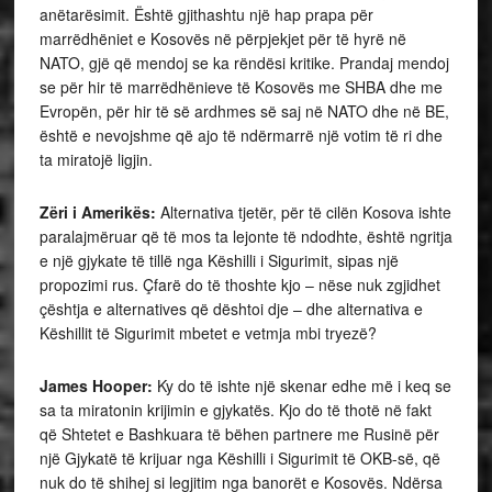
anëtarësimit. Është gjithashtu një hap prapa për
marrëdhëniet e Kosovës në përpjekjet për të hyrë në
NATO, gjë që mendoj se ka rëndësi kritike. Prandaj mendoj
se për hir të marrëdhënieve të Kosovës me SHBA dhe me
Evropën, për hir të së ardhmes së saj në NATO dhe në BE,
është e nevojshme që ajo të ndërmarrë një votim të ri dhe
ta miratojë ligjin.
Zëri i Amerikës:
Alternativa tjetër, për të cilën Kosova ishte
paralajmëruar që të mos ta lejonte të ndodhte, është ngritja
e një gjykate të tillë nga Këshilli i Sigurimit, sipas një
propozimi rus. Çfarë do të thoshte kjo – nëse nuk zgjidhet
çështja e alternatives që dështoi dje – dhe alternativa e
Këshillit të Sigurimit mbetet e vetmja mbi tryezë?
James Hooper:
Ky do të ishte një skenar edhe më i keq se
sa ta miratonin krijimin e gjykatës. Kjo do të thotë në fakt
që Shtetet e Bashkuara të bëhen partnere me Rusinë për
një Gjykatë të krijuar nga Këshilli i Sigurimit të OKB-së, që
nuk do të shihej si legjitim nga banorët e Kosovës. Ndërsa