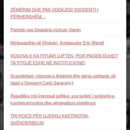
ZËMËRIM DHE PAS VDEKJES! DISIDENTI I
PËRHERSHËM…
Patriotë nga Shqipëria vizituan Vatrën
Mirëseardhje në Shqipëri, Ambasador Eric Wendt
KOSOVA E KA FITUAR LUFTËN, POR PAQEN DUHET
TA FITOJË EDHE NË INSTITUCIONE!
Scanderbeg, mburoja e Arbërisë dhe gjeniu ushtarak në
faqet e Giovanni Carlo Saraceni-t
Republika mbi interesat politike: sovraniteti i qytetarëve,
kushtetutshmëria dhe përgjegjësia shtetërore
TRI POEZI PËR GJERGJ KASTRIOTIN-
SKËNDERBEUN