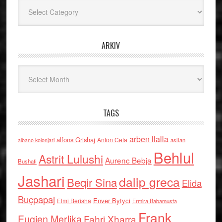
Kategoritë
ARKIV
Arkiv
TAGS
arben llalla
alfons Grishaj
Anton Cefa
asllan
albano kolonjari
Behlul
Astrit Lulushi
Aurenc Bebja
Bushati
Jashari
dalip greca
Beqir Sina
Elida
Buçpapaj
Enver Bytyci
Elmi Berisha
Ermira Babamusta
Frank
Eugjen Merlika
Fahri Xharra