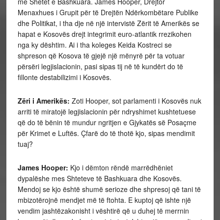
me Shetet e Bashkuara. James Hooper, Drejtor
Menaxhues i Grupit për të Drejtën Ndërkombëtare Publike
dhe Politikat, i tha dje në një intervistë Zërit të Amerikës se
hapat e Kosovës drejt integrimit euro-atlantik rrezikohen
nga ky dështim. Ai i tha koleges Keida Kostreci se
shpreson që Kosova të gjejë një mënyrë për ta votuar
përsëri legjislacionin, pasi sipas tij në të kundërt do të
fillonte destabilizimi i Kosovës.
Zëri i Amerikës:
Zoti Hooper, sot parlamenti i Kosovës nuk
arriti të miratojë legjislacionin për ndryshimet kushtetuese
që do të bënin të mundur ngritjen e Gjykatës së Posaçme
për Krimet e Luftës. Çfarë do të thotë kjo, sipas mendimit
tuaj?
James Hooper:
Kjo i dëmton rëndë marrëdhëniet
dypalëshe mes Shteteve të Bashkuara dhe Kosovës.
Mendoj se kjo është shumë serioze dhe shpresoj që tani të
mbizotërojnë mendjet më të ftohta. E kuptoj që ishte një
vendim jashtëzakonisht i vështirë që u duhej të merrnin