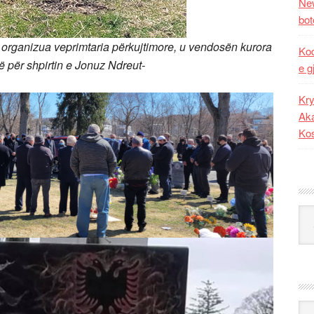
New
bot
 u organizua veprimtaria përkujtimore, u vendos
ën kurora
Kod
ë për shpirtin e Jonuz Ndreut-
e g
Kry
Aka
Ko
Kat
Ark