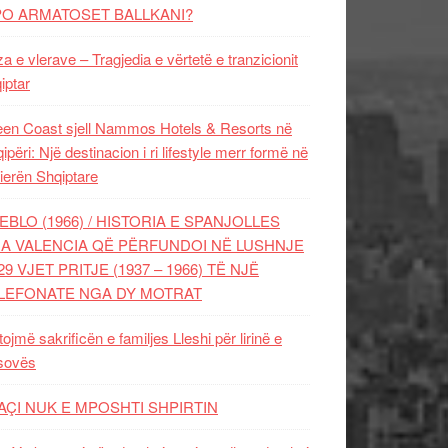
PO ARMATOSET BALLKANI?
za e vlerave – Tragjedia e vërtetë e tranzicionit
iptar
en Coast sjell Nammos Hotels & Resorts në
ipëri: Një destinacion i ri lifestyle merr formë në
ierën Shqiptare
EBLO (1966) / HISTORIA E SPANJOLLES
A VALENCIA QË PËRFUNDOI NË LUSHNJE
29 VJET PRITJE (1937 – 1966) TË NJË
LEFONATE NGA DY MOTRAT
tojmë sakrificën e familjes Lleshi për lirinë e
sovës
AÇI NUK E MPOSHTI SHPIRTIN