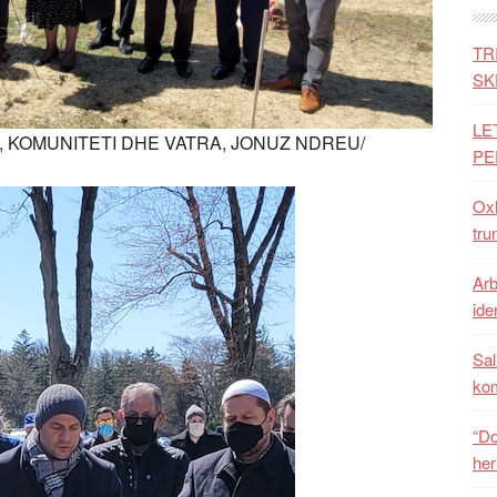
TR
SK
LE
 KOMUNITETI DHE VATRA, JONUZ NDREU/
PE
Oxh
tru
Arb
iden
Sal
ko
“Do
her