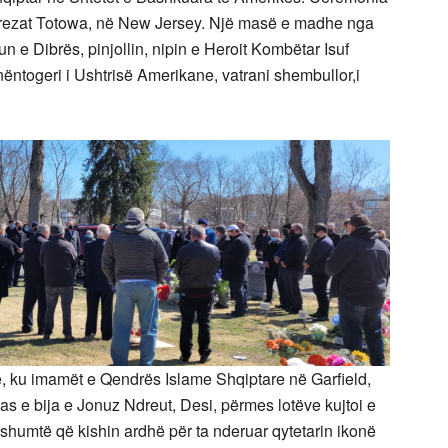
arrezat Totowa, në New Jersey. Një masë e madhe nga
un e Dibrës, pinjollin, nipin e Heroit Kombëtar Isuf
 nëntogeri i Ushtrisë Amerikane, vatrani shembullor,i
 ku imamët e Qendrës Islame Shqiptare në Garfield,
as e bija e Jonuz Ndreut, Desi, përmes lotëve kujtoi e
e shumtë që kishin ardhë për ta nderuar qytetarin ikonë