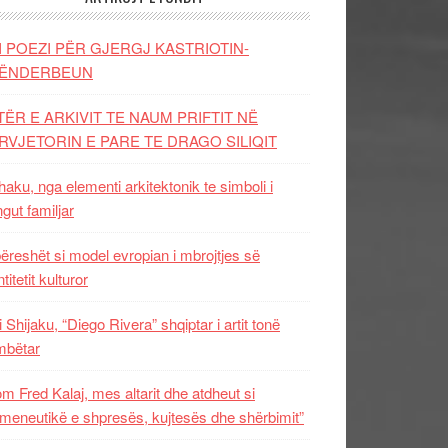
I POEZI PËR GJERGJ KASTRIOTIN-
ËNDERBEUN
TËR E ARKIVIT TE NAUM PRIFTIT NË
RVJETORIN E PARE TE DRAGO SILIQIT
aku, nga elementi arkitektonik te simboli i
ngut familjar
ëreshët si model evropian i mbrojtjes së
titetit kulturor
i Shijaku, “Diego Rivera” shqiptar i artit tonë
mbëtar
m Fred Kalaj, mes altarit dhe atdheut si
meneutikë e shpresës, kujtesës dhe shërbimit”