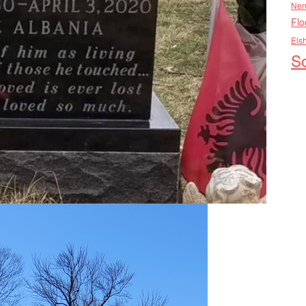
Nen
Flo
Els
So