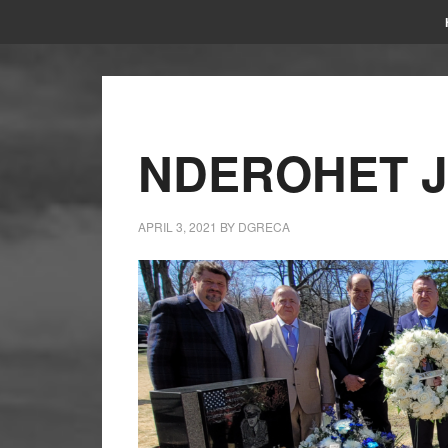
NDEROHET 
APRIL 3, 2021
BY
DGRECA