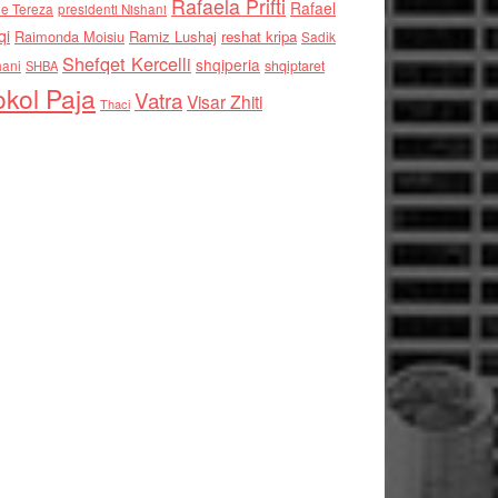
Rafaela Prifti
Rafael
e Tereza
presidenti Nishani
qi
Raimonda Moisiu
Ramiz Lushaj
reshat kripa
Sadik
Shefqet Kercelli
shqiperia
hani
shqiptaret
SHBA
kol Paja
Vatra
Visar Zhiti
Thaci