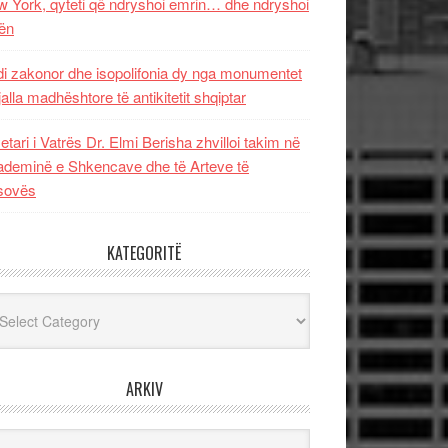
 York, qyteti që ndryshoi emrin… dhe ndryshoi
ën
i zakonor dhe isopolifonia dy nga monumentet
jalla madhështore të antikitetit shqiptar
etari i Vatrës Dr. Elmi Berisha zhvilloi takim në
deminë e Shkencave dhe të Arteve të
sovës
KATEGORITË
egoritë
ARKIV
iv