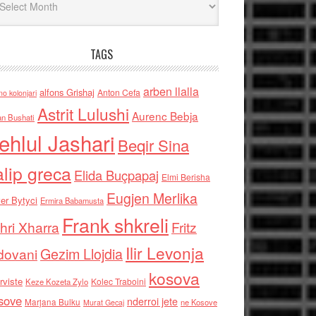
TAGS
arben llalla
alfons Grishaj
Anton Cefa
no kolonjari
Astrit Lulushi
Aurenc Bebja
an Bushati
ehlul Jashari
Beqir Sina
alip greca
Elida Buçpapaj
Elmi Berisha
Eugjen Merlika
er Bytyci
Ermira Babamusta
Frank shkreli
hri Xharra
Fritz
Ilir Levonja
Gezim Llojdia
dovani
kosova
rviste
Kolec Traboini
Keze Kozeta Zylo
sove
nderroi jete
Marjana Bulku
ne Kosove
Murat Gecaj