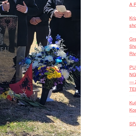
A 
Kri
shq
Gre
Shq
Riv
PU
NG
— 
TE
Kuj
Ko
SP