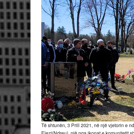
Të shtunën, 3 Prill 2021, në një vjetorin e 
Elezi(Ndreu), një nga ikonat e komunitetit 