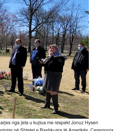
ndarjes nga jeta u kujtua me respekt Jonuz Hysen
shqiptar në Shtetet e Bashkuara të Amerikës. Ceremonia