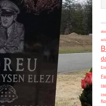
alba
asll
B
d
Env
Fa
ra
Inte
Ko