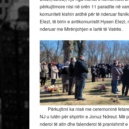
përkujtimore nisi në orën 11 paradite në v
komuniteti kishin ardhë për të nderuar fisnik
Elezi, të birin e antikomunistit Hysen Elezi,
nderuar me Mirënjohjen e lartë të Vatrës .
Përkujtimi ka nisë me ceremoninë fetare,
NJ u lutën për shpirtin e Jonuz Ndreut. Më p
nderoi të atin dhe falenderoi të pranishmit 