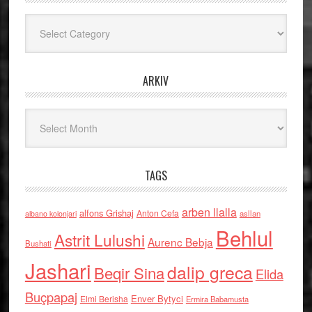
Kategoritë
ARKIV
Arkiv
TAGS
arben llalla
alfons Grishaj
Anton Cefa
asllan
albano kolonjari
Behlul
Astrit Lulushi
Aurenc Bebja
Bushati
Jashari
dalip greca
Beqir Sina
Elida
Buçpapaj
Enver Bytyci
Elmi Berisha
Ermira Babamusta