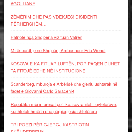
AGOLLIANE
ZËMËRIM DHE PAS VDEKJES! DISIDENTI I
PËRHERSHËM…
Patriotë nga Shqipëria vizituan Vatrën
Mirëseardhje në Shqipëri, Ambasador Eric Wendt
KOSOVA E KA FITUAR LUFTËN, POR PAQEN DUHET
TA FITOJË EDHE NË INSTITUCIONE!
Scanderbeg, mburoja e Arbërisë dhe gjeniu ushtarak në
faqet e Giovanni Carlo Saraceni-t
Republika mbi interesat politike: sovraniteti i qytetarëve,
kushtetutshmëria dhe përgjegjësia shtetërore
TRI POEZI PËR GJERGJ KASTRIOTIN-
SKËNDERBEUN