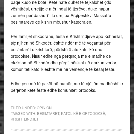
paqe kudo në botë. Këtë natë duhet të tejkalohet çdo
vështirësi, urrejtje e mëri ndaj të tjerëve, duke hapur
zemrën per dashuri”, iu drejtua Arqipeshkvi Massafra
besimtarëve që kishin mbushur katedralen.
Për familjet shkodrane, festa e Krishtlindjeve apo Kshnellat,
siç njihen në Shkodër, është ndër më të veçantat për
besimtarët e krishterë, përfshirë ato katolikë dhe
ortodoksë. Nisur edhe nga përqindja më e madhe që
ekziston në Shkodër dhe përgjithësisht në qarkun verior,
komuniteti katolik është më në vëmendje të kësaj feste.
Edhe pse më të pakët në numër, me të njëjtën madhështi e
përjeton këtë festë edhe komuniteti ortodoks.
FILED UNDER:
OPINION
TAGGED WITH:
BESIMTARET
,
KATOLIKË E ORTODOKSË
,
KRISHTLINDJET