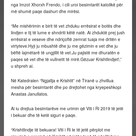
nga Imzot Xhorxh Frendo, i cili uroi besimtarët katolikë për
më shumë paqe dashuri dhe mirësi.
“Me mishërimin e birit të vet zhduku errësirat e botës dhe
lindjen e tij të lume e shndriti këtë natë. Ai zhduktë prej jush
errësirat e veseve dhe ndriçoftë zemrat tuaja me dritën e
virtyteve.Hyji ju mbushtë dhe ju me gëzimin e vet dhe ju
bëftë lajmëtarë të ungjillit të vet.Ju pajistë me dhuratën e
paqes së vet dhe të vullnetit të mirë.Gëzuar Krishtlindjet!,”
u shpreh ai.
Në Katedralen “Ngjallja e Krishtit” në Tiranë u zhvillua
mesha për besimtarët dhe po drejtohet nga kryepeshkopi
Anastas Janullatos.
Ai iu drejtua besimtarëve me urimin që Viti i Ri 2019 të jetë
i bekuar dhe të ketë siguri e paqe.
“Krishtlindje të bekuara! Viti i Ri le të jetë përplot me