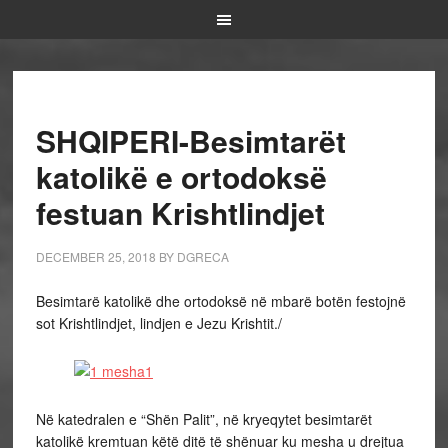
SHQIPERI-Besimtarët
katolikë e ortodoksë
festuan Krishtlindjet
DECEMBER 25, 2018
BY
DGRECA
Besimtarë katolikë dhe ortodoksë në mbarë botën festojnë
sot Krishtlindjet, lindjen e Jezu Krishtit./
Në katedralen e “Shën Palit”, në kryeqytet besimtarët
katolikë kremtuan këtë ditë të shënuar ku mesha u drejtua