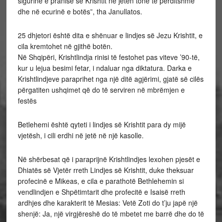
sigurinë e pranisë së Krishtit në jetën tonë të përditshme
dhe në ecurinë e botës”, tha Janullatos.
25 dhjetori është dita e shënuar e lindjes së Jezu Krishtit, e
cila kremtohet në gjithë botën.
Në Shqipëri, Krishtlindja rinisi të festohet pas viteve ’90-të,
kur u lejua besimi fetar, i ndaluar nga diktatura. Darka e
Krishtlindjeve paraprihet nga një ditë agjërimi, gjatë së cilës
përgatiten ushqimet që do të serviren në mbrëmjen e
festës
Betlehemi është qyteti i lindjes së Krishtit para dy mijë
vjetësh, i cili erdhi në jetë në një kasolle.
Në shërbesat që i paraprijnë Krishtlindjes lexohen pjesët e
Dhiatës së Vjetër rreth Lindjes së Krishtit, duke theksuar
profecinë e Mikeas, e cila e parathotë Bethlehemin si
vendlindjen e Shpëtimtarit dhe profecitë e Isaisë rreth
ardhjes dhe karakterit të Mesias: Vetë Zoti do t’ju japë një
shenjë: Ja, një virgjëreshë do të mbetet me barrë dhe do të