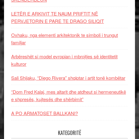
LETËR E ARKIVIT TE NAUM PRIFTIT NË
PERVJETORIN E PARE TE DRAGO SILIQIT
Oxhaku, nga elementi arkitektonik te simboli i trungut
familjar
Arbëreshët si model evropian i mbrojtjes së identitetit
kulturor
Sali Shijaku, “Diego Rivera” shqiptar i artit tonë kombëtar
“Dom Fred Kalaj, mes altarit dhe atdheut si hermeneutikë
e shpresës, kujtesës dhe shërbimit”
A PO ARMATOSET BALLKANI?
KATEGORITË