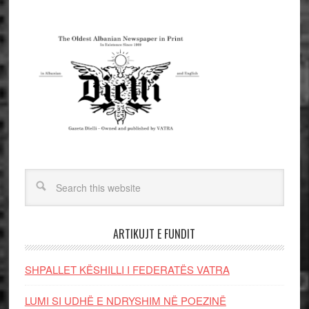
ARTIKUJT E FUNDIT
SHPALLET KËSHILLI I FEDERATËS VATRA
LUMI SI UDHË E NDRYSHIM NË POEZINË