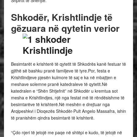
Shpirtit të Shenjtë.
Shkodër, Krishtlindje të
gëzuara në qytetin verior
Besimtarët e krishterë të qytetit të Shkodrës kanë festuar të
gjithë së bashku pranë familjeve të tyre.Por, festa e
Krishtlindjeve pjesën kulmore të saj e ka në mbajtjen e
meshave solemne pranë katedraleve të qytetit.Në
katedralen e “Shën Shtjefnit” në Shkodër u kremtua sot
mesha e Krishtlindjes, një nga festat më të rëndësishme të
besimtarëve të krishterë.Në meshën e drejtuar nga
Arqipeshkvi i Dioqezës Shkodër-Pult Angelo Massafra, ishin
të pranishëm qindra besimtarë të krishterë.
“Çdo njeri të jetojë me paqe në shtëpi e kudo, të jetojë në