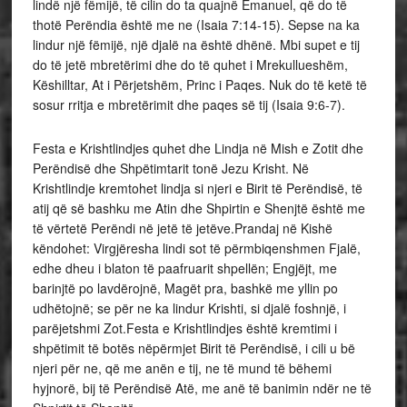
lindë një fëmijë, të cilin do ta quajnë Emanuel, që do të
thotë Perëndia është me ne (Isaia 7:14-15). Sepse na ka
lindur një fëmijë, një djalë na është dhënë. Mbi supet e tij
do të jetë mbretërimi dhe do të quhet i Mrekullueshëm,
Këshilltar, At i Përjetshëm, Princ i Paqes. Nuk do të ketë të
sosur rritja e mbretërimit dhe paqes së tij (Isaia 9:6-7).
Festa e Krishtlindjes quhet dhe Lindja në Mish e Zotit dhe
Perëndisë dhe Shpëtimtarit tonë Jezu Krisht. Në
Krishtlindje kremtohet lindja si njeri e Birit të Perëndisë, të
atij që së bashku me Atin dhe Shpirtin e Shenjtë është me
të vërtetë Perëndi në jetë të jetëve.Prandaj në Kishë
këndohet: Virgjëresha lindi sot të përmbiqenshmen Fjalë,
edhe dheu i blaton të paafruarit shpellën; Engjëjt, me
barinjtë po lavdërojnë, Magët pra, bashkë me yllin po
udhëtojnë; se për ne ka lindur Krishti, si djalë foshnjë, i
parëjetshmi Zot.Festa e Krishtlindjes është kremtimi i
shpëtimit të botës nëpërmjet Birit të Perëndisë, i cili u bë
njeri për ne, që me anën e tij, ne të mund të bëhemi
hyjnorë, bij të Perëndisë Atë, me anë të banimin ndër ne të