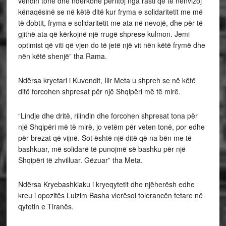
vendin tonë dhe ndërkohë përfitoj nga rasti që të nënvizoj
kënaqësinë se në këtë ditë kur fryma e solidaritetit me më
të dobtit, fryma e solidaritetit me ata në nevojë, dhe për të
gjithë ata që kërkojnë një rrugë shprese kulmon. Jemi
optimist që viti që vjen do të jetë një vit nën këtë frymë dhe
nën këtë shenjë” tha Rama.
Ndërsa kryetari i Kuvendit, Ilir Meta u shpreh se në këtë
ditë forcohen shpresat për një Shqipëri më të mirë.
“Lindje dhe dritë, rilindin dhe forcohen shpresat tona për
një Shqipëri më të mirë, jo vetëm për veten tonë, por edhe
për brezat që vijnë. Sot është një ditë që na bën me të
bashkuar, më solidarë të punojmë së bashku për një
Shqipëri të zhvilluar. Gëzuar” tha Meta.
Ndërsa Kryebashkiaku i kryeqytetit dhe njëherësh edhe
kreu i opozitës Lulzim Basha vlerësoi tolerancën fetare në
qytetin e Tiranës.