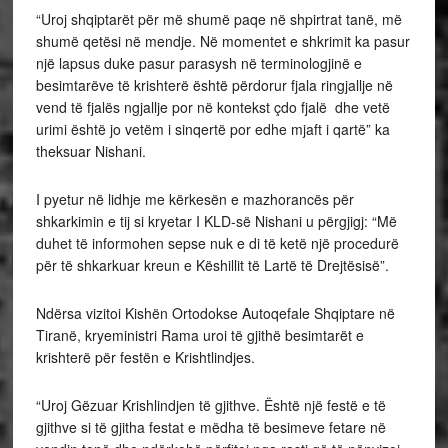
“Uroj shqiptarët për më shumë paqe në shpirtrat tanë, më
shumë qetësi në mendje. Në momentet e shkrimit ka pasur
një lapsus duke pasur parasysh në terminologjinë e
besimtarëve të krishterë është përdorur fjala ringjallje në
vend të fjalës ngjallje por në kontekst çdo fjalë dhe vetë
urimi është jo vetëm i sinqertë por edhe mjaft i qartë” ka
theksuar Nishani.
I pyetur në lidhje me kërkesën e mazhorancës për
shkarkimin e tij si kryetar I KLD-së Nishani u përgjigj: “Më
duhet të informohen sepse nuk e di të ketë një procedurë
për të shkarkuar kreun e Këshillit të Lartë të Drejtësisë”.
Ndërsa vizitoi Kishën Ortodokse Autoqefale Shqiptare në
Tiranë, kryeministri Rama uroi të gjithë besimtarët e
krishterë për festën e Krishtlindjes.
“Uroj Gëzuar Krishlindjen të gjithve. Është një festë e të
gjithve si të gjitha festat e mëdha të besimeve fetare në