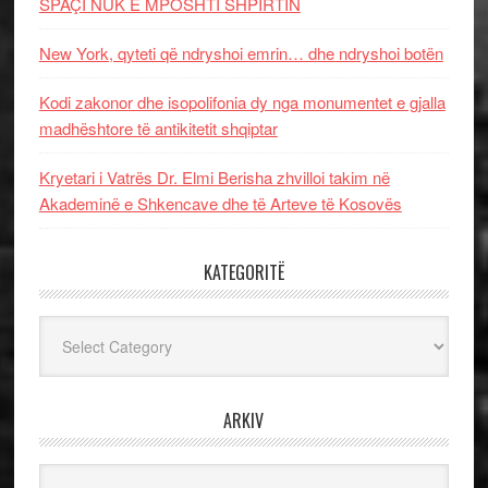
SPAÇI NUK E MPOSHTI SHPIRTIN
New York, qyteti që ndryshoi emrin… dhe ndryshoi botën
Kodi zakonor dhe isopolifonia dy nga monumentet e gjalla
madhështore të antikitetit shqiptar
Kryetari i Vatrës Dr. Elmi Berisha zhvilloi takim në
Akademinë e Shkencave dhe të Arteve të Kosovës
KATEGORITË
Kategoritë
ARKIV
Arkiv