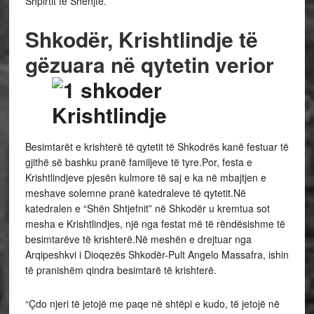
Shpirtit të Shenjtë.
Shkodër, Krishtlindje të
gëzuara në qytetin verior
Besimtarët e krishterë të qytetit të Shkodrës kanë festuar të
gjithë së bashku pranë familjeve të tyre.Por, festa e
Krishtlindjeve pjesën kulmore të saj e ka në mbajtjen e
meshave solemne pranë katedraleve të qytetit.Në
katedralen e “Shën Shtjefnit” në Shkodër u kremtua sot
mesha e Krishtlindjes, një nga festat më të rëndësishme të
besimtarëve të krishterë.Në meshën e drejtuar nga
Arqipeshkvi i Dioqezës Shkodër-Pult Angelo Massafra, ishin
të pranishëm qindra besimtarë të krishterë.
“Çdo njeri të jetojë me paqe në shtëpi e kudo, të jetojë në