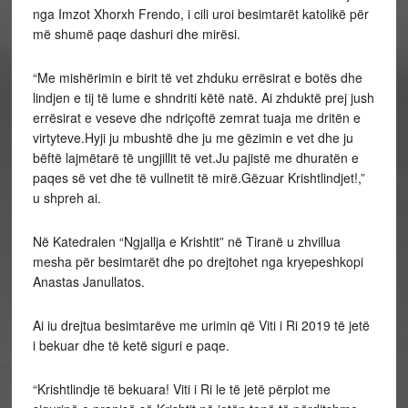
nga Imzot Xhorxh Frendo, i cili uroi besimtarët katolikë për
më shumë paqe dashuri dhe mirësi.
“Me mishërimin e birit të vet zhduku errësirat e botës dhe
lindjen e tij të lume e shndriti këtë natë. Ai zhduktë prej jush
errësirat e veseve dhe ndriçoftë zemrat tuaja me dritën e
virtyteve.Hyji ju mbushtë dhe ju me gëzimin e vet dhe ju
bëftë lajmëtarë të ungjillit të vet.Ju pajistë me dhuratën e
paqes së vet dhe të vullnetit të mirë.Gëzuar Krishtlindjet!,”
u shpreh ai.
Në Katedralen “Ngjallja e Krishtit” në Tiranë u zhvillua
mesha për besimtarët dhe po drejtohet nga kryepeshkopi
Anastas Janullatos.
Ai iu drejtua besimtarëve me urimin që Viti i Ri 2019 të jetë
i bekuar dhe të ketë siguri e paqe.
“Krishtlindje të bekuara! Viti i Ri le të jetë përplot me