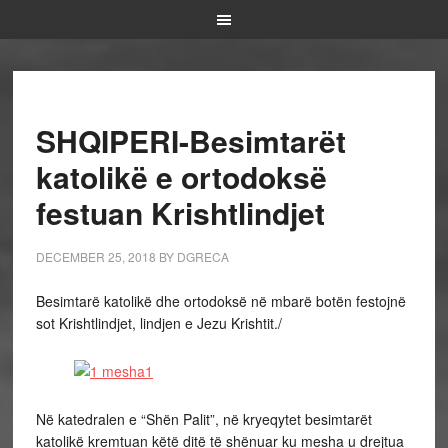
SHQIPERI-Besimtarët
katolikë e ortodoksë
festuan Krishtlindjet
DECEMBER 25, 2018
BY
DGRECA
Besimtarë katolikë dhe ortodoksë në mbarë botën festojnë
sot Krishtlindjet, lindjen e Jezu Krishtit./
Në katedralen e “Shën Palit”, në kryeqytet besimtarët
katolikë kremtuan këtë ditë të shënuar ku mesha u drejtua