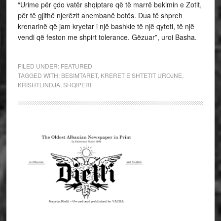
“Urime për çdo vatër shqiptare që të marrë bekimin e Zotit,
për të gjithë njerëzit anembanë botës. Dua të shpreh
krenarinë që jam kryetar i një bashkie të një qyteti, të një
vendi që feston me shpirt tolerance. Gëzuar”, uroi Basha.
FILED UNDER:
FEATURED
TAGGED WITH:
BESIMTARET
,
KRERET E SHTETIT UROJNE
,
KRISHTLINDJA
,
SHQIPERI