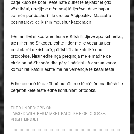
paqe kudo në botë. Këtë natë duhet të tejkalohet çdo
vështirësi, urrejtje e mëri ndaj të tjerëve, duke hapur
zemrën per dashuri”, iu drejtua Arqipeshkvi Massafra
besimtarëve që kishin mbushur katedralen.
Për familjet shkodrane, festa e Krishtlindjeve apo Kshnellat,
siç njihen në Shkodër, është ndër më të veçantat për
besimtarët e krishterë, përfshirë ato katolikë dhe
ortodoksë. Nisur edhe nga përqindja më e madhe që
ekziston në Shkodër dhe përgjithësisht në qarkun verior,
komuniteti katolik është më në vëmendje të kësaj feste.
Edhe pse më të pakët në numër, me të njëjtën madhështi e
përjeton këtë festë edhe komuniteti ortodoks.
FILED UNDER:
OPINION
TAGGED WITH:
BESIMTARET
,
KATOLIKË E ORTODOKSË
,
KRISHTLINDJET