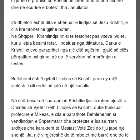
sigurinë e pranisë së Krishtit në jetën tonë të përditshme
dhe në ecurinë e botës”, tha Janullatos.
25 dhjetori është dita e shënuar e lindjes së Jezu Krishtit, e
cila kremtohet në gjithë botën.
Në Shqipëri, Krishtlindja rinisi të festohet pas viteve ’90-të,
kur u lejua besimi fetar, i ndaluar nga diktatura. Darka e
Krishtlindjeve paraprihet nga një ditë agjërimi, gjatë së cilës
përgatiten ushqimet që do të serviren në mbrëmjen e
festës
Betlehemi është qyteti i lindjes së Krishtit para dy mijë
vjetësh, i cili erdhi në jetë në një kasolle.
Në shërbesat që i paraprijnë Krishtlindjes lexohen pjesët e
Dhiatës së Vjetër rreth Lindjes së Krishtit, duke theksuar
profecinë e Mikeas, e cila e parathotë Bethlehemin si
vendlindjen e Shpëtimtarit dhe profecitë e Isaisë rreth
ardhjes dhe karakterit të Mesias: Vetë Zoti do t’ju japë një
shenjë: Ja, një virgjëreshë do të mbetet me barrë dhe do të