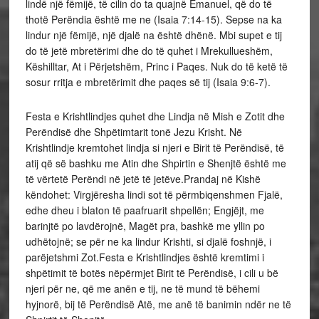
lindë një fëmijë, të cilin do ta quajnë Emanuel, që do të
thotë Perëndia është me ne (Isaia 7:14-15). Sepse na ka
lindur një fëmijë, një djalë na është dhënë. Mbi supet e tij
do të jetë mbretërimi dhe do të quhet i Mrekullueshëm,
Këshilltar, At i Përjetshëm, Princ i Paqes. Nuk do të ketë të
sosur rritja e mbretërimit dhe paqes së tij (Isaia 9:6-7).
Festa e Krishtlindjes quhet dhe Lindja në Mish e Zotit dhe
Perëndisë dhe Shpëtimtarit tonë Jezu Krisht. Në
Krishtlindje kremtohet lindja si njeri e Birit të Perëndisë, të
atij që së bashku me Atin dhe Shpirtin e Shenjtë është me
të vërtetë Perëndi në jetë të jetëve.Prandaj në Kishë
këndohet: Virgjëresha lindi sot të përmbiqenshmen Fjalë,
edhe dheu i blaton të paafruarit shpellën; Engjëjt, me
barinjtë po lavdërojnë, Magët pra, bashkë me yllin po
udhëtojnë; se për ne ka lindur Krishti, si djalë foshnjë, i
parëjetshmi Zot.Festa e Krishtlindjes është kremtimi i
shpëtimit të botës nëpërmjet Birit të Perëndisë, i cili u bë
njeri për ne, që me anën e tij, ne të mund të bëhemi
hyjnorë, bij të Perëndisë Atë, me anë të banimin ndër ne të