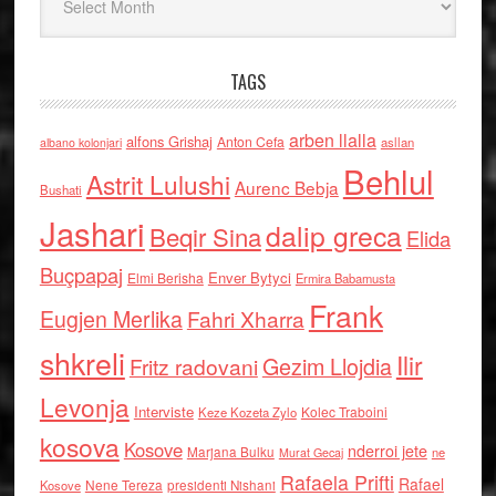
TAGS
arben llalla
alfons Grishaj
Anton Cefa
asllan
albano kolonjari
Behlul
Astrit Lulushi
Aurenc Bebja
Bushati
Jashari
dalip greca
Beqir Sina
Elida
Buçpapaj
Enver Bytyci
Elmi Berisha
Ermira Babamusta
Frank
Eugjen Merlika
Fahri Xharra
shkreli
Ilir
Gezim Llojdia
Fritz radovani
Levonja
Interviste
Kolec Traboini
Keze Kozeta Zylo
kosova
Kosove
nderroi jete
Marjana Bulku
ne
Murat Gecaj
Rafaela Prifti
Rafael
Nene Tereza
Kosove
presidenti Nishani