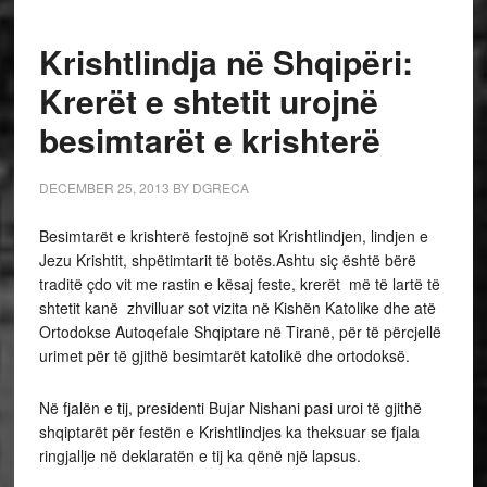
Krishtlindja në Shqipëri:
Krerët e shtetit urojnë
besimtarët e krishterë
DECEMBER 25, 2013
BY
DGRECA
Besimtarët e krishterë festojnë sot Krishtlindjen, lindjen e
Jezu Krishtit, shpëtimtarit të botës.Ashtu siç është bërë
traditë çdo vit me rastin e kësaj feste, krerët më të lartë të
shtetit kanë zhvilluar sot vizita në Kishën Katolike dhe atë
Ortodokse Autoqefale Shqiptare në Tiranë, për të përcjellë
urimet për të gjithë besimtarët katolikë dhe ortodoksë.
Në fjalën e tij, presidenti Bujar Nishani pasi uroi të gjithë
shqiptarët për festën e Krishtlindjes ka theksuar se fjala
ringjallje në deklaratën e tij ka qënë një lapsus.