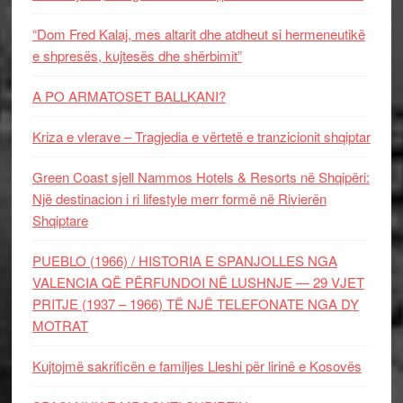
“Dom Fred Kalaj, mes altarit dhe atdheut si hermeneutikë
e shpresës, kujtesës dhe shërbimit”
A PO ARMATOSET BALLKANI?
Kriza e vlerave – Tragjedia e vërtetë e tranzicionit shqiptar
Green Coast sjell Nammos Hotels & Resorts në Shqipëri:
Një destinacion i ri lifestyle merr formë në Rivierën
Shqiptare
PUEBLO (1966) / HISTORIA E SPANJOLLES NGA
VALENCIA QË PËRFUNDOI NË LUSHNJE — 29 VJET
PRITJE (1937 – 1966) TË NJË TELEFONATE NGA DY
MOTRAT
Kujtojmë sakrificën e familjes Lleshi për lirinë e Kosovës