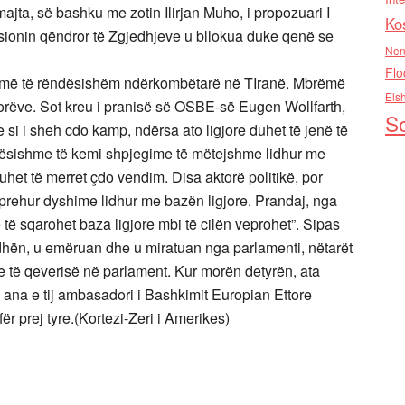
jta, së bashku me zotin Ilirjan Muho, i propozuari I
Ko
ionin qëndror të Zgjedhjeve u bllokua duke qenë se
Nen
Flo
sit më të rëndësishëm ndërkombëtarë në TIranë. Mbrëmë
Els
orëve. Sot kreu i pranisë së OSBE-së Eugen Wollfarth,
So
 si i sheh cdo kamp, ndërsa ato ligjore duhet të jenë të
ëndësishme të kemi shpjegime të mëtejshme lidhur me
uhet të merret çdo vendim. Disa aktorë politikë, por
hprehur dyshime lidhur me bazën ligjore. Prandaj, nga
 të sqarohet baza ligjore mbi të cilën veprohet”. Sipas
dhën, u emëruan dhe u miratuan nga parlamenti, nëtarët
e të qeverisë në parlament. Kur morën detyrën, ata
a ana e tij ambasadori i Bashkimit Europian Ettore
r prej tyre.(Kortezi-Zeri i Amerikes)