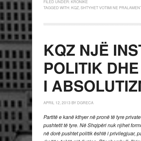
FILED UNDER:
KRONIKE
TAGGED WITH:
KQZ
,
SHTYHET VOTIMI NE PRALAMEN
KQZ NJË IN
POLITIK DHE
I ABSOLUTIZ
APRIL 12, 2013
BY
DGRECA
Partitë e kanë kthyer në pronë të tyre privat
pushtetit të tyre. Në Shqipëri nuk njihet form
në dorë pushtet politik është i privilegjuar, p