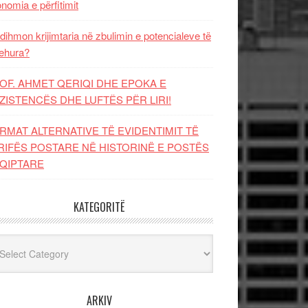
nomia e përfitimit
dihmon krijimtaria në zbulimin e potencialeve të
ehura?
OF. AHMET QERIQI DHE EPOKA E
ZISTENCЁS DHE LUFTЁS PЁR LIRI!
RMAT ALTERNATIVE TË EVIDENTIMIT TË
RIFËS POSTARE NË HISTORINË E POSTËS
QIPTARE
KATEGORITË
egoritë
ARKIV