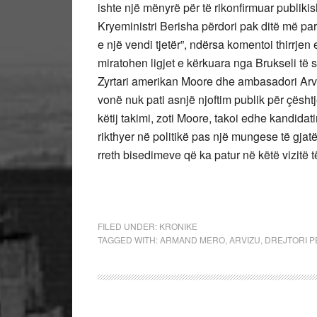
ishte një mënyrë për të rikonfirmuar publikis
Kryeministri Berisha përdori pak ditë më par
e një vendi tjetër”, ndërsa komentoi thirrjen
miratohen ligjet e kërkuara nga Brukseli të
Zyrtari amerikan Moore dhe ambasadori Arvi
vonë nuk pati asnjë njoftim publik për çësht
këtij takimi, zoti Moore, takoi edhe kandida
rikthyer në politikë pas një mungese të gjat
rreth bisedimeve që ka patur në këtë vizitë t
FILED UNDER:
KRONIKE
TAGGED WITH:
ARMAND MERO
,
ARVIZU
,
DREJTORI 