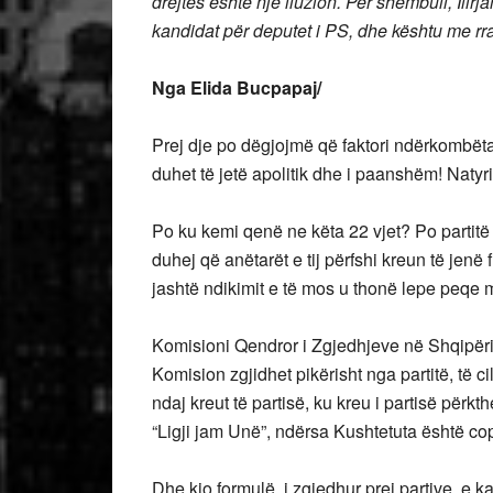
drejtës është një iluzion. Për shembull, Ilirja
kandidat për deputet i PS, dhe kështu me rra
Nga Elida Bucpapaj/
Prej dje po dëgjojmë që faktori ndërkombët
duhet të jetë apolitik dhe i paanshëm! Natyri
Po ku kemi qenë ne këta 22 vjet? Po partitë
duhej që anëtarët e tij përfshi kreun të jenë
jashtë ndikimit e të mos u thonë lepe peqe m
Komisioni Qendror i Zgjedhjeve në Shqipëri 
Komision zgjidhet pikërisht nga partitë, të cil
ndaj kreut të partisë, ku kreu i partisë përk
“Ligji jam Unë”, ndërsa Kushtetuta është cop
Dhe kjo formulë, i zgjedhur prej partive, e