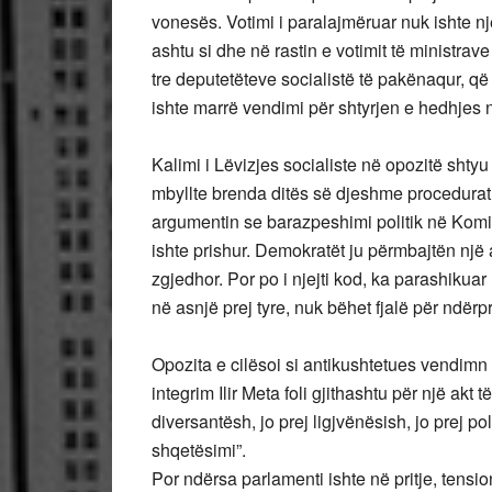
vonesës. Votimi i paralajmëruar nuk ishte nj
ashtu si dhe në rastin e votimit të ministrave
tre deputetëteve socialistë të pakënaqur, që 
ishte marrë vendimi për shtyrjen e hedhjes 
Kalimi i Lëvizjes socialiste në opozitë shty
mbyllte brenda ditës së djeshme procedurat
argumentin se barazpeshimi politik në Komi
ishte prishur. Demokratët ju përmbajtën një a
zgjedhor. Por po i njejti kod, ka parashikuar
në asnjë prej tyre, nuk bëhet fjalë për ndërp
Opozita e cilësoi si antikushtetues vendimn e
integrim Ilir Meta foli gjithashtu për një akt 
diversantësh, jo prej ligjvënësish, jo prej p
shqetësimi”.
Por ndërsa parlamenti ishte në pritje, tensi