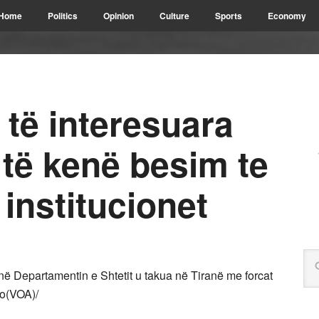
Home
Politics
Opinion
Culture
Sports
Economy
të interesuara
 të kenë besim te
 institucionet
ë Departamentin e Shtetit u takua në Tiranë me forcat
ro(VOA)/