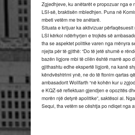
Zgjedhjeve, ku anëtarët e propozuar nga e ma
LSI-së, braktisën mbledhjen. Puna në Komis
mbeti vetëm me tre anëtarë.
Situata e krijuar ka aktivizuar përfaqësue
LSI kërkoi ndërhyrjen e trojkës së ambasad
tha se aspektet politike varen nga mënyra se
njejta për të gjithë: “Do të jetë shumë e r
bazën ligjore mbi të cilën është marrë apo d
gjithashtu edhe ekspertë ligjorë, na kanë s
këndvështrimi ynë, ne do të ftonim qartas që
ambasadorit Wollfarth “në kohën kur u zgjo
e KQZ-së reflektuan gjendjen e opozitës dh
morën një detyrë apolitike”, saktësoi ai. Ng
Sequi, tha vetëm se cështja po ndiqet nga afë