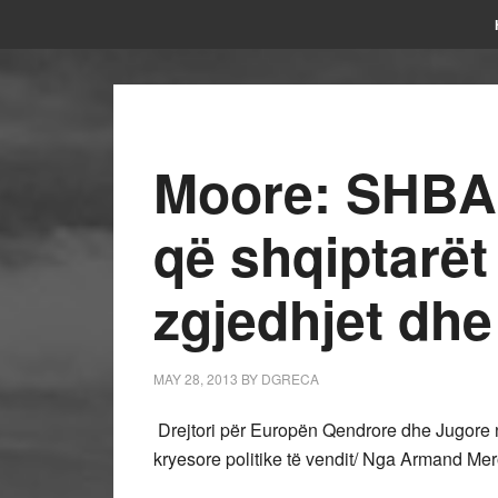
Moore: SHBA 
që shqiptarët
zgjedhjet dhe
MAY 28, 2013
BY
DGRECA
Drejtori për Europën Qendrore dhe Jugore n
kryesore politike të vendit/ Nga Armand Me