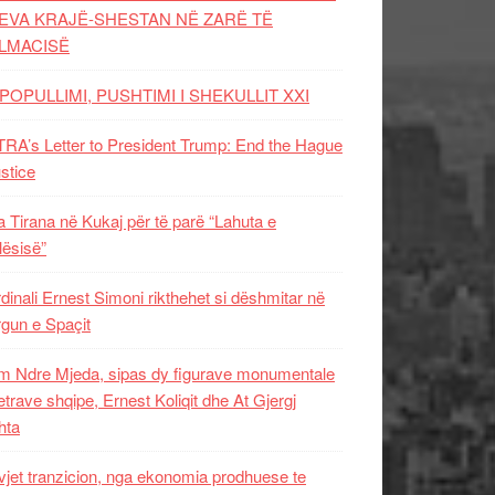
EVA KRAJË-SHESTAN NË ZARË TË
LMACISË
POPULLIMI, PUSHTIMI I SHEKULLIT XXI
RA’s Letter to President Trump: End the Hague
ustice
 Tirana në Kukaj për të parë “Lahuta e
ësisë”
dinali Ernest Simoni rikthehet si dëshmitar në
gun e Spaçit
 Ndre Mjeda, sipas dy figurave monumentale
letrave shqipe, Ernest Koliqit dhe At Gjergj
hta
vjet tranzicion, nga ekonomia prodhuese te