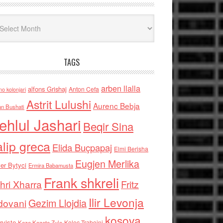
iv
TAGS
arben llalla
alfons Grishaj
Anton Cefa
no kolonjari
Astrit Lulushi
Aurenc Bebja
an Bushati
ehlul Jashari
Beqir Sina
alip greca
Elida Buçpapaj
Elmi Berisha
Eugjen Merlika
er Bytyci
Ermira Babamusta
Frank shkreli
hri Xharra
Fritz
Ilir Levonja
Gezim Llojdia
dovani
kosova
rviste
Kolec Traboini
Keze Kozeta Zylo