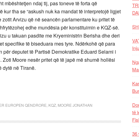
ht mbështetjen ndaj tij, pas toneve të forta që
TR
ë kur tha se “askush nuk ka mandat të interpretojë ligjet
DA
 e zotit Arvizu që në seancën parlamentare ku pritet të
SH
 shfrytëzohej edhe mundësia për konstituimin e KQZ-së.
zu u takuan pasdite me Kryeministrin Berisha dhe deri
VAT
jet specifike të biseduara mes tyre. Ndërkohë që para
Inj
tin për deputet të Partisë Demokratike Eduard Selami i
ë. Zoti Moore nesër pritet që të japë më shumë hollësi
Nga
ë dytë në Tiranë.
Mal
Kar
Bur
Dom
PER EUROPEN QENDRORE
,
KQZ
,
MOORE JONATHAN
të 
Fis
36 