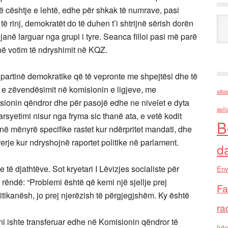
ë cështje e lehtë, edhe për shkak të numrave, pasi
Ark
 të rinj, demokratët do të duhen t’i shtrijnë sërish dorën
janë larguar nga grupi i tyre. Seanca filloi pasi më parë
në votim të ndryshimit në KQZ.
u partinë demokratike që të vepronte me shpejtësi dhe të
 e zëvendësimit në komisionin e ligjeve, me
alba
sionin qëndror dhe për pasojë edhe ne nivelet e dyta
asll
rsyetimi nisur nga fryma sic thanë ata, e vetë kodit
B
 në mënyrë specifike rastet kur ndërpritet mandati, dhe
rerje kur ndryshojnë raportet politike në parlament.
d
 të djathtëve. Sot kryetari I Lëvizjes socialiste për
Env
të rëndë: “Problemi është që kemi një sjellje prej
Fa
olitikanësh, jo prej njerëzish të përgjegjshëm. Ky është
ra
oni ishte transferuar edhe në Komisionin qëndror të
Inte