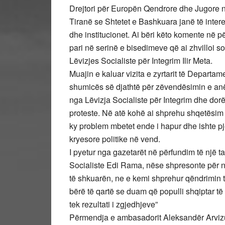
Drejtori për Europën Qendrore dhe Jugore n
Tiranë se Shtetet e Bashkuara janë të intere
dhe institucionet. Ai bëri këto komente në pë
pari në serinë e bisedimeve që ai zhvilloi s
Lëvizjes Socialiste për Integrim Ilir Meta.
Muajin e kaluar vizita e zyrtarit të Departa
shumicës së djathtë për zëvendësimin e anë
nga Lëvizja Socialiste për Integrim dhe dorë
proteste. Në atë kohë ai shprehu shqetësim
ky problem mbetet ende i hapur dhe ishte p
kryesore politike në vend.
I pyetur nga gazetarët në përfundim të një ta
Socialiste Edi Rama, nëse shpresonte për n
të shkuarën, ne e kemi shprehur qëndrimin 
bërë të qartë se duam që populli shqiptar të
tek rezultati i zgjedhjeve”
Përmendja e ambasadorit Aleksandër Arvizu 