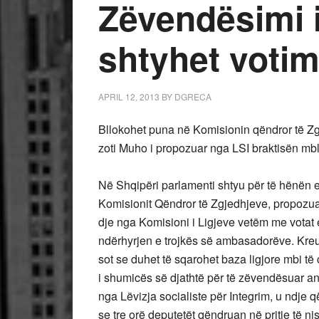
Zëvendësimi i
shtyhet votim
APRIL 12, 2013
BY
DGRECA
Bllokohet puna në Komisionin qëndror të Zg
zoti Muho i propozuar nga LSI braktisën mb
Në Shqipëri parlamenti shtyu për të hënën 
Komisionit Qëndror të Zgjedhjeve, propozuar
dje nga Komisioni i Ligjeve vetëm me votat e 
ndërhyrjen e trojkës së ambasadorëve. Kreu
sot se duhet të sqarohet baza ligjore mbi të
i shumicës së djathtë për të zëvendësuar an
nga Lëvizja socialiste për Integrim, u ndje
se tre orë deputetët qëndruan në pritje të 