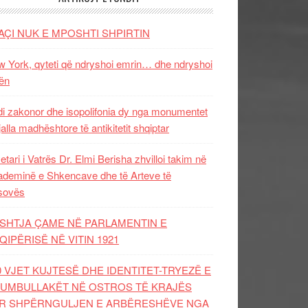
AÇI NUK E MPOSHTI SHPIRTIN
 York, qyteti që ndryshoi emrin… dhe ndryshoi
ën
i zakonor dhe isopolifonia dy nga monumentet
jalla madhështore të antikitetit shqiptar
etari i Vatrës Dr. Elmi Berisha zhvilloi takim në
deminë e Shkencave dhe të Arteve të
sovës
SHTJA ÇAME NË PARLAMENTIN E
QIPËRISË NË VITIN 1921
0 VJET KUJTESË DHE IDENTITET-TRYEZË E
UMBULLAKËT NË OSTROS TË KRAJËS
R SHPËRNGULJEN E ARBËRESHËVE NGA