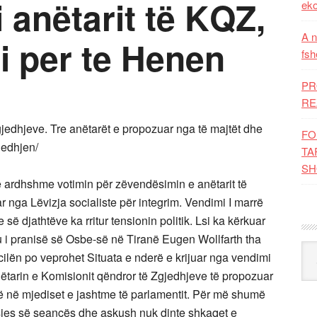
 anëtarit të KQZ,
eko
A n
i per te Henen
fsh
PR
RE
jedhjeve. Tre anëtarët e propozuar nga të majtët dhe
FO
ledhjen/
TA
SH
e ardhshme votimin për zëvendësimin e anëtarit të
 nga Lëvizja socialiste për integrim. Vendimi I marrë
së djathtëve ka rritur tensionin politik. Lsi ka kërkuar
 i pranisë së Osbe-së në Tiranë Eugen Wollfarth tha
Kat
 cilën po veprohet Situata e nderë e krijuar nga vendimi
ëtarin e Komisionit qëndror të Zgjedhjeve të propozuar
 që në mjediset e jashtme të parlamentit. Për më shumë
nisjes së seancës dhe askush nuk dinte shkaqet e