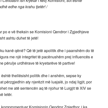
n Celibashi ish kryetar i këtij Komisioni, sot është
dhë edhe nga krahu tjetër! /
ar po e vë theksin se Komisioni Qendror i Zgjedhjeve
sht ashtu duhet të jetë!
 ku kanë qënë? Që të jetë apolitik dhe i paanshëm do të
 figura me një integritet të pacënushëm prej influencës e
e përulje urdhërave të kryetarëve të partive!
është thellësisht politik dhe i anshëm, sepse ky
at përzgjedhin aty njerëzit më luajalë, jo ndaj ligjit, por
thehet me atë sentencën aq të njohur të Luigjit të XIV se
ë letër.
 ka kompromentuar Komisionin Qendror Zgjedhor, i ka