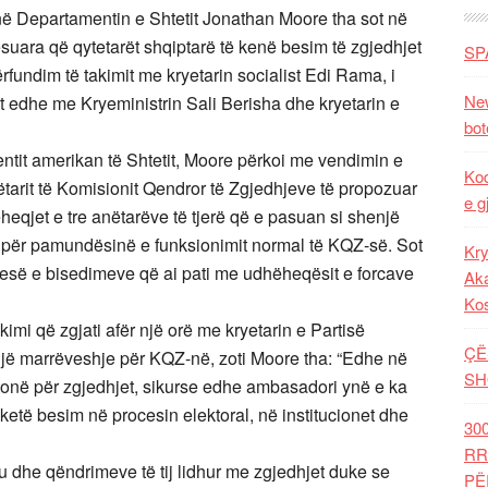
ë Departamentin e Shtetit Jonathan Moore tha sot në
suara që qytetarët shqiptarë të kenë besim të zgjedhjet
SP
rfundim të takimit me kryetarin socialist Edi Rama, i
New
ot edhe me Kryeministrin Sali Berisha dhe kryetarin e
bot
mentit amerikan të Shtetit, Moore përkoi me vendimin e
Kod
tarit të Komisionit Qendror të Zgjedhjeve të propozuar
e g
heqjet e tre anëtarëve të tjerë që e pasuan si shenjë
 për pamundësinë e funksionimit normal të KQZ-së. Sot
Kry
jesë e bisedimeve që ai pati me udhëheqësit e forcave
Aka
Ko
kimi që zgjati afër një orë me kryetarin e Partisë
ÇË
jë marrëveshje për KQZ-në, zoti Moore tha: “Edhe në
SH
tonë për zgjedhjet, sikurse edhe ambasadori ynë e ka
 ketë besim në procesin elektoral, në institucionet dhe
30
RR
dhe qëndrimeve të tij lidhur me zgjedhjet duke se
PË