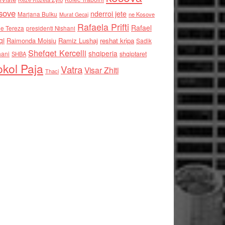
sove
nderroi jete
Marjana Bulku
ne Kosove
Murat Gecaj
Rafaela Prifti
Rafael
e Tereza
presidenti Nishani
qi
Raimonda Moisiu
Ramiz Lushaj
reshat kripa
Sadik
Shefqet Kercelli
shqiperia
hani
shqiptaret
SHBA
kol Paja
Vatra
Visar Zhiti
Thaci