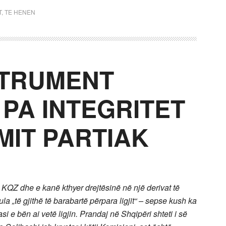
T
,
TE HENEN
STRUMENT
 PA INTEGRITET
MIT PARTIAK
e KQZ dhe e kanë kthyer drejtësinë në një derivat të
ula „të gjithë të barabartë përpara ligjit“ – sepse kush ka
asi e bën ai vetë ligjin. Prandaj në Shqipëri shteti i së