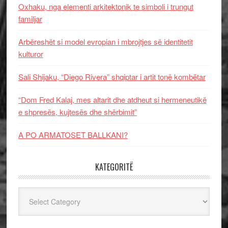
Oxhaku, nga elementi arkitektonik te simboli i trungut
familjar
Arbëreshët si model evropian i mbrojtjes së identitetit
kulturor
Sali Shijaku, “Diego Rivera” shqiptar i artit tonë kombëtar
“Dom Fred Kalaj, mes altarit dhe atdheut si hermeneutikë
e shpresës, kujtesës dhe shërbimit”
A PO ARMATOSET BALLKANI?
KATEGORITË
Kategoritë