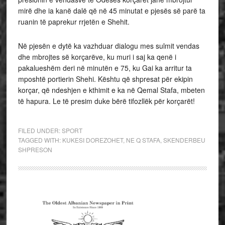
mirë dhe ia kanë dalë që në 45 minutat e pjesës së parë ta
ruanin të paprekur rrjetën e Shehit.
Në pjesën e dytë ka vazhduar dialogu mes sulmit vendas
dhe mbrojtes së korçarëve, ku muri i saj ka qenë i
pakalueshëm deri në minutën e 75, ku Gai ka arritur ta
mposhtë portierin Shehi. Kështu që shpresat për ekipin
korçar, që ndeshjen e kthimit e ka në Qemal Stafa, mbeten
të hapura. Le të presim duke bërë tifozllëk për korçarët!
FILED UNDER:
SPORT
TAGGED WITH:
KUKESI DOREZOHET
,
NE Q STAFA
,
SKENDERBEU
SHPRESON