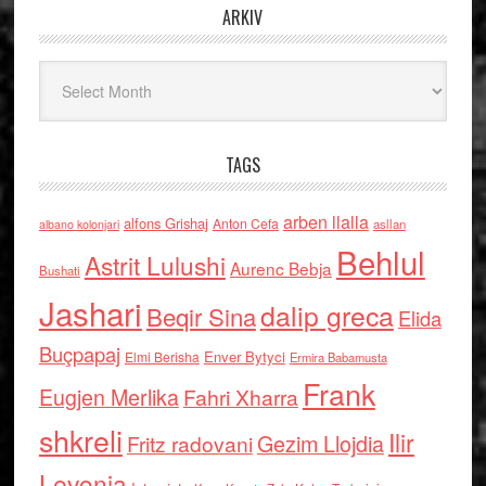
ARKIV
Arkiv
TAGS
arben llalla
alfons Grishaj
Anton Cefa
asllan
albano kolonjari
Behlul
Astrit Lulushi
Aurenc Bebja
Bushati
Jashari
dalip greca
Beqir Sina
Elida
Buçpapaj
Enver Bytyci
Elmi Berisha
Ermira Babamusta
Frank
Eugjen Merlika
Fahri Xharra
shkreli
Ilir
Gezim Llojdia
Fritz radovani
Levonja