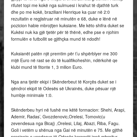
rifutet topi me kokë nga sulmuesi i krahut të djathtë turk
dhe po me kokë, braziliani Henrique ka çuar në 2:0
rezultatin e regjistruar në minutën e 68, duke e lënë në
pozicion habie mbrojtjen kuksiane. Me këto shifra duket se
Kukësi nuk ka gjë tjetër për të thënë, edhe pse e njohim
formulën e futbollit se gjithçka mund të ndodh!
Kuksianët patën një premtim për t’u shpërblyer me 300
mijë Euro në rast se do të kualifikoheshin, ndërkohë qe
klubi mund të fitonte 1, 3 milion Euro.
Nga ana tjetër ekipi i Skënderbeut të Korçës duket se i
qëndroi ekipit të Odesës së Ukrainës, duke pësuar një
humbje minimale 1:0.
Skënderbeu hyri në fushë me këtë formacion: Shehi, Arapi,
Ademir, Radas’, Gvozdenovic,Orelesi, Tomovic(u
zevendesua nga Bicaj) ,Orelesi, Lilaj, Abazi, Riba, Fagu.
Goli i vetëm u shënua nga Gai në minutën e 75. Me gjithë
presionin e vendasve të Odesës korçarët janë mbrojtur