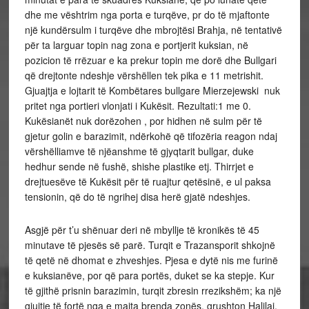
dhe me vështrim nga porta e turqëve, pr do të mjaftonte
një kundërsulm i turqëve dhe mbrojtësi Brahja, në tentativë
për ta larguar topin nag zona e portjerit kuksian, në
pozicion të rrëzuar e ka prekur topin me dorë dhe Bullgari
që drejtonte ndeshje vërshëllen tek pika e 11 metrishit.
Gjuajtja e lojtarit të Kombëtares bullgare Mierzejewski nuk
pritet nga portieri vlonjati i Kukësit. Rezultati:1 me 0.
Kukësianët nuk dorëzohen , por hidhen në sulm për të
gjetur golin e barazimit, ndërkohë që tifozëria reagon ndaj
vërshëlliamve të njëanshme të gjyqtarit bullgar, duke
hedhur sende në fushë, shishe plastike etj. Thirrjet e
drejtuesëve të Kukësit për të ruajtur qetësinë, e ul paksa
tensionin, që do të ngrihej disa herë gjatë ndeshjes.
Asgjë për t’u shënuar deri në mbyllje të kronikës të 45
minutave të pjesës së parë. Turqit e Trazansporit shkojnë
të qetë në dhomat e zhveshjes. Pjesa e dytë nis me furinë
e kuksianëve, por që para portës, duket se ka stepje. Kur
të gjithë prisnin barazimin, turqit zbresin rrezikshëm; ka një
gjujtje të fortë nga e majta brenda zonës, grushton Halilaj,