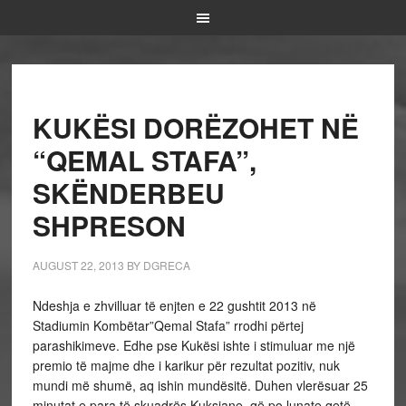
KUKËSI DORËZOHET NË
“QEMAL STAFA”,
SKËNDERBEU
SHPRESON
AUGUST 22, 2013
BY
DGRECA
Ndeshja e zhvilluar të enjten e 22 gushtit 2013 në
Stadiumin Kombëtar”Qemal Stafa” rrodhi përtej
parashikimeve. Edhe pse Kukësi ishte i stimuluar me një
premio të majme dhe i karikur për rezultat pozitiv, nuk
mundi më shumë, aq ishin mundësitë. Duhen vlerësuar 25
minutat e para të skuadrës Kuksiane, që po lunate qetë