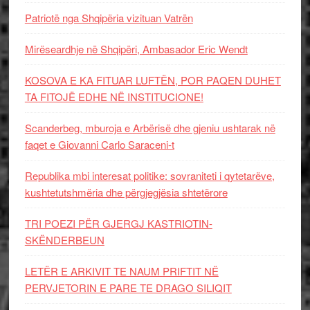
Patriotë nga Shqipëria vizituan Vatrën
Mirëseardhje në Shqipëri, Ambasador Eric Wendt
KOSOVA E KA FITUAR LUFTËN, POR PAQEN DUHET
TA FITOJË EDHE NË INSTITUCIONE!
Scanderbeg, mburoja e Arbërisë dhe gjeniu ushtarak në
faqet e Giovanni Carlo Saraceni-t
Republika mbi interesat politike: sovraniteti i qytetarëve,
kushtetutshmëria dhe përgjegjësia shtetërore
TRI POEZI PËR GJERGJ KASTRIOTIN-
SKËNDERBEUN
LETËR E ARKIVIT TE NAUM PRIFTIT NË
PERVJETORIN E PARE TE DRAGO SILIQIT