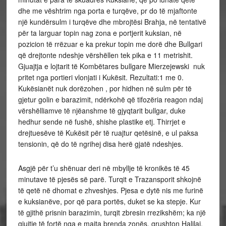
dhe me vështrim nga porta e turqëve, pr do të mjaftonte
një kundërsulm i turqëve dhe mbrojtësi Brahja, në tentativë
për ta larguar topin nag zona e portjerit kuksian, në
pozicion të rrëzuar e ka prekur topin me dorë dhe Bullgari
që drejtonte ndeshje vërshëllen tek pika e 11 metrishit.
Gjuajtja e lojtarit të Kombëtares bullgare Mierzejewski nuk
pritet nga portieri vlonjati i Kukësit. Rezultati:1 me 0.
Kukësianët nuk dorëzohen , por hidhen në sulm për të
gjetur golin e barazimit, ndërkohë që tifozëria reagon ndaj
vërshëlliamve të njëanshme të gjyqtarit bullgar, duke
hedhur sende në fushë, shishe plastike etj. Thirrjet e
drejtuesëve të Kukësit për të ruajtur qetësinë, e ul paksa
tensionin, që do të ngrihej disa herë gjatë ndeshjes.
Asgjë për t’u shënuar deri në mbyllje të kronikës të 45
minutave të pjesës së parë. Turqit e Trazansporit shkojnë
të qetë në dhomat e zhveshjes. Pjesa e dytë nis me furinë
e kuksianëve, por që para portës, duket se ka stepje. Kur
të gjithë prisnin barazimin, turqit zbresin rrezikshëm; ka një
gjujtje të fortë nga e majta brenda zonës, grushton Halilaj,