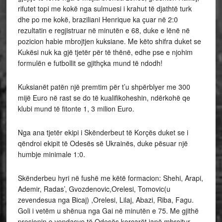
rifutet topi me kokë nga sulmuesi i krahut të djathtë turk
dhe po me kokë, braziliani Henrique ka çuar në 2:0
rezultatin e regjistruar në minutën e 68, duke e lënë në
pozicion habie mbrojtjen kuksiane. Me këto shifra duket se
Kukësi nuk ka gjë tjetër për të thënë, edhe pse e njohim
formulën e futbollit se gjithçka mund të ndodh!
Kuksianët patën një premtim për t’u shpërblyer me 300
mijë Euro në rast se do të kualifikoheshin, ndërkohë qe
klubi mund të fitonte 1, 3 milion Euro.
Nga ana tjetër ekipi i Skënderbeut të Korçës duket se i
qëndroi ekipit të Odesës së Ukrainës, duke pësuar një
humbje minimale 1:0.
Skënderbeu hyri në fushë me këtë formacion: Shehi, Arapi,
Ademir, Radas’, Gvozdenovic,Orelesi, Tomovic(u
zevendesua nga Bicaj) ,Orelesi, Lilaj, Abazi, Riba, Fagu.
Goli i vetëm u shënua nga Gai në minutën e 75. Me gjithë
presionin e vendasve të Odesës korçarët janë mbrojtur