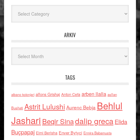
Kategoritë
ARKIV
Arkiv
TAGS
arben llalla
alfons Grishaj
Anton Cefa
asllan
albano kolonjari
Behlul
Astrit Lulushi
Aurenc Bebja
Bushati
Jashari
dalip greca
Beqir Sina
Elida
Buçpapaj
Enver Bytyci
Elmi Berisha
Ermira Babamusta