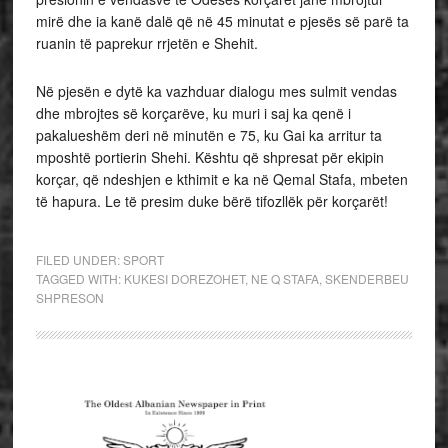
mirë dhe ia kanë dalë që në 45 minutat e pjesës së parë ta
ruanin të paprekur rrjetën e Shehit.
Në pjesën e dytë ka vazhduar dialogu mes sulmit vendas
dhe mbrojtes së korçarëve, ku muri i saj ka qenë i
pakalueshëm deri në minutën e 75, ku Gai ka arritur ta
mposhtë portierin Shehi. Kështu që shpresat për ekipin
korçar, që ndeshjen e kthimit e ka në Qemal Stafa, mbeten
të hapura. Le të presim duke bërë tifozllëk për korçarët!
FILED UNDER:
SPORT
TAGGED WITH:
KUKESI DOREZOHET
,
NE Q STAFA
,
SKENDERBEU
SHPRESON