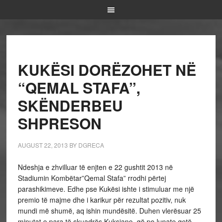
KUKËSI DORËZOHET NË
“QEMAL STAFA”,
SKËNDERBEU
SHPRESON
AUGUST 22, 2013
BY
DGRECA
Ndeshja e zhvilluar të enjten e 22 gushtit 2013 në
Stadiumin Kombëtar”Qemal Stafa” rrodhi përtej
parashikimeve. Edhe pse Kukësi ishte i stimuluar me një
premio të majme dhe i karikur për rezultat pozitiv, nuk
mundi më shumë, aq ishin mundësitë. Duhen vlerësuar 25
minutat e para të skuadrës Kuksiane, që po lunate qetë