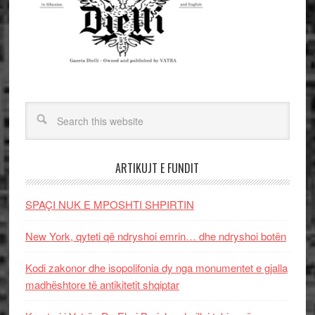
ARTIKUJT E FUNDIT
SPAÇI NUK E MPOSHTI SHPIRTIN
New York, qyteti që ndryshoi emrin… dhe ndryshoi botën
Kodi zakonor dhe isopolifonia dy nga monumentet e gjalla
madhështore të antikitetit shqiptar