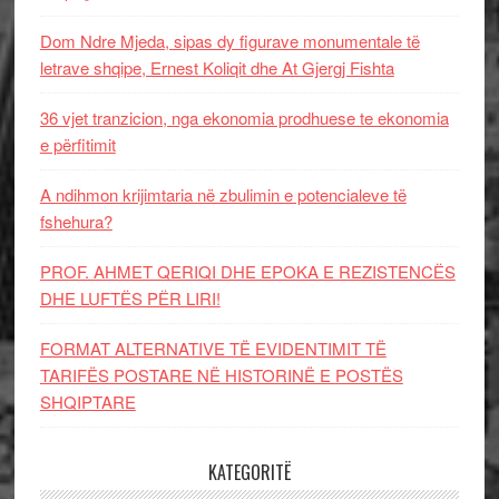
Dom Ndre Mjeda, sipas dy figurave monumentale të
letrave shqipe, Ernest Koliqit dhe At Gjergj Fishta
36 vjet tranzicion, nga ekonomia prodhuese te ekonomia
e përfitimit
A ndihmon krijimtaria në zbulimin e potencialeve të
fshehura?
PROF. AHMET QERIQI DHE EPOKA E REZISTENCЁS
DHE LUFTЁS PЁR LIRI!
FORMAT ALTERNATIVE TË EVIDENTIMIT TË
TARIFËS POSTARE NË HISTORINË E POSTËS
SHQIPTARE
KATEGORITË