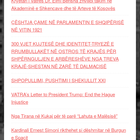
Kryetari i Vatrës Dr. Elmi Berisha zhvilloi takim në
Akademinë e Shkencave dhe të Arteve të Kosovës
ÇËSHTJA ÇAME NË PARLAMENTIN E SHQIPËRISË
NË VITIN 1921
300 VJET KUJTESË DHE IDENTITET-TRYEZË E
RRUMBULLAKËT NË OSTROS TË KRAJËS PËR
SHPËRNGULJEN E ARBËRESHËVE NGA TREVA
KRAJË-SHESTAN NË ZARË TË DALMACISË
SHPOPULLIMI, PUSHTIMI I SHEKULLIT XXI
VATRA’s Letter to President Trump: End the Hague
Injustice
Nga Tirana në Kukaj për të parë “Lahuta e Malësisë”
Kardinali Ernest Simoni rikthehet si dëshmitar në Burgun
e Spaçit