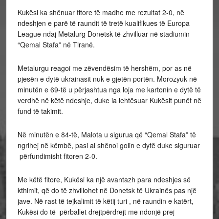
Kukësi ka shënuar fitore të madhe me rezultat 2-0, në
ndeshjen e parë të raundit të tretë kualifikues të Europa
League ndaj Metalurg Donetsk të zhvilluar në stadiumin
“Qemal Stafa” në Tiranë.
Metalurgu reagoi me zëvendësim të hershëm, por as në
pjesën e dytë ukrainasit nuk e gjetën portën. Morozyuk në
minutën e 69-të u përjashtua nga loja me kartonin e dytë të
verdhë në këtë ndeshje, duke ia lehtësuar Kukësit punët në
fund të takimit.
Në minutën e 84-të, Malota u sigurua që “Qemal Stafa” të
ngrihej në këmbë, pasi ai shënoi golin e dytë duke siguruar
përfundimisht fitoren 2-0.
Me këtë fitore, Kukësi ka një avantazh para ndeshjes së
kthimit, që do të zhvillohet në Donetsk të Ukrainës pas një
jave. Në rast të tejkalimit të këtij turi , në raundin e katërt,
Kukësi do të përballet drejtpërdrejt me ndonjë prej