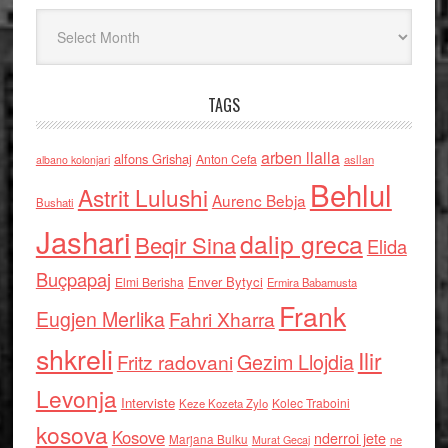
Arkiv
TAGS
arben llalla
alfons Grishaj
Anton Cefa
asllan
albano kolonjari
Behlul
Astrit Lulushi
Aurenc Bebja
Bushati
Jashari
dalip greca
Beqir Sina
Elida
Buçpapaj
Enver Bytyci
Elmi Berisha
Ermira Babamusta
Frank
Eugjen Merlika
Fahri Xharra
shkreli
Ilir
Gezim Llojdia
Fritz radovani
Levonja
Interviste
Kolec Traboini
Keze Kozeta Zylo
kosova
Kosove
nderroi jete
Marjana Bulku
ne
Murat Gecaj