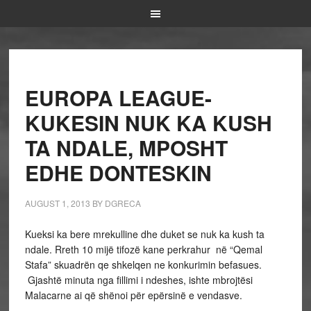
EUROPA LEAGUE-
KUKESIN NUK KA KUSH
TA NDALE, MPOSHT
EDHE DONTESKIN
AUGUST 1, 2013
BY
DGRECA
Kueksi ka bere mrekulline dhe duket se nuk ka kush ta
ndale. Rreth 10 mijë tifozë kane perkrahur në “Qemal
Stafa” skuadrën qe shkelqen ne konkurimin befasues.
Gjashtë minuta nga fillimi i ndeshes, ishte mbrojtësi
Malacarne ai që shënoi për epërsinë e vendasve.