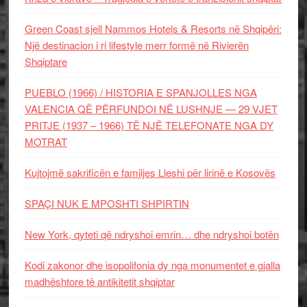
Green Coast sjell Nammos Hotels & Resorts në Shqipëri:
Një destinacion i ri lifestyle merr formë në Rivierën
Shqiptare
PUEBLO (1966) / HISTORIA E SPANJOLLES NGA
VALENCIA QË PËRFUNDOI NË LUSHNJE — 29 VJET
PRITJE (1937 – 1966) TË NJË TELEFONATE NGA DY
MOTRAT
Kujtojmë sakrificën e familjes Lleshi për lirinë e Kosovës
SPAÇI NUK E MPOSHTI SHPIRTIN
New York, qyteti që ndryshoi emrin… dhe ndryshoi botën
Kodi zakonor dhe isopolifonia dy nga monumentet e gjalla
madhështore të antikitetit shqiptar