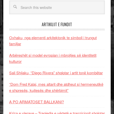
ARTIKUJT E FUNDIT
Oxhaku, nga elementi arkitektonik te simboli i trungut
familjar
Arbëreshët si model evropian i mbrojtjes së identitetit
kulturor
Sali Shijaku, “Diego Rivera” shqiptar i artit tonë kombëtar
“Dom Fred Kalaj, mes altarit dhe atdheut si hermeneutikë
e shpresës, kujtesës dhe shërbimit”
A PO ARMATOSET BALLKANI?
Kriza e vlerave – Tragjedia e vërtetë e tranzicionit shqiptar