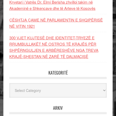
Kryetari i Vatrës Dr. Elmi Berisha zhvilloi takim në
Akademinë e Shkencave dhe të Arteve të Kosovës
ÇËSHTJA ÇAME NË PARLAMENTIN E SHQIPËRISË
NË VITIN 1921
300 VJET KUJTESË DHE IDENTITET-TRYEZË E
RRUMBULLAKËT NË OSTROS TË KRAJËS PËR
SHPËRNGULJEN E ARBËRESHËVE NGA TREVA
KRAJË-SHESTAN NË ZARË TË DALMACISË
KATEGORITË
Kategoritë
ARKIV