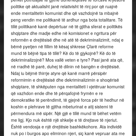
politike që aktualisht janë relativisht të rinj por që ruajnë
ende mentalitetin komunist dhe që vazhdojnë ta mbajnë
peng vendin me politkanë të ardhur nga bota totalitare. Të
tillë politikanë kanë depërtuar në të gjitha sferat e politikës
shqiptare dhe madje edhe në komisionet e ngritura për
reformën e drejtësisë dhe në atë të dekriminalizimit, ndaj e
bëmë pyetjen në fillim të kësaj shkrese Çfarë reforme
mund të bëjnë tipa të tillë? Kë do të gjykojnë? Kë do të
dekriminalizojnë? Mos vallë veten e tyre? Pasi janë ata që,
në rradhë të parë, duhej të dilnin në bangën e drejtësisë.
Ndaj iu bëjmë thirrje atyre që kanë marrë përsipër
reformimin e drejtësisë dhe dekriminalizimin e shoqërisë
shqiptare, të shkëputen nga mentaliteti i vjetëruar komunist
që vazhdon ende dhe të përqafojnë frymën e re
demokratike të perëndimit, të gjejnë forca për të hedhur në
koshin e plehrave të gjitha mbeturinat e atij sistemi të
përmendura më sipër. Një gjë e tillë mund të bëhet vetëm
me ligj. Kjo nuk është një shkelje e të drejtave të njeriut.
Është vendosja e një drejtësie bashkëkohore. Ata individë
nuk po i burgos apo eliminon njeri, siç kanë vepruar ata me