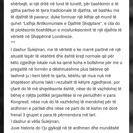
shërbejë, si një dritë në fund të tunelit, për bashkimin e të
gjitha partive të tjera tradicionale të djathta, së bashku me
të djathtë të pavarur, duke formuar një lidhje që mund të
quhet “Lidhja Antikomuniste e Djathtë Shqiptare”, e cila do
të plotësonte boshllëkun e mosfunksionimit të një djathte të
vërtetë në Shqipërinë Londineze.
***
I dashur Sulejman, me të vërtetë e ke marrë partinë në një
situatë tepër të vështirë dhe është krejt normale që për
këto zgjedhje lokale nuk ka qenë koha e bollshme për me u
pregatitë në formën e dëshirueshme plus fakteve që
tashmë ju i keni bërë te qarta, kështu që mua nuk më
shqetëson shume fakti i rezultatit të këtyre zgjedhjeve, por
çfarë do të më shqetësonte është; nëse do të vazhdohej të
bëhej e njëjta politikë jargavitëse si ne periudhën e para
Kongresit, nëse nuk do të vazhdohej të mendohej për të
ardhmen e partisë dhe nëse në parti do të kishin në dorë
frenat 3 grupet e para të përmendura më lart.
I dashur si vëlla Sulejman,
Juve historia do t’ju gjykojë në të ardhmen dhe mundësitë