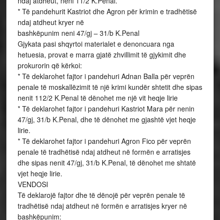
ndaj atdheut, neni 11/2 K.Penal.
* Të pandehurit Kastriot dhe Agron për krimin e tradhëtisë
ndaj atdheut kryer në
bashkëpunim neni 47/gj – 31/b K.Penal
Gjykata pasi shqyrtoi materialet e denoncuara nga
hetuesia, provat e marra gjatë zhvillimit të gjykimit dhe
prokurorin që kërkoi:
* Të deklarohet fajtor i pandehuri Adnan Balla për veprën
penale të moskallëzimit të një krimi kundër shtetit dhe sipas
nenit 112/2 K.Penal të dënohet me një vit heqje lirie
* Të deklarohet fajtor i pandehuri Kastriot Mara për nenin
47/gj, 31/b K.Penal, dhe të dënohet me gjashtë vjet heqje
lirie.
* Të deklarohet fajtor i pandehuri Agron Fico për veprën
penale të tradhëtisë ndaj atdheut në formën e arratisjes
dhe sipas nenit 47/gj, 31/b K.Penal, të dënohet me shtatë
vjet heqje lirie.
VENDOSI
Të deklarojë fajtor dhe të dënojë për veprën penale të
tradhëtisë ndaj atdheut në formën e arratisjes kryer në
bashkëpunim: