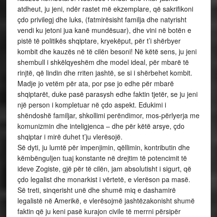
atdheut, ju jeni, ndër rastet më ekzemplare, që sakrifikoni
çdo privilegj dhe luks, (fatmirësisht familja dhe natyrisht
vendi ku jetoni jua kanë mundësuar), dhe vini në botën e
pistë të politikës shqiptare, kryekëput, për t’i shërbyer
kombit dhe kauzës në të cilën besoni! Në këtë sens, ju jeni
shembull i shkëlqyeshëm dhe model ideal, për mbarë të
rinjtë, që lindin dhe rriten jashtë, se si i shërbehet kombit.
Madje jo vetëm për ata, por pse jo edhe për mbarë
shqiptarët, duke pasë parasysh edhe faktin tjetër, se ju jeni
një person i kompletuar në çdo aspekt. Edukimi i
shëndoshë familjar, shkollimi perëndimor, mos-përlyerja me
komunizmin dhe inteligjenca – dhe për këtë arsye, çdo
shqiptar i mirë duhet t’ju vlerësojë.
Së dyti, ju lumtë për impenjimin, qëllimin, kontributin dhe
këmbënguljen tuaj konstante në drejtim të potencimit të
ideve Zogiste, gjë për të cilën, jam absolutisht i sigurt, që
çdo legalist dhe monarkist i vërtetë, e vlerëson pa masë.
Së treti, sinqerisht unë dhe shumë miq e dashamirë
legalistë në Amerikë, e vlerësojmë jashtëzakonisht shumë
faktin që ju keni pasë kurajon civile të merrni përsipër