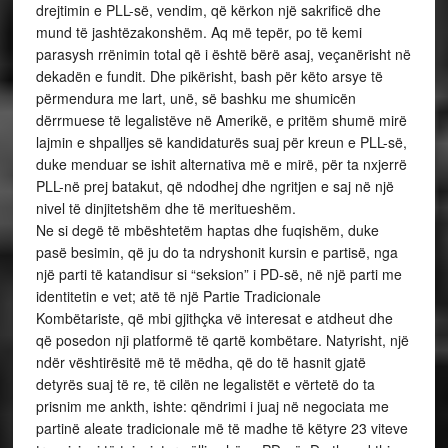
drejtimin e PLL-së, vendim, që kërkon një sakrificë dhe
mund të jashtëzakonshëm. Aq më tepër, po të kemi
parasysh rrënimin total që i është bërë asaj, veçanërisht në
dekadën e fundit. Dhe pikërisht, bash për këto arsye të
përmendura me lart, unë, së bashku me shumicën
dërrmuese të legalistëve në Amerikë, e pritëm shumë mirë
lajmin e shpalljes së kandidaturës suaj për kreun e PLL-së,
duke menduar se ishit alternativa më e mirë, për ta nxjerrë
PLL-në prej batakut, që ndodhej dhe ngritjen e saj në një
nivel të dinjitetshëm dhe të meritueshëm.
Ne si degë të mbështetëm haptas dhe fuqishëm, duke
pasë besimin, që ju do ta ndryshonit kursin e partisë, nga
një parti të katandisur si “seksion” i PD-së, në një parti me
identitetin e vet; atë të një Partie Tradicionale
Kombëtariste, që mbi gjithçka vë interesat e atdheut dhe
që posedon nji platformë të qartë kombëtare. Natyrisht, një
ndër vështirësitë më të mëdha, që do të hasnit gjatë
detyrës suaj të re, të cilën ne legalistët e vërtetë do ta
prisnim me ankth, ishte: qëndrimi i juaj në negociata me
partinë aleate tradicionale më të madhe të këtyre 23 viteve