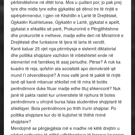
përbindëshme në ditët tona. Mos u çudisni por, jo pak prej
tyre dhe midis tyre edhe gjykatësi që dënoi tre të rinjtë e
sipërpërmendur, i gjen në Këshillin e Lartë të Drejtësisë,
Gjykatën Kushtetuese, Gjykatën e Lartë, gjykatat e apelit,
gjykatat e shkallës së parë, Prokurorinë e Përgjithëshme
dhe prokuroritë e rretheve, madje edhe deri në Ministrinë e
Drejtësisë dhe funksione të tjera të larta të vendit.
Kanë kaluar 25 vjet nga përmbysja e sistemit diktatorial
dhe politika shqiptare vazhdon të mbështetet ende në
elementet më famëkeq të asaj periudhe. Përse? A nuk ka
kuadro të reja, qofshin ata socialistë apo demokratë që
mund t’i zëvendësojnë? A mos vallë janë të paktë të rinjtë
tanë që kanë mbaruar shkollat më të mira të botës
perëndimore duke fituar madje edhe tituj shkencorë? Nuk
janë të pakta rastet kur universitete të njohura të botes
perëndimore u ofrojnë bursa falas studentëve shqiptarë të
shkëlqyer. Bota perëndimore po thith trurin shqiptar. Po
politika shqiptare kur do të kujtohet të thithë rininë
shqiptare?
Mendojmë se përgjegjësia më e madhe në këtë drejtim u
përket pothuajse të gjithë udhëheqësve të forcave kryesore