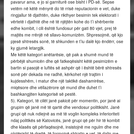
pavarur ama, e jo si garniturë ose bisht i PD-së. Sepse
vetëm në këtë mënyrë do të rrisë reputacionin e vet, duke
ringjallur të djathtën, duke rikthyer besimin tek elektorati i
vërtetë i djathtë dhe në të njëjtën kohe do t’i shërbente
edhe kombit, i cili është fundosur për gati 80 vjet, prej të
majtës me rrënjë në sllavo-komunizëm. Shpresojmë, që kjo
pjesë shtresës sonë, të shkunden e t’iu dalë kjo ëndërr, ose
ky gjumë letargjik.
Me këtë kategori anëtarësie, që pak a shumë mund të
përbëjë shumicën dhe që fatkeqësisht këtë pesimizëm e
bartin si pasojë e luftës së ashpër që i është bërë shtresës
sonë për dekada me radhë, kërkohet një trajtim i
kujdesshëm, i matur dhe një taktikë dashamirëse,
miqësore dhe vëllazërore që mund dhe duhet t’i
bashkangjiten kategorisë së pestë.
5). Kategori, të cilët janë pakicë për momentin, por janë ai
grupim që janë më të qartë dhe vendosur politikisht. Janë
grupi që nuk ndiejnë as më të voglin kompleks inferioriteti
ndaj politikës së Katovicës, janë grupi që për hir të kombit
dhe klasës që përfaqësojnë, insistojnë me ngulm dhe me
plotësisht të drejtë, të formojnë shtratin e vet, të dalin me