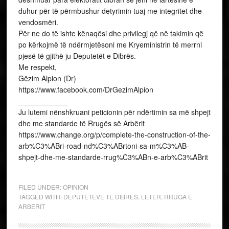
duhur për të përmbushur detyrimin tuaj me integritet dhe
vendosmëri.
Për ne do të ishte kënaqësi dhe privilegj që në takimin që
po kërkojmë të ndërmjetësoni me Kryeministrin të merrni
pjesë të gjithë ju Deputetët e Dibrës.
Me respekt,
Gëzim Alpion (Dr)
https://www.facebook.com/DrGezimAlpion
____________
Ju lutemi nënshkruani peticionin për ndërtimin sa më shpejt
dhe me standarde të Rrugës së Arbërit
https://www.change.org/p/complete-the-construction-of-the-
arb%C3%ABri-road-nd%C3%ABrtoni-sa-m%C3%AB-
shpejt-dhe-me-standarde-rrug%C3%ABn-e-arb%C3%ABrit
FILED UNDER:
OPINION
TAGGED WITH:
DEPUTETEVE TE DIBRES
,
LETER
,
RRUGA E
ARBERIT