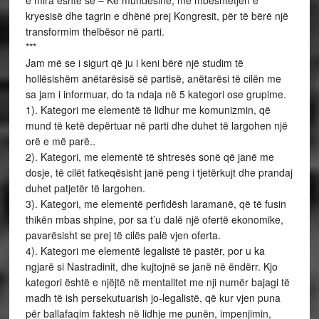
e mira është se – Ke mundësinë, me mbështetjen e
kryesisë dhe tagrin e dhënë prej Kongresit, për të bërë një
transformim thelbësor në parti.
***
Jam më se i sigurt që ju i keni bërë një studim të
hollësishëm anëtarësisë së partisë, anëtarësi të cilën me
sa jam i informuar, do ta ndaja në 5 kategori ose grupime.
1). Kategori me elementë të lidhur me komunizmin, që
mund të ketë depërtuar në parti dhe duhet të largohen një
orë e më parë..
2). Kategori, me elementë të shtresës sonë që janë me
dosje, të cilët fatkeqësisht janë peng i tjetërkujt dhe prandaj
duhet patjetër të largohen.
3). Kategori, me elementë perfidësh laramanë, që të fusin
thikën mbas shpine, por sa t’u dalë një ofertë ekonomike,
pavarësisht se prej të cilës palë vjen oferta.
4). Kategori me elementë legalistë të pastër, por u ka
ngjarë si Nastradinit, dhe kujtojnë se janë në ëndërr. Kjo
kategori është e njëjtë në mentalitet me nji numër bajagi të
madh të ish persekutuarish jo-legalistë, që kur vjen puna
për ballafaqim faktesh në lidhje me punën, impenjimin,