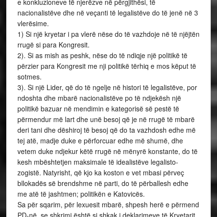
e konkluzioneve të njerëzve në përgjithësi, të
nacionalistëve dhe në veçanti të legalistëve do të jenë në 3
vlerësime.
1) Si një kryetar i pa vlerë nëse do të vazhdoje në të njëjtën
rrugë si para Kongresit.
2). Si as mish as peshk, nëse do të ndiqje një politikë të
përzier para Kongresit me nji politikë tërhiq e mos këput të
sotmes.
3). Si një Lider, që do të ngelje në histori të legalistëve, por
ndoshta dhe mbarë nacionalistëve po të ndjekësh një
politikë bazuar në mendimin e kategorisë së pestë të
përmendur më lart dhe unë besoj që je në rrugë të mbarë
deri tani dhe dëshiroj të besoj që do ta vazhdosh edhe më
tej atë, madje duke e përforcuar edhe më shumë, dhe
vetem duke ndjekur këtë rrugë në mënyrë konstante, do të
kesh mbështetjen maksimale të idealistëve legalisto-
zogistë. Natyrisht, që kjo ka koston e vet mbasi përveç
bllokadës së brendshme në parti, do të përballesh edhe
me atë të jashtmen; politikën e Katovicës.
Sa për sqarim, për lexuesit mbarë, shpesh herë e përmend
PD-në, se shkrimi është si shkak i deklarimeve të Kryetarit