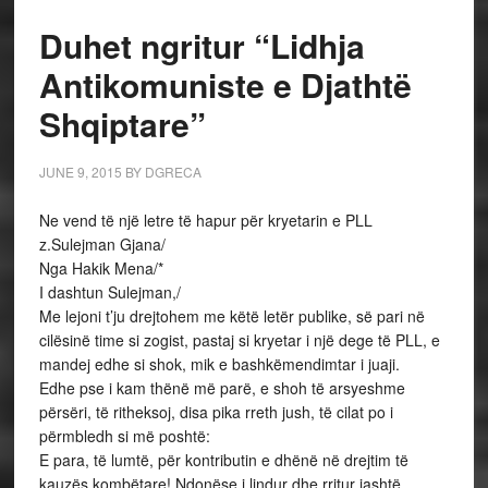
Duhet ngritur “Lidhja
Antikomuniste e Djathtë
Shqiptare”
JUNE 9, 2015
BY
DGRECA
Ne vend të një letre të hapur për kryetarin e PLL
z.Sulejman Gjana/
Nga Hakik Mena/*
I dashtun Sulejman,/
Me lejoni t’ju drejtohem me këtë letër publike, së pari në
cilësinë time si zogist, pastaj si kryetar i një dege të PLL, e
mandej edhe si shok, mik e bashkëmendimtar i juaji.
Edhe pse i kam thënë më parë, e shoh të arsyeshme
përsëri, të ritheksoj, disa pika rreth jush, të cilat po i
përmbledh si më poshtë:
E para, të lumtë, për kontributin e dhënë në drejtim të
kauzës kombëtare! Ndonëse i lindur dhe rritur jashtë