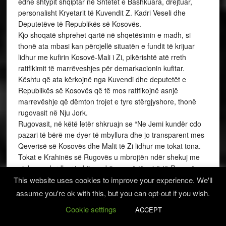
edhe shtypit shqiptar në Shtetet e Bashkuara, drejtuar,
personalisht Kryetarit të Kuvendit Z. Kadri Veseli dhe
Deputetëve të Republikës së Kosovës.
Kjo shoqatë shprehet qartë në shqetësimin e madh, si
thonë ata mbasi kan përcjellë situatën e fundit të krijuar
lidhur me kufirin Kosovë-Mali i Zi, pikërishtë atë rreth
ratifikimit të marrëveshjes për demarkacionin kufitar.
Kështu që ata kërkojnë nga Kuvendi dhe deputetët e
Republikës së Kosovës që të mos ratifikojnë asnjë
marrevëshje që dëmton trojet e tyre stërgjyshore, thonë
rugovasit në Nju Jork.
Rugovasit, në këtë letër shkruajn se “Ne Jemi kundër cdo
pazari të bërë me dyer të mbyllura dhe jo transparent mes
Qeverisë së Kosovës dhe Malit të Zi lidhur me tokat tona.
Tokat e Krahinës së Rugovës u mbrojtën ndër shekuj me
gjakun e derdhur te bijve e bijave më të mirë të Rugovës
dhe gjithë Shqiptarisë. Jemi në një kohë kur duhet të
This website uses cookies to improve your experience. We'll
tregoheni sa më vigjilent, t’i leni me një anë politikat ditore
assume you're ok with this, but you can opt-out if you wish.
dhe të përkoni me vullnetin e qytëtarëve te Republikes së
Cookie settings
ACCEPT
Kosovës”.
Në fund të kësaj letre rugovasit, thonë se ne Shqiptaro-