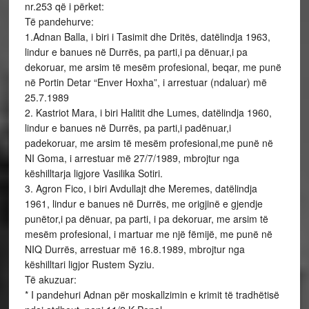
nr.253 që i përket:
Të pandehurve:
1.Adnan Balla, i biri i Tasimit dhe Dritës, datëlindja 1963,
lindur e banues në Durrës, pa parti,i pa dënuar,i pa
dekoruar, me arsim të mesëm profesional, beqar, me punë
në Portin Detar “Enver Hoxha”, i arrestuar (ndaluar) më
25.7.1989
2. Kastriot Mara, i biri Halitit dhe Lumes, datëlindja 1960,
lindur e banues në Durrës, pa parti,i padënuar,i
padekoruar, me arsim të mesëm profesional,me punë në
NI Goma, i arrestuar më 27/7/1989, mbrojtur nga
këshilltarja ligjore Vasilika Sotiri.
3. Agron Fico, i biri Avdullajt dhe Meremes, datëlindja
1961, lindur e banues në Durrës, me origjinë e gjendje
punëtor,i pa dënuar, pa parti, i pa dekoruar, me arsim të
mesëm profesional, i martuar me një fëmijë, me punë në
NIQ Durrës, arrestuar më 16.8.1989, mbrojtur nga
këshilltari ligjor Rustem Syziu.
Të akuzuar:
* I pandehuri Adnan për moskallzimin e krimit të tradhëtisë