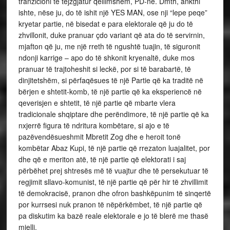
tranzicioni të tejzgjatur qëllimshëm, PD-në. Dmth, ankthi
ishte, nëse ju, do të ishit një YES MAN, ose nji “lepe peqe”
kryetar partie, në bisedat e para elektorale që ju do të
zhvillonit, duke pranuar çdo variant që ata do të servirnin,
mjafton që ju, me një rreth të ngushtë tuajin, të siguronit
ndonji karrige – apo do të shkonit kryenaltë, duke mos
pranuar të trajtoheshit si leckë, por si të barabartë, të
dinjitetshëm, si përfaqësues të një Partie që ka traditë në
bërjen e shtetit-komb, të një partie që ka eksperiencë në
qeverisjen e shtetit, të një partie që mbarte vlera
tradicionale shqiptare dhe perëndimore, të një partie që ka
nxjerrë figura të ndritura kombëtare, si ajo e të
pazëvendësueshmit Mbretit Zog dhe e heroit tonë
kombëtar Abaz Kupi, të një partie që rrezaton luajalitet, por
dhe që e meriton atë, të një partie që elektorati i saj
përbëhet prej shtresës më të vuajtur dhe të persekutuar të
regjimit sllavo-komunist, të një partie që për hir të zhvillimit
të demokracisë, pranon dhe ofron bashkëpunim të sinqertë
por kurrsesi nuk pranon të nëpërkëmbet, të një partie që
pa diskutim ka bazë reale elektorale e jo të blerë me thasë
mielli.