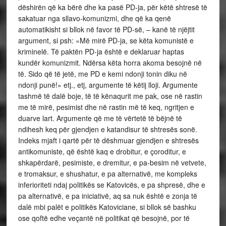
dëshirën që ka bërë dhe ka pasë PD-ja, për këtë shtresë të
sakatuar nga sllavo-komunizmi, dhe që ka qenë
automatikisht si bllok në favor të PD-së, – kanë të njëjtit
argument, si psh: «Më mirë PD-ja, se këta komunistë e
kriminelë. Të paktën PD-ja është e deklaruar haptas
kundër komunizmit. Ndërsa këta horra akoma besojnë në
të. Sido që të jetë, me PD e kemi ndonji tonin diku në
ndonji punë!» etj., etj, argumente të këtij lloji. Argumente
tashmë të dalë boje, të të kënaqurit me pak, ose në rastin
me të mirë, pesimist dhe në rastin më të keq, ngritjen e
duarve lart. Argumente që me të vërtetë të bëjnë të
ndihesh keq për gjendjen e katandisur të shtresës sonë.
Indeks mjaft i qartë për të dëshmuar gjendjen e shtresës
antikomuniste, që është kaq e drobitur, e çoroditur, e
shkapërdarë, pesimiste, e dremitur, e pa-besim në vetvete,
e tromaksur, e shushatur, e pa alternativë, me kompleks
inferioriteti ndaj politikës se Katovicës, e pa shpresë, dhe e
pa alternativë, e pa iniciativë, aq sa nuk është e zonja të
dalë mbi palët e politikës Katoviciane, si bllok së bashku
ose qoftë edhe veçantë në politikat që besojnë, por të