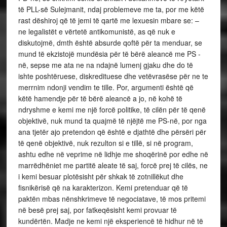
të PLL-së Sulejmanit, ndaj problemeve me ta, por me këtë
rast dëshiroj që të jemi të qartë me lexuesin mbare se: –
ne legalistët e vërtetë antikomunistë, as që nuk e
diskutojmë, dmth është absurde qoftë për ta menduar, se
mund të ekzistojë mundësia për të bërë aleancë me PS -
në, sepse me ata ne na ndajnë lumenj gjaku dhe do të
ishte poshtëruese, diskredituese dhe vetëvrasëse për ne te
merrnim ndonji vendim te tille. Por, argumenti është që
këtë hamendje për të bërë aleancë a jo, në kohë të
ndryshme e kemi me një forcë politike, të cilën për të qenë
objektivë, nuk mund ta quajmë të njëjtë me PS-në, por nga
ana tjetër ajo pretendon që është e djathtë dhe përsëri për
të qenë objektivë, nuk rezulton si e tillë, si në program,
ashtu edhe në veprime në lidhje me shoqërinë por edhe në
marrëdhëniet me partitë aleate të saj, forcë prej të cilës, ne
i kemi besuar plotësisht për shkak të zotnillëkut dhe
fisnikërisë që na karakterizon. Kemi pretenduar që të
paktën mbas nënshkrimeve të negociatave, të mos pritemi
në besë prej saj, por fatkeqësisht kemi provuar të
kundërtën. Madje ne kemi një eksperiencë të hidhur në të