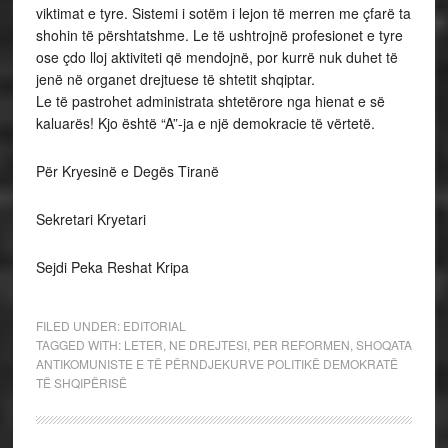
viktimat e tyre. Sistemi i sotëm i lejon të merren me çfarë ta
shohin të përshtatshme. Le të ushtrojnë profesionet e tyre
ose çdo lloj aktiviteti që mendojnë, por kurrë nuk duhet të
jenë në organet drejtuese të shtetit shqiptar.
Le të pastrohet administrata shtetërore nga hienat e së
kaluarës! Kjo është “A”-ja e një demokracie të vërtetë.
Për Kryesinë e Degës Tiranë
Sekretari Kryetari
Sejdi Peka Reshat Kripa
FILED UNDER:
EDITORIAL
TAGGED WITH:
LETER
,
NE DREJTESI
,
PER REFORMEN
,
SHOQATA
ANTIKOMUNISTE E TË PËRNDJEKURVE POLITIKË DEMOKRATË
TË SHQIPËRISË