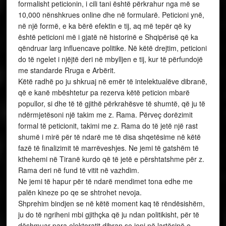
formalisht peticionin, i cili tani është përkrahur nga më se
10,000 nënshkrues online dhe në formularë. Peticioni ynë,
në një formë, e ka bërë efektin e tij, aq më tepër që ky
është peticioni më i gjatë në historinë e Shqipërisë që ka
qëndruar larg influencave politike. Në këtë drejtim, peticioni
do të ngelet i njëjtë deri në mbylljen e tij, kur të përfundojë
me standarde Rruga e Arbërit.
Këtë radhë po ju shkruaj në emër të intelektualëve dibranë,
që e kanë mbështetur pa rezerva këtë peticion mbarë
popullor, si dhe të të gjithë përkrahësve të shumtë, që ju të
ndërmjetësoni një takim me z. Rama. Përveç dorëzimit
formal të peticionit, takimi me z. Rama do të jetë një rast
shumë i mirë për të ndarë me të disa shqetësime në këtë
fazë të finalizimit të marrëveshjes. Ne jemi të gatshëm të
kthehemi në Tiranë kurdo që të jetë e përshtatshme për z.
Rama deri në fund të vitit në vazhdim.
Ne jemi të hapur për të ndarë mendimet tona edhe me
palën kineze po qe se shtrohet nevoja.
Shprehim bindjen se në këtë moment kaq të rëndësishëm,
ju do të ngriheni mbi gjithçka që ju ndan politikisht, për të
dëshmuar para elektoratit dibran se jeni në lartësinë e