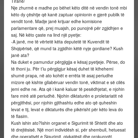
Tiranë/
Nje zhurmë e madhe po bëhet këto ditë në vendin tonë mbi
këto dy çështje që kanë zaptuar opinionin e gjerë publik të
vendit tonë. Madje janë krijuar edhe komisione
parlamentare që, prej muajsh, po punojnë për zgjidhjen e
saj. Në këto çaste na lind një pyetje:
-A janë, me të vërtetë këta deputetë të Kuvendit të
Shqipërisë, që mund ta zgjidhin këtë nyje gordiane? Kush
janë ata?
Na duket e pamundur përgjigjja e kësaj pyetjeje. Përse, do
të thoni ju. Për t’iu përgjigjur kësaj duhet të kthehemi
shumë prapa, në ato kohët e errëta të asaj periudhe
mizore që kishte gllabëruar vendin tonë, viktimat e së cilës
jemi edhe ne. Ata që i kanë kaluar të pesëdhjetat, e njohin
fare mirë atë periudhë. Njohin diktaturën e proletariatit në
përgjithësi, por njohin gjithashtu edhe ato që quheshin
levat e tij, levat e diktaturës dhe pikërisht për këto leva do
të flasim.
Kush ishin ato?Ishin organet e Sigurimit të Shtetit dhe ato
të drejtësisë. Një mori individësh si, për shembull, hetuesat
dhe operativët e Sigurimit, gjykatësit dhe prokurorët,