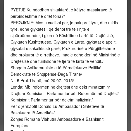
PYETJE:Ku ndodhen shkaktarët e këtyre masakrave të
përbindëshme në ditët tona?/
PERGJIGJE: Mos u çudisni por, jo pak prej tyre, dhe midis
tyre, edhe gjykatësi, që dënoi tre të rinjtë e
sipërpërmendur, i gjen në Këshillin e Lartë të Drejtësisë,
Gjykatën Kushtetuese, Gjykatën e Lartë, gjykatat e apelit,
gjykatat e shkallës së parë, Prokurorinë e Përgjithëshme
dhe prokuroritë e rretheve, madje edhe deri në Ministrinë e
Drejtësisë dhe funksione të tjera të larta të vendit./
Shoqata Antikomuniste e të Përndjekurve Politikë
Demokratë të Shqipërisë-Dega Tiranë/
Nr. 5 Prot.Tiranë, më 20.07. 2015/
Lënda: Mbi reformën në drejtësi dhe dekriminalizimin/
Drejtuar:Komisionit Parlamentar për Reformën në Drejtësi/
Komisionit Parlamentar për dekriminalizimin/
Për dijeni:Zotit Donald Lu Ambasador i Shteteve të
Bashkuara të Amerikës/
Zonjës Romana Vlahutin Ambasadore e Bashkimit
Europian/