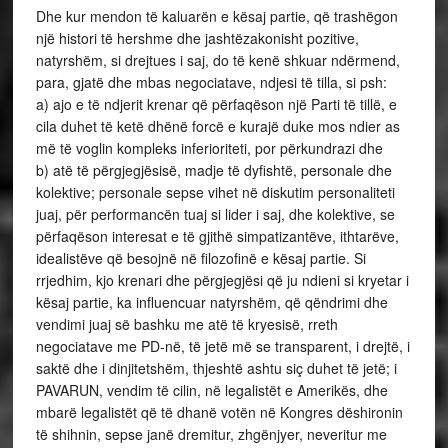
Dhe kur mendon të kaluarën e kësaj partie, që trashëgon
një histori të hershme dhe jashtëzakonisht pozitive,
natyrshëm, si drejtues i saj, do të kenë shkuar ndërmend,
para, gjatë dhe mbas negociatave, ndjesi të tilla, si psh:
a) ajo e të ndjerit krenar që përfaqëson një Parti të tillë, e
cila duhet të ketë dhënë forcë e kurajë duke mos ndier as
më të voglin kompleks inferioriteti, por përkundrazi dhe
b) atë të përgjegjësisë, madje të dyfishtë, personale dhe
kolektive; personale sepse vihet në diskutim personaliteti
juaj, për performancën tuaj si lider i saj, dhe kolektive, se
përfaqëson interesat e të gjithë simpatizantëve, ithtarëve,
idealistëve që besojnë në filozofinë e kësaj partie. Si
rrjedhim, kjo krenari dhe përgjegjësi që ju ndieni si kryetar i
kësaj partie, ka influencuar natyrshëm, që qëndrimi dhe
vendimi juaj së bashku me atë të kryesisë, rreth
negociatave me PD-në, të jetë më se transparent, i drejtë, i
saktë dhe i dinjitetshëm, thjeshtë ashtu siç duhet të jetë; i
PAVARUN, vendim të cilin, në legalistët e Amerikës, dhe
mbarë legalistët që të dhanë votën në Kongres dëshironin
të shihnin, sepse janë dremitur, zhgënjyer, neveritur me