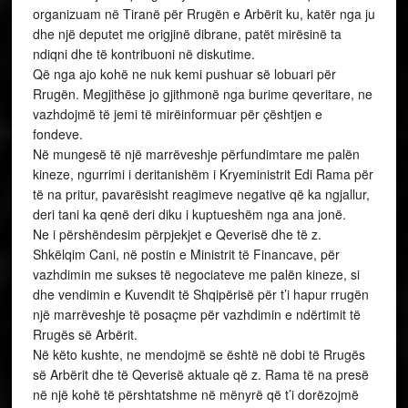
organizuam në Tiranë për Rrugën e Arbërit ku, katër nga ju
dhe një deputet me origjinë dibrane, patët mirësinë ta
ndiqni dhe të kontribuoni në diskutime.
Që nga ajo kohë ne nuk kemi pushuar së lobuari për
Rrugën. Megjithëse jo gjithmonë nga burime qeveritare, ne
vazhdojmë të jemi të mirëinformuar për çështjen e
fondeve.
Në mungesë të një marrëveshje përfundimtare me palën
kineze, ngurrimi i deritanishëm i Kryeministrit Edi Rama për
të na pritur, pavarësisht reagimeve negative që ka ngjallur,
deri tani ka qenë deri diku i kuptueshëm nga ana jonë.
Ne i përshëndesim përpjekjet e Qeverisë dhe të z.
Shkëlqim Cani, në postin e Ministrit të Financave, për
vazhdimin me sukses të negociateve me palën kineze, si
dhe vendimin e Kuvendit të Shqipërisë për t’i hapur rrugën
një marrëveshje të posaçme për vazhdimin e ndërtimit të
Rrugës së Arbërit.
Në këto kushte, ne mendojmë se është në dobi të Rrugës
së Arbërit dhe të Qeverisë aktuale që z. Rama të na presë
në një kohë të përshtatshme në mënyrë që t’i dorëzojmë