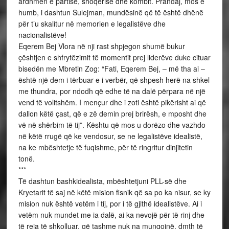
ardhmen e partisë, shoqërisë dhe kombit. Prandaj, mos e
humb, i dashtun Sulejman, mundësinë që të është dhënë
për t’u skalitur në memorien e legalistëve dhe
nacionalistëve!
Eqerem Bej Vlora në nji rast shpjegon shumë bukur
çështjen e shfrytëzimit të momentit prej liderëve duke cituar
bisedën me Mbretin Zog: “Fati, Eqerem Bej, – më tha ai –
është një dem i tërbuar e i verbër, që shpesh herë na shkel
me thundra, por ndodh që edhe të na dalë përpara në një
vend të volitshëm. I mençur dhe i zoti është pikërisht ai që
dallon këtë çast, që e zë demin prej brirësh, e mposht dhe
vë në shërbim të tij”. Kështu që mos u dorëzo dhe vazhdo
në këtë rrugë që ke vendosur, se ne legalistëve idealistë,
na ke mbështetje të fuqishme, për të ringritur dinjitetin
tonë.
***
Të dashtun bashkidealista, mbështetjuni PLL-së dhe
Kryetarit të saj në këtë mision fisnik që sa po ka nisur, se ky
mision nuk është vetëm i tij, por i të gjithë idealistëve. Ai i
vetëm nuk mundet me ia dalë, ai ka nevojë për të rinj dhe
të reja të shkolluar, që tashme nuk na mungojnë, dmth të