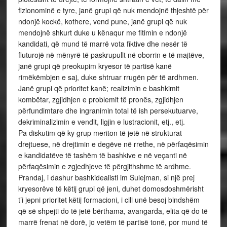
fizionominë e tyre, janë grupi që nuk mendojnë thjeshtë për
ndonjë kockë, kothere, vend pune, janë grupi që nuk
mendojnë shkurt duke u kënaqur me fitimin e ndonjë
kandidati, që mund të marrë vota fiktive dhe nesër të
fluturojë në mënyrë të paskrupullt në oborrin e të majtëve,
janë grupi që preokupim kryesor të partisë kanë
rimëkëmbjen e saj, duke shtruar rrugën për të ardhmen.
Janë grupi që prioritet kanë; realizimin e bashkimit
kombëtar, zgjidhjen e problemit të pronës, zgjidhjen
përfundimtare dhe ingranimin total të ish persekutuarve,
dekriminalizimin e vendit, ligjin e lustracionit, etj., etj.
Pa diskutim që ky grup meriton të jetë në strukturat
drejtuese, në drejtimin e degëve në rrethe, në përfaqësimin
e kandidatëve të tashëm të bashkive e në veçanti në
përfaqësimin e zgjedhjeve të përgjithshme të ardhme.
Prandaj, i dashur bashkidealisti im Sulejman, si një prej
kryesorëve të këtij grupi që jeni, duhet domosdoshmërisht
t’i jepni prioritet këtij formacioni, i cili unë besoj bindshëm
që së shpejti do të jetë bërthama, avangarda, elita që do të
marrë frenat në dorë, jo vetëm të partisë tonë, por mund të