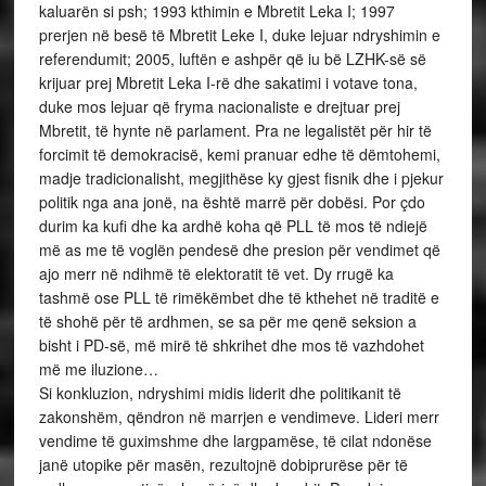
kaluarën si psh; 1993 kthimin e Mbretit Leka I; 1997
prerjen në besë të Mbretit Leke I, duke lejuar ndryshimin e
referendumit; 2005, luftën e ashpër që iu bë LZHK-së së
krijuar prej Mbretit Leka I-rë dhe sakatimi i votave tona,
duke mos lejuar që fryma nacionaliste e drejtuar prej
Mbretit, të hynte në parlament. Pra ne legalistët për hir të
forcimit të demokracisë, kemi pranuar edhe të dëmtohemi,
madje tradicionalisht, megjithëse ky gjest fisnik dhe i pjekur
politik nga ana jonë, na është marrë për dobësi. Por çdo
durim ka kufi dhe ka ardhë koha që PLL të mos të ndiejë
më as me të voglën pendesë dhe presion për vendimet që
ajo merr në ndihmë të elektoratit të vet. Dy rrugë ka
tashmë ose PLL të rimëkëmbet dhe të kthehet në traditë e
të shohë për të ardhmen, se sa për me qenë seksion a
bisht i PD-së, më mirë të shkrihet dhe mos të vazhdohet
më me iluzione…
Si konkluzion, ndryshimi midis liderit dhe politikanit të
zakonshëm, qëndron në marrjen e vendimeve. Lideri merr
vendime të guximshme dhe largpamëse, të cilat ndonëse
janë utopike për masën, rezultojnë dobiprurëse për të