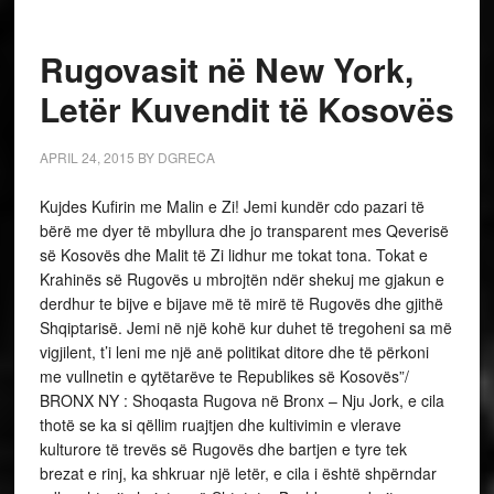
Rugovasit në New York,
Letër Kuvendit të Kosovës
APRIL 24, 2015
BY
DGRECA
Kujdes Kufirin me Malin e Zi! Jemi kundër cdo pazari të
bërë me dyer të mbyllura dhe jo transparent mes Qeverisë
së Kosovës dhe Malit të Zi lidhur me tokat tona. Tokat e
Krahinës së Rugovës u mbrojtën ndër shekuj me gjakun e
derdhur te bijve e bijave më të mirë të Rugovës dhe gjithë
Shqiptarisë. Jemi në një kohë kur duhet të tregoheni sa më
vigjilent, t’i leni me një anë politikat ditore dhe të përkoni
me vullnetin e qytëtarëve te Republikes së Kosovës”/
BRONX NY : Shoqasta Rugova në Bronx – Nju Jork, e cila
thotë se ka si qëllim ruajtjen dhe kultivimin e vlerave
kulturore të trevës së Rugovës dhe bartjen e tyre tek
brezat e rinj, ka shkruar një letër, e cila i është shpërndar