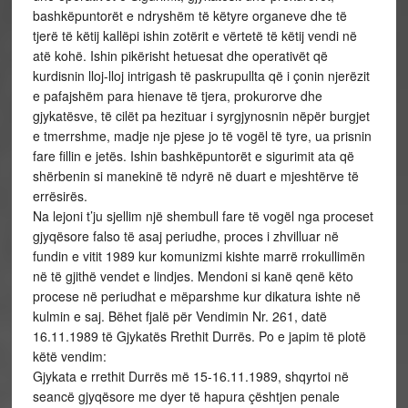
bashkëpuntorët e ndryshëm të këtyre organeve dhe të
tjerë të këtij kallëpi ishin zotërit e vërtetë të këtij vendi në
atë kohë. Ishin pikërisht hetuesat dhe operativët që
kurdisnin lloj-lloj intrigash të paskrupullta që i çonin njerëzit
e pafajshëm para hienave të tjera, prokurorve dhe
gjykatësve, të cilët pa hezituar i syrgjynosnin nëpër burgjet
e tmerrshme, madje nje pjese jo të vogël të tyre, ua prisnin
fare fillin e jetës. Ishin bashkëpuntorët e sigurimit ata që
shërbenin si manekinë të ndyrë në duart e mjeshtërve të
errësirës.
Na lejoni t’ju sjellim një shembull fare të vogël nga proceset
gjyqësore falso të asaj periudhe, proces i zhvilluar në
fundin e vitit 1989 kur komunizmi kishte marrë rrokullimën
në të gjithë vendet e lindjes. Mendoni si kanë qenë këto
procese në periudhat e mëparshme kur dikatura ishte në
kulmin e saj. Bëhet fjalë për Vendimin Nr. 261, datë
16.11.1989 të Gjykatës Rrethit Durrës. Po e japim të plotë
këtë vendim:
Gjykata e rrethit Durrës më 15-16.11.1989, shqyrtoi në
seancë gjyqësore me dyer të hapura çështjen penale