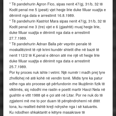
* Të pandehurin Agron Fico, sipas nenit 47/gj, 31/b, 32 të
Kodit penal me 5 (pesë) vjet heqje lirie duke filluar vuajtja e
dënimit nga data e arrestimit 16.8.1989.
* Të pandehurin Kastriot Mara sipas nenit 47/gj, 31/b, 32 të
Kodit penal me 3 (tre) vjet e 6 (gjashtë) muaj heqje lirie,
duke filluar vuajtja e dënimit nga data e arrestimit
27.7.1989.
* Të pandehurin Adnan Balla për veprën penale të
moskallëzimit të një krimi kundër shtetit dhe në bazë të
nenit 112/2 të K.penal e dënon atë me një vit heqje lirie
duke filluar vuajtja e dënimit nga data e arrestimit
25.7.1989.
Por ky proces nuk ishte i vetmi. Një numër i madh prej tyre
zhvillohej në atë kohë në vendin tonë. Midis tyre ka patur
edhe nga ato procese që përfundonin me likujdimin fizik të
viktimës, siç ndodhi me rastin e poetit martir Havzi Nela në
gushtin e vitit 1988 që e çoi atë në Litar. Por ne nuk do të
zgjatemi më me to por duam të përqëndrohemi në ditët
tona, ku realiteti është krejt ndryshe nga i së kaluarës.
Ku ndodhen shkaktarët e këtyre masakrave të