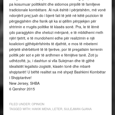
pa kosumuar politikisht dhe sidomos pinjollë të familjeve
tradicionale kombëtare. Ai nuk është i përjetshëm, më vonë
ndonjërit prej jush do i bjerë fati të jetë në këtë pozicion të
përgjegjshëm dhe fisnik që ka si qëllim përpjekjen për
shtrimin e rrugës politike të klasës sonë. Pra, le të lëmë
çdo paragjykim dhe xhelozi mënjanë, e të mblidhemi rreth
njëri tjetrit, e të mundohemi edhe për realizimin e një
koalicioni gjithëpërfshirës të djathtë, e mos të mbetemi
përjetë shërbëtorë të të tjerëve, por të pregatisim terrenin
politik për sot e për të ardhmen e fëmijëve tanë. Zoti ju
udhëzoftë, ju, i dashtun si vlla Sulejman dhe të gjithë
idealistët legalisto-zogistë, klasën tonë dhe mbarë
shqiptarët! U bëftë realitet sa më shpejt Bashkimi Kombëtar
i Shqiptarëve!
New Jersey, SHBA
6 Qershor 2015
FILED UNDER:
OPINION
TAGGED WITH:
HAKIK MENA
,
LETER
,
SULEJMAN GJANA