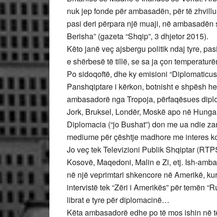
nuk jep fonde për ambasadën, për të zhvilluar
pasi deri përpara një muaji, në ambasadën
Berisha” (gazeta “Shqip”, 3 dhjetor 2015).
Këto janë veç ajsbergu politik ndaj tyre, pas
e shërbesë të tillë, se sa ja çon temperatur
Po sidoqoftë, dhe ky emisioni “Diplomaticus”
Panshqiptare i kërkon, botnisht e shpësh herë
ambasadorë nga Tropoja, përfaqësues diplo
Jork, Bruksel, Londër, Moskë apo në Hungar
Diplomacia (“jo Bushat”) don me ua ndie zan
mediume për çështje madhore me interes kom
Jo veç tek Televizioni Publik Shqiptar (RTPS
Kosovë, Maqedoni, Malin e Zi, etj. Ish-amb
në një veprimtari shkencore në Amerikë, ku
intervistë tek “Zëri i Amerikës” për temën “
librat e tyre për diplomacinë…
Këta ambasadorë edhe po të mos ishin në të t