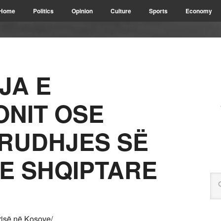
Home
Politics
Opinion
Culture
Sports
Economy
JA E
NIT OSE
RRUDHJES SË
E SHQIPTARE
isë në Kosove/