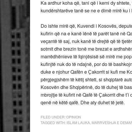
Ka ardhur koha që, tani që i kemi dy shtete, 
kundërshtarëve tanë se ne e dimë mirë ku i k
Do ishte mirë që, Kuvendi i Kosovës, deputet
kufirin që na e kanë lënë të parët tanë në Qa
veçantë të saj, nuk kanë të drejtë që të tjet
sotmit dhe brezin tonë me brezat e ardhshëm. N
marrëdhënieve të fqinjësisë së mirë me popu
kufinjtë nuk do të ndajnë, por do të bashkoj
duke e njohur Qafën e Ҫakorrit si kufi me Kos
përgjegjshëm të këtij shteti, si shqiptarë aut
Kosovën dhe Shqipërinë, do të duhej të bashk
mbrojtje të kufirit në Qafë të Ҫakorrit dhe t’
qenë në këtë qafë. Dhe aty duhet të jetë.
FILED UNDER:
OPINION
TAGGED WITH:
ISLAM LAUKA
,
MARRVESHJA E DEMAR