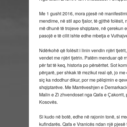
Me 1 gusht 2016, mora pjesë në manifestimi
mendime, në stil apo fjalor, të gjithë folësit, 
më dhunë të trojeve shqiptare, në çerekun e fun
pasojë e të cilit ishte edhe mbetja e Vuthajve j
Ndërkohë që folësit i linin vendin njëri tjet
vendet me njëri tjetrin. Patëm menduar që rru
për fat të keq, historia po përsëritet. Sot k
përçarë, per shkak të rrezikut real që, jo m
siç ka ndodhur dikur, por me pëlqimin e qeve
shqiptarëve. Me Marrëveshjen e Demarkacioni
Malin e Zi zhvendoset nga Qafa e Ҫakorrit, pe
Kosovës.
Si kudo në botë, edhe në rajonin tonë, si rre
kufindarës. Qafa e Vranicës ndan një pjesë të