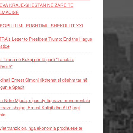
EVA KRAJË-SHESTAN NË ZARË TË
LMACISË
POPULLIMI, PUSHTIMI I SHEKULLIT XXI
RA’s Letter to President Trump: End the Hague
ustice
 Tirana në Kukaj për të parë “Lahuta e
ësisë”
dinali Ernest Simoni rikthehet si dëshmitar në
gun e Spaçit
 Ndre Mjeda, sipas dy figurave monumentale
letrave shqipe, Ernest Koliqit dhe At Gjergj
hta
vjet tranzicion, nga ekonomia prodhuese te