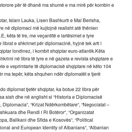
shtetorore për të dhanë ma shumë e ma mirë për kombin e
tar, Islam Lauka, Lisen Bashkurti e Mal Berisha,
yre në diplomaci më kujtojnë realisht atë thënien
t.E, këta të tre, me veçantitë e lartësimet e tyre
librat e shkrimet për diplomacinë, hyjnë tek arti i
hqiptar londinez, i kombit shqiptar euro-atlantik.Këta
rimi në libra të tyre e në gazeta e revista shqiptare e
ete e veprimtarie të diplomacisë shqiptare në këto 104
ër ma tepër, këta shquhen ndër diplomatët e tjerë
diplomat tjetër shqiptar, ka botue 22 libra për
a sish dhe në anglisht si “Historia e Diplomacisë
zhi, Diplomacia”, “Krizat Ndërkombëtare”, “Negociatat –
ashkuara dhe Rendi i Ri Botëror”, “Organizatat
a, Ballkani dhe Sfida e Kosovës”, “Political
ional and European Identity of Albanians”, “Albanian