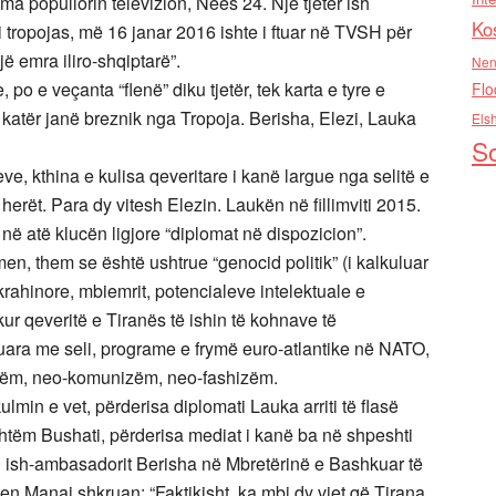
ma popullorin televizion, Neës 24. Një tjetër ish
Ko
 tropojas, më 16 janar 2016 ishte i ftuar në TVSH për
jë emra iliro-shqiptarë”.
Nen
po e veçanta “flenë” diku tjetër, tek karta e tyre e
Flo
të katër janë breznik nga Tropoja. Berisha, Elezi, Lauka
Els
So
ve, kthina e kulisa qeveritare i kanë largue nga selitë e
herët. Para dy vitesh Elezin. Laukën në fillimviti 2015.
ë atë klucën ligjore “diplomat në dispozicion”.
omen, them se është ushtrue “genocid politik” (i kalkuluar
 krahinore, mbiemrit, potencialeve intelektuale e
kur qeveritë e Tiranës të ishin të kohnave të
ruara me seli, programe e frymë euro-atlantike në NATO,
izëm, neo-komunizëm, neo-fashizëm.
lmin e vet, përderisa diplomati Lauka arriti të flasë
shtëm Bushati, përderisa mediat i kanë ba në shpeshti
j ish-ambasadorit Berisha në Mbretërinë e Bashkuar të
en Manaj shkruan: “Faktikisht, ka mbi dy vjet që Tirana