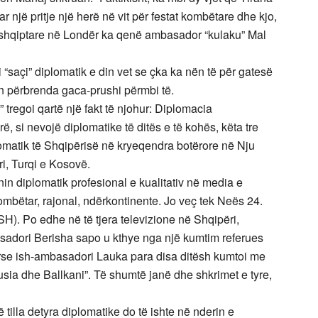
 një pritje një herë në vit për festat kombëtare dhe kjo,
 shqiptare në Londër ka qenë ambasador “kulaku” Mal
i “saçi” diplomatik e din vet se çka ka nën të për gatesë
ën përbrenda gaca-prushi përmbi të.
 tregoi qartë një fakt të njohur: Diplomacia
, si nevojë diplomatike të ditës e të kohës, këta tre
matik të Shqipërisë në kryeqendra botërore në Nju
i, Turqi e Kosovë.
in diplomatik profesional e kualitativ në media e
bëtar, rajonal, ndërkontinente. Jo veç tek Neës 24.
H). Po edhe në të tjera televizione në Shqipëri,
asadori Berisha sapo u kthye nga një kumtim referues
rse ish-ambasadori Lauka para disa ditësh kumtoi me
Rusia dhe Ballkani”. Të shumtë janë dhe shkrimet e tyre,
illa detyra diplomatike do të ishte në nderin e