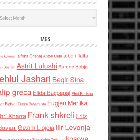
iv
TAGS
arben llalla
alfons Grishaj
Anton Cefa
no kolonjari
Astrit Lulushi
Aurenc Bebja
an Bushati
ehlul Jashari
Beqir Sina
alip greca
Elida Buçpapaj
Elmi Berisha
Eugjen Merlika
er Bytyci
Ermira Babamusta
Frank shkreli
hri Xharra
Fritz
Ilir Levonja
Gezim Llojdia
dovani
kosova
rviste
Kolec Traboini
Keze Kozeta Zylo