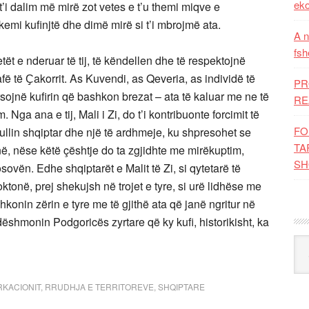
eko
t’i dalim më mirë zot vetes e t’u themi miqve e
emi kufinjtë dhe dimë mirë si t’i mbrojmë ata.
A n
fsh
ët e nderuar të tij, të këndellen dhe të respektojnë
fë të Ҫakorrit. As Kuvendi, as Qeveria, as individë të
PR
ërsojnë kufirin që bashkon brezat – ata të kaluar me ne të
RE
ga ana e tij, Mali i Zi, do t’i kontribuonte forcimit të
FO
llin shqiptar dhe një të ardhmeje, ku shpresohet se
TA
në, nëse këtë çështje do ta zgjidhte me mirëkuptim,
SH
ovën. Edhe shqiptarët e Malit të Zi, si qytetarë të
oktonë, prej shekujsh në trojet e tyre, si urë lidhëse me
onin zërin e tyre me të gjithë ata që janë ngritur në
i dëshmonin Podgoricës zyrtare që ky kufi, historikisht, ka
Kat
KACIONIT
,
RRUDHJA E TERRITOREVE
,
SHQIPTARE