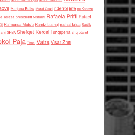
sove
nderroi jete
Marjana Bulku
ne Kosove
Murat Gecaj
Rafaela Prifti
Rafael
e Tereza
presidenti Nishani
qi
Raimonda Moisiu
Ramiz Lushaj
reshat kripa
Sadik
Shefqet Kercelli
shqiperia
hani
shqiptaret
SHBA
kol Paja
Vatra
Visar Zhiti
Thaci