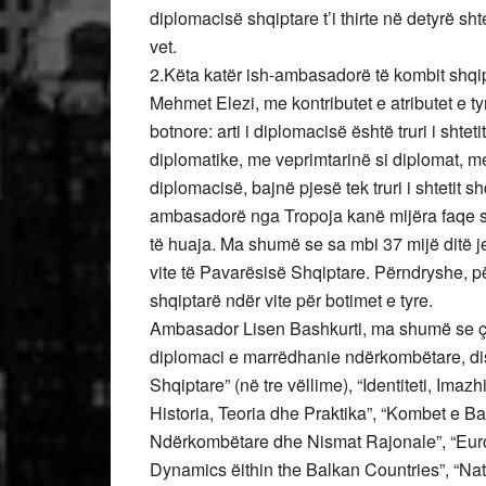
diplomacisë shqiptare t’i thirte në detyrë 
vet.
2.Këta katër ish-ambasadorë të kombit shqip
Mehmet Elezi, me kontributet e atributet e t
botnore: arti i diplomacisë është truri i shteti
diplomatike, me veprimtarinë si diplomat, me 
diplomacisë, bajnë pjesë tek truri i shtetit s
ambasadorë nga Tropoja kanë mijëra faqe shk
të huaja. Ma shumë se sa mbi 37 mijë ditë j
vite të Pavarësisë Shqiptare. Përndryshe, p
shqiptarë ndër vite për botimet e tyre.
Ambasador Lisen Bashkurti, ma shumë se çdo 
diplomaci e marrëdhanie ndërkombëtare, dis
Shqiptare” (në tre vëllime), “Identiteti, Ima
Historia, Teoria dhe Praktika”, “Kombet e B
Ndërkombëtare dhe Nismat Rajonale”, “Europ
Dynamics ëithin the Balkan Countries”, “Nat