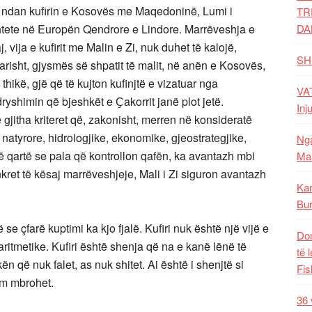
 ndan kufirin e Kosovës me Maqedoninë, Lumi i
TR
htete në Europën Qendrore e Lindore. Marrëveshja e
DA
 vija e kufirit me Malin e Zi, nuk duhet të kalojë,
SH
rarisht, gjysmës së shpatit të malit, në anën e Kosovës,
 thikë, gjë që të kujton kufinjtë e vizatuar nga
VAT
dryshimin që bjeshkët e Ҫakorrit janë plot jetë.
Inj
gjitha kriteret që, zakonisht, merren në konsideratë
et natyrore, hidrologjike, ekonomike, gjeostrategjike,
Nga
 të qartë se pala që kontrollon qafën, ka avantazh mbi
Mal
nkret të kësaj marrëveshjeje, Mali i Zi siguron avantazh
Kar
Bur
 se çfarë kuptimi ka kjo fjalë. Kufiri nuk është një vijë e
Dom
aritmetike. Kufiri është shenja që na e kanë lënë të
të 
kën që nuk falet, as nuk shitet. Ai është i shenjtë si
Fis
tëm mbrohet.
36 