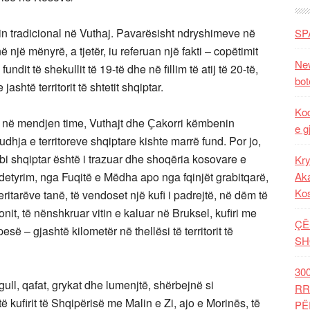
n tradicional në Vuthaj. Pavarësisht ndryshimeve në
SP
në një mënyrë, a tjetër, iu referuan një fakti – copëtimit
New
dit të shekullit të 19-të dhe në fillim të atij të 20-të,
bot
ashtë territorit të shtetit shqiptar.
Kod
rit, në mendjen time, Vuthajt dhe Ҫakorri këmbenin
e g
dhja e territoreve shqiptare kishte marrë fund. Por jo,
ombi shqiptar është i trazuar dhe shoqëria kosovare e
Kry
e detyrim, nga Fuqitë e Mëdha apo nga fqinjët grabitqarë,
Aka
Ko
ritarëve tanë, të vendoset një kufi i padrejtë, në dëm të
t, të nënshkruar vitin e kaluar në Bruksel, kufiri me
ÇË
së – gjashtë kilometër në thellësi të territorit të
SH
30
gull, qafat, grykat dhe lumenjtë, shërbejnë si
RR
 kufirit të Shqipërisë me Malin e Zi, ajo e Morinës, të
PË