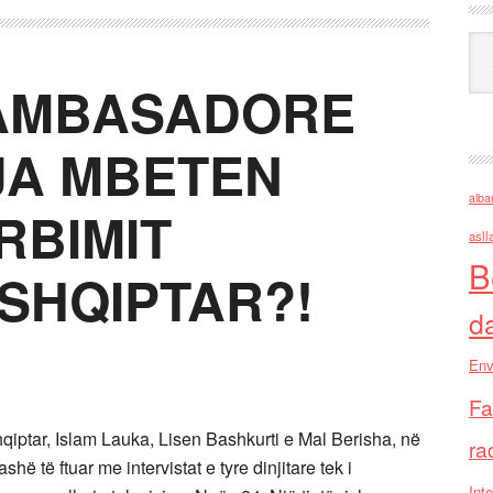
Ark
 AMBASADORE
JA MBETEN
alba
RBIMIT
asll
B
 SHQIPTAR?!
d
Env
Fa
hqiptar, Islam Lauka, Lisen Bashkurti e Mal Berisha, në
ra
hë të ftuar me intervistat e tyre dinjitare tek i
Inte