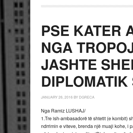
PSE KATER
NGA TROPO
JASHTE SHE
DIPLOMATIK
JANUARY 26, 2016
BY
DGRECA
Nga Ramiz LUSHAJ/
1.Tre ish-ambasadorë të shtetit (e kombit) s
ndrrimin e viteve, brenda një muaji kohe, i pas