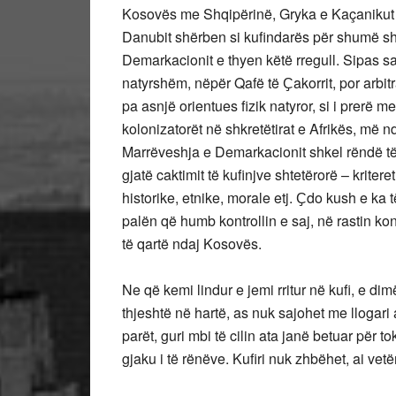
Kosovës me Shqipërinë, Gryka e Kaçanikut
Danubit shërben si kufindarës për shumë s
Demarkacionit e thyen këtë rregull. Sipas saj,
natyrshëm, nëpër Qafë të Ҫakorrit, por arbit
pa asnjë orientues fizik natyror, si i prerë me
kolonizatorët në shkretëtirat e Afrikës, më n
Marrëveshja e Demarkacionit shkel rëndë të 
gjatë caktimit të kufinjve shtetërorë – kriter
historike, etnike, morale etj. Ҫdo kush e ka
palën që humb kontrollin e saj, në rastin ko
të qartë ndaj Kosovës.
Ne që kemi lindur e jemi rritur në kufi, e dimë
thjeshtë në hartë, as nuk sajohet me llogari 
parët, guri mbi të cilin ata janë betuar për to
gjaku i të rënëve. Kufiri nuk zhbëhet, ai ve