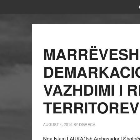
MARRËVESH
DEMARKACIO
VAZHDIMI I 
TERRITOREV
AUGUST 4, 2016
BY
DGRECA
Nga Islam LAUKA/ Ish Ambasador i Shqipër