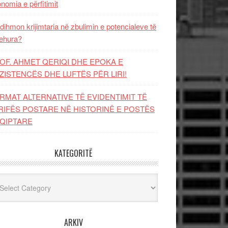
nomia e përfitimit
dihmon krijimtaria në zbulimin e potencialeve të
ehura?
OF. AHMET QERIQI DHE EPOKA E
ZISTENCЁS DHE LUFTЁS PЁR LIRI!
RMAT ALTERNATIVE TË EVIDENTIMIT TË
RIFËS POSTARE NË HISTORINË E POSTËS
QIPTARE
KATEGORITË
egoritë
ARKIV