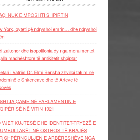
AÇI NUK E MPOSHTI SHPIRTIN
 York, qyteti që ndryshoi emrin… dhe ndryshoi
ën
i zakonor dhe isopolifonia dy nga monumentet
jalla madhështore të antikitetit shqiptar
etari i Vatrës Dr. Elmi Berisha zhvilloi takim në
deminë e Shkencave dhe të Arteve të
sovës
SHTJA ÇAME NË PARLAMENTIN E
QIPËRISË NË VITIN 1921
0 VJET KUJTESË DHE IDENTITET-TRYEZË E
UMBULLAKËT NË OSTROS TË KRAJËS
R SHPËRNGULJEN E ARBËRESHËVE NGA