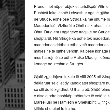
Prenotimet nëpër objektet turistikpër Vitin 
Pushteti lokal është i xhveshur nga të gjith
në Strugë, edhe pse Struga ka më shumë banor
Maqedonisë. Vizitorët e Ohrit në krahasim m
Ohrit. Dirigjent i ngjarjeve tragjike në Strug
shqiptarët. Në Strugë ka edhe tek maqedonas
maqedonas dridhen edhe vetë maqedonasit. Pus
mafjes në të gjithë vendin, ka pesë konaqe 
mos harrojmë se edhe Ratko Mladiç, I dënuar 
konaqe në rrethin e Strugës.
Gjatë zgjedhjeve lokale të vitit 2005 në Str
deklaruar se cilët dy kandidatët shqiptarë nu
se cili do të zgjidhet. U tha, u bë. Shëërbi
e disa qindra bashkëpunëtorëve të vetë të k
Marsellusi në Hamletin e Shekspirit. Gjith
klithte shqiptari jo tru hu.