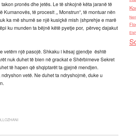
i takon pronës dhe jetës. Le të shkojnë këta jaranë të
Ko
e të Kumanovës, të procesit ,, Monstrun”, të montuar nën
Nen
a nuk ka më shumë se një kusiçkë mish (shprehje e marë
Flo
ëpi ku munden ta bëjnë këtë pyetje por, përveç dajakut
Els
So
shte vetëm një pasojë. Shkaku i kësaj gjendje është
arët nuk duhet të bien në grackat e Shërbimeve Sekret
uhet të hapen që shqiptarët ta gjejnë mendjen.
uk ndryshon vetë. Ne duhet ta ndryshojmë, duke u
n.
OLLOZHANI