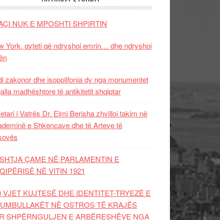
AÇI NUK E MPOSHTI SHPIRTIN
 York, qyteti që ndryshoi emrin… dhe ndryshoi
ën
i zakonor dhe isopolifonia dy nga monumentet
jalla madhështore të antikitetit shqiptar
etari i Vatrës Dr. Elmi Berisha zhvilloi takim në
deminë e Shkencave dhe të Arteve të
sovës
SHTJA ÇAME NË PARLAMENTIN E
QIPËRISË NË VITIN 1921
0 VJET KUJTESË DHE IDENTITET-TRYEZË E
UMBULLAKËT NË OSTROS TË KRAJËS
R SHPËRNGULJEN E ARBËRESHËVE NGA