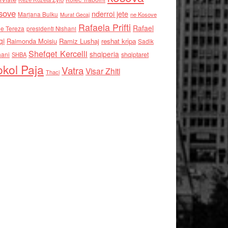
sove
nderroi jete
Marjana Bulku
ne Kosove
Murat Gecaj
Rafaela Prifti
Rafael
e Tereza
presidenti Nishani
qi
Raimonda Moisiu
Ramiz Lushaj
reshat kripa
Sadik
Shefqet Kercelli
shqiperia
hani
shqiptaret
SHBA
kol Paja
Vatra
Visar Zhiti
Thaci