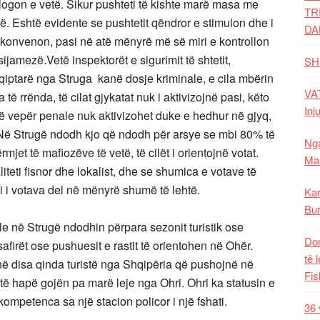
logon e vetë. Sikur pushteti të kishte marë masa me
TR
llë. Eshtë evidente se pushtetit qëndror e stimulon dhe i
DA
 konvenon, pasi në atë mënyrë më së miri e kontrollon
 sijamezë.Vetë inspektorët e sigurimit të shtetit,
SH
qiptarë nga Struga kanë dosje kriminale, e cila mbërin
VAT
ë rrënda, të cilat gjykatat nuk i aktivizojnë pasi, këto
Inj
jë vepër penale nuk aktivizohet duke e hedhur në gjyq,
. Në Strugë ndodh kjo që ndodh për arsye se mbi 80% të
Nga
jet të mafiozëve të vetë, të cilët i orientojnë votat.
Mal
eti fisnor dhe lokalist, dhe se shumica e votave të
ti i votava del në mënyrë shumë të lehtë.
Kar
Bur
ale në Strugë ndodhin përpara sezonit turistik ose
Dom
firët ose pushuesit e rastit të orientohen në Ohër.
të 
në disa qinda turistë nga Shqipëria që pushojnë në
Fis
të hapë gojën pa marë leje nga Ohri. Ohri ka statusin e
 kompetenca sa një stacion policor i një fshati.
36 