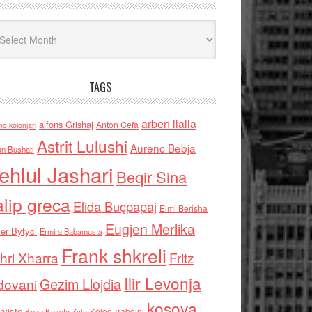
iv
TAGS
arben llalla
alfons Grishaj
Anton Cefa
no kolonjari
Astrit Lulushi
Aurenc Bebja
an Bushati
ehlul Jashari
Beqir Sina
alip greca
Elida Buçpapaj
Elmi Berisha
Eugjen Merlika
er Bytyci
Ermira Babamusta
Frank shkreli
hri Xharra
Fritz
Ilir Levonja
Gezim Llojdia
dovani
kosova
rviste
Kolec Traboini
Keze Kozeta Zylo