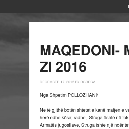
MAQEDONI- M
ZI 2016
DECEMBER 17, 2015
BY
DGRECA
Nga Shpetim POLLOZHANI/
Në të gjithë botën shtetet e kanë mafjen e 
herë edhe kësaj radhe, Struga është në foku
Armatës jugosllave, Struga ishte një ndër tet