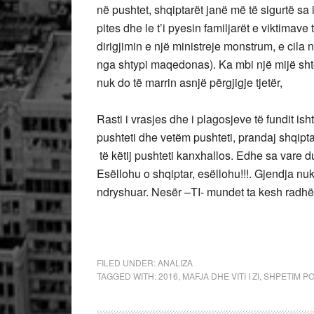
në pushtet, shqiptarët janë më të sigurtë sa 
pites dhe le t’i pyesin familjarët e viktimav
dirigjimin e një ministreje monstrum, e cil
nga shtypi maqedonas). Ka mbi një mijë sht
nuk do të marrin asnjë përgjigje tjetër,
Rasti i vrasjes dhe i plagosjeve të fundit i
pushteti dhe vetëm pushteti, prandaj shqipt
të këtij pushteti kanxhallos. Edhe sa vare d
Esëllohu o shqiptar, esëllohu!!!. Gjendja n
ndryshuar. Nesër –TI- mundet ta kesh radhë
FILED UNDER:
ANALIZA
TAGGED WITH:
2016
,
MAFJA DHE VITI I ZI
,
SHPETIM P