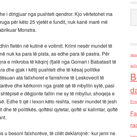
Ark
 dhe i dirigjuar nga pushteti qendror. Kjo vërtetohet ma
Struga për këto 25 vjetët e fundit, nuk kanë marë më
fabrikuar Monstra.
dhin fletën në kutinë e votimit. Krimi nesër mundet të
në nuk ka para të pista, as edhe para të pastra. Për
alba
qna e mikroba të këqinj (fjalë nga Gomari i Babatasit të
asll
 dhe gjak i këtij pushteti dhe të kësaj politike
B
ndësuan ata fallxhoret e famshme të Leskovecit të
ptarëve dhe kërkonin nga gratë që të mbyllin sytë, pasi
d
 shtëpisë e dëgjonte fallin me sy të mbyllur, shoqeja e
isë. Edhe ti që i lexon këto reshta, nesër mundet të jesh
Env
 dhe të politikës, qoftësi qytetar, qoftë si kalimtar, qoftë
Fa
ant.
ra
os u besoni falxhorëve, të cilët deklarojnë: kur jemi ne
Inte