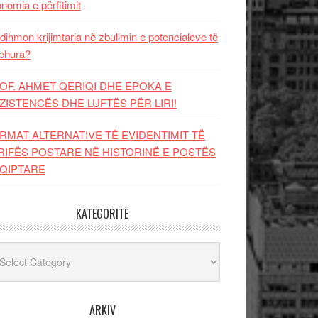
nomia e përfitimit
dihmon krijimtaria në zbulimin e potencialeve të
ehura?
OF. AHMET QERIQI DHE EPOKA E
ZISTENCЁS DHE LUFTЁS PЁR LIRI!
RMAT ALTERNATIVE TË EVIDENTIMIT TË
RIFËS POSTARE NË HISTORINË E POSTËS
QIPTARE
KATEGORITË
egoritë
ARKIV