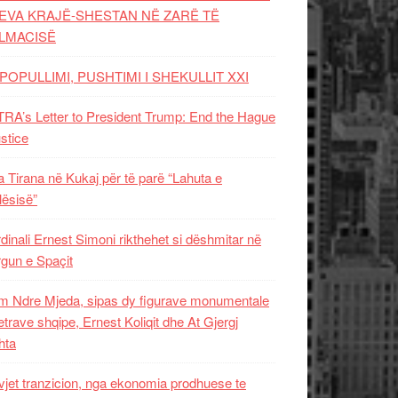
EVA KRAJË-SHESTAN NË ZARË TË
LMACISË
POPULLIMI, PUSHTIMI I SHEKULLIT XXI
RA’s Letter to President Trump: End the Hague
ustice
 Tirana në Kukaj për të parë “Lahuta e
ësisë”
dinali Ernest Simoni rikthehet si dëshmitar në
gun e Spaçit
 Ndre Mjeda, sipas dy figurave monumentale
letrave shqipe, Ernest Koliqit dhe At Gjergj
hta
vjet tranzicion, nga ekonomia prodhuese te