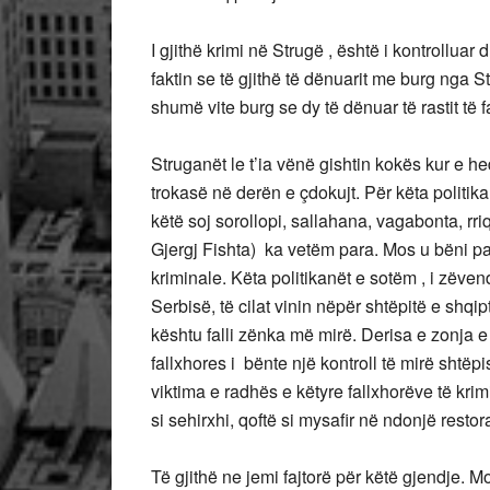
I gjithë krimi në Strugë , është i kontrolluar
faktin se të gjithë të dënuarit me burg nga 
shumë vite burg se dy të dënuar të rastit të 
Struganët le t’ia vënë gishtin kokës kur e he
trokasë në derën e çdokujt. Për këta politika
këtë soj sorollopi, sallahana, vagabonta, rri
Gjergj Fishta) ka vetëm para. Mos u bëni para
kriminale. Këta politikanët e sotëm , i zëve
Serbisë, të cilat vinin nëpër shtëpitë e shqi
kështu falli zënka më mirë. Derisa e zonja e
fallxhores i bënte një kontroll të mirë shtëp
viktima e radhës e këtyre fallxhorëve të krimit
si sehirxhi, qoftë si mysafir në ndonjë restor
Të gjithë ne jemi fajtorë për këtë gjendje. M