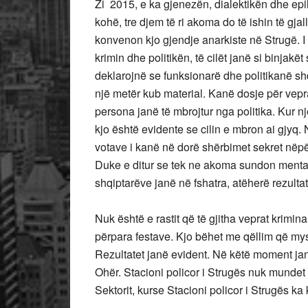
Zi 2015, e ka gjenezën, dialektikën dhe epi
kohë, tre djem të ri akoma do të ishin të gja
konvenon kjo gjendje anarkiste në Strugë. I
krimin dhe politikën, të cilët janë si binjakët
deklarojnë se funksionarë dhe politikanë sh
një metër kub material. Kanë dosje për vepra t
persona janë të mbrojtur nga politika. Kur n
kjo është evidente se cilin e mbron ai gjyq
votave i kanë në dorë shërbimet sekret nëpërm
Duke e ditur se tek ne akoma sundon mentalit
shqiptarëve janë në fshatra, atëherë rezulta
Nuk është e rastit që të gjitha veprat krimin
përpara festave. Kjo bëhet me qëllim që mysa
Rezultatet janë evident. Në këtë moment ja
Ohër. Stacioni policor i Strugës nuk mundet 
Sektorit, kurse Stacioni policor i Strugës ka