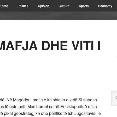
Home
Politics
Opinion
Culture
Sports
Economy
AFJA DHE VITI I
vetë. Në Maqedoni mafja e ka shtetin e vetë.Si shpesh
s të opinionit. Mos haroni se në Enciklopedinë e ish
ë pikat geostrategjike dhe politike të ish Jugosllavis;, e