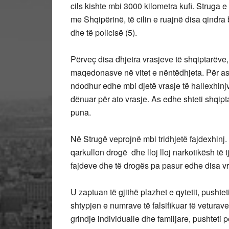
cils kishte mbi 3000 kilometra kufi. Struga 
me Shqipërinë, të cilin e ruajnë disa qindra
dhe të policisë (5).
Përveç disa dhjetra vrasjeve të shqiptarëve
maqedonasve në vitet e nëntëdhjeta. Për a
ndodhur edhe mbi djetë vrasje të hallexhinj
dënuar për ato vrasje. As edhe shteti shqipta
puna.
Në Strugë veprojnë mbi tridhjetë fajdexhinj.
qarkullon drogë dhe lloj lloj narkotikësh të 
fajdeve dhe të drogës pa pasur edhe disa vr
U zaptuan të gjithë plazhet e qytetit, pusht
shtypjen e numrave të falsifikuar të vetura
grindje individualle dhe familjare, pushteti pë