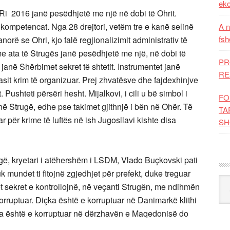
eko
e Ri 2016 janë pesëdhjetë me një në dobi të Ohrit.
a kompetencat. Nga 28 drejtori, vetëm tre e kanë selinë
A n
fsh
ë se Ohri, kjo falë regjionalizimit administrativ të
e ata të Strugës janë pesëdhjetë me një, në dobi të
PR
ë janë Shërbimet sekret të shtetit. Instrumentet janë
RE
it krim të organizuar. Prej zhvatësve dhe fajdexhinjve
hteti përsëri hesht. Mijalkovi, i cili u bë simbol i
FO
në Strugë, edhe pse takimet gjithnjë i bën në Ohër. Të
TA
për krime të luftës në ish Jugosllavi kishte disa
SH
ugë, kryetari i atëhershëm i LSDM, Vlado Buçkovski pati
k mundet ti fitojnë zgjedhjet për prefekt, duke treguar
Kat
met sekret e kontrollojnë, në veçanti Strugën, me ndihmën
orruptuar. Diçka është e korruptuar në Danimarkë klithi
çka është e korruptuar në dërzhavën e Maqedonisë do