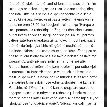
tëra për të telefonuar në familjet tona dhe, sapo e mirrnim
linjen, ajo na shkëputej, sepse rrjeti ka qenë i dobët dhe,
ndoshta, ishte pala serbe ajo, që i pengonte këto lidhje
tonat. Gjatë asaj kohe, kemi pasur vetëm një emision në
radio, në orën 23:00, ku i degjonim lajmet nga “Evropa e
lirë”, përmes një radiolidhje të Zagrebit dhe ishte i vetmi
burim informacionesh, në gjuhën shqipe. Më tej, përmes
valëve satelitore u realizua që ta ndjekim TVSH-në, nga 2
orë në mbrëmje, çka ishte një gëzim i madhë për ne, në
atë kohë. Ndërsa tani është shumë më lehtë. Edhe pse na
ndajnë mijëra kilometra nga ajo tokë e bekuar, bashkë me
Oqeanin Atllantik në mes, ndjehemi shumë më afër
Atdheut tonë. Jo vetëm që e kemi telefonin, por edhe rrjetin
e internetit, ku fatbardhësisht jo vetëm shkembimin e e-
mailave, që mund ta bësh, por ke mundësi të flasësh qoftë
drejtpërdrejt, me shkrim ose edhe ta shohësh në kamerë.
Po ashtu, në TV kemi shumë kanale shqiptare ose edhe
dëgojmë stacione të ndryshme radioje etj. Lirisht mund të
them se brenda katër mureve të shtëpisë është mjedisi ynë
shqiptar ose “Shqipëria e vogël”. Ndërsa, kur dalim jashtë,