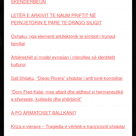
SKËNDERBEUN
LETËR E ARKIVIT TE NAUM PRIFTIT NË
PERVJETORIN E PARE TE DRAGO SILIQIT
Oxhaku, nga elementi arkitektonik te simboli i trungut
familjar
Arbëreshët si model evropian i mbrojtjes së identitetit
kulturor
Sali Shijaku, “Diego Rivera” shqiptar i artit tonë kombëtar
“Dom Fred Kalaj, mes altarit dhe atdheut si hermeneutikë
e shpresës, kujtesës dhe shërbimit”
A PO ARMATOSET BALLKANI?
Kriza e vlerave – Tragjedia e vërtetë e tranzicionit shqiptar