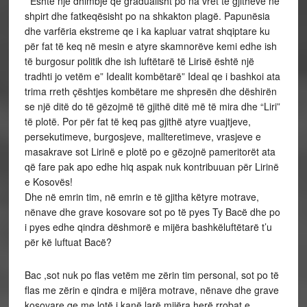
Është një dhimbje që gradualisht po na vret të gjithëve në
shpirt dhe fatkeqësisht po na shkakton plagë. Papunësia
dhe varfëria ekstreme qe i ka kapluar vatrat shqiptare ku
për fat të keq në mesin e atyre skamnorëve kemi edhe ish
të burgosur politik dhe ish luftëtarë të Lirisë është një
tradhti jo vetëm e” Idealit kombëtarë” Ideal qe i bashkoi ata
trima rreth çështjes kombëtare me shpresën dhe dëshirën
se një ditë do të gëzojmë të gjithë ditë më të mira dhe “Liri”
të plotë. Por për fat të keq pas gjithë atyre vuajtjeve,
persekutimeve, burgosjeve, mallteretimeve, vrasjeve e
masakrave sot Lirinë e plotë po e gëzojnë pameritorët ata
që fare pak apo edhe hiq aspak nuk kontribuuan për Lirinë
e Kosovës!
Dhe në emrin tim, në emrin e të gjitha këtyre motrave,
nënave dhe grave kosovare sot po të pyes Ty Bacë dhe po
i pyes edhe qindra dëshmorë e mijëra bashkëluftëtarë t’u
për kë luftuat Bacë?
Bac ,sot nuk po flas vetëm me zërin tim personal, sot po të
flas me zërin e qindra e mijëra motrave, nënave dhe grave
kosovare qe me lotë i kanë larë mijëra herë rrobat e