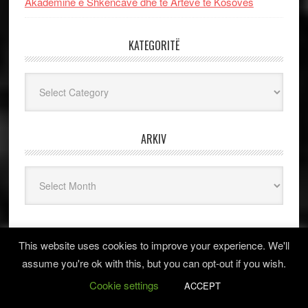
Akademinë e Shkencave dhe të Arteve të Kosovës
KATEGORITË
Kategoritë
ARKIV
Arkiv
TAGS
This website uses cookies to improve your experience. We'll
assume you're ok with this, but you can opt-out if you wish.
arben llalla
alfons Grishaj
Anton Cefa
asllan
albano kolonjari
Cookie settings
ACCEPT
Behlul
Astrit Lulushi
Aurenc Bebja
Bushati