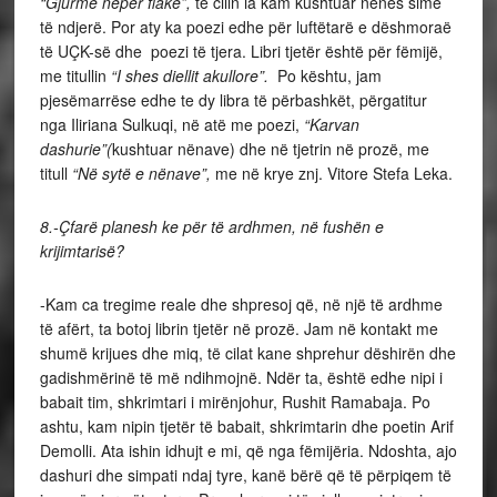
“Gjurmë nëpër
flakë”,
të cilin ia kam kushtuar nënës sime
të ndjerë. Por aty ka poezi edhe për luftëtarë e dëshmoraë
të UÇK-së dhe poezi të tjera. Libri tjetër është për fëmijë,
me titullin
“I shes diellit akullore”.
Po kështu, jam
pjesëmarrëse edhe te dy libra të përbashkët, përgatitur
nga Iliriana Sulkuqi, në atë me poezi,
“Karvan
dashurie”(
kushtuar nënave) dhe në tjetrin në prozë, me
titull
“Në sytë e nënave”,
me në krye znj. Vitore Stefa Leka.
8.-Çfarë planesh ke për të ardhmen, në fushën e
krijimtarisë?
-Kam ca tregime reale dhe shpresoj që, në një të ardhme
të afërt, ta botoj librin tjetër në prozë. Jam në kontakt me
shumë krijues dhe miq, të cilat kane shprehur dëshirën dhe
gadishmërinë të më ndihmojnë. Ndër ta, është edhe nipi i
babait tim, shkrimtari i mirënjohur, Rushit Ramabaja. Po
ashtu, kam nipin tjetër të babait, shkrimtarin dhe poetin Arif
Demolli. Ata ishin idhujt e mi, që nga fëmijëria. Ndoshta, ajo
dashuri dhe simpati ndaj tyre, kanë bërë që të përpiqem të