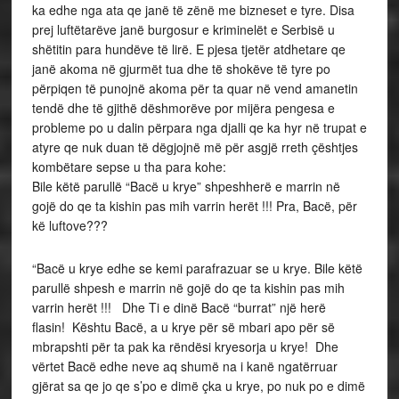
ka edhe nga ata qe janë të zënë me bizneset e tyre. Disa
prej luftëtarëve janë burgosur e kriminelët e Serbisë u
shëtitin para hundëve të lirë. E pjesa tjetër atdhetare qe
janë akoma në gjurmët tua dhe të shokëve të tyre po
përpiqen të punojnë akoma për ta quar në vend amanetin
tendë dhe të gjithë dëshmorëve por mijëra pengesa e
probleme po u dalin përpara nga djalli qe ka hyr në trupat e
atyre qe nuk duan të dëgjojnë më për asgjë rreth çështjes
kombëtare sepse u tha para kohe:
Bile këtë parullë “Bacë u krye” shpeshherë e marrin në
gojë do qe ta kishin pas mih varrin herët !!! Pra, Bacë, për
kë luftove???
“Bacë u krye edhe se kemi parafrazuar se u krye. Bile këtë
parullë shpesh e marrin në gojë do qe ta kishin pas mih
varrin herët !!! Dhe Ti e dinë Bacë “burrat” një herë
flasin! Kështu Bacë, a u krye për së mbari apo për së
mbrapshti për ta pak ka rëndësi kryesorja u krye! Dhe
vërtet Bacë edhe neve aq shumë na i kanë ngatërruar
gjërat sa qe jo qe s’po e dimë çka u krye, po nuk po e dimë