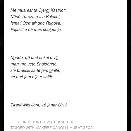
Me mua është Gjergj Kastrioti,
Nënë Tereza e Isa Boletini,
Ismail Qemaili dhe Rugova,
Pajaziti e në mes shqiponja.
Ngado, që unë shkoj e vij,
marr me vete Shqipërinë,
s’e braktisi sa të jem gjallë,
se unë jam bija e sajë!
Tiranë-Nju Jork, 18 janar 2013
FILED UNDER:
INTERVISTE
,
KULTURE
TAGGED WITH:
MAKFIRE CANOLLI
,
MURAT GECAJ