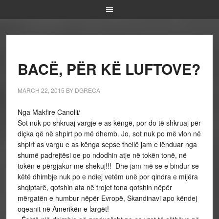
BACË, PËR KË LUFTOVE?
MARCH 22, 2015
BY
DGRECA
Nga Makfire Canolli/
Sot nuk po shkruaj vargje e as këngë, por do të shkruaj për
diçka që në shpirt po më dhemb. Jo, sot nuk po më vlon në
shpirt as vargu e as kënga sepse thellë jam e lënduar nga
shumë padrejtësi qe po ndodhin atje në tokën tonë, në
tokën e përgjakur me shekuj!!! Dhe jam më se e bindur se
këtë dhimbje nuk po e ndiej vetëm unë por qindra e mijëra
shqiptarë, qofshin ata në trojet tona qofshin nëpër
mërgatën e humbur nëpër Evropë, Skandinavi apo këndej
oqeanit në Amerikën e largët!