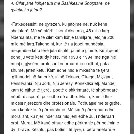
4.-Cilat janë lidhjet tua me Bashkësinë Shqiptare, në
qytetin ku jeton?
-Fatkeqësisht, në qytezën, ku jetojmë ne, nuk kemi
shqiptarë. Më së afërti, i kemi disa miq, 45 milje larg.
Ndërsa ata, me të cilët kam lidhje familjare, jetojnë 200
mile më larg.Takohemi, kur të na jepet mundësia,
meqenëse këtu tërë jeta është: punë e gjumë. Keni qenë
edhe ju vetë këtu dy herë, më 1993 e 1994, me nga një
muaj e gjysëm, profesor i nderuar dhe e njihni, pak a
shumë, jetën këtu. Kam edhe miq e mikesha të tjera,
gjithandej në Amerikë, si në Teksas, Çikago, Miçigan,
Pensilvania, Nju Jork, Nju Jeresy, Konektika etj. Mandej,
kam të njihur të tjerë, poetë e shkrimtarë, të shpërndarë
nëpër diasporë, por edhe në atdhe. Me ta, kam lidhur
miqësi njerëzore dhe profesionale. Pothuajse me të gjithë,
kam kontakte të përhershme. Më kanë përkrahur edhe
moralisht, ku njeri ndër ata miq jeni edhe Ju, i nderuari
prof. Murat. Më kanë ofruar edhe përkrahje për botimin e
dy librave. Kështu, pas botimit të tyre, u bëra anëtare e