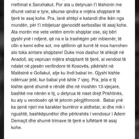
rrethinat e Sanxhakut. Por ata u detyruan t’i lëshonin me
dhunë vatrat e tyre, sikurse qindra e mijëra shqiptarë të
tjerë te asaj kohe. Pra, lanë shtëpi e katandi dhe ikën nga
mundën, për t’i mbijetuar gjenocidit serbosllav të asaj kohe.
Ata morën me vete vetëm emrin shqiptar ose, siç bëri
gjyshi ynë i ndjerë, që na e la trashëgim për mbiemër, të
cilin e kemi edhe sot, me qëllimin që kurrë të mos harrohen
ato toka amtare shqiptare! Duke mos dashur të shkojë në
Anadoll, siç vepruan mijëra shqiptarë të tjerë, ai vendosi të
ndalet në pjesën verilindore të Kosovës, pikërisht në
Malësinë e Gollakut, atje ku lindi babai im. Gjyshi kishte
ndërruar jetë, kur babai ynë ishte 7 vjeç. Pra, jeta e tij
kishte qenë shumë e rëndë dhe në moshën 13-vjeçare,
bashkë me nënën e tij, u detyrua të niset drejt Prishtinës,
ku aty u vendosën që të jetonin përgjithmonë. Babai ynë
ka qenë njeri me karakter burrëror e atdhetar, si dhe mik i
ngushtë, bashkëpunëtor dhe përkrahës i vendosur i Adem
Demaçit dhe shumë trimave të tjerë e luftëtarë të asaj
kohe.