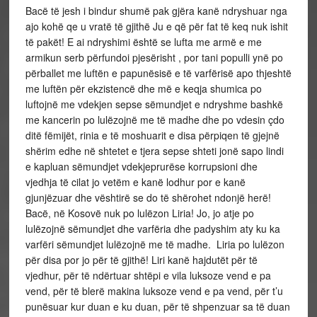
Bacë të jesh i bindur shumë pak gjëra kanë ndryshuar nga
ajo kohë qe u vratë të gjithë Ju e që për fat të keq nuk ishit
të pakët! E ai ndryshimi është se lufta me armë e me
armikun serb përfundoi pjesërisht , por tani populli ynë po
përballet me luftën e papunësisë e të varfërisë apo thjeshtë
me luftën për ekzistencë dhe më e keqja shumica po
luftojnë me vdekjen sepse sëmundjet e ndryshme bashkë
me kancerin po lulëzojnë me të madhe dhe po vdesin çdo
ditë fëmijët, rinia e të moshuarit e disa përpiqen të gjejnë
shërim edhe në shtetet e tjera sepse shteti jonë sapo lindi
e kapluan sëmundjet vdekjeprurëse korrupsioni dhe
vjedhja të cilat jo vetëm e kanë lodhur por e kanë
gjunjëzuar dhe vështirë se do të shërohet ndonjë herë!
Bacë, në Kosovë nuk po lulëzon Liria! Jo, jo atje po
lulëzojnë sëmundjet dhe varfëria dhe padyshim aty ku ka
varfëri sëmundjet lulëzojnë me të madhe. Liria po lulëzon
për disa por jo për të gjithë! Liri kanë hajdutët për të
vjedhur, për të ndërtuar shtëpi e vila luksoze vend e pa
vend, për të blerë makina luksoze vend e pa vend, për t’u
punësuar kur duan e ku duan, për të shpenzuar sa të duan