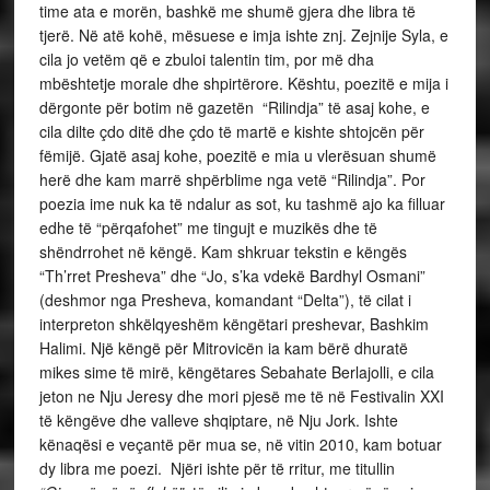
time ata e morën, bashkë me shumë gjera dhe libra të
tjerë. Në atë kohë, mësuese e imja ishte znj. Zejnije Syla, e
cila jo vetëm që e zbuloi talentin tim, por më dha
mbështetje morale dhe shpirtërore. Kështu, poezitë e mija i
dërgonte për botim në gazetën “Rilindja” të asaj kohe, e
cila dilte çdo ditë dhe çdo të martë e kishte shtojcën për
fëmijë. Gjatë asaj kohe, poezitë e mia u vlerësuan shumë
herë dhe kam marrë shpërblime nga vetë “Rilindja”. Por
poezia ime nuk ka të ndalur as sot, ku tashmë ajo ka filluar
edhe të “përqafohet” me tingujt e muzikës dhe të
shëndrrohet në këngë. Kam shkruar tekstin e këngës
“Th’rret Presheva” dhe “Jo, s’ka vdekë Bardhyl Osmani”
(deshmor nga Presheva, komandant “Delta”), të cilat i
interpreton shkëlqyeshëm këngëtari preshevar, Bashkim
Halimi. Një këngë për Mitrovicën ia kam bërë dhuratë
mikes sime të mirë, këngëtares Sebahate Berlajolli, e cila
jeton ne Nju Jeresy dhe mori pjesë me të në Festivalin XXI
të këngëve dhe valleve shqiptare, në Nju Jork. Ishte
kënaqësi e veçantë për mua se, në vitin 2010, kam botuar
dy libra me poezi. Njëri ishte për të rritur, me titullin