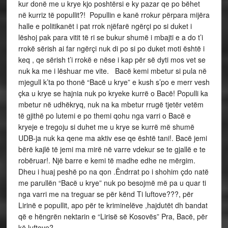
kur donë me u krye kjo poshtërsi e ky pazar qe po bëhet
në kurriz të popullit?! Popullin e kanë rrokur përpara mijëra
halle e politikanët i pat rrok njëfarë ngërçi po si duket i
lëshoj pak para vitit të ri se bukur shumë i mbajti e a do t’i
rrokë sërish ai far ngërçi nuk di po si po duket moti është i
keq , qe sërish t’i rrokë e nëse i kap për së dyti mos vet se
nuk ka me i lëshuar me vite. Bacë kemi mbetur si pula në
mjegull k’ta po thonë “Bacë u krye” e kush s’po e merr vesh
çka u krye se hajnia nuk po kryeke kurrë o Bacë! Populli ka
mbetur në udhëkryq, nuk na ka mbetur rrugë tjetër vetëm
të gjithë po lutemi e po themi qohu nga varri o Bacë e
kryeje e tregoju si duhet me u krye se kurrë më shumë
UDB-ja nuk ka qene ma aktiv ese qe është tani!. Bacë jemi
bërë kajlë të jemi ma mirë në varre vdekur se te gjallë e te
robëruar!. Një barre e kemi të madhe edhe ne mërgim.
Dheu i huaj peshë po na qon .Ëndrrat po i shohim çdo natë
me parullën “Bacë u krye” nuk po besojmë më pa u quar ti
nga varri me na treguar se për kënd Ti luftove???, për
Lirinë e popullit, apo për te kriminelëve ,hajdutët dh bandat
që e hëngrën nektarin e “Lirisë së Kosovës” Pra, Bacë, për
kë luftove?