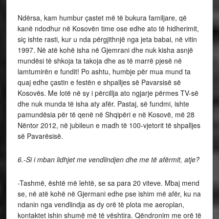
Ndërsa, kam humbur çastet më të bukura familjare, që
kanë ndodhur në Kosovën time ose edhe ato të hidherimit,
siç ishte rasti, kur u nda përgjithnjë nga jeta babai, në vitin
1997. Në atë kohë isha në Gjemrani dhe nuk kisha asnjë
mundësi të shkoja ta takoja dhe as të marrë pjesë në
lamtumirën e fundit! Po ashtu, humbje për mua mund ta
quaj edhe çastin e festën e shpalljes së Pavarsisë së
Kosovës. Me lotë në sy i përcillja ato ngjarje përmes TV-së
dhe nuk munda të isha aty afër. Pastaj, së fundmi, ishte
pamundësia për të qenë në Shqipëri e në Kosovë, më 28
Nëntor 2012, në jubileun e madh të 100-vjetorit të shpalljes
së Pavarësisë.
6.-Si i mban lidhjet me vendlindjen dhe me të afërmit, atje?
-Tashmë, është më lehtë, se sa para 20 viteve. Mbaj mend
se, në atë kohë në Gjermani edhe pse ishim më afër, ku na
ndanin nga vendlindja as dy orë të plota me aeroplan,
kontaktet ishin shumë më të vështira. Qëndronim me orë të