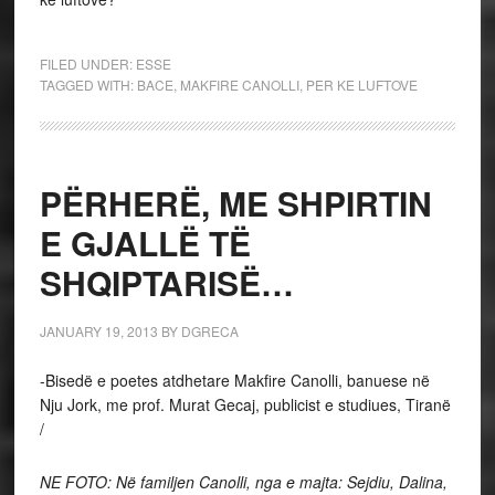
FILED UNDER:
ESSE
TAGGED WITH:
BACE
,
MAKFIRE CANOLLI
,
PER KE LUFTOVE
PËRHERË, ME SHPIRTIN
E GJALLË TË
SHQIPTARISË…
JANUARY 19, 2013
BY
DGRECA
-Bisedë e poetes atdhetare Makfire Canolli, banuese në
Nju Jork, me prof. Murat Gecaj, publicist e studiues, Tiranë
/
NE FOTO: Në familjen Canolli, nga e majta: Sejdiu, Dalina,