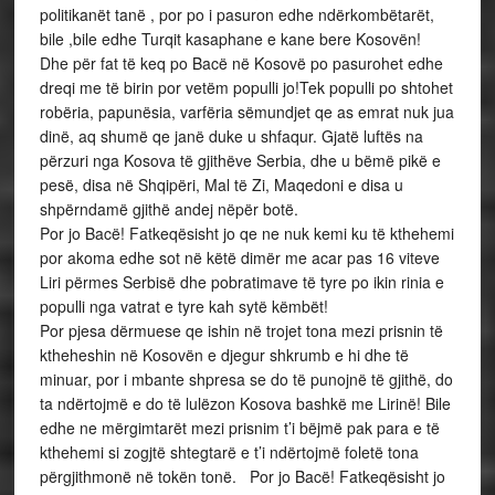
politikanët tanë , por po i pasuron edhe ndërkombëtarët,
bile ,bile edhe Turqit kasaphane e kane bere Kosovën!
Dhe për fat të keq po Bacë në Kosovë po pasurohet edhe
dreqi me të birin por vetëm populli jo!Tek populli po shtohet
robëria, papunësia, varfëria sëmundjet qe as emrat nuk jua
dinë, aq shumë qe janë duke u shfaqur. Gjatë luftës na
përzuri nga Kosova të gjithëve Serbia, dhe u bëmë pikë e
pesë, disa në Shqipëri, Mal të Zi, Maqedoni e disa u
shpërndamë gjithë andej nëpër botë.
Por jo Bacë! Fatkeqësisht jo qe ne nuk kemi ku të kthehemi
por akoma edhe sot në këtë dimër me acar pas 16 viteve
Liri përmes Serbisë dhe pobratimave të tyre po ikin rinia e
populli nga vatrat e tyre kah sytë këmbët!
Por pjesa dërmuese qe ishin në trojet tona mezi prisnin të
ktheheshin në Kosovën e djegur shkrumb e hi dhe të
minuar, por i mbante shpresa se do të punojnë të gjithë, do
ta ndërtojmë e do të lulëzon Kosova bashkë me Lirinë! Bile
edhe ne mërgimtarët mezi prisnim t’i bëjmë pak para e të
kthehemi si zogjtë shtegtarë e t’i ndërtojmë foletë tona
përgjithmonë në tokën tonë. Por jo Bacë! Fatkeqësisht jo