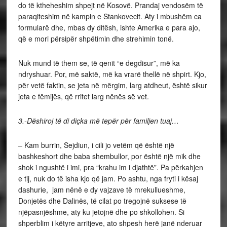
do të ktheheshim shpejt në Kosovë. Prandaj vendosëm të
paraqiteshim në kampin e Stankovecit. Aty i mbushëm ca
formularë dhe, mbas dy ditësh, ishte Amerika e para ajo,
që e mori përsipër shpëtimin dhe strehimin tonë.
Nuk mund të them se, të qenit “e degdisur”, më ka
ndryshuar. Por, më saktë, më ka vrarë thellë në shpirt. Kjo,
për vetë faktin, se jeta në mërgim, larg atdheut, është sikur
jeta e fëmijës, që rritet larg nënës së vet.
3.-Dëshiroj të di diçka më tepër për familjen tuaj…
– Kam burrin, Sejdiun, i cili jo vetëm që është një
bashkeshort dhe baba shembullor, por është një mik dhe
shok i ngushtë i imi, pra “krahu im i djathtë”. Pa përkahjen
e tij, nuk do të isha kjo që jam. Po ashtu, nga fryti i kësaj
dashurie, jam nënë e dy vajzave të mrekullueshme,
Donjetës dhe Dalinës, të cilat po tregojnë suksese të
njëpasnjëshme, aty ku jetojnë dhe po shkollohen. Si
shperblim i këtyre arritjeve, ato shpesh herë janë nderuar