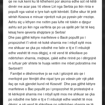
qe ne nuk kemi ku të kthehemi por akoma edhe sot në këtë
dimër me acar pas 16 viteve Liri nga Serbia po ikin rinia e
populli nga vatrat e tyre kah sytë këmbët. Edhe sikur të jetë
sërish Kosova e minuar njerëzit nuk po pyesin për rreziqe.
Ashtu siç u kthyen me nxitim pas lufte në tokën e djegur
ashtu sot po ikin nga varfëria qe po ua sjellë për fat të keq
kësaj here qeveria shqiptare jo Serbia!
Dhe pas gjithë këtyre marifeteve o Bacë popullit po i
propozohet t’i vënë në kokë shamia me i mbyll sytë mos
me shikuar se çka po ndodhë me fatin e tij e t’i mbulojë
edhe veshët të mos dëgjoj, e në vend të shkollave po
ndërtohen xhamia, mejtepe, çakë edhe rininë po i dërgojnë
m luftuar për shtete te huaja vetëm me mbet pobratima me
Serbinë!!!
Familjet e dëshmorëve jo se nuk i gëzojnë ato qe i
meritojnë por fëmijët dhe nipat tyre po vdesin për një pikë
ilaç qe nuk gjendet kund në Kosovë! Dhe pas gjithë këtyre
marifeteve o Bac popullit po i propozohet të protestojnë e
të kërkojnë shamia me i mbyll sytë mos me shikuar se çka
po ndodhë me fatin e tij e t’i mbulojë edhe veshët të mos
dëgjoj, e në vend të shkollave po ndërtohen xhamia qe të