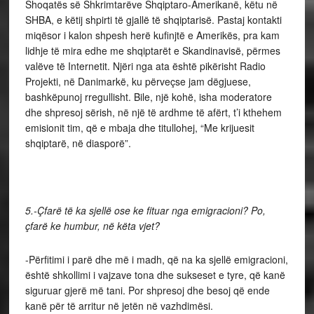
Shoqatës së Shkrimtarëve Shqiptaro-Amerikanë, këtu në
SHBA, e këtij shpirti të gjallë të shqiptarisë. Pastaj kontakti
miqësor i kalon shpesh herë kufinjtë e Amerikës, pra kam
lidhje të mira edhe me shqiptarët e Skandinavisë, përmes
valëve të Internetit. Njëri nga ata është pikërisht Radio
Projekti, në Danimarkë, ku përveçse jam dëgjuese,
bashkëpunoj rregullisht. Bile, një kohë, isha moderatore
dhe shpresoj sërish, në një të ardhme të afërt, t’i kthehem
emisionit tim, që e mbaja dhe titullohej, “Me krijuesit
shqiptarë, në diasporë”.
5.-Çfarë të ka sjellë ose ke fituar nga emigracioni? Po,
çfarë ke humbur, në këta vjet?
-Përfitimi i parë dhe më i madh, që na ka sjellë emigracioni,
është shkollimi i vajzave tona dhe sukseset e tyre, që kanë
siguruar gjerë më tani. Por shpresoj dhe besoj që ende
kanë për të arritur në jetën në vazhdimësi.