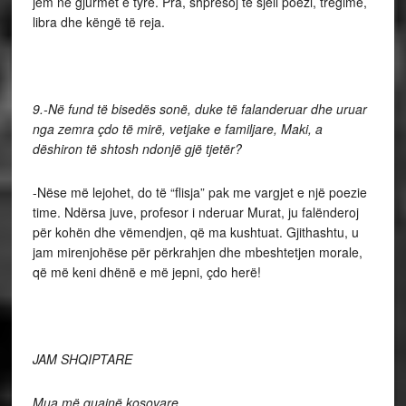
jem në gjurmët e tyre. Pra, shpresoj të sjell poezi, tregime,
libra dhe këngë të reja.
9.-Në fund të bisedës sonë, duke të falanderuar dhe uruar
nga zemra çdo të mirë, vetjake e familjare, Maki, a
dëshiron të shtosh ndonjë gjë tjetër?
-Nëse më lejohet, do të “flisja” pak me vargjet e një poezie
time. Ndërsa juve, profesor i nderuar Murat, ju falënderoj
për kohën dhe vëmendjen, që ma kushtuat. Gjithashtu, u
jam mirenjohëse për përkrahjen dhe mbeshtetjen morale,
që më keni dhënë e më jepni, çdo herë!
JAM SHQIPTARE
Mua më quajnë kosovare,