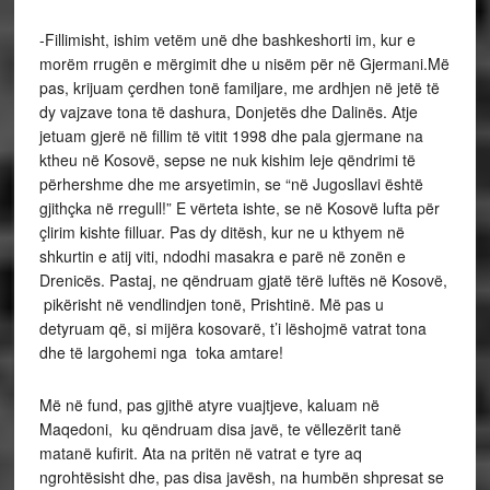
-Fillimisht, ishim vetëm unë dhe bashkeshorti im, kur e
morëm rrugën e mërgimit dhe u nisëm për në Gjermani.Më
pas, krijuam çerdhen tonë familjare, me ardhjen në jetë të
dy vajzave tona të dashura, Donjetës dhe Dalinës. Atje
jetuam gjerë në fillim të vitit 1998 dhe pala gjermane na
ktheu në Kosovë, sepse ne nuk kishim leje qëndrimi të
përhershme dhe me arsyetimin, se “në Jugosllavi është
gjithçka në rregull!” E vërteta ishte, se në Kosovë lufta për
çlirim kishte filluar. Pas dy ditësh, kur ne u kthyem në
shkurtin e atij viti, ndodhi masakra e parë në zonën e
Drenicës. Pastaj, ne qëndruam gjatë tërë luftës në Kosovë,
pikërisht në vendlindjen tonë, Prishtinë. Më pas u
detyruam që, si mijëra kosovarë, t’i lëshojmë vatrat tona
dhe të largohemi nga toka amtare!
Më në fund, pas gjithë atyre vuajtjeve, kaluam në
Maqedoni, ku qëndruam disa javë, te vëllezërit tanë
matanë kufirit. Ata na pritën në vatrat e tyre aq
ngrohtësisht dhe, pas disa javësh, na humbën shpresat se