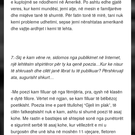
e kuptojmë se ndodhemi në Amerikë. Po ashtu edhe gjatë
veres, kur kemi mundësi, jemi atje, në mesin e familjarëve
dhe miqëve tanë të shumtë. Për fatin tonë të mirë, tani nuk
kemi probleme udhetimi, sepse jemi nënshtatas amerikanë
dhe vajtje-ardhjet i kemi të lehta.
7.-Siç e kam vëne re, sidomos nga publikimet në Internet,
një lehtësim shpirtëror për ty ka qenë poezia…Kur ke nisur
të shkruash dhe cilët janë librat tu të publikuar? Përshkruaji
ata, sugurisht shkurt…
-Me poezi kam filluar që nga fëmijëria, pra, qysh në klasën
e dytë fillore. Vërtet më ngjan, se kam filluar të bëlbëzoj
poetikisht. Poezia ime e parë titullohej “Gjeli im plak”, të
cilën fatkeqësisht nuk e kam, ashtu si shumë poezi të asaj
kohe. Me rastin e bastisjes së shtepisë sonë nga punëtorët
e sigurimit serbë të asaj kohe, kur vëllezërit e mi u
burgosën dhe unë isha në moshën 11-vjeçare, fletoren