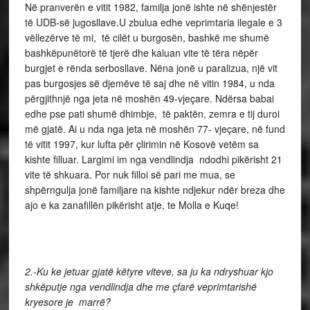
Në pranverën e vitit 1982, familja jonë ishte në shënjestër
të UDB-së jugosllave.U zbulua edhe veprimtaria ilegale e 3
vëllezërve të mi, të cilët u burgosën, bashkë me shumë
bashkëpunëtorë të tjerë dhe kaluan vite të tëra nëpër
burgjet e rënda serbosllave. Nëna jonë u paralizua, një vit
pas burgosjes së djemëve të saj dhe në vitin 1984, u nda
përgjithnjë nga jeta në moshën 49-vjeçare. Ndërsa babai
edhe pse pati shumë dhimbje, të paktën, zemra e tij duroi
më gjatë. Ai u nda nga jeta në moshën 77- vjeçare, në fund
të vitit 1997, kur lufta për çlirimin në Kosovë vetëm sa
kishte filluar. Largimi im nga vendlindja ndodhi pikërisht 21
vite të shkuara. Por nuk filloi së pari me mua, se
shpërngulja jonë familjare na kishte ndjekur ndër breza dhe
ajo e ka zanafillën pikërisht atje, te Molla e Kuqe!
2.-Ku ke jetuar gjatë këtyre viteve, sa ju ka ndryshuar kjo
shkëputje nga vendlindja dhe me çfarë veprimtarishë
kryesore je marrë?