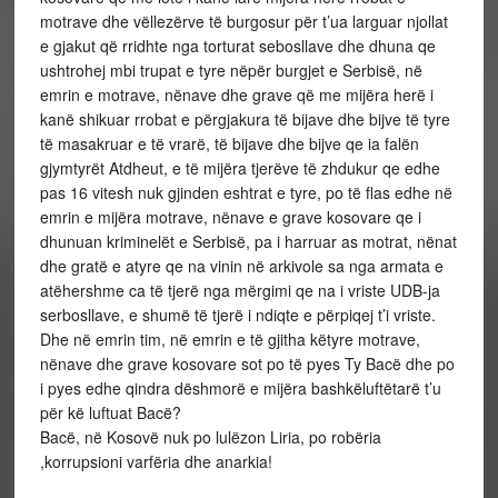
motrave dhe vëllezërve të burgosur për t’ua larguar njollat
e gjakut që rridhte nga torturat sebosllave dhe dhuna qe
ushtrohej mbi trupat e tyre nëpër burgjet e Serbisë, në
emrin e motrave, nënave dhe grave që me mijëra herë i
kanë shikuar rrobat e përgjakura të bijave dhe bijve të tyre
të masakruar e të vrarë, të bijave dhe bijve qe ia falën
gjymtyrët Atdheut, e të mijëra tjerëve të zhdukur qe edhe
pas 16 vitesh nuk gjinden eshtrat e tyre, po të flas edhe në
emrin e mijëra motrave, nënave e grave kosovare qe i
dhunuan kriminelët e Serbisë, pa i harruar as motrat, nënat
dhe gratë e atyre qe na vinin në arkivole sa nga armata e
atëhershme ca të tjerë nga mërgimi qe na i vriste UDB-ja
serbosllave, e shumë të tjerë i ndiqte e përpiqej t’i vriste.
Dhe në emrin tim, në emrin e të gjitha këtyre motrave,
nënave dhe grave kosovare sot po të pyes Ty Bacë dhe po
i pyes edhe qindra dëshmorë e mijëra bashkëluftëtarë t’u
për kë luftuat Bacë?
Bacë, në Kosovë nuk po lulëzon Liria, po robëria
,korrupsioni varfëria dhe anarkia!