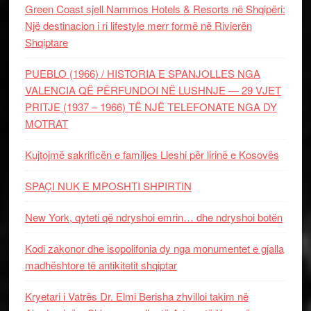
Green Coast sjell Nammos Hotels & Resorts në Shqipëri:
Një destinacion i ri lifestyle merr formë në Rivierën
Shqiptare
PUEBLO (1966) / HISTORIA E SPANJOLLES NGA
VALENCIA QË PËRFUNDOI NË LUSHNJE — 29 VJET
PRITJE (1937 – 1966) TË NJË TELEFONATE NGA DY
MOTRAT
Kujtojmë sakrificën e familjes Lleshi për lirinë e Kosovës
SPAÇI NUK E MPOSHTI SHPIRTIN
New York, qyteti që ndryshoi emrin… dhe ndryshoi botën
Kodi zakonor dhe isopolifonia dy nga monumentet e gjalla
madhështore të antikitetit shqiptar
Kryetari i Vatrës Dr. Elmi Berisha zhvilloi takim në