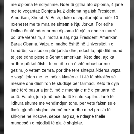
me diploma të ndryshme. Ndër të gjitha ato diploma, 4 janë
me te veçantat: Donjeta ka 2 diploma nga ish Presidenti
Amerikan, Xhorxh V. Bush, duke u shpallur njëra ndër 10
nxënëset më të mira në shtetin e Nju Jorkut. Por edhe
Dalina është nderuar me diploma të njëjta dhe ka marrë
po atë vlerësim, si motra e saj, nga Presidenti Amerikan
Barak Obama. Vajza e madhe është në Universitetin e
Londrës, ku studion për juriste dhe, ndoshta, një ditë mund
të jetë edhe pjesë e Senatit amerikan. Këto ditë, ajo ka
ardhur përkohëisht te ne dhe na është mbushur me
gëzim, jo vetëm zemra, por dhe tërë shtëpia.Ndersa vajza
e vogël jeton me ne, ndjek klasën e 11-të të shkollës së
mesme dhe dëshiron të studiojë për farmaci. Këto të dyja
janë tërë pasuria jonë, më e madhja e më e çmuara në
botë. Pa ato, jeta jonë nuk do të kishte kuptim. Janë të
lidhura shumë me vendlindjen tonë, për vetë faktin se e
flasin gjuhën shqipe shumë bukur dhe mezi presin të
shkojnë në Kosovë, sepse larg saj e ndiejnë thellë
mungesën e mjedisit të gjallë shqiptar.