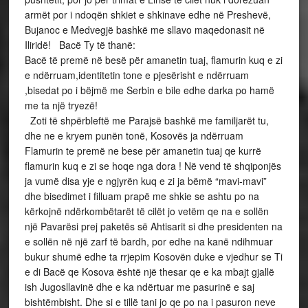
armët por i ndoqën shkiet e shkinave edhe në Preshevë,
Bujanoc e Medvegjë bashkë me sllavo maqedonasit në
Iliridë! Bacë Ty të thanë:
Bacë të premë në besë për amanetin tuaj, flamurin kuq e zi
e ndërruam,identitetin tone e pjesërisht e ndërruam
,bisedat po i bëjmë me Serbin e bile edhe darka po hamë
me ta një tryezë!
Zoti të shpërbleftë me Parajsë bashkë me familjarët tu,
dhe ne e kryem punën tonë, Kosovës ja ndërruam
Flamurin te premë ne bese për amanetin tuaj qe kurrë
flamurin kuq e zi se hoqe nga dora ! Në vend të shqiponjës
ja vumë disa yje e ngjyrën kuq e zi ja bëmë “mavi-mavi”
dhe bisedimet i filluam prapë me shkie se ashtu po na
kërkojnë ndërkombëtarët të cilët jo vetëm qe na e sollën
një Pavarësi prej paketës së Ahtisarit si dhe presidenten na
e sollën në një zarf të bardh, por edhe na kanë ndihmuar
bukur shumë edhe ta rrjepim Kosovën duke e vjedhur se Ti
e di Bacë qe Kosova është një thesar qe e ka mbajt gjallë
ish Jugosllavinë dhe e ka ndërtuar me pasurinë e saj
bishtëmbisht. Dhe si e tillë tani jo qe po na i pasuron neve