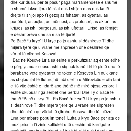
dhe kur duan, për të pasur paga marramendëse e shumë
e shumë lukse tjera të cilat nuk i shijon e as nuk ka të
drejtë t’i shijoj apo t’i gëzoj as fshatari, as qytetari, as
punëtori, as bujku, as mësuesi, as profesori, as aktori, as
krijuesi,as ish i burgosuri, as ish luftëtari i Lirisë, as fëmijët
e dëshmorëve dhe sa e sa të tjerë!
Po Bacë “u krye”! U krye po jo ashtu si dëshirove Ti dhe
mijëra tjerë qe u vranë me shpresën dhe dëshirën qe
vërtet të çlirohet Kosova!
Bac në Kosovë Liria sa është e përkufizuar aq është edhe
e përgjysmuar sepse ashtu siq nuk kanë Liri të plotë dhe të
barabartë vetë qytetarët në tokën e Kosovës Liri nuk kanë
as shqiponjat të fluturojnë mbi qiellin e Mitrovicës e cila tani
e 16 vite është e ndarë apo thënë më mirë pjesa veriore i
është okupuar nga serbët dhe Serbia! Dhe Ty o Bacë të
thanë “Bacë u krye”!!! Po Bacë “u krye”! U krye po jo ashtu
si dëshirove Ti dhe mijëra tjerë qe u vranë me shpresën
dhe dëshirën qe vërtet të çlirohet Kosova dhe të lulëzoj
Liria për mbarë popullin tonë! Lufta u krye Bacë për ata qe
mezi prisnin t’i zinin kolltukët e të uleshin në karriget e
pushtetit, por jo për trimat e Lirisë të cilët nuk i dorëzuan