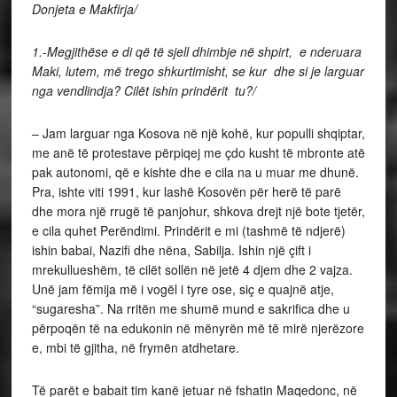
Donjeta e Makfirja/
1.-Megjithëse e di që të sjell dhimbje në shpirt, e nderuara
Maki, lutem, më trego shkurtimisht, se kur dhe si je larguar
nga vendlindja? Cilët ishin prindërit tu?/
– Jam larguar nga Kosova në një kohë, kur populli shqiptar,
me anë të protestave përpiqej me çdo kusht të mbronte atë
pak autonomi, që e kishte dhe e cila na u muar me dhunë.
Pra, ishte viti 1991, kur lashë Kosovën për herë të parë
dhe mora një rrugë të panjohur, shkova drejt një bote tjetër,
e cila quhet Perëndimi. Prindërit e mi (tashmë të ndjerë)
ishin babai, Nazifi dhe nëna, Sabilja. Ishin një çift i
mrekullueshëm, të cilët sollën në jetë 4 djem dhe 2 vajza.
Unë jam fëmija më i vogël i tyre ose, siç e quajnë atje,
“sugaresha”. Na rritën me shumë mund e sakrifica dhe u
përpoqën të na edukonin në mënyrën më të mirë njerëzore
e, mbi të gjitha, në frymën atdhetare.
Të parët e babait tim kanë jetuar në fshatin Maqedonc, në