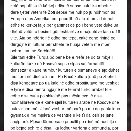
ketë populli ku të kërkoj ndihmë sepse nuk i ka mbetur
derë tjetër vetëm te Zoti sepse më nuk po ju ndihmon as
Europa e as Amerika, por popullit në ato xhamia i duhet
edhe të kërkoj falje për gabimet qe po i bënë vetë duke ua
dhënë votën e besimit gënjeshtarëve e hajdutëve tash e 16
vite. Ata po ndërtojnë edhe mejtepe, çakë edhe rininë po i
dërgojnë m luftuar për shtete te huaja vetëm me mbet
pobratima me Serbinë!!!
Bile tani edhe Turqia po bënë be e rrëfe se do ta mbjelli
kulturën turke në Kosovë sepse sipas saj “arnautët
densëza” e kanë humbur kulturën e osmanëve e ajo duhet
me i pru në dinë e iman! Po Bacë kultura jonë po zbehet
disa këngëtare po ua kalojnë edhe prostitutave me veshjet
e tyre e disa femra ngjajnë me femrat turko arabe! Bile
edhe disa çuna po shkojnë pas mësimeve të disa
hoxhallarëve qe e kanë sjell kulturën arabe në Kosovë dhe
nuk vishen më si janë veshur më parë po me do pantallona
gjysmak e me mjekra qe vështirë e ke t’i dallosh se janë
shqiptarë. Pjesa dërmuese e popullit po rrinë në heshtje e
po bëjnë sehire e disa i ka lodhur varfëria e sëmundja, por