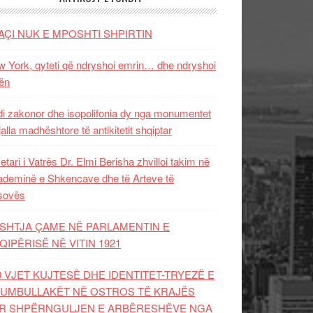
AÇI NUK E MPOSHTI SHPIRTIN
 York, qyteti që ndryshoi emrin… dhe ndryshoi
ën
i zakonor dhe isopolifonia dy nga monumentet
jalla madhështore të antikitetit shqiptar
etari i Vatrës Dr. Elmi Berisha zhvilloi takim në
deminë e Shkencave dhe të Arteve të
sovës
SHTJA ÇAME NË PARLAMENTIN E
QIPËRISË NË VITIN 1921
0 VJET KUJTESË DHE IDENTITET-TRYEZË E
UMBULLAKËT NË OSTROS TË KRAJËS
R SHPËRNGULJEN E ARBËRESHËVE NGA