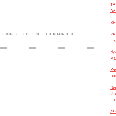
TR
DA
SH
VAT
E NDIHME
,
SHEFQET KERCELLI
,
TE KOMUNITETIT
Inj
Nga
Mal
Kar
Bur
Dom
të 
Fis
36 