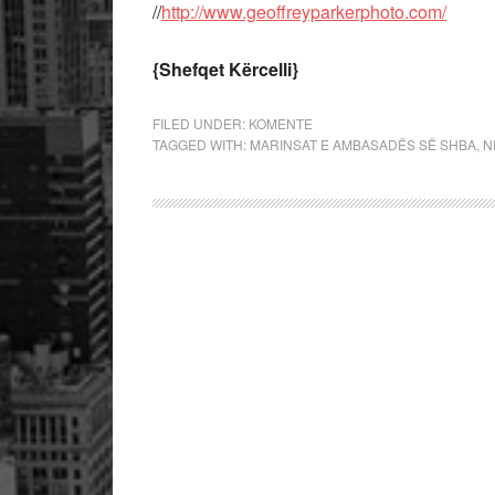
//
http://www.geoffreyparkerphoto.com/
{Shefqet Kërcelli}
FILED UNDER:
KOMENTE
TAGGED WITH:
MARINSAT E AMBASADËS SË SHBA
,
N