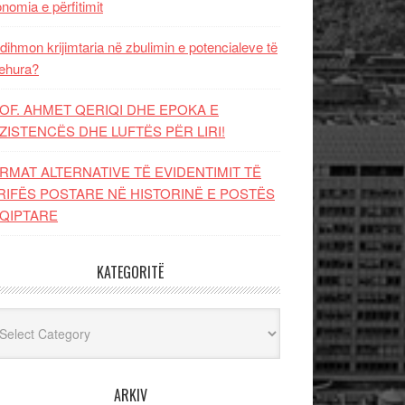
nomia e përfitimit
dihmon krijimtaria në zbulimin e potencialeve të
ehura?
OF. AHMET QERIQI DHE EPOKA E
ZISTENCЁS DHE LUFTЁS PЁR LIRI!
RMAT ALTERNATIVE TË EVIDENTIMIT TË
RIFËS POSTARE NË HISTORINË E POSTËS
QIPTARE
KATEGORITË
egoritë
ARKIV