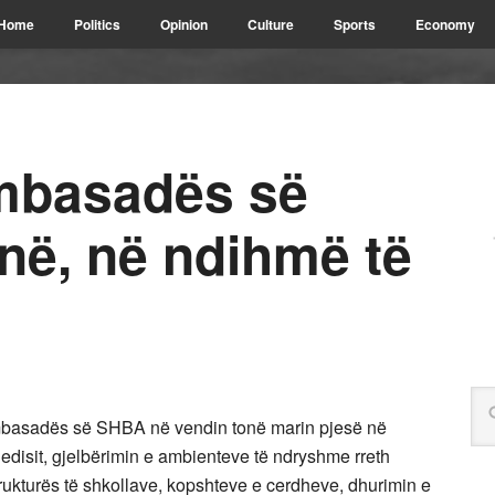
Home
Politics
Opinion
Culture
Sports
Economy
mbasadës së
në, në ndihmë të
Ambasadës së SHBA në vendin tonë marin pjesë në
jedisit, gjelbërimin e ambienteve të ndryshme rreth
rukturës të shkollave, kopshteve e cerdheve, dhurimin e