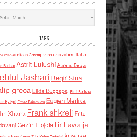
iv
TAGS
arben llalla
alfons Grishaj
Anton Cefa
no kolonjari
Astrit Lulushi
Aurenc Bebja
an Bushati
ehlul Jashari
Beqir Sina
alip greca
Elida Buçpapaj
Elmi Berisha
Eugjen Merlika
er Bytyci
Ermira Babamusta
Frank shkreli
hri Xharra
Fritz
Ilir Levonja
Gezim Llojdia
dovani
kosova
rviste
Kolec Traboini
Keze Kozeta Zylo