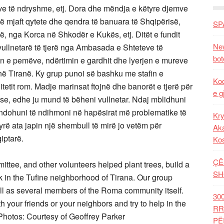
ve të ndryshme, etj. Dora dhe mëndja e këtyre djemve
 mjaft qytete dhe qendra të banuara të Shqipërisë,
SP
, nga Korca në Shkodër e Kukës, etj. Ditët e fundit
New
 vullnetarë të tjerë nga Ambasada e Shteteve të
bot
 e pemëve, ndërtimin e gardhit dhe lyerjen e mureve
s në Tiranë. Ky grup punoi së bashku me stafin e
Kod
tetit rom. Madje marinsat ftojnë dhe banorët e tjerë për
e g
 se, edhe ju mund të bëheni vullnetar. Ndaj mblidhuni
ndohuni të ndihmoni në hapësirat më problematike të
Kry
yrë ata japin një shembull të mirë jo vetëm për
Aka
iptarë.
Ko
ÇË
ee, and other volunteers helped plant trees, build a
SH
 in the Tufine neighborhood of Tirana. Our group
ll as several members of the Roma community itself.
30
h your friends or your neighbors and try to help in the
RR
Photos: Courtesy of Geoffrey Parker
PË