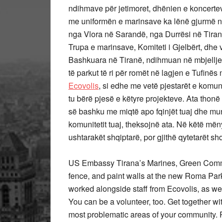
ndihmave për jetimoret, dhënien e koncerte
me uniformën e marinsave ka lënë gjurmë në
nga Vlora në Sarandë, nga Durrësi në Tiranë
Trupa e marinsave, Komiteti i Gjelbërt, dhe
Bashkuara në Tiranë, ndihmuan në mbjelljen
të parkut të ri për romët në lagjen e Tufinë
Ecovolis
, si edhe me vetë pjestarët e komuni
tu bërë pjesë e këtyre projekteve. Ata thonë
së bashku me miqtë apo fqinjët tuaj dhe mu
komunitetit tuaj, theksojnë ata. Në këtë mën
ushtarakët shqiptarë, por gjithë qytetarët shq
US Embassy Tirana’s Marines, Green Committ
fence, and paint walls at the new Roma Park
worked alongside staff from Ecovolis, as we
You can be a volunteer, too. Get together wit
most problematic areas of your community. 