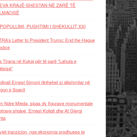
EVA KRAJË-SHESTAN NË ZARË TË
LMACISË
POPULLIMI, PUSHTIMI I SHEKULLIT XXI
RA’s Letter to President Trump: End the Hague
ustice
 Tirana në Kukaj për të parë “Lahuta e
ësisë”
dinali Ernest Simoni rikthehet si dëshmitar në
gun e Spaçit
 Ndre Mjeda, sipas dy figurave monumentale
letrave shqipe, Ernest Koliqit dhe At Gjergj
hta
vjet tranzicion, nga ekonomia prodhuese te