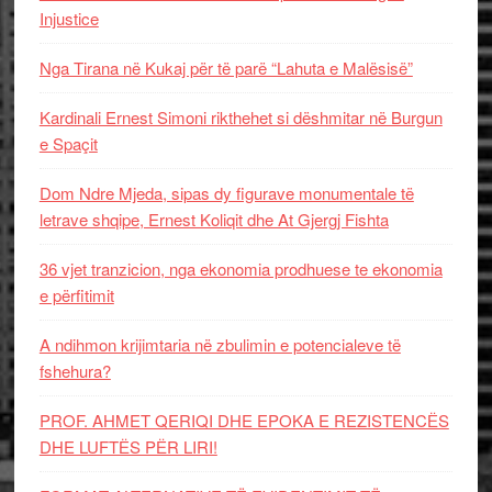
Injustice
Nga Tirana në Kukaj për të parë “Lahuta e Malësisë”
Kardinali Ernest Simoni rikthehet si dëshmitar në Burgun
e Spaçit
Dom Ndre Mjeda, sipas dy figurave monumentale të
letrave shqipe, Ernest Koliqit dhe At Gjergj Fishta
36 vjet tranzicion, nga ekonomia prodhuese te ekonomia
e përfitimit
A ndihmon krijimtaria në zbulimin e potencialeve të
fshehura?
PROF. AHMET QERIQI DHE EPOKA E REZISTENCЁS
DHE LUFTЁS PЁR LIRI!