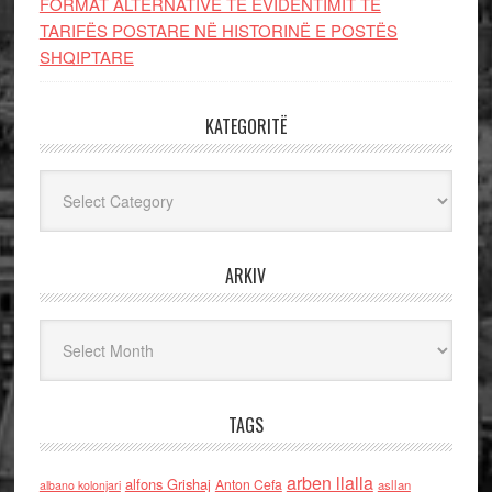
FORMAT ALTERNATIVE TË EVIDENTIMIT TË
TARIFËS POSTARE NË HISTORINË E POSTËS
SHQIPTARE
KATEGORITË
Kategoritë
ARKIV
Arkiv
TAGS
arben llalla
alfons Grishaj
Anton Cefa
asllan
albano kolonjari