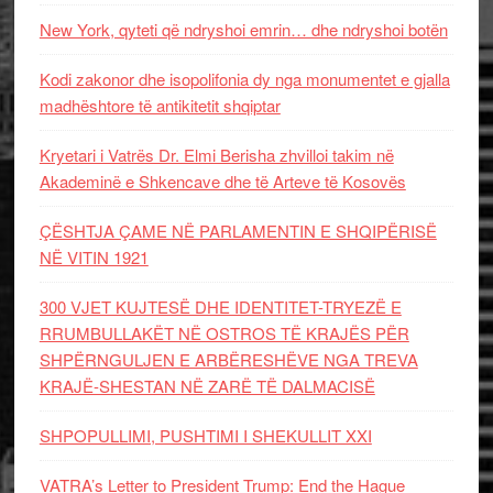
New York, qyteti që ndryshoi emrin… dhe ndryshoi botën
Kodi zakonor dhe isopolifonia dy nga monumentet e gjalla
madhështore të antikitetit shqiptar
Kryetari i Vatrës Dr. Elmi Berisha zhvilloi takim në
Akademinë e Shkencave dhe të Arteve të Kosovës
ÇËSHTJA ÇAME NË PARLAMENTIN E SHQIPËRISË
NË VITIN 1921
300 VJET KUJTESË DHE IDENTITET-TRYEZË E
RRUMBULLAKËT NË OSTROS TË KRAJËS PËR
SHPËRNGULJEN E ARBËRESHËVE NGA TREVA
KRAJË-SHESTAN NË ZARË TË DALMACISË
SHPOPULLIMI, PUSHTIMI I SHEKULLIT XXI
VATRA’s Letter to President Trump: End the Hague