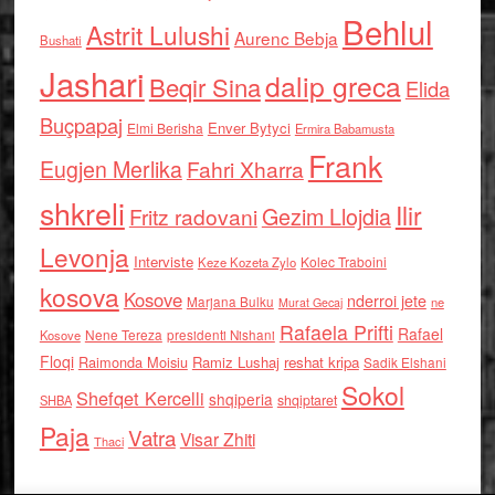
Behlul
Astrit Lulushi
Aurenc Bebja
Bushati
Jashari
dalip greca
Beqir Sina
Elida
Buçpapaj
Enver Bytyci
Elmi Berisha
Ermira Babamusta
Frank
Eugjen Merlika
Fahri Xharra
shkreli
Ilir
Gezim Llojdia
Fritz radovani
Levonja
Interviste
Kolec Traboini
Keze Kozeta Zylo
kosova
Kosove
nderroi jete
Marjana Bulku
ne
Murat Gecaj
Rafaela Prifti
Rafael
Nene Tereza
Kosove
presidenti Nishani
Floqi
Raimonda Moisiu
Ramiz Lushaj
reshat kripa
Sadik Elshani
Sokol
Shefqet Kercelli
shqiperia
shqiptaret
SHBA
Paja
Vatra
Visar Zhiti
Thaci