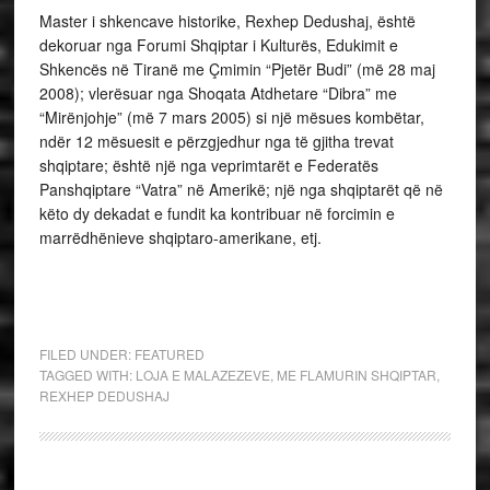
Master i shkencave historike, Rexhep Dedushaj, është
dekoruar nga Forumi Shqiptar i Kulturës, Edukimit e
Shkencës në Tiranë me Çmimin “Pjetër Budi” (më 28 maj
2008); vlerësuar nga Shoqata Atdhetare “Dibra” me
“Mirënjohje” (më 7 mars 2005) si një mësues kombëtar,
ndër 12 mësuesit e përzgjedhur nga të gjitha trevat
shqiptare; është një nga veprimtarët e Federatës
Panshqiptare “Vatra” në Amerikë; një nga shqiptarët që në
këto dy dekadat e fundit ka kontribuar në forcimin e
marrëdhënieve shqiptaro-amerikane, etj.
FILED UNDER:
FEATURED
TAGGED WITH:
LOJA E MALAZEZEVE
,
ME FLAMURIN SHQIPTAR
,
REXHEP DEDUSHAJ