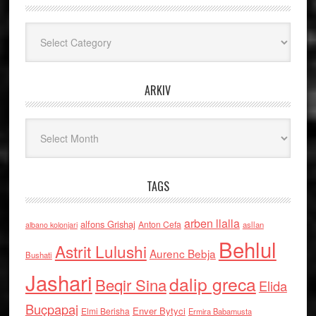
Kategoritë
ARKIV
Arkiv
TAGS
arben llalla
alfons Grishaj
Anton Cefa
asllan
albano kolonjari
Behlul
Astrit Lulushi
Aurenc Bebja
Bushati
Jashari
dalip greca
Beqir Sina
Elida
Buçpapaj
Enver Bytyci
Elmi Berisha
Ermira Babamusta