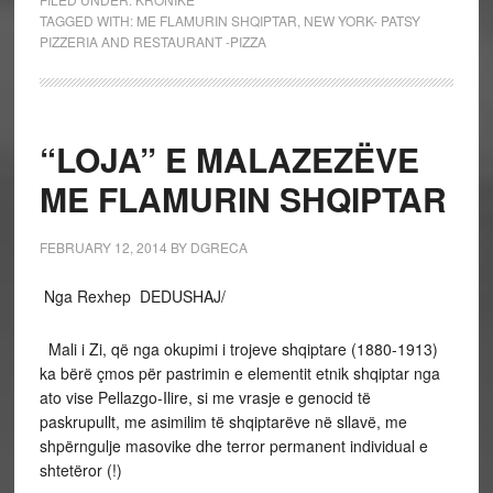
TAGGED WITH:
ME FLAMURIN SHQIPTAR
,
NEW YORK- PATSY
PIZZERIA AND RESTAURANT -PIZZA
“LOJA” E MALAZEZËVE
ME FLAMURIN SHQIPTAR
FEBRUARY 12, 2014
BY
DGRECA
Nga Rexhep DEDUSHAJ/
Mali i Zi, që nga okupimi i trojeve shqiptare (1880-1913)
ka bërë çmos për pastrimin e elementit etnik shqiptar nga
ato vise Pellazgo-Ilire, si me vrasje e genocid të
paskrupullt, me asimilim të shqiptarëve në sllavë, me
shpërngulje masovike dhe terror permanent individual e
shtetëror (!)