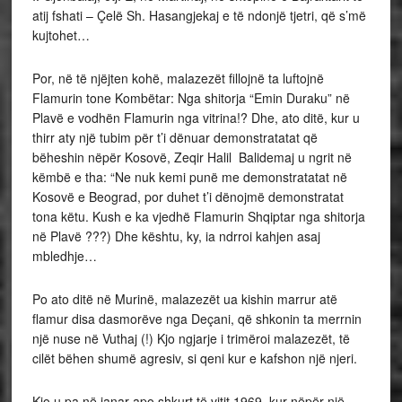
atij fshati – Çelë Sh. Hasangjekaj e të ndonjë tjetri, që s’më
kujtohet…
Por, në të njëjten kohë, malazezët fillojnë ta luftojnë
Flamurin tone Kombëtar: Nga shitorja “Emin Duraku” në
Plavë e vodhën Flamurin nga vitrina!? Dhe, ato ditë, kur u
thirr aty një tubim për t’i dënuar demonstratatat që
bëheshin nëpër Kosovë, Zeqir Halil Balidemaj u ngrit në
këmbë e tha: “Ne nuk kemi punë me demonstratatat në
Kosovë e Beograd, por duhet t’i dënojmë demonstratat
tona këtu. Kush e ka vjedhë Flamurin Shqiptar nga shitorja
në Plavë ???) Dhe kështu, ky, ia ndrroi kahjen asaj
mbledhje…
Po ato ditë në Murinë, malazezët ua kishin marrur atë
flamur disa dasmorëve nga Deçani, që shkonin ta merrnin
një nuse në Vuthaj (!) Kjo ngjarje i trimëroi malazezët, të
cilët bëhen shumë agresiv, si qeni kur e kafshon një njeri.
Kjo u pa në janar apo shkurt të vitit 1969, kur nëpër një