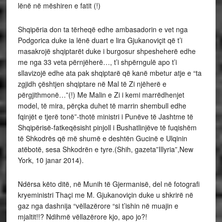
lënë në mëshiren e fatit (!)
Shqipëria don ta tërheqë edhe ambasadorin e vet nga
Podgorica duke ia lënë duart e lira Gjukanoviçit që t’i
masakrojë shqiptarët duke i burgosur shpesheherë edhe
me nga 33 veta përnjëherë…, t’i shpërngulë apo t’i
sllavizojë edhe ata pak shqiptarë që kanë mbetur atje e “ta
zgjidh çështjen shqiptare në Mal të Zi njëherë e
përgjithmonë…”(!) Me Malin e Zi i kemi marrëdhenjet
model, të mira, përçka duhet të marrin shembull edhe
fqinjët e tjerë tonë”-thotë ministri i Punëve të Jashtme të
Shqipërisë-fatkeqësisht pinjoll i Bushatlinjëve të fuqishëm
të Shkodrës që më shumë e deshtën Gucinë e Ulqinin
atëbotë, sesa Shkodrën e tyre.(Shih, gazeta”Illyria”,New
York, 10 janar 2014).
Ndërsa këto ditë, në Munih të Gjermanisë, del në fotografi
kryeministri Thaçi me M. Gjukanoviçin duke u shkrirë në
gaz nga dashnija “vëllazërore “si t’ishin në muajin e
mjaltit!!? Ndihmë vëllazërore kjo, apo jo?!