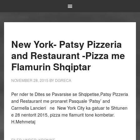
New York- Patsy Pizzeria
and Restaurant -Pizza me
Flamurin Shqiptar
NOVEMBER 28, 2015
BY
DGRECA
Per nder te Dites se Pavarsise se Shqipetise,Patsy Pizzeria
and Restaurant me pronaret Pasquale ‘Patsy’ and
Carmella Lancieri ne New York City ka gatuar te Shtunen
e 28 nentorit 2015, pizza me flamurit tone kombetar.
H.Mehmetaj
FILED UNDER:
KRONIKE