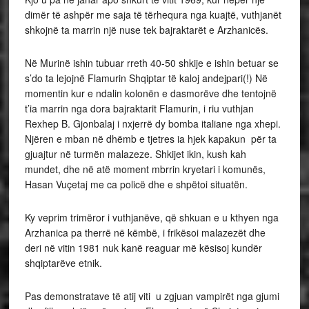
dimër të ashpër me saja të tërhequra nga kuajtë, vuthjanët
shkojnë ta marrin një nuse tek bajraktarët e Arzhanicës.
Në Murinë ishin tubuar rreth 40-50 shkije e ishin betuar se
s’do ta lejojnë Flamurin Shqiptar të kaloj andejpari(!) Në
momentin kur e ndalin kolonën e dasmorëve dhe tentojnë
t’ia marrin nga dora bajraktarit Flamurin, i riu vuthjan
Rexhep B. Gjonbalaj i nxjerrë dy bomba italiane nga xhepi.
Njëren e mban në dhëmb e tjetres ia hjek kapakun për ta
gjuajtur në turmën malazeze. Shkijet ikin, kush kah
mundet, dhe në atë moment mbrrin kryetari i komunës,
Hasan Vuçetaj me ca policë dhe e shpëtoi situatën.
Ky veprim trimëror i vuthjanëve, që shkuan e u kthyen nga
Arzhanica pa therrë në këmbë, i frikësoi malazezët dhe
deri në vitin 1981 nuk kanë reaguar më kësisoj kundër
shqiptarëve etnik.
Pas demonstratave të atij viti u zgjuan vampirët nga gjumi