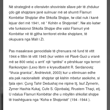
Në strategjinë e ofensivën shoviniste sllave për të zhdukur
çdo gjë shqiptare janë sulmuar më së shumti Flamuri
Kombëtar Shqiptar dhe Shkolla Shqipe, tw cilat nuk i kanë
lejuar deri më 1941, në ” Kohën e Shqipnisë”. Nw ato katwr
vite funksionoi Shkolla Shqipe dhe valoi Flamuri ynë
Kombëtar në të gjitha territoret etnike shqiptare, të
okupuara nga Mali i Zi.
Pas masakrave genocidiale të çfrenuara në fund të vitit
1944 e fillim të vitit 1945 (kur vetëm në Plavë-Guci u vranë
më se 800 veta) u arrit’ një “qetësi” e përshkuar nga terrori
Rankoviçian (Lexo librin e kryeudbashit R. Serdanoviq:
“Vruca granica”, Andrievicë, 2003) kur u eliminuan edhe
ata pak nacionalistë shqiptar që kishin mbetur asokohe, si
fjala vjen: Çung Tahir Dedushaj me nipine tij, Isuf Zymerin,
Zymer Haxhia Kukaj, Cufe S. Gjonbalaj, Rrustem Thaçi, etj.
U ndalua Flamuri Kombëtar dhe u mbyllën shkollat shqipe
të trashëguara nga “Koha e Shqipnisë” (194 -1944 ).