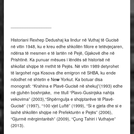
_________________
Historiani Rexhep Dedushaj ka lindur në Vuthaj të Gucisë
në vitin 1948, ku e kreu edhe shkollën fillore e tetëvjeçaren,
ndërsa të mesmen e të lartën në Pejë, Gjakovë dhe në
Prishtinë. Ka punuar mësues i lëndës së historisë në
shkollat shqipe të rrethit të Pejës. Në vitin 1989 detyrohet
të largohet nga Kosova dhe emigron në SHBA, ku ende
ndodhet në shtetin e Ne
w
Yorkut. Ka botuar disa
monografi: “Krahina e Plavë-Gucisë në shekuj”(1993) edhe
në gjuhën boshnjake, me titull “Plavo-Gusinjska nahija
vekovima” (2003),“Shpërngulja e shqiptarëve të Plavë-
Gucisë” (1997), “100 vjet Luftë” (1999), “Si e gjeta dhe si e
lashë shkollën shqipe në Prefekturën e Pejës” (2006),
“Gjurmë mërgimtarësh” (2009), “Çung Tahiri i Vuthajve”
(2013).