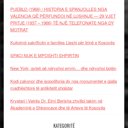
PUEBLO (1966) / HISTORIA E SPANJOLLES NGA
VALENCIA QË PËRFUNDOI NË LUSHNJE — 29 VJET
PRITJE (1937 – 1966) TË NJË TELEFONATE NGA DY
MOTRAT
Kujtojmë sakrificën e familjes Lleshi për lirinë e Kosovës
SPAÇI NUK E MPOSHTI SHPIRTIN
New York, qyteti që ndryshoi emrin… dhe ndryshoi botën
Kodi zakonor dhe isopolifonia dy nga monumentet e gjalla
madhështore të antikitetit shqiptar
Kryetari i Vatrës Dr. Elmi Berisha zhvilloi takim në
Akademinë e Shkencave dhe të Arteve të Kosovës
KATEGORITË