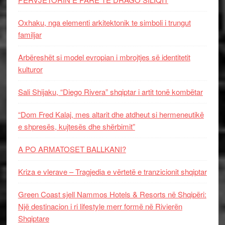
Oxhaku, nga elementi arkitektonik te simboli i trungut
familjar
Arbëreshët si model evropian i mbrojtjes së identitetit
kulturor
Sali Shijaku, “Diego Rivera” shqiptar i artit tonë kombëtar
“Dom Fred Kalaj, mes altarit dhe atdheut si hermeneutikë
e shpresës, kujtesës dhe shërbimit”
A PO ARMATOSET BALLKANI?
Kriza e vlerave – Tragjedia e vërtetë e tranzicionit shqiptar
Green Coast sjell Nammos Hotels & Resorts në Shqipëri:
Një destinacion i ri lifestyle merr formë në Rivierën
Shqiptare