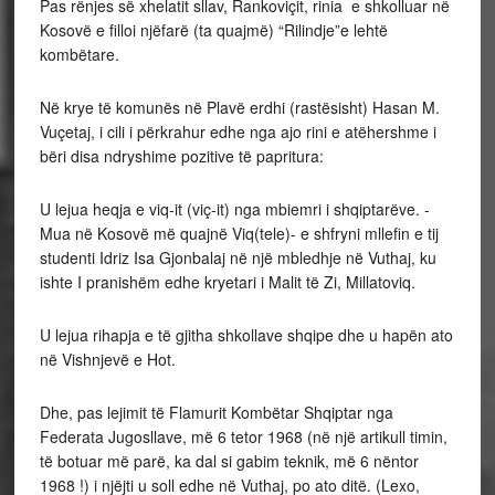
Pas rënjes së xhelatit sllav, Rankoviçit, rinia e shkolluar në
Kosovë e filloi njëfarë (ta quajmë) “Rilindje”e lehtë
kombëtare.
Në krye të komunës në Plavë erdhi (rastësisht) Hasan M.
Vuçetaj, i cili i përkrahur edhe nga ajo rini e atëhershme i
bëri disa ndryshime pozitive të papritura:
U lejua heqja e viq-it (viç-it) nga mbiemri i shqiptarëve. -
Mua në Kosovë më quajnë Viq(tele)- e shfryni mllefin e tij
studenti Idriz Isa Gjonbalaj në një mbledhje në Vuthaj, ku
ishte I pranishëm edhe kryetari i Malit të Zi, Millatoviq.
U lejua rihapja e të gjitha shkollave shqipe dhe u hapën ato
në Vishnjevë e Hot.
Dhe, pas lejimit të Flamurit Kombëtar Shqiptar nga
Federata Jugosllave, më 6 tetor 1968 (në një artikull timin,
të botuar më parë, ka dal si gabim teknik, më 6 nëntor
1968 !) i njëjti u soll edhe në Vuthaj, po ato ditë. (Lexo,