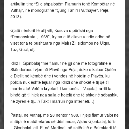
artikullin tim: “Si e shpalosëm Flamurin tonë Kombëtar në
Vuthaj”, në monografinë “Çung Tahiri i Vuthajve”. Pejë,
2013).
Gjatë nëntorit të atij viti, Kosova u përfshi nga
“Demonstratat, 1968”, fryma e të cilave u ndie edhe në
viset tona të pushtuara nga Mali i Zi, sidomos në Ulqin,
Tuz, Guci, etj.
Idriz I. Gjonbalaj “me flamur në gji dhe me fotografinë e
Skënderbeut vjen në Plavë nga Peja, duke e kaluar Qafën
e Diellit në këmbë dhe i vendos në hotelin e Plavës, ku
policia nuk është lejuar nga Idrizi dhe shokët e tij që t’i
marrin ato! Vetëm kryetari i komunës – Vuçetaj, arriti ta
bindë që t’i hjek nga salla e hotelit dhe të shkojnë sëbashku
në zyren e tij…”(Fakt i marrun nga interneti…)
Pastaj, në Vuthaj, më 28 nëntor 1968, i njëjti flamur valoi në
shtëpinë e atdhetares së dëshmuar, Ajshe Gjonbalaj, Idriz
I. Gjonbalaj, etj. E, në Martinaj, në shtëpinë e Bajraktarit të