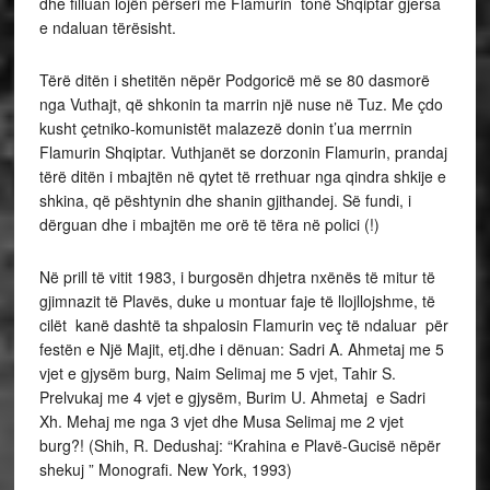
dhe filluan lojën përseri me Flamurin tonë Shqiptar gjersa
e ndaluan tërësisht.
Tërë ditën i shetitën nëpër Podgoricë më se 80 dasmorë
nga Vuthajt, që shkonin ta marrin një nuse në Tuz. Me çdo
kusht çetniko-komunistët malazezë donin t’ua merrnin
Flamurin Shqiptar. Vuthjanët se dorzonin Flamurin, prandaj
tërë ditën i mbajtën në qytet të rrethuar nga qindra shkije e
shkina, që pështynin dhe shanin gjithandej. Së fundi, i
dërguan dhe i mbajtën me orë të tëra në polici (!)
Në prill të vitit 1983, i burgosën dhjetra nxënës të mitur të
gjimnazit të Plavës, duke u montuar faje të llojllojshme, të
cilët kanë dashtë ta shpalosin Flamurin veç të ndaluar për
festën e Një Majit, etj.dhe i dënuan: Sadri A. Ahmetaj me 5
vjet e gjysëm burg, Naim Selimaj me 5 vjet, Tahir S.
Prelvukaj me 4 vjet e gjysëm, Burim U. Ahmetaj e Sadri
Xh. Mehaj me nga 3 vjet dhe Musa Selimaj me 2 vjet
burg?! (Shih, R. Dedushaj: “Krahina e Plavë-Gucisë nëpër
shekuj ” Monografi. New York, 1993)