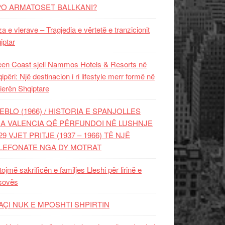
PO ARMATOSET BALLKANI?
za e vlerave – Tragjedia e vërtetë e tranzicionit
iptar
en Coast sjell Nammos Hotels & Resorts në
ipëri: Një destinacion i ri lifestyle merr formë në
ierën Shqiptare
EBLO (1966) / HISTORIA E SPANJOLLES
A VALENCIA QË PËRFUNDOI NË LUSHNJE
29 VJET PRITJE (1937 – 1966) TË NJË
LEFONATE NGA DY MOTRAT
tojmë sakrificën e familjes Lleshi për lirinë e
sovës
AÇI NUK E MPOSHTI SHPIRTIN