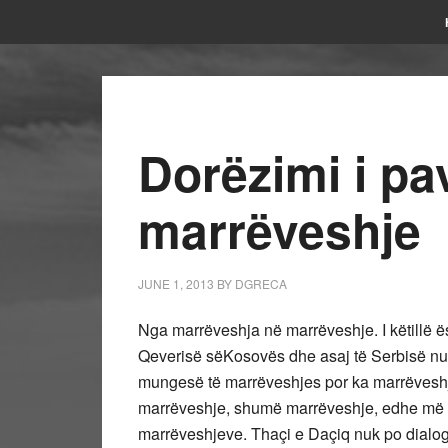
Dorëzimi i p
marrëveshje
JUNE 1, 2013
BY
DGRECA
Nga marrëveshja në marrëveshje. I këtillë ë
Qeverisë sëKosovës dhe asaj të Serbisë nu
mungesë të marrëveshjes por ka marrëveshj
marrëveshje, shumë marrëveshje, edhe më 
marrëveshjeve. Thaçi e Daçiq nuk po dialogo