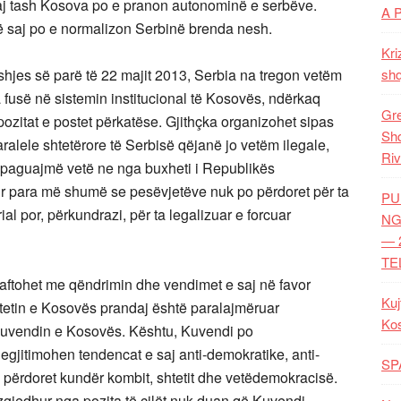
j tash Kosova po e pranon autonominë e serbëve.
A 
ë saj po e normalizon Serbinë brenda nesh.
Kri
hjes së parë të 22 majit 2013, Serbia na tregon vetëm
shq
a fusë në sistemin institucional të Kosovës, ndërkaq
Gre
ozitat e postet përkatëse. Gjithçka organizohet sipas
Shq
 paralele shtetërore të Serbisë qëjanë jo vetëm ilegale,
Riv
ë paguajmë vetë ne nga buxheti i Republikës
r para më shumë se pesëvjetëve nuk po përdoret për ta
PU
ial por, përkundrazi, për ta legalizuar e forcuar
NG
— 
TE
aftohet me qëndrimin dhe vendimet e saj në favor
Kuj
shtetin e Kosovës prandaj është paralajmëruar
Ko
ë Kuvendin e Kosovës. Kështu, Kuvendi po
egjitimohen tendencat e saj anti-demokratike, anti-
SP
 përdoret kundër kombit, shtetit dhe vetëdemokracisë.
gjedhur nga pozita të cilët nuk duan që Kuvendi