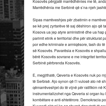
Kosovës përgjatë marrëdhënies me të, anda
Marrëdhënia me Serbinë që s’na njeh jasht
Sipas marrëveshjes për zbatimin e marrëves
se kë prej zyrtarëve të saj dëshiron ajo që t
Kosova ua jep atyre aministinë dhe ua hap p
parimit etnik e territorial dhe për strukturat
por edhe kriminale e armiqësore, tash do t
së Kosovës. Pavarësia e Kosovës e shpallu
bërë Kosovës sovrane e me integritet territor
Serbinë përbrenda Kosovës.
E, megjithatë, Qeveria e Kosovës nuk po mj
të Serbisë. Ajo synon që t’i vulosë ato në 
qëmarrëveshjet do të vijnë për ratifikim n
instrumentalizohet nga Qeveria si organ ku l
kombëtare e anti-shtetërore. Demokracia po
Kuvendi aktual ka aq shumë deputetë të paz