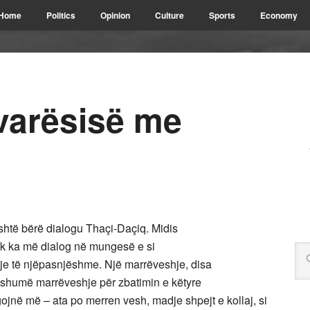
Home
Politics
Opinion
Culture
Sports
Economy
avarësisë me
shtë bërë dialogu Thaçi-Daçiq. Midis
k ka më dialog në mungesë e si
e të njëpasnjëshme. Një marrëveshje, disa
shumë marrëveshje për zbatimin e këtyre
jnë më – ata po merren vesh, madje shpejt e kollaj, si