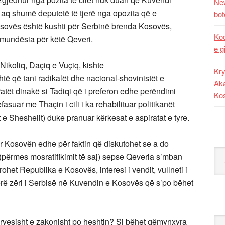
New
 aq shumë deputetë të tjerë nga opozita që e
bot
osovës është kushti për Serbinë brenda Kosovës,
Kod
 mundësia për këtë Qeveri.
e g
 Nikoliq, Daçiq e Vuçiq, kishte
Kry
të që tani radikalët dhe nacional-shovinistët e
Aka
atët dinakë si Tadiqi që i preferon edhe perëndimi
Ko
suar me Thaçin i cili i ka rehabilituar politikanët
t e Sheshelit) duke pranuar kërkesat e aspiratat e tyre.
ër Kosovën edhe për faktin që diskutohet se a do
Kat
përmes mosratifikimit të saj) sepse Qeveria s’mban
het Republika e Kosovës, interesi i vendit, vullneti i
bërë zëri i Serbisë në Kuvendin e Kosovës që s’po bëhet
Ark
kryesisht e zakonisht po heshtin? Si bëhet qëmynxyra