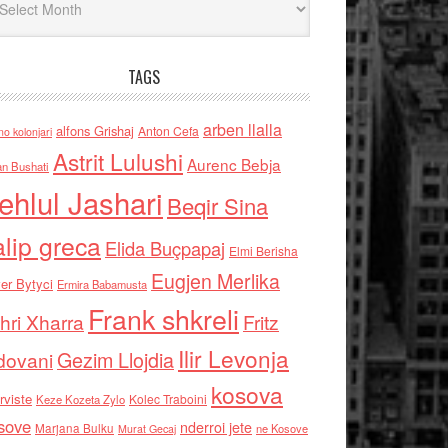
TAGS
arben llalla
alfons Grishaj
Anton Cefa
no kolonjari
Astrit Lulushi
Aurenc Bebja
an Bushati
ehlul Jashari
Beqir Sina
alip greca
Elida Buçpapaj
Elmi Berisha
Eugjen Merlika
er Bytyci
Ermira Babamusta
Frank shkreli
hri Xharra
Fritz
Ilir Levonja
Gezim Llojdia
dovani
kosova
rviste
Kolec Traboini
Keze Kozeta Zylo
sove
nderroi jete
Marjana Bulku
ne Kosove
Murat Gecaj