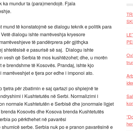
k ka mundur ta (para)mendojë. Fjala
eshje.
TR
SK
sht mund të konstatojmë se dialogu teknik e politik para
 Vetë dialogu ishte marrëveshja kryesore
LE
ë marrëveshjeve të pandërprera për gjithçka
PE
 shtetësisë e pasurisë së saj. Dialogu ishte
Oxh
 vesh që Serbia të mos kushtëzohet; dhe, u morën
tru
t e brendshme të Kosovës. Prandaj, ishte kjo
marrëveshjet e tjera por edhe i imponoi ato.
Arb
iden
jetra për zbatimin e saj qartazi po shpiejnë te
ndryshimi i Kushtetutës në Serbi. Normalizimi i
Sal
ko
n normale Kushtetutën e Serbisë dhe jonormale ligjet
së brenda Kosovës dhe Kosova brenda Kushtetutës
“Do
erbia po përkthehet në pavarësi
her
 shumicë serbe. Serbia nuk po e pranon pavarësinë e