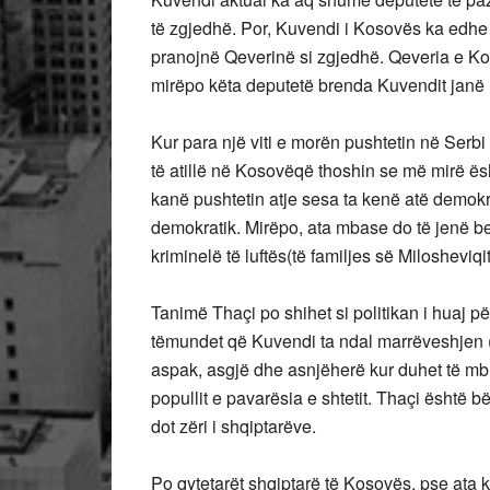
të zgjedhë. Por, Kuvendi i Kosovës ka edhe
pranojnë Qeverinë si zgjedhë. Qeveria e K
mirëpo këta deputetë brenda Kuvendit janë
Kur para një viti e morën pushtetin në Serbi
të atillë në Kosovëqë thoshin se më mirë ësh
kanë pushtetin atje sesa ta kenë atë demokr
demokratik. Mirëpo, ata mbase do të jenë befa
kriminelë të luftës(të familjes së Milosheviqi
Tanimë Thaçi po shihet si politikan i huaj p
tëmundet që Kuvendi ta ndal marrëveshjen (
aspak, asgjë dhe asnjëherë kur duhet të mbro
popullit e pavarësia e shtetit. Thaçi është 
dot zëri i shqiptarëve.
Po qytetarët shqiptarë të Kosovës, pse ata 