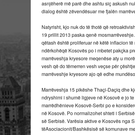
asnjëherë më parë dhe ashtu siç askush nu
dialog është zëvendësuar me fjalën marrëv
Natyrisht, kjo nuk do të thotë që retroaktivi
19 prillit 2013 paska qenë mosmarrëveshje.
qëtash është proliferuar në këtë inflacion t
ndërkohëqë Kosovës po i mbetet pakçka prej
marrëveshja kryesore meqenëse aty u morën
vesh që do tëmerren vesh veçse për çështje
marrëveshje kryesore ajo që edhe mundësoi 
Marrëveshja 15 pikëshe Thaçi-Daçiq dhe kjo t
ndryshimi i shumë ligjeve në Kosovë e jo te 
marrëdhënieve Kosovë-Serbi po e konsidero
në Kosovë. Po normalizohet shteti i Serbi
së Serbisë. Varësia aktive e Kosovës nga S
tëAsociacionit/Bashkësisë së komunave me