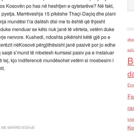
akos Kosovën po has në heshtjen e qytetarëve? Në fakt,
e pyetja. Marrëveshja 15 pikëshe Thaçi-Daçiq dhe plani
tmja mundësi t’ia dalësh disi me to është që thjesht
 duke menduar se këto nuk janë të vërteta, vetëm duke
erje nervore. Kushedi, ndoshta pikërisht këtë gjë po e
alba
jerëzit nëKosovë përgjithësisht janë pasivë por jo edhe
asll
eq saqë s’mund të mbetesh kurrsesi pasiv pa e instaluar
B
ë tej, kjo indiferencë mundësohet vetëm si mosbesim i
it.
d
Env
Fa
ra
Inte
Ko
,
ME MARREVESHJE