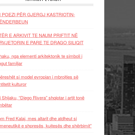
I POEZI PËR GJERGJ KASTRIOTIN-
ËNDERBEUN
TËR E ARKIVIT TE NAUM PRIFTIT NË
RVJETORIN E PARE TE DRAGO SILIQIT
aku, nga elementi arkitektonik te simboli i
ngut familjar
ëreshët si model evropian i mbrojtjes së
titetit kulturor
i Shijaku, “Diego Rivera” shqiptar i artit tonë
mbëtar
m Fred Kalaj, mes altarit dhe atdheut si
meneutikë e shpresës, kujtesës dhe shërbimit”