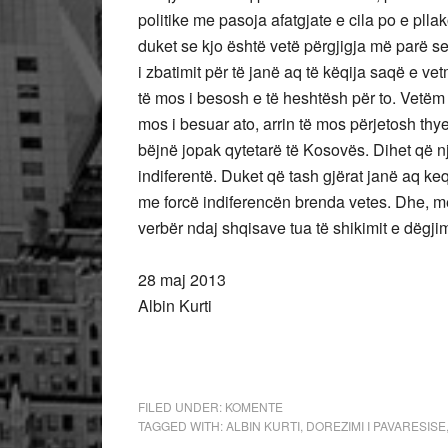
politike me pasoja afatgjate e cila po e pll
duket se kjo është vetë përgjigja më parë s
i zbatimit për të janë aq të këqija saqë e ve
të mos i besosh e të heshtësh për to. Vetëm
mos i besuar ato, arrin të mos përjetosh thy
bëjnë jopak qytetarë të Kosovës. Dihet që n
indiferentë. Duket që tash gjërat janë aq k
me forcë indiferencën brenda vetes. Dhe, m
verbër ndaj shqisave tua të shikimit e dëgjim
28 maj 2013
Albin Kurti
FILED UNDER:
KOMENTE
TAGGED WITH:
ALBIN KURTI
,
DOREZIMI I PAVARESISE