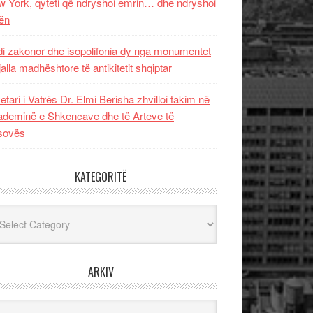
 York, qyteti që ndryshoi emrin… dhe ndryshoi
ën
i zakonor dhe isopolifonia dy nga monumentet
jalla madhështore të antikitetit shqiptar
etari i Vatrës Dr. Elmi Berisha zhvilloi takim në
deminë e Shkencave dhe të Arteve të
sovës
KATEGORITË
egoritë
ARKIV
iv