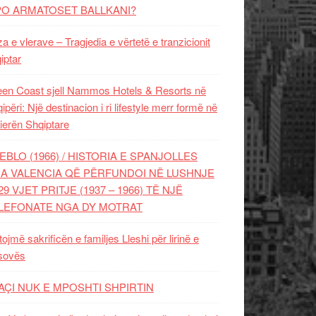
PO ARMATOSET BALLKANI?
za e vlerave – Tragjedia e vërtetë e tranzicionit
iptar
en Coast sjell Nammos Hotels & Resorts në
ipëri: Një destinacion i ri lifestyle merr formë në
ierën Shqiptare
EBLO (1966) / HISTORIA E SPANJOLLES
A VALENCIA QË PËRFUNDOI NË LUSHNJE
29 VJET PRITJE (1937 – 1966) TË NJË
LEFONATE NGA DY MOTRAT
tojmë sakrificën e familjes Lleshi për lirinë e
sovës
AÇI NUK E MPOSHTI SHPIRTIN