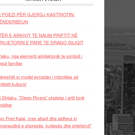
I POEZI PËR GJERGJ KASTRIOTIN-
ËNDERBEUN
TËR E ARKIVIT TE NAUM PRIFTIT NË
RVJETORIN E PARE TE DRAGO SILIQIT
aku, nga elementi arkitektonik te simboli i
ngut familjar
ëreshët si model evropian i mbrojtjes së
titetit kulturor
i Shijaku, “Diego Rivera” shqiptar i artit tonë
mbëtar
m Fred Kalaj, mes altarit dhe atdheut si
meneutikë e shpresës, kujtesës dhe shërbimit”