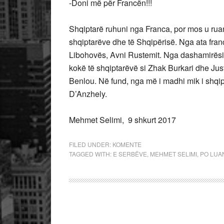
-Doni më për Francën!!!
Shqiptarë ruhuni nga Franca, por mos u ruan
shqiptarëve dhe të Shqipërisë. Nga ata franc
Libohovës, Avni Rustemit. Nga dashamirësi 
kokë të shqiptarëvë si Zhak Burkari dhe Justi
Benlou. Në fund, nga më i madhi mik i shqip
D’Anzhely.
Mehmet Selimi, 9 shkurt 2017
FILED UNDER:
KOMENTE
TAGGED WITH:
E SERBËVE
,
MEHMET SELIMI
,
PO LUA