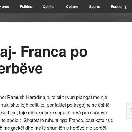
Home
Politics
Opinion
Culture
Sports
Economy
aj- Franca po
serbëve
hoi Ramush Haradinajn, të cilit i vuri prangat me një
e nuk ishte lojë politike, por faktet po tregojnë se është
 Serbisë, lojë që e ka bërë shpesh herë pro serbëve
 të apeloj:- Shqiptarë ruhuni nga Franca, pasi këto 100
në me grekët dhe më të shumtën e herëve me serbët