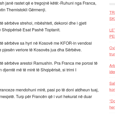
h janë rastet që e tregojnë këtë:-Ruhuni nga Franca,
otin Themistokli Gërmenji.
TR
SK
 sërbëve strehoi, mbështeti, dekoroi dhe i gjeti
 të Shqipërisë Esat Pashë Toptanit.
LE
PE
 të sërbëve sa hyri në Kosovë me KFOR-in vendosi
Oxh
he pjesën veriore të Kosovës jua dha Sërbëve.
tru
të sërbëve arestoi Ramushin. Pra Franca me porosi të
Arb
 djemtë më të mirë të Shqipërisë, si trimi I
iden
Sal
ko
 franceze mendohuni mirë, pasi po të doni atdheun tuaj,
 mesjetë. Turp për Francën që i vuri hekurat në duar
“Do
her