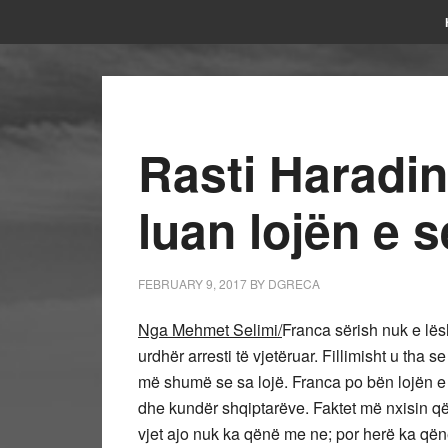
Rasti Haradin
luan lojën e 
FEBRUARY 9, 2017
BY
DGRECA
Nga Mehmet Selimi/
Franca sërish nuk e lës
urdhër arresti të vjetëruar. Fillimisht u tha s
më shumë se sa lojë. Franca po bën lojën e
dhe kundër shqiptarëve. Faktet më nxisin që
vjet ajo nuk ka qënë me ne; por herë ka që