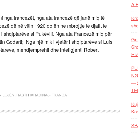
A 
i nga francezët, nga ata francezë që janë miq të
Kri
ezë që në vitin 1920 dolën në mbrojtje të djalit të
shq
i shqiptarëve si Pukëvili. Nga ata Francezë miq për
Gre
n Godarti; Nga një mik i vjetër i shqiptarëve si Luis
Shq
tareve, mendjemprehti dhe inteligjenti Robert
Riv
PU
NG
— 
TE
N LOJËN
,
RASTI HARADINAJ- FRANCA
Kuj
Ko
SP