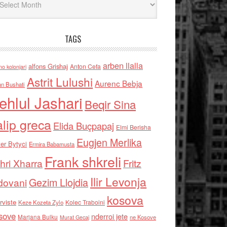
TAGS
arben llalla
alfons Grishaj
Anton Cefa
no kolonjari
Astrit Lulushi
Aurenc Bebja
an Bushati
ehlul Jashari
Beqir Sina
alip greca
Elida Buçpapaj
Elmi Berisha
Eugjen Merlika
er Bytyci
Ermira Babamusta
Frank shkreli
hri Xharra
Fritz
Ilir Levonja
Gezim Llojdia
dovani
kosova
rviste
Kolec Traboini
Keze Kozeta Zylo
sove
nderroi jete
Marjana Bulku
ne Kosove
Murat Gecaj