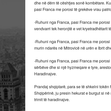
dhe në dëm të cështjes sonë kombëtare. Kus
pasi Franca me porosi të grekëve vrau patri
-Ruhuni nga Franca, pasi Franca me porosi të
vendvarri tek heronjtë e vet kryetradhëtarit
-Ruhuni nga Franca, pasi Franca me porosi
murin ndarës në Mitrovicë në urën e Ibrit d
-Ruhuni nga Franca, pasi Franca me porosi 
sërbëve dhe si një hyzmeqare e tyre, areston
Haradinajve.
Prandaj shqiptarë, para se të shkelni tokën
Shqipërinë, ju presin hekurat e burgut si në
trimit të haradinajve.