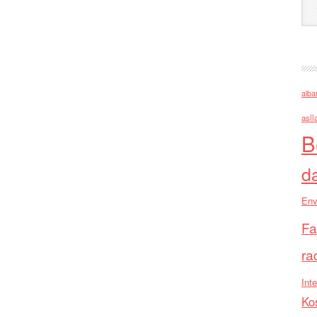
alba
asll
B
d
Env
Fa
ra
Inte
Ko