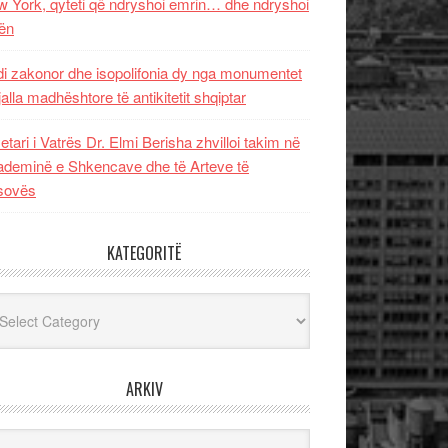
 York, qyteti që ndryshoi emrin… dhe ndryshoi
ën
i zakonor dhe isopolifonia dy nga monumentet
jalla madhështore të antikitetit shqiptar
etari i Vatrës Dr. Elmi Berisha zhvilloi takim në
deminë e Shkencave dhe të Arteve të
sovës
KATEGORITË
egoritë
ARKIV
iv