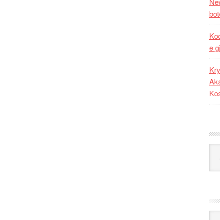
New
bot
Kod
e g
Kry
Aka
Ko
Kat
Ark