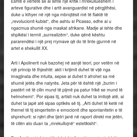
Eshtë e vërtetë se ai ishte një kritik i mrekullueshëm i
arteve figurative dhe i artit avanguardist në përgjithësi,
duke u kthyer në një nga mbrojtësit më të flaktë të
„revolucionit kubist“, dhe ashtu si Picasso, edhe ai u
ngacmua shumë nga maskat afrikane. Madje ai ishte dhe
shpikësi i termit „surrealizëm“, duke qënë kështu
pararendësi i një prej rrymave që do të linte gjurmë në
artet e shekullit XX.
Arti i Apolinerit nuk bazohej në asnjë teori, por vetëm në
një princip të thjeshtë: akti i krijimit duhet të vijë nga
imagjinata dhe intuita, sepse ai duhet ti afrohet sa më
shumë jetës dhe natyrës. Jeta për të është një „burim i
pastërt në të cilin mund të pijmë pa patur frikë se mund të
helmohemi“. Por sipas tij, artisti nuk duhet ta imitojë atë, ai
duhet ta japë atë sipas optikës së tij. „Arti duhet të ketë në
themel të tij sinqeritetin e emocionit dhe spontanitetin e të
shprehurit: si njëri dhe tjetri janë në raport direkt me jetën,
të cilën ato duan ta „mrekullojnë“ estetikisht“.