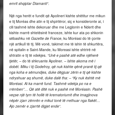
emrit shqiptar Diamanti“.
Një nga herët e fundit që Apolineri kishte shëtitur me mikun
e tij Moréas dhe atin e tij shpirtëror, siç e konsideronte ai, i
cili tashmë ishte dekoruar dhe me Legjionin e Nderit dhe
kishte marrë shtetësinë franceze, ishte kur ata po shkonin
sëbashku në
Gazette de France
, ku Moréasi do të çonte
një artikull të tij. Më vonë, takimet me të ishin të shkurtëra,
në spitalin e Saint-Mande, ku Moreasi ishte shtrirë në
shtratin e tij të vdekjes.
“Unë e pashë atë edhe njëherë
tjetër, –
do të shkruante Apoliner
. – Ishte akoma më i
dobët. Miku i tij Godefroy, që nuk kishte qënë pranë tij që
nga koha e sëmundjes, duke dëgjuar zërin e tij që kishte
ndryshuar aq shumë, duke dalë tha: – “Ky nuk është më
Moréasi. Ai ka marrë fund. Tashmë vdekja po na e
rrëmben”… Që atë ditë nuk e pashë më Moréasin. Pashë
veçse një tym të hollë të krematoriumit dhe imagjinova
nëpër zjarr zëmrën e mikut tonë të rrethuar nga flakët…
Ajo zemër e zjarrtë digjet ende“.