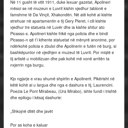
Në 11 gusht të vitit 1911, duke lexuar gazetat, Apolineri
mësoi se në muzeun e Luvrit kishin vjedhur tablonë e
famshme të Da Vinçit, Xhakondën. Në atë kohë ai kishte
strehuar në apartamentin e tij Gery Pieret, i cili kishte
vjedhur tre statueta në Luvër dhe ia kishte shitur ato
Picasso-s. Apolineri kishte frikë nga policia dhe e bindi
Picasso-n që t’i kthente statuetat në mënyrë anonime, por
ndërkohë policia e zbuloi dhe Apolinerin e futën në burg, si
bashkëpuntor në vjedhjen e muzeut të Luvrit. Por miqtë e
tij artistë u mobilizuan dhe pak kohë më vonë arritën ta
nxjerrin nga burgu.
Kjo ngjarje e vrau shumë shpirtin e Apolinerit. Pikërisht në
këtë kohë ai u largua dhe nga e dashura e tij, Laurencini.
Poezia Le Pont Mirabeau, (Ura Mirabo), ishte fundi i trishtë
dhe epilogu i kësaj dashurie:
„Shkojnë ditët dhe javët
Por as koha e kaluar