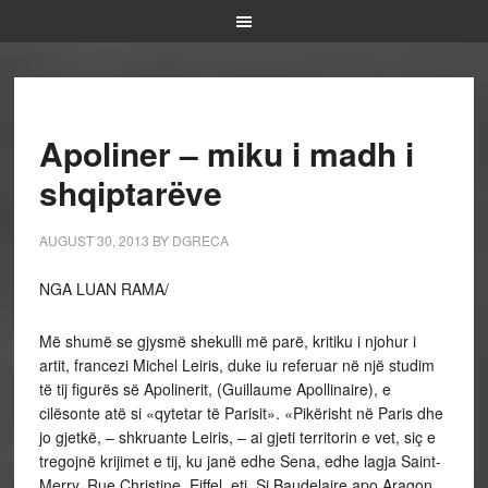
Apoliner – miku i madh i
shqiptarëve
AUGUST 30, 2013
BY
DGRECA
NGA LUAN RAMA/
Më shumë se gjysmë shekulli më parë, kritiku i njohur i
artit, francezi Michel Leiris, duke iu referuar në një studim
të tij figurës së Apolinerit, (Guillaume Apollinaire), e
cilësonte atë si «qytetar të Parisit». «Pikërisht në Paris dhe
jo gjetkë, – shkruante Leiris, – ai gjeti territorin e vet, siç e
tregojnë krijimet e tij, ku janë edhe Sena, edhe lagja Saint-
Merry, Rue Christine, Eiffel, etj. Si Baudelaire apo Aragon,