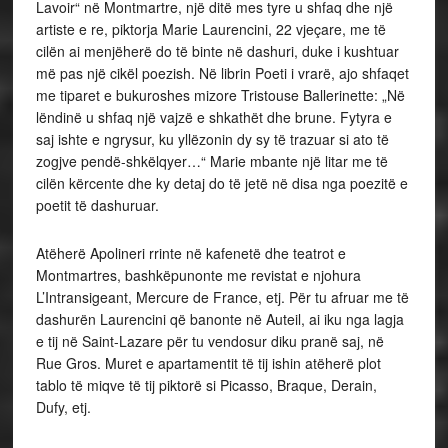
Lavoir“ në Montmartre, një ditë mes tyre u shfaq dhe një
artiste e re, piktorja Marie Laurencini, 22 vjeçare, me të
cilën ai menjëherë do të binte në dashuri, duke i kushtuar
më pas një cikël poezish. Në librin Poeti i vrarë, ajo shfaqet
me tiparet e bukuroshes mizore Tristouse Ballerinette: „Në
lëndinë u shfaq një vajzë e shkathët dhe brune. Fytyra e
saj ishte e ngrysur, ku yllëzonin dy sy të trazuar si ato të
zogjve pendë-shkëlqyer…“ Marie mbante një litar me të
cilën kërcente dhe ky detaj do të jetë në disa nga poezitë e
poetit të dashuruar.
Atëherë Apolineri rrinte në kafenetë dhe teatrot e
Montmartres, bashkëpunonte me revistat e njohura
L’Intransigeant, Mercure de France, etj. Për tu afruar me të
dashurën Laurencini që banonte në Auteil, ai iku nga lagja
e tij në Saint-Lazare për tu vendosur diku pranë saj, në
Rue Gros. Muret e apartamentit të tij ishin atëherë plot
tablo të miqve të tij piktorë si Picasso, Braque, Derain,
Dufy, etj.