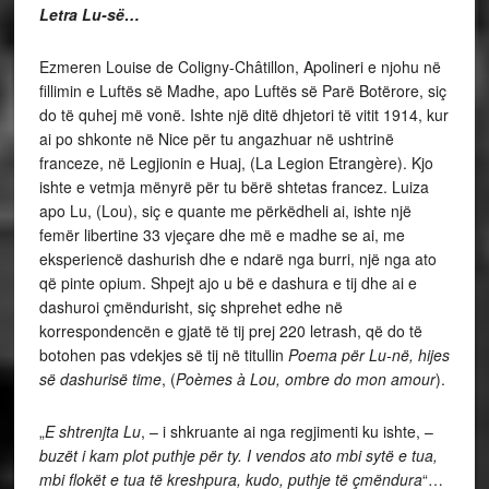
Letra Lu-së…
Ezmeren Louise de Coligny-Châtillon, Apolineri e njohu në
fillimin e Luftës së Madhe, apo Luftës së Parë Botërore, siç
do të quhej më vonë. Ishte një ditë dhjetori të vitit 1914, kur
ai po shkonte në Nice për tu angazhuar në ushtrinë
franceze, në Legjionin e Huaj, (La Legion Etrangère). Kjo
ishte e vetmja mënyrë për tu bërë shtetas francez. Luiza
apo Lu, (Lou), siç e quante me përkëdheli ai, ishte një
femër libertine 33 vjeçare dhe më e madhe se ai, me
eksperiencë dashurish dhe e ndarë nga burri, një nga ato
që pinte opium. Shpejt ajo u bë e dashura e tij dhe ai e
dashuroi çmëndurisht, siç shprehet edhe në
korrespondencën e gjatë të tij prej 220 letrash, që do të
botohen pas vdekjes së tij në titullin
Poema për Lu-në, hijes
së dashurisë time
, (
Poèmes à Lou, ombre do mon amour
).
„
E shtrenjta Lu
, – i shkruante ai nga regjimenti ku ishte, –
buzët i kam plot puthje për ty. I vendos ato mbi sytë e tua,
mbi flokët e tua të kreshpura, kudo, puthje të çmëndura
“…