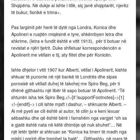
Shqipëria. Në dukje ai ishte i tillë, siç janë shqiptarët, njerëz
të bukur, fisnikë e trima».
Pas largimit për herë të dytë nga Londra, Konica dhe
Apolineri e ruajtën miqësinë e tyre, shkëmbyen letra dhe
shkrime, (letra e fundit është e vitit 1913), për ti botuar në
revistat e njëri tjetrit. Duke shfletuar korrespondencën e
Apolinerit me vëllain e tij, aty flitet dhe për Konicën.
Ishte dhjetor i vitit 1907 kur Alberti, vëllai i Apolinerit, kishte
shkuar të punonte në një bankë të Londrës dhe sipas
porosisë së vëllait duhej të takohej me Spiro Beg, për ti
dhënë gjithashtu një libër të sapo botuar të Apolinerit. “Të
shtunën isha tek Spiro Beg,<!–[if !supportFootnotes]–>[1]
<!–[endif]–> i cili ishte mjaft i dashur, – shkruante Alberti. –
Ai më pyeti se cili është ai autor, të cilin ju e keni lexuar
sëbashku dhe që është bërë i famshëm nga vargjet “oh sa
e gjatë është nata në këtë dhimbje që nuk shuhet”… Në
një letër tjetër ai shkruan se “Konica ka tmerr të madh nga
mishi i ngrirë dhe trembet ta hajë”… Gjithashtu, në mars të