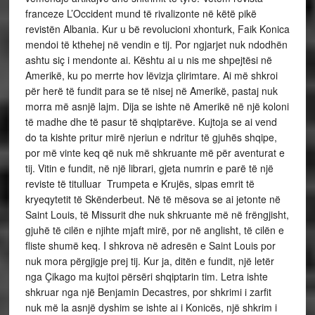
franceze L’Occident mund të rivalizonte në këtë pikë
revistën Albania. Kur u bë revolucioni xhonturk, Faik Konica
mendoi të kthehej në vendin e tij. Por ngjarjet nuk ndodhën
ashtu siç i mendonte ai. Kështu ai u nis me shpejtësi në
Amerikë, ku po merrte hov lëvizja çlirimtare. Ai më shkroi
për herë të fundit para se të nisej në Amerikë, pastaj nuk
morra më asnjë lajm. Dija se ishte në Amerikë në një koloni
të madhe dhe të pasur të shqiptarëve. Kujtoja se ai vend
do ta kishte pritur mirë njeriun e ndritur të gjuhës shqipe,
por më vinte keq që nuk më shkruante më për aventurat e
tij. Vitin e fundit, në një librari, gjeta numrin e parë të një
reviste të titulluar Trumpeta e Krujës, sipas emrit të
kryeqytetit të Skënderbeut. Në të mësova se ai jetonte në
Saint Louis, të Missurit dhe nuk shkruante më në frëngjisht,
gjuhë të cilën e njihte mjaft mirë, por në anglisht, të cilën e
fliste shumë keq. I shkrova në adresën e Saint Louis por
nuk mora përgjigje prej tij. Kur ja, ditën e fundit, një letër
nga Çikago ma kujtoi përsëri shqiptarin tim. Letra ishte
shkruar nga një Benjamin Decastres, por shkrimi i zarfit
nuk më la asnjë dyshim se ishte ai i Konicës, një shkrim i