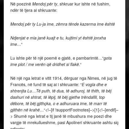
Në poezinë
Mendoj për ty
, shkruar kur ishte në fushim,
ndër të tjera ai shkruante:
Mendoj për ty Lu-ja ime, zëmra tënde kazerma ime është
Ndjenjat e mia janë kuajt e tu, kujtimi yt është jonxha
ime
…“
Lu ishte për të një poemë e gjatë, e pambarimtë…“
gota
ime plot / me verën që dridhet si flakë
.“
Në një nga letrat e vitit 1914, dërguar nga Nimes, në jug të
Francës, në fund të saj ai i shkruante: “
E vogla dhe e
shtrenjta Lu…Të puth, të dua, të adhuroj, të thith, të bëj
dashuri në shtrat, të lëpij, të bëj gjethe trëndafili, top
dëbore, të bëj gjithçka, o e adhuruara ime, të marr të
gjithën në krahë
…“<!–[if !supportFootnotes]–>[1]<!–[endif]–
> Shumë nga letrat e tij janë të mbushura me poezi dhe
vargje të mrekullueshme, pasi Apolineri shkruante ashtu siç
ndjente: