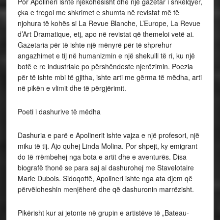
Por Apolineri ishte njëkohësisht dhe një gazetar i shkëlqyer,
çka e tregoi me shkrimet e shumta në revistat më të
njohura të kohës si La Revue Blanche, L’Europe, La Revue
d’Art Dramatique, etj, apo në revistat që themeloi vetë ai.
Gazetaria për të ishte një mënyrë për të shprehur
angazhimet e tij në humanizmin e një shekulli të ri, ku një
botë e re industriale po përshëndeste njerëzimin. Poezia
për të ishte mbi të gjitha, ishte arti me gërma të mëdha, arti
në pikën e vlimit dhe të përgjërimit.
Poeti i dashurive të mëdha
Dashuria e parë e Apolinerit ishte vajza e një profesori, një
miku të tij. Ajo quhej Linda Molina. Por shpejt, ky emigrant
do të rrëmbehej nga bota e artit dhe e aventurës. Disa
biografë thonë se para saj ai dashurohej me Stavelotaire
Marie Dubois. Sidoqoftë, Apolineri ishte nga ata djem që
përvëloheshin menjëherë dhe që dashuronin marrëzisht.
Pikërisht kur ai jetonte në grupin e artistëve të „Bateau-