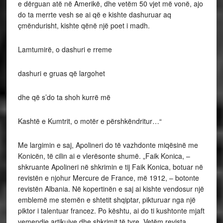
e dërguan atë në Amerikë, dhe vetëm 50 vjet më vonë, ajo
do ta merrte vesh se ai që e kishte dashuruar aq
çmëndurisht, kishte qënë një poet i madh.
Lamtumirë, o dashuri e rreme
dashuri e gruas që largohet
dhe që s’do ta shoh kurrë më
Kashtë e Kumtrit, o motër e përshkëndritur…“
Me largimin e saj, Apolineri do të vazhdonte miqësinë me
Konicën, të cilin ai e vlerësonte shumë. „Faik Konica, –
shkruante Apolineri në shkrimin e tij Faik Konica, botuar në
revistën e njohur Mercure de France, më 1912, – botonte
revistën Albania. Në kopertinën e saj ai kishte vendosur një
emblemë me stemën e shtetit shqiptar, pikturuar nga një
piktor i talentuar francez. Po kështu, ai do ti kushtonte mjaft
vemendje artikujve dhe shkrimit të tyre. Vetëm revista