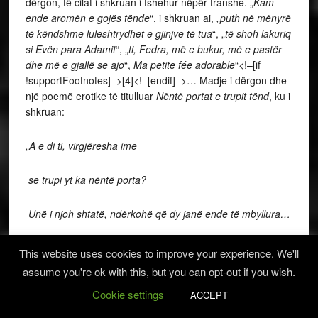
dërgon, të cilat i shkruan i fshehur nëpër transhe. „
Kam
ende aromën e gojës tënde
“, i shkruan ai, „
puth në mënyrë
të këndshme luleshtrydhet e gjinjve të tua
“, „
të shoh lakuriq
si Evën para Adamit
“, „
ti, Fedra, më e bukur, më e pastër
dhe më e gjallë se ajo
“,
Ma petite fée adorable
“<!–[if
!supportFootnotes]–>[4]<!–[endif]–>… Madje i dërgon dhe
një poemë erotike të titulluar
Nëntë portat e trupit tënd
, ku i
shkruan:
„
A e di ti, virgjëresha ime
se trupi yt ka nëntë porta?
Unë i njoh shtatë, ndërkohë që dy janë ende të mbyllura…
Hyra brënda teje nga sytë e tu të yllëzuar
…“
This website uses cookies to improve your experience. We'll
assume you're ok with this, but you can opt-out if you wish.
Ai e quan seksin e saj „portë supreme“ dhe se është ai që
Cookie settings
ACCEPT
ka „çelsin suprem të nëntë portave të saj“, duke shkruar në
vazhdim dhe nëntë „Poezi të fshehta“, siç i quante ai në