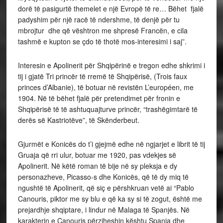
dorë të pasigurtë themelet e një Evropë të re… Bëhet fjalë
padyshim për një racë të ndershme, të denjë për tu
mbrojtur dhe që vështron me shpresë Francën, e cila
tashmë e kupton se çdo të thotë mos-interesimi i saj”.
Interesin e Apolinerit për Shqipërinë e tregon edhe shkrimi i
tij i gjatë Tri princër të rremë të Shqipërisë, (Trois faux
princes d’Albanie), të botuar në revistën L’européen, me
1904. Në të bëhet fjalë për pretendimet për fronin e
Shqipërisë të të ashtuquajturve princër, “trashëgimtarë të
derës së Kastriotëve”, të Skënderbeut.
Gjurmët e Konicës do t’i gjejmë edhe në ngjarjet e librit të tij
Gruaja që rri ulur, botuar me 1920, pas vdekjes së
Apolinerit. Në këtë roman të bije në sy pleksja e dy
personazheve, Picasso-s dhe Konicës, që të dy miq të
ngushtë të Apolinerit, që siç e përshkruan vetë ai “Pablo
Canouris, piktor me sy blu e që ka sy si të zogut, është me
prejardhje shqiptare, i lindur në Malaga të Spanjës. Në
karakterin e Canouris përziheshin kështu Spanja dhe