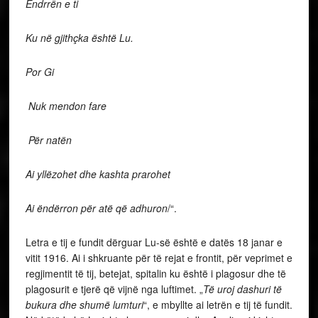
Endrrën e ti
Ku në gjithçka është Lu.
Por Gi
Nuk mendon fare
Për natën
Ai yllëzohet dhe kashta prarohet
Ai ëndërron për atë që adhuron
/“.
Letra e tij e fundit dërguar Lu-së është e datës 18 janar e
vitit 1916. Ai i shkruante për të rejat e frontit, për veprimet e
regjimentit të tij, betejat, spitalin ku është i plagosur dhe të
plagosurit e tjerë që vijnë nga luftimet. „
Të uroj dashuri të
bukura dhe shumë lumturi
“, e mbyllte ai letrën e tij të fundit.