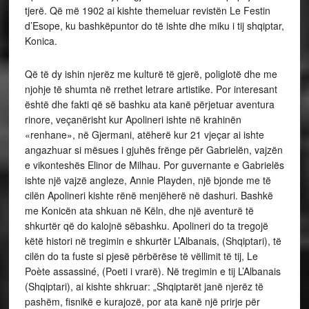
tjerë. Që më 1902 ai kishte themeluar revistën Le Festin
d’Esope, ku bashkëpuntor do të ishte dhe miku i tij shqiptar,
Konica.
Që të dy ishin njerëz me kulturë të gjerë, poliglotë dhe me
njohje të shumta në rrethet letrare artistike. Por interesant
është dhe fakti që së bashku ata kanë përjetuar aventura
rinore, veçanërisht kur Apolineri ishte në krahinën
«renhane», në Gjermani, atëherë kur 21 vjeçar ai ishte
angazhuar si mësues i gjuhës frënge për Gabrielën, vajzën
e vikonteshës Elinor de Milhau. Por guvernante e Gabrielës
ishte një vajzë angleze, Annie Playden, një bjonde me të
cilën Apolineri kishte rënë menjëherë në dashuri. Bashkë
me Konicën ata shkuan në Këln, dhe një aventurë të
shkurtër që do kalojnë sëbashku. Apolineri do ta tregojë
këtë histori në tregimin e shkurtër L’Albanais, (Shqiptari), të
cilën do ta fuste si pjesë përbërëse të vëllimit të tij, Le
Poète assassiné, (Poeti i vrarë). Në tregimin e tij L’Albanais
(Shqiptari), ai kishte shkruar: „Shqiptarët janë njerëz të
pashëm, fisnikë e kurajozë, por ata kanë një prirje për