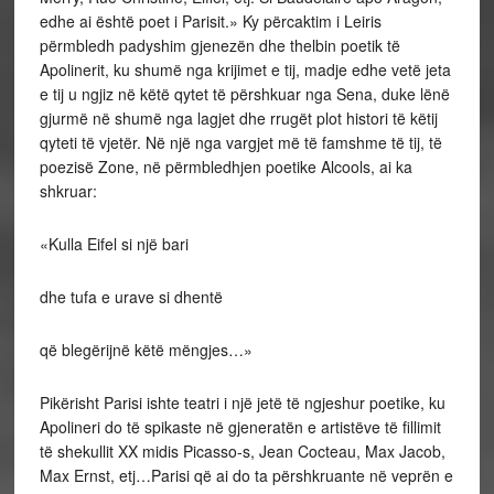
edhe ai është poet i Parisit.» Ky përcaktim i Leiris
përmbledh padyshim gjenezën dhe thelbin poetik të
Apolinerit, ku shumë nga krijimet e tij, madje edhe vetë jeta
e tij u ngjiz në këtë qytet të përshkuar nga Sena, duke lënë
gjurmë në shumë nga lagjet dhe rrugët plot histori të këtij
qyteti të vjetër. Në një nga vargjet më të famshme të tij, të
poezisë Zone, në përmbledhjen poetike Alcools, ai ka
shkruar:
«Kulla Eifel si një bari
dhe tufa e urave si dhentë
që blegërijnë këtë mëngjes…»
Pikërisht Parisi ishte teatri i një jetë të ngjeshur poetike, ku
Apolineri do të spikaste në gjeneratën e artistëve të fillimit
të shekullit XX midis Picasso-s, Jean Cocteau, Max Jacob,
Max Ernst, etj…Parisi që ai do ta përshkruante në veprën e