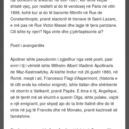
shtatë vjeç, por realisht ai do të vendosej në Paris në vitin
1899, kohë kur ai do të banonte fillimthi në Rue de
Constantinople, pranë stacionit të trenave të Saint-Lazare,
e më pas në Rue Victor-Massé dhe lagje të tjera pariziane.
Cili ishte ky njeri? Nga vinte dhe ç’përfaqësonte ai?
Poeti i avangardës
Apoliner ishte pseudonim i zgjedhur nga vetë poeti, pasi
emri i tij i vërtetë ishte Wilhelm Albert Vladimir Apollinaris
de Waz-Kastrowitzky. Ai kishte lindur më 26 gusht 1880, në
Romë, meqë i ati, Francesco Flagi d’Aspermont, (historia e
të cilit ende ka mbetur enigmë), ishte italian dhe shërbente
në oborrin e Vatikanit, pranë Papës. E ëma e tij, Angelique,
që të tjerët më së shumti e quanin Olga, ishte polake, vajzë
e një emigranti, por shpejt ajo do ta linte Italinë dhe do të
vinte në jug të Francës dhe në Monako, pranë kazinosë së
famëshme.