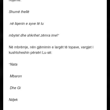
Shumë thellë
në liqenin e syve të tu
mbytet dhe shkrihet zëmra ime
!“
Në mbrëmje, nën gjëmimin e largët të topave, vargjet i
kushtoheshin përsëri Lu-së:
“
Nata
Mbaron
Dhe Gi
Ndjek