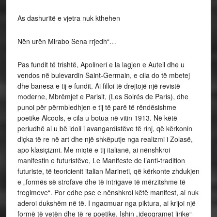
As dashuritë e vjetra nuk kthehen
Nën urën Mirabo Sena rrjedh“…
Pas fundit të trishtë, Apolineri e la lagjen e Auteil dhe u
vendos në bulevardin Saint-Germain, e cila do të mbetej
dhe banesa e tij e fundit. Ai filloi të drejtojë një revistë
moderne, Mbrëmjet e Parisit, (Les Soirés de Paris), dhe
punoi për përmbledhjen e tij të parë të rëndësishme
poetike Alcools, e cila u botua në vitin 1913. Në këtë
periudhë ai u bë idoli i avangardistëve të rinj, që kërkonin
diçka të re në art dhe një shkëputje nga realizmi i Zolasë,
apo klasiçizmi. Me miqtë e tij italianë, ai nënshkroi
manifestin e futuristëve, Le Manifeste de l’anti-tradition
futuriste, të teoricienit italian Marineti, që kërkonte zhdukjen
e „formës së strofave dhe të intrigave të mërzitshme të
tregimeve“. Por edhe pse e nënshkroi këtë manifest, ai nuk
aderoi dukshëm në të. I ngacmuar nga piktura, ai krijoi një
formë të vetën dhe të re poetike. Ishin „ideogramet lirike“