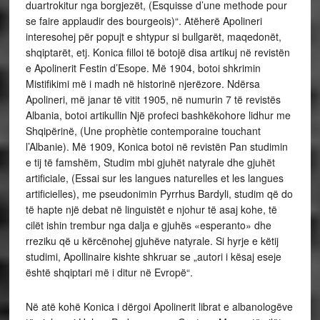
duartrokitur nga borgjezët, (Esquisse d’une methode pour
se faire applaudir des bourgeois)“. Atëherë Apolineri
interesohej për popujt e shtypur si bullgarët, maqedonët,
shqiptarët, etj. Konica filloi të botojë disa artikuj në revistën
e Apolinerit Festin d’Esope. Më 1904, botoi shkrimin
Mistifikimi më i madh në historinë njerëzore. Ndërsa
Apolineri, më janar të vitit 1905, në numurin 7 të revistës
Albania, botoi artikullin Një profeci bashkëkohore lidhur me
Shqipërinë, (Une prophètie contemporaine touchant
l’Albanie). Më 1909, Konica botoi në revistën Pan studimin
e tij të famshëm, Studim mbi gjuhët natyrale dhe gjuhët
artificiale, (Essai sur les langues naturelles et les langues
artificielles), me pseudonimin Pyrrhus Bardyli, studim që do
të hapte një debat në linguistët e njohur të asaj kohe, të
cilët ishin trembur nga dalja e gjuhës «esperanto» dhe
rreziku që u kërcënohej gjuhëve natyrale. Si hyrje e këtij
studimi, Apollinaire kishte shkruar se „autori i kësaj eseje
është shqiptari më i ditur në Evropë“.
Në atë kohë Konica i dërgoi Apolinerit librat e albanologëve