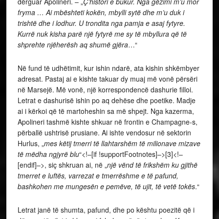
dërguar Apolineri. – „
Ç’histori e bukur. Nga gëzimi m’u mor
fryma … Ai mbështeti kokën, mbylli sytë dhe m’u duk i
trishtë dhe i lodhur. U trondita nga pamja e asaj fytyre.
Kurrë nuk kisha parë një fytyrë me sy të mbyllura që të
shprehte njëherësh aq shumë gjëra
…“
Në fund të udhëtimit, kur ishin ndarë, ata kishin shkëmbyer
adresat. Pastaj ai e kishte takuar dy muaj më vonë përsëri
në Marsejë. Më vonë, një korrespondencë dashurie filloi.
Letrat e dashurisë ishin po aq dehëse dhe poetike. Madje
ai i kërkoi që të martoheshin sa më shpejt. Nga kazerma,
Apolineri tashmë kishte shkuar në frontin e Champagne-s,
përballë ushtrisë prusiane. Ai ishte vendosur në sektorin
Hurlus, „
mes këtij tmerri të llahtarshëm të milionave mizave
të mëdha ngjyrë blu
“<!–[if !supportFootnotes]–>[3]<!–
[endif]–>, siç shkruan ai, në „
një vënd të frikshëm ku gjithë
tmerret e luftës, varrezat e tmerrëshme e të pafund,
bashkohen me mungesën e pemëve, të ujit, të vetë tokës
.“
Letrat janë të shumta, pafund, dhe po kështu poezitë që i