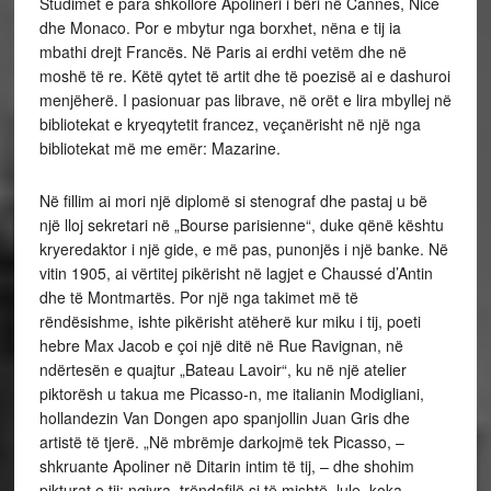
Studimet e para shkollore Apolineri i bëri në Cannes, Nice
dhe Monaco. Por e mbytur nga borxhet, nëna e tij ia
mbathi drejt Francës. Në Paris ai erdhi vetëm dhe në
moshë të re. Këtë qytet të artit dhe të poezisë ai e dashuroi
menjëherë. I pasionuar pas librave, në orët e lira mbyllej në
bibliotekat e kryeqytetit francez, veçanërisht në një nga
bibliotekat më me emër: Mazarine.
Në fillim ai mori një diplomë si stenograf dhe pastaj u bë
një lloj sekretari në „Bourse parisienne“, duke qënë kështu
kryeredaktor i një gide, e më pas, punonjës i një banke. Në
vitin 1905, ai vërtitej pikërisht në lagjet e Chaussé d’Antin
dhe të Montmartës. Por një nga takimet më të
rëndësishme, ishte pikërisht atëherë kur miku i tij, poeti
hebre Max Jacob e çoi një ditë në Rue Ravignan, në
ndërtesën e quajtur „Bateau Lavoir“, ku në një atelier
piktorësh u takua me Picasso-n, me italianin Modigliani,
hollandezin Van Dongen apo spanjollin Juan Gris dhe
artistë të tjerë. „Në mbrëmje darkojmë tek Picasso, –
shkruante Apoliner në Ditarin intim të tij, – dhe shohim
pikturat e tij: ngjyra, trëndafilë si të mishtë, lule, koka