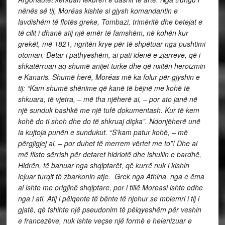
nënës së tij, Moréas kishte si gjysh komandantin e
lavdishëm të flotës greke, Tombazi, trimëritë dhe betejat e
të cilit i dhanë atij një emër të famshëm, në kohën kur
grekët, më 1821, ngritën krye për të shpëtuar nga pushtimi
otoman. Detar i pathyeshëm, ai pati idenë e zjarreve, që i
shkatërruan aq shumë anijet turke dhe që nxitën heroizmin
e Kanaris. Shumë herë, Moréas më ka folur për gjyshin e
tij: “Kam shumë shënime që kanë të bëjnë me kohë të
shkuara, të vjetra, – më tha njëherë ai, – por ato janë në
një sunduk bashkë me një tufë dokumentash. Kur të kem
kohë do ti shoh dhe do të shkruaj diçka”. Ndonjëherë unë
ia kujtoja punën e sundukut. “S’kam patur kohë, – më
përgjigjej ai, – por duhet të merrem vërtet me to”! Dhe ai
më fliste sërrish për detaret hidriotë dhe ishullin e bardhë,
Hidrën, të banuar nga shqiptarët, që kurrë nuk i kishin
lejuar turqit të zbarkonin atje. Grek nga Athina, nga e ëma
ai ishte me origjinë shqiptare, por i tillë Moreasi ishte edhe
nga i ati. Atij i pëlqente të bënte të njohur se mbiemri i tij i
gjatë, që fshihte një pseudonim të pëlqyeshëm për veshin
e francezëve, nuk ishte veçse një formë e helenizuar e