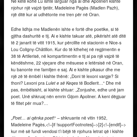
Në këtë kohë Lu ishte larguar nga ai dhe Apolineri kishte
njohur një vajzë tjetër, Madeleine Pagès (Madlen Pazh),
një ditë kur ai udhëtonte me tren për në Oran.
Edhe lidhja me Madlenën ishte e fortë dhe poetike, si të
gjitha dashuritë e tij. Ai e kishte takuar atë, pikërisht atë ditë
të 2 janarit të vitit 1915, kur përcillte në stacionin e Nice-s
Lou Coligny-Châtillon. Kur do të kthehej në regjimentin e
38 të Artilerisë, në kompartimentin e tij ai pa një vajzë të
këndëshme, 22 vjeçare dhe mësuese e letërsisë në Oran,
ku banonte me familjen e saj. Ai e kishte pikasur dhe me
një zë të ëmbël i kishte thënë: „Doni të lexoni vargje? Si
thoni? Lexoni pra
Lulet e së Keqes
të Bodlerit…“ Dhe më
pas, ëmbëlsisht, ai kishte shtuar: „Zonjushe, edhe unë jam
poet. Unë shkruaj nën emrin Gijom Apoliner. A keni dëgjuar
të flitet për mua?…
„
Poet… ai qënka poet
!“ – shkruante në vitin 1952,
Madeleine Pagès,<!–[if !supportFootnotes]–>[2]<!–[endif]–>
kur më së fundi vendosi t’i bëjë të njohura letrat që i kishte