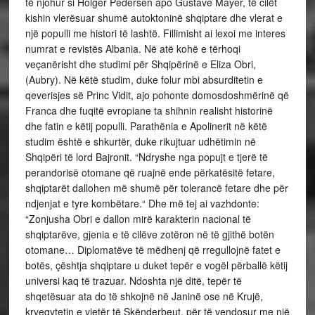
të njohur si Holger Pedersen apo Gustave Mayer, të cilët
kishin vlerësuar shumë autoktoninë shqiptare dhe vlerat e
një populli me histori të lashtë. Fillimisht ai lexoi me interes
numrat e revistës Albania. Në atë kohë e tërhoqi
veçanërisht dhe studimi për Shqipërinë e Eliza Obri,
(Aubry). Në këtë studim, duke folur mbi absurditetin e
qeverisjes së Princ Vidit, ajo pohonte domosdoshmërinë që
Franca dhe fuqitë evropiane ta shihnin realisht historinë
dhe fatin e këtij populli. Parathënia e Apolinerit në këtë
studim është e shkurtër, duke rikujtuar udhëtimin në
Shqipëri të lord Bajronit. “Ndryshe nga popujt e tjerë të
perandorisë otomane që ruajnë ende përkatësitë fetare,
shqiptarët dallohen më shumë për tolerancë fetare dhe për
ndjenjat e tyre kombëtare.“ Dhe më tej ai vazhdonte:
“Zonjusha Obri e dallon mirë karakterin nacional të
shqiptarëve, gjenia e të cilëve zotëron në të gjithë botën
otomane… Diplomatëve të mëdhenj që rregullojnë fatet e
botës, çështja shqiptare u duket tepër e vogël përballë këtij
universi kaq të trazuar. Ndoshta një ditë, tepër të
shqetësuar ata do të shkojnë në Janinë ose në Krujë,
kryeqytetin e vjetër të Skënderbeut, për të vendosur me një