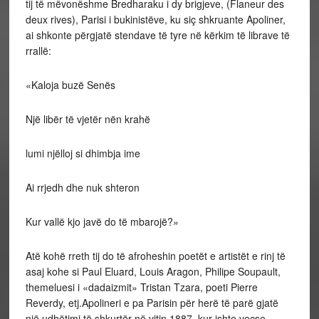
tij të mëvonëshme Bredharaku i dy brigjeve, (Flaneur des
deux rives), Parisi i bukinistëve, ku siç shkruante Apoliner,
ai shkonte përgjatë stendave të tyre në kërkim të librave të
rrallë:
«Kaloja buzë Senës
Një libër të vjetër nën krahë
lumi njëlloj si dhimbja ime
Ai rrjedh dhe nuk shteron
Kur vallë kjo javë do të mbarojë?»
Atë kohë rreth tij do të afroheshin poetët e artistët e rinj të
asaj kohe si Paul Eluard, Louis Aragon, Philipe Soupault,
themeluesi i «dadaizmit» Tristan Tzara, poeti Pierre
Reverdy, etj.Apolineri e pa Parisin për herë të parë gjatë
një udhëtimi të shkurtër në vitin 1887, kur ishte veçse