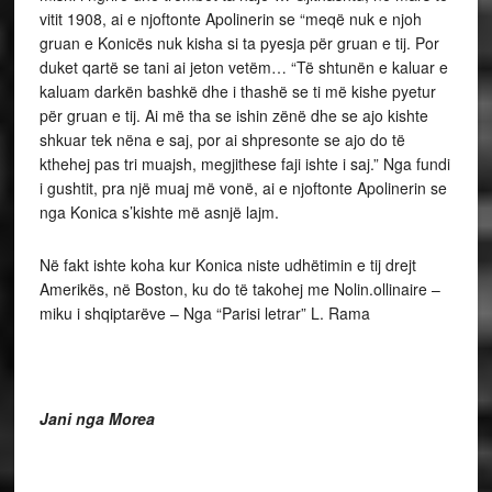
vitit 1908, ai e njoftonte Apolinerin se “meqë nuk e njoh
gruan e Konicës nuk kisha si ta pyesja për gruan e tij. Por
duket qartë se tani ai jeton vetëm… “Të shtunën e kaluar e
kaluam darkën bashkë dhe i thashë se ti më kishe pyetur
për gruan e tij. Ai më tha se ishin zënë dhe se ajo kishte
shkuar tek nëna e saj, por ai shpresonte se ajo do të
kthehej pas tri muajsh, megjithese faji ishte i saj.” Nga fundi
i gushtit, pra një muaj më vonë, ai e njoftonte Apolinerin se
nga Konica s’kishte më asnjë lajm.
Në fakt ishte koha kur Konica niste udhëtimin e tij drejt
Amerikës, në Boston, ku do të takohej me Nolin.ollinaire –
miku i shqiptarëve – Nga “Parisi letrar” L. Rama
Jani nga Morea