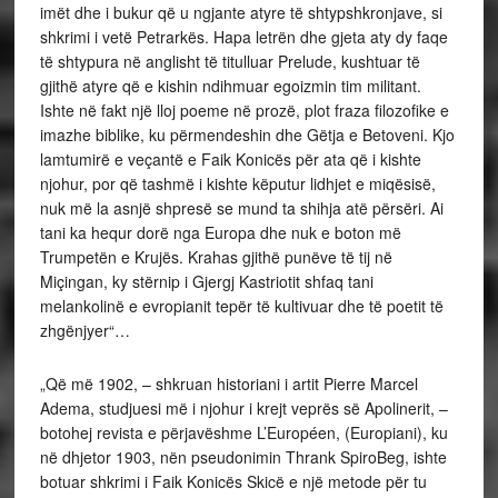
imët dhe i bukur që u ngjante atyre të shtypshkronjave, si
shkrimi i vetë Petrarkës. Hapa letrën dhe gjeta aty dy faqe
të shtypura në anglisht të titulluar Prelude, kushtuar të
gjithë atyre që e kishin ndihmuar egoizmin tim militant.
Ishte në fakt një lloj poeme në prozë, plot fraza filozofike e
imazhe biblike, ku përmendeshin dhe Gëtja e Betoveni. Kjo
lamtumirë e veçantë e Faik Konicës për ata që i kishte
njohur, por që tashmë i kishte këputur lidhjet e miqësisë,
nuk më la asnjë shpresë se mund ta shihja atë përsëri. Ai
tani ka hequr dorë nga Europa dhe nuk e boton më
Trumpetën e Krujës. Krahas gjithë punëve të tij në
Miçingan, ky stërnip i Gjergj Kastriotit shfaq tani
melankolinë e evropianit tepër të kultivuar dhe të poetit të
zhgënjyer“…
„Që më 1902, – shkruan historiani i artit Pierre Marcel
Adema, studjuesi më i njohur i krejt veprës së Apolinerit, –
botohej revista e përjavëshme L’Européen, (Europiani), ku
në dhjetor 1903, nën pseudonimin Thrank SpiroBeg, ishte
botuar shkrimi i Faik Konicës Skicë e një metode për tu