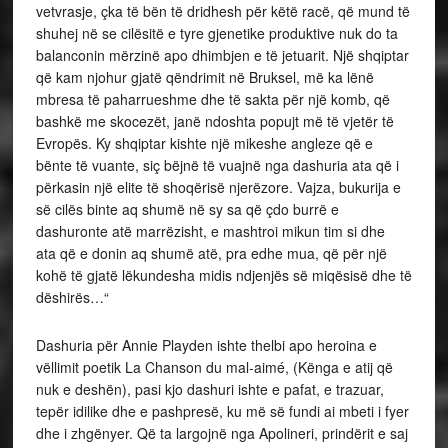
vetvrasje, çka të bën të dridhesh për këtë racë, që mund të
shuhej në se cilësitë e tyre gjenetike produktive nuk do ta
balanconin mërzinë apo dhimbjen e të jetuarit. Një shqiptar
që kam njohur gjatë qëndrimit në Bruksel, më ka lënë
mbresa të paharrueshme dhe të sakta për një komb, që
bashkë me skocezët, janë ndoshta popujt më të vjetër të
Evropës. Ky shqiptar kishte një mikeshe angleze që e
bënte të vuante, siç bëjnë të vuajnë nga dashuria ata që i
përkasin një elite të shoqërisë njerëzore. Vajza, bukurija e
së cilës binte aq shumë në sy sa që çdo burrë e
dashuronte atë marrëzisht, e mashtroi mikun tim si dhe
ata që e donin aq shumë atë, pra edhe mua, që për një
kohë të gjatë lëkundesha midis ndjenjës së miqësisë dhe të
dëshirës…“
Dashuria për Annie Playden ishte thelbi apo heroina e
vëllimit poetik La Chanson du mal-aimé, (Kënga e atij që
nuk e deshën), pasi kjo dashuri ishte e pafat, e trazuar,
tepër idilike dhe e pashpresë, ku më së fundi ai mbeti i fyer
dhe i zhgënyer. Që ta largojnë nga Apolineri, prindërit e saj