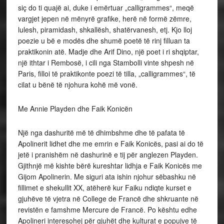
siç do ti quajë ai, duke i emërtuar „calligrammes“, meqë
vargjet jepen në mënyrë grafike, herë në formë zëmre,
lulesh, piramidash, shkallësh, shatërvanesh, etj. Kjo lloj
poezie u bë e modës dhe shumë poetë të rinj filluan ta
praktikonin atë. Madje dhe Arif Dino, një poet i ri shqiptar,
një ithtar i Rembosë, i cili nga Stambolli vinte shpesh në
Paris, filloi të praktikonte poezi të tilla, „calligrammes“, të
cilat u bënë të njohura kohë më vonë.
Me Annie Playden dhe Faik Konicën
Një nga dashuritë më të dhimbshme dhe të pafata të
Apolinerit lidhet dhe me emrin e Faik Konicës, pasi ai do të
jetë i pranishëm në dashurinë e tij për anglezen Playden.
Gjithnjë më kishte bërë kureshtar lidhja e Faik Konicës me
Gijom Apolinerin. Me siguri ata ishin njohur sëbashku në
fillimet e shekullit XX, atëherë kur Faiku ndiqte kurset e
gjuhëve të vjetra në College de Francë dhe shkruante në
revistën e famshme Mercure de Francë. Po kështu edhe
Apolineri interesohej për gjuhët dhe kulturat e popujve të