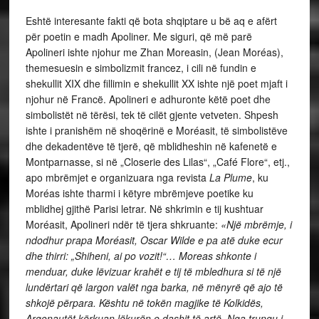
Eshtë interesante fakti që bota shqiptare u bë aq e afërt
për poetin e madh Apoliner. Me siguri, që më parë
Apolineri ishte njohur me Zhan Moreasin, (Jean Moréas),
themesuesin e simbolizmit francez, i cili në fundin e
shekullit XIX dhe fillimin e shekullit XX ishte një poet mjaft i
njohur në Francë. Apolineri e adhuronte këtë poet dhe
simbolistët në tërësi, tek të cilët gjente vetveten. Shpesh
ishte i pranishëm në shoqërinë e Moréasit, të simbolistëve
dhe dekadentëve të tjerë, që mblidheshin në kafenetë e
Montparnasse, si në „Closerie des Lilas“, „Café Flore“, etj.,
apo mbrëmjet e organizuara nga revista
La Plume
, ku
Moréas ishte tharmi i këtyre mbrëmjeve poetike ku
mblidhej gjithë Parisi letrar. Në shkrimin e tij kushtuar
Moréasit, Apolineri ndër të tjera shkruante:
«Një mbrëmje, i
ndodhur prapa Moréasit, Oscar Wilde e pa atë duke ecur
dhe thirri: „Shiheni, ai po vozit!“… Moreas shkonte i
menduar, duke lëvizuar krahët e tij të mbledhura si të një
lundërtari që largon valët nga barka, në mënyrë që ajo të
shkojë përpara. Kështu në tokën magjike të Kolkidës,
Argonautët kërkuan lëkurën e dashit të artë. Nga trungu i