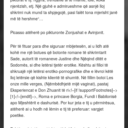
njerëzish, etj. Një gjuhë e admirueshme që asnjë lloj
shkrimi nuk mund ta shpjegojë, pasi falët tona mjerisht janë
më të hershme“…
Picasso atëherë po pikturonte Zonjushat e Avinjonit.
Për të fituar para dhe siguruar mbijetesën, ai u lidh atë
kohë me një botues që botonte romane të shkrimtarit
Sade, autorit të romaneve Justine dhe Njëqind ditët e
Sodomës, si dhe letërsi tjetër erotike. Kështu ai filloi të
shkruajë një letërsi erotiko-pornografike dhe e lëvroi këtë
lloj letërsie që kishte klientë të shumtë. Në fillim botoi Les
onze mille verges, (Njëmbëdhjetë mijë vaginat), pastaj
Eksperiencat e Don Zhuanit të ri<!–[if !supportFootnotes]–>
[1]<!–[endif]–>, Roma e princave Borgia, Fundi i Babilonisë
apo Mjeshtërit e dashurisë. Por kur jeta e tij u përmirësua,
atëherë ai u hodh në lëmin e tij të preferuar: vargjet
poetike.