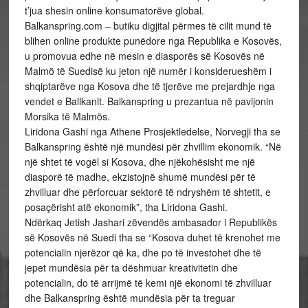
t’jua shesin online konsumatorëve global.
Balkanspring.com – butiku digjital përmes të cilit mund të
blihen online produkte punëdore nga Republika e Kosovës,
u promovua edhe në mesin e diasporës së Kosovës në
Malmö të Suedisë ku jeton një numër i konsiderueshëm i
shqiptarëve nga Kosova dhe të tjerëve me prejardhje nga
vendet e Ballkanit. Balkanspring u prezantua në pavijonin
Morsika të Malmös.
Liridona Gashi nga Athene Prosjektledelse, Norvegji tha se
Balkanspring është një mundësi për zhvillim ekonomik. “Në
një shtet të vogël si Kosova, dhe njëkohësisht me një
diasporë të madhe, ekzistojnë shumë mundësi për të
zhvilluar dhe përforcuar sektorë të ndryshëm të shtetit, e
posaçërisht atë ekonomik”, tha Liridona Gashi.
Ndërkaq Jetish Jashari zëvendës ambasador i Republikës
së Kosovës në Suedi tha se “Kosova duhet të krenohet me
potencialin njerëzor që ka, dhe po të investohet dhe të
jepet mundësia për ta dëshmuar kreativitetin dhe
potencialin, do të arrijmë të kemi një ekonomi të zhvilluar
dhe Balkanspring është mundësia për ta treguar