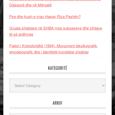
Diasporë dhe në Mërgatë
Pse dhe kush e vrau Hasan Riza Pashën?
Gruaja shqiptare në SHBA mes sukseseve dhe sfidave
të së ardhmes
Fjalori i Kristoforidhit (1904): Monument leksikografik,
etnogjeografik dhe i identitetit kombëtar shqiptar
KATEGORITË
Kategoritë
ARKIV