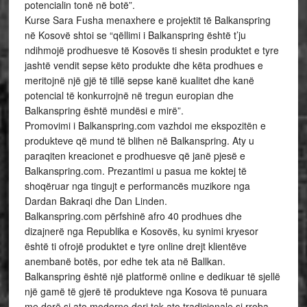
potencialin tonë në botë”.
Kurse Sara Fusha menaxhere e projektit të Balkanspring
në Kosovë shtoi se “qëllimi i Balkanspring është t’ju
ndihmojë prodhuesve të Kosovës ti shesin produktet e tyre
jashtë vendit sepse këto produkte dhe këta prodhues e
meritojnë një gjë të tillë sepse kanë kualitet dhe kanë
potencial të konkurrojnë në tregun europian dhe
Balkanspring është mundësi e mirë”.
Promovimi i Balkanspring.com vazhdoi me ekspozitën e
produkteve që mund të blihen në Balkanspring. Aty u
paraqiten kreacionet e prodhuesve që janë pjesë e
Balkanspring.com. Prezantimi u pasua me koktej të
shoqëruar nga tingujt e performancës muzikore nga
Dardan Bakraqi dhe Dan Linden.
Balkanspring.com përfshinë afro 40 prodhues dhe
dizajnerë nga Republika e Kosovës, ku synimi kryesor
është ti ofrojë produktet e tyre online drejt klientëve
anembanë botës, por edhe tek ata në Ballkan.
Balkanspring është një platformë online e dedikuar të sjellë
një gamë të gjerë të produkteve nga Kosova të punuara
me dorë si ato moderne deri tek ato tradicionale si rroba,