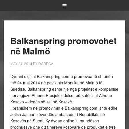
Balkanspring promovohet
në Malmö
MAY 24, 2014
BY
DGRECA
Dyqani digjital Balkanspring.com u promovua të shtunën
më 24 maj 2014 në pavijonin Morsika në Malmö të
Suedisë. Balkanspring është një nga projektet e kompanisë
norvegjeze Athene Prosjektledelse, përkatësisht Athene
Kosovo – degës së saj në Kosovë.
I pranishëm në promovimin e Balkanspring.com ishte edhe
Jetish Jashari zëvendës ambasador i Republikës së
Kosovës në Suedi. Ky dyqan online iu mundëson
prodhuesve dhe dizajnerëve kosovarë që produktet e tyre