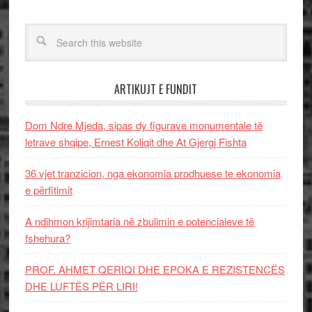
ARTIKUJT E FUNDIT
Dom Ndre Mjeda, sipas dy figurave monumentale të
letrave shqipe, Ernest Koliqit dhe At Gjergj Fishta
36 vjet tranzicion, nga ekonomia prodhuese te ekonomia
e përfitimit
A ndihmon krijimtaria në zbulimin e potencialeve të
fshehura?
PROF. AHMET QERIQI DHE EPOKA E REZISTENCЁS
DHE LUFTЁS PЁR LIRI!