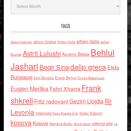
Arkiv
TAGS
arben llalla
alfons Grishaj
Anton Cefa
asllan
albano kolonjari
Behlul
Astrit Lulushi
Aurenc Bebja
Bushati
Jashari
dalip greca
Beqir Sina
Elida
Buçpapaj
Enver Bytyci
Elmi Berisha
Ermira Babamusta
Frank
Eugjen Merlika
Fahri Xharra
shkreli
Ilir
Gezim Llojdia
Fritz radovani
Levonja
Interviste
Kolec Traboini
Keze Kozeta Zylo
kosova
Kosove
nderroi jete
Marjana Bulku
ne
Murat Gecaj