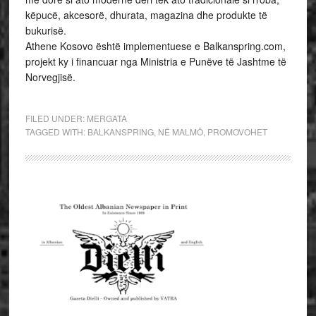
këpucë, akcesorë, dhurata, magazina dhe produkte të
bukurisë.
Athene Kosovo është implementuese e Balkanspring.com,
projekt ky i financuar nga Ministria e Punëve të Jashtme të
Norvegjisë.
FILED UNDER:
MERGATA
TAGGED WITH:
BALKANSPRING
,
NË MALMÖ
,
PROMOVOHET