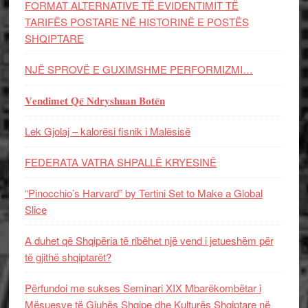
FORMAT ALTERNATIVE TË EVIDENTIMIT TË
TARIFËS POSTARE NË HISTORINË E POSTËS
SHQIPTARE
NJË SPROVË E GUXIMSHME PERFORMIZMI…
𝐕𝐞𝐧𝐝𝐢𝐦𝐞𝐭 𝐐𝐞̈ 𝐍𝐝𝐫𝐲𝐬𝐡𝐮𝐚𝐧 𝐁𝐨𝐭𝐞̈𝐧
Lek Gjolaj – kalorësi fisnik i Malësisë
FEDERATA VATRA SHPALLË KRYESINË
“Pinocchio’s Harvard” by Tertini Set to Make a Global
Slice
A duhet që Shqipëria të ribëhet një vend i jetueshëm për
të gjithë shqiptarët?
Përfundoi me sukses Seminari XIX Mbarëkombëtar i
Mësuesve të Gjuhës Shqipe dhe Kulturës Shqiptare në