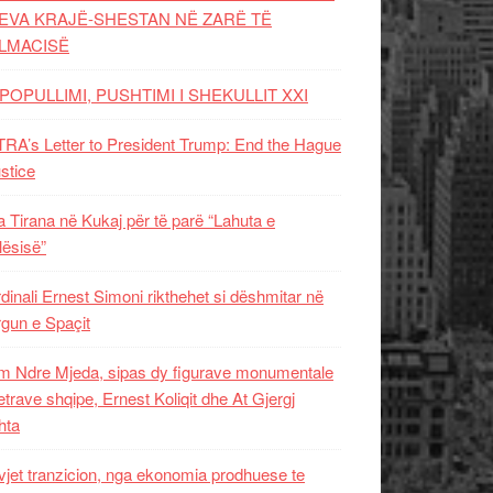
EVA KRAJË-SHESTAN NË ZARË TË
LMACISË
POPULLIMI, PUSHTIMI I SHEKULLIT XXI
RA’s Letter to President Trump: End the Hague
ustice
 Tirana në Kukaj për të parë “Lahuta e
ësisë”
dinali Ernest Simoni rikthehet si dëshmitar në
gun e Spaçit
 Ndre Mjeda, sipas dy figurave monumentale
letrave shqipe, Ernest Koliqit dhe At Gjergj
hta
vjet tranzicion, nga ekonomia prodhuese te