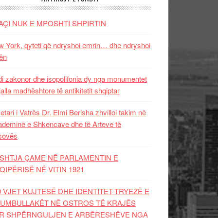
AÇI NUK E MPOSHTI SHPIRTIN
 York, qyteti që ndryshoi emrin… dhe ndryshoi
ën
i zakonor dhe isopolifonia dy nga monumentet
jalla madhështore të antikitetit shqiptar
etari i Vatrës Dr. Elmi Berisha zhvilloi takim në
deminë e Shkencave dhe të Arteve të
sovës
SHTJA ÇAME NË PARLAMENTIN E
QIPËRISË NË VITIN 1921
0 VJET KUJTESË DHE IDENTITET-TRYEZË E
UMBULLAKËT NË OSTROS TË KRAJËS
R SHPËRNGULJEN E ARBËRESHËVE NGA