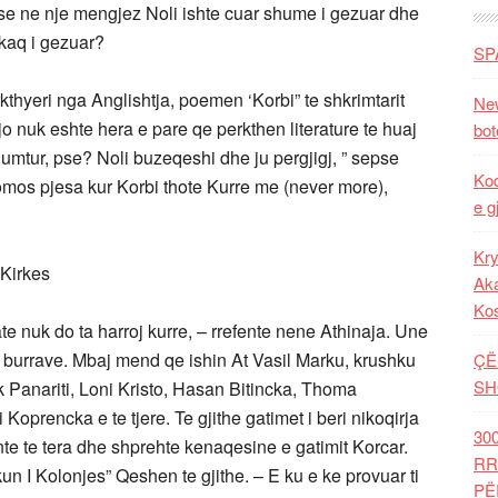
 se ne nje mengjez Noli ishte cuar shume i gezuar dhe
 kaq i gezuar?
SP
kthyeri nga Anglishtja, poemen ‘Korbi” te shkrimtarit
New
o nuk eshte hera e pare qe perkthen literature te huaj
bot
umtur, pse? Noli buzeqeshi dhe ju pergjigj, ” sepse
Kod
mos pjesa kur Korbi thote Kurre me (never more),
e g
Kry
 Kirkes
Aka
Ko
e nuk do ta harroj kurre, – rrefente nene Athinaja. Une
burrave. Mbaj mend qe ishin At Vasil Marku, krushku
ÇË
SH
k Panariti, Loni Kristo, Hasan Bitincka, Thoma
Koprencka e te tjere. Te gjithe gatimet i beri nikoqirja
30
onte te tera dhe shprehte kenaqesine e gatimit Korcar.
RR
un I Kolonjes” Qeshen te gjithe. – E ku e ke provuar ti
PË