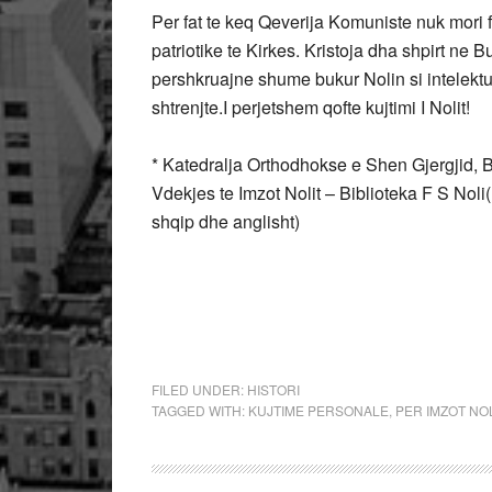
Per fat te keq Qeverija Komuniste nuk mori 
patriotike te Kirkes. Kristoja dha shpirt ne
pershkruajne shume bukur Nolin si intelektual
shtrenjte.I perjetshem qofte kujtimi I Nolit!
* Katedralja Orthodhokse e Shen Gjergjid, 
Vdekjes te Imzot Nolit – Biblioteka F S Noli
shqip dhe anglisht)
FILED UNDER:
HISTORI
TAGGED WITH:
KUJTIME PERSONALE
,
PER IMZOT NO