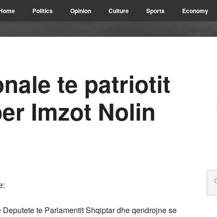
Home
Politics
Opinion
Culture
Sports
Economy
ale te patriotit
per Imzot Nolin
e:
e Deputete te Parlamentit Shqiptar dhe qendrojne se