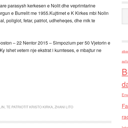
fare parasysh kerkesen e Nolit dhe veprimtarine
Ark
 Burgun e Burrelit me 1955.Kujtimet e K Kirkes mbi Nolin
, poliglot, fetar, patriot, udheheqes, dhe mik te
Boston – 22 Nentor 2015 – Simpozium per 50 Vjetorin e
(Ky ishet vetem nje ekstrat i kumteses, e mbajtur ne
alba
asll
B
d
Env
Fa
LIN
,
TE PATRIOTIT KRISTO KIRKA
,
ZHANI LITO
ra
Inte