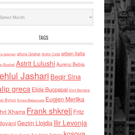
iv
TAGS
arben llalla
alfons Grishaj
Anton Cefa
no kolonjari
Astrit Lulushi
Aurenc Bebja
an Bushati
ehlul Jashari
Beqir Sina
alip greca
Elida Buçpapaj
Elmi Berisha
Eugjen Merlika
er Bytyci
Ermira Babamusta
Frank shkreli
hri Xharra
Fritz
Ilir Levonja
Gezim Llojdia
dovani
kosova
rviste
Kolec Traboini
Keze Kozeta Zylo