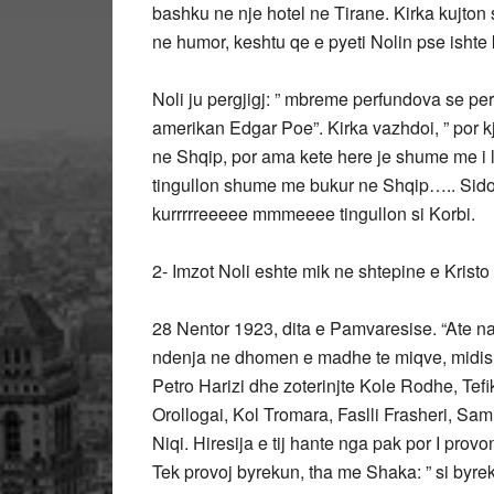
bashku ne nje hotel ne Tirane. Kirka kujton
ne humor, keshtu qe e pyeti Nolin pse ishte
Noli ju pergjigj: ” mbreme perfundova se per
amerikan Edgar Poe”. Kirka vazhdoi, ” por kj
ne Shqip, por ama kete here je shume me i l
tingullon shume me bukur ne Shqip….. Sido
kurrrrreeeee mmmeeee tingullon si Korbi.
2- Imzot Noli eshte mik ne shtepine e Kristo
28 Nentor 1923, dita e Pamvaresise. “Ate nat
ndenja ne dhomen e madhe te miqve, midis 
Petro Harizi dhe zoterinjte Kole Rodhe, Tefi
Orollogai, Kol Tromara, Faslli Frasheri, Sami 
Niqi. Hiresija e tij hante nga pak por I prov
Tek provoj byrekun, tha me Shaka: ” si byrek