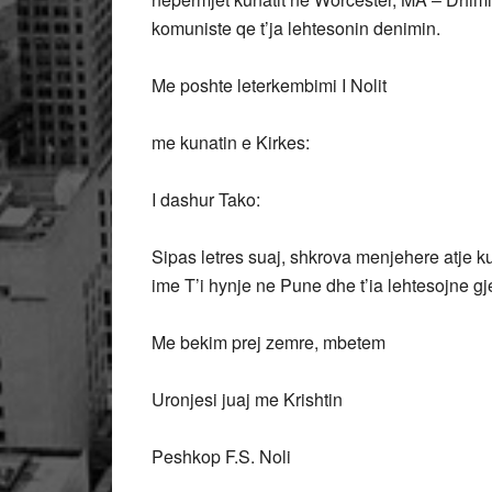
komuniste qe t’ja lehtesonin denimin.
Me poshte leterkembimi I Nolit
me kunatin e Kirkes:
I dashur Tako:
Sipas letres suaj, shkrova menjehere atje ku
ime T’i hynje ne Pune dhe t’ia lehtesojne gj
Me bekim prej zemre, mbetem
Uronjesi juaj me Krishtin
Peshkop F.S. Noli