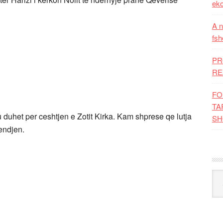
eko
A n
fsh
PR
RE
FO
TA
 duhet per ceshtjen e Zotit Kirka. Kam shprese qe lutja
SH
endjen.
Kat