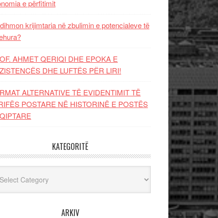
nomia e përfitimit
dihmon krijimtaria në zbulimin e potencialeve të
ehura?
OF. AHMET QERIQI DHE EPOKA E
ZISTENCЁS DHE LUFTЁS PЁR LIRI!
RMAT ALTERNATIVE TË EVIDENTIMIT TË
RIFËS POSTARE NË HISTORINË E POSTËS
QIPTARE
KATEGORITË
egoritë
ARKIV