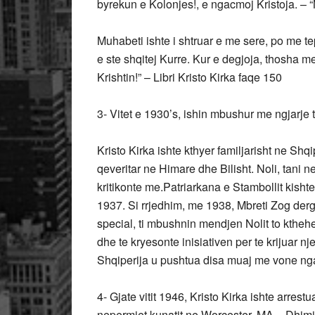
byrekun e Kolonjes!, e ngacmoj Kristoja. – 
Muhabeti ishte i shtruar e me sere, po me te
e ste shqitej Kurre. Kur e degjoja, thosha me
Krishtin!” – Libri Kristo Kirka faqe 150
3- Vitet e 1930’s, ishin mbushur me ngjarje
Kristo Kirka ishte kthyer familjarisht ne Sh
qeveritar ne Himare dhe Bilisht. Noli, tani
kritikonte me.Patriarkana e Stambollit kish
1937. Si rrjedhim, me 1938, Mbreti Zog de
special, ti mbushnin mendjen Nolit to ktheh
dhe te kryesonte inisiativen per te krijuar nj
Shqiperija u pushtua disa muaj me vone nga It
4- Gjate vitit 1946, Kristo Kirka ishte arres
nepermjet kunatit ne Worcester, MA – Dhimit