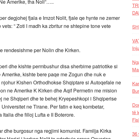
“Ne Amerike, tha Noli”…..
TR
DA
per degjohej fjala e Imzot Nolit, fjale qe hynte ne zemer
 vets: ” Zoti I madh ka zbritur ne shtepine tone vete
SH
VAT
Inj
 te rendesishme per Nolin dhe Kirken.
Nga
qiperi dhe kishte permbushur disa sherbime patriotike si
Mal
 ne Amerike, kishte bere paqe me Zogun dhe nuk e
te njohur Kishen Orthodhokse Shqiptare si Autoqefale ne
Kar
rgon ne Amerike K Kirken dhe Aqif Permetin me mision
Bur
ej ne Shqiperi dhe te behej Kryepeshkopi i Shqiperise
Dom
e Universitet ne Tirane. Per fatin e keq kombetar,
të 
alia dhe filloj Lufta e II Boterore.
Fis
tuar dhe burgosur nga regjimi komunist. Familja Kirka
36 
er Harizi i kerkon Nolit te nderhyje prane Qeverise