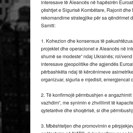
interesave të Aleancës në hapësirën Euroatla
çështjet e Sigurisë Kombëtare, Rajonit dhe 
rekomandime strategjike për sa qëndrimet d
Samiti:
1. Kohezion dhe konsensus të pakushtëzuar 
projektet dhe operacionet e Aleancës në inter
shumë se modeste” ndaj Ukrainës; rol/vend l
interesave gjeopolitike dhe agjendës Euroat
përbashkëta ndaj të kërcënimeve asimetrike të
organizuar, siguria e mjedisit, emergjencat civi
2. Të konfirmojë përmbushjen e angazhimit 
vazhdim”, me synimin e zhvillimit të kapacite
qytetarëve dhe shoqërisë, si dhe përmbush
3. Mbështetjen dhe promovimin e përpjekje