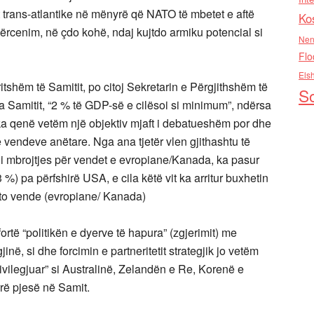
t trans-atlantike në mënyrë që NATO të mbetet e aftë
Ko
ërcenim, në çdo kohë, ndaj kujtdo armiku potencial si
Nen
Flo
Els
itshëm të Samitit, po citoj Sekretarin e Përgjithshëm të
So
ara Samitit, “2 % të GDP-së e cilësoi si minimum”, ndërsa
 ka qenë vetëm një objektiv mjaft i debatueshëm por dhe
endeve anëtare. Nga ana tjetër vlen gjithashtu të
i i mbrojtjes për vendet e evropiane/Kanada, ka pasur
 %) pa përfshirë USA, e cila këtë vit ka arritur buxhetin
këto vende (evropiane/ Kanada)
ortë “politikën e dyerve të hapura” (zgjerimit) me
ë, si dhe forcimin e partneritetit strategjik jo vetëm
vilegjuar” si Australinë, Zelandën e Re, Korenë e
arrë pjesë në Samit.