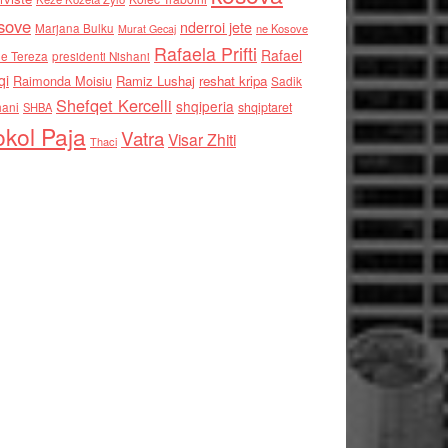
sove
nderroi jete
Marjana Bulku
ne Kosove
Murat Gecaj
Rafaela Prifti
Rafael
e Tereza
presidenti Nishani
qi
Raimonda Moisiu
Ramiz Lushaj
reshat kripa
Sadik
Shefqet Kercelli
shqiperia
hani
shqiptaret
SHBA
kol Paja
Vatra
Visar Zhiti
Thaci