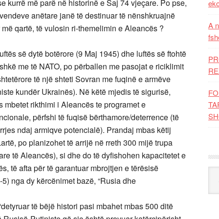
e kurrë më parë në historinë e Saj 74 vjeçare. Po pse,
eko
1 vendeve anëtare janë të destinuar të nënshkruajnë
A n
më qartë, të vulosin ri-themelimin e Aleancës ?
fsh
luftës së dytë botërore (9 Maj 1945) dhe luftës së ftohtë
PR
shkë me të NATO, po përballen me pasojat e riciklimit
RE
e shtetërore të një shteti Sovran me fuqinë e armëve
iste kundër Ukrainës). Në këtë mjedis të sigurisë,
FO
O-s mbetet rikthimi i Aleancës te programet e
TA
SH
cionale, përfshi të fuqisë bërthamore/deterrence (të
rrjes ndaj armiqve potencialë). Prandaj mbas këtij
rtë, po planizohet të arrijë në rreth 300 mijë trupa
are të Aleancës), si dhe do të dyfishohen kapacitetet e
ës, të afta për të garantuar mbrojtjen e tërësisë
Kat
li-5) nga dy kërcënimet bazë, “Rusia dhe
 “detyruar të bëjë histori pasi mbahet mbas 500 ditë
 Rusisë-Putiniste që siç është provuar katërçipërisht,