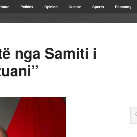
Home
Politics
Opinion
Culture
Sports
Economy
ë nga Samiti i
tuani”