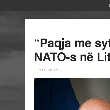
“Paqja me syt
NATO-s në Li
JULY 11, 2023
BY
S P