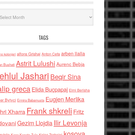
iv
TAGS
arben llalla
alfons Grishaj
Anton Cefa
no kolonjari
Astrit Lulushi
Aurenc Bebja
an Bushati
ehlul Jashari
Beqir Sina
alip greca
Elida Buçpapaj
Elmi Berisha
Eugjen Merlika
er Bytyci
Ermira Babamusta
Frank shkreli
hri Xharra
Fritz
Ilir Levonja
Gezim Llojdia
dovani
kosova
rviste
Kolec Traboini
Keze Kozeta Zylo