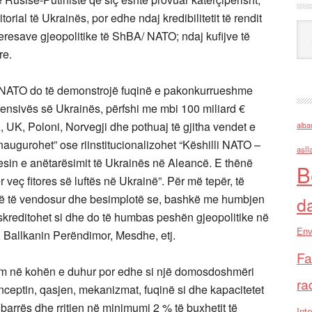
itorial të Ukrainës, por edhe ndaj kredibilitetit të rendit
Ark
teresave gjeopolitike të ShBA/ NATO; ndaj kufijve të
re.
, NATO do të demonstrojë fuqinë e pakonkurrueshme
ensivës së Ukrainës, përfshi me mbi 100 miliard €
 UK, Poloni, Norvegji dhe pothuaj të gjitha vendet e
alba
inaugurohet” ose riinstitucionalizohet “Këshilli NATO –
asll
esin e anëtarësimit të Ukrainës në Aleancë. E thënë
B
veç fitores së luftës në Ukrainë”. Për më tepër, të
anë të vendosur dhe besimplotë se, bashkë me humbjen
d
iskreditohet si dhe do të humbas peshën gjeopolitike në
Env
i, Ballkanin Perëndimor, Mesdhe, etj.
Fa
vetëm në kohën e duhur por edhe si një domosdoshmëri
ra
nceptin, qasjen, mekanizmat, fuqinë si dhe kapacitetet
barrës dhe rritjen në minimumi 2 % të buxhetit të
Inte