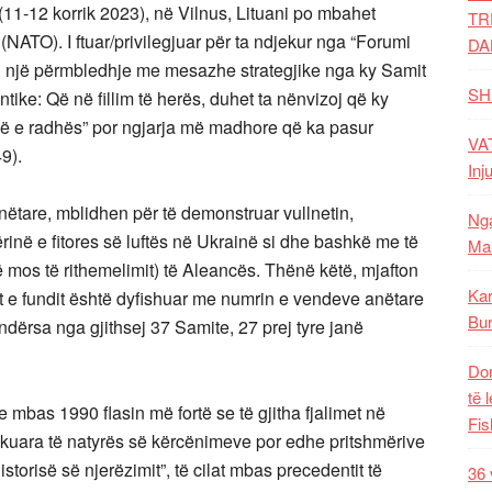
 (11-12 korrik 2023), në Vilnus, Lituani po mbahet
TR
 (NATO). I ftuar/privilegjuar për ta ndjekur nga “Forumi
DA
ndaj një përmbledhje me mesazhe strategjike nga ky Samit
SH
tike: Që në fillim të herës, duhet ta nënvizoj që ky
inë e radhës” por ngjarja më madhore që ka pasur
VAT
9).
Inj
anëtare, mblidhen për të demonstruar vullnetin,
Nga
në e fitores së luftës në Ukrainë si dhe bashkë me të
Mal
 mos të rithemelimit) të Aleancës. Thënë këtë, mjafton
Kar
t e fundit është dyfishuar me numrin e vendeve anëtare
Bur
ndërsa nga gjithsej 37 Samite, 27 prej tyre janë
Dom
të 
 mbas 1990 flasin më fortë se të gjitha fjalimet në
Fis
ikuara të natyrës së kërcënimeve por edhe pritshmërive
torisë së njerëzimit”, të cilat mbas precedentit të
36 