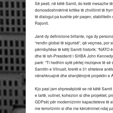
Së pesti, në këtë Samit, do ketë mesazhe të
domosdoshmërinë kritike të zhvillimit të f
të dialogut pa kushte për paqen, stabilitetin
Rajonit.
Janë dy definicione brilante, nga dy persona
“rendin global të sigurisë”, që veçmas, po
përmbyllëse të këtij Samiti historik: “NATO ës
dhe të ish-Presidenti i SHBA John Kennedy
parë: “Ti hedhim sytë përtej rreziqeve të së
Samitin e Vilnusit, krerët e 31 shteteve anë
nënshkruajnë dhe shenjtërojnë projektin e 
Kjo pasi jam shpresëplotë se në këtë Samit d
e lartë, vullnet, kohezion si dhe projektet,
GDPsë) për modernizimin kapaciteteve të afta
me terrorizmin si dhe me kërcënimet ndaj paqe