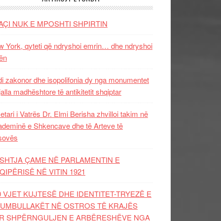
AÇI NUK E MPOSHTI SHPIRTIN
 York, qyteti që ndryshoi emrin… dhe ndryshoi
ën
i zakonor dhe isopolifonia dy nga monumentet
jalla madhështore të antikitetit shqiptar
etari i Vatrës Dr. Elmi Berisha zhvilloi takim në
deminë e Shkencave dhe të Arteve të
sovës
SHTJA ÇAME NË PARLAMENTIN E
QIPËRISË NË VITIN 1921
0 VJET KUJTESË DHE IDENTITET-TRYEZË E
UMBULLAKËT NË OSTROS TË KRAJËS
R SHPËRNGULJEN E ARBËRESHËVE NGA