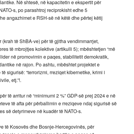
ntike. Në shtesë, në kapacitetin e ekspertit për
NATO-s, po parashtroj reciprokisht edhe 5
he angazhimet e RSH-së në këtë dhe përtej këtij
(krah të ShBA-ve) për të gjitha vendimmarrjet,
es të mbrojtjes kolektive (artikulli 5); mbështetjen “më
ider në promovimin e paqes, stabilitetit demokratik,
lantike në rajon. Po ashtu, mbështet projektet e
 sigurisë: “terrorizmi, rreziqet kibernetike, krimi i
le, etj.”!.
për të arritur në “minimumi 2 %” GDP-së prej 2024 e në
teve të afta për përballimin e rreziqeve ndaj sigurisë së
jes së detyrimeve në kuadër të NATO-s.
ve të Kosovës dhe Bosnje-Hercegovinës, për