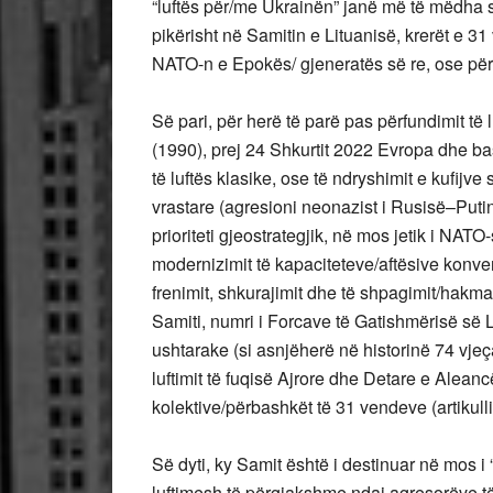
“luftës për/me Ukrainën” janë më të mëdha s
pikërisht në Samitin e Lituanisë, krerët e 3
NATO-n e Epokës/ gjeneratës së re, ose për 
Së pari, për herë të parë pas përfundimit të 
(1990), prej 24 Shkurtit 2022 Evropa dhe ba
të luftës klasike, ose të ndryshimit e kufijv
vrastare (agresioni neonazist i Rusisë–Putin
prioriteti gjeostrategjik, në mos jetik i NAT
modernizimit të kapaciteteve/aftësive konven
frenimit, shkurajimit dhe të shpagimit/hakma
Samiti, numri i Forcave të Gatishmërisë së La
ushtarake (si asnjëherë në historinë 74 vjeç
luftimit të fuqisë Ajrore dhe Detare e Aleanc
kolektive/përbashkët të 31 vendeve (artikul
Së dyti, ky Samit është i destinuar në mos i
luftimesh të përgjakshme ndaj agresorëve të