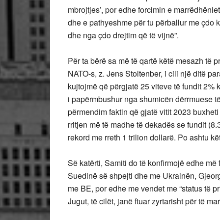
mbrojtjes’, por edhe forcimin e marrëdhënie
dhe e pathyeshme për tu përballur me çdo k
dhe nga çdo drejtim që të vijnë”.
Për ta bërë sa më të qartë këtë mesazh të pr
NATO-s, z. Jens Stoltenber, i cili një ditë p
kujtojmë që përgjatë 25 viteve të fundit 2%
i papërmbushur nga shumicën dërrmuese të v
përmendim faktin që gjatë vitit 2023 buxhet
rritjen më të madhe të dekadës se fundit (8.3
rekord me rreth 1 trilion dollarë. Po ashtu 
Së katërti, Samiti do të konfirmojë edhe më f
Suedinë së shpejti dhe me Ukrainën, Gjeorgjin
me BE, por edhe me vendet me “status të pri
Jugut, të cilët, janë ftuar zyrtarisht për të m