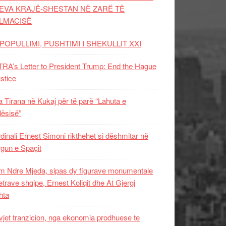
EVA KRAJË-SHESTAN NË ZARË TË
LMACISË
POPULLIMI, PUSHTIMI I SHEKULLIT XXI
RA’s Letter to President Trump: End the Hague
ustice
 Tirana në Kukaj për të parë “Lahuta e
ësisë”
dinali Ernest Simoni rikthehet si dëshmitar në
gun e Spaçit
 Ndre Mjeda, sipas dy figurave monumentale
letrave shqipe, Ernest Koliqit dhe At Gjergj
hta
vjet tranzicion, nga ekonomia prodhuese te