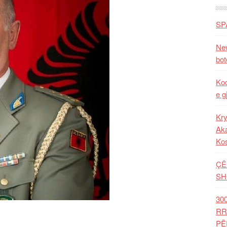
SP
New
bot
Kod
e g
Kry
Aka
Ko
ÇË
SH
30
RR
PË