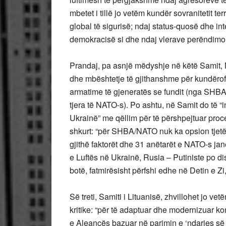
mbetet i tillë jo vetëm kundër sovranitetit terr
global të sigurisë; ndaj status-quosë dhe in
demokracisë si dhe ndaj vlerave perëndimo
Prandaj, pa asnjë mëdyshje në këtë Samit
dhe mbështetje të gjithanshme për kundërof
armatime të gjeneratës se fundit (nga SHBA,
tjera të NATO-s). Po ashtu, në Samit do të “
Ukrainë” me qëllim për të përshpejtuar proc
shkurt: “për SHBA/NATO nuk ka opsion tjetër 
gjithë faktorët dhe 31 anëtarët e NATO-s j
e Luftës në Ukrainë, Rusia – Putiniste po d
botë, fatmirësisht përfshi edhe në Detin e Z
Së treti, Samiti i Lituanisë, zhvillohet jo 
kritike: “për të adaptuar dhe modernizuar ko
e Aleancës bazuar në parimin e ‘ndarjes së 