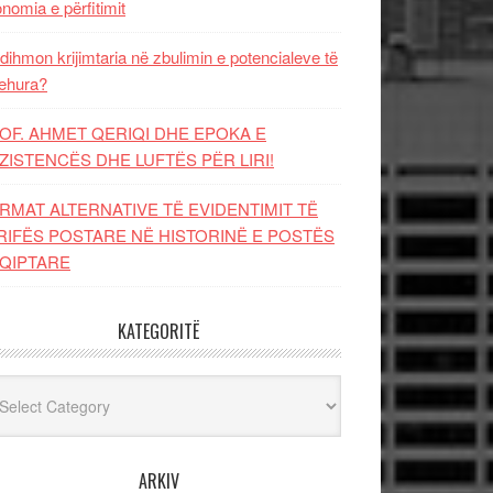
nomia e përfitimit
dihmon krijimtaria në zbulimin e potencialeve të
ehura?
OF. AHMET QERIQI DHE EPOKA E
ZISTENCЁS DHE LUFTЁS PЁR LIRI!
RMAT ALTERNATIVE TË EVIDENTIMIT TË
RIFËS POSTARE NË HISTORINË E POSTËS
QIPTARE
KATEGORITË
egoritë
ARKIV