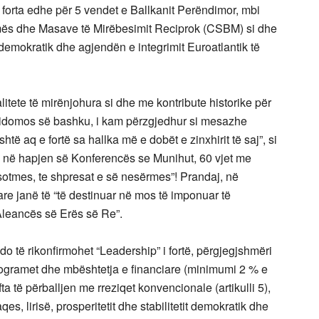
 forta edhe për 5 vendet e Ballkanit Perëndimor, mbi
rymës dhe Masave të Mirëbesimit Reciprok (CSBM) si dhe
 demokratik dhe agjendën e integrimit Euroatlantik të
litete të mirënjohura si dhe me kontribute historike për
r sidomos së bashku, i kam përzgjedhur si mesazhe
htë aq e fortë sa hallka më e dobët e zinxhirit të saj”, si
 në hapjen së Konferencës se Munihut, 60 vjet me
 sotmes, te shpresat e së nesërmes”! Prandaj, në
tare janë të “të destinuar në mos të imponuar të
Aleancës së Erës së Re”.
o të rikonfirmohet “Leadership” i fortë, përgjegjshmëri
 programet dhe mbështetja e financiare (minimumi 2 % e
 të përballjen me rreziqet konvencionale (artikulli 5),
s, lirisë, prosperitetit dhe stabilitetit demokratik dhe