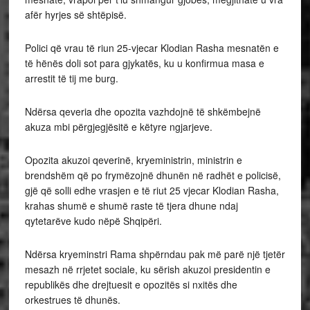
afër hyrjes së shtëpisë.
Polici që vrau të riun 25-vjecar Klodian Rasha mesnatën e
të hënës doli sot para gjykatës, ku u konfirmua masa e
arrestit të tij me burg.
Ndërsa qeveria dhe opozita vazhdojnë të shkëmbejnë
akuza mbi përgjegjësitë e këtyre ngjarjeve.
Opozita akuzoi qeverinë, kryeministrin, ministrin e
brendshëm që po frymëzojnë dhunën në radhët e policisë,
gjë që solli edhe vrasjen e të riut 25 vjecar Klodian Rasha,
krahas shumë e shumë raste të tjera dhune ndaj
qytetarëve kudo nëpë Shqipëri.
Ndërsa kryeminstri Rama shpërndau pak më parë një tjetër
mesazh në rrjetet sociale, ku sërish akuzoi presidentin e
republikës dhe drejtuesit e opozitës si nxitës dhe
orkestrues të dhunës.