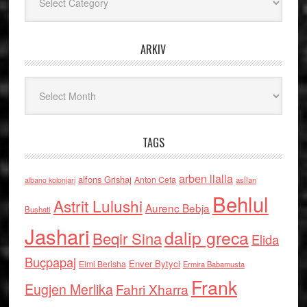
ARKIV
Arkiv
TAGS
arben llalla
alfons Grishaj
Anton Cefa
asllan
albano kolonjari
Behlul
Astrit Lulushi
Aurenc Bebja
Bushati
Jashari
dalip greca
Beqir Sina
Elida
Buçpapaj
Enver Bytyci
Elmi Berisha
Ermira Babamusta
Frank
Eugjen Merlika
Fahri Xharra