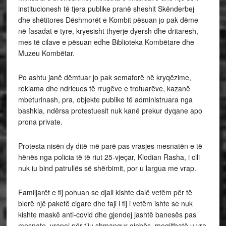
institucionesh të tjera publike pranë sheshit Skënderbej
dhe shëtitores Dëshmorët e Kombit pësuan jo pak dëme
në fasadat e tyre, kryesisht thyerje dyersh dhe dritaresh,
mes të cilave e pësuan edhe Biblioteka Kombëtare dhe
Muzeu Kombëtar.
Po ashtu janë dëmtuar jo pak semaforë në kryqëzime,
reklama dhe ndricues të rrugëve e trotuarëve, kazanë
mbeturinash, pra, objekte publike të administruara nga
bashkia, ndërsa protestuesit nuk kanë prekur dyqane apo
prona private.
Protesta nisën dy ditë më parë pas vrasjes mesnatën e të
hënës nga policia të të riut 25-vjeçar, Klodian Rasha, i cili
nuk iu bind patrullës së shërbimit, por u largua me vrap.
Familjarët e tij pohuan se djali kishte dalë vetëm për të
blerë një paketë cigare dhe faji i tij i vetëm ishte se nuk
kishte maskë anti-covid dhe gjendej jashtë banesës pas
mesnate, vrapoi për t’iu shmangur gjobës, megjithatë u vra