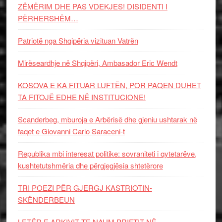
ZËMËRIM DHE PAS VDEKJES! DISIDENTI I
PËRHERSHËM…
Patriotë nga Shqipëria vizituan Vatrën
Mirëseardhje në Shqipëri, Ambasador Eric Wendt
KOSOVA E KA FITUAR LUFTËN, POR PAQEN DUHET
TA FITOJË EDHE NË INSTITUCIONE!
Scanderbeg, mburoja e Arbërisë dhe gjeniu ushtarak në
faqet e Giovanni Carlo Saraceni-t
Republika mbi interesat politike: sovraniteti i qytetarëve,
kushtetutshmëria dhe përgjegjësia shtetërore
TRI POEZI PËR GJERGJ KASTRIOTIN-
SKËNDERBEUN
LETËR E ARKIVIT TE NAUM PRIFTIT NË