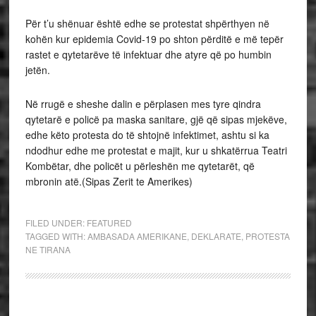
Për t’u shënuar është edhe se protestat shpërthyen në
kohën kur epidemia Covid-19 po shton përditë e më tepër
rastet e qytetarëve të infektuar dhe atyre që po humbin
jetën.
Në rrugë e sheshe dalin e përplasen mes tyre qindra
qytetarë e policë pa maska sanitare, gjë që sipas mjekëve,
edhe këto protesta do të shtojnë infektimet, ashtu si ka
ndodhur edhe me protestat e majit, kur u shkatërrua Teatri
Kombëtar, dhe policët u përleshën me qytetarët, që
mbronin atë.(Sipas Zerit te Amerikes)
FILED UNDER:
FEATURED
TAGGED WITH:
AMBASADA AMERIKANE
,
DEKLARATE
,
PROTESTA
NE TIRANA