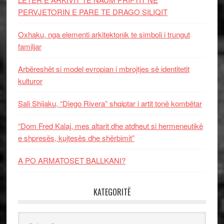
PERVJETORIN E PARE TE DRAGO SILIQIT
Oxhaku, nga elementi arkitektonik te simboli i trungut
familjar
Arbëreshët si model evropian i mbrojtjes së identitetit
kulturor
Sali Shijaku, “Diego Rivera” shqiptar i artit tonë kombëtar
“Dom Fred Kalaj, mes altarit dhe atdheut si hermeneutikë
e shpresës, kujtesës dhe shërbimit”
A PO ARMATOSET BALLKANI?
KATEGORITË
Kategoritë