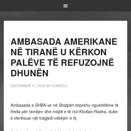
AMBASADA AMERIKANE
NË TIRANË U KËRKON
PALËVE TË REFUZOJNË
DHUNËN
DECEMBER 11, 2020
BY
DGRECA
Ambasada e SHBA-ve në Shqipëri shprehu ngushëllime të
thella për familjen dhe miqtë e të riut Klodian Rasha, duke
e vlerësuar një tragjedi vdekjen e tij.