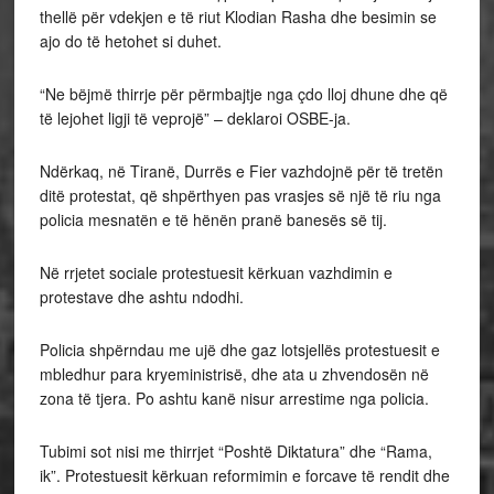
thellë për vdekjen e të riut Klodian Rasha dhe besimin se
ajo do të hetohet si duhet.
“Ne bëjmë thirrje për përmbajtje nga çdo lloj dhune dhe që
të lejohet ligji të veprojë” – deklaroi OSBE-ja.
Ndërkaq, në Tiranë, Durrës e Fier vazhdojnë për të tretën
ditë protestat, që shpërthyen pas vrasjes së një të riu nga
policia mesnatën e të hënën pranë banesës së tij.
Në rrjetet sociale protestuesit kërkuan vazhdimin e
protestave dhe ashtu ndodhi.
Policia shpërndau me ujë dhe gaz lotsjellës protestuesit e
mbledhur para kryeministrisë, dhe ata u zhvendosën në
zona të tjera. Po ashtu kanë nisur arrestime nga policia.
Tubimi sot nisi me thirrjet “Poshtë Diktatura” dhe “Rama,
ik”. Protestuesit kërkuan reformimin e forcave të rendit dhe