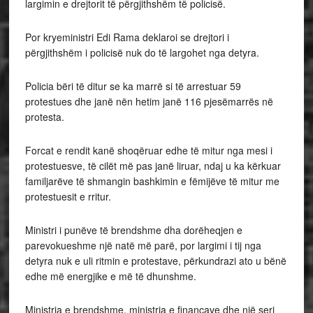
largimin e drejtorit të përgjithshëm të policisë.
Por kryeministri Edi Rama deklaroi se drejtori i
përgjithshëm i policisë nuk do të largohet nga detyra.
Policia bëri të ditur se ka marrë si të arrestuar 59
protestues dhe janë nën hetim janë 116 pjesëmarrës në
protesta.
Forcat e rendit kanë shoqëruar edhe të mitur nga mesi i
protestuesve, të cilët më pas janë liruar, ndaj u ka kërkuar
familjarëve të shmangin bashkimin e fëmijëve të mitur me
protestuesit e rritur.
Ministri i punëve të brendshme dha dorëheqjen e
parevokueshme një natë më parë, por largimi i tij nga
detyra nuk e uli ritmin e protestave, përkundrazi ato u bënë
edhe më energjike e më të dhunshme.
Ministria e brendshme, ministria e financave dhe një seri