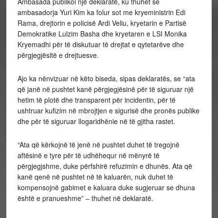
Ambasada publikoi një deklaratë, ku thuhet se
ambasadorja Yuri Kim ka folur sot me kryeministrin Edi
Rama, drejtorin e policisë Ardi Veliu, kryetarin e Partisë
Demokratike Lulzim Basha dhe kryetaren e LSI Monika
Kryemadhi për të diskutuar të drejtat e qytetarëve dhe
përgjegjësitë e drejtuesve.
Ajo ka nënvizuar në këto biseda, sipas deklaratës, se “ata
që janë në pushtet kanë përgjegjësinë për të siguruar një
hetim të plotë dhe transparent për incidentin, për të
ushtruar kufizim në mbrojtjen e sigurisë dhe pronës publike
dhe për të siguruar llogaridhënie në të gjitha rastet.
“Ata që kërkojnë të jenë në pushtet duhet të tregojnë
aftësinë e tyre për të udhëhequr në mënyrë të
përgjegjshme, duke përfshirë refuzimin e dhunës. Ata që
kanë qenë në pushtet në të kaluarën, nuk duhet të
kompensojnë gabimet e kaluara duke sugjeruar se dhuna
është e pranueshme” – thuhet në deklaratë.