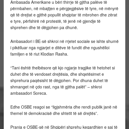
Ambasada Amerikane u bëri thirrje të gjitha palëve të
përmbahen, në mbajtjen e përgjegjësive të tyre, në mënyrë
që të drejtat e gjithë popullit shqiptar të mbrohen dhe zërat
e tyre, përfshirë në protestë, të jenë në gjendje të
shprehen dhe të dëgjohen pa dhunë.
Ambasadori i BE-së shkroi në rrjetet sociale se ishte shumë
i pikëlluar nga ngjarjet e ditëve të fundit dhe ngushë​lloi
familjen e të​ riut Klodian Rasha.
“Tani është thelbësore që kjo ngjarje tragjike të hetohet si
duhet dhe të vendoset drejtësia, dhe shqetësimet e
shprehura paqësisht të dëgjohen. Por dhuna duhet të
shmanget në çdo rast, nga të gjitha palët” – shkroi
ambasadori Soreca.
Edhe OSBE reagoi se “ligjshmëria dhe rendi publik janë në
themel të demokracisë dhe shtetit të së drejtës”.
Prania e OSBE-së në Shqipëri shprehu keqardhjen e saj të