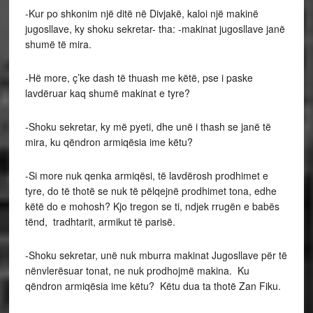
-Kur po shkonim një ditë në Divjakë, kaloi një makinë
jugosllave, ky shoku sekretar- tha: -makinat jugosllave janë
shumë të mira.
-Hë more, ç’ke dash të thuash me këtë, pse i paske
lavdëruar kaq shumë makinat e tyre?
-Shoku sekretar, ky më pyeti, dhe unë i thash se janë të
mira, ku qëndron armiqësia ime këtu?
-Si more nuk qenka armiqësi, të lavdërosh prodhimet e
tyre, do të thotë se nuk të pëlqejnë prodhimet tona, edhe
këtë do e mohosh? Kjo tregon se ti, ndjek rrugën e babës
tënd, tradhtarit, armikut të parisë.
-Shoku sekretar, unë nuk mburra makinat Jugosllave për të
nënvlerësuar tonat, ne nuk prodhojmë makina. Ku
qëndron armiqësia ime këtu? Këtu dua ta thotë Zan Fiku.