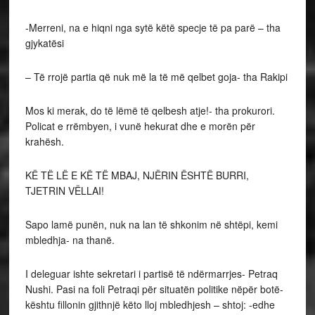
-Merreni, na e hiqni nga sytë këtë specje të pa parë – tha
gjykatësi
– Të rrojë partia që nuk më la të më qelbet goja- tha Rakipi
Mos ki merak, do të lëmë të qelbesh atje!- tha prokurori.
Policat e rrëmbyen, i vunë hekurat dhe e morën për
krahësh.
KË TË LË E KË TË MBAJ, NJËRIN ËSHTË BURRI,
TJETRIN VËLLAI!
Sapo lamë punën, nuk na lan të shkonim në shtëpi, kemi
mbledhja- na thanë.
I deleguar ishte sekretari i partisë të ndërmarrjes- Petraq
Nushi. Pasi na foli Petraqi për situatën politike nëpër botë-
kështu fillonin gjithnjë këto lloj mbledhjesh – shtoj: -edhe