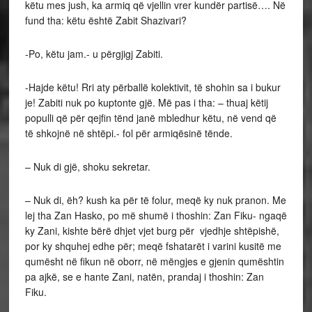
këtu mes jush, ka armiq që vjellin vrer kundër partisë…. Në
fund tha: këtu është Zabit Shazivari?
-Po, këtu jam.- u përgjigj Zabiti.
-Hajde këtu! Rri aty përballë kolektivit, të shohin sa i bukur
je! Zabiti nuk po kuptonte gjë. Më pas i tha: – thuaj këtij
populli që për qejfin tënd janë mbledhur këtu, në vend që
të shkojnë në shtëpi.- fol për armiqësinë tënde.
– Nuk di gjë, shoku sekretar.
– Nuk di, ëh? kush ka për të folur, meqë ky nuk pranon. Me
lej tha Zan Hasko, po më shumë i thoshin: Zan Fiku- ngaqë
ky Zani, kishte bërë dhjet vjet burg për vjedhje shtëpishë,
por ky shquhej edhe për; meqë fshatarët i varini kusitë me
qumësht në fikun në oborr, në mëngjes e gjenin qumështin
pa ajkë, se e hante Zani, natën, prandaj i thoshin: Zan
Fiku.