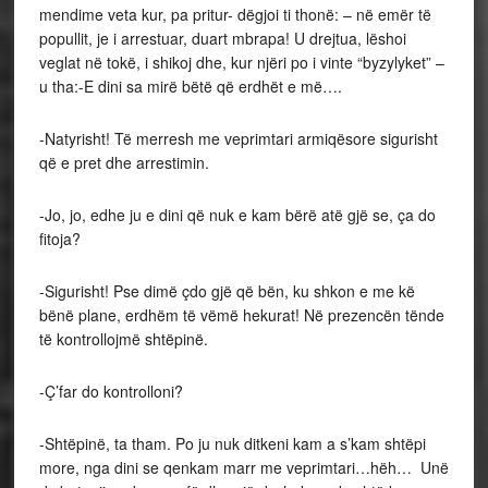
mendime veta kur, pa pritur- dëgjoi ti thonë: – në emër të
popullit, je i arrestuar, duart mbrapa! U drejtua, lëshoi
veglat në tokë, i shikoj dhe, kur njëri po i vinte “byzylyket” –
u tha:-E dini sa mirë bëtë që erdhët e më….
-Natyrisht! Të merresh me veprimtari armiqësore sigurisht
që e pret dhe arrestimin.
-Jo, jo, edhe ju e dini që nuk e kam bërë atë gjë se, ça do
fitoja?
-Sigurisht! Pse dimë çdo gjë që bën, ku shkon e me kë
bënë plane, erdhëm të vëmë hekurat! Në prezencën tënde
të kontrollojmë shtëpinë.
-Ç’far do kontrolloni?
-Shtëpinë, ta tham. Po ju nuk ditkeni kam a s’kam shtëpi
more, nga dini se qenkam marr me veprimtari…hëh… Unë