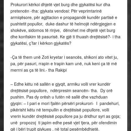
Prokurori kërkoi dhjetë vjet burg dhe gjykatësi kur dha
pretencën -tha: gjykata vendosi: Për veprimtarinë
armiqësore, për agjitacion e propagandë kundër partisë e
pushtetit popullor, duke dashur të helmojë ndërgjegjen e
shokëve, sidomos të rinjve, dënohet me dhjetë vjet burg
dhe konfiskim të pasurisë. Ke gjë ti thuash drejtësisë?- i tha
gjykatësi, ç’far i kërkon gjykatës?
-Ça të them unë Zoti kryetar i seancës, shikoni ato vitet ju,
pa, për pasuri, rrapin e trapin kam unë, nuk keni ça të më
merrni as ça të lini.- tha Rakipi
– Edhe këtu në sallën e gjyqit, armiku volli vrer kundër
drejtësisë popullore, ndërpresim seancën- tha. Dy orë
pushim. Pas dy orësh u futën në sallë dhe vazhduan
gjyqin: – I pari e mori fjalën përsëri prokurori- I pandehuri,
pikërisht këtu në tempullin e drejtësisë popullore, volli
vrerin kundër drejtësisë popullore pa ju dridhur syri as goja;
unë propozoj ti japim edhe pesë vjet tjera, për ofendimin
që i bëri trupit gjykues , në total pesëmbëdhjetë.