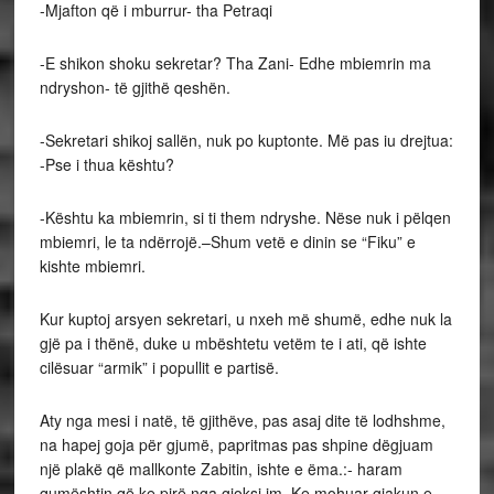
-Mjafton që i mburrur- tha Petraqi
-E shikon shoku sekretar? Tha Zani- Edhe mbiemrin ma
ndryshon- të gjithë qeshën.
-Sekretari shikoj sallën, nuk po kuptonte. Më pas iu drejtua:
-Pse i thua kështu?
-Kështu ka mbiemrin, si ti them ndryshe. Nëse nuk i pëlqen
mbiemri, le ta ndërrojë.–Shum vetë e dinin se “Fiku” e
kishte mbiemri.
Kur kuptoj arsyen sekretari, u nxeh më shumë, edhe nuk la
gjë pa i thënë, duke u mbështetu vetëm te i ati, që ishte
cilësuar “armik” i popullit e partisë.
Aty nga mesi i natë, të gjithëve, pas asaj dite të lodhshme,
na hapej goja për gjumë, papritmas pas shpine dëgjuam
një plakë që mallkonte Zabitin, ishte e ëma.:- haram
qumështin që ke pirë nga gjoksi im. Ke mohuar gjakun e