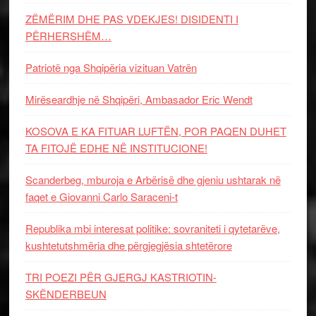
ZËMËRIM DHE PAS VDEKJES! DISIDENTI I
PËRHERSHËM…
Patriotë nga Shqipëria vizituan Vatrën
Mirëseardhje në Shqipëri, Ambasador Eric Wendt
KOSOVA E KA FITUAR LUFTËN, POR PAQEN DUHET
TA FITOJË EDHE NË INSTITUCIONE!
Scanderbeg, mburoja e Arbërisë dhe gjeniu ushtarak në
faqet e Giovanni Carlo Saraceni-t
Republika mbi interesat politike: sovraniteti i qytetarëve,
kushtetutshmëria dhe përgjegjësia shtetërore
TRI POEZI PËR GJERGJ KASTRIOTIN-
SKËNDERBEUN