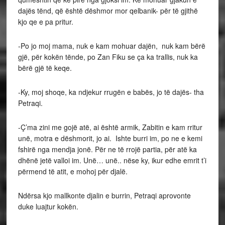
dajës tënd, që është dëshmor mor qelbanik- për të gjithë
kjo qe e pa pritur.
-Po jo moj mama, nuk e kam mohuar dajën, nuk kam bërë
gjë, për kokën tënde, po Zan Fiku se ça ka trallis, nuk ka
bërë gjë të keqe.
-Ky, moj shoqe, ka ndjekur rrugën e babës, jo të dajës- tha
Petraqi.
-Ç’ma zini me gojë atë, ai është armik, Zabitin e kam rritur
unë, motra e dëshmorit, jo ai. Ishte burri im, po ne e kemi
fshirë nga mendja jonë. Për ne të rrojë partia, për atë ka
dhënë jetë valloi im. Unë… unë.. nëse ky, ikur edhe emrit t’i
përmend të atit, e mohoj për djalë.
Ndërsa kjo mallkonte djalin e burrin, Petraqi aprovonte
duke luajtur kokën.