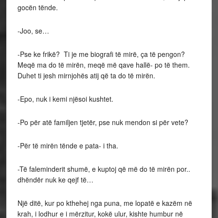
gocën tënde.
-Joo, se…
-Pse ke frikë? Ti je me biografi të mirë, ça të pengon?
Meqë ma do të mirën, meqë më qave hallë- po të them.
Duhet ti jesh mirnjohës atij që ta do të mirën.
-Epo, nuk i kemi njësoi kushtet.
-Po për atë familjen tjetër, pse nuk mendon si për vete?
-Për të mirën tënde e pata- i tha.
-Të faleminderit shumë, e kuptoj që më do të mirën por..
dhëndër nuk ke qejf të…
Një ditë, kur po kthehej nga puna, me lopatë e kazëm në
krah, i lodhur e i mërzitur, kokë ulur, kishte humbur në