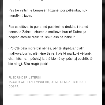
Pas tre vejtsh, e burgosën Rizanë, por pëllëmba, nuk
mundën ti japin.
Pas ca ditëve, te puna, në pushimin e drekës, i thamë
nënës të Zabitit: -shumë e mallkove burrin! Duhet tja
heqësh atësisë djalit, ta shkruash pa babë ?
-Po ç’të bëja more biri nënës, për të shpëtuar djalin,
mallkova burrin, një nëne tjetre, i bie të mallkojë vëllanë,
eh… kështu… pështyj lart të bie në sy, pështyj poshtë, të
bie në gji. S’ka rrugë tjetër!
FILED UNDER:
LETERSI
TAGGED WITH:
FALEMINDERIT
,
QE ME DENUAT
,
SHEFQET
DOBRA