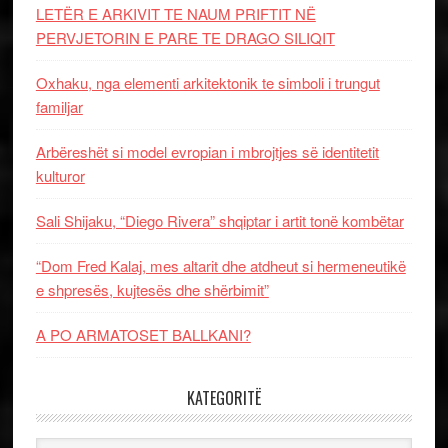
LETËR E ARKIVIT TE NAUM PRIFTIT NË
PERVJETORIN E PARE TE DRAGO SILIQIT
Oxhaku, nga elementi arkitektonik te simboli i trungut
familjar
Arbëreshët si model evropian i mbrojtjes së identitetit
kulturor
Sali Shijaku, “Diego Rivera” shqiptar i artit tonë kombëtar
“Dom Fred Kalaj, mes altarit dhe atdheut si hermeneutikë
e shpresës, kujtesës dhe shërbimit”
A PO ARMATOSET BALLKANI?
KATEGORITË