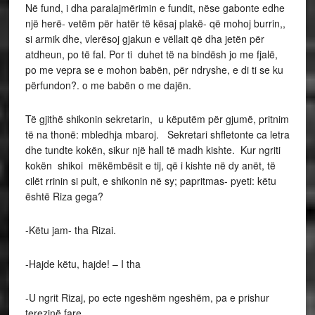
Në fund, i dha paralajmërimin e fundit, nëse gabonte edhe
një herë- vetëm për hatër të kësaj plakë- që mohoj burrin,,
si armik dhe, vlerësoj gjakun e vëllait që dha jetën për
atdheun, po të fal. Por ti duhet të na bindësh jo me fjalë,
po me vepra se e mohon babën, për ndryshe, e di ti se ku
përfundon?. o me babën o me dajën.
Të gjithë shikonin sekretarin, u këputëm për gjumë, pritnim
të na thonë: mbledhja mbaroj. Sekretari shfletonte ca letra
dhe tundte kokën, sikur një hall të madh kishte. Kur ngriti
kokën shikoi mëkëmbësit e tij, që i kishte në dy anët, të
cilët rrinin si pult, e shikonin në sy; papritmas- pyeti: këtu
është Riza gega?
-Këtu jam- tha Rizai.
-Hajde këtu, hajde! – I tha
-U ngrit Rizaj, po ecte ngeshëm ngeshëm, pa e prishur
terezinë fare.