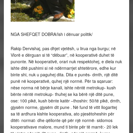
NGA SHEFQET DOBRA/Ish i dënuar politik/
Rakip Dervishaj, pas dhjet vjetësh, u lirua nga burgu; në
Vlorë e dërguan si të “dëbuar”, në kooperativë duhet të
punonte. Në kooperativë, orari nuk respektohej, e diela nuk
ishte ditë pushimi si në ndërmarrjet shtetërore, edhe kur
binte shi, nuk u paguhej dita. Dita e punës- dmth, një ditë
punë në kooperativë, quhej një normë. Për ta sqaruar:
nëse norma në bërje kanali, ishte nëntë metrokup- kush
bënte nëntë metrokup- thuhej se ka bërë një ditë pune,
ose: 100 pikë, kush bënte katër –thoshin: 50/të pikë, dmth,
gjysëm norme, gjysëm dit pune . Në fund të vitit llogaritej
sa të ardhura kishte kooperativa, ato pjesëtoheshin për
ditët- normat- dhe qëllonte që për një normë- sidomos
kooperativave malore, mund ti binte për të marrë:- 20 lek