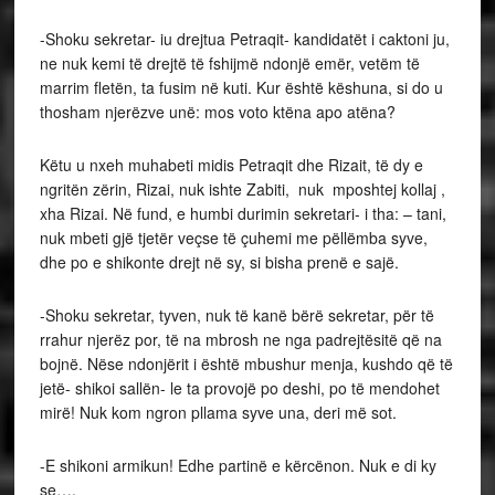
-Shoku sekretar- iu drejtua Petraqit- kandidatët i caktoni ju,
ne nuk kemi të drejtë të fshijmë ndonjë emër, vetëm të
marrim fletën, ta fusim në kuti. Kur është këshuna, si do u
thosham njerëzve unë: mos voto ktëna apo atëna?
Këtu u nxeh muhabeti midis Petraqit dhe Rizait, të dy e
ngritën zërin, Rizai, nuk ishte Zabiti, nuk mposhtej kollaj ,
xha Rizai. Në fund, e humbi durimin sekretari- i tha: – tani,
nuk mbeti gjë tjetër veçse të çuhemi me pëllëmba syve,
dhe po e shikonte drejt në sy, si bisha prenë e sajë.
-Shoku sekretar, tyven, nuk të kanë bërë sekretar, për të
rrahur njerëz por, të na mbrosh ne nga padrejtësitë që na
bojnë. Nëse ndonjërit i është mbushur menja, kushdo që të
jetë- shikoi sallën- le ta provojë po deshi, po të mendohet
mirë! Nuk kom ngron pllama syve una, deri më sot.
-E shikoni armikun! Edhe partinë e kërcënon. Nuk e di ky
se….