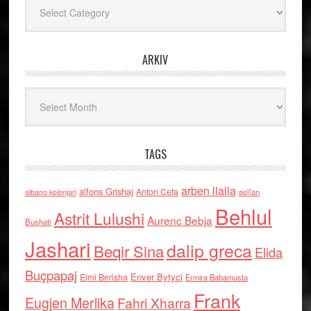
Kategoritë
ARKIV
Arkiv
TAGS
arben llalla
alfons Grishaj
Anton Cefa
asllan
albano kolonjari
Behlul
Astrit Lulushi
Aurenc Bebja
Bushati
Jashari
dalip greca
Beqir Sina
Elida
Buçpapaj
Enver Bytyci
Elmi Berisha
Ermira Babamusta
Frank
Eugjen Merlika
Fahri Xharra