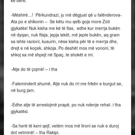
ke bërë.
-Mëshirë…! Përkundrazi, ju më dëgjuat që u falënderova-
Ata po e shikonin – Se këtu mu qelb goja more Zoti
gjykatës! Nuk kisha me kë të flas, edhe kur merrja bukën
në dyqan, nuk flisja, jepja lekët, më jepte bukën, aq gram
sa ishte racioni, kusurin, nëse kisha për të e merrja dhe,
drejt e në koçek, shkoja. Po deshët mos më vononi, të
shkoj sa më shpejt në Spaç, te shokët e mi.
-Atje do të çojmë! – i tha
-Faleminderit shumë. Atje nuk do rri me frikën e burgut se,
në burg jam.
-Edhe atje të arrestojmë prapë, po nuk ndenje rehat- i tha
gjykatësi.
-Sa herë të keni qejf, vetëm mos më lironi se nuk e duroj
dot vetminë! – tha Rakipi.