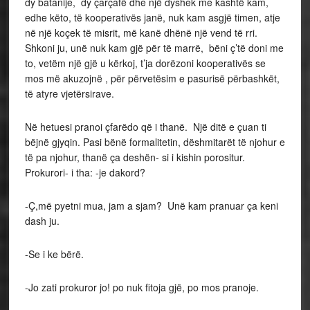
dy batanije, dy çarçafë dhe një dyshek me kashtë kam,
edhe këto, të kooperativës janë, nuk kam asgjë timen, atje
në një koçek të misrit, më kanë dhënë një vend të rri.
Shkoni ju, unë nuk kam gjë për të marrë, bëni ç’të doni me
to, vetëm një gjë u kërkoj, t’ja dorëzoni kooperativës se
mos më akuzojnë , për përvetësim e pasurisë përbashkët,
të atyre vjetërsirave.
Në hetuesi pranoi çfarëdo që i thanë. Një ditë e çuan ti
bëjnë gjyqin. Pasi bënë formalitetin, dëshmitarët të njohur e
të pa njohur, thanë ça deshën- si i kishin porositur.
Prokurori- i tha: -je dakord?
-Ç,më pyetni mua, jam a sjam? Unë kam pranuar ça keni
dash ju.
-Se i ke bërë.
-Jo zati prokuror jo! po nuk fitoja gjë, po mos pranoje.