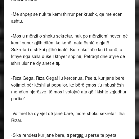
-Më shpejt se nuk të kemi thirrur për krushk, që më ecën
ashtu.
-Mos u mërzit o shoku sekretar, nuk po mërzitemi neven që
kemi punur gjith ditën, ke kohë, nata është e gjatë.
Sekretari e shikoi gjithë inatë Kur shkoi atje ku i thanë, u
kthye nga salla duke i kthyer shpinë, Petraqit dhe atyre që
ishin ulur në dy anët e tij.
-Riza Gega, Riza Gega! Iu kërcënua. Pse ti, kur janë bërë
votimet për këshillat popullor, ke bërë çmos t’u mbushësh
mendjen njerëzve, të mos i votojnë ata që i kishte zgjedhur
partia?
-Votimet ka dy vjet që janë barë, more shoku sekretar- tha
Rizai.
-S’ka rëndësi kur janë bërë, ti përgjigju përse të pyeta!