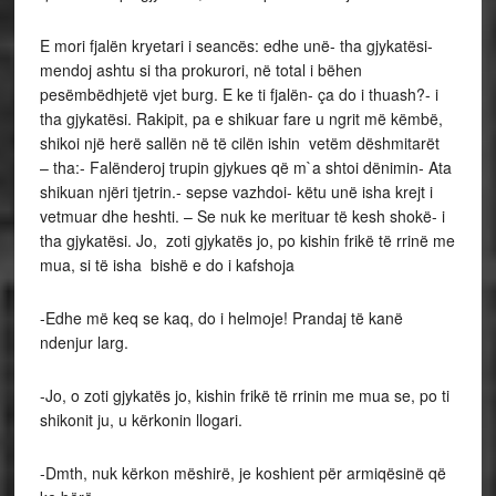
E mori fjalën kryetari i seancës: edhe unë- tha gjykatësi-
mendoj ashtu si tha prokurori, në total i bëhen
pesëmbëdhjetë vjet burg. E ke ti fjalën- ça do i thuash?- i
tha gjykatësi. Rakipit, pa e shikuar fare u ngrit më këmbë,
shikoi një herë sallën në të cilën ishin vetëm dëshmitarët
– tha:- Falënderoj trupin gjykues që m`a shtoi dënimin- Ata
shikuan njëri tjetrin.- sepse vazhdoi- këtu unë isha krejt i
vetmuar dhe heshti. – Se nuk ke merituar të kesh shokë- i
tha gjykatësi. Jo, zoti gjykatës jo, po kishin frikë të rrinë me
mua, si të isha bishë e do i kafshoja
-Edhe më keq se kaq, do i helmoje! Prandaj të kanë
ndenjur larg.
-Jo, o zoti gjykatës jo, kishin frikë të rrinin me mua se, po ti
shikonit ju, u kërkonin llogari.
-Dmth, nuk kërkon mëshirë, je koshient për armiqësinë që