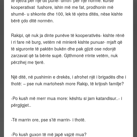
të vjetra për një dit pune- dmth- për një normë. kurse
kooperativat fushore, ishin më me fat, prodhonin më
shumë- u shkonte dhe 100, lek të vjetra ditës, nëse kishte
bërë çdo ditë normën.
Rakipi, që nuk ja dinte punëve të kooperativës- kishte rënë
i ri fare në burg, vetëm në minierë kishte punuar- mjaft që
të siguronte të paktën bukën dhe pak gjizë ose ndonjë
zarzavat që ta bënte supë. Gjithmonë rrinte vetëm, nuk
përzihej me tjerë.
Një ditë, në pushimin e drekës, i afrohet një i brigadës dhe i
thotë: – pse nuk martohesh more Rakip, të krijosh familje?
-Po kush më merr mua more: kështu si jam katandisur..- i
përgjigjet..
-Të marrin ore, pse s’të marrin- i thotë.
-Po kush guxon të më japë vajzë mua?