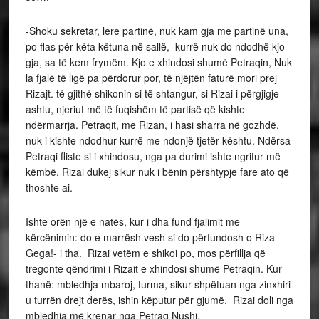
-Shoku sekretar, lere partinë, nuk kam gja me partinë una,
po flas për këta këtuna në sallë, kurrë nuk do ndodhë kjo
gja, sa të kem frymëm. Kjo e xhindosi shumë Petraqin, Nuk
la fjalë të ligë pa përdorur por, të njëjtën faturë mori prej
Rizajt. të gjithë shikonin si të shtangur, si Rizai i përgjigje
ashtu, njeriut më të fuqishëm të partisë që kishte
ndërmarrja. Petraqit, me Rizan, i hasi sharra në gozhdë,
nuk i kishte ndodhur kurrë me ndonjë tjetër kështu. Ndërsa
Petraqi fliste si i xhindosu, nga pa durimi ishte ngritur më
këmbë, Rizai dukej sikur nuk i bënin përshtypje fare ato që
thoshte ai.
Ishte orën një e natës, kur i dha fund fjalimit me
kërcënimin: do e marrësh vesh si do përfundosh o Riza
Gega!- i tha. Rizai vetëm e shikoi po, mos përfillja që
tregonte qëndrimi i Rizait e xhindosi shumë Petraqin. Kur
thanë: mbledhja mbaroj, turma, sikur shpëtuan nga zinxhiri
u turrën drejt derës, ishin këputur për gjumë, Rizai doli nga
mbledhja më krenar nga Petraq Nushi.