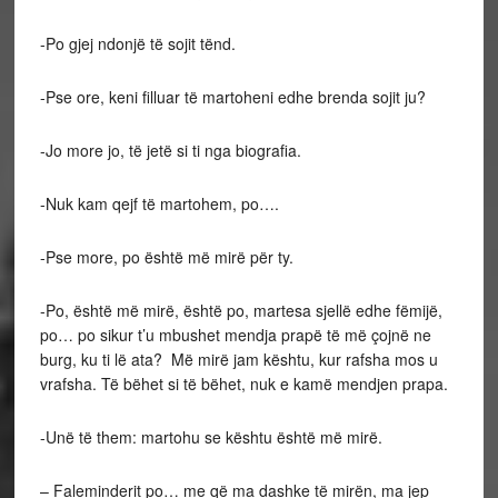
-Po gjej ndonjë të sojit tënd.
-Pse ore, keni filluar të martoheni edhe brenda sojit ju?
-Jo more jo, të jetë si ti nga biografia.
-Nuk kam qejf të martohem, po….
-Pse more, po është më mirë për ty.
-Po, është më mirë, është po, martesa sjellë edhe fëmijë,
po… po sikur t’u mbushet mendja prapë të më çojnë ne
burg, ku ti lë ata? Më mirë jam kështu, kur rafsha mos u
vrafsha. Të bëhet si të bëhet, nuk e kamë mendjen prapa.
-Unë të them: martohu se kështu është më mirë.
– Faleminderit po… me që ma dashke të mirën, ma jep