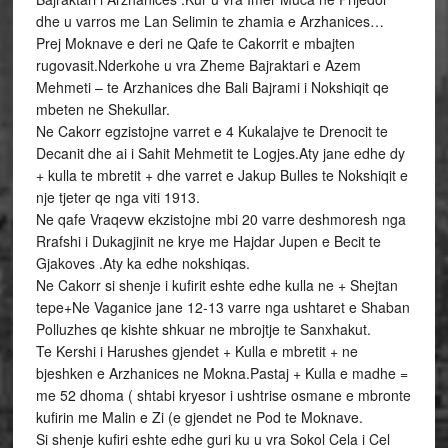
dhe u varros me Lan Selimin te zhamia e Arzhanices…
Prej Moknave e deri ne Qafe te Cakorrit e mbajten
rugovasit.Nderkohe u vra Zheme Bajraktari e Azem
Mehmeti – te Arzhanices dhe Bali Bajrami i Nokshiqit qe
mbeten ne Shekullar.
Ne Cakorr egzistojne varret e 4 Kukalajve te Drenocit te
Decanit dhe ai i Sahit Mehmetit te Logjes.Aty jane edhe dy
+ kulla te mbretit + dhe varret e Jakup Bulles te Nokshiqit e
nje tjeter qe nga viti 1913.
Ne qafe Vraqevw ekzistojne mbi 20 varre deshmoresh nga
Rrafshi i Dukagjinit ne krye me Hajdar Jupen e Becit te
Gjakoves .Aty ka edhe nokshiqas.
Ne Cakorr si shenje i kufirit eshte edhe kulla ne + Shejtan
tepe+Ne Vaganice jane 12-13 varre nga ushtaret e Shaban
Polluzhes qe kishte shkuar ne mbrojtje te Sanxhakut.
Te Kershi i Harushes gjendet + Kulla e mbretit + ne
bjeshken e Arzhanices ne Mokna.Pastaj + Kulla e madhe =
me 52 dhoma ( shtabi kryesor i ushtrise osmane e mbronte
kufirin me Malin e Zi (e gjendet ne Pod te Moknave.
Si shenje kufiri eshte edhe guri ku u vra Sokol Cela i Cel