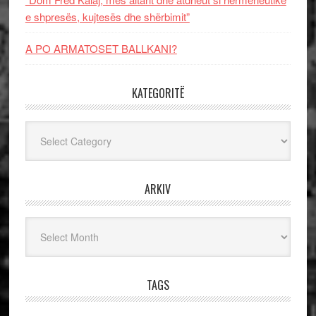
e shpresës, kujtesës dhe shërbimit”
A PO ARMATOSET BALLKANI?
KATEGORITË
Kategoritë
ARKIV
Arkiv
TAGS