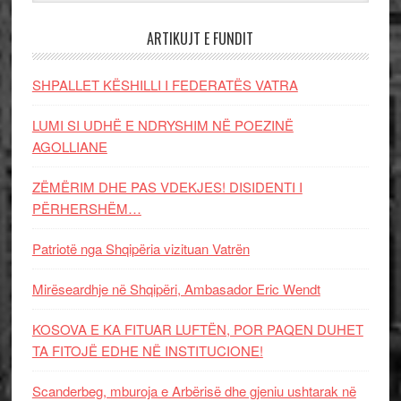
ARTIKUJT E FUNDIT
SHPALLET KËSHILLI I FEDERATËS VATRA
LUMI SI UDHË E NDRYSHIM NË POEZINË
AGOLLIANE
ZËMËRIM DHE PAS VDEKJES! DISIDENTI I
PËRHERSHËM…
Patriotë nga Shqipëria vizituan Vatrën
Mirëseardhje në Shqipëri, Ambasador Eric Wendt
KOSOVA E KA FITUAR LUFTËN, POR PAQEN DUHET
TA FITOJË EDHE NË INSTITUCIONE!
Scanderbeg, mburoja e Arbërisë dhe gjeniu ushtarak në