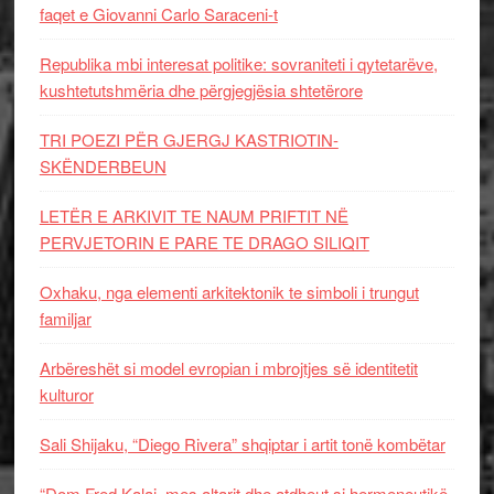
faqet e Giovanni Carlo Saraceni-t
Republika mbi interesat politike: sovraniteti i qytetarëve,
kushtetutshmëria dhe përgjegjësia shtetërore
TRI POEZI PËR GJERGJ KASTRIOTIN-
SKËNDERBEUN
LETËR E ARKIVIT TE NAUM PRIFTIT NË
PERVJETORIN E PARE TE DRAGO SILIQIT
Oxhaku, nga elementi arkitektonik te simboli i trungut
familjar
Arbëreshët si model evropian i mbrojtjes së identitetit
kulturor
Sali Shijaku, “Diego Rivera” shqiptar i artit tonë kombëtar
“Dom Fred Kalaj, mes altarit dhe atdheut si hermeneutikë