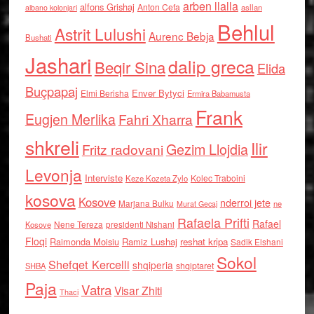
arben llalla
alfons Grishaj
Anton Cefa
asllan
albano kolonjari
Behlul
Astrit Lulushi
Aurenc Bebja
Bushati
Jashari
dalip greca
Beqir Sina
Elida
Buçpapaj
Enver Bytyci
Elmi Berisha
Ermira Babamusta
Frank
Eugjen Merlika
Fahri Xharra
shkreli
Ilir
Gezim Llojdia
Fritz radovani
Levonja
Interviste
Kolec Traboini
Keze Kozeta Zylo
kosova
Kosove
nderroi jete
Marjana Bulku
ne
Murat Gecaj
Rafaela Prifti
Rafael
Nene Tereza
Kosove
presidenti Nishani
Floqi
Raimonda Moisiu
Ramiz Lushaj
reshat kripa
Sadik Elshani
Sokol
Shefqet Kercelli
shqiperia
shqiptaret
SHBA
Paja
Vatra
Visar Zhiti
Thaci