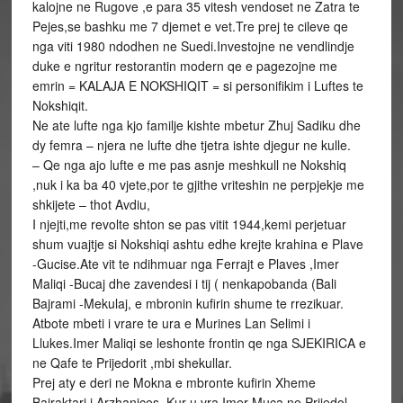
kalojne ne Rugove ,e para 35 vitesh vendoset ne Zatra te
Pejes,se bashku me 7 djemet e vet.Tre prej te cileve qe
nga viti 1980 ndodhen ne Suedi.Investojne ne vendlindje
duke e ngritur restorantin modern qe e pagezojne me
emrin = KALAJA E NOKSHIQIT = si personifikim i Luftes te
Nokshiqit.
Ne ate lufte nga kjo familje kishte mbetur Zhuj Sadiku dhe
dy femra – njera ne lufte dhe tjetra ishte djegur ne kulle.
– Qe nga ajo lufte e me pas asnje meshkull ne Nokshiq
,nuk i ka ba 40 vjete,por te gjithe vriteshin ne perpjekje me
shkijete – thot Avdiu,
I njejti,me revolte shton se pas vitit 1944,kemi perjetuar
shum vuajtje si Nokshiqi ashtu edhe krejte krahina e Plave
-Gucise.Ate vit te ndihmuar nga Ferrajt e Plaves ,Imer
Maliqi -Bucaj dhe zavendesi i tij ( nenkapobanda (Bali
Bajrami -Mekulaj, e mbronin kufirin shume te rrezikuar.
Atbote mbeti i vrare te ura e Murines Lan Selimi i
Llukes.Imer Maliqi se leshonte frontin qe nga SJEKIRICA e
ne Qafe te Prijedorit ,mbi shekullar.
Prej aty e deri ne Mokna e mbronte kufirin Xheme
Bajraktari i Arzhanices .Kur u vra Imer Muca ne Prijedol