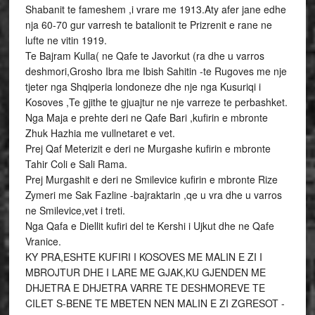
Shabanit te fameshem ,i vrare me 1913.Aty afer jane edhe
nja 60-70 gur varresh te batalionit te Prizrenit e rane ne
lufte ne vitin 1919.
Te Bajram Kulla( ne Qafe te Javorkut (ra dhe u varros
deshmori,Grosho Ibra me Ibish Sahitin -te Rugoves me nje
tjeter nga Shqiperia londoneze dhe nje nga Kusuriqi i
Kosoves ,Te gjithe te gjuajtur ne nje varreze te perbashket.
Nga Maja e prehte deri ne Qafe Bari ,kufirin e mbronte
Zhuk Hazhia me vullnetaret e vet.
Prej Qaf Meterizit e deri ne Murgashe kufirin e mbronte
Tahir Coli e Sali Rama.
Prej Murgashit e deri ne Smilevice kufirin e mbronte Rize
Zymeri me Sak Fazline -bajraktarin ,qe u vra dhe u varros
ne Smilevice,vet i treti.
Nga Qafa e Diellit kufiri del te Kershi i Ujkut dhe ne Qafe
Vranice.
KY PRA,ESHTE KUFIRI I KOSOVES ME MALIN E ZI I
MBROJTUR DHE I LARE ME GJAK,KU GJENDEN ME
DHJETRA E DHJETRA VARRE TE DESHMOREVE TE
CILET S-BENE TE MBETEN NEN MALIN E ZI ZGRESOT -