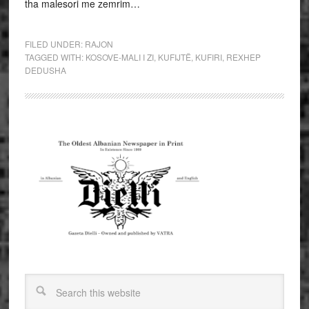
tha malesori me zemrim…
FILED UNDER:
RAJON
TAGGED WITH:
KOSOVE-MALI I ZI
,
KUFIJTË
,
KUFIRI
,
REXHEP
DEDUSHA