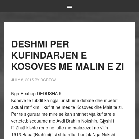
DESHMI PER
KUFINDARJEN E
KOSOVES ME MALIN E ZI
JULY 8, 2015
BY
DGRECA
Nga Rexhep DEDUSHAJ/
Koheve te fubdit ka ngjallur shume debate dhe mbetet
aktual ratifikimi i kufirit ne mes te Kosoves dhe Malit te zi.
Per te siguruar me mire se kah shtrihet vija kufitare e
vertete,biseduame me Avdi Brahim Nokshin, Gjyshi i
tij,Zhuji kishte rene ne lufte me malazezet ne vitin
1913.Babai(Brahimi(i si shte rritur bonjak.Nga Nokshi