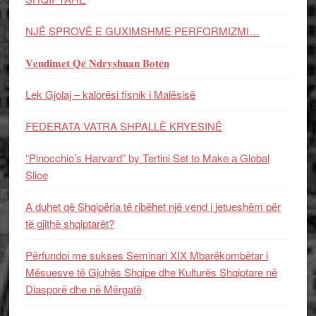
NJË SPROVË E GUXIMSHME PERFORMIZMI…
𝐕𝐞𝐧𝐝𝐢𝐦𝐞𝐭 𝐐𝐞̈ 𝐍𝐝𝐫𝐲𝐬𝐡𝐮𝐚𝐧 𝐁𝐨𝐭𝐞̈𝐧
Lek Gjolaj – kalorësi fisnik i Malësisë
FEDERATA VATRA SHPALLË KRYESINË
“Pinocchio’s Harvard” by Tertini Set to Make a Global
Slice
A duhet që Shqipëria të ribëhet një vend i jetueshëm për
të gjithë shqiptarët?
Përfundoi me sukses Seminari XIX Mbarëkombëtar i
Mësuesve të Gjuhës Shqipe dhe Kulturës Shqiptare në
Diasporë dhe në Mërgatë