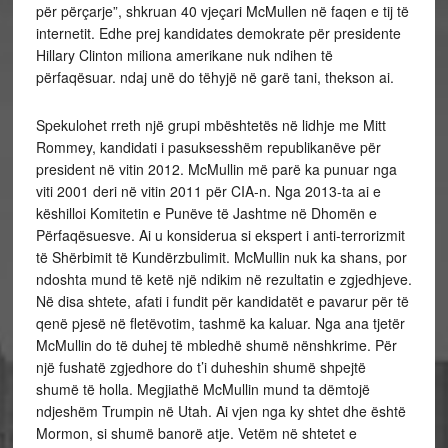
për përçarje”, shkruan 40 vjeçari McMullen në faqen e tij të
internetit. Edhe prej kandidates demokrate për presidente
Hillary Clinton miliona amerikane nuk ndihen të
përfaqësuar. ndaj unë do tëhyjë në garë tani, thekson ai.
Spekulohet rreth një grupi mbështetës në lidhje me Mitt
Rommey, kandidati i pasuksesshëm republikanëve për
president në vitin 2012. McMullin më parë ka punuar nga
viti 2001 deri në vitin 2011 për CIA-n. Nga 2013-ta ai e
këshilloi Komitetin e Punëve të Jashtme në Dhomën e
Përfaqësuesve. Ai u konsiderua si ekspert i anti-terrorizmit
të Shërbimit të Kundërzbulimit. McMullin nuk ka shans, por
ndoshta mund të ketë një ndikim në rezultatin e zgjedhjeve.
Në disa shtete, afati i fundit për kandidatët e pavarur për të
qenë pjesë në fletëvotim, tashmë ka kaluar. Nga ana tjetër
McMullin do të duhej të mbledhë shumë nënshkrime. Për
një fushatë zgjedhore do t’i duheshin shumë shpejtë
shumë të holla. Megjiathë McMullin mund ta dëmtojë
ndjeshëm Trumpin në Utah. Ai vjen nga ky shtet dhe është
Mormon, si shumë banorë atje. Vetëm në shtetet e