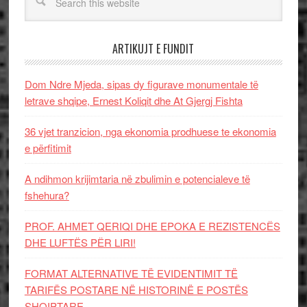
ARTIKUJT E FUNDIT
Dom Ndre Mjeda, sipas dy figurave monumentale të
letrave shqipe, Ernest Koliqit dhe At Gjergj Fishta
36 vjet tranzicion, nga ekonomia prodhuese te ekonomia
e përfitimit
A ndihmon krijimtaria në zbulimin e potencialeve të
fshehura?
PROF. AHMET QERIQI DHE EPOKA E REZISTENCЁS
DHE LUFTЁS PЁR LIRI!
FORMAT ALTERNATIVE TË EVIDENTIMIT TË
TARIFËS POSTARE NË HISTORINË E POSTËS
SHQIPTARE