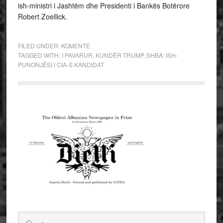
ish-ministri i Jashtëm dhe Presidenti i Bankës Botërore
Robert Zoellick.
FILED UNDER:
KOMENTE
TAGGED WITH:
I PAVARUR
,
KUNDËR TRUMP
,
SHBA: ISH-
PUNONJËSI I CIA-S KANDIDAT