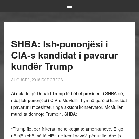
SHBA: Ish-punonjësi i
CIA-s kandidat i pavarur
kundër Trump
AUGUST 9, 2016
BY
DGRECA
Ai nuk do që Donald Trump të bëhet president i SHBA-së,
ndaj ish-punonjësi i CIA-s McMullin hyn në garë si kandidat
i pavarur i mbështetur nga aksioni konservator. McMullen
mund ta dëmtojë Trumpin.
SHBA:
“Trump flet për frikërat më të këqia të amerikanëve. E kjo
në një kohë, në të cilën ne kemi nevojë për unitet dhe jo