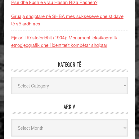
Pse dhe kush e vrau Hasan Riza Pashën?
Gruaja shqiptare në SHBA mes sukseseve dhe sfidave
të së ardhmes
Fjalori i Kristoforidhit (1904): Monument leksikografik,
etnogjeografik dhe i identitetit kombëtar shqiptar
KATEGORITË
Kategoritë
ARKIV
Arkiv