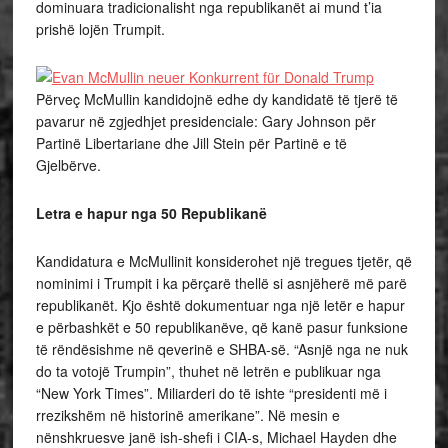
dominuara tradicionalisht nga republikanët ai mund t’ia
prishë lojën Trumpit.
Përveç McMullin kandidojnë edhe dy kandidatë të tjerë të
pavarur në zgjedhjet presidenciale: Gary Johnson për
Partinë Libertariane dhe Jill Stein për Partinë e të
Gjelbërve.
Letra e hapur nga 50 Republikanë
Kandidatura e McMullinit konsiderohet një tregues tjetër, që
nominimi i Trumpit i ka përçarë thellë si asnjëherë më parë
republikanët. Kjo është dokumentuar nga një letër e hapur
e përbashkët e 50 republikanëve, që kanë pasur funksione
të rëndësishme në qeverinë e SHBA-së. “Asnjë nga ne nuk
do ta votojë Trumpin”, thuhet në letrën e publikuar nga
“New York Times”. Miliarderi do të ishte “presidenti më i
rrezikshëm në historinë amerikane”. Në mesin e
nënshkruesve janë ish-shefi i CIA-s, Michael Hayden dhe