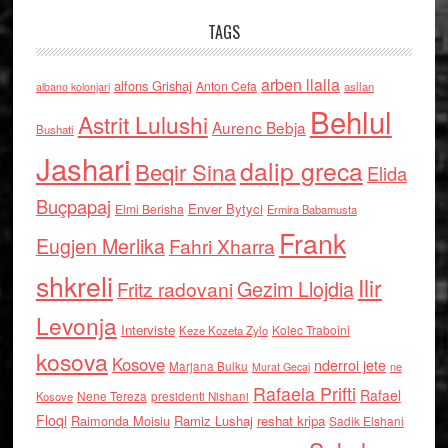
TAGS
arben llalla
alfons Grishaj
Anton Cefa
asllan
albano kolonjari
Behlul
Astrit Lulushi
Aurenc Bebja
Bushati
Jashari
dalip greca
Beqir Sina
Elida
Buçpapaj
Enver Bytyci
Elmi Berisha
Ermira Babamusta
Frank
Eugjen Merlika
Fahri Xharra
shkreli
Ilir
Gezim Llojdia
Fritz radovani
Levonja
Interviste
Kolec Traboini
Keze Kozeta Zylo
kosova
Kosove
nderroi jete
Marjana Bulku
ne
Murat Gecaj
Rafaela Prifti
Rafael
Nene Tereza
Kosove
presidenti Nishani
Floqi
Raimonda Moisiu
Ramiz Lushaj
reshat kripa
Sadik Elshani