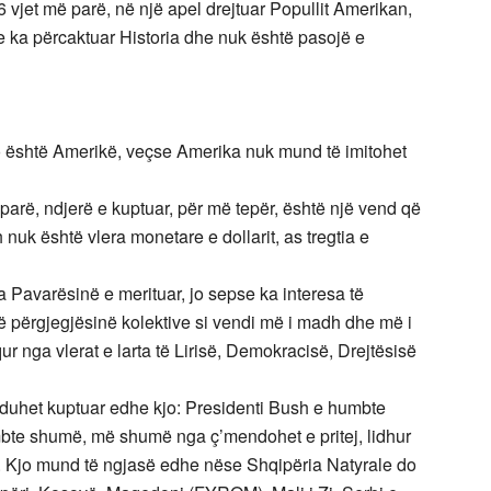
jet më parë, në një apel drejtuar Popullit Amerikan,
e ka përcaktuar Historia dhe nuk është pasojë e
o është Amerikë, veçse Amerika nuk mund të imitohet
 parë, ndjerë e kuptuar, për më tepër, është një vend që
uk është vlera monetare e dollarit, as tregtia e
 Pavarësinë e merituar, jo sepse ka interesa të
në përgjegjësinë kolektive si vendi më i madh dhe më i
 nga vlerat e larta të Lirisë, Demokracisë, Drejtësisë
 duhet kuptuar edhe kjo: Presidenti Bush e humbte
te shumë, më shumë nga ç’mendohet e pritej, lidhur
. Kjo mund të ngjasë edhe nëse Shqipëria Natyrale do