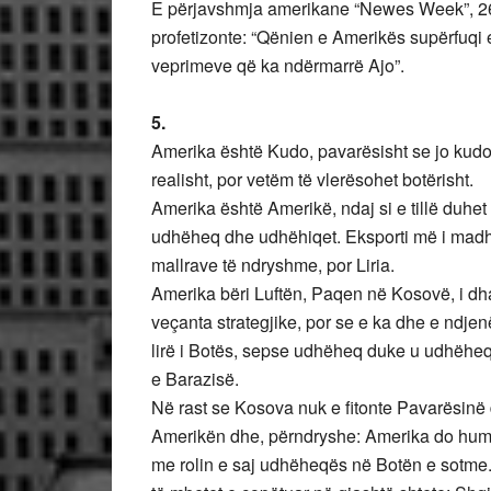
E përjavshmja amerikane “Newes Week”, 26 v
profetizonte: “Qënien e Amerikës supërfuqi 
veprimeve që ka ndërmarrë Ajo”.
5.
Amerika është Kudo, pavarësisht se jo kud
realisht, por vetëm të vlerësohet botërisht.
Amerika është Amerikë, ndaj si e tillë duhet
udhëheq dhe udhëhiqet. Eksporti më i madh n
mallrave të ndryshme, por Liria.
Amerika bëri Luftën, Paqen në Kosovë, i dha
veçanta strategjike, por se e ka dhe e ndje
lirë i Botës, sepse udhëheq duke u udhëhequr
e Barazisë.
Në rast se Kosova nuk e fitonte Pavarësinë
Amerikën dhe, përndryshe: Amerika do humb
me rolin e saj udhëheqës në Botën e sotme