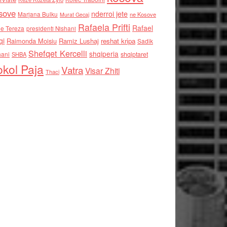
sove
nderroi jete
Marjana Bulku
ne Kosove
Murat Gecaj
Rafaela Prifti
Rafael
e Tereza
presidenti Nishani
qi
Raimonda Moisiu
Ramiz Lushaj
reshat kripa
Sadik
Shefqet Kercelli
shqiperia
hani
shqiptaret
SHBA
kol Paja
Vatra
Visar Zhiti
Thaci