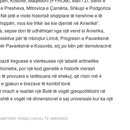
ipëri, Kosovë, Maqedoni (FYROM), Mali i Zi, Serbi e
a e Presheva, Mitrovica e Çamëria, Shkupi e Podgorica
Në jetë e mote historisë shqiptare të hershme e të
hqipëri, mos kie frikë /se kie djemtë në Amerikë”.
s, sepse don të udhëhiqet nga një vend si Amerika,
lektive për të mbrojtur Lirinë, Progresin e Pavarësinë
t për Pavarësinë e Kosovës, siç po bën për demokracinë
bazë treguese e vlerësuese një tabelë aritmetike
ilometra, por një kod gjenetik e historik vlerash
 të provuara e lartësuara në shekuj, që nisin më 4
e gjakun e brezave të kombit tonë.
mazh e realitet një Botë të vogël gjeopolitikisht në
shtë e vogël në dimensionet e saj universale kur ka një
OMBETARE
,
RAMIZ LUSHAJ
,
TE AMERIKES