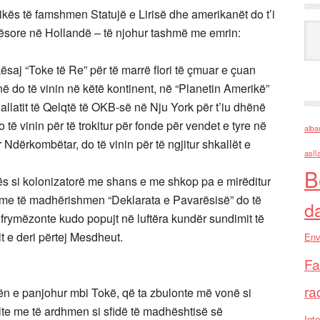
ikës të famshmen Statujë e Lirisë dhe amerikanët do t’i
Ark
ësore në Hollandë – të njohur tashmë me emrin:
ësaj “Toke të Re” për të marrë flori të çmuar e çuan
në do të vinin në këtë kontinent, në “Planetin Amerikë”
 Pallatit të Qelqtë të OKB-së në Nju York për t’iu dhënë
 të vinin për të trokitur për fonde për vendet e tyre në
alba
Ndërkombëtar, do të vinin për të ngjitur shkallët e
asll
B
ës si kolonizatorë me shans e me shkop pa e mirëditur
e me të madhërishmen “Deklarata e Pavarësisë” do të
d
 frymëzonte kudo popujt në luftëra kundër sundimit të
it e deri përtej Mesdheut.
Env
Fa
ra
kën e panjohur mbi Tokë, që ta zbulonte më vonë si
allte me të ardhmen si sfidë të madhështisë së
Inte