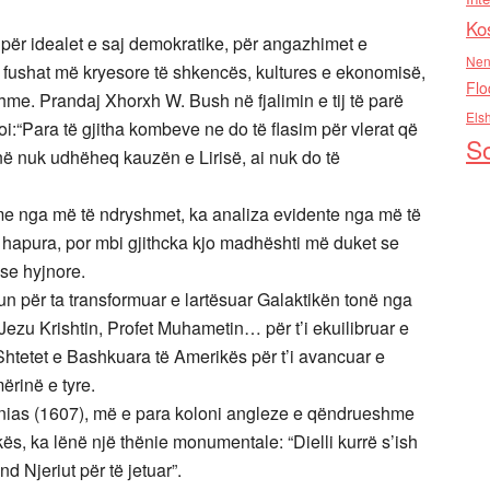
Ko
 për idealet e saj demokratike, për angazhimet e
Nen
ha fushat më kryesore të shkencës, kultures e ekonomisë,
Flo
hme. Prandaj Xhorxh W. Bush në fjalimin e tij të parë
Els
oi:“Para të gjitha kombeve ne do të flasim për vlerat që
So
në nuk udhëheq kauzën e Lirisë, ai nuk do të
 nga më të ndryshmet, ka analiza evidente nga më të
 hapura, por mbi gjithcka kjo madhështi më duket se
se hyjnore.
iun për ta transformuar e lartësuar Galaktikën tonë nga
, Jezu Krishtin, Profet Muhametin… për t’i ekuilibruar e
 Shtetet e Bashkuara të Amerikës për t’i avancuar e
rinë e tyre.
inias (1607), më e para koloni angleze e qëndrueshme
kës, ka lënë një thënie monumentale: “Dielli kurrë s’ish
d Njeriut për të jetuar”.