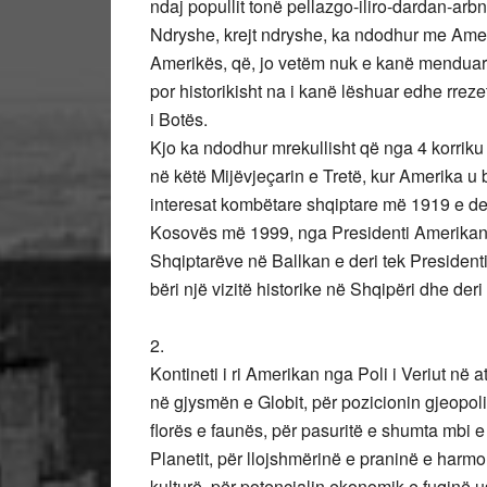
ndaj popullit tonë pellazgo-iliro-dardan-ar
Ndryshe, krejt ndryshe, ka ndodhur me Ame
Amerikës, që, jo vetëm nuk e kanë menduar n
por historikisht na i kanë lëshuar edhe rreze
i Botës.
Kjo ka ndodhur mrekullisht që nga 4 korriku
në këtë Mijëvjeçarin e Tretë, kur Amerika u
interesat kombëtare shqiptare më 1919 e deri
Kosovës më 1999, nga Presidenti Amerikan L
Shqiptarëve në Ballkan e deri tek Preside
bëri një vizitë historike në Shqipëri dhe der
2.
Kontineti i ri Amerikan nga Poli i Veriut në a
në gjysmën e Globit, për pozicionin gjeopolit
florës e faunës, për pasuritë e shumta mbi 
Planetit, për llojshmërinë e praninë e harmo
kulturë, për potencialin ekonomik e fuqinë us