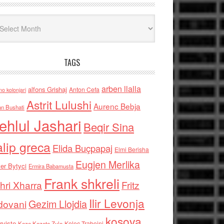
iv
TAGS
arben llalla
alfons Grishaj
Anton Cefa
no kolonjari
Astrit Lulushi
Aurenc Bebja
an Bushati
ehlul Jashari
Beqir Sina
alip greca
Elida Buçpapaj
Elmi Berisha
Eugjen Merlika
er Bytyci
Ermira Babamusta
Frank shkreli
hri Xharra
Fritz
Ilir Levonja
Gezim Llojdia
dovani
kosova
rviste
Kolec Traboini
Keze Kozeta Zylo