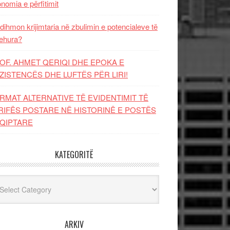
nomia e përfitimit
dihmon krijimtaria në zbulimin e potencialeve të
ehura?
OF. AHMET QERIQI DHE EPOKA E
ZISTENCЁS DHE LUFTЁS PЁR LIRI!
RMAT ALTERNATIVE TË EVIDENTIMIT TË
RIFËS POSTARE NË HISTORINË E POSTËS
QIPTARE
KATEGORITË
egoritë
ARKIV