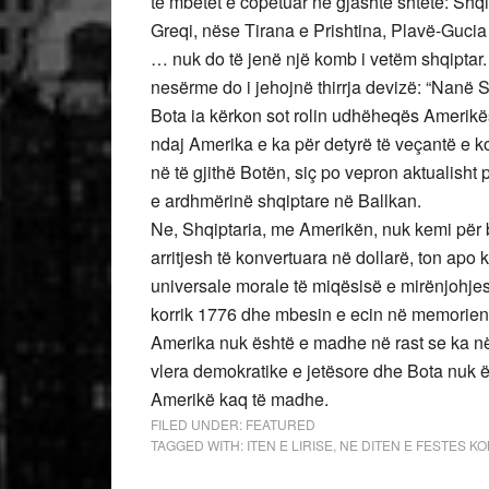
të mbetet e copëtuar në gjashtë shtete: Shq
Greqi, nëse Tirana e Prishtina, Plavë-Guci
… nuk do të jenë një komb i vetëm shqiptar. 
nesërme do i jehojnë thirrja devizë: “Nanë S
Bota ia kërkon sot rolin udhëheqës Amerikë
ndaj Amerika e ka për detyrë të veçantë e ko
në të gjithë Botën, siç po vepron aktualish
e ardhmërinë shqiptare në Ballkan.
Ne, Shqiptaria, me Amerikën, nuk kemi për 
arritjesh të konvertuara në dollarë, ton apo k
universale morale të miqësisë e mirënjohjes
korrik 1776 dhe mbesin e ecin në memorien 
Amerika nuk është e madhe në rast se ka në i
vlera demokratike e jetësore dhe Bota nuk ë
Amerikë kaq të madhe.
FILED UNDER:
FEATURED
TAGGED WITH:
ITEN E LIRISE
,
NE DITEN E FESTES K