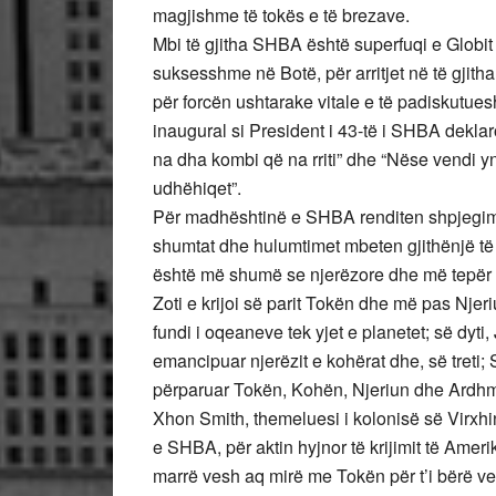
magjishme të tokës e të brezave.
Mbi të gjitha SHBA është superfuqi e Globit
suksesshme në Botë, për arritjet në të gjit
për forcën ushtarake vitale e të padiskutues
inaugural si President i 43-të i SHBA deklar
na dha kombi që na rriti” dhe “Nëse vendi y
udhëhiqet”.
Për madhështinë e SHBA renditen shpjegime
shumtat dhe hulumtimet mbeten gjithënjë të
është më shumë se njerëzore dhe më tepër 
Zoti e krijoi së parit Tokën dhe më pas Njer
fundi i oqeaneve tek yjet e planetet; së dyti
emancipuar njerëzit e kohërat dhe, së treti;
përparuar Tokën, Kohën, Njeriun dhe Ardhmë
Xhon Smith, themeluesi i kolonisë së Virxh
e SHBA, për aktin hyjnor të krijimit të Ameri
marrë vesh aq mirë me Tokën për t’i bërë ven