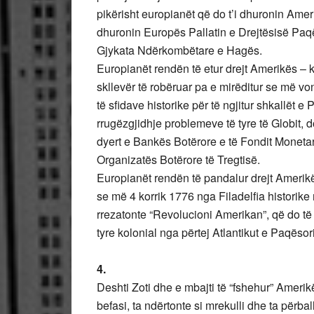
pikërisht europianët që do t’i dhuronin Amer
dhuronin Europës Pallatin e Drejtësisë Paq
Gjykata Ndërkombëtare e Hagës.
Europianët rendën të etur drejt Amerikës – k
skllevër të robëruar pa e mirëditur se më vo
të sfidave historike për të ngjitur shkallët e
rrugëzgjidhje problemeve të tyre të Globit, do
dyert e Bankës Botërore e të Fondit Monetar 
Organizatës Botërore të Tregtisë.
Europianët rendën të pandalur drejt Amerik
se më 4 korrik 1776 nga Filadelfia historik
rrezatonte “Revolucioni Amerikan”, që do të
tyre kolonial nga përtej Atlantikut e Paqësor
4.
Deshti Zoti dhe e mbajti të “fshehur” Ameri
befasi, ta ndërtonte si mrekulli dhe ta përb