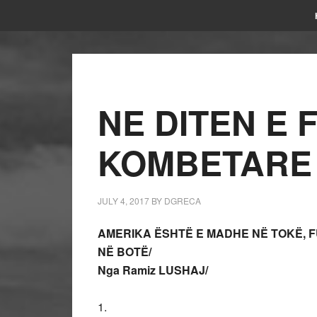
NE DITEN E 
KOMBETARE 
JULY 4, 2017
BY
DGRECA
AMERIKA ËSHTË E MADHE NË TOKË, FU
NË BOTË/
Nga Ramiz LUSHAJ/
1.