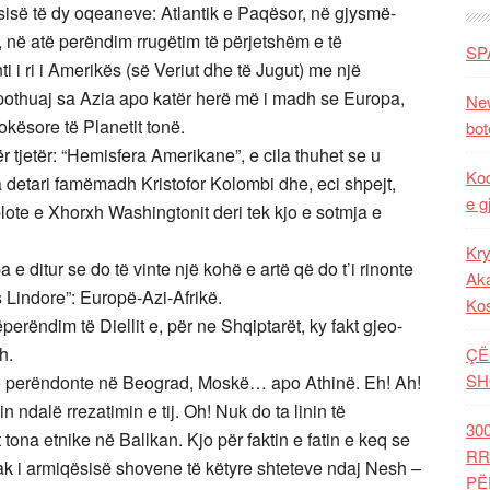
rsisë të dy oqeaneve: Atlantik e Paqësor, në gjysmë-
r, në atë perëndim rrugëtim të përjetshëm e të
SP
nti i ri i Amerikës (së Veriut dhe të Jugut) me një
 pothuaj sa Azia apo katër herë më i madh se Europa,
New
tokësore të Planetit tonë.
bot
tjetër: “Hemisfera Amerikane”, e cila thuhet se u
Kod
 detari famëmadh Kristofor Kolombi dhe, eci shpejt,
e g
ote e Xhorxh Washingtonit deri tek kjo e sotmja e
Kry
e ditur se do të vinte një kohë e artë që do t’i rinonte
Aka
 Lindore”: Europë-Azi-Afrikë.
Ko
erëndim të Diellit e, për ne Shqiptarët, ky fakt gjeo-
h.
ÇË
SH
li të perëndonte në Beograd, Moskë… apo Athinë. Eh! Ah!
n ndalë rrezatimin e tij. Oh! Nuk do ta linin të
30
 tona etnike në Ballkan. Kjo për faktin e fatin e keq se
RR
cak i armiqësisë shovene të këtyre shteteve ndaj Nesh –
PË