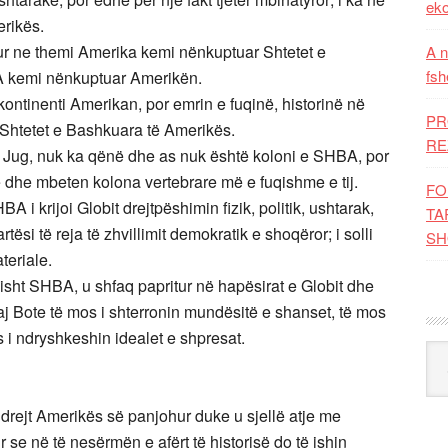
eko
erikës.
ur ne themi Amerika kemi nënkuptuar Shtetet e
A n
fsh
A kemi nënkuptuar Amerikën.
kontinenti Amerikan, por emrin e fuqinë, historinë në
PR
 Shtetet e Bashkuara të Amerikës.
RE
 Jug, nuk ka qënë dhe as nuk është koloni e SHBA, por
dhe mbeten kolona vertebrare më e fuqishme e tij.
FO
i krijoi Globit drejtpëshimin fizik, politik, ushtarak,
TA
tësi të reja të zhvillimit demokratik e shoqëror; i solli
SH
teriale.
sisht SHBA, u shfaq papritur në hapësirat e Globit dhe
saj Bote të mos i shterronin mundësitë e shanset, të mos
s i ndryshkeshin idealet e shpresat.
Kat
drejt Amerikës së panjohur duke u sjellë atje me
r se në të nesërmën e afërt të historisë do të ishin