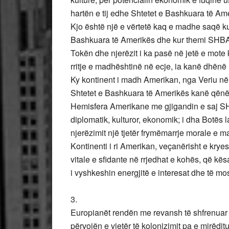
hartën e tij edhe Shtetet e Bashkuara të Am
Kjo është një e vërtetë kaq e madhe saqë k
Bashkuara të Amerikës dhe kur themi SHB
Tokën dhe njerëzit i ka pasë në jetë e mote 
rritje e madhështinë në ecje, ia kanë dhënë
Ky kontinent i madh Amerikan, nga Veriu në
Shtetet e Bashkuara të Amerikës kanë qënë 
Hemisfera Amerikane me gjigandin e saj SHBA 
diplomatik, kulturor, ekonomik; i dha Botës lar
njerëzimit një tjetër frymëmarrje morale e ma
Kontinenti i ri Amerikan, veçanërisht e krye
vitale e sfidante në rrjedhat e kohës, që kë
i vyshkeshin energjitë e interesat dhe të mo
3.
Europianët rendën me revansh të shfrenuar 
përvojën e vjetër të kolonizimit pa e mirëditu