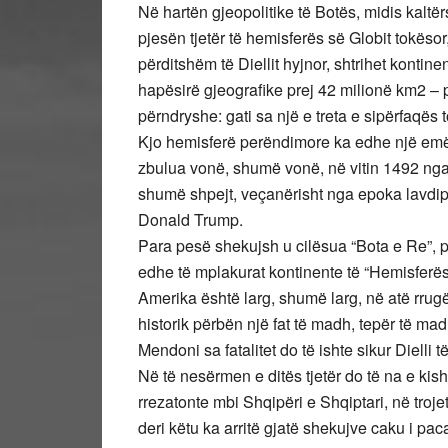
Në hartën gjeopolitike të Botës, midis kaltë
pjesën tjetër të hemisferës së Globit tokëso
përditshëm të Diellit hyjnor, shtrihet kontine
hapësirë gjeografike prej 42 milionë km2 –
përndryshe: gati sa një e treta e sipërfaqës 
Kjo hemisferë perëndimore ka edhe një emër 
zbulua vonë, shumë vonë, në vitin 1492 nga
shumë shpejt, veçanërisht nga epoka lavdipl
Donald Trump.
Para pesë shekujsh u cilësua “Bota e Re”, pa 
edhe të mplakurat kontinente të “Hemisferës
Amerika është larg, shumë larg, në atë rrugëp
historik përbën një fat të madh, tepër të mad
Mendoni sa fatalitet do të ishte sikur Diel
Në të nesërmen e ditës tjetër do të na e kishi
rrezatonte mbi Shqipëri e Shqiptari, në trojet
deri këtu ka arritë gjatë shekujve caku i pa