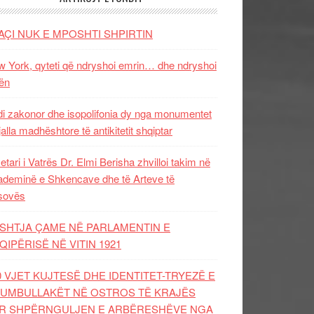
AÇI NUK E MPOSHTI SHPIRTIN
 York, qyteti që ndryshoi emrin… dhe ndryshoi
ën
i zakonor dhe isopolifonia dy nga monumentet
jalla madhështore të antikitetit shqiptar
etari i Vatrës Dr. Elmi Berisha zhvilloi takim në
deminë e Shkencave dhe të Arteve të
sovës
SHTJA ÇAME NË PARLAMENTIN E
QIPËRISË NË VITIN 1921
0 VJET KUJTESË DHE IDENTITET-TRYEZË E
UMBULLAKËT NË OSTROS TË KRAJËS
R SHPËRNGULJEN E ARBËRESHËVE NGA