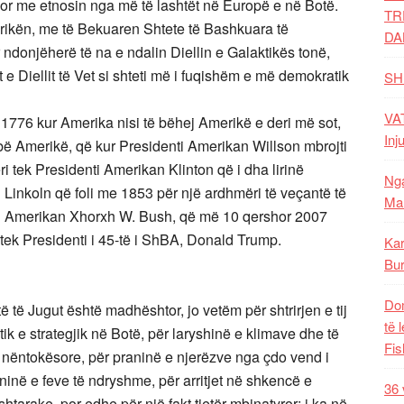
bnor me etnosin nga më të lashtët në Europë e në Botë.
TR
rikën, me të Bekuaren Shtete të Bashkuara të
DA
donjëherë të na e ndalin Diellin e Galaktikës tonë,
t e Diellit të Vet si shteti më i fuqishëm e më demokratik
SH
VAT
 1776 kur Amerika nisi të bëhej Amerikë e deri më sot,
Inj
 bë Amerikë, që kur Presidenti Amerikan Willson mbrojti
 tek Presidenti Amerikan Klinton që i dha lirinë
Nga
inkoln që foli me 1853 për një ardhmëri të veçantë të
Mal
nti Amerikan Xhorxh W. Bush, që më 10 qershor 2007
i tek Presidenti i 45-të i ShBA, Donald Trump.
Kar
Bur
Dom
të të Jugut është madhështor, jo vetëm për shtrirjen e tij
të 
ik e strategjik në Botë, për laryshinë e klimave dhe të
Fis
e nëntokësore, për praninë e njerëzve nga çdo vend i
ninë e feve të ndryshme, për arritjet në shkencë e
36 
htarake, por edhe për një fakt tjetër mbinatyror; i ka në