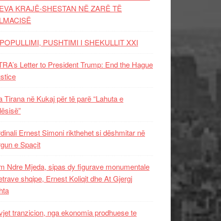
EVA KRAJË-SHESTAN NË ZARË TË
LMACISË
POPULLIMI, PUSHTIMI I SHEKULLIT XXI
RA’s Letter to President Trump: End the Hague
ustice
 Tirana në Kukaj për të parë “Lahuta e
ësisë”
dinali Ernest Simoni rikthehet si dëshmitar në
gun e Spaçit
 Ndre Mjeda, sipas dy figurave monumentale
letrave shqipe, Ernest Koliqit dhe At Gjergj
hta
vjet tranzicion, nga ekonomia prodhuese te