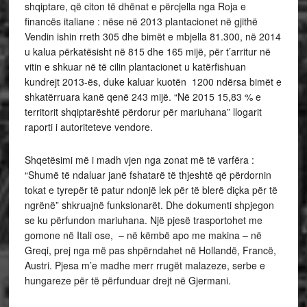
shqiptare, që citon të dhënat e përcjella nga Roja e
financës italiane : nëse në 2013 plantacionet në gjithë
Vendin ishin rreth 305 dhe bimët e mbjella 81.300, në 2014
u kalua përkatësisht në 815 dhe 165 mijë, për t’arritur në
vitin e shkuar në të cilin plantacionet u katërfishuan
kundrejt 2013-ës, duke kaluar kuotën 1200 ndërsa bimët e
shkatërruara kanë qenë 243 mijë. “Në 2015 15,83 % e
territorit shqiptarështë përdorur për mariuhana” llogarit
raporti i autoriteteve vendore.
Shqetësimi më i madh vjen nga zonat më të varfëra :
“Shumë të ndaluar janë fshatarë të thjeshtë që përdornin
tokat e tyrepër të patur ndonjë lek për të blerë diçka për të
ngrënë” shkruajnë funksionarët. Dhe dokumenti shpjegon
se ku përfundon mariuhana. Një pjesë trasportohet me
gomone në Itali ose, – në këmbë apo me makina – në
Greqi, prej nga më pas shpërndahet në Hollandë, Francë,
Austri. Pjesa m’e madhe merr rrugët malazeze, serbe e
hungareze për të përfunduar drejt në Gjermani.