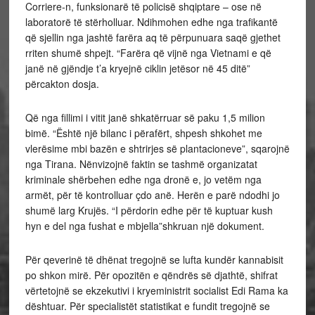
Corriere-n, funksionarë të policisë shqiptare – ose në
laboratorë të stërholluar. Ndihmohen edhe nga trafikantë
që sjellin nga jashtë farëra aq të përpunuara saqë gjethet
rriten shumë shpejt. “Farëra që vijnë nga Vietnami e që
janë në gjëndje t’a kryejnë ciklin jetësor në 45 ditë”
përcakton dosja.
Që nga fillimi i vitit janë shkatërruar së paku 1,5 milion
bimë. “Është një bilanc i përafërt, shpesh shkohet me
vlerësime mbi bazën e shtrirjes së plantacioneve”, sqarojnë
nga Tirana. Nënvizojnë faktin se tashmë organizatat
kriminale shërbehen edhe nga dronë e, jo vetëm nga
armët, për të kontrolluar çdo anë. Herën e parë ndodhi jo
shumë larg Krujës. “I përdorin edhe për të kuptuar kush
hyn e del nga fushat e mbjella”shkruan një dokument.
Për qeverinë të dhënat tregojnë se lufta kundër kannabisit
po shkon mirë. Për opozitën e qëndrës së djathtë, shifrat
vërtetojnë se ekzekutivi i kryeministrit socialist Edi Rama ka
dështuar. Për specialistët statistikat e fundit tregojnë se