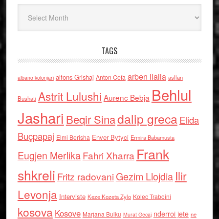
Arkiv
TAGS
arben llalla
alfons Grishaj
Anton Cefa
asllan
albano kolonjari
Behlul
Astrit Lulushi
Aurenc Bebja
Bushati
Jashari
dalip greca
Beqir Sina
Elida
Buçpapaj
Enver Bytyci
Elmi Berisha
Ermira Babamusta
Frank
Eugjen Merlika
Fahri Xharra
shkreli
Ilir
Gezim Llojdia
Fritz radovani
Levonja
Interviste
Kolec Traboini
Keze Kozeta Zylo
kosova
Kosove
nderroi jete
Marjana Bulku
ne
Murat Gecaj