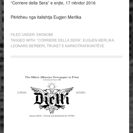
“Corriere della Sera” e enjte, 17 nëndor 2016
Përktheu nga italishtja Eugjen Merlika
FILED UNDER:
EKONOMI
TAGGED WITH:
“CORRIERE DELLA SERA”
,
EUGJEN MERLIKA
,
LEONARD BERBERI
,
TRUKET E NARKOTRAFIKANTËVE