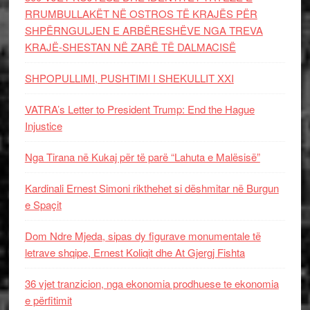
RRUMBULLAKËT NË OSTROS TË KRAJËS PËR
SHPËRNGULJEN E ARBËRESHËVE NGA TREVA
KRAJË-SHESTAN NË ZARË TË DALMACISË
SHPOPULLIMI, PUSHTIMI I SHEKULLIT XXI
VATRA’s Letter to President Trump: End the Hague
Injustice
Nga Tirana në Kukaj për të parë “Lahuta e Malësisë”
Kardinali Ernest Simoni rikthehet si dëshmitar në Burgun
e Spaçit
Dom Ndre Mjeda, sipas dy figurave monumentale të
letrave shqipe, Ernest Koliqit dhe At Gjergj Fishta
36 vjet tranzicion, nga ekonomia prodhuese te ekonomia
e përfitimit