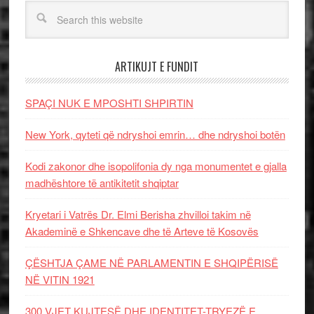
ARTIKUJT E FUNDIT
SPAÇI NUK E MPOSHTI SHPIRTIN
New York, qyteti që ndryshoi emrin… dhe ndryshoi botën
Kodi zakonor dhe isopolifonia dy nga monumentet e gjalla
madhështore të antikitetit shqiptar
Kryetari i Vatrës Dr. Elmi Berisha zhvilloi takim në
Akademinë e Shkencave dhe të Arteve të Kosovës
ÇËSHTJA ÇAME NË PARLAMENTIN E SHQIPËRISË
NË VITIN 1921
300 VJET KUJTESË DHE IDENTITET-TRYEZË E