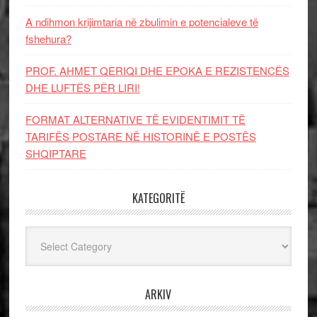
A ndihmon krijimtaria në zbulimin e potencialeve të
fshehura?
PROF. AHMET QERIQI DHE EPOKA E REZISTENCЁS
DHE LUFTЁS PЁR LIRI!
FORMAT ALTERNATIVE TË EVIDENTIMIT TË
TARIFËS POSTARE NË HISTORINË E POSTËS
SHQIPTARE
KATEGORITË
Kategoritë
ARKIV