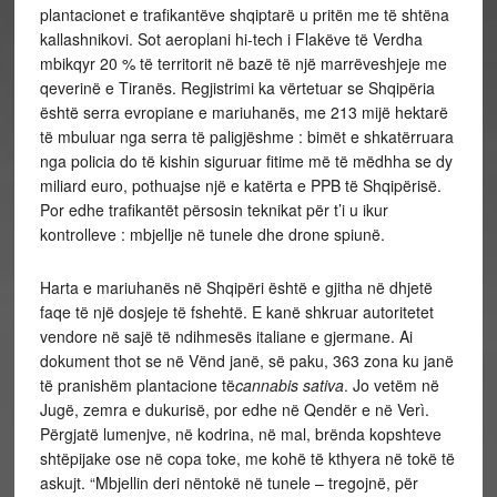
plantacionet e trafikantëve shqiptarë u pritën me të shtëna
kallashnikovi. Sot aeroplani hi-tech i Flakëve të Verdha
mbikqyr 20 % të territorit në bazë të një marrëveshjeje me
qeverinë e Tiranës. Regjistrimi ka vërtetuar se Shqipëria
është serra evropiane e mariuhanës, me 213 mijë hektarë
të mbuluar nga serra të paligjëshme : bimët e shkatërruara
nga policia do të kishin siguruar fitime më të mëdhha se dy
miliard euro, pothuajse një e katërta e PPB të Shqipërisë.
Por edhe trafikantët përsosin teknikat për t’i u ikur
kontrolleve : mbjellje në tunele dhe drone spiunë.
Harta e mariuhanës në Shqipëri është e gjitha në dhjetë
faqe të një dosjeje të fshehtë. E kanë shkruar autoritetet
vendore në sajë të ndihmesës italiane e gjermane. Ai
dokument thot se në Vënd janë, së paku, 363 zona ku janë
të pranishëm plantacione të
cannabis sativa
. Jo vetëm në
Jugë, zemra e dukurisë, por edhe në Qendër e në Verì.
Përgjatë lumenjve, në kodrina, në mal, brënda kopshteve
shtëpijake ose në copa toke, me kohë të kthyera në tokë të
askujt. “Mbjellin deri nëntokë në tunele – tregojnë, për