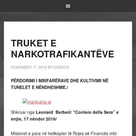
TRUKET E
NARKOTRAFIKANTËVE
NOVEMBER 17, 2016
BY
DGRECA
PËRDORIMI I MBIFARËRAVE DHE KULTIVIMI NË
TUNELET E NËNDHESHME./
Shkruar nga
Leonard Berberi/ “Corriere della Sera” e
enjte, 17 nëndor 2016/
Misionet e para në helikopter të Rojes së Financës mbi