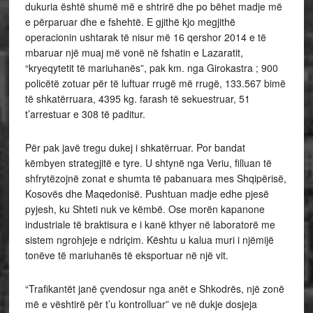
dukuria është shumë më e shtrirë dhe po bëhet madje më
e përparuar dhe e fshehtë. E gjithë kjo megjithë
operacionin ushtarak të nisur më 16 qershor 2014 e të
mbaruar një muaj më vonë në fshatin e Lazaratit,
“kryeqytetit të mariuhanës”, pak km. nga Girokastra ; 900
policëtë zotuar për të luftuar rrugë më rrugë, 133.567 bimë
të shkatërruara, 4395 kg. farash të sekuestruar, 51
t’arrestuar e 308 të paditur.
Për pak javë tregu dukej i shkatërruar. Por bandat
këmbyen strategjitë e tyre. U shtynë nga Veriu, filluan të
shfrytëzojnë zonat e shumta të pabanuara mes Shqipërisë,
Kosovës dhe Maqedonisë. Pushtuan madje edhe pjesë
pyjesh, ku Shteti nuk ve këmbë. Ose morën kapanone
industriale të braktisura e i kanë kthyer në laboratorë me
sistem ngrohjeje e ndriçim. Kështu u kalua muri i njëmijë
tonëve të mariuhanës të eksportuar në një vit.
“Trafikantët janë çvendosur nga anët e Shkodrës, një zonë
më e vështirë për t’u kontrolluar” ve në dukje dosjeja