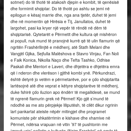
sotmet) do të thotë të atakosh djepin e kombit, të qenësisë
dhe formimit shqiptar. Do të thotë po ashtu se jemi në
epilogun e kësaj marrie dhe, nga ana tjetër, duhet të jemi
dhe në momentin që Hirësia e Tij, Janullatos, duhet të
largohet, pasi ka kryer një vepër të rëndë në dëm të
shqiptarisë. Qytetarët e Përmetit dhe kultura që mishëron
ai popull, nuk mund të pranojnë kurrë që të ulin flamurin që
ngritën Frashërllinjtë e mëdhenj, atë Stath Melani dhe
Vangjël Gjika, Sejfulla Malëshova e Stavro Vinjau, Fan Noli
e Faik Konica, Nikolla Naço dhe Tefta Tashko, Odhise
Paskali dhe Mentori e Laveri, dhe dhjetëra e dhjetëra emra
që i nderon dhe vlerëson i gjithë kombi ynë. Përkundrazi,
është detyrë jo vetëm e përmetarëve, por e çdo shqiptarita
lartësojnë atë dhe veprat e këtyre shqiptarëve të mëdhenj,
duke fshirë çdo iluzion apo ëndërr të megaliidesë, se mund
të ngrenë flamurin grek në Përmet! Kjo gjë s’mund të
ndodhë as me ato përpjekje liliputësh, të cilët dikur ngrinin
lart pankartat ateiste nëpër mitingjet dhe programet
komuniste për shkatërrimin e kishave dhe xhamive në
Përmet, ndërsa vrapuan në vitin ’97 të pushtonin me
“grevë urie” pallatin e kulturës “Naim Frashëri” në emër të