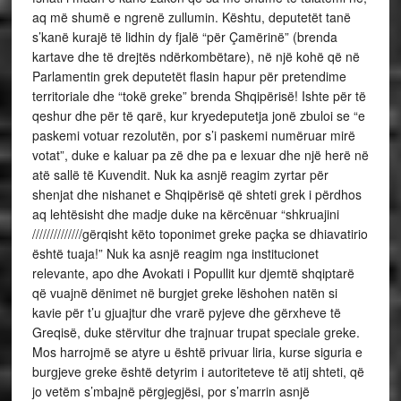
aq më shumë e ngrenë zullumin. Kështu, deputetët tanë
s’kanë kurajë të lidhin dy fjalë “për Çamërinë” (brenda
kartave dhe të drejtës ndërkombëtare), në një kohë që në
Parlamentin grek deputetët flasin hapur për pretendime
territoriale dhe “tokë greke” brenda Shqipërisë! Ishte për të
qeshur dhe për të qarë, kur kryedeputetja jonë zbuloi se “e
paskemi votuar rezolutën, por s’i paskemi numëruar mirë
votat”, duke e kaluar pa zë dhe pa e lexuar dhe një herë në
atë sallë të Kuvendit. Nuk ka asnjë reagim zyrtar për
shenjat dhe nishanet e Shqipërisë që shteti grek i përdhos
aq lehtësisht dhe madje duke na kërcënuar “shkruajini
//////////////gërqisht këto toponimet greke paçka se dhiavatirio
është tuaja!” Nuk ka asnjë reagim nga institucionet
relevante, apo dhe Avokati i Popullit kur djemtë shqiptarë
që vuajnë dënimet në burgjet greke lëshohen natën si
kavie për t’u gjuajtur dhe vrarë pyjeve dhe gërxheve të
Greqisë, duke stërvitur dhe trajnuar trupat speciale greke.
Mos harrojmë se atyre u është privuar liria, kurse siguria e
burgjeve greke është detyrim i autoriteteve të atij shteti, që
jo vetëm s’mbajnë përgjegjësi, por s’marrin asnjë