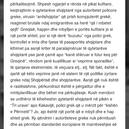
përkatësojmë. Shpesh ngjarjet e rënda në pikat kufitare,
keqtrajtimin e qytetarëve shqiptarë nga autoritetet policore
greke, virusin “antishqiptar” që prish kompjuterët grekë,
reagimet brutale ndaj emigrantëve sa herë “që i mbetet
qejfi” Greqisë, hapjen dhe mbylljen e portës kufitare jo si
një portë shteti, por si një derë “buzuku” nga polici grek,
kontrollet e imta dhe fyese të pasaportës shqiptare dhe
kthimet pa asnjë kriter të paralajmëruar të qytetarëve
shqiptarë pse janë çamë apo “kanë shkruar e folur keq për
Greqinë”, rëndom janë kualifikuar si “veprime sporadike”,
të qarqeve ekstremiste, të veçuara etj., etj. Në fakt, është e
qartë që këto veprime janë në sistem të një politike zyrtare
greke ndaj Shqipërisë dhe shqiptarëve. Asnjë gjë nuk është
e rastësishme, përkundrazi është e përgatitur dhe e
mirëplanifikuar dhe bëhet me përkujdesje. Kush mendoni
se urdhëroi të ktheheshin qytetarët shqiptarë në pikën e
“Tri urave” apo Kakavijë, polici grek që u mërzit për “kishën
e Përmetit”? Jo, ajo është një portë që e mbyll dhe e hap
shteti grek. Ky qëndrim i autoriteteve greke nuk përmbush
dhe as përmban standardet europiane të marrëveshjes së