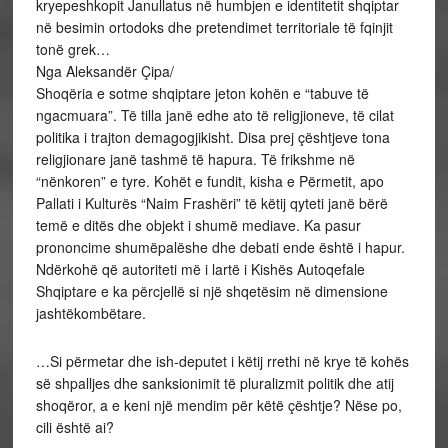
kryepeshkopit Janullatus në humbjen e identitetit shqiptar
në besimin ortodoks dhe pretendimet territoriale të fqinjit
tonë grek…
Nga Aleksandër Çipa/
Shoqëria e sotme shqiptare jeton kohën e “tabuve të
ngacmuara”. Të tilla janë edhe ato të religjioneve, të cilat
politika i trajton demagogjikisht. Disa prej çështjeve tona
religjionare janë tashmë të hapura. Të frikshme në
“nënkoren” e tyre. Kohët e fundit, kisha e Përmetit, apo
Pallati i Kulturës “Naim Frashëri” të këtij qyteti janë bërë
temë e ditës dhe objekt i shumë mediave. Ka pasur
prononcime shumëpalëshe dhe debati ende është i hapur.
Ndërkohë që autoriteti më i lartë i Kishës Autoqefale
Shqiptare e ka përcjellë si një shqetësim në dimensione
jashtëkombëtare.
…Si përmetar dhe ish-deputet i këtij rrethi në krye të kohës
së shpalljes dhe sanksionimit të pluralizmit politik dhe atij
shoqëror, a e keni një mendim për këtë çështje? Nëse po,
cili është ai?