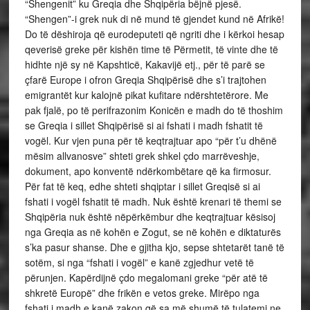
“Shengenit” ku Greqia dhe Shqipëria bëjnë pjesë.
“Shengen”-i grek nuk di në mund të gjendet kund në Afrikë!
Do të dëshiroja që eurodeputeti që ngriti dhe i kërkoi hesap
qeverisë greke për kishën time të Përmetit, të vinte dhe të
hidhte një sy në Kapshticë, Kakavijë etj., për të parë se
çfarë Europe i ofron Greqia Shqipërisë dhe s’i trajtohen
emigrantët kur kalojnë pikat kufitare ndërshtetërore. Me
pak fjalë, po të perifrazonim Konicën e madh do të thoshim
se Greqia i sillet Shqipërisë si ai fshati i madh fshatit të
vogël. Kur vjen puna për të keqtrajtuar apo “për t’u dhënë
mësim allvanosve” shteti grek shkel çdo marrëveshje,
dokument, apo konventë ndërkombëtare që ka firmosur.
Për fat të keq, edhe shteti shqiptar i sillet Greqisë si ai
fshati i vogël fshatit të madh. Nuk është krenari të themi se
Shqipëria nuk është nëpërkëmbur dhe keqtrajtuar kësisoj
nga Greqia as në kohën e Zogut, se në kohën e diktaturës
s’ka pasur shanse. Dhe e gjitha kjo, sepse shtetarët tanë të
sotëm, si nga “fshati i vogël” e kanë zgjedhur vetë të
përunjen. Kapërdijnë çdo megalomani greke “për atë të
shkretë Europë” dhe frikën e vetos greke. Mirëpo nga
fshati i madh e kanë zakon që sa më shumë të tulatemi ne,