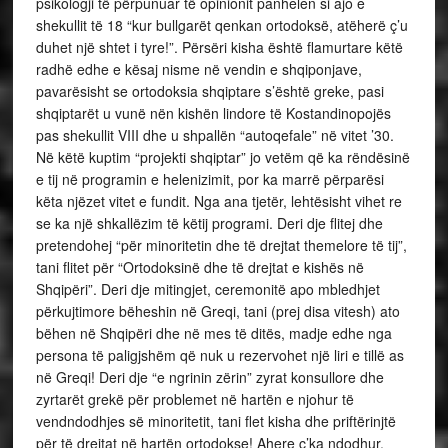
psikologji të përpunuar të opinionit panhelen si ajo e
shekullit të 18 “kur bullgarët qenkan ortodoksë, atëherë ç’u
duhet një shtet i tyre!”. Përsëri kisha është flamurtare këtë
radhë edhe e kësaj nisme në vendin e shqiponjave,
pavarësisht se ortodoksia shqiptare s’është greke, pasi
shqiptarët u vunë nën kishën lindore të Kostandinopojës
pas shekullit VIII dhe u shpallën “autoqefale” në vitet ’30.
Në këtë kuptim “projekti shqiptar” jo vetëm që ka rëndësinë
e tij në programin e helenizimit, por ka marrë përparësi
këta njëzet vitet e fundit. Nga ana tjetër, lehtësisht vihet re
se ka një shkallëzim të këtij programi. Deri dje flitej dhe
pretendohej “për minoritetin dhe të drejtat themelore të tij”,
tani flitet për “Ortodoksinë dhe të drejtat e kishës në
Shqipëri”. Deri dje mitingjet, ceremonitë apo mbledhjet
përkujtimore bëheshin në Greqi, tani (prej disa vitesh) ato
bëhen në Shqipëri dhe në mes të ditës, madje edhe nga
persona të paligjshëm që nuk u rezervohet një liri e tillë as
në Greqi! Deri dje “e ngrinin zërin” zyrat konsullore dhe
zyrtarët grekë për problemet në hartën e njohur të
vendndodhjes së minoritetit, tani flet kisha dhe priftërinjtë
për të drejtat në hartën ortodokse! Ahere ç’ka ndodhur,