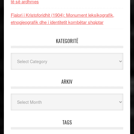
të së ardhmes
Fjalori i Kristoforidhit (1904): Monument leksikografik,
etnogjeografik dhe i identitetit kombëtar shqiptar
KATEGORITË
Kategoritë
ARKIV
Arkiv
TAGS