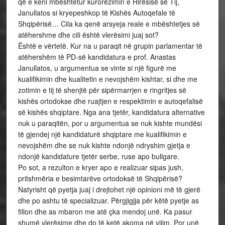
që e keni mbështetur kurorëzimin e Hirësisë së Tij,
Janullatos si kryepeshkop të Kishës Autoqefale të
Shqipërisë… Cila ka qenë arsyeja reale e mbështetjes së
atëhershme dhe cili është vlerësimi juaj sot?
Është e vërtetë. Kur na u paraqit në grupin parlamentar të
atëhershëm të PD-së kandidatura e prof. Anastas
Janullatos, u argumentua se vinte si një figurë me
kualifikimin dhe kualitetin e nevojshëm kishtar, si dhe me
zotimin e tij të shenjtë për sipërmarrjen e ringritjes së
kishës ortodokse dhe ruajtjen e respektimin e autoqefalisë
së kishës shqiptare. Nga ana tjetër, kandidatura alternative
nuk u paraqitën, por u argumentua se nuk kishte mundësi
të gjendej një kandidaturë shqiptare me kualifikimin e
nevojshëm dhe se nuk kishte ndonjë ndryshim gjetja e
ndonjë kandidature tjetër serbe, ruse apo bullgare.
Po sot, a rezulton e kryer apo e realizuar sipas jush,
pritshmëria e besimtarëve ortodoksë të Shqipërisë?
Natyrisht që pyetja juaj i drejtohet një opinioni më të gjerë
dhe po ashtu të specializuar. Përgjigjja për këtë pyetje as
fillon dhe as mbaron me atë çka mendoj unë. Ka pasur
shumë vlerësime dhe do të ketë akoma në vijim. Por unë