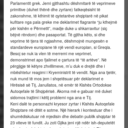
Parlamentit grek. Jemi gjithashtu dëshmitarë të veprimeve
primitive (duhet thënë dhe zyrtare) fatkeqësisht të
zakonshme, të kthimit të qytetarëve shqiptarë në pikat
kufitare nga pala greke me deklarimet flagrante “ju kthejmë
për kishën e Përmetit”, madje duke u shkarravitur (siç
bëjnë rëndom) dhe pasaportat. Të gjitha këto, si dhe
veprime të tjera të ngjashme, dëshmojnë mungesën e
standardeve europiane të një vendi europian, si Greqia.
Besoj se nuk ia vlen të merremi me veprimet,
demonstrimet apo fjalimet e çartura të “të artëve”. Në
përgjigje të këtyre zhvillimeve, m’u duk e drejtë dhe i
mbështetur reagimi i Kryeministrit të vendit. Nga ana tjetër,
nuk mund të mos jem i shqetësuar për deklarimet e
Hirësisë së Tij, Janullatos, në emër të Kishës Ortodokse
Autoqefale të Shqipërisë. Akoma më e gabuar më duket
sidomos trajtimi i këtij problemi nga ana e Tij.
Keni dalë te personazhi kryesor zyrtar i Kishës Autoqefale
Shqiptare në ditët e sotme. Një hierark i kontestuar dhe i
shumëdiskutuar në mjedisin dhe debatin publik shqiptar të
23 viteve të fundit. Ju zoti Gjika jeni një ndër ish-deputetët