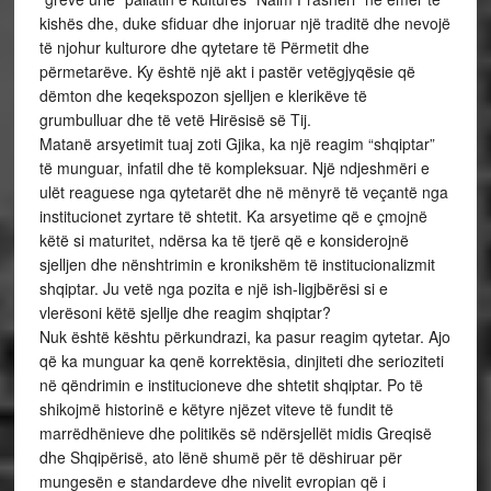
kishës dhe, duke sfiduar dhe injoruar një traditë dhe nevojë
të njohur kulturore dhe qytetare të Përmetit dhe
përmetarëve. Ky është një akt i pastër vetëgjyqësie që
dëmton dhe keqekspozon sjelljen e klerikëve të
grumbulluar dhe të vetë Hirësisë së Tij.
Matanë arsyetimit tuaj zoti Gjika, ka një reagim “shqiptar”
të munguar, infatil dhe të kompleksuar. Një ndjeshmëri e
ulët reaguese nga qytetarët dhe në mënyrë të veçantë nga
institucionet zyrtare të shtetit. Ka arsyetime që e çmojnë
këtë si maturitet, ndërsa ka të tjerë që e konsiderojnë
sjelljen dhe nënshtrimin e kronikshëm të institucionalizmit
shqiptar. Ju vetë nga pozita e një ish-ligjbërësi si e
vlerësoni këtë sjellje dhe reagim shqiptar?
Nuk është kështu përkundrazi, ka pasur reagim qytetar. Ajo
që ka munguar ka qenë korrektësia, dinjiteti dhe serioziteti
në qëndrimin e institucioneve dhe shtetit shqiptar. Po të
shikojmë historinë e këtyre njëzet viteve të fundit të
marrëdhënieve dhe politikës së ndërsjellët midis Greqisë
dhe Shqipërisë, ato lënë shumë për të dëshiruar për
mungesën e standardeve dhe nivelit evropian që i