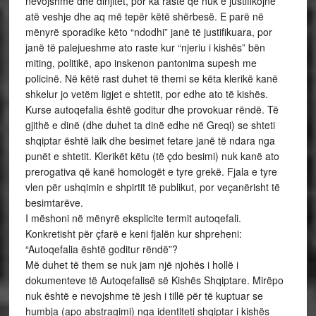
nevojshme dhe dinjitet, por ka raste që nuk e justifikojnë
atë veshje dhe aq më tepër këtë shërbesë. E parë në
mënyrë sporadike këto “ndodhi” janë të justifikuara, por
janë të palejueshme ato raste kur “njeriu i kishës” bën
miting, politikë, apo inskenon pantonima supesh me
policinë. Në këtë rast duhet të themi se këta klerikë kanë
shkelur jo vetëm ligjet e shtetit, por edhe ato të kishës.
Kurse autoqefalia është goditur dhe provokuar rëndë. Të
gjithë e dinë (dhe duhet ta dinë edhe në Greqi) se shteti
shqiptar është laik dhe besimet fetare janë të ndara nga
punët e shtetit. Klerikët këtu (të çdo besimi) nuk kanë ato
prerogativa që kanë homologët e tyre grekë. Fjala e tyre
vlen për ushqimin e shpirtit të publikut, por veçanërisht të
besimtarëve.
I mëshoni në mënyrë eksplicite termit autoqefali.
Konkretisht për çfarë e keni fjalën kur shpreheni:
“Autoqefalia është goditur rëndë”?
Më duhet të them se nuk jam një njohës i hollë i
dokumenteve të Autoqefalisë së Kishës Shqiptare. Mirëpo
nuk është e nevojshme të jesh i tillë për të kuptuar se
humbja (apo abstragimi) nga identiteti shqiptar i kishës