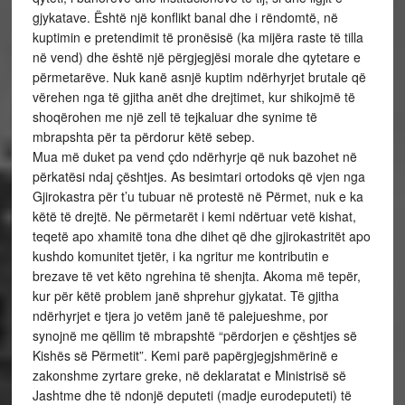
gjykatave. Është një konflikt banal dhe i rëndomtë, në
kuptimin e pretendimit të pronësisë (ka mijëra raste të tilla
në vend) dhe është një përgjegjësi morale dhe qytetare e
përmetarëve. Nuk kanë asnjë kuptim ndërhyrjet brutale që
vërehen nga të gjitha anët dhe drejtimet, kur shikojmë të
shoqërohen me një zell të tejkaluar dhe synime të
mbrapshta për ta përdorur këtë sebep.
Mua më duket pa vend çdo ndërhyrje që nuk bazohet në
përkatësi ndaj çështjes. As besimtari ortodoks që vjen nga
Gjirokastra për t’u tubuar në protestë në Përmet, nuk e ka
këtë të drejtë. Ne përmetarët i kemi ndërtuar vetë kishat,
teqetë apo xhamitë tona dhe dihet që dhe gjirokastritët apo
kushdo komunitet tjetër, i ka ngritur me kontributin e
brezave të vet këto ngrehina të shenjta. Akoma më tepër,
kur për këtë problem janë shprehur gjykatat. Të gjitha
ndërhyrjet e tjera jo vetëm janë të palejueshme, por
synojnë me qëllim të mbrapshtë “përdorjen e çështjes së
Kishës së Përmetit”. Kemi parë papërgjegjshmërinë e
zakonshme zyrtare greke, në deklaratat e Ministrisë së
Jashtme dhe të ndonjë deputeti (madje eurodeputeti) të