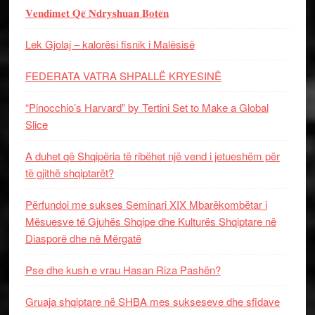
𝐕𝐞𝐧𝐝𝐢𝐦𝐞𝐭 𝐐𝐞̈ 𝐍𝐝𝐫𝐲𝐬𝐡𝐮𝐚𝐧 𝐁𝐨𝐭𝐞̈𝐧
Lek Gjolaj – kalorësi fisnik i Malësisë
FEDERATA VATRA SHPALLË KRYESINË
“Pinocchio’s Harvard” by Tertini Set to Make a Global
Slice
A duhet që Shqipëria të ribëhet një vend i jetueshëm për
të gjithë shqiptarët?
Përfundoi me sukses Seminari XIX Mbarëkombëtar i
Mësuesve të Gjuhës Shqipe dhe Kulturës Shqiptare në
Diasporë dhe në Mërgatë
Pse dhe kush e vrau Hasan Riza Pashën?
Gruaja shqiptare në SHBA mes sukseseve dhe sfidave