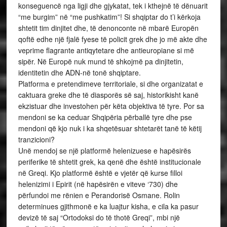
konseguencë nga ligji dhe gjykatat, tek i kthejnë të dënuarit
“me burgim” në “me pushkatim”! Si shqiptar do t’i kërkoja
shtetit tim dinjitet dhe, të denonconte në mbarë Europën
qoftë edhe një fjalë fyese të policit grek dhe jo më akte dhe
veprime flagrante antiqytetare dhe antieuropiane si më
sipër. Në Europë nuk mund të shkojmë pa dinjitetin,
identitetin dhe ADN-në tonë shqiptare.
Platforma e pretendimeve territoriale, si dhe organizatat e
caktuara greke dhe të diasporës së saj, historikisht kanë
ekzistuar dhe investohen për këta objektiva të tyre. Por sa
mendoni se ka ceduar Shqipëria përballë tyre dhe pse
mendoni që kjo nuk i ka shqetësuar shtetarët tanë të këtij
tranzicioni?
Unë mendoj se një platformë helenizuese e hapësirës
periferike të shtetit grek, ka qenë dhe është institucionale
në Greqi. Kjo platformë është e vjetër që kurse filloi
helenizimi i Epirit (në hapësirën e viteve ‘730) dhe
përfundoi me rënien e Perandorisë Osmane. Rolin
determinues gjithmonë e ka luajtur kisha, e cila ka pasur
devizë të saj “Ortodoksi do të thotë Greqi”, mbi një