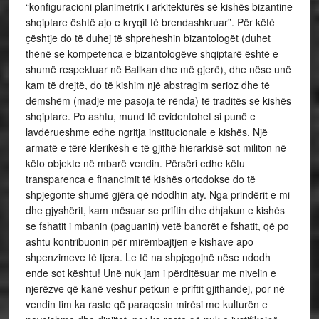
“konfiguracioni planimetrik i arkitekturës së kishës bizantine
shqiptare është ajo e kryqit të brendashkruar”. Për këtë
çështje do të duhej të shpreheshin bizantologët (duhet
thënë se kompetenca e bizantologëve shqiptarë është e
shumë respektuar në Ballkan dhe më gjerë), dhe nëse unë
kam të drejtë, do të kishim një abstragim serioz dhe të
dëmshëm (madje me pasoja të rënda) të traditës së kishës
shqiptare. Po ashtu, mund të evidentohet si punë e
lavdërueshme edhe ngritja institucionale e kishës. Një
armatë e tërë klerikësh e të gjithë hierarkisë sot militon në
këto objekte në mbarë vendin. Përsëri edhe këtu
transparenca e financimit të kishës ortodokse do të
shpjegonte shumë gjëra që ndodhin aty. Nga prindërit e mi
dhe gjyshërit, kam mësuar se priftin dhe dhjakun e kishës
se fshatit i mbanin (paguanin) vetë banorët e fshatit, që po
ashtu kontribuonin për mirëmbajtjen e kishave apo
shpenzimeve të tjera. Le të na shpjegojnë nëse ndodh
ende sot kështu! Unë nuk jam i përditësuar me nivelin e
njerëzve që kanë veshur petkun e priftit gjithandej, por në
vendin tim ka raste që paraqesin mirësi me kulturën e