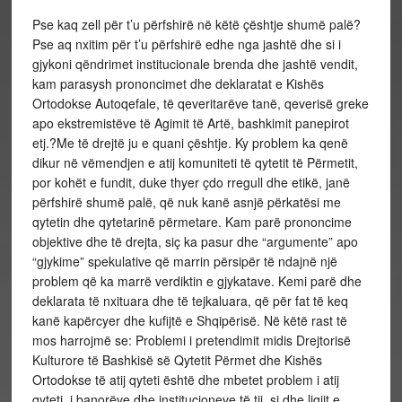
Pse kaq zell për t’u përfshirë në këtë çështje shumë palë?
Pse aq nxitim për t’u përfshirë edhe nga jashtë dhe si i
gjykoni qëndrimet institucionale brenda dhe jashtë vendit,
kam parasysh prononcimet dhe deklaratat e Kishës
Ortodokse Autoqefale, të qeveritarëve tanë, qeverisë greke
apo ekstremistëve të Agimit të Artë, bashkimit panepirot
etj.?Me të drejtë ju e quani çështje. Ky problem ka qenë
dikur në vëmendjen e atij komuniteti të qytetit të Përmetit,
por kohët e fundit, duke thyer çdo rregull dhe etikë, janë
përfshirë shumë palë, që nuk kanë asnjë përkatësi me
qytetin dhe qytetarinë përmetare. Kam parë prononcime
objektive dhe të drejta, siç ka pasur dhe “argumente” apo
“gjykime” spekulative që marrin përsipër të ndajnë një
problem që ka marrë verdiktin e gjykatave. Kemi parë dhe
deklarata të nxituara dhe të tejkaluara, që për fat të keq
kanë kapërcyer dhe kufijtë e Shqipërisë. Në këtë rast të
mos harrojmë se: Problemi i pretendimit midis Drejtorisë
Kulturore të Bashkisë së Qytetit Përmet dhe Kishës
Ortodokse të atij qyteti është dhe mbetet problem i atij
qyteti, i banorëve dhe institucioneve të tij, si dhe ligjit e