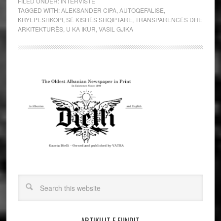
FILED UNDER:
INTERVISTE
TAGGED WITH:
ALEKSANDER CIPA
,
AUTOQEFALISE
,
KRYEPESHKOPI
,
SË KISHËS SHQIPTARE
,
TRANSPARENCËS DHE
ARKITEKTURËS
,
U KA IKUR
,
VASIL GJIKA