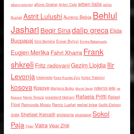
arben llalla
alfons Grishaj
Anton Cefa
asllan
albano kolonjari
Behlul
Astrit Lulushi
Aurenc Bebja
Bushati
Jashari
dalip greca
Beqir Sina
Elida
Buçpapaj
Enver Bytyci
Elmi Berisha
Ermira Babamusta
Frank
Eugjen Merlika
Fahri Xharra
shkreli
Ilir
Gezim Llojdia
Fritz radovani
Levonja
Interviste
Kolec Traboini
Keze Kozeta Zylo
kosova
Kosove
nderroi jete
Marjana Bulku
ne
Murat Gecaj
Rafaela Prifti
Rafael
Nene Tereza
Kosove
presidenti Nishani
Floqi
Raimonda Moisiu
Ramiz Lushaj
reshat kripa
Sadik Elshani
Sokol
Shefqet Kercelli
shqiperia
shqiptaret
SHBA
Paja
Vatra
Visar Zhiti
Thaci