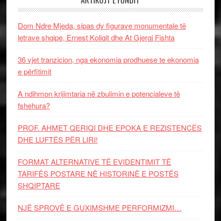
ARTIKUJT E FUNDIT
Dom Ndre Mjeda, sipas dy figurave monumentale të
letrave shqipe, Ernest Koliqit dhe At Gjergj Fishta
36 vjet tranzicion, nga ekonomia prodhuese te ekonomia
e përfitimit
A ndihmon krijimtaria në zbulimin e potencialeve të
fshehura?
PROF. AHMET QERIQI DHE EPOKA E REZISTENCЁS
DHE LUFTЁS PЁR LIRI!
FORMAT ALTERNATIVE TË EVIDENTIMIT TË
TARIFËS POSTARE NË HISTORINË E POSTËS
SHQIPTARE
NJË SPROVË E GUXIMSHME PERFORMIZMI…