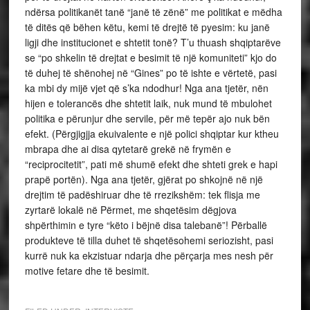
ndërsa politikanët tanë “janë të zënë” me politikat e mëdha
të ditës që bëhen këtu, kemi të drejtë të pyesim: ku janë
ligji dhe institucionet e shtetit tonë? T’u thuash shqiptarëve
se “po shkelin të drejtat e besimit të një komuniteti” kjo do
të duhej të shënohej në “Gines” po të ishte e vërtetë, pasi
ka mbi dy mijë vjet që s’ka ndodhur! Nga ana tjetër, nën
hijen e tolerancës dhe shtetit laik, nuk mund të mbulohet
politika e përunjur dhe servile, për më tepër ajo nuk bën
efekt. (Përgjigjja ekuivalente e një polici shqiptar kur ktheu
mbrapa dhe ai disa qytetarë grekë në frymën e
“reciprocitetit”, pati më shumë efekt dhe shteti grek e hapi
prapë portën). Nga ana tjetër, gjërat po shkojnë në një
drejtim të padëshiruar dhe të rrezikshëm: tek flisja me
zyrtarë lokalë në Përmet, me shqetësim dëgjova
shpërthimin e tyre “këto i bëjnë disa talebanë”! Përballë
produkteve të tilla duhet të shqetësohemi seriozisht, pasi
kurrë nuk ka ekzistuar ndarja dhe përçarja mes nesh për
motive fetare dhe të besimit.