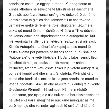
ortodokse është një ngjarje e rëndë. Kur segmente të
kishës kthehen në seksione të Ministrisë së Jashtme të
Greqisë, apo “zyra konsullore” greke duke bërë punën e
komisioneve të gjetjes dhe konservimit të eshtrave të
ushtarëve grekë të rënë në trojet shqiptare! Këtu më e
pakta që mund të themi është se Hirësia e Tij ka dështuar
në konsolidimin dhe shprehshmërinë e autoqefalisë. Kur
një veprimtari e tillë ndërshtetërore realizohet si një aksion i
Kishës Autoqefale, atëherë s’e kuptoj se pse mund të
flasim akoma për pavarësi të kishës sonë! Kur kisha jonë
“Autoqefale” dhe vetë Hirësia e Tij, Janullatos, sensibilizon
një shtet të huaj ortodoks për “të mbrojtur kishën e
Përmetit”, atëherë këtu është shkelur jo vetëm autoqefalia,
por vetë kombi ynë dhe shteti, Shqipëria. Pikërisht këtu
është dhe fundi i iluzionit se kisha jonë ortodokse mund të
jetë “autoqefale”. Askush dhe askurrë nuk duhej të guxonte
të sulmonte Përmetin. Të sulmosh Përmetin (është
interesante, por një gjë e tillë nuk është bërë historikisht as
në vitet e kaluara, megjithëse nuk kanë munguar as më
parë mendje dhe vullnete “agimesh të errëta”, si këto të