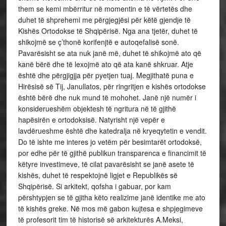
them se kemi mbërritur në momentin e të vërtetës dhe
duhet të shprehemi me përgjegjësi për këtë gjendje të
Kishës Ortodokse të Shqipërisë. Nga ana tjetër, duhet të
shikojmë se ç’thonë korifenjtë e autoqefalisë sonë.
Pavarësisht se ata nuk janë më, duhet të shikojmë ato që
kanë bërë dhe të lexojmë ato që ata kanë shkruar. Atje
është dhe përgjigjja për pyetjen tuaj. Megjithatë puna e
Hirësisë së Tij, Janullatos, për ringritjen e kishës ortodokse
është bërë dhe nuk mund të mohohet. Janë një numër i
konsiderueshëm objektesh të ngritura në të gjithë
hapësirën e ortodoksisë. Natyrisht një vepër e
lavdërueshme është dhe katedralja në kryeqytetin e vendit.
Do të ishte me interes jo vetëm për besimtarët ortodoksë,
por edhe për të gjithë publikun transparenca e financimit të
këtyre investimeve, të cilat pavarësisht se janë asete të
kishës, duhet të respektojnë ligjet e Republikës së
Shqipërisë. Si arkitekt, qofsha i gabuar, por kam
përshtypjen se të gjitha këto realizime janë identike me ato
të kishës greke. Në mos më gabon kujtesa e shpjegimeve
të profesorit tim të historisë së arkitekturës A.Meksi,