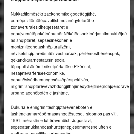
Nukkadilemësëkrizaekonomikeigodettëgjithë,
pornëpozitëmëtëpavolitshmejanëqytetarët e
zonaveruralesidhepjesëtarët e
popujvemëtëpakëtnënumër.Nëkëtëaspektpërjashtimnukbëjnë
as shqiptarët, sepsesinëkohën e
monizmitedhetashnëpluralizëm,
nëvisetshqiptareështëinvestuarpak, përtëmosthënëaspak,
qëkandikuarnëstatusin social
tëpopullsisënëmjedisetpërkatëse.Pikërisht,
nësajëtëvarfërisëekonomike,
papunësisëdhemungesëssëpërspektivës,
migrimiishqiptarëvevazhdongjithnjënëdydrejtime;ndajqendrave
urbane aponëbotën e jashtme.
Dukuria e emigrimittëshqiptarëvenëbotën e
jashtmekamarrëpërmasashqetësuese, sidomos pas vitit
1991, mërastin e luftëravenëish-Jugosllavi,
sepseatanukkanëdashurtëjenëpjesëmarrësnëluftën e
realizuarngapolitikaserbomadhe.