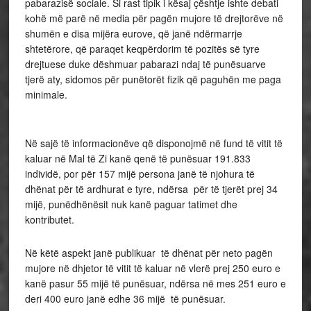
pabarazisë sociale. Si rast tipik i kësaj çështje ishte debati
kohë më parë në media për pagën mujore të drejtorëve në
shumën e disa mijëra eurove, që janë ndërmarrje
shtetërore, që paraqet keqpërdorim të pozitës së tyre
drejtuese duke dëshmuar pabarazi ndaj të punësuarve
tjerë aty, sidomos për punëtorët fizik që paguhën me paga
minimale.
Në sajë të informacionëve që disponojmë në fund të vitit të
kaluar në Mal të Zi kanë qenë të punësuar 191.833
individë, por për 157 mijë persona janë të njohura të
dhënat për të ardhurat e tyre, ndërsa për të tjerët prej 34
mijë, punëdhënësit nuk kanë paguar tatimet dhe
kontributet.
Në këtë aspekt janë publikuar të dhënat për neto pagën
mujore në dhjetor të vitit të kaluar në vlerë prej 250 euro e
kanë pasur 55 mijë të punësuar, ndërsa në mes 251 euro e
deri 400 euro janë edhe 36 mijë të punësuar.