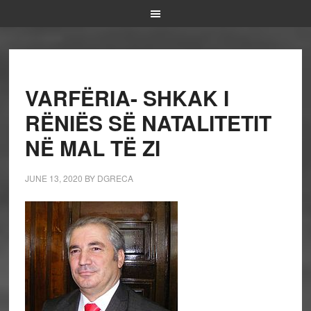
VARFËRIA- SHKAK I
RËNIËS SË NATALITETIT
NË MAL TË ZI
JUNE 13, 2020
BY
DGRECA