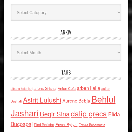
Kategoritë
ARKIV
Arkiv
TAGS
arben llalla
alfons Grishaj
Anton Cefa
asllan
albano kolonjari
Behlul
Astrit Lulushi
Aurenc Bebja
Bushati
Jashari
dalip greca
Beqir Sina
Elida
Buçpapaj
Enver Bytyci
Elmi Berisha
Ermira Babamusta