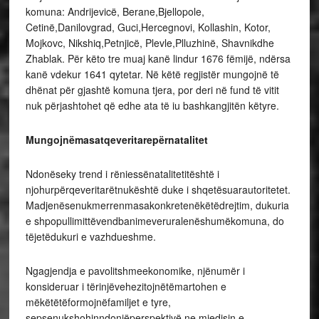
komuna: Andrijevicë, Berane,Bjellopole,
Cetinë,Danilovgrad, Guci,Hercegnovi, Kollashin, Kotor,
Mojkovc, Nikshiq,Petnjicë, Plevle,Plluzhinë, Shavnikdhe
Zhablak. Për këto tre muaj kanë lindur 1676 fëmijë, ndërsa
kanë vdekur 1641 qytetar. Në këtë regjistër mungojnë të
dhënat për gjashtë komuna tjera, por deri në fund të vitit
nuk përjashtohet që edhe ata të iu bashkangjitën këtyre.
Mungojnëmasatqeveritarepërnatalitet
Ndonëseky trend i rëniessënatalitetitështë i
njohurpërqeveritarëtnukështë duke i shqetësuarautoritetet.
Madjenësenukmerrenmasakonkretenëkëtëdrejtim, dukuria
e shpopullimittëvendbanimeveruralenëshumëkomuna, do
tëjetëdukuri e vazhdueshme.
Ngagjendja e pavolitshmeekonomike, njënumër i
konsideruar i tërinjëvehezitojnëtëmartohen e
mëkëtëtëformojnëfamiljet e tyre,
sepsenukshohinndonjëperspektivë ne mjedisin e