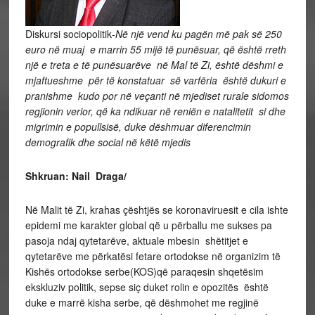
Diskursi sociopolitik
-Në një vend ku pagën më pak së 250
euro në muaj e marrin 55 mijë të punësuar, që është rreth
një e treta e të punësuarëve në Mal të Zi, është dëshmi e
mjaftueshme për të konstatuar së varfëria është dukuri e
pranishme kudo por në veçanti në mjediset rurale sidomos
regjionin verior, që ka ndikuar në reniën e natalitetit si dhe
migrimin e popullsisë,
duke dëshmuar diferencimin
demografik dhe social në këtë mjedis
Shkruan: Nail Draga/
Në Malit të Zi, krahas çështjës se koronaviruesit e cila ishte
epidemi me karakter global që u përballu me sukses pa
pasoja ndaj qytetarëve, aktuale mbesin shëtitjet e
qytetarëve me përkatësi fetare ortodokse në organizim të
Kishës ortodokse serbe(KOS)që paraqesin shqetësim
ekskluziv politik, sepse siç duket rolin e opozitës është
duke e marrë kisha serbe, që dëshmohet me regjinë