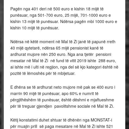
Pagën nga 401 deri në 500 euro e kishin 18 mijë të
punësuar, nga 501-700 euro, 25 mijë, 701-1000 euro e
kishin 13 mijë të punësuar. Ndërsa pagën mbi 1000 euro e
kishin 10 mijë të punësuar.
Ndërsa në këtë moment në Mal të Zi janë të papunë rreth
40 mijë qytetarë, ndërsa 65 mijë pensionist kanë të
ardhurat mujore nën 250 euro. Nga ana tjetër pensioni
mesatar në Mal të Zi në fund të vitit 2019 ishte 288 euro,
ai ishte më i ulti në regjion, nga del së kjo kategori është në
pozitë të lëmoshës për të mbijetuar.
E dhëna se të ardhurat neto mujore më pak se 400 euro i
marrin 90 mijë të punësuar, apo 60% e numrit të
përgjithëshëm të punësuar, është dëshmi e mjaftueshme
për të treguar gjendjen pavolitshme sociale në Mal të Zi.
Këtij konstatimi duhet shtuar të dhënën nga MONSTAT-i
për muajin prill së paga mesatare në Mal të Zi ishte 521