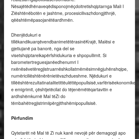
Nësajëtëdhënaveqëdisponojmëçdoitretishqiptarnga Mali I
Ziështënëbotën e jashtme, procesicilivazhdongjithnjë,
qëështëmëpasojanëtëardhmën.
Dhenjëdukuri e
tillëkandikuarqëvendbanimetëtërasinëKrajë, Malësi e
gjetiujanë pa banorë, nga del se
visetshqiptareikapërfshidukuria e shpopullimit. Si
barometertreguesjanëedhenumri I
nxënësëvetëregjistruarnëshkollatmëmësimnëgjuhënshqipe,
numëriciliështënërënietëvazhdueshme. Njëdukuri e
tillëështërezultatinatalitetittëulëttëpopullsisë,varfërisëekonomike
e emigrimit, çështjetëcilat do tëjenëmëtëqartavitin e
ardhshëmkurnë Mal tëZi do
tëmbahëtregjistrimiipërgjithshëmipopullsisë.
Përfundim
Qytetarët në Mal të Zi nuk kanë nevojë për demagogji apo