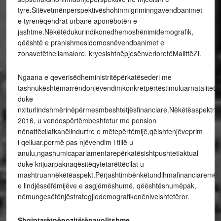
tyre.Sitëvetmënperspektivëshohinmigriminngavendbanimet
e tyrenëqendrat urbane aponëbotën e
jashtme.Nëkëtëdukurindikonedhemoshënimidemografik,
qëështë e pranishmesidomosnëvendbanimet e
zonavetëthellamalore, kryesishtnëpjesënverioretëMalittëZi.
Ngaana e qeverisëdheministritëpërkatësederi me
tashnukështëmarrëndonjëvendimkonkretpërtëstimuluarnatalitetin
duke
nxiturlindshmërinëpërmesmbeshtetjësfinanciare.Nëkëtëaspektnd
2016, u vendospërtëmbeshtetur me pension
nënattëcilatkanëlindurtre e mëtepërfëmijë,qëishtenjëveprim
i qelluar,pormë pas njëvendim i tillë u
anulu,ngashumicaparlamentarepërkatësishtpushtetiaktual
duke krijuarpaknaqësitëqytetarëttëcilat u
mashtruannëkëtëaspekt.Përjashtimbënkëtundihmafinanciaremëra
e lindjëssëfëmijëve e asgjëmëshumë, qëështëshumëpak,
nëmungesëtënjëstrategjiedemografikenënivelshtetëror.
Shqiptarëtnëpozitëtëpavolitshme