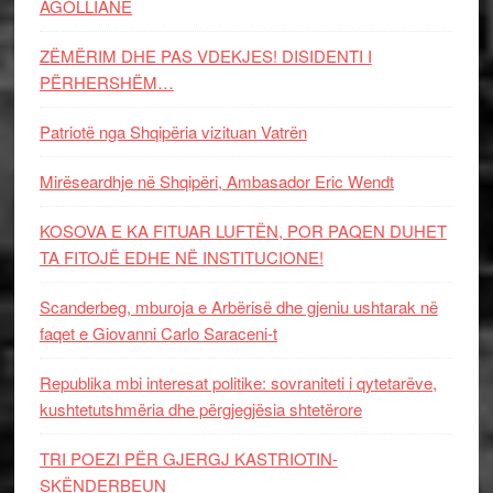
AGOLLIANE
ZËMËRIM DHE PAS VDEKJES! DISIDENTI I
PËRHERSHËM…
Patriotë nga Shqipëria vizituan Vatrën
Mirëseardhje në Shqipëri, Ambasador Eric Wendt
KOSOVA E KA FITUAR LUFTËN, POR PAQEN DUHET
TA FITOJË EDHE NË INSTITUCIONE!
Scanderbeg, mburoja e Arbërisë dhe gjeniu ushtarak në
faqet e Giovanni Carlo Saraceni-t
Republika mbi interesat politike: sovraniteti i qytetarëve,
kushtetutshmëria dhe përgjegjësia shtetërore
TRI POEZI PËR GJERGJ KASTRIOTIN-
SKËNDERBEUN