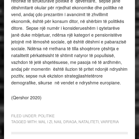
retorikë të strukturave politike e qeveritare, sepse janë
dëshmitarë okular për rrjedhat ekonomike dhe politike në
vend, andaj çdo prezantim i avancimit të zhvillimit
ekonomik, është për konsum ditor, në shërbim të politikës
ditore. Sepse një numër i konsiderueshëm i qytetarëve
janë duke mbijetuar, ndërsa një kategori e pensionistëve
jetojnë më lëmoshë sociale, që është dëshmi e pabarazisë
sociale. Ndërsa në rrethana të tilla shoqërore çështja e
natalitetit përkatësisht të shtimit natyror të popullsisë,
vazhdon të jetë shqetësuese, me pasoja në të ardhmën,
andaj për momentin është iluzion të pritet ndonjë ndryshim
pozitiv, sepse nuk ekziston strategjiashtetërore
demografike, sikurse në vendet e ndryshme europiane.
(Qershor 2020)
FILED UNDER:
POLITIKE
TAGGED WITH:
MAL I ZI
,
NAIL DRAGA
,
NATALITETI
,
VARFERIA