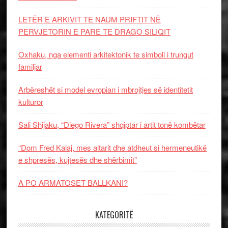
LETËR E ARKIVIT TE NAUM PRIFTIT NË
PERVJETORIN E PARE TE DRAGO SILIQIT
Oxhaku, nga elementi arkitektonik te simboli i trungut
familjar
Arbëreshët si model evropian i mbrojtjes së identitetit
kulturor
Sali Shijaku, “Diego Rivera” shqiptar i artit tonë kombëtar
“Dom Fred Kalaj, mes altarit dhe atdheut si hermeneutikë
e shpresës, kujtesës dhe shërbimit”
A PO ARMATOSET BALLKANI?
KATEGORITË