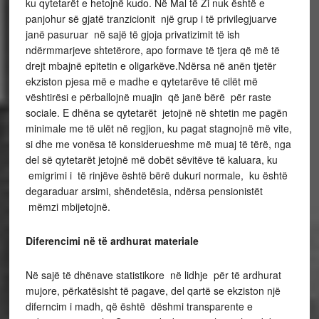
ku qytetarët e hetojnë kudo. Në Mal të Zi nuk është e
panjohur së gjatë tranzicionit një grup i të privilegjuarve
janë pasuruar në sajë të gjoja privatizimit të ish
ndërmmarjeve shtetërore, apo formave të tjera që më të
drejt mbajnë epitetin e oligarkëve.Ndërsa në anën tjetër
ekziston pjesa më e madhe e qytetarëve të cilët më
vështirësi e përballojnë muajin që janë bërë për raste
sociale. E dhëna se qytetarët jetojnë në shtetin me pagën
minimale me të ulët në regjion, ku pagat stagnojnë më vite,
si dhe me vonësa të konsiderueshme më muaj të tërë, nga
del së qytetarët jetojnë më dobët sëvitëve të kaluara, ku
emigrimi i të rinjëve është bërë dukuri normale, ku është
degaraduar arsimi, shëndetësia, ndërsa pensionistët
mëmzi mbijetojnë.
Diferencimi në të ardhurat materiale
Në sajë të dhënave statistikore në lidhje për të ardhurat
mujore, përkatësisht të pagave, del qartë se ekziston një
diferncim i madh, që është dëshmi transparente e