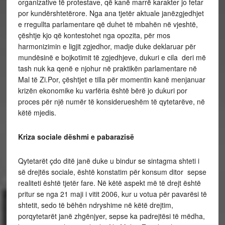
organizative të protestave, që kanë marrë karakter jo fetar
por kundërshtetërore. Nga ana tjetër aktuale janëzgjedhjet
e rregullta parlamentare që duhet të mbahën në vjeshtë,
çështje kjo që kontestohet nga opozita, për mos
harmonizimin e ligjit zgjedhor, madje duke deklaruar për
mundësinë e bojkotimit të zgjedhjeve, dukuri e cila deri më
tash nuk ka qenë e njohur në praktikën parlamentare në
Mal të Zi.Por, çështjet e tilla për momentin kanë menjanuar
krizën ekonomike ku varfëria është bërë jo dukuri por
proces për një numër të konsiderueshëm të qytetarëve, në
këtë mjedis.
Kriza sociale dëshmi e pabarazisë
Qytetarët çdo ditë janë duke u bindur se sintagma shteti i
së drejtës sociale, është konstatim për konsum ditor sepse
realiteti është tjetër fare. Në këtë aspekt më të drejt është
pritur se nga 21 maji i vitit 2006, kur u votua për pavarësi të
shtetit, sedo të bëhën ndryshime në këtë drejtim,
porqytetarët janë zhgënjyer, sepse ka padrejtësi të mëdha,