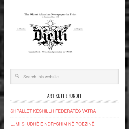
ARTIKUJT E FUNDIT
SHPALLET KËSHILLI I FEDERATËS VATRA
LUMI SI UDHË E NDRYSHIM NË POEZINË