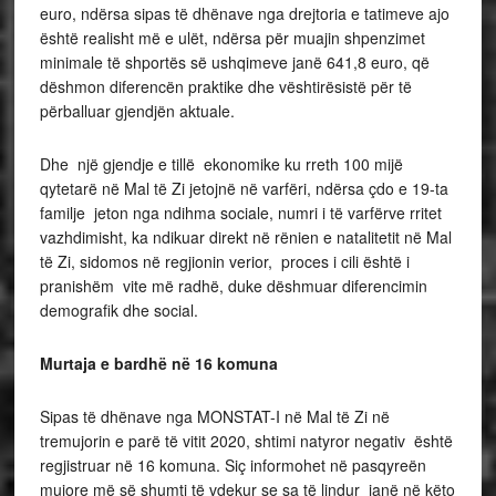
euro, ndërsa sipas të dhënave nga drejtoria e tatimeve ajo
është realisht më e ulët, ndërsa për muajin shpenzimet
minimale të shportës së ushqimeve janë 641,8 euro, që
dëshmon diferencën praktike dhe vështirësistë për të
përballuar gjendjën aktuale.
Dhe një gjendje e tillë ekonomike ku rreth 100 mijë
qytetarë në Mal të Zi jetojnë në varfëri, ndërsa çdo e 19-ta
familje jeton nga ndihma sociale, numri i të varfërve rritet
vazhdimisht, ka ndikuar direkt në rënien e natalitetit në Mal
të Zi, sidomos në regjionin verior, proces i cili është i
pranishëm vite më radhë, duke dëshmuar diferencimin
demografik dhe social.
Murtaja e bardhë në 16 komuna
Sipas të dhënave nga MONSTAT-I në Mal të Zi në
tremujorin e parë të vitit 2020, shtimi natyror negativ është
regjistruar në 16 komuna. Siç informohet në pasqyreën
mujore më së shumti të vdekur se sa të lindur janë në këto