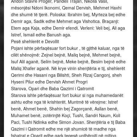
Andon Stavre Progër, Pandeli Trajan, Nikolla Vasil,
mësonjësi Ndoni Ikonomi, Qemal Dervish, Mehmet Haxhi
dhe shumë të tjerë. Poloska: Ibrahim bej, Myrteza bej edhe
Demir aga, Sadik edhe Mehmet aga Vishotica. Braçanji:
Etem aga Kaja, edhe Demir efendi. Verleni: Veli bej, Ali aga
Istref, Ismail edhe Banush aga.
Pesë shehlerët e Devollit
Pojani ishte përfaqësuar fort bukur , të gjithë kaluar, nga të
cilët shënojmë: Zejnel bejnë, Maliq bejnë, Mehmet bejnë,
Isuf Alil aganë, Selim bejnë, Meke bejnë, Besim bejnë edhe
Maliq Xhafer aganë. Në krye vinin shenjtëria e tij, shehlerët
Qerimi dhe Hasani nga Bilishti, Sheh Rizaj Cangonj, sheh
Hyseni Pilur edhe Dervish Ahmet Progri
Starova, Opari dhe Baba Qazimi i Qatromit
Starova ishte përfaqësuar fort bukur si nga muhamedanët
ashtu edhe nga të krishterët. Muntmë të vërejme: Istref
benë, Ahmet benë, Shahin bej Zagorçanë, Asllan benë,
Muhamet benë, zotërinjtë Koçi, Tushi, Sandri Naum, Koli
Paci, Tushi Ndinka edhe Simon Jovan. Shenjtëria e tij Baba
Qazimi i Qatromit edhe me një shumicë të madhe nga
fshatrat e Oparit edhe qark teqesë urdhërojti në miting.