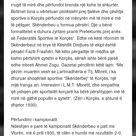
rrugë të mirë dhe përfundoi brenda një kohe te shkurtër.
Botimet tona u vërtetuan plotësisht prej fjalëve dhe çështja
sportive e Korçës përfundoi në mënyrën më të mirë e më
të pëlqyer. Skënderbeu u formua përsëri. Dje u bënë
formalitetet e duhura zyrtare pranë Prefekturës prej anës
së Federatës Sportive të Korçës”. Edhe në këtë riformim të
Skënderbeut në krye të Këshillit Drejtues të ekipt është
përsëri Fazlli Frashëri. Në këto përgatitje të mëdha që
kishin përfshirë qytetin e Korçës, sërish ishte bërë pjesë
edhe mbreti Ahmet Zogu. Gazetat përcillnin këtë lajm: “Me
gëzim muarëm vesh se Lartmadhëria e Tij, Mbreti, i ka
dhuruar shoqërisë sportive “Skënderbej” të Korçës, një
mijë franga ari. Interesimi i L.M.T. Mbretit, dhe simpathia
që yshqen për sportistët korçarë ka bërë përshtypjen më të
mirë në gjithë popullin e qytetit”. (Zëri i Korçës, e shtunë 6
dhjetor 1930).
Përfundimi i kampionatit
Ndeshjen e parë të kampionatit Skënderbeu e pati me
Vlorën, më 6 prill 1930, të cilën e humbi me rezultatin 2-0,