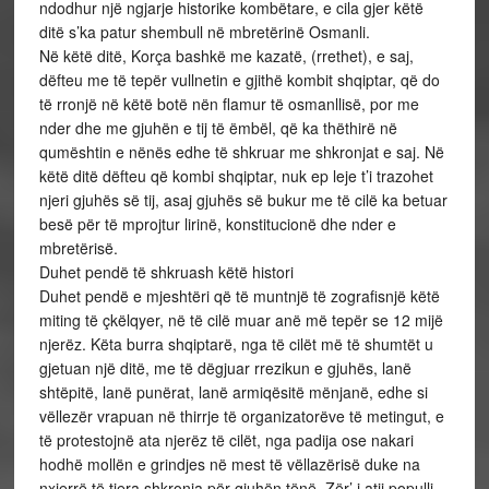
ndodhur një ngjarje historike kombëtare, e cila gjer këtë
ditë s’ka patur shembull në mbretërinë Osmanli.
Në këtë ditë, Korça bashkë me kazatë, (rrethet), e saj,
dëfteu me të tepër vullnetin e gjithë kombit shqiptar, që do
të rronjë në këtë botë nën flamur të osmanllisë, por me
nder dhe me gjuhën e tij të ëmbël, që ka thëthirë në
qumështin e nënës edhe të shkruar me shkronjat e saj. Në
këtë ditë dëfteu që kombi shqiptar, nuk ep leje t’i trazohet
njeri gjuhës së tij, asaj gjuhës së bukur me të cilë ka betuar
besë për të mprojtur lirinë, konstitucionë dhe nder e
mbretërisë.
Duhet pendë të shkruash këtë histori
Duhet pendë e mjeshtëri që të muntnjë të zografisnjë këtë
miting të çkëlqyer, në të cilë muar anë më tepër se 12 mijë
njerëz. Këta burra shqiptarë, nga të cilët më të shumtët u
gjetuan një ditë, me të dëgjuar rrezikun e gjuhës, lanë
shtëpitë, lanë punërat, lanë armiqësitë mënjanë, edhe si
vëllezër vrapuan në thirrje të organizatorëve të metingut, e
të protestojnë ata njerëz të cilët, nga padija ose nakari
hodhë mollën e grindjes në mest të vëllazërisë duke na
nxjerrë të tjera shkronja për gjuhën tënë. Zër’ i atij populli