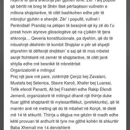
që bërtiti në breg të Shën Ilisë përfaqëson vullnetin e
miliona shqiptarëve, të cilët bashkohen edhe për të
mbrojtur gjuhën e shenjtë. Zër’ i popullit, vullnet i
Perëndisë! Prandaj na pëlqen të besojmë që ky zë do t’u
presë hovin atyreve gllosologëve që na ç’pikën të tjera
shkronja… Qeveria konstitucionale, pa dyshim, që do të
mbushnjë dëshirën të kombit Shqiptar e për së shpejti
shprehim të dëftenjë drejtësin’ e saj që të mos mbetet
asnjë ftohtësirë në zemër të shqiptarëve, të cilët janë
shtylla edhe më besnikë të mbretërisë
Organizatorët e mitingut
Prej një jave më pare, zotërinjtë Çerçiz bej Zavalani,
Mustafa bej Selenica, Stavre Karoli, Xhafer bej Luarasi,
Tefik efendi Panariti, Ali bej Frashëri edhe Rakip Efendi
Jemenli, organizatorë të mitingut dhanë një thirrje duke
ftuar gjithë shqiptarët të mytesarifllëkut, (prefekturës), që të
marrën anë në meting që do të mbahet në Korçë, të dielë
më 14 të shkurtit. Thirrja u dëgjua me gëzim të madh edhe
këtë provuan të ardhurit të tyre me gjithë kohën të shkurtër
Baba Xhemali me 14 dervishlerë