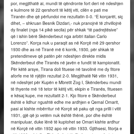
por, megjithatë ai, mundi të qëndronte fort deri në ndeshjen
e kulmore të 22 qershorit të këtij viti, cilën e pati me
Tiranën dhe që përfundoi me rezultatin 0-0. “E korçarët, siç
dihet, – shkruan Besnik Dizdari,- nuk pranojnë të zhvillojnë
dy finalet (nga 14 pikë secila) për shkak “të padrejtësive”
që i ishin bërë Skënderbeut nga arbitri italian Carlo
Lorenzo”. Korça nuk u paraqit as në Korçë më 29 qershor
1930 dhe as në Tiranë më 6 korrik, 1930, për shkak të
pretendimeve që patën për ndeshjen direkte midis
Skënderbeut dhe Tiranës në javën e fundit të kampionatit.
Për këtë arsye, Tirana doli fituese në tavolinë me dy fitore
aforfe me të njëjtin rezultat 2-0. Megjithatë Në vitin 1931,
në ndeshjet për Kupën e Mbretit Zog I, Skënderbeu mundi
të thyente më 18 tetor të këtij viti, ekipin e Tiranës, fituesen
e kësaj kupe, me rezultatit 2-1. Kjo fitore e Skënderbeut
është e lidhur ngushtë edhe me ardhjen e Qemal Omarit,
pasi ai kishte mbërritur në Korçë së paku që nga prilli i vitit
1931, gjë që jo vetëm nuk është thënë, por dhe është
manipuluar, duke lënë të kuptohet se Omari kishte ardhur
në Korçë në vitin 1932 apo në vitin 1933. Gjithsesi, fitorja e