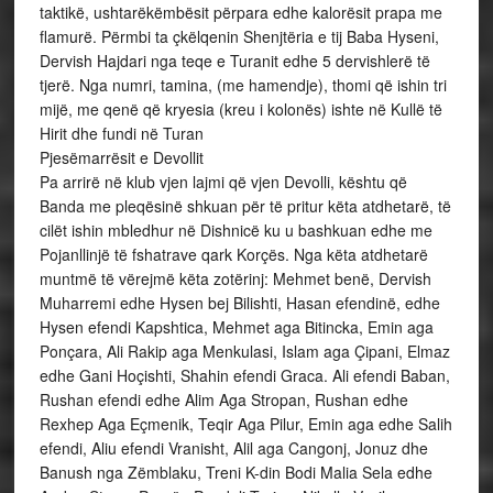
taktikë, ushtarëkëmbësit përpara edhe kalorësit prapa me
flamurë. Përmbi ta çkëlqenin Shenjtëria e tij Baba Hyseni,
Dervish Hajdari nga teqe e Turanit edhe 5 dervishlerë të
tjerë. Nga numri, tamina, (me hamendje), thomi që ishin tri
mijë, me qenë që kryesia (kreu i kolonës) ishte në Kullë të
Hirit dhe fundi në Turan
Pjesëmarrësit e Devollit
Pa arrirë në klub vjen lajmi që vjen Devolli, kështu që
Banda me pleqësinë shkuan për të pritur këta atdhetarë, të
cilët ishin mbledhur në Dishnicë ku u bashkuan edhe me
Pojanllinjë të fshatrave qark Korçës. Nga këta atdhetarë
muntmë të vërejmë këta zotërinj: Mehmet benë, Dervish
Muharremi edhe Hysen bej Bilishti, Hasan efendinë, edhe
Hysen efendi Kapshtica, Mehmet aga Bitincka, Emin aga
Ponçara, Ali Rakip aga Menkulasi, Islam aga Çipani, Elmaz
edhe Gani Hoçishti, Shahin efendi Graca. Ali efendi Baban,
Rushan efendi edhe Alim Aga Stropan, Rushan edhe
Rexhep Aga Eçmenik, Teqir Aga Pilur, Emin aga edhe Salih
efendi, Aliu efendi Vranisht, Alil aga Cangonj, Jonuz dhe
Banush nga Zëmblaku, Treni K-din Bodi Malia Sela edhe