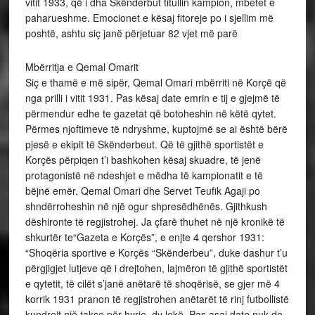
vitit 1933, që i dha Skënderbut titullin kampion, mbetet e
paharueshme. Emocionet e kësaj fitoreje po i sjellim më
poshtë, ashtu siç janë përjetuar 82 vjet më parë
Mbërritja e Qemal Omarit
Siç e thamë e më sipër, Qemal Omari mbërriti në Korçë që
nga prilli i vitit 1931. Pas kësaj date emrin e tij e gjejmë të
përmendur edhe te gazetat që botoheshin në këtë qytet.
Përmes njoftimeve të ndryshme, kuptojmë se ai është bërë
pjesë e ekipit të Skënderbeut. Që të gjithë sportistët e
Korçës përpiqen t’i bashkohen kësaj skuadre, të jenë
protagonistë në ndeshjet e mëdha të kampionatit e të
bëjnë emër. Qemal Omari dhe Servet Teufik Agaji po
shndërroheshin në një ogur shpresëdhënës. Gjithkush
dëshironte të regjistrohej. Ja çfarë thuhet në një kronikë të
shkurtër te“Gazeta e Korçës”, e enjte 4 qershor 1931:
“Shoqëria sportive e Korçës “Skënderbeu”, duke dashur t’u
përgjigjet lutjeve që i drejtohen, lajmëron të gjithë sportistët
e qytetit, të cilët s’janë anëtarë të shoqërisë, se gjer më 4
korrik 1931 pranon të regjistrohen anëtarët të rinj futbollistë
kundrejt një takse për hyrje, dy lekë. Pas asaj date nuk do