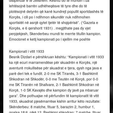
disiplinuar e të zellshëm. Kështu do të mundin t’ua
lehtësojnë barrën udhëheqësve të tyre dhe do të
plotësojnë detyrën që kanë kundrejt popullit sportdashës të
Korçës, i cili po i ndihmon sikundër nuk ndihmohen
sportistët në asnjë qytet tjetër të shqipërisë”. (“Gazeta e
Korçës, e 6 qershorit 1931) . megjithate pas dy vjet
perpjekjesh, Skenderbeu mundi te merrte titullin kampion.
Emocionet e ketij kampionati po i sjellim me poshte
Kampionati i vitit 1933
Besnik Dizdari e përshkruan kështu: “Kampionati i vitit 1933
ka një ecuri marramendëse për skuadrën e Korçës, një
aventurë rrokullisëse për skuadrat e tjera, qysh nga java e
parë deri tek e fundit. 2-0 me SK Tiranës, 3-1 Bashkimit
Shkodran në Shkodër, 0-0 me Teutën në Korçë, por 0-0
me SK Tiranën në Shallvare, 2-1 Bashkimit Shkodran në
Korçë, 1-0 SK Kavajës dhe kampion dy javë pa mbaruar
gara”. Dhe pothuajse në përfundim të kampionatit të vitit
1933, skuadrat pjesëmarrëse kishin arritur këto rezultate:
Skënderbeu: 8 matche, fituar 5, barazim 2, humbur 1,
goalsa 18:6, pikë 12. Bashkimi shkodran: 7 matche, fituar