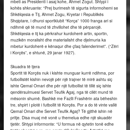
mbeti as Presidenti i asaj kohe, Ahmet Zogut. Shtypi i
kohës shkruante: “Prej burimesh të sigurta informohemi se
Shkëlqesia e Tij, Ahmet Zogu, Kryetar i Republikës
Shqiptare, i dhuroi sportklubit “Korça” 1000 franga ari si
ndihmë që të mund të zhvillohet dhe të përparojë.
Shkëlqesia e tij ka përkrahur kurdoherë artin, sportin,
muzikën moralisht dhe materialisht dhe djelmuria ka
mbetur kurdoherë e kënaqur dhe çfaq falenderimet”. (“Zëri
i Korçës”, e shtunë, 29 janar 1927).
Skuadra të tjera
Sportit të Korçës nuk i kishte munguar kurrë ndihma, por
futbollistët kishin nevojë për një trajner të mirë ashtu siç
ishte Qemal Omari dhe për një futbollist të tillë siç ishte
qendërsulmuesi Servet Teufik Agaj, nga të cilët mund të
mësonin shumë. Bashkë me Fazlli Frashërin ata bëheshin
tre, shpirt i plotë i futbollit të Korçës. Por a do të vinte vallë
Qemal Omari dhe Servet Teufik Agaj? Të gjithë ishin në
pritje. Disa muaj më vonë u themelua edhe një skuadër
tjetër. Shtypi informonte: “U formua në qytetin tonë edhe