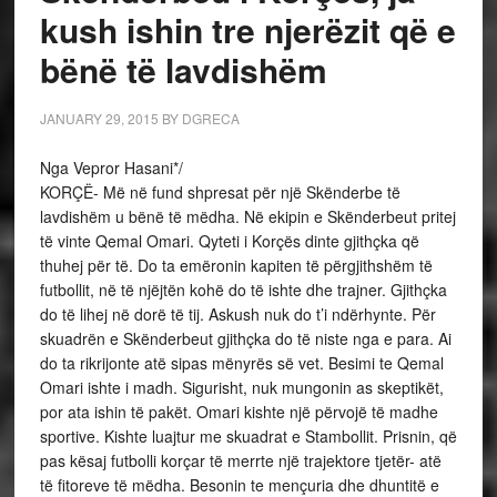
kush ishin tre njerëzit që e
bënë të lavdishëm
JANUARY 29, 2015
BY
DGRECA
Nga Vepror Hasani*/
KORÇË- Më në fund shpresat për një Skënderbe të
lavdishëm u bënë të mëdha. Në ekipin e Skënderbeut pritej
të vinte Qemal Omari. Qyteti i Korçës dinte gjithçka që
thuhej për të. Do ta emëronin kapiten të përgjithshëm të
futbollit, në të njëjtën kohë do të ishte dhe trajner. Gjithçka
do të lihej në dorë të tij. Askush nuk do t’i ndërhynte. Për
skuadrën e Skënderbeut gjithçka do të niste nga e para. Ai
do ta rikrijonte atë sipas mënyrës së vet. Besimi te Qemal
Omari ishte i madh. Sigurisht, nuk mungonin as skeptikët,
por ata ishin të pakët. Omari kishte një përvojë të madhe
sportive. Kishte luajtur me skuadrat e Stambollit. Prisnin, që
pas kësaj futbolli korçar të merrte një trajektore tjetër- atë
të fitoreve të mëdha. Besonin te mençuria dhe dhuntitë e