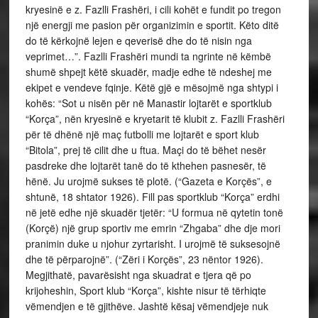
kryesinë e z. Fazlli Frashëri, i cili kohët e fundit po tregon
një energji me pasion për organizimin e sportit. Këto ditë
do të kërkojnë lejen e qeverisë dhe do të nisin nga
veprimet…”. Fazlli Frashëri mundi ta ngrinte në këmbë
shumë shpejt këtë skuadër, madje edhe të ndeshej me
ekipet e vendeve fqinje. Këtë gjë e mësojmë nga shtypi i
kohës: “Sot u nisën për në Manastir lojtarët e sportklub
“Korça”, nën kryesinë e kryetarit të klubit z. Fazlli Frashëri
për të dhënë një maç futbolli me lojtarët e sport klub
“Bitola”, prej të cilit dhe u ftua. Maçi do të bëhet nesër
pasdreke dhe lojtarët tanë do të kthehen pasnesër, të
hënë. Ju urojmë sukses të plotë. (“Gazeta e Korçës”, e
shtunë, 18 shtator 1926). Fill pas sportklub “Korça” erdhi
në jetë edhe një skuadër tjetër: “U formua në qytetin tonë
(Korçë) një grup sportiv me emrin “Zhgaba” dhe dje mori
pranimin duke u njohur zyrtarisht. I urojmë të suksesojnë
dhe të përparojnë”. (“Zëri i Korçës”, 23 nëntor 1926).
Megjithatë, pavarësisht nga skuadrat e tjera që po
krijoheshin, Sport klub “Korça”, kishte nisur të tërhiqte
vëmendjen e të gjithëve. Jashtë kësaj vëmendjeje nuk