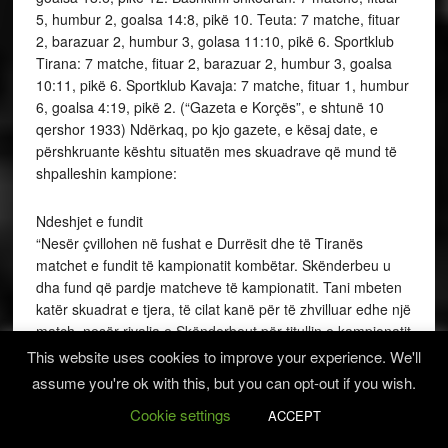
5, humbur 2, goalsa 14:8, pikë 10. Teuta: 7 matche, fituar
2, barazuar 2, humbur 3, golasa 11:10, pikë 6. Sportklub
Tirana: 7 matche, fituar 2, barazuar 2, humbur 3, goalsa
10:11, pikë 6. Sportklub Kavaja: 7 matche, fituar 1, humbur
6, goalsa 4:19, pikë 2. (“Gazeta e Korçës”, e shtunë 10
qershor 1933) Ndërkaq, po kjo gazete, e kësaj date, e
përshkruante kështu situatën mes skuadrave që mund të
shpalleshin kampione:
Ndeshjet e fundit
“Nesër çvillohen në fushat e Durrësit dhe të Tiranës
matchet e fundit të kampionatit kombëtar. Skënderbeu u
dha fund që pardje matcheve të kampionatit. Tani mbeten
katër skuadrat e tjera, të cilat kanë për të zhvilluar edhe një
match, nesër rivalja e Skënderbeut për titullin e kampionatit
të këtij viti, skuadra e Bashkimit shkodran piqet në fushën e
This website uses cookies to improve your experience. We'll
Durrësit me Teutën, të inkurajuar prej fitimit të pardjeshëm
assume you're ok with this, but you can opt-out if you wish.
kundër Skënderbeut. Ky match do të jetë tepër interesant,
Cookie settings
ACCEPT
ose të paktën kështu paraqitet. Në një anë skuadra do të
përpiqet të fitojë kundër Durrësit për ta barazuar nga pikët