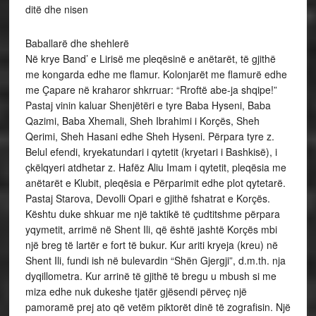
ditë dhe nisen
Baballarë dhe shehlerë
Në krye Band’ e Lirisë me pleqësinë e anëtarët, të gjithë
me kongarda edhe me flamur. Kolonjarët me flamurë edhe
me Çapare në kraharor shkrruar: “Rroftë abe-ja shqipe!”
Pastaj vinin kaluar Shenjëtëri e tyre Baba Hyseni, Baba
Qazimi, Baba Xhemali, Sheh Ibrahimi i Korçës, Sheh
Qerimi, Sheh Hasani edhe Sheh Hyseni. Përpara tyre z.
Belul efendi, kryekatundari i qytetit (kryetari i Bashkisë), i
çkëlqyeri atdhetar z. Hafëz Aliu Imam i qytetit, pleqësia me
anëtarët e Klubit, pleqësia e Përparimit edhe plot qytetarë.
Pastaj Starova, Devolli Opari e gjithë fshatrat e Korçës.
Kështu duke shkuar me një taktikë të çudtitshme përpara
yqymetit, arrimë në Shent Ili, që është jashtë Korçës mbi
një breg të lartër e fort të bukur. Kur ariti kryeja (kreu) në
Shent Ili, fundi ish në bulevardin “Shën Gjergji”, d.m.th. nja
dyqillometra. Kur arrinë të gjithë të bregu u mbush si me
miza edhe nuk dukeshe tjatër gjësendi përveç një
pamoramë prej ato që vetëm piktorët dinë të zografisin. Një