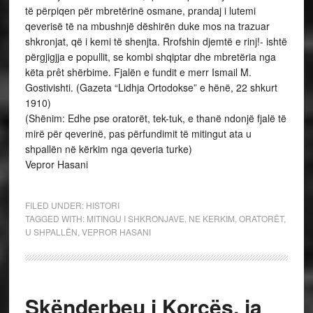
të përpiqen për mbretërinë osmane, prandaj i lutemi
qeverisë të na mbushnjë dëshirën duke mos na trazuar
shkronjat, që i kemi të shenjta. Rrofshin djemtë e rinj!- ishtë
përgjigjja e popullit, se kombi shqiptar dhe mbretëria nga
këta prêt shërbime. Fjalën e fundit e merr Ismail M.
Gostivishti. (Gazeta “Lidhja Ortodokse” e hënë, 22 shkurt
1910)
(Shënim: Edhe pse oratorët, tek-tuk, e thanë ndonjë fjalë të
mirë për qeverinë, pas përfundimit të mitingut ata u
shpallën në kërkim nga qeveria turke)
Vepror Hasani
FILED UNDER:
HISTORI
TAGGED WITH:
MITINGU I SHKRONJAVE
,
NE KERKIM
,
ORATORËT
,
U SHPALLËN
,
VEPROR HASANI
Skënderbeu i Korçës, ja