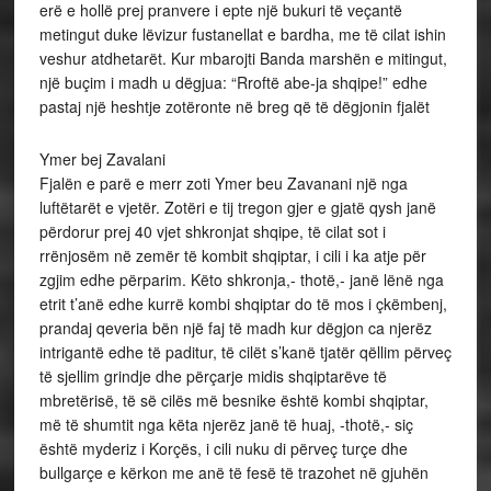
erë e hollë prej pranvere i epte një bukuri të veçantë
metingut duke lëvizur fustanellat e bardha, me të cilat ishin
veshur atdhetarët. Kur mbarojti Banda marshën e mitingut,
një buçim i madh u dëgjua: “Rroftë abe-ja shqipe!” edhe
pastaj një heshtje zotëronte në breg që të dëgjonin fjalët
Ymer bej Zavalani
Fjalën e parë e merr zoti Ymer beu Zavanani një nga
luftëtarët e vjetër. Zotëri e tij tregon gjer e gjatë qysh janë
përdorur prej 40 vjet shkronjat shqipe, të cilat sot i
rrënjosëm në zemër të kombit shqiptar, i cili i ka atje për
zgjim edhe përparim. Këto shkronja,- thotë,- janë lënë nga
etrit t’anë edhe kurrë kombi shqiptar do të mos i çkëmbenj,
prandaj qeveria bën një faj të madh kur dëgjon ca njerëz
intrigantë edhe të paditur, të cilët s’kanë tjatër qëllim përveç
të sjellim grindje dhe përçarje midis shqiptarëve të
mbretërisë, të së cilës më besnike është kombi shqiptar,
më të shumtit nga këta njerëz janë të huaj, -thotë,- siç
është myderiz i Korçës, i cili nuku di përveç turçe dhe
bullgarçe e kërkon me anë të fesë të trazohet në gjuhën