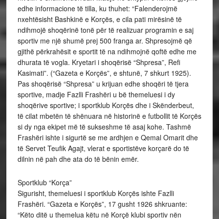
edhe informacione të tilla, ku thuhet: “Falenderojmë
nxehtësisht Bashkinë e Korçës, e cila pati mirësinë të
ndihmojë shoqërinë tonë për të realizuar programin e saj
sportiv me një shumë prej 500 franga ar. Shpresojmë që
gjithë përkrahësit e sportit të na ndihmojnë qoftë edhe me
dhurata të vogla. Kryetari i shoqërisë “Shpresa”, Refi
Kasimati”. (“Gazeta e Korçës”, e shtunë, 7 shkurt 1925).
Pas shoqërisë “Shpresa” u krijuan edhe shoqëri të tjera
sportive, madje Fazlli Frashëri u bë themeluesi i dy
shoqërive sportive; i sportklub Korçës dhe i Skënderbeut,
të cilat mbetën të shënuara në historinë e futbollit të Korçës
si dy nga ekipet më të sukseshme të asaj kohe. Tashmë
Frashëri ishte i sigurtë se me ardhjen e Qemal Omarit dhe
të Servet Teufik Agajt, vlerat e sportistëve korçarë do të
dilnin në pah dhe ata do të bënin emër.
Sportklub “Korça”
Sigurisht, themeluesi i sportklub Korçës ishte Fazlli
Frashëri. “Gazeta e Korçës”, 17 gusht 1926 shkruante:
“Këto ditë u themelua këtu në Korçë klubi sportiv nën