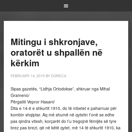
Mitingu i shkronjave,
oratorët u shpallën në
kërkim
FEBRUARY 14, 2015
BY
DGRECA
Sipas gazetës, “Lidhja Ortodokse”, shkruar nga Mihal
Grameno/
Përgatiti Vepror Hasani/
Dita e 14-ë e shkurtit 1910, do të mbetet e paharruar për
kombin shqiptar. Aq më shumë në qytetin t’onë se edhe
pas qindra vitesh, korçarët do t’u tregojnë fëmijës së tyre
brez pas brezi, që në këtë qytet, më 14 të shkurtit 1910, ka