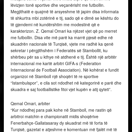
lëvizjen tonë sportive dhe veçanërisht me futbollin.
Megjithatë e quajmë të arsyeshme të japim disa informata
të shkurtra mbi zotërinë e tij, sado që e dimë se kështu do
të gjendemi në kundërshtim me modestinë që e
karakterizon. Z. Qemal Omari ka njëzet vjet që po merret
me futbollin. Disa vite më parë ka marrë pjesë edhe në
skuadrën nacionale të Turqisë, vjete me radhë ka qenë
sekretar i përgjithshëm i Federatës së Stambollit, ku
shërbeu për sa u kthye në atdhenë e tij. Është një arbitër
internacional me kartë arbitri GIFA-s (Federation
Internacional de Football Association). Në kohërat e fundit
organizoi në Stamboll një shoqëri të re sportive
“Istambulspor”, e cila sot ndodhet në kategorinë e parë dhe
skuadra e saj footballistike fitoi vjet kupën e atij qyteti”.
Qemal Omari, arbiter
“Kur ndodhej para pak kohe në Stamboll, me rastin që
arbitroi matchin e championatit midis shoqërive
Fenerbahçe-Gallatasaray dy skuadrat më të forta të
Turqisë, gazetat e atjeshme e komentuan më fjalët më të