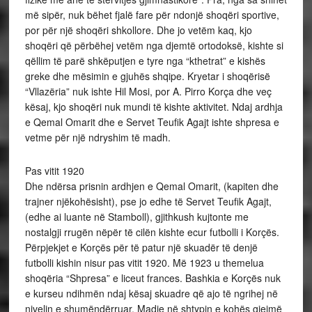
më sipër, nuk bëhet fjalë fare për ndonjë shoqëri sportive,
por për një shoqëri shkollore. Dhe jo vetëm kaq, kjo
shoqëri që përbëhej vetëm nga djemtë ortodoksë, kishte si
qëllim të parë shkëputjen e tyre nga “kthetrat” e kishës
greke dhe mësimin e gjuhës shqipe. Kryetar i shoqërisë
“Vllazëria” nuk ishte Hil Mosi, por A. Pirro Korça dhe veç
kësaj, kjo shoqëri nuk mundi të kishte aktivitet. Ndaj ardhja
e Qemal Omarit dhe e Servet Teufik Agajt ishte shpresa e
vetme për një ndryshim të madh.
Pas vitit 1920
Dhe ndërsa prisnin ardhjen e Qemal Omarit, (kapiten dhe
trajner njëkohësisht), pse jo edhe të Servet Teufik Agajt,
(edhe ai luante në Stamboll), gjithkush kujtonte me
nostalgji rrugën nëpër të cilën kishte ecur futbolli i Korçës.
Përpjekjet e Korçës për të patur një skuadër të denjë
futbolli kishin nisur pas vitit 1920. Më 1923 u themelua
shoqëria “Shpresa” e liceut frances. Bashkia e Korçës nuk
e kurseu ndihmën ndaj kësaj skuadre që ajo të ngrihej në
nivelin e shumëndërruar. Madje në shtypin e kohës gjejmë