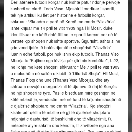
Deri atëherë futbolli korçar nuk kishte patur ndonjë përvojë
kushedi se çfarë. Todo Vaso, Mjeshtri i merituar i sportit,
tek një artikull ku flet për historinë e futbollit korçar,
shkruan: “Skuadra e parë në Korçë me emrin “Vllazëria”
ishte krijuar më 14 prill të vitit 1909 nga Hil Mosi”, duke
identifikuar me këtë datë fillimet e sportit korçar, por në të
vërtetë kjo shoqëri nuk ishte sportive. Sigurisht, ashtu si në
çdo vend tjetër të botës djemtë e shoqërisë “Vllazëria”
luanin edhe futboll, por nuk ishin ekip futbolli. Thanas Viso
Mborja te “Kujtime nga lëvizja për çlirimin kombëtar”, f. 22,
në lidhje me këtë shoqëri, shkruan: “ Më 7 prill të vitit 1909
u mblodhëm në sallën e klubit të ‘Diturisë Shqip”, Hil Mosi,
Thanas Floqi dhe unë (Thanas Viso Mborja), dhe aty
shtruam nevojën e organizimit të djemve të rinj të Korçës
në një shoqëri të tyre. Pasi e biseduam mirë çështjen në
këtë mbledhje, vendosëm më në fund të krijonim shoqërinë
e djalërisë shqiptare me emrin “Vllazëria”. Kjo shoqëri
kishte për qëllim të mbillte në gji të djalërisë shqiptare
ndjenjat e dashurisë, të bashkimit dhe të vllazërimit, t’u
mësonte atyre shkrim dhe këndim, t’i zhvillonte nga ana
fizike me anë të stërvitjes gjimnastikore”. Pra, nga sa shihet