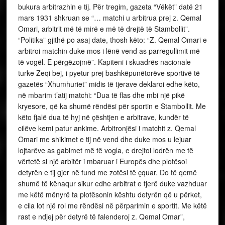
bukura arbitrazhin e tij. Për tregim, gazeta “Vëkët” datë 21
mars 1931 shkruan se “… matchi u arbitrua prej z. Qemal
Omari, arbitrit më të mirë e më të drejtë të Stambollit”.
“Politika” gjithë po asaj date, thosh këto: “Z. Qemal Omari e
arbitroi matchin duke mos i lënë vend as parregullimit më
të vogël. E përgëzojmë”. Kapiteni i skuadrës nacionale
turke Zeqi bej, i pyetur prej bashkëpunëtorëve sportivë të
gazetës “Xhumhuriet” midis të tjerave deklaroi edhe këto,
në mbarim t’atij matchi: “Dua të flas dhe mbi një pikë
kryesore, që ka shumë rëndësi për sportin e Stambollit. Me
këto fjalë dua të hyj në çështjen e arbitrave, kundër të
cilëve kemi patur ankime. Arbitronjësi i matchit z. Qemal
Omari me shikimet e tij në vend dhe duke mos u lejuar
lojtarëve as gabimet më të vogla, e drejtoi lodrën me të
vërtetë si një arbitër i mbaruar i Europës dhe plotësoi
detyrën e tij gjer në fund me zotësi të çquar. Do të qemë
shumë të kënaqur sikur edhe arbitrat e tjerë duke vazhduar
me këtë mënyrë ta plotësonin kështu detyrën që u përket,
e cila lot një rol me rëndësi në përparimin e sportit. Me këtë
rast e ndjej për detyrë të falenderoj z. Qemal Omar”,