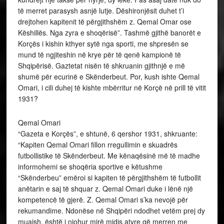
të merret parasysh asnjë lutje. Dëshironjësit duhet t’i
drejtohen kapitenit të përgjithshëm z. Qemal Omar ose
Këshillës. Nga zyra e shoqërisë”. Tashmë gjithë banorët e
Korçës i kishin kthyer sytë nga sporti, me shpresën se
mund të ngjiteshin në krye për të qenë kampionë të
Shqipërisë. Gaztetat nisën të shkruanin gjithnjë e më
shumë për ecurinë e Skënderbeut. Por, kush ishte Qemal
Omari, i cili duhej të kishte mbërritur në Korçë në prill të vitit
1931?
Qemal Omari
“Gazeta e Korçës”, e shtunë, 6 qershor 1931, shkruante:
“Kapiten Qemal Omari fillon rregullimin e skuadrës
futbollistike të Skënderbeut. Me kënaqësinë më të madhe
informohemi se shoqëria sportive e këtushme
“Skënderbeu” emëroi si kapiten të përgjithshëm të futbollit
anëtarin e saj të shquar z. Qemal Omari duke i lënë një
kompetencë të gjerë. Z. Qemal Omari s’ka nevojë për
rekumandime. Ndonëse në Shqipëri ndodhet vetëm prej dy
muajsh, është i njohur mirë midis atyre që merren me