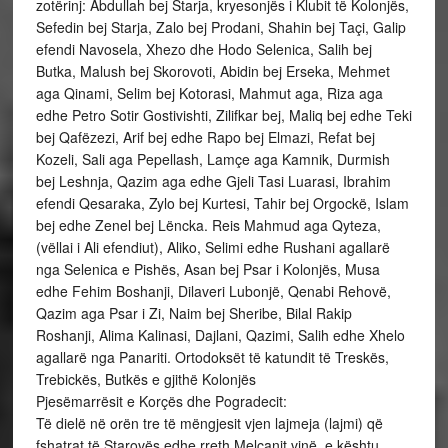
zotërinj: Abdullah bej Starja, kryesonjës i Klubit të Kolonjës,
Sefedin bej Starja, Zalo bej Prodani, Shahin bej Taçi, Galip
efendi Navosela, Xhezo dhe Hodo Selenica, Salih bej
Butka, Malush bej Skorovoti, Abidin bej Erseka, Mehmet
aga Qinami, Selim bej Kotorasi, Mahmut aga, Riza aga
edhe Petro Sotir Gostivishti, Zilifkar bej, Maliq bej edhe Teki
bej Qafëzezi, Arif bej edhe Rapo bej Elmazi, Refat bej
Kozeli, Sali aga Pepellash, Lamçe aga Kamnik, Durmish
bej Leshnja, Qazim aga edhe Gjeli Tasi Luarasi, Ibrahim
efendi Qesaraka, Zylo bej Kurtesi, Tahir bej Orgockë, Islam
bej edhe Zenel bej Lëncka. Reis Mahmud aga Qyteza,
(vëllai i Ali efendiut), Aliko, Selimi edhe Rushani agallarë
nga Selenica e Pishës, Asan bej Psar i Kolonjës, Musa
edhe Fehim Boshanji, Dilaveri Lubonjë, Qenabi Rehovë,
Qazim aga Psar i Zi, Naim bej Sheribe, Bilal Rakip
Roshanji, Alima Kalinasi, Dajlani, Qazimi, Salih edhe Xhelo
agallarë nga Panariti. Ortodoksët të katundit të Treskës,
Trebickës, Butkës e gjithë Kolonjës
Pjesëmarrësit e Korçës dhe Pogradecit:
Të dielë në orën tre të mëngjesit vjen lajmeja (lajmi) që
fshatrat të Starovës edhe rreth Melçanit vinë, e kështu