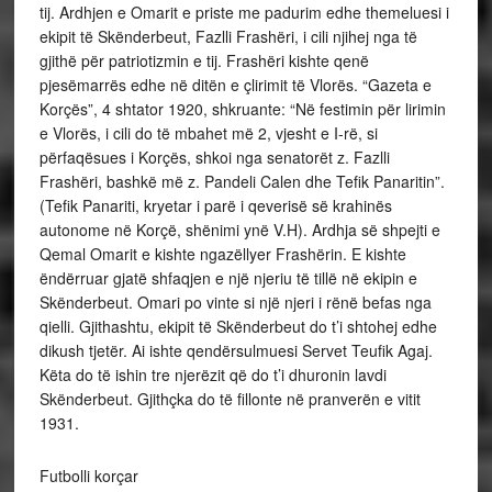
tij. Ardhjen e Omarit e priste me padurim edhe themeluesi i
ekipit të Skënderbeut, Fazlli Frashëri, i cili njihej nga të
gjithë për patriotizmin e tij. Frashëri kishte qenë
pjesëmarrës edhe në ditën e çlirimit të Vlorës. “Gazeta e
Korçës”, 4 shtator 1920, shkruante: “Në festimin për lirimin
e Vlorës, i cili do të mbahet më 2, vjesht e I-rë, si
përfaqësues i Korçës, shkoi nga senatorët z. Fazlli
Frashëri, bashkë më z. Pandeli Calen dhe Tefik Panaritin”.
(Tefik Panariti, kryetar i parë i qeverisë së krahinës
autonome në Korçë, shënimi ynë V.H). Ardhja së shpejti e
Qemal Omarit e kishte ngazëllyer Frashërin. E kishte
ëndërruar gjatë shfaqjen e një njeriu të tillë në ekipin e
Skënderbeut. Omari po vinte si një njeri i rënë befas nga
qielli. Gjithashtu, ekipit të Skënderbeut do t’i shtohej edhe
dikush tjetër. Ai ishte qendërsulmuesi Servet Teufik Agaj.
Këta do të ishin tre njerëzit që do t’i dhuronin lavdi
Skënderbeut. Gjithçka do të fillonte në pranverën e vitit
1931.
Futbolli korçar