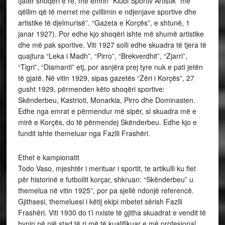
tjatër shoqëri e re, me emrin “Klubi Sportiv Artistik” me
qëllim që të merret me çvillimin e ndjenjave sportive dhe
artistike të djelmurisë”. “Gazeta e Korçës”, e shtunë, 1
janar 1927). Por edhe kjo shoqëri ishte më shumë artistike
dhe më pak sportive. Viti 1927 solli edhe skuadra të tjera të
quajtura “Leka i Madh”, “Pirro”, “Brekverdhit”, “Zjarri”,
“Tigri”, “Diamanti” etj, por asnjëra prej tyre nuk e pati jetën
të gjatë. Në vitin 1929, sipas gazetës “Zëri i Korçës”, 27
gusht 1929, përmenden këto shoqëri sportive:
Skënderbeu, Kastrioti, Monarkia, Pirro dhe Dominasten.
Edhe nga emrat e përmendur më sipër, si skuadra më e
mirë e Korçës, do të përmendej Skënderbeu. Edhe kjo e
fundit ishte themeluar nga Fazlli Frashëri.
Ethet e kampionatit
Todo Vaso, mjeshtër i merituar i sportit, te artikulli ku flet
për historinë e futbollit korçar, shkruan: “Skënderbeu” u
themelua në vitin 1925”, por pa sjellë ndonjë referencë.
Gjithsesi, themeluesi i këtij ekipi mbetet sërish Fazlli
Frashëri. Viti 1930 do t’i nxiste të gjitha skuadrat e vendit të
hynin në një stad të ri më të kualifikuar e më profesional