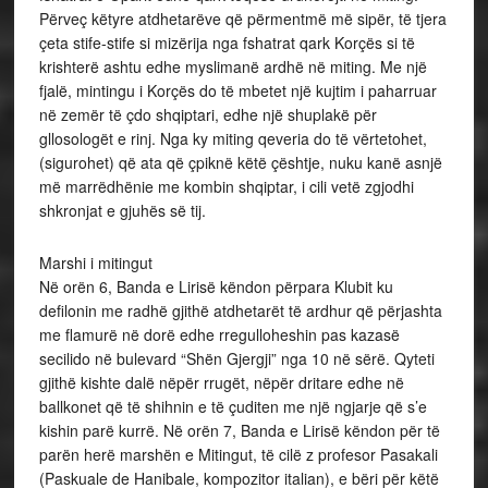
Përveç këtyre atdhetarëve që përmentmë më sipër, të tjera
çeta stife-stife si mizërija nga fshatrat qark Korçës si të
krishterë ashtu edhe myslimanë ardhë në miting. Me një
fjalë, mintingu i Korçës do të mbetet një kujtim i paharruar
në zemër të çdo shqiptari, edhe një shuplakë për
gllosologët e rinj. Nga ky miting qeveria do të vërtetohet,
(sigurohet) që ata që çpiknë këtë çështje, nuku kanë asnjë
më marrëdhënie me kombin shqiptar, i cili vetë zgjodhi
shkronjat e gjuhës së tij.
Marshi i mitingut
Në orën 6, Banda e Lirisë këndon përpara Klubit ku
defilonin me radhë gjithë atdhetarët të ardhur që përjashta
me flamurë në dorë edhe rregulloheshin pas kazasë
secilido në bulevard “Shën Gjergji” nga 10 në sërë. Qyteti
gjithë kishte dalë nëpër rrugët, nëpër dritare edhe në
ballkonet që të shihnin e të çuditen me një ngjarje që s’e
kishin parë kurrë. Në orën 7, Banda e Lirisë këndon për të
parën herë marshën e Mitingut, të cilë z profesor Pasakali
(Paskuale de Hanibale, kompozitor italian), e bëri për këtë