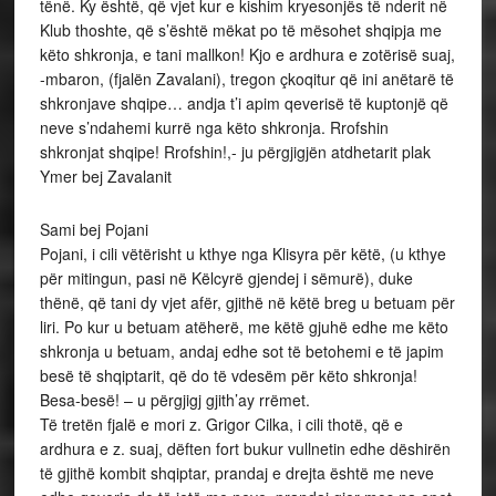
tënë. Ky është, që vjet kur e kishim kryesonjës të nderit në
Klub thoshte, që s’është mëkat po të mësohet shqipja me
këto shkronja, e tani mallkon! Kjo e ardhura e zotërisë suaj,
-mbaron, (fjalën Zavalani), tregon çkoqitur që ini anëtarë të
shkronjave shqipe… andja t’i apim qeverisë të kuptonjë që
neve s’ndahemi kurrë nga këto shkronja. Rrofshin
shkronjat shqipe! Rrofshin!,- ju përgjigjën atdhetarit plak
Ymer bej Zavalanit
Sami bej Pojani
Pojani, i cili vëtërisht u kthye nga Klisyra për këtë, (u kthye
për mitingun, pasi në Këlcyrë gjendej i sëmurë), duke
thënë, që tani dy vjet afër, gjithë në këtë breg u betuam për
liri. Po kur u betuam atëherë, me këtë gjuhë edhe me këto
shkronja u betuam, andaj edhe sot të betohemi e të japim
besë të shqiptarit, që do të vdesëm për këto shkronja!
Besa-besë! – u përgjigj gjith’ay rrëmet.
Të tretën fjalë e mori z. Grigor Cilka, i cili thotë, që e
ardhura e z. suaj, dëften fort bukur vullnetin edhe dëshirën
të gjithë kombit shqiptar, prandaj e drejta është me neve