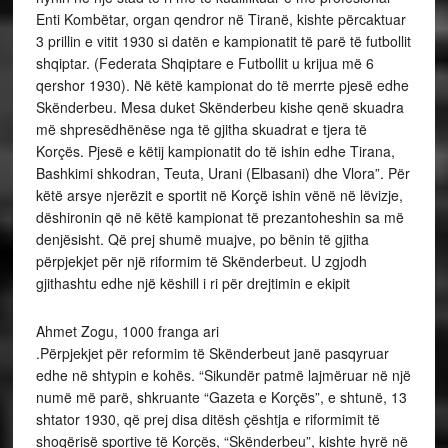
Enti Kombëtar, organ qendror në Tiranë, kishte përcaktuar
3 prillin e vitit 1930 si datën e kampionatit të parë të futbollit
shqiptar. (Federata Shqiptare e Futbollit u krijua më 6
qershor 1930). Në këtë kampionat do të merrte pjesë edhe
Skënderbeu. Mesa duket Skënderbeu kishe qenë skuadra
më shpresëdhënëse nga të gjitha skuadrat e tjera të
Korçës. Pjesë e këtij kampionatit do të ishin edhe Tirana,
Bashkimi shkodran, Teuta, Urani (Elbasani) dhe Vlora”. Për
këtë arsye njerëzit e sportit në Korçë ishin vënë në lëvizje,
dëshironin që në këtë kampionat të prezantoheshin sa më
denjësisht. Që prej shumë muajve, po bënin të gjitha
përpjekjet për një riformim të Skënderbeut. U zgjodh
gjithashtu edhe një këshill i ri për drejtimin e ekipit
Ahmet Zogu, 1000 franga ari
.Përpjekjet për reformim të Skënderbeut janë pasqyruar
edhe në shtypin e kohës. “Sikundër patmë lajmëruar në një
numë më parë, shkruante “Gazeta e Korçës”, e shtunë, 13
shtator 1930, që prej disa ditësh çështja e riformimit të
shoqërisë sportive të Korçës, “Skënderbeu”, kishte hyrë në