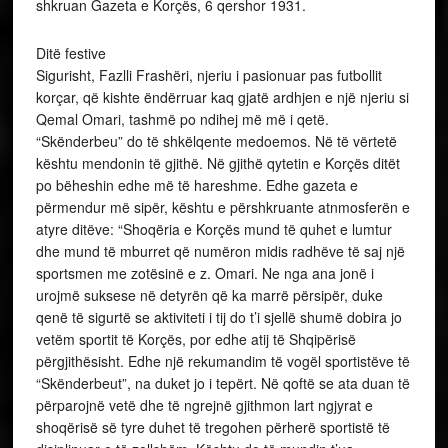
shkruan Gazeta e Korçës, 6 qershor 1931.
Ditë festive
Sigurisht, Fazlli Frashëri, njeriu i pasionuar pas futbollit
korçar, që kishte ëndërruar kaq gjatë ardhjen e një njeriu si
Qemal Omari, tashmë po ndihej më më i qetë.
“Skënderbeu” do të shkëlqente medoemos. Në të vërtetë
kështu mendonin të gjithë. Në gjithë qytetin e Korçës ditët
po bëheshin edhe më të hareshme. Edhe gazeta e
përmendur më sipër, kështu e përshkruante atnmosferën e
atyre ditëve: “Shoqëria e Korçës mund të quhet e lumtur
dhe mund të mburret që numëron midis radhëve të saj një
sportsmen me zotësinë e z. Omari. Ne nga ana jonë i
urojmë suksese në detyrën që ka marrë përsipër, duke
qenë të sigurtë se aktiviteti i tij do t’i sjellë shumë dobira jo
vetëm sportit të Korçës, por edhe atij të Shqipërisë
përgjithësisht. Edhe një rekumandim të vogël sportistëve të
“Skënderbeut”, na duket jo i tepërt. Në qoftë se ata duan të
përparojnë vetë dhe të ngrejnë gjithmon lart ngjyrat e
shoqërisë së tyre duhet të tregohen përherë sportistë të