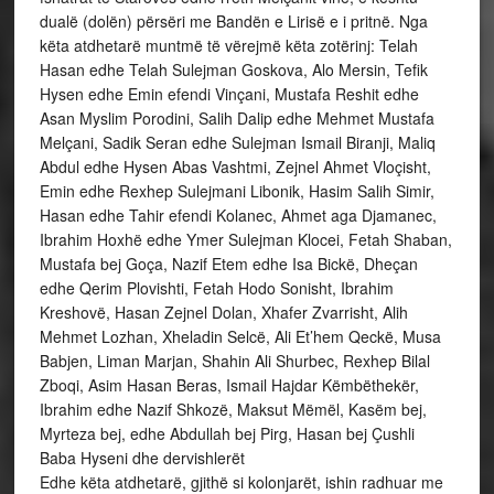
dualë (dolën) përsëri me Bandën e Lirisë e i pritnë. Nga
këta atdhetarë muntmë të vërejmë këta zotërinj: Telah
Hasan edhe Telah Sulejman Goskova, Alo Mersin, Tefik
Hysen edhe Emin efendi Vinçani, Mustafa Reshit edhe
Asan Myslim Porodini, Salih Dalip edhe Mehmet Mustafa
Melçani, Sadik Seran edhe Sulejman Ismail Biranji, Maliq
Abdul edhe Hysen Abas Vashtmi, Zejnel Ahmet Vloçisht,
Emin edhe Rexhep Sulejmani Libonik, Hasim Salih Simir,
Hasan edhe Tahir efendi Kolanec, Ahmet aga Djamanec,
Ibrahim Hoxhë edhe Ymer Sulejman Klocei, Fetah Shaban,
Mustafa bej Goça, Nazif Etem edhe Isa Bickë, Dheçan
edhe Qerim Plovishti, Fetah Hodo Sonisht, Ibrahim
Kreshovë, Hasan Zejnel Dolan, Xhafer Zvarrisht, Alih
Mehmet Lozhan, Xheladin Selcë, Ali Et’hem Qeckë, Musa
Babjen, Liman Marjan, Shahin Ali Shurbec, Rexhep Bilal
Zboqi, Asim Hasan Beras, Ismail Hajdar Këmbëthekër,
Ibrahim edhe Nazif Shkozë, Maksut Mëmël, Kasëm bej,
Myrteza bej, edhe Abdullah bej Pirg, Hasan bej Çushli
Baba Hyseni dhe dervishlerët
Edhe këta atdhetarë, gjithë si kolonjarët, ishin radhuar me