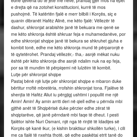
edhe qeveria do të jetë me neve, prandaj gjer mos na epet
e drejta që na zotohet konstitucioni, kurrë të mos
pushojmë. Të katërtën fjalë e merr bilbili i Korçës, siç e
quanin dibranët Hafëz Alinë, me këto fjalë: Vëllezër të
dashur, shkronjat arabishte janë të bekuara me qenë se
me këto shkronja është shkruar feja e muhamedanëve, por
edhe shkronjat shqipe janë të bekura se shkruhet gjuha e
kombit tonë, edhe me këto shkronja mund të përparonjë e
të qytetërohet. Prandaj vëllezër,- tha,- asnjë mëkat nuku
është për këto shkronja dhe asnjë ndalim nuk na ep feja,
por sa të mundim të përpiqemi në lulzëim të kombit.
Lutje për shkronjat shqipe
Pastaj bënë një lutje për shkronjat shqipe e mbaron duke
bërtitur rroftë mbretëria, rrofshin shkronjat tona. Fjalëve të
shenjta të Hafëz Aliut iu përgjigj ushtimi i popullit me një
Amin! Amin! Ay amin arriti deri në qiell edhe u përnda mbi
gjithë anët të Shqipërisë duke përzier edhe zërat të
shqiptarëve, që janë përndarë mbi faqe të dheut. I pesti
fjalëtor ishte Nuri Osmani, një nga të rinjtë të Idadijes së
Korçës që kanë ikur, (e kishin braktisur shkollën turke), i cili
me ca fjalë të nxehta thotë, që edhe paskëtaj etrit tanë do