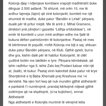
Kolonja djep i ndjenjave kombiare vrapojti madhërisht duke
dërguar 2.500 asllanë. Të shtunë, më orën 10, me të
ardhur lajmeja (lajmi) që vinë kolonjarët, komiteti me një
shumicë të madhe, duke patur “Bandën e Lirisë” përpara,
dualë për të pritur miqtë. Me të arirë z. Mihal Grameno,
direktori ynë,(drejtori i gazetës “Lidhja ortdodokse”), në
emër të komitetit u uron mirë-ardhjen edhe me fjalë të
bukura dëften patriotizmën të kolonjarëve. Pastaj në mes
të bërtimeve të popullit, rroftë Kolonja me bijt e saj, shkuan
duke patur Bandën përpara, në Klub. Gjithë qyteti, burra
dhe gra, kishin dalë për të habitur Kolonjarët, të cilët
çuditnë botën me taktikën e tyre. Përpara këmbësisë, që
ishin radhitur nga 5, ishte Zalo bej Prodani kaluar mbi një
at, (kalë), të bukur. Pastaj vinin kalorësit duke patur në krye
Shenjtërinë e tij Baba Xhemalë prej Kreshove me 14
dervishë. Na vjen fort keq që nuk mundim gjithë atdhetarët
e parësinë t’i numërojmë, prandaj kërkojmë ndjesë gjithë
zotërinjve që na shpëtojnë, (s’na kujtohen), emrat.
Atdhetarët
Nga atdhetarët e Kolonjës muntmë të vërejmë këta