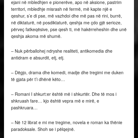
ejani në mbledhjen e pionerëve, apo në aksione, pastrim
territori, mbledhje misrash në fermë, më kapte një e
qeshur, s’e di pse, më vazhdoi dhe më pas në rini, burrë,
në diktaturë, në posdiktaturë, qeshja me çdo gjë serioze,
përveç fatkeqësive, pse qesh ti, më hakërreheshin dhe unë
qeshja akoma më shumë.
– Nuk përballohej ndryshe realiteti, antikomedia dhe
antidram e absurdit, etj, etj.
– Dëgjo, drama dhe komedi, madje dhe tregimi me duken
të gjata për t’i dhënë këto…
– Romani I shkurt:er është më i shkurtër. Dhe të mos i
shkruash fare… kjo është vepra më e mirë, e
pashkruara…
– Në 12 librat e mi me tregime, novela e roman ka thënie
paradoksale. Shoh se i pëlqejnë.