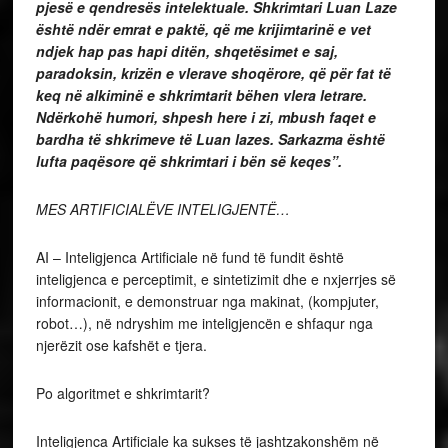
pjesë e qendresës intelektuale. Shkrimtari Luan Laze
është ndër emrat e paktë, që me krijimtarinë e vet
ndjek hap pas hapi ditën, shqetësimet e saj,
paradoksin, krizën e vlerave shoqërore, që për fat të
keq në alkiminë e shkrimtarit bëhen vlera letrare.
Ndërkohë humori, shpesh here i zi, mbush faqet e
bardha të shkrimeve të Luan lazes. Sarkazma është
lufta paqësore që shkrimtari i bën së keqes”.
MES ARTIFICIALËVE INTELIGJENTË…
AI – Inteligjenca Artificiale në fund të fundit është
inteligjenca e perceptimit, e sintetizimit dhe e nxjerrjes së
informacionit, e demonstruar nga makinat, (kompjuter,
robot…), në ndryshim me inteligjencën e shfaqur nga
njerëzit ose kafshët e tjera.
Po algoritmet e shkrimtarit?
Inteligjenca Artificiale ka sukses të jashtzakonshëm në