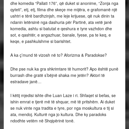
dhe komedia “Pallati 176”, që duket si anonime, “Zonja nga
qyteti”, etj, etj, filma dhe skeçe me mijëra, e grafomanë një
ushtri e tërë bardhzinjsh, me leje krijuese, që nuk dinin ta
ndanin letërsinë nga dashuria për Partinë, ata vetë janë
komedia, ashtu si batutat e qeshura e tyre vazhdon dhe
sot, e qashtër, e angazhuar, banale, fyese, pa te keq, e
keqe, e pashkulshme si barishtet.
A ka ç’mund të vizosh në to? Aforizma & Paradokse?
Dhe pse nuk ka gra shkrimtare të humorit? Apo është punë
burrash dhe gratë s’bëjnë shaka me jetën? Aktori të
estradave janë…
I këtij mjedisi ishte dhe Luan Laze i ri. Shfaqet si befas, se
ishin emrat e tjerë më të shquar, më të pritshëm. Ai duket
se nuk vinte nga tradita e tyre, por nga moskultura e tij si
ata, mendoj. Kulturë nga jo kultura. Dhe ky paradoks
ndodhte vetëm në Shqipërinë tonë.