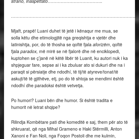
strano, inaspettato………………………………..
……………………………………………………………………………
Mjaft, prapë! Luani duhet të jetë i kënaqur me mua, se
solla këtu dhe etimologjitë nga greqishtja e vjetër dhe
latinishtja, por, do të thosha se qoftë fjala
aforizëm
, qoftë
fjala
paradox,
më mirë se në fjalorë dhe në enciklopedi,
kuptohen se ç’janë në këtë libër të Luanit, ku autori nuk i ka
shpjeguar fare, sepse ai i ka zbuluar ato si dukuri dhe na i
paraqit si përsiatje dhe ndodhí, të tij/të atyreve/tonat/të
askujt/të të gjithëve, etj, po do të shtoja se mendimi është
ndodhí dhe paradoksi është vetvetja.
Po humori? Luani bën dhe humor. Si është tradita e
humorit në letrat shqipe?
Rilindja Kombëtare pati dhe komeditë e saj, them për ato të
shkruarat, që nga Mihal Grameno e Haki Stërmilli, Anton
Xanoni e Fan Noli, nga Foqon Postoli dhe me kulmin,