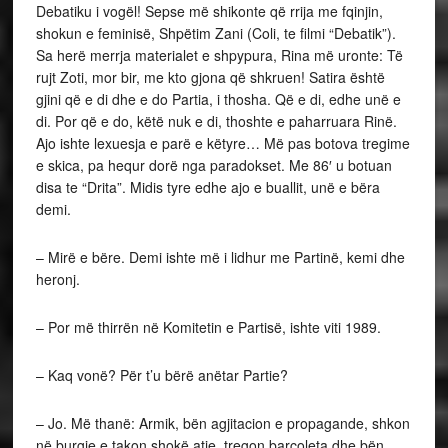
Debatiku i vogël! Sepse më shikonte që rrija me fqinjin,
shokun e feminisë, Shpëtim Zani (Coli, te filmi “Debatik”).
Sa herë merrja materialet e shpypura, Rina më uronte: Të
rujt Zoti, mor bir, me kto gjona që shkruen! Satira është
gjini që e di dhe e do Partia, i thosha. Që e di, edhe unë e
di. Por që e do, këtë nuk e di, thoshte e paharruara Rinë.
Ajo ishte lexuesja e parë e këtyre… Më pas botova tregime
e skica, pa hequr dorë nga paradokset. Me 86′ u botuan
disa te “Drita”. Midis tyre edhe ajo e buallit, unë e bëra
demi.
– Mirë e bëre. Demi ishte më i lidhur me Partinë, kemi dhe
heronj.
– Por më thirrën në Komitetin e Partisë, ishte viti 1989.
– Kaq vonë? Për t’u bërë anëtar Partie?
– Jo. Më thanë: Armik, bën agjitacion e propagande, shkon
në burgje e takon shokë atje, tregon barcoleta dhe bën