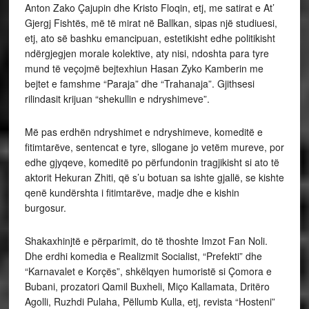
Anton Zako Çajupin dhe Kristo Floqin, etj, me satirat e At’
Gjergj Fishtës, më të mirat në Ballkan, sipas një studiuesi,
etj, ato së bashku emancipuan, estetikisht edhe politikisht
ndërgjegjen morale kolektive, aty nisi, ndoshta para tyre
mund të veçojmë bejtexhiun Hasan Zyko Kamberin me
bejtet e famshme “Paraja” dhe “Trahanaja”. Gjithsesi
rilindasit krijuan “shekullin e ndryshimeve”.
Më pas erdhën ndryshimet e ndryshimeve, komeditë e
fitimtarëve, sentencat e tyre, sllogane jo vetëm mureve, por
edhe gjyqeve, komeditë po përfundonin tragjikisht si ato të
aktorit Hekuran Zhiti, që s’u botuan sa ishte gjallë, se kishte
qenë kundërshta i fitimtarëve, madje dhe e kishin
burgosur.
Shakaxhinjtë e përparimit, do të thoshte Imzot Fan Noli.
Dhe erdhi komedia e Realizmit Socialist, “Prefekti” dhe
“Karnavalet e Korçës”, shkëlqyen humoristë si Çomora e
Bubani, prozatori Qamil Buxheli, Miço Kallamata, Dritëro
Agolli, Ruzhdi Pulaha, Pëllumb Kulla, etj, revista “Hosteni”