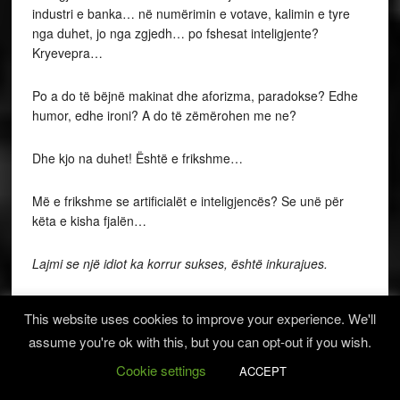
industri e banka… në numërimin e votave, kalimin e tyre
nga duhet, jo nga zgjedh… po fshesat inteligjente?
Kryevepra…
Po a do të bëjnë makinat dhe aforizma, paradokse? Edhe
humor, edhe ironi? A do të zëmërohen me ne?
Dhe kjo na duhet! Është e frikshme…
Më e frikshme se artificialët e inteligjencës? Se unë për
këta e kisha fjalën…
Lajmi se një idiot ka korrur sukses, është inkurajues.
Provoni një herë lirinë e mendjes, pastaj kërkoni atë të
This website uses cookies to improve your experience. We'll
fjalës.
assume you're ok with this, but you can opt-out if you wish.
Kur mbushet kupa e mëkateve, je i falur. Vazhdo me të
Cookie settings
ACCEPT
dytën.