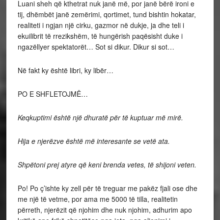
Luani sheh që kthetrat nuk janë më, por janë bërë ironi e
tij, dhëmbët janë zemërimi, qortimet, tund bishtin hokatar,
realiteti i ngjan një cirku, gazmor në dukje, ja dhe teli i
ekuilibrit të rrezikshëm, të hungërish paqësisht duke i
ngazëllyer spektatorët… Sot si dikur. Dikur si sot…
Në fakt ky është libri, ky libër…
PO E SHFLETOJMË…
Keqkuptimi është një dhuratë për të kuptuar më mirë.
Hija e njerëzve është më interesante se vetë ata.
Shpëtoni prej atyre që keni brenda vetes, të shijoni veten.
Po! Po ç’ishte ky zell për të treguar me pakëz fjali ose dhe
me një të vetme, por ama me 5000 të tilla, realitetin
përreth, njerëzit që njohim dhe nuk njohim, adhurim apo