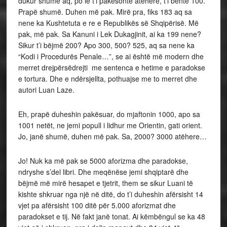
dukur shumë aq, po le t’i pakësonte atëhere, t’i bënte 100.
Prapë shumë. Duhen më pak. Mirë pra, fiks 183 aq sa
nene ka Kushtetuta e re e Republikës së Shqipërisë. Më
pak, më pak. Sa Kanuni i Lek Dukagjinit, ai ka 199 nene?
Sikur t’i bëjmë 200? Apo 300, 500? 525, aq sa nene ka
“Kodi i Procedurës Penale…”, se ai është më modern dhe
merret drejpërsëdrejti me sentenca e hetime e paradokse
e tortura. Dhe e ndërsjellta, pothuajse me to merret dhe
autori Luan Laze.
Eh, prapë duheshin pakësuar, do mjaftonin 1000, apo sa
1001 netët, ne jemi popull i lidhur me Orientin, gati orient.
Jo, janë shumë, duhen më pak. Sa, 2000? 3000 atëhere…
Jo! Nuk ka më pak se 5000 aforizma dhe paradokse,
ndryshe s’del libri. Dhe meqënëse jemi shqiptarë dhe
bëjmë më mirë hesapet e tjetrit, them se sikur Luani të
kishte shkruar nga një në ditë, do t’i duheshin afërsisht 14
vjet pa afërsisht 100 ditë për 5.000 aforizmat dhe
paradokset e tij. Në fakt janë tonat. Ai këmbëngul se ka 48