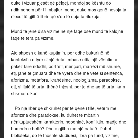
duke i vizuar pjesët që pëlqej, mendoj se kështu do
ndihmohem për t’i mbajtur mend, duke mos qenë nevoja ta
rilexoj të gjithë librin që s’do të doja ta rilexoja.
Mund të jenë disa vizime në një faqe ose mund të kalojnë
faqe te tëra pa vizime.
Ato shpesh e kanë kuptimin, por edhe bukurinë në
kontekstin e tyre si një detal, mbase etik, një vështim a
pakëz fare ndodhi, portreti, mençuri, marrëzi më shumë,
etj, janë të çmuara dhe të vyera dhe më vete si sentenca,
aforizma, metafora, krahësime, neologjizma, paradokse,
etj, si fjalë të urta, thënë thjesht, por jo dhe aq të urta, kam
shkruar dikur.
Po një libër që shkruhet për të qenë i tillë, vetëm me
aforizma dhe paradokse, ku duhet të mbartin
nënkuptueshëm karakterin, ndodhinë, konfliktin, madje dhe
humorin e beftë? Dhe e gjitha me një batutë. Duhet
biblioteka, do të thoshte studiuesi, libra pa fund, vizime,