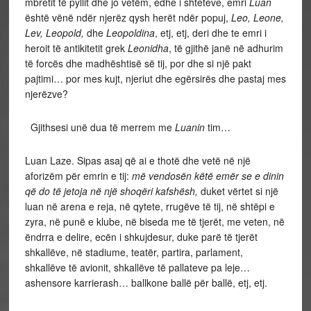
mbretit të pyllit dhe jo vetëm, edhe i shteteve, emri
Luan
është vënë ndër njerëz qysh herët ndër popuj,
Leo, Leone,
Lev, Leopold,
dhe
Leopoldina
, etj, etj, deri dhe te emri i
heroit të antikitetit grek
Leonidha
, të gjithë janë në adhurim
të forcës dhe madhështisë së tij, por dhe si një pakt
pajtimi… por mes kujt, njeriut dhe egërsirës dhe pastaj mes
njerëzve?
Gjithsesi unë dua të merrem me
Luanin
tim…
Luan Laze. Sipas asaj që ai e thotë dhe vetë në një
aforizëm për emrin e tij:
më vendosën këtë emër se e dinin
që do të jetoja në një shoqëri kafshësh,
duket vërtet si një
luan në arena e reja, në qytete, rrugëve të tij, në shtëpi e
zyra, në punë e klube, në biseda me të tjerët, me veten, në
ëndrra e delire, ecën i shkujdesur, duke parë të tjerët
shkallëve, në stadiume, teatër, partira, parlament,
shkallëve të avionit, shkallëve të pallateve pa leje…
ashensore karrierash… ballkone ballë për ballë, etj, etj.