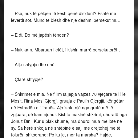
– Pse, nuk të pëlqen të kesh qenë disident? Është me
leverdi sot. Mund të blesh dhe një dëshmi persekutimi…
– E di. Do më japësh tënden?
– Nuk kam. Mbaruan fletët, i kishin marrë persekutorët…
– Atje shtypja dhe unë.
– Çfarë shtypje?
– Shkrimet e mia. Në fillim ia jepja vajzës 70 vjeçare të Hilë
Mosit, Rina Mosi Gjergji, gruaja e Paulin Gjergjit, këngëtar
në Estradën e Tiranës. Ajo ishte një nga gratë më të
zgjuara, që kam njohur. Kishte makinë shkrimi, dhuratë nga
Jonuz Dini. Kur u plak shumë, ma dhuroi mua me lotë në
sy. Sa herë shkoja në shtëpinë e saj, me drejtohej me të
folurën shkodrane: Po ku je, mor ta marsha? Hajde,