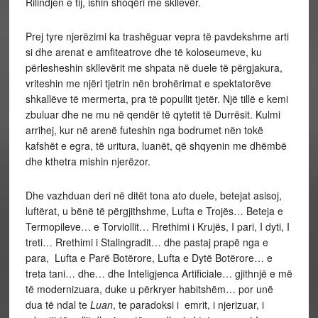
Rilindjen e tij, ishin shoqëri me skllevër.
Prej tyre njerëzimi ka trashëguar vepra të pavdekshme arti
si dhe arenat e amfiteatrove dhe të koloseumeve, ku
përlesheshin skllevërit me shpata në duele të përgjakura,
vriteshin me njëri tjetrin nën brohërimat e spektatorëve
shkallëve të mermerta, pra të popullit tjetër. Një tillë e kemi
zbuluar dhe ne mu në qendër të qytetit të Durrësit. Kulmi
arrihej, kur në arenë futeshin nga bodrumet nën tokë
kafshët e egra, të uritura, luanët, që shqyenin me dhëmbë
dhe kthetra mishin njerëzor.
Dhe vazhduan deri në ditët tona ato duele, betejat asisoj,
luftërat, u bënë të përgjithshme, Lufta e Trojës… Beteja e
Termopileve… e Torviollit… Rrethimi i Krujës, I pari, I dyti, I
treti… Rrethimi i Stalingradit… dhe pastaj prapë nga e
para, Lufta e Parë Botërore, Lufta e Dytë Botërore… e
treta tani… dhe… dhe Inteligjenca Artificiale… gjithnjë e më
të modernizuara, duke u përkryer habitshëm… por unë
dua të ndal te
Luan
, te paradoksi i emrit, i njerizuar, i