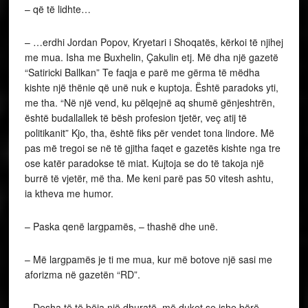
– që të lidhte…
– …erdhi Jordan Popov, Kryetari i Shoqatës, kërkoi të njihej
me mua. Isha me Buxhelin, Çakulin etj. Më dha një gazetë
“Satiricki Ballkan” Te faqja e parë me gërma të mëdha
kishte një thënie që unë nuk e kuptoja. Është paradoks yti,
me tha. “Në një vend, ku pëlqejnë aq shumë gënjeshtrën,
është budallallek të bësh profesion tjetër, veç atij të
politikanit” Kjo, tha, është fiks për vendet tona lindore. Më
pas më tregoi se në të gjitha faqet e gazetës kishte nga tre
ose katër paradokse të miat. Kujtoja se do të takoja një
burrë të vjetër, më tha. Me keni parë pas 50 vitesh ashtu,
ia ktheva me humor.
– Paska qenë largpamës, – thashë dhe unë.
– Më largpamës je ti me mua, kur më botove një sasi me
aforizma në gazetën “RD”.
– Desha të të bëja një dhuratë, më duket se ishe bërë