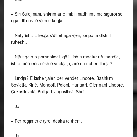
– Siri Sulejmani, shkrimtar e mik i madh imi, me siguroi se
nga Lili nuk të vjen e keqja.
– Natyrisht. E keqja s’dihet nga vjen, se po ta dish, i
ruhesh…
– Një nga ato paradokset, që i kishte mbetur në mendje,
ishte: përderisa është vdekja, çfarë na duhen lindja?
– Lindja? E kishe fjalën për Vendet Lindore, Bashkim
Sovjetik, Kinë, Mongoli, Poloni, Hungari, Gjermani Lindore,
Çekosllovaki, Bullgari, Jugosllavi, Shqi…
– Jo.
– Për regjimet e tyre, desha të them.
– Jo.