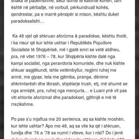
shaka të padëmshme, sikur donte të kalonte kohën, tani
është në përballje, në vorbull, përkundruall kohës,
qendrestar, pa e marrë përsipër si mison, kështu duket
paradoksalisht…
Ka 48 vjet që shkruan aforizma & paradokse, kështu thotë,
i ka nisur që kur ishte ushtar i Republikës Popullore
Socialiste të Shqipërisë, më i gjatë emri se vetë atdheu,
pra, në vitet 1976 – 78, kur Shqipëria kishte dalë nga
kampi socialist, nga perandoria komuniste, dhe nuk kishte
shkuar asgjëkundi, ishte vetëmbyllur, regjimi ruhej me
armë, me gjyqe, tela me gjëmba, pranga, dënime
shkrimtarësh dhe librash, shpëlarje trush, etj, më shumë se
nga armiqtë, pra, ruhej nga mençuria… e Luani ynë vit pas
viti shtonte aforizmat dhe paradokset, gjithnjë e më të
rrezikshme.
Po pse s’u mjaftua me 20 sentenca, aq sa kishte moshën,
kur ishte ushtar? Apo me 48, aq sa vite ka që i shkruan,
fundja dhe ‘76 a ‘78 sa numri i viteve, kur i nisi? Do i jenë