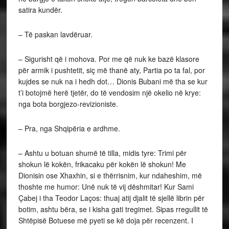
satira kundër.
– Të paskan lavdëruar.
– Sigurisht që i mohova. Por me që nuk ke bazë klasore
për armik i pushtetit, siç më thanë aty, Partia po ta fal, por
kujdes se nuk na i hedh dot… Dionis Bubani më tha se kur
t’i botojmë herë tjetër, do të vendosim një okelio në krye:
nga bota borgjezo-revizioniste.
– Pra, nga Shqipëria e ardhme.
– Ashtu u botuan shumë të tilla, midis tyre: Trimi për
shokun lë kokën, frikacaku për kokën lë shokun! Me
Dionisin ose Xhaxhin, si e thërrisnim, kur ndaheshim, më
thoshte me humor: Unë nuk të vij dëshmitar! Kur Sami
Çabej i tha Teodor Laços: thuaj atij djalit të sjellë librin për
botim, ashtu bëra, se i kisha gati tregimet. Sipas rregullit të
Shtëpisë Botuese më pyeti se kë doja për recenzent. I