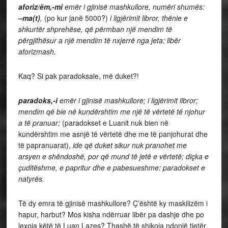
aforiz/ëm,-mi
emër
i gjinisë mashkullore, numëri shumës:
–ma(t)
,
(po kur janë 5000?)
i ligjërimit libror, thënie e
shkurtër shprehëse, që përmban një mendim të
përgjithësur a një mendim të nxjerrë nga jeta: libër
aforizmash.
Kaq? Si pak paradoksale, më duket?!
paradoks,-i
emër i gjinisë mashkullore; i ligjërimit libror;
mendim që bie në kundërshtim me një të vërtetë të njohur
a të pranuar;
(paradokset e Luanit nuk bien në
kundërshtim me asnjë të vërtetë dhe me të panjohurat dhe
të papranuarat),
ide që duket sikur nuk pranohet me
arsyen e shëndoshë, por që mund të jetë e vërtetë; diçka e
çuditëshme, e papritur dhe e pabesueshme: paradokset e
natyrës.
Të dy emra të gjinisë mashkullore? Ç’është ky maskilizëm i
hapur, harbut? Mos kisha ndërruar libër pa dashje dhe po
lexoja këtë të Luan Lazes? Thashë të shikoja ndonjë tjetër