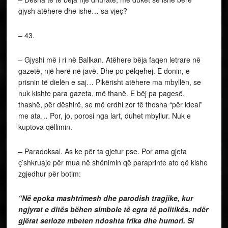
gjysh atëhere dhe ishe… sa vjeç?
– 43.
– Gjyshi më i ri në Ballkan. Atëhere bëja faqen letrare në
gazetë, një herë në javë. Dhe po pëlqehej. E donin, e
prisnin të dielën e saj… Pikërisht atëhere ma mbyllën, se
nuk kishte para gazeta, më thanë. E bëj pa pagesë,
thashë, për dëshirë, se më erdhi zor të thosha “për ideal”
me ata… Por, jo, porosi nga lart, duhet mbyllur. Nuk e
kuptova qëllimin.
– Paradoksal. As ke për ta gjetur pse. Por ama gjeta
ç’shkruaje për mua në shënimin që paraprinte ato që kishe
zgjedhur për botim:
“Në epoka mashtrimesh dhe parodish tragjike, kur
ngjyrat e ditës bëhen simbole të egra të politikës, ndër
gjërat serioze mbeten ndoshta frika dhe humori. Si