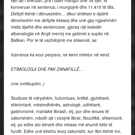
vjet që i shkruan, pra i dalin mangut dhe 34 vjet, të
konveruar në sentenca, i mungojnë dhe 11.410 të tilla.
Defiçiti
është i dënueshëm… dikur shitëset e djathit
dënoheshin me
defiçite
kësisoj dhe unë gjej ngjashmëri
midis djathit dhe sentencave, gjersa një katedër
albanalogjie në Angli merrej me gatimet e supës në
Ballkan. Por le të vazhdojmë me shkencë, se:
Injoranca ka ecur perpara, ne kemi mbetur në vend.
ETIMOLOGJI DHE PAK ZANAFILLË…
(me mirëkuptim..)
Studiues të ndryshëm, hulumtues, kritikë, gjuhëtarë,
shkrimtarë, mësimdhënës, astrologë, udhëtarë,
gastronomë, maniakë librash, etj, por dhe lexues të
zakonshëm, ndodh që i vizojnë librat, filozofikë, shkencorë,
etj, po edhe ato letrarë dhe mbase më shumë këto të
fundit. Edhe unë kështu lexoj zakonisht, kur libri është imi,