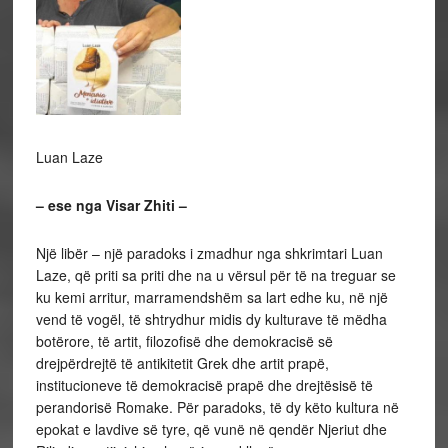
Luan Laze
– ese nga Visar Zhiti –
Një libër – një paradoks i zmadhur nga shkrimtari Luan
Laze, që priti sa priti dhe na u vërsul për të na treguar se
ku kemi arritur, marramendshëm sa lart edhe ku, në një
vend të vogël, të shtrydhur midis dy kulturave të mëdha
botërore, të artit, filozofisë dhe demokracisë së
drejpërdrejtë të antikitetit Grek dhe artit prapë,
institucioneve të demokracisë prapë dhe drejtësisë të
perandorisë Romake. Për paradoks, të dy këto kultura në
epokat e lavdive së tyre, që vunë në qendër Njeriut dhe