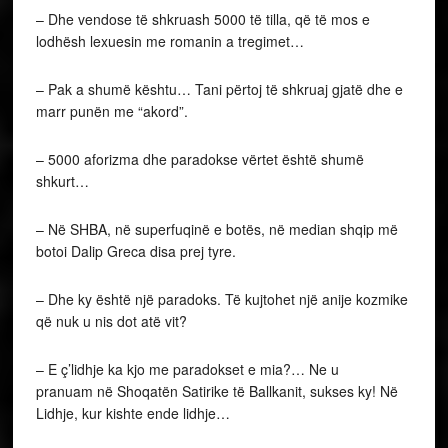
– Dhe vendose të shkruash 5000 të tilla, që të mos e
lodhësh lexuesin me romanin a tregimet…
– Pak a shumë kështu… Tani përtoj të shkruaj gjatë dhe e
marr punën me “akord”.
– 5000 aforizma dhe paradokse vërtet është shumë
shkurt…
– Në SHBA, në superfuqinë e botës, në median shqip më
botoi Dalip Greca disa prej tyre.
– Dhe ky është një paradoks. Të kujtohet një anije kozmike
që nuk u nis dot atë vit?
– E ç’lidhje ka kjo me paradokset e mia?… Ne u
pranuam në Shoqatën Satirike të Ballkanit, sukses ky! Në
Lidhje, kur kishte ende lidhje…