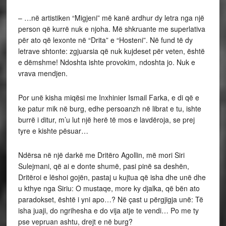
– …në artistiken “Migjeni” më kanë ardhur dy letra nga një
person që kurrë nuk e njoha. Më shkruante me superlativa
për ato që lexonte në “Drita” e “Hosteni”. Në fund të dy
letrave shtonte: zgjuarsia që nuk kujdeset për veten, është
e dëmshme! Ndoshta ishte provokim, ndoshta jo. Nuk e
vrava mendjen.
Por unë kisha miqësi me Inxhinier Ismail Farka, e di që e
ke patur mik në burg, edhe persoanzh në librat e tu, ishte
burrë i ditur, m’u lut një herë të mos e lavdëroja, se prej
tyre e kishte pësuar…
Ndërsa në një darkë me Dritëro Agollin, më mori Siri
Sulejmani, që ai e donte shumë, pasi pinë sa deshën,
Dritëroi e lëshoi gojën, pastaj u kujtua që isha dhe unë dhe
u kthye nga Siriu: O mustaqe, more ky djalka, që bën ato
paradokset, është i yni apo…? Në çast u përgjigja unë: Të
isha juaji, do ngrihesha e do vija atje te vendi… Po me ty
pse vepruan ashtu, drejt e në burg?