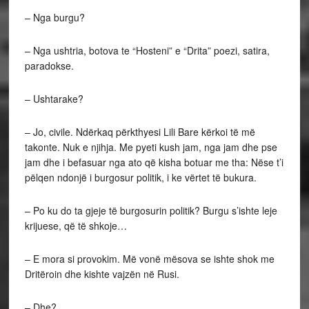
– Nga burgu?
– Nga ushtria, botova te “Hosteni” e “Drita” poezi, satira,
paradokse.
– Ushtarake?
– Jo, civile. Ndërkaq përkthyesi Lili Bare kërkoi të më
takonte. Nuk e njihja. Me pyeti kush jam, nga jam dhe pse
jam dhe i befasuar nga ato që kisha botuar me tha: Nëse t’i
pëlqen ndonjë i burgosur politik, i ke vërtet të bukura.
– Po ku do ta gjeje të burgosurin politik? Burgu s’ishte leje
krijuese, që të shkoje…
– E mora si provokim. Më vonë mësova se ishte shok me
Dritëroin dhe kishte vajzën në Rusi.
– Dhe?