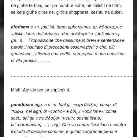
në gjuhë të huaj, por pa humbur kohë, në italisht në fillim,
se këtë gjuhë dime ne, gjith:e shqiptarët, kështu na duket.
aforismo
s. m. [dal lat. tardo
aphorismus
, gr.
ἀϕ
ορισμός
«distinzione, definizione», der. di
ἀϕ
ορίζω «delimitare»]
(pl.
-i
). – Proposizione che riassume in brevi e sentenziose
parole il risultato di precedenti osservazioni o che, più
genericam., afferma una verità, una regola o una massima
di vita pratica……….
……………………………………………………………………………
Mjaft! Aty aty qenka shpjegimi.
paradòsso
agg. e s. m. [dal gr. παράδοξος, comp. di
παρα- nel sign. di «contro» e δόξα «opinione»; come
sost., dal gr. παράδοξον (neutro sostantivato),
lat.
paradoxum
]. –
1.
agg. Che va contro l’opinione o contro
il modo di pensare comune, e quindi sorprende perché