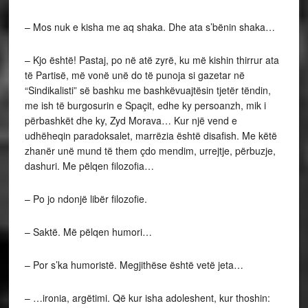
– Mos nuk e kisha me aq shaka. Dhe ata s’bënin shaka…
– Kjo është! Pastaj, po në atë zyrë, ku më kishin thirrur ata
të Partisë, më vonë unë do të punoja si gazetar në
“Sindikalisti” së bashku me bashkëvuajtësin tjetër tëndin,
me ish të burgosurin e Spaçit, edhe ky persoanzh, mik i
përbashkët dhe ky, Zyd Morava… Kur një vend e
udhëheqin paradoksalet, marrëzia është disafish. Me këtë
zhanër unë mund të them çdo mendim, urrejtje, përbuzje,
dashuri. Me pëlqen filozofia…
– Po jo ndonjë libër filozofie.
– Saktë. Më pëlqen humori…
– Por s’ka humoristë. Megjithëse është vetë jeta…
– …ironia, argëtimi. Që kur isha adoleshent, kur thoshin: