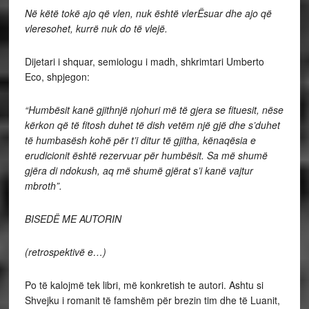
Në këtë tokë ajo që vlen, nuk është vlerËsuar dhe ajo që
vleresohet, kurrë nuk do të vlejë.
Dijetari i shquar, semiologu i madh, shkrimtari Umberto
Eco, shpjegon:
“Humbësit kanë gjithnjë njohuri më të gjera se fituesit, nëse
kërkon që të fitosh duhet të dish vetëm një gjë dhe s’duhet
të humbasësh kohë për t’i ditur të gjitha, kënaqësia e
erudicionit është rezervuar për humbësit. Sa më shumë
gjëra di ndokush, aq më shumë gjërat s’i kanë vajtur
mbroth”.
BISEDË ME AUTORIN
(retrospektivë e…)
Po të kalojmë tek libri, më konkretish te autori. Ashtu si
Shvejku i romanit të famshëm për brezin tim dhe të Luanit,