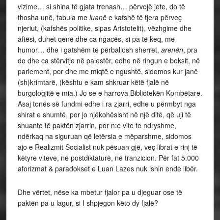
vizime… si shina të gjata trenash… përvojë jete, do të
thosha unë, fabula me
luanë
e kafshë të tjera përveç
njeriut, (kafshës politike, sipas Aristotelit), vëzhgime dhe
aftësi, duhet qenë dhe ca ngacës, si pa të keq, me
humor… dhe i gatshëm të përballosh sherret,
arenën
, pra
do dhe ca stërvitje në palestër, edhe në ringun e boksit, në
parlement, por dhe me miqtë e ngushtë, sidomos kur janë
(sh)krimtarë, (kështu e kam shkruar këtë fjalë në
burgologjitë e mia.) Jo se e harrova Bibliotekën Kombëtare.
Asaj tonës së fundmi edhe i ra zjarri, edhe u përmbyt nga
shirat e shumtë, por jo njëkohësisht në një ditë, që uji të
shuante të paktën zjarrin, por n:e vite te ndryshme,
ndërkaq na siguruan që letërsia e mëparshme, sidomos
ajo e Realizmit Socialist nuk pësuan gjë, veç librat e rinj të
këtyre viteve, në postdiktaturë, në tranzicion. Për fat 5.000
aforizmat & paradokset e Luan Lazes nuk ishin ende libër.
Dhe vërtet, nëse ka mbetur fjalor pa u djeguar ose të
paktën pa u lagur, si I shpjegon këto dy fjalë?