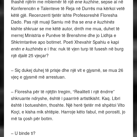
thashë njërin me mbiemër të një
ene kuzhine
, sepse ai në
Konferencën e Talenteve të Reja në Durrës ma kërkoi vetë
këtë gjë. Recenzenti tjetër ishte Profesoreshë Floresha
Dado. Pas një muaji Samiu më tha se
ena e kuzhinës
kishte shkruar se me këtë autor, dmth me mua, duhet të
merrej Ministria e Punëve të Brenshme dhe jo Lidhja e
Shkrimtarëve apo botimet. Poeti Xhevahir Spahiu e kapi
enën e kuzhinës
e i tha: nuk të vjen turp të fusesh në burg
një djalë 25 vjeçar?
– Siç dukej duhej të prisje dhe një vit e gjysmë, se mua 26
vjeç e gjysmë më arrestuan.
– Floresha për të njëjtin tregim, “Realiteti i një ëndrre”
shkruante ndryshe, është i paarrirë artistikisht. Kaq. Libri
është i botueshëm, thoshte. Një herë tjetër më shpëtoi Vito
Koçi, e kisha mik shtëpie. Harroje këto fabul, më porositi, jo
më ta çosh për botim.
– U binde ti?