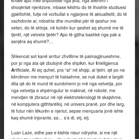
kritikë apo frikë shpotitëse nga jeta, nga alienimi i
shoqërisë njerëzore, mbase kështu do të thoshte studiuesi
gjakftohtë, futje në vorbullat e ngjarjeve të aktualitetit, do të
vazhdonte ai, ndoshta dhe mundësi për të qeshur me
veten, do të shtoja, në kohën kur qeshet aq shumë me të
tjerët, një vetvete tjetër? Apo të gjitha bashkë nga pak a
asnjëra aq shumë?…
Shkencat sot kanë arritur zhvillime të paimagjinueshme,
por jo nga ata që zbulojnë dhe shpikin, kur
I
nteligjenca
A
rtificiale, AI siç quhet, pra “ai” në shqip, ai tjetri, që po na
kërcënon me mençuri të hatashme, se nuk duket e largët
dita që do të mund të sundohemi jo më nga vetvetja, por
nga vetvetja e shpërngulur te makinat, në robotë, me
mendjen të zbrazur në një elektroteknologji të skajshme,
në kompjutera gjithfarëlloj, në univers pranë, por dhe larg,
të futur nën lëkurën e njeriut, sepse mençuaria jonë ishte
kaq shumë injorante, sa… s’e di, etj, etj.
Luan Laze, edhe pse e kishte nisur ndryshe, si me një