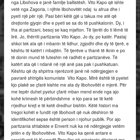
nga Libohova e janë familje ballistësh. Vito Kapo që ishte
vetë nga Zagoria, i njihte libohovitët ndaj iu afrua dhe i
pyeti një për një. Pasi bëri këtë gjë u takua me atë që
drejtonte gjyqin dhe e pyeti se sa do të pushkatonin. Dy, i
tha ai partizani, besoj se kaq mjafton. Të tjerët do ti lëmë të
lirë. Jo, thërriti partizania Vito Kapo. Jo dy, po katër. Pastaj
shkoi tek ata që i mbanin të lidhur, zgjodhi dhe dy të tjerë, e
kështu të katërt i mbajtën. Të tjerëve u thanë të iknin e po
të donin mund të futeshin në radhët e partizanëve. Të
katërt ata që i ndanë në një anë pas pak i pushkatuan.
Kështu që dy shpirtra njerëzorë janë në ndërgjegjen e
pavrarë shtrigës komuniste Vito Kapo. Mirë është të pyetet
kjo plakë se çfarë kishte me ata dy libohovitët e mjerë. Për
me tepër duhet pyetur çfarë mban mend ende nga ajo
kohë krimesh të përbindshme e kjo para se të ketë
rrjedhur krejt e të ketë dredhur bishtin. Këtë histori ma
tregoi kohët e fundit një libohovit që nuk dëshiron të
identifikohet sepse është person i njohur publik. Por ajo
partizania shtabiste e Enverit nuk ka në ndërgjegje vetëm
jetën e dy libohovitëve. Vito Kapo ka qenë antare e
presidiumit të Kuvendit Popullor që miratonte dënimet me