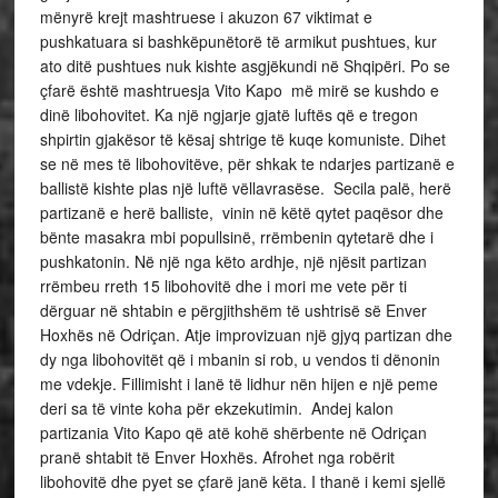
mënyrë krejt mashtruese i akuzon 67 viktimat e
pushkatuara si bashkëpunëtorë të armikut pushtues, kur
ato ditë pushtues nuk kishte asgjëkundi në Shqipëri. Po se
çfarë është mashtruesja Vito Kapo më mirë se kushdo e
dinë libohovitet. Ka një ngjarje gjatë luftës që e tregon
shpirtin gjakësor të kësaj shtrige të kuqe komuniste. Dihet
se në mes të libohovitëve, për shkak te ndarjes partizanë e
ballistë kishte plas një luftë vëllavrasëse. Secila palë, herë
partizanë e herë balliste, vinin në këtë qytet paqësor dhe
bënte masakra mbi popullsinë, rrëmbenin qytetarë dhe i
pushkatonin. Në një nga këto ardhje, një njësit partizan
rrëmbeu rreth 15 libohovitë dhe i mori me vete për ti
dërguar në shtabin e përgjithshëm të ushtrisë së Enver
Hoxhës në Odriçan. Atje improvizuan një gjyq partizan dhe
dy nga libohovitët që i mbanin si rob, u vendos ti dënonin
me vdekje. Fillimisht i lanë të lidhur nën hijen e një peme
deri sa të vinte koha për ekzekutimin. Andej kalon
partizania Vito Kapo që atë kohë shërbente në Odriçan
pranë shtabit të Enver Hoxhës. Afrohet nga robërit
libohovitë dhe pyet se çfarë janë këta. I thanë i kemi sjellë