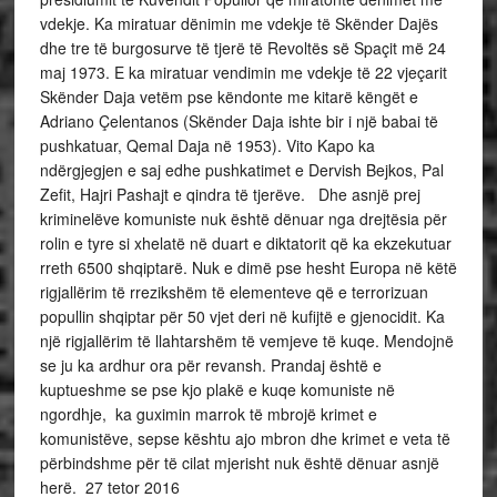
vdekje. Ka miratuar dënimin me vdekje të Skënder Dajës
dhe tre të burgosurve të tjerë të Revoltës së Spaçit më 24
maj 1973. E ka miratuar vendimin me vdekje të 22 vjeçarit
Skënder Daja vetëm pse këndonte me kitarë këngët e
Adriano Çelentanos (Skënder Daja ishte bir i një babai të
pushkatuar, Qemal Daja në 1953). Vito Kapo ka
ndërgjegjen e saj edhe pushkatimet e Dervish Bejkos, Pal
Zefit, Hajri Pashajt e qindra të tjerëve. Dhe asnjë prej
kriminelëve komuniste nuk është dënuar nga drejtësia për
rolin e tyre si xhelatë në duart e diktatorit që ka ekzekutuar
rreth 6500 shqiptarë. Nuk e dimë pse hesht Europa në këtë
rigjallërim të rrezikshëm të elementeve që e terrorizuan
popullin shqiptar për 50 vjet deri në kufijtë e gjenocidit. Ka
një rigjallërim të llahtarshëm të vemjeve të kuqe. Mendojnë
se ju ka ardhur ora për revansh. Prandaj është e
kuptueshme se pse kjo plakë e kuqe komuniste në
ngordhje, ka guximin marrok të mbrojë krimet e
komunistëve, sepse kështu ajo mbron dhe krimet e veta të
përbindshme për të cilat mjerisht nuk është dënuar asnjë
herë. 27 tetor 2016