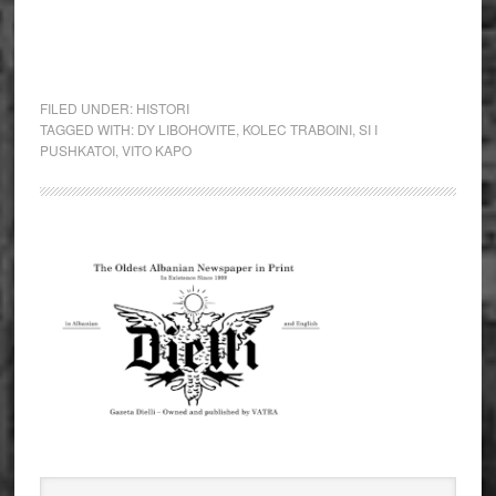
FILED UNDER:
HISTORI
TAGGED WITH:
DY LIBOHOVITE
,
KOLEC TRABOINI
,
SI I
PUSHKATOI
,
VITO KAPO