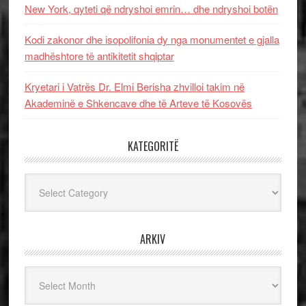
New York, qyteti që ndryshoi emrin… dhe ndryshoi botën
Kodi zakonor dhe isopolifonia dy nga monumentet e gjalla
madhështore të antikitetit shqiptar
Kryetari i Vatrës Dr. Elmi Berisha zhvilloi takim në
Akademinë e Shkencave dhe të Arteve të Kosovës
KATEGORITË
Kategoritë
ARKIV
Arkiv