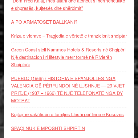
“Dom Fred Kalaj, mes altarit dhe atdheut si hermeneutikë
e shpresës, kujtesës dhe shërbimit”
A PO ARMATOSET BALLKANI?
Kriza e vlerave – Tragjedia e vërtetë e tranzicionit shqiptar
Green Coast sjell Nammos Hotels & Resorts në Shqipëri:
Një destinacion i ri lifestyle merr formë në Rivierën
Shqiptare
PUEBLO (1966) / HISTORIA E SPANJOLLES NGA
VALENCIA QË PËRFUNDOI NË LUSHNJE — 29 VJET
PRITJE (1937 – 1966) TË NJË TELEFONATE NGA DY
MOTRAT
Kujtojmë sakrificën e familjes Lleshi për lirinë e Kosovës
SPAÇI NUK E MPOSHTI SHPIRTIN