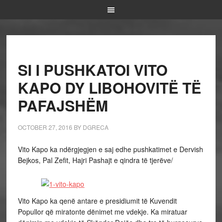
SI I PUSHKATOI VITO
KAPO DY LIBOHOVITË TË
PAFAJSHËM
OCTOBER 27, 2016
BY
DGRECA
Vito Kapo ka ndërgjegjen e saj edhe pushkatimet e Dervish
Bejkos, Pal Zefit, Hajri Pashajt e qindra të tjerëve/
Vito Kapo ka qenë antare e presidiumit të Kuvendit
Popullor që miratonte dënimet me vdekje. Ka miratuar