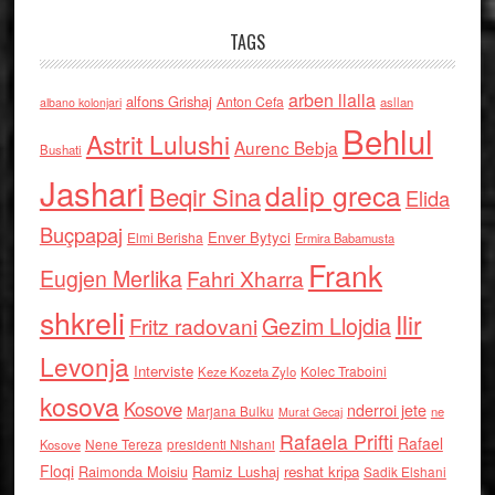
TAGS
arben llalla
alfons Grishaj
Anton Cefa
asllan
albano kolonjari
Behlul
Astrit Lulushi
Aurenc Bebja
Bushati
Jashari
dalip greca
Beqir Sina
Elida
Buçpapaj
Enver Bytyci
Elmi Berisha
Ermira Babamusta
Frank
Eugjen Merlika
Fahri Xharra
shkreli
Ilir
Gezim Llojdia
Fritz radovani
Levonja
Interviste
Kolec Traboini
Keze Kozeta Zylo
kosova
Kosove
nderroi jete
Marjana Bulku
ne
Murat Gecaj
Rafaela Prifti
Rafael
Nene Tereza
Kosove
presidenti Nishani
Floqi
Raimonda Moisiu
Ramiz Lushaj
reshat kripa
Sadik Elshani