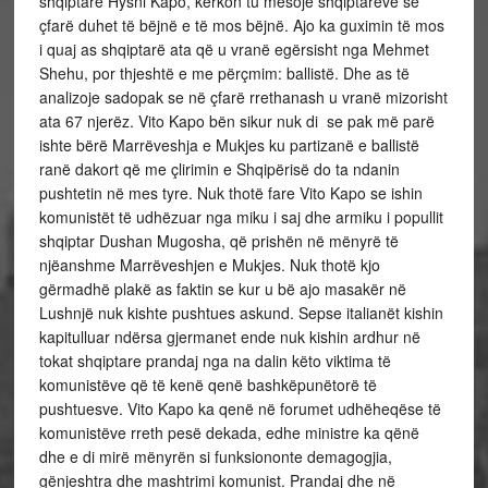
shqiptare Hysni Kapo, kërkon tu mësojë shqiptarëve se
çfarë duhet të bëjnë e të mos bëjnë. Ajo ka guximin të mos
i quaj as shqiptarë ata që u vranë egërsisht nga Mehmet
Shehu, por thjeshtë e me përçmim: ballistë. Dhe as të
analizoje sadopak se në çfarë rrethanash u vranë mizorisht
ata 67 njerëz. Vito Kapo bën sikur nuk di se pak më parë
ishte bërë Marrëveshja e Mukjes ku partizanë e ballistë
ranë dakort që me çlirimin e Shqipërisë do ta ndanin
pushtetin në mes tyre. Nuk thotë fare Vito Kapo se ishin
komunistët të udhëzuar nga miku i saj dhe armiku i popullit
shqiptar Dushan Mugosha, që prishën në mënyrë të
njëanshme Marrëveshjen e Mukjes. Nuk thotë kjo
gërmadhë plakë as faktin se kur u bë ajo masakër në
Lushnjë nuk kishte pushtues askund. Sepse italianët kishin
kapitulluar ndërsa gjermanet ende nuk kishin ardhur në
tokat shqiptare prandaj nga na dalin këto viktima të
komunistëve që të kenë qenë bashkëpunëtorë të
pushtuesve. Vito Kapo ka qenë në forumet udhëheqëse të
komunistëve rreth pesë dekada, edhe ministre ka qënë
dhe e di mirë mënyrën si funksiononte demagogjia,
gënjeshtra dhe mashtrimi komunist. Prandaj dhe në