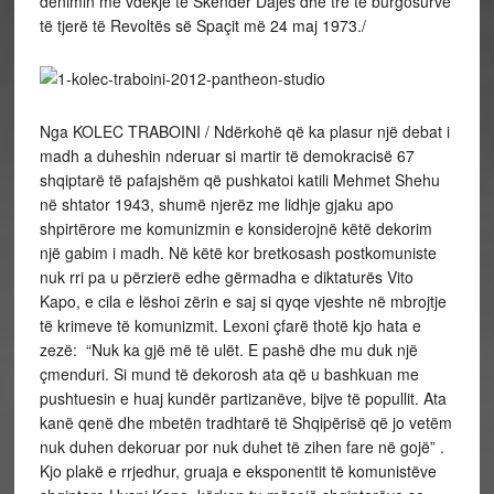
dënimin me vdekje të Skënder Dajës dhe tre të burgosurve
të tjerë të Revoltës së Spaçit më 24 maj 1973./
Nga KOLEC TRABOINI / Ndërkohë që ka plasur një debat i
madh a duheshin nderuar si martir të demokracisë 67
shqiptarë të pafajshëm që pushkatoi katili Mehmet Shehu
në shtator 1943, shumë njerëz me lidhje gjaku apo
shpirtërore me komunizmin e konsiderojnë këtë dekorim
një gabim i madh. Në këtë kor bretkosash postkomuniste
nuk rri pa u përzierë edhe gërmadha e diktaturës Vito
Kapo, e cila e lëshoi zërin e saj si qyqe vjeshte në mbrojtje
të krimeve të komunizmit. Lexoni çfarë thotë kjo hata e
zezë: “Nuk ka gjë më të ulët. E pashë dhe mu duk një
çmenduri. Si mund të dekorosh ata që u bashkuan me
pushtuesin e huaj kundër partizanëve, bijve të popullit. Ata
kanë qenë dhe mbetën tradhtarë të Shqipërisë që jo vetëm
nuk duhen dekoruar por nuk duhet të zihen fare në gojë” .
Kjo plakë e rrjedhur, gruaja e eksponentit të komunistëve