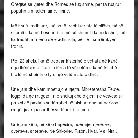
Greqisë së vjetër dhe Romës së fuqishme, për ta ruajtur
popullin tim, tokën time, Ilirinë.
Më kanë tradhtuar, më kanë tradhtuar ata të cilëve më së
shumti u kamë besuar dhe më së shumti i kam dashur, më
ka tradhtuar njeriu që e adhuroja, për të ma rrëmbyer
fronin.
Plot 23 shekuj kanë treguar historinë e vet ata që kanë
ngadhënjyer e fituar, ndërsa të vërtetën e kanë fshehë
thellë në shpirtin e tyre, që vetëm ata e dinë.
Unë jam dhe kam mbet ajo e njëjta, Mbretëresha Teutë,
legjenda që rrugëton me shekuj dhe digjem në vetvete si
prushi që pastaj shndërrohet në pishtar dhe ua ndriçon
rrugët juve, pasardhësve të mi dhe mua.
Unë jam këtu, në këto hapësira, ndërmjet njerëzve,
qyteteve, shteteve. Në Shkodër, Rizon, Hvar, Vis, Nin…