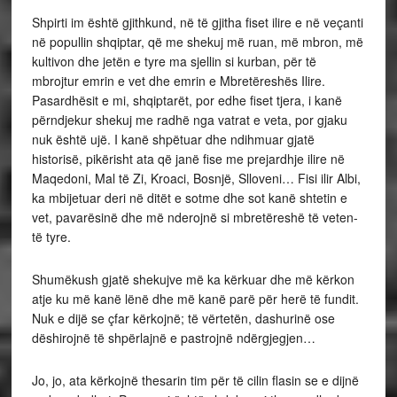
Shpirti im është gjithkund, në të gjitha fiset ilire e në veçanti
në popullin shqiptar, që me shekuj më ruan, më mbron, më
kultivon dhe jetën e tyre ma sjellin si kurban, për të
mbrojtur emrin e vet dhe emrin e Mbretëreshës Ilire.
Pasardhësit e mi, shqiptarët, por edhe fiset tjera, i kanë
përndjekur shekuj me radhë nga vatrat e veta, por gjaku
nuk është ujë. I kanë shpëtuar dhe ndihmuar gjatë
historisë, pikërisht ata që janë fise me prejardhje ilire në
Maqedoni, Mal të Zi, Kroaci, Bosnjë, Slloveni… Fisi ilir Albi,
ka mbijetuar deri në ditët e sotme dhe sot kanë shtetin e
vet, pavarësinë dhe më nderojnë si mbretëreshë të veten-
të tyre.
Shumëkush gjatë shekujve më ka kërkuar dhe më kërkon
atje ku më kanë lënë dhe më kanë parë për herë të fundit.
Nuk e dijë se çfar kërkojnë; të vërtetën, dashurinë ose
dëshirojnë të shpërlajnë e pastrojnë ndërgjegjen…
Jo, jo, ata kërkojnë thesarin tim për të cilin flasin se e dijnë