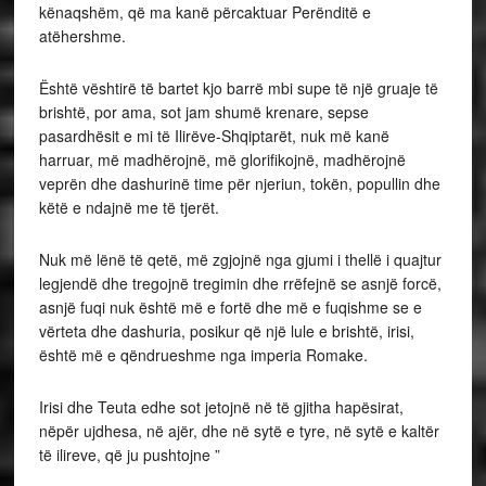
kënaqshëm, që ma kanë përcaktuar Perënditë e
atëhershme.
Është vështirë të bartet kjo barrë mbi supe të një gruaje të
brishtë, por ama, sot jam shumë krenare, sepse
pasardhësit e mi të Ilirëve-Shqiptarët, nuk më kanë
harruar, më madhërojnë, më glorifikojnë, madhërojnë
veprën dhe dashurinë time për njeriun, tokën, popullin dhe
këtë e ndajnë me të tjerët.
Nuk më lënë të qetë, më zgjojnë nga gjumi i thellë i quajtur
legjendë dhe tregojnë tregimin dhe rrëfejnë se asnjë forcë,
asnjë fuqi nuk është më e fortë dhe më e fuqishme se e
vërteta dhe dashuria, posikur që një lule e brishtë, irisi,
është më e qëndrueshme nga imperia Romake.
Irisi dhe Teuta edhe sot jetojnë në të gjitha hapësirat,
nëpër ujdhesa, në ajër, dhe në sytë e tyre, në sytë e kaltër
të ilireve, që ju pushtojne ”