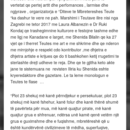
vertetat qe pertej artit dhe perfomances , larmise dhe
ngjyrave , organizatorja e “Diteve te Mbretereshes Teute
“ka dashur te vere ne pah. Marshimi i Teutave ilire nisi nga
Zagrebi ne tetor 2017 me Laura Albanezin e Dr Ruki
Kondaj qe trashegimnine kulturore e festojne tashme edhe
me ligj ne Kanadane e larget, me Shenida Bilalin qe ka 27
vjet qe i therret Teutes me art e me shkrime dhe qe nderon
me mirnjohje e respekt cdo kontributor ,me dhjetra e
dhjetra artiste e krijues qe do ti bashkohen ketij rrugetimi te
sterlashte drejt udheve te reja. Dhe qe te gjitha keto akte
jane te sistemuara ne revisten Iliria ku Shenida eshte
kryeredaktore dhe gazetare. Le ta leme monologun e
Teutes te flase …
“Plot 23 shekuj më kanë përndjekur e persekutuar, plot 23
shekuj më kanë fshehur, kanë folur dhe kanë thënë shumë
të pavërteta për mua, më kanë quajtur pirate, më kanë
quajtur grua e shfrenuar, ndërsa unë kamë qenë vetëm një
grua e guximshme dhe e fuqishme, mbretëreshë që u
është kundërvënë civilizimeve të mëdha, superfuqive,