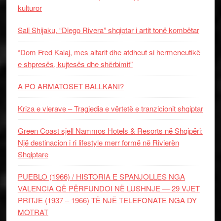
kulturor
Sali Shijaku, “Diego Rivera” shqiptar i artit tonë kombëtar
“Dom Fred Kalaj, mes altarit dhe atdheut si hermeneutikë
e shpresës, kujtesës dhe shërbimit”
A PO ARMATOSET BALLKANI?
Kriza e vlerave – Tragjedia e vërtetë e tranzicionit shqiptar
Green Coast sjell Nammos Hotels & Resorts në Shqipëri:
Një destinacion i ri lifestyle merr formë në Rivierën
Shqiptare
PUEBLO (1966) / HISTORIA E SPANJOLLES NGA
VALENCIA QË PËRFUNDOI NË LUSHNJE — 29 VJET
PRITJE (1937 – 1966) TË NJË TELEFONATE NGA DY
MOTRAT