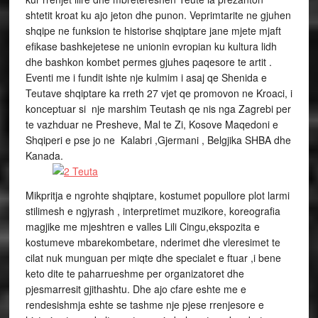
shtetit kroat ku ajo jeton dhe punon. Veprimtarite ne gjuhen
shqipe ne funksion te historise shqiptare jane mjete mjaft
efikase bashkejetese ne unionin evropian ku kultura lidh
dhe bashkon kombet permes gjuhes paqesore te artit .
Eventi me i fundit ishte nje kulmim i asaj qe Shenida e
Teutave shqiptare ka rreth 27 vjet qe promovon ne Kroaci, i
konceptuar si nje marshim Teutash qe nis nga Zagrebi per
te vazhduar ne Presheve, Mal te Zi, Kosove Maqedoni e
Shqiperi e pse jo ne Kalabri ,Gjermani , Belgjika SHBA dhe
Kanada.
Mikpritja e ngrohte shqiptare, kostumet popullore plot larmi
stilimesh e ngjyrash , interpretimet muzikore, koreografia
magjike me mjeshtren e valles Lili Cingu,ekspozita e
kostumeve mbarekombetare, nderimet dhe vleresimet te
cilat nuk munguan per miqte dhe specialet e ftuar ,i bene
keto dite te paharrueshme per organizatoret dhe
pjesmarresit gjithashtu. Dhe ajo cfare eshte me e
rendesishmja eshte se tashme nje pjese rrenjesore e