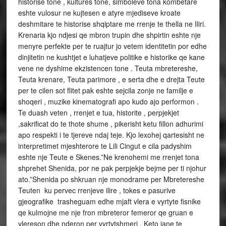
historise tone , kultures tone, simboleve tona kombetare
eshte vulosur ne kujtesen e atyre mjediseve kroate
deshmitare te historise shqiptare me rrenje te thella ne Iliri.
Krenaria kjo ndjesi qe mbron trupin dhe shpirtin eshte nje
menyre perfekte per te ruajtur jo vetem identitetin por edhe
dinjitetin ne kushtjet e luhatjeve politike e historike qe kane
vene ne dyshime ekzistencen tone . Teuta mbretereshe,
Teuta krenare, Teuta parimore , e serta dhe e drejta Teute
per te cilen sot flitet pak eshte sejcila zonje ne familje e
shoqeri , muzike kinematografi apo kudo ajo performon .
Te duash veten , rrenjet e tua, historite , perpjekjet
,sakrificat do te thote shume , pikerisht ketu fillon adhurimi
apo respekti i te tjereve ndaj teje. Kjo lexohej qartesisht ne
interpretimet mjeshterore te Lili Cingut e cila padyshim
eshte nje Teute e Skenes.”Ne krenohemi me rrenjet tona
shprehet Shenida, por ne pak perpjekje bejme per ti njohur
ato.”Shenida po shkruan nje monodrame per Mbretereshe
Teuten ku pervec rrenjeve ilire , tokes e pasurive
gjeografike trasheguam edhe mjaft vlera e vyrtyte fisnike
qe kulmojne me nje fron mbreteror femeror qe gruan e
vlereson dhe nderon per vyrtytshmeri . Keto jane te