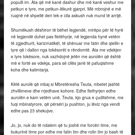
populli im. Ata që më kanë dashur dhe më kanë veshur me
petkun e tyre, me petkun-lëkurë gjarpri. Më mbrojnë e më
ruajnë në shpellë deri tek e cila askush nuk mund të arrijë.
Shumëkush dëshiron të bëhet legjendë, mirëpo për të hyrë
në legjendë duhet pas fletëhyrje, në legjenda hynë vetëm
të zgjedhurit, karizmatikët, të shënuar me fatin dhe qiellin e
tyre që i dallon nga tokësorët e rëndomtë. Ata me vdekjen
e tyre tokësore, nuk vazhdojnë jetën me aurolën që është
më e fortë se vdekja, para së cilës janë të pafuqishme
koha dhe kalimtarja.
Këtë aurolë që mbaj si Mbretëresha Teuta, mbetet jashtë
zhvillimeve dhe rrjedhave kohore. Edhe flethyrjen edhe
aurolën e kam vetëm unë, Teuta, kjo grua e çuditshme, me
fuqi mbinatyrore, që përsëri ju pushton, ju lëviz nga vendi
edhe pas 23 shekujve.
Jo, jo, nuk do të ndalem që tu joshë me forcën time, me
bukurinë time por edhe me fatin tim dhe rolin tim jo bash të