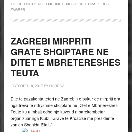
TAGGED WITH:
HAZIR MEHMETI
,
MESUESIT E DIASPORES
,
ZAGREB
ZAGREBI MIRPRITI
GRATE SHQIPTARE NE
DITET E MBRETERESHES
TEUTA
OCTOBER 18, 2017
BY
DGRECA
Dite te pazakonta tetori ne Zagrebin e bukur qe mirpriti gra
nga treva te ndryshme shqiptare ne Ditet e Mbretereshes
Teute ku u mbajt edhe nje kuvend mbarekombetar
organizuar nga Klubi i Grave te Kroacise me presidente
zonjen Shenida Bilali./