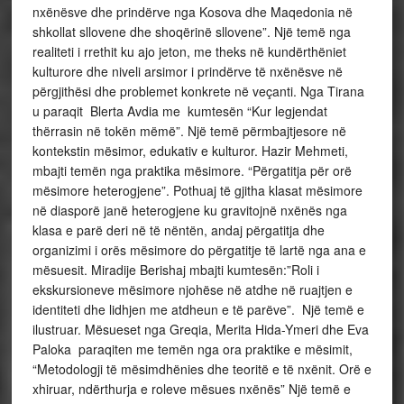
nxënësve dhe prindërve nga Kosova dhe Maqedonia në
shkollat sllovene dhe shoqërinë sllovene”. Një temë nga
realiteti i rrethit ku ajo jeton, me theks në kundërthëniet
kulturore dhe niveli arsimor i prindërve të nxënësve në
përgjithësi dhe problemet konkrete në veçanti. Nga Tirana
u paraqit Blerta Avdia me kumtesën “Kur legjendat
thërrasin në tokën mëmë”. Një temë përmbajtjesore në
kontekstin mësimor, edukativ e kulturor. Hazir Mehmeti,
mbajti temën nga praktika mësimore. “Përgatitja për orë
mësimore heterogjene”. Pothuaj të gjitha klasat mësimore
në diasporë janë heterogjene ku gravitojnë nxënës nga
klasa e parë deri në të nëntën, andaj përgatitja dhe
organizimi i orës mësimore do përgatitje të lartë nga ana e
mësuesit. Miradije Berishaj mbajti kumtesën:”Roli i
ekskursioneve mësimore njohëse në atdhe në ruajtjen e
identiteti dhe lidhjen me atdheun e të parëve”. Një temë e
ilustruar. Mësueset nga Greqia, Merita Hida-Ymeri dhe Eva
Paloka paraqiten me temën nga ora praktike e mësimit,
“Metodologji të mësimdhënies dhe teoritë e të nxënit. Orë e
xhiruar, ndërthurja e roleve mësues nxënës” Një temë e