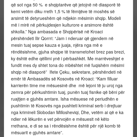
që sot nga 50 % e shqiptarëve që jetojnë në diasporë të
kemi vetëm diku rreth 1,5 % të fëmijëve të moshës së
arsimit të detyrueshëm që ndjekin mësimin shqip. Modeli
më i mirë në përkujdesjen kulturore e arsimore është
shkolla.” Nga ambasada e Shqipërisë në Kroaci
përshëndeti Ilir Qorrri: “Jam i nderuar që gjendem në
mesin tuaj sepse kauza e juaja, njëra nga më e
rëndësishme, gjuha shqipe të transmetohet brez pas brezi,
ky është edhe qëllimi ynë i përbashkët. Me marrëveshjet e
fundit mes dy shtet tona do mbështet më fuqishëm mësimi
shqip në diasporë” Ifete Çeku, sekretare, përshëndeti në
emër të Ambasadës së Kosovës në Kroaci: “Kam filluar
karrierën time me mësuesinë dhe më lejoni të ju uroj nga
zemra për përkushtimin tuaj, punën tuaj fisnike që bëni për
ruajtjen e gjuhës amtare. Isha mësuese në periudhën e
pushtimin të Kosovës nga pushteti kriminal serb i drejtuar
nga krimineli Slobodan Millosheviqi, Dhe, vetëm ai që e ka
ndier në lëkurën e vet përvojën e mësuesit në këto
rrethana, e di se sa i rëndësishme është për një komb të
mësuarit e gjuhës amtare”.