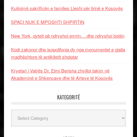
Kujtojmë sakrificën e familjes Lleshi për lirinë e Kosovës
SPAÇI NUK E MPOSHTI SHPIRTIN
New York, qyteti që ndryshoi emrin… dhe ndryshoi botën
Kodi zakonor dhe isopolifonia dy nga monumentet e gjalla
madhështore të antikitetit shqiptar
Kryetari i Vatrës Dr. Elmi Berisha zhvilloi takim në
Akademinë e Shkencave dhe të Arteve të Kosovës
KATEGORITË
Kategoritë