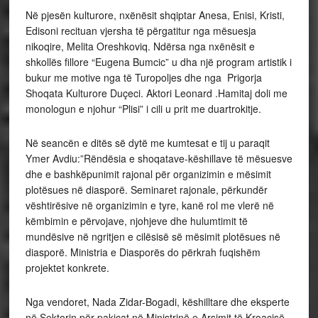
Në pjesën kulturore, nxënësit shqiptar Anesa, Enisi, Kristi,
Edisoni recituan vjersha të përgatitur nga mësuesja
nikoqire, Melita Oreshkoviq. Ndërsa nga nxënësit e
shkollës fillore “Eugena Bumcic” u dha një program artistik i
bukur me motive nga të Turopoljes dhe nga Prigorja
Shoqata Kulturore Duçeci. Aktori Leonard .Hamitaj doli me
monologun e njohur “Plisi” i cili u prit me duartrokitje.
Në seancën e ditës së dytë me kumtesat e tij u paraqit
Ymer Avdiu:”Rëndësia e shoqatave-këshillave të mësuesve
dhe e bashkëpunimit rajonal për organizimin e mësimit
plotësues në diasporë. Seminaret rajonale, përkundër
vështirësive në organizimin e tyre, kanë rol me vlerë në
këmbimin e përvojave, njohjeve dhe hulumtimit të
mundësive në ngritjen e cilësisë së mësimit plotësues në
diasporë. Ministria e Diasporës do përkrah fuqishëm
projektet konkrete.
Nga vendoret, Nada Zidar-Bogadi, këshilltare dhe eksperte
në Sektorin për pakicat në Ministrinë e Arsimit të Kroacisë