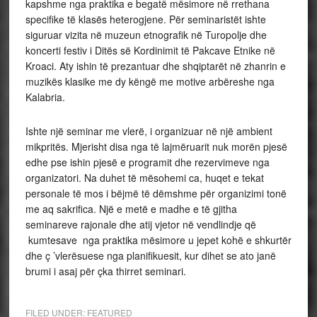
kapshme nga praktika e begatë mësimore në rrethana
specifike të klasës heterogjene. Për seminaristët ishte
siguruar vizita në muzeun etnografik në Turopolje dhe
koncerti festiv i Ditës së Kordinimit të Pakcave Etnike në
Kroaci. Aty ishin të prezantuar dhe shqiptarët në zhanrin e
muzikës klasike me dy këngë me motive arbëreshe nga
Kalabria.
Ishte një seminar me vlerë, i organizuar në një ambient
mikpritës. Mjerisht disa nga të lajmëruarit nuk morën pjesë
edhe pse ishin pjesë e programit dhe rezervimeve nga
organizatori. Na duhet të mësohemi ca, huqet e tekat
personale të mos i bëjmë të dëmshme për organizimi tonë
me aq sakrifica. Një e metë e madhe e të gjitha
seminareve rajonale dhe atij vjetor në vendlindje që
kumtesave nga praktika mësimore u jepet kohë e shkurtër
dhe ç ’vlerësuese nga planifikuesit, kur dihet se ato janë
brumi i asaj për çka thirret seminari.
FILED UNDER:
FEATURED