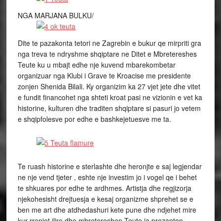
NGA MARJANA BULKU/
Dite te pazakonta tetori ne Zagrebin e bukur qe mirpriti gra
nga treva te ndryshme shqiptare ne Ditet e Mbretereshes
Teute ku u mbajt edhe nje kuvend mbarekombetar
organizuar nga Klubi i Grave te Kroacise me presidente
zonjen Shenida Bilali. Ky organizim ka 27 vjet jete dhe vitet
e fundit financohet nga shteti kroat pasi ne vizionin e vet ka
historine, kulturen dhe traditen shqiptare si pasuri jo vetem
e shqipfolesve por edhe e bashkejetuesve me ta.
Te ruash historine e sterlashte dhe heronjte e saj legjendar
ne nje vend tjeter , eshte nje investim jo i vogel qe i behet
te shkuares por edhe te ardhmes. Artistja dhe regjizorja
njekohesisht drejtuesja e kesaj organizme shprehet se e
ben me art dhe atdhedashuri kete pune dhe ndjehet mire
kur rrenjet ilire dhe mbretereshen Teute ia prezanton