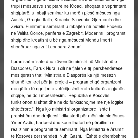
trupi i mësuesve shqiptarë në Kroaci, shoqata e veprimtarë
shqiptarë, u mbajt seminar ku morën pjesë mësues nga
Austria, Greqia, Italia, Kroacia, Sllovenia, Gjermania dhe
Zvicra. Punimet e seminarit u mbajtën në hotelin Phoenix
në Velika Goricë, periferia e Zagrebit. Moderimi i programit
shqip dhe kroatisht u bë nga mësuesi Mendu Imeri i
shoqëruar nga znj.Leonoara Zenuni.
I pranishëm ishte dhe zëvendësministri në Ministrinë e
Diasporës, Faruk Nura, i cili në fjalën e tij përshëndetëse
mes tjerash tha: “Ministria e Diasporës ka një mesazh
shumë konkret për ju, projekt – programet që organizoni
me qëllim të ngritjen e vetëdijesimit rreth kulturës e gjuhës
shqipe, ne do i mbështesim. Republika e Kosovës
funksionon si shtet dhe ne do funksionojmë me një logjikë
shtetërore.” Nga kjo ministri si organizatore ishte i
pranishëm dhe drejtuesi i dikasterit për mësimin plotësues
Ymer Avdiu, hartuesi dhe koordinatori në përpilimin e
realizimin e programit të seminarit. Nga Ministria e Arsimit
të Kosovës përshëndeti Nuhi Gashi. “Është e dhembshme