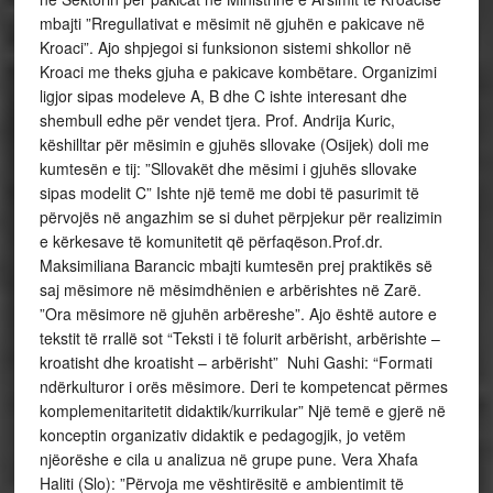
mbajti ”Rregullativat e mësimit në gjuhën e pakicave në
Kroaci”. Ajo shpjegoi si funksionon sistemi shkollor në
Kroaci me theks gjuha e pakicave kombëtare. Organizimi
ligjor sipas modeleve A, B dhe C ishte interesant dhe
shembull edhe për vendet tjera. Prof. Andrija Kuric,
këshilltar për mësimin e gjuhës sllovake (Osijek) doli me
kumtesën e tij: ”Sllovakët dhe mësimi i gjuhës sllovake
sipas modelit C” Ishte një temë me dobi të pasurimit të
përvojës në angazhim se si duhet përpjekur për realizimin
e kërkesave të komunitetit që përfaqëson.Prof.dr.
Maksimiliana Barancic mbajti kumtesën prej praktikës së
saj mësimore në mësimdhënien e arbërishtes në Zarë.
”Ora mësimore në gjuhën arbëreshe”. Ajo është autore e
tekstit të rrallë sot “Teksti i të folurit arbërisht, arbërishte –
kroatisht dhe kroatisht – arbërisht” Nuhi Gashi: “Formati
ndërkulturor i orës mësimore. Deri te kompetencat përmes
komplemenitaritetit didaktik/kurrikular” Një temë e gjerë në
konceptin organizativ didaktik e pedagogjik, jo vetëm
njëorëshe e cila u analizua në grupe pune. Vera Xhafa
Haliti (Slo): ”Përvoja me vështirësitë e ambientimit të