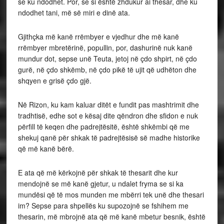
se ku ndodhet. Por, se si është zhdukur ai thesar, dhe ku
ndodhet tani, më së miri e dinë ata.
Gjithçka më kanë rrëmbyer e vjedhur dhe më kanë
rrëmbyer mbretërinë, popullin, por, dashurinë nuk kanë
mundur dot, sepse unë Teuta, jetoj në çdo shpirt, në çdo
gurë, në çdo shkëmb, në çdo pikë të ujit që udhëton dhe
shqyen e grisë çdo gjë.
Në Rizon, ku kam kaluar ditët e fundit pas mashtrimit dhe
tradhtisë, edhe sot e kësaj dite qëndron dhe sfidon e nuk
përfill të keqen dhe padrejtësitë, është shkëmbi që me
shekuj qanë për shkak të padrejtësisë së madhe historike
që më kanë bërë.
E ata që më kërkojnë për shkak të thesarit dhe kur
mendojnë se më kanë gjetur, u ndalet fryma se si ka
mundësi që të mos munden me mbërri tek unë dhe thesari
im? Sepse para shpellës ku supozojnë se fshihem me
thesarin, më mbrojnë ata që më kanë mbetur besnik, është