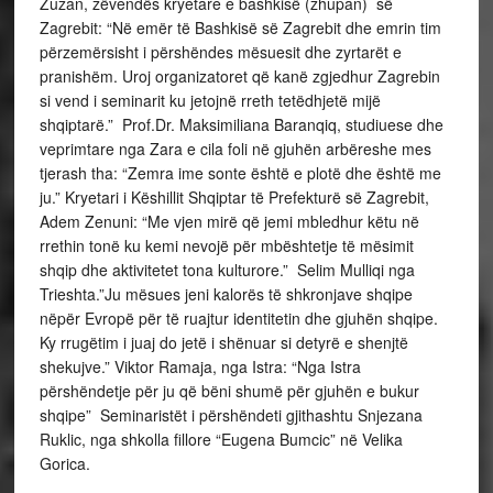
Zuzan, zëvendës kryetare e bashkisë (zhupan) së
Zagrebit: “Në emër të Bashkisë së Zagrebit dhe emrin tim
përzemërsisht i përshëndes mësuesit dhe zyrtarët e
pranishëm. Uroj organizatoret që kanë zgjedhur Zagrebin
si vend i seminarit ku jetojnë rreth tetëdhjetë mijë
shqiptarë.” Prof.Dr. Maksimiliana Baranqiq, studiuese dhe
veprimtare nga Zara e cila foli në gjuhën arbëreshe mes
tjerash tha: “Zemra ime sonte është e plotë dhe është me
ju.” Kryetari i Këshillit Shqiptar të Prefekturë së Zagrebit,
Adem Zenuni: “Me vjen mirë që jemi mbledhur këtu në
rrethin tonë ku kemi nevojë për mbështetje të mësimit
shqip dhe aktivitetet tona kulturore.” Selim Mulliqi nga
Trieshta.”Ju mësues jeni kalorës të shkronjave shqipe
nëpër Evropë për të ruajtur identitetin dhe gjuhën shqipe.
Ky rrugëtim i juaj do jetë i shënuar si detyrë e shenjtë
shekujve.” Viktor Ramaja, nga Istra: “Nga Istra
përshëndetje për ju që bëni shumë për gjuhën e bukur
shqipe” Seminaristët i përshëndeti gjithashtu Snjezana
Ruklic, nga shkolla fillore “Eugena Bumcic” në Velika
Gorica.