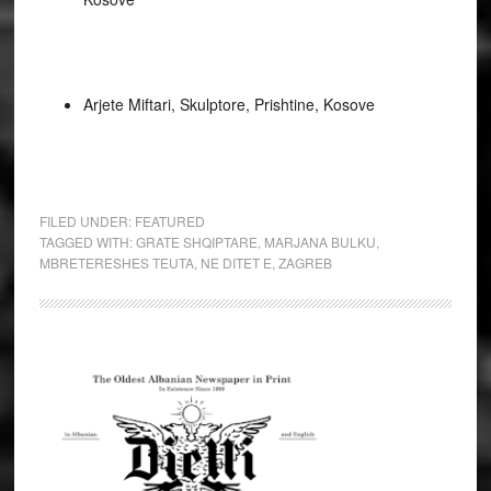
Arjete Miftari, Skulptore, Prishtine, Kosove
FILED UNDER:
FEATURED
TAGGED WITH:
GRATE SHQIPTARE
,
MARJANA BULKU
,
MBRETERESHES TEUTA
,
NE DITET E
,
ZAGREB