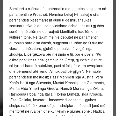
Seminari u cilësua nën patronatin e deputetes shqiptare në
parlamentin e Kroacisë, Nermina Lekaj Përlaskaj e cila i
përshëndeti pjesëmarrësit duku u dëshiruar sukës
seminarit. “Ne folëm, sa e vlefshme është mësimi i gjuhës
sonë me të cilën ne do ruajmë identitetin, traditën dhe
kulturën tonë. Në takim me një deputet në parlamentin
europian para disa ditësh, sugjerimi i tij ishte që t’i ruajmë
vlerat madhështore, gjuhët e popujve të vegjël nga
zhdukja. E përgëzova për mësimin e tij, por e pyeta: “Ku
është përkujtesa ndaj çamëve në Greqi, gjuhës e kulturë
së tyre si banorë autokton, pasi ai foli për vlera evropiane
dhe përmendi atë vend. Ai nuk pati përgjigje”. Në hapje
përshëndetën mësuesit; Hazir Mehmeti nga Austria, Vera
Xhafa Haliti nga Sllovenia, Mustaf Krasniqi nga Gjermania,
Merita Hida Ymeri nga Greqia, Hamzë Morina nga Zvicra,
Rajmonda Popaj nga Italia, Florina Lumezi. nga Kroacia.
Esat Qollaku, kryetar i Unioneve: “Ledhatimi i gjuhës
shqipe na bënë krenar që jemi shqiptari, mësuesit janë më
meritorët në ruajtjen dhe kultivimin e gjuhës sonë”. Nadica