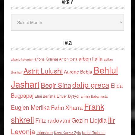
ARKIV
Arkiv
TAGS
arben llalla
alfons Grishaj
Anton Cefa
asllan
albano kolonjari
Behlul
Astrit Lulushi
Aurenc Bebja
Bushati
Jashari
dalip greca
Beqir Sina
Elida
Buçpapaj
Enver Bytyci
Elmi Berisha
Ermira Babamusta
Frank
Eugjen Merlika
Fahri Xharra
shkreli
Ilir
Gezim Llojdia
Fritz radovani
Levonja
Interviste
Kolec Traboini
Keze Kozeta Zylo