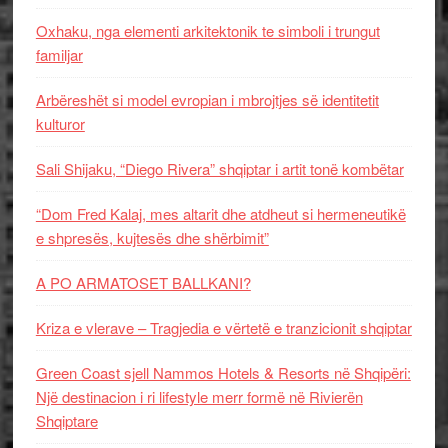
Oxhaku, nga elementi arkitektonik te simboli i trungut
familjar
Arbëreshët si model evropian i mbrojtjes së identitetit
kulturor
Sali Shijaku, “Diego Rivera” shqiptar i artit tonë kombëtar
“Dom Fred Kalaj, mes altarit dhe atdheut si hermeneutikë
e shpresës, kujtesës dhe shërbimit”
A PO ARMATOSET BALLKANI?
Kriza e vlerave – Tragjedia e vërtetë e tranzicionit shqiptar
Green Coast sjell Nammos Hotels & Resorts në Shqipëri:
Një destinacion i ri lifestyle merr formë në Rivierën
Shqiptare