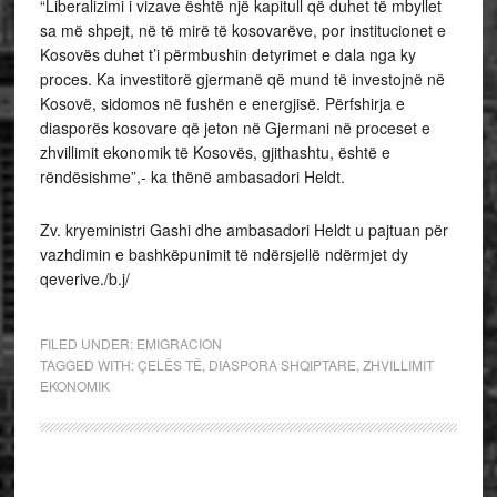
“Liberalizimi i vizave është një kapitull që duhet të mbyllet
sa më shpejt, në të mirë të kosovarëve, por institucionet e
Kosovës duhet t’i përmbushin detyrimet e dala nga ky
proces. Ka investitorë gjermanë që mund të investojnë në
Kosovë, sidomos në fushën e energjisë. Përfshirja e
diasporës kosovare që jeton në Gjermani në proceset e
zhvillimit ekonomik të Kosovës, gjithashtu, është e
rëndësishme”,- ka thënë ambasadori Heldt.
Zv. kryeministri Gashi dhe ambasadori Heldt u pajtuan për
vazhdimin e bashkëpunimit të ndërsjellë ndërmjet dy
qeverive./b.j/
FILED UNDER:
EMIGRACION
TAGGED WITH:
ÇELËS TË
,
DIASPORA SHQIPTARE
,
ZHVILLIMIT
EKONOMIK