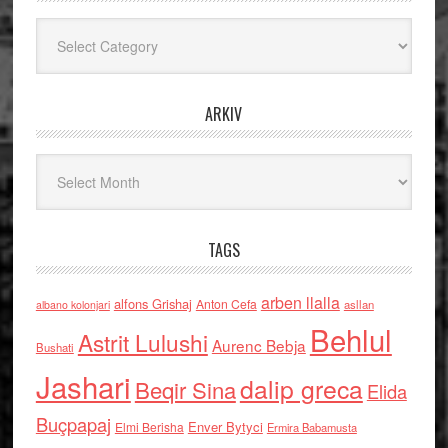
Kategoritë
ARKIV
Arkiv
TAGS
arben llalla
alfons Grishaj
Anton Cefa
asllan
albano kolonjari
Behlul
Astrit Lulushi
Aurenc Bebja
Bushati
Jashari
dalip greca
Beqir Sina
Elida
Buçpapaj
Enver Bytyci
Elmi Berisha
Ermira Babamusta