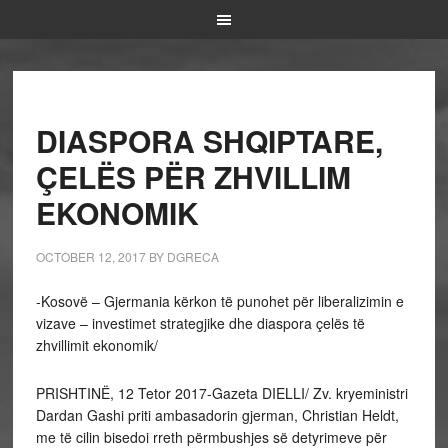
DIASPORA SHQIPTARE,
ÇELËS PËR ZHVILLIM
EKONOMIK
OCTOBER 12, 2017
BY
DGRECA
-Kosovë – Gjermania kërkon të punohet për liberalizimin e
vizave – investimet strategjike dhe diaspora çelës të
zhvillimit ekonomik/
PRISHTINË, 12 Tetor 2017-Gazeta DIELLI/ Zv. kryeministri
Dardan Gashi priti ambasadorin gjerman, Christian Heldt,
me të cilin bisedoi rreth përmbushjes së detyrimeve për