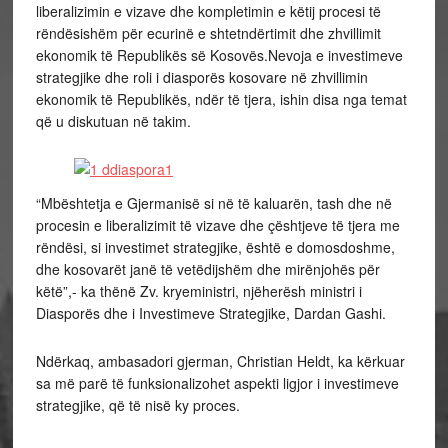
liberalizimin e vizave dhe kompletimin e këtij procesi të
rëndësishëm për ecurinë e shtetndërtimit dhe zhvillimit
ekonomik të Republikës së Kosovës.Nevoja e investimeve
strategjike dhe roli i diasporës kosovare në zhvillimin
ekonomik të Republikës, ndër të tjera, ishin disa nga temat
që u diskutuan në takim.
“Mbështetja e Gjermanisë si në të kaluarën, tash dhe në
procesin e liberalizimit të vizave dhe çështjeve të tjera me
rëndësi, si investimet strategjike, është e domosdoshme,
dhe kosovarët janë të vetëdijshëm dhe mirënjohës për
këtë”,- ka thënë Zv. kryeministri, njëherësh ministri i
Diasporës dhe i Investimeve Strategjike, Dardan Gashi.
Ndërkaq, ambasadori gjerman, Christian Heldt, ka kërkuar
sa më parë të funksionalizohet aspekti ligjor i investimeve
strategjike, që të nisë ky proces.