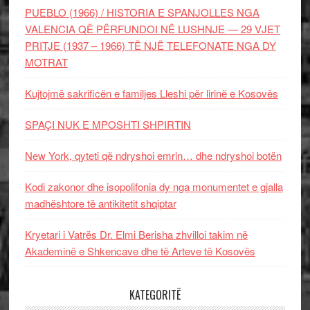
PUEBLO (1966) / HISTORIA E SPANJOLLES NGA
VALENCIA QË PËRFUNDOI NË LUSHNJE — 29 VJET
PRITJE (1937 – 1966) TË NJË TELEFONATE NGA DY
MOTRAT
Kujtojmë sakrificën e familjes Lleshi për lirinë e Kosovës
SPAÇI NUK E MPOSHTI SHPIRTIN
New York, qyteti që ndryshoi emrin… dhe ndryshoi botën
Kodi zakonor dhe isopolifonia dy nga monumentet e gjalla
madhështore të antikitetit shqiptar
Kryetari i Vatrës Dr. Elmi Berisha zhvilloi takim në
Akademinë e Shkencave dhe të Arteve të Kosovës
KATEGORITË