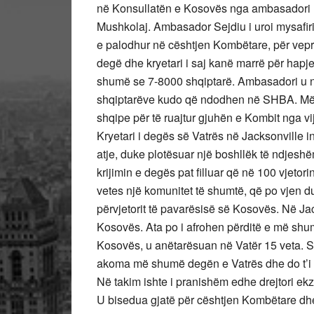
në Konsullatën e Kosovës nga ambasadori Be
Mushkolaj. Ambasador Sejdiu i uroi mysafir
e palodhur në cështjen Kombëtare, për veprim
degë dhe kryetari i saj kanë marrë për hapj
shumë se 7-8000 shqiptarë. Ambasadori u n
shqiptarëve kudo që ndodhen në SHBA. Më p
shqipe për të ruajtur gjuhën e Kombit nga vi
Kryetari i degës së Vatrës në Jacksonville 
atje, duke plotësuar një boshllëk të ndjeshëm
krijimin e degës pat filluar që në 100 vjetorin
vetes një komunitet të shumtë, që po vjen d
përvjetorit të pavarësisë së Kosovës. Në Jac
Kosovës. Ata po i afrohen përditë e më shu
Kosovës, u anëtarësuan në Vatër 15 veta. Sh
akoma më shumë degën e Vatrës dhe do t’i b
Në takim ishte i pranishëm edhe drejtori ekze
U bisedua gjatë për cështjen Kombëtare dh