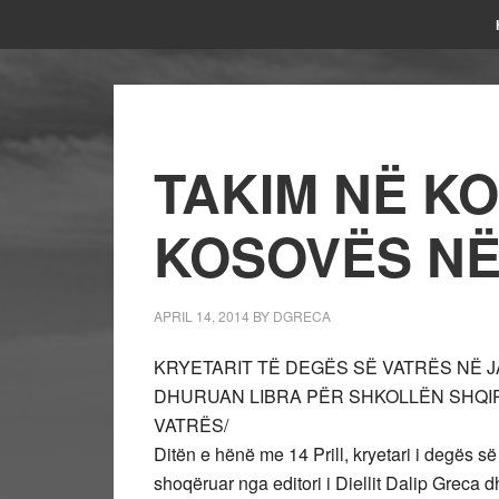
TAKIM NË K
KOSOVËS NË
APRIL 14, 2014
BY
DGRECA
KRYETARIT TË DEGËS SË VATRËS NË JA
DHURUAN LIBRA PËR SHKOLLËN SHQIP
VATRËS/
Ditën e hënë me 14 Prill, kryetari i degës së
shoqëruar nga editori i Diellit Dalip Greca d