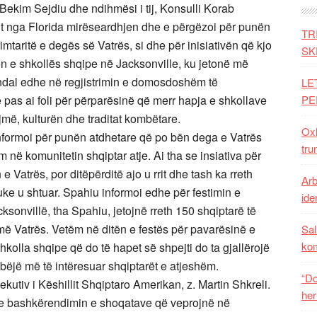
kim Sejdiu dhe ndihmësi i tij, Konsulli Korab
it nga Florida mirëseardhjen dhe e përgëzoi për punën
TR
taritë e degës së Vatrës, si dhe për inisiativën që kjo
SK
en e shkollës shqipe në Jacksonville, ku jetonë më
dal edhe në regjistrimin e domosdoshëm të
LE
as ai foli për përparësinë që merr hapja e shkollave
PE
jmë, kulturën dhe traditat kombëtare.
Oxh
informoi për punën atdhetare që po bën dega e Vatrës
tru
 në komunitetin shqiptar atje. Ai tha se insiativa për
 e Vatrës, por ditëpërditë ajo u rrit dhe tash ka rreth
Arb
uke u shtuar. Spahiu informoi edhe për festimin e
iden
ksonvillë, tha Spahiu, jetojnë rreth 150 shqiptarë të
më Vatrës. Vetëm në ditën e festës për pavarësinë e
Sal
ko
kolla shqipe që do të hapet së shpejti do ta gjallërojë
ëjë më të intëresuar shqiptarët e atjeshëm.
“Do
kutiv i Këshillit Shqiptaro Amerikan, z. Martin Shkreli.
her
e bashkërendimin e shoqatave që veprojnë në