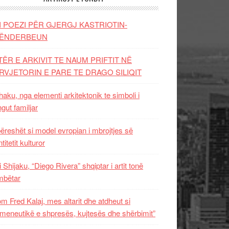
I POEZI PËR GJERGJ KASTRIOTIN-
ËNDERBEUN
TËR E ARKIVIT TE NAUM PRIFTIT NË
RVJETORIN E PARE TE DRAGO SILIQIT
aku, nga elementi arkitektonik te simboli i
ngut familjar
ëreshët si model evropian i mbrojtjes së
titetit kulturor
i Shijaku, “Diego Rivera” shqiptar i artit tonë
mbëtar
m Fred Kalaj, mes altarit dhe atdheut si
meneutikë e shpresës, kujtesës dhe shërbimit”