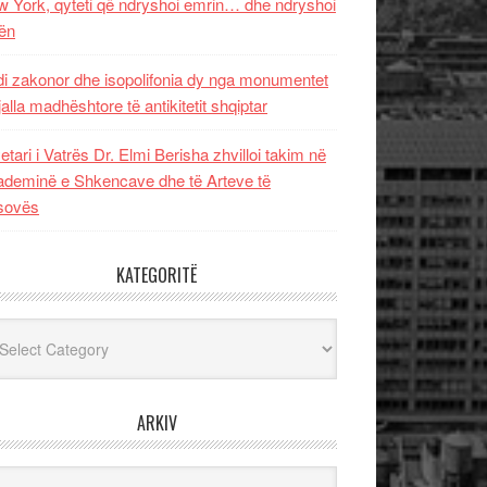
 York, qyteti që ndryshoi emrin… dhe ndryshoi
ën
i zakonor dhe isopolifonia dy nga monumentet
jalla madhështore të antikitetit shqiptar
etari i Vatrës Dr. Elmi Berisha zhvilloi takim në
deminë e Shkencave dhe të Arteve të
sovës
KATEGORITË
egoritë
ARKIV
iv