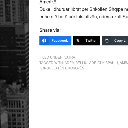
Amerikë.
Duke i dhuruar librat për Shkollën Shqipe 
edhe një herë për inisiativën, ndërsa zoti S
Share via:
Facebook
Twitter
Copy Li
FILED UNDER:
VATRA
TAGGED WITH:
ADEM BELLIU
,
ADRIATIK SPAHIU
,
AMB
KONSULLATËN E KOSOVËS