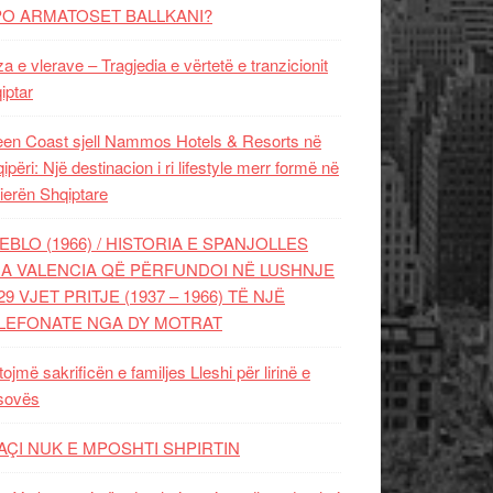
PO ARMATOSET BALLKANI?
za e vlerave – Tragjedia e vërtetë e tranzicionit
iptar
en Coast sjell Nammos Hotels & Resorts në
ipëri: Një destinacion i ri lifestyle merr formë në
ierën Shqiptare
EBLO (1966) / HISTORIA E SPANJOLLES
A VALENCIA QË PËRFUNDOI NË LUSHNJE
29 VJET PRITJE (1937 – 1966) TË NJË
LEFONATE NGA DY MOTRAT
tojmë sakrificën e familjes Lleshi për lirinë e
sovës
AÇI NUK E MPOSHTI SHPIRTIN