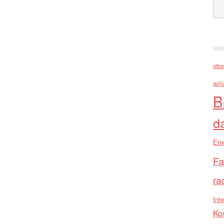
alba
asll
B
d
Env
Fa
ra
Inte
Ko