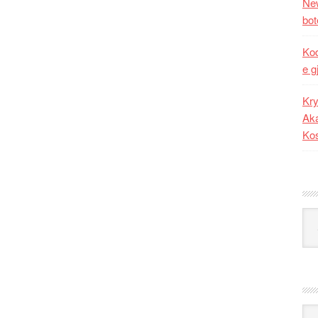
New
bot
Kod
e g
Kry
Aka
Ko
Kat
Ark