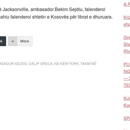
A 
në Jacksonville, ambasador Bekim Sejdiu, falenderoi
pahiu falenderoi shtetin e Kosovës për librat e dhuruara.
Kri
shq
Gre
nk
More
Shq
Riv
ASADOR SEJDIU
,
DALIP GRECA
,
NE NEW YORK
,
TAKIM NË
PU
NG
— 
TE
Kuj
Ko
SP