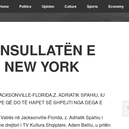
Home
Politics
Opinion
Culture
Sports
Economy
ONSULLATËN E
 NEW YORK
CKSONVILLE-FLORIDA,Z. ADRIATIK SPAHIU, IU
E QË DO TË HAPET SË SHPEJTI NGA DEGA E
 Vatrës në Jacksonville-Florida, z. Adriatik Spahiu i
he drejtori i TV Kultura Shqiptare, Adem Belliu, u pritën