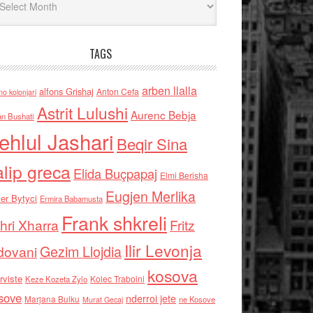
TAGS
arben llalla
alfons Grishaj
Anton Cefa
no kolonjari
Astrit Lulushi
Aurenc Bebja
an Bushati
ehlul Jashari
Beqir Sina
alip greca
Elida Buçpapaj
Elmi Berisha
Eugjen Merlika
er Bytyci
Ermira Babamusta
Frank shkreli
hri Xharra
Fritz
Ilir Levonja
Gezim Llojdia
dovani
kosova
rviste
Kolec Traboini
Keze Kozeta Zylo
sove
nderroi jete
Marjana Bulku
ne Kosove
Murat Gecaj