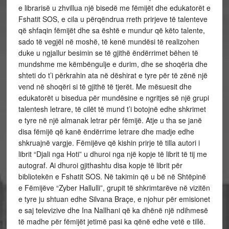
e librarisë u zhvillua një bisedë me fëmijët dhe edukatorët e
Fshatit SOS, e cila u përqëndrua rreth prirjeve të talenteve
që shfaqin fëmijët dhe sa është e mundur që këto talente,
sado të vegjël në moshë, të kenë mundësi të realizohen
duke u ngjallur besimin se të gjithë ëndërrimet bëhen të
mundshme me këmbëngulje e durim, dhe se shoqëria dhe
shteti do t’i përkrahin ata në dëshirat e tyre për të zënë një
vend në shoqëri si të gjithë të tjerët. Me mësuesit dhe
edukatorët u bisedua për mundësine e ngritjes së një grupi
talentesh letrare, të cilët të mund t’i botojnë edhe shkrimet
e tyre në një almanak letrar për fëmijë. Atje u tha se janë
disa fëmijë që kanë ëndërrime letrare dhe madje edhe
shkruajnë vargje. Fëmijëve që kishin prirje të tilla autori i
librit “Djali nga Hoti” u dhuroi nga një kopje të librit të tij me
autograf. Ai dhuroi gjithashtu disa kopje të librit për
bibliotekën e Fshatit SOS. Në takimin që u bë në Shtëpinë
e Fëmijëve “Zyber Hallulli”, grupit të shkrimtarëve në vizitën
e tyre ju shtuan edhe Silvana Braçe, e njohur për emisionet
e saj televizive dhe Ina Nallhani që ka dhënë një ndihmesë
të madhe për fëmijët jetimë pasi ka qënë edhe vetë e tillë.