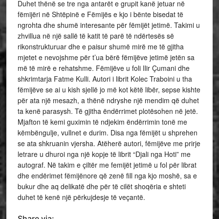
Duhet thënë se tre nga antarët e grupit kanë jetuar në
fëmijëri në Shtëpinë e Fëmijës e kjo i bënte bisedat të
ngrohta dhe shumë interesante për fëmijët jetimë. Takimi u
zhvillua në një sallë të katit të parë të ndërtesës së
rikonstrukturuar dhe e paisur shumë mirë me të gjitha
mjetet e nevojshme për t’ua bërë fëmijëve jetimë jetën sa
më të mirë e rehatshme. Fëmijëve u foli Ilir Çumani dhe
shkrimtarja Fatme Kulli. Autori i librit Kolec Traboini u tha
fëmijëve se ai u kish sjellë jo më kot këtë libër, sepse kishte
për ata një mesazh, a thënë ndryshe një mendim që duhet
ta kenë parasysh. Të gjitha ëndërrimet plotësohen në jetë.
Mjafton të kemi guximin të ndjekim ëndërrimin tonë me
këmbëngulje, vullnet e durim. Disa nga fëmijët u shprehen
se ata shkruanin vjersha. Atëherë autori, fëmijëve me prirje
letrare u dhuroi nga një kopje të librit “Djali nga Hoti” me
autograf. Në takim e çiltër me femijët jetimë u fol për librat
dhe endërimet fëmijënore që zenë fill nga kjo moshë, sa e
bukur dhe aq delikatë dhe për të cilët shoqëria e shteti
duhet të kenë një përkujdesje të veçantë.
Share via: