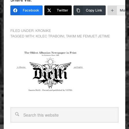
Facebook
Twitter
Copy Link
More
FILED UNDER:
KRONIKE
TAGGED WITH:
KOLEC TRABOINI
,
TAKIM ME FEMIJET JETIME