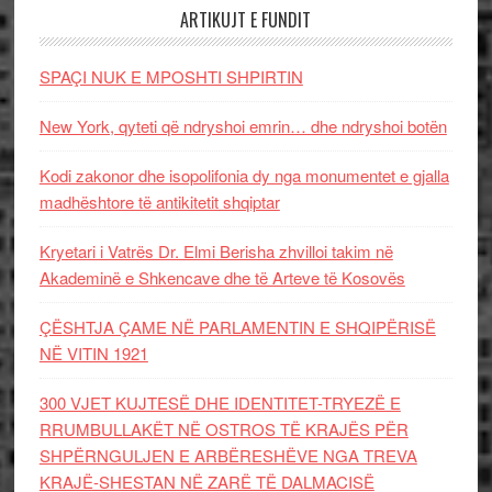
ARTIKUJT E FUNDIT
SPAÇI NUK E MPOSHTI SHPIRTIN
New York, qyteti që ndryshoi emrin… dhe ndryshoi botën
Kodi zakonor dhe isopolifonia dy nga monumentet e gjalla
madhështore të antikitetit shqiptar
Kryetari i Vatrës Dr. Elmi Berisha zhvilloi takim në
Akademinë e Shkencave dhe të Arteve të Kosovës
ÇËSHTJA ÇAME NË PARLAMENTIN E SHQIPËRISË
NË VITIN 1921
300 VJET KUJTESË DHE IDENTITET-TRYEZË E
RRUMBULLAKËT NË OSTROS TË KRAJËS PËR
SHPËRNGULJEN E ARBËRESHËVE NGA TREVA
KRAJË-SHESTAN NË ZARË TË DALMACISË