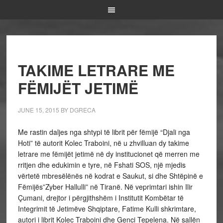
TAKIME LETRARE ME
FËMIJËT JETIMË
JUNE 15, 2015
BY
DGRECA
Me rastin daljes nga shtypi të librit për fëmijë “Djali nga
Hoti” të autorit Kolec Traboini, në u zhvilluan dy takime
letrare me fëmijët jetimë në dy institucionet që merren me
rritjen dhe edukimin e tyre, në Fshati SOS, një mjedis
vërtetë mbresëlënës në kodrat e Saukut, si dhe Shtëpinë e
Fëmijës”Zyber Hallulli” në Tiranë. Në veprimtari ishin Ilir
Çumani, drejtor i përgjithshëm i Institutit Kombëtar të
Integrimit të Jetimëve Shqiptare, Fatime Kulli shkrimtare,
autori i librit Kolec Traboini dhe Genci Tepelena. Në sallën