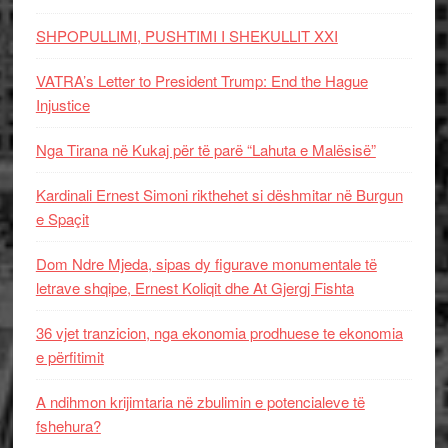
SHPOPULLIMI, PUSHTIMI I SHEKULLIT XXI
VATRA’s Letter to President Trump: End the Hague
Injustice
Nga Tirana në Kukaj për të parë “Lahuta e Malësisë”
Kardinali Ernest Simoni rikthehet si dëshmitar në Burgun
e Spaçit
Dom Ndre Mjeda, sipas dy figurave monumentale të
letrave shqipe, Ernest Koliqit dhe At Gjergj Fishta
36 vjet tranzicion, nga ekonomia prodhuese te ekonomia
e përfitimit
A ndihmon krijimtaria në zbulimin e potencialeve të
fshehura?