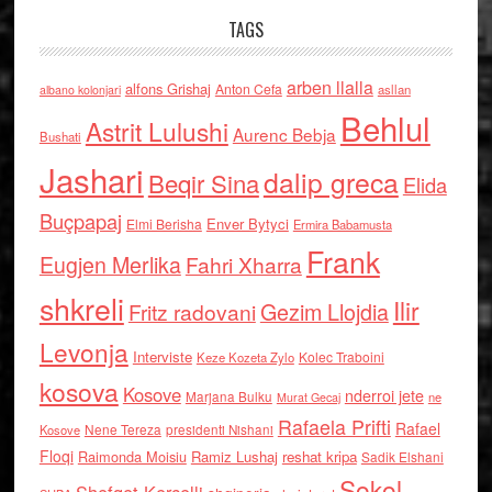
TAGS
arben llalla
alfons Grishaj
Anton Cefa
asllan
albano kolonjari
Behlul
Astrit Lulushi
Aurenc Bebja
Bushati
Jashari
dalip greca
Beqir Sina
Elida
Buçpapaj
Enver Bytyci
Elmi Berisha
Ermira Babamusta
Frank
Eugjen Merlika
Fahri Xharra
shkreli
Ilir
Gezim Llojdia
Fritz radovani
Levonja
Interviste
Kolec Traboini
Keze Kozeta Zylo
kosova
Kosove
nderroi jete
Marjana Bulku
ne
Murat Gecaj
Rafaela Prifti
Rafael
Nene Tereza
Kosove
presidenti Nishani
Floqi
Raimonda Moisiu
Ramiz Lushaj
reshat kripa
Sadik Elshani
Sokol