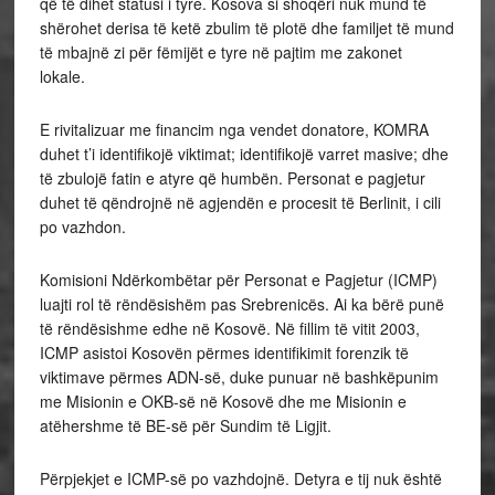
që të dihet statusi i tyre. Kosova si shoqëri nuk mund të
shërohet derisa të ketë zbulim të plotë dhe familjet të mund
të mbajnë zi për fëmijët e tyre në pajtim me zakonet
lokale.
E rivitalizuar me financim nga vendet donatore, KOMRA
duhet t’i identifikojë viktimat; identifikojë varret masive; dhe
të zbulojë fatin e atyre që humbën. Personat e pagjetur
duhet të qëndrojnë në agjendën e procesit të Berlinit, i cili
po vazhdon.
Komisioni Ndërkombëtar për Personat e Pagjetur (ICMP)
luajti rol të rëndësishëm pas Srebrenicës. Ai ka bërë punë
të rëndësishme edhe në Kosovë. Në fillim të vitit 2003,
ICMP asistoi Kosovën përmes identifikimit forenzik të
viktimave përmes ADN-së, duke punuar në bashkëpunim
me Misionin e OKB-së në Kosovë dhe me Misionin e
atëhershme të BE-së për Sundim të Ligjit.
Përpjekjet e ICMP-së po vazhdojnë. Detyra e tij nuk është