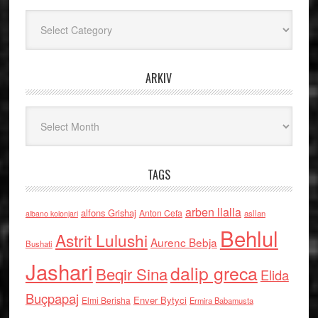
Kategoritë
ARKIV
Arkiv
TAGS
arben llalla
alfons Grishaj
Anton Cefa
asllan
albano kolonjari
Behlul
Astrit Lulushi
Aurenc Bebja
Bushati
Jashari
dalip greca
Beqir Sina
Elida
Buçpapaj
Enver Bytyci
Elmi Berisha
Ermira Babamusta