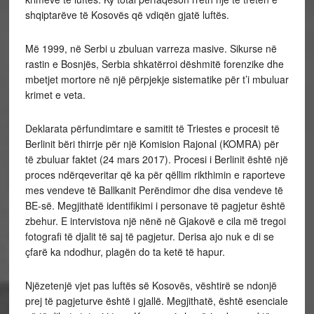
shqiptarëve të Kosovës që vdiqën gjatë luftës.
Më 1999, në Serbi u zbuluan varreza masive. Sikurse në
rastin e Bosnjës, Serbia shkatërroi dëshmitë forenzike dhe
mbetjet mortore në një përpjekje sistematike për t’i mbuluar
krimet e veta.
Deklarata përfundimtare e samitit të Triestes e procesit të
Berlinit bëri thirrje për një Komision Rajonal (KOMRA) për
të zbuluar faktet (24 mars 2017). Procesi i Berlinit është një
proces ndërqeveritar që ka për qëllim rikthimin e raporteve
mes vendeve të Ballkanit Perëndimor dhe disa vendeve të
BE-së. Megjithatë identifikimi i personave të pagjetur është
zbehur. E intervistova një nënë në Gjakovë e cila më tregoi
fotografi të djalit të saj të pagjetur. Derisa ajo nuk e di se
çfarë ka ndodhur, plagën do ta ketë të hapur.
Njëzetenjë vjet pas luftës së Kosovës, vështirë se ndonjë
prej të pagjeturve është i gjallë. Megjithatë, është esenciale