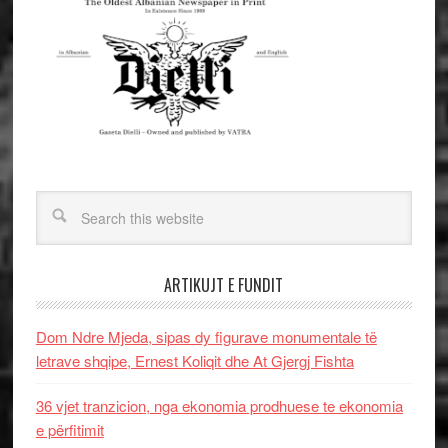
ARTIKUJT E FUNDIT
Dom Ndre Mjeda, sipas dy figurave monumentale të
letrave shqipe, Ernest Koliqit dhe At Gjergj Fishta
36 vjet tranzicion, nga ekonomia prodhuese te ekonomia
e përfitimit