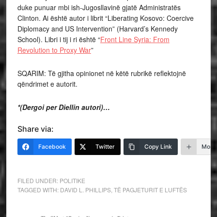
duke punuar mbi ish-Jugosllavinë gjatë Administratës
Clinton. Ai është autor i librit “Liberating Kosovo: Coercive
Diplomacy and US Intervention” (Harvard’s Kennedy
School). Libri i tij i ri është “
Front Line Syria: From
Revolution to Proxy War
”
SQARIM: Të gjitha opinionet në këtë rubrikë reflektojnë
qëndrimet e autorit.
*(Dergoi per Diellin autori)…
Share via:
Facebook
Twitter
Copy Link
More
FILED UNDER:
POLITIKE
TAGGED WITH:
DAVID L. PHILLIPS
,
TË PAGJETURIT E LUFTËS