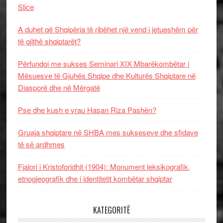
Slice
A duhet që Shqipëria të ribëhet një vend i jetueshëm për
të gjithë shqiptarët?
Përfundoi me sukses Seminari XIX Mbarëkombëtar i
Mësuesve të Gjuhës Shqipe dhe Kulturës Shqiptare në
Diasporë dhe në Mërgatë
Pse dhe kush e vrau Hasan Riza Pashën?
Gruaja shqiptare në SHBA mes sukseseve dhe sfidave
të së ardhmes
Fjalori i Kristoforidhit (1904): Monument leksikografik,
etnogjeografik dhe i identitetit kombëtar shqiptar
KATEGORITË