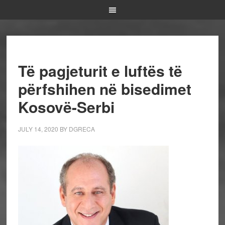
Të pagjeturit e luftës të
përfshihen në bisedimet
Kosovë-Serbi
JULY 14, 2020
BY
DGRECA