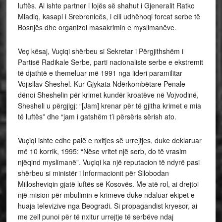
luftës. Ai ishte partner i lojës së shahut i Gjeneralit Ratko
Mladiq, kasapi i Srebrenicës, i cili udhëhoqi forcat serbe të
Bosnjës dhe organizoi masakrimin e myslimanëve.
Veç kësaj, Vuçiqi shërbeu si Sekretar i Përgjithshëm i
Partisë Radikale Serbe, parti nacionaliste serbe e ekstremit
të djathtë e themeluar më 1991 nga lideri paramilitar
Vojisllav Sheshel. Kur Gjykata Ndërkombëtare Penale
dënoi Sheshelin për krimet kundër kroatëve në Vojvodinë,
Shesheli u përgjigj: “[Jam] krenar për të gjitha krimet e mia
të luftës” dhe “jam i gatshëm t’i përsëris sërish ato.
Vuçiqi ishte edhe palë e nxitjes së urrejtjes, duke deklaruar
më 10 korrik, 1995: “Nëse vritet një serb, do të vrasim
njëqind myslimanë”. Vuçiqi ka një reputacion të ndyrë pasi
shërbeu si ministër i Informacionit për Sllobodan
Millosheviqin gjatë luftës së Kosovës. Me atë rol, ai drejtoi
një mision për mbulimin e krimeve duke ndaluar ekipet e
huaja televizive nga Beogradi. Si propagandist kryesor, ai
me zell punoi për të nxitur urrejtje të serbëve ndaj