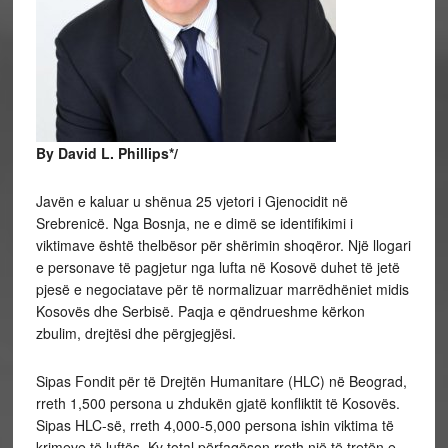
By David L. Phillips*/
Javën e kaluar u shënua 25 vjetori i Gjenocidit në
Srebrenicë. Nga Bosnja, ne e dimë se identifikimi i
viktimave është thelbësor për shërimin shoqëror. Një llogari
e personave të pagjetur nga lufta në Kosovë duhet të jetë
pjesë e negociatave për të normalizuar marrëdhëniet midis
Kosovës dhe Serbisë. Paqja e qëndrueshme kërkon
zbulim, drejtësi dhe përgjegjësi.
Sipas Fondit për të Drejtën Humanitare (HLC) në Beograd,
rreth 1,500 persona u zhdukën gjatë konfliktit të Kosovës.
Sipas HLC-së, rreth 4,000-5,000 persona ishin viktima të
krimeve të luftës. Ky total përfaqëson rreth një të tretën e