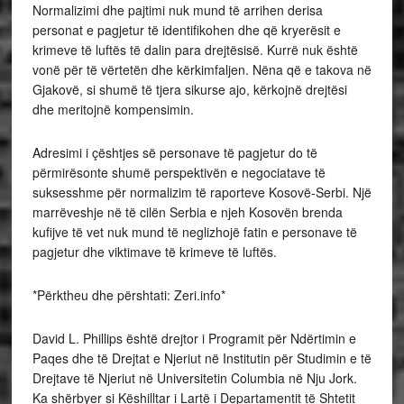
Normalizimi dhe pajtimi nuk mund të arrihen derisa
personat e pagjetur të identifikohen dhe që kryerësit e
krimeve të luftës të dalin para drejtësisë. Kurrë nuk është
vonë për të vërtetën dhe kërkimfaljen. Nëna që e takova në
Gjakovë, si shumë të tjera sikurse ajo, kërkojnë drejtësi
dhe meritojnë kompensimin.
Adresimi i çështjes së personave të pagjetur do të
përmirësonte shumë perspektivën e negociatave të
suksesshme për normalizim të raporteve Kosovë-Serbi. Një
marrëveshje në të cilën Serbia e njeh Kosovën brenda
kufijve të vet nuk mund të neglizhojë fatin e personave të
pagjetur dhe viktimave të krimeve të luftës.
*Përktheu dhe përshtati: Zeri.info*
David L. Phillips është drejtor i Programit për Ndërtimin e
Paqes dhe të Drejtat e Njeriut në Institutin për Studimin e të
Drejtave të Njeriut në Universitetin Columbia në Nju Jork.
Ka shërbyer si Këshilltar i Lartë i Departamentit të Shtetit