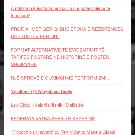
A ndihmon krijimtaria në zbulimin e potencialeve të
fshehura?
PROF. AHMET QERIQI DHE EPOKA E REZISTENCЁS
DHE LUFTЁS PЁR LIRI!
FORMAT ALTERNATIVE TË EVIDENTIMIT TË
TARIFËS POSTARE NË HISTORINË E POSTËS
SHQIPTARE
NJË SPROVË E GUXIMSHME PERFORMIZMI…
𝐕𝐞𝐧𝐝𝐢𝐦𝐞𝐭 𝐐𝐞̈ 𝐍𝐝𝐫𝐲𝐬𝐡𝐮𝐚𝐧 𝐁𝐨𝐭𝐞̈𝐧
Lek Gjolaj – kalorësi fisnik i Malësisë
FEDERATA VATRA SHPALLË KRYESINË
“Pinocchio’s Harvard” by Tertini Set to Make a Global