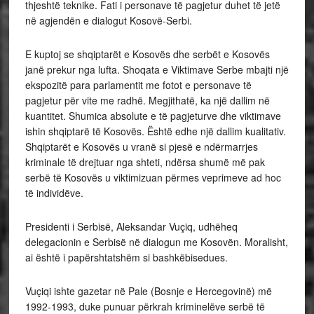
thjeshtë teknike. Fati i personave të pagjetur duhet të jetë
në agjendën e dialogut Kosovë-Serbi.
E kuptoj se shqiptarët e Kosovës dhe serbët e Kosovës
janë prekur nga lufta. Shoqata e Viktimave Serbe mbajti një
ekspozitë para parlamentit me fotot e personave të
pagjetur për vite me radhë. Megjithatë, ka një dallim në
kuantitet. Shumica absolute e të pagjeturve dhe viktimave
ishin shqiptarë të Kosovës. Është edhe një dallim kualitativ.
Shqiptarët e Kosovës u vranë si pjesë e ndërmarrjes
kriminale të drejtuar nga shteti, ndërsa shumë më pak
serbë të Kosovës u viktimizuan përmes veprimeve ad hoc
të individëve.
Presidenti i Serbisë, Aleksandar Vuçiq, udhëheq
delegacionin e Serbisë në dialogun me Kosovën. Moralisht,
ai është i papërshtatshëm si bashkëbisedues.
Vuçiqi ishte gazetar në Pale (Bosnje e Hercegovinë) më
1992-1993, duke punuar përkrah kriminelëve serbë të