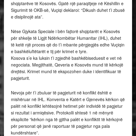
shqiptarëve të Kosovës. Gjatë një paraqitjeje në Këshillin e
Sigurimit të OKB-së, Vuçiqi deklaroi: “Dikush duhet t’i zbusë
e disiplinojë ata”.
Nëse Gjykata Speciale i bën fajtorë shqiptarët e Kosovës
për shkelje të Ligjit Ndërkombëtar Humanitar (IHL), duhet
të ketë një proces që do t’i mbante përgjegjës edhe Vuçiqin
e bashkëluftëtarët e tij për krimet e tyre.
Kosova s’e ka luksin t’i zgjedhë bashkëbiseduesit e vet në
negociata. Megjithatë, Qeveria e Kosovës mund të kërkojë
drejtësi. Krimet mund të ekspozohen duke i identifikuar të
pagjeturit.
Nevoja për t’i zbuluar të pagjeturit në konflikt është e
mishëruar në IHL. Konventa e Katërt e Gjenevës kërkon që
palët në konflikt lehtësojnë hetimet për individë të pagjetur
si rezultat i armiqësive. Protokolli shtesë 1 në mënyrë
eksplicite “kërkon nga të gjitha palët e konfliktit të kërkojnë
për personat që janë raportuar të pagjetur nga pala
kundërshtare”.