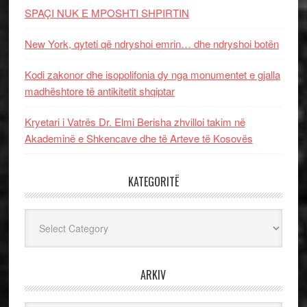
SPAÇI NUK E MPOSHTI SHPIRTIN
New York, qyteti që ndryshoi emrin… dhe ndryshoi botën
Kodi zakonor dhe isopolifonia dy nga monumentet e gjalla
madhështore të antikitetit shqiptar
Kryetari i Vatrës Dr. Elmi Berisha zhvilloi takim në
Akademinë e Shkencave dhe të Arteve të Kosovës
KATEGORITË
Kategoritë
ARKIV