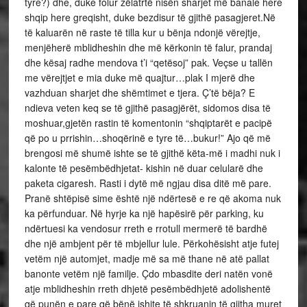
tyre?) dhe, duke folur zëlatrtë nisën sharjet më banale here
shqip here greqisht, duke bezdisur të gjithë pasagjeret.Në
të kaluarën në raste të tilla kur u bënja ndonjë vërejtje,
menjëherë mblidheshin dhe më kërkonin të falur, prandaj
dhe kësaj radhe mendova t’i “qetësoj” pak. Veçse u tallën
me vërejtjet e mia duke më quajtur…plak I mjerë dhe
vazhduan sharjet dhe shëmtimet e tjera. Ç’të bëja? E
ndieva veten keq se të gjithë pasagjërët, sidomos disa të
moshuar,gjetën rastin të komentonin “shqiptarët e pacipë
që po u prrishin…shoqërinë e tyre të…bukur!” Ajo që më
brengosi më shumë ishte se të gjithë këta-më i madhi nuk i
kalonte të pesëmbëdhjetat- kishin në duar celularë dhe
paketa cigaresh. Rasti i dytë më ngjau disa ditë më pare.
Pranë shtëpisë sime është një ndërtesë e re që akoma nuk
ka përfunduar. Në hyrje ka një hapësirë për parking, ku
ndërtuesi ka vendosur rreth e rrotull mermerë të bardhë
dhe një ambjent për të mbjellur lule. Përkohësisht atje futej
vetëm një automjet, madje më sa më thane në atë pallat
banonte vetëm një familje. Çdo mbasdite deri natën vonë
atje mblidheshin rreth dhjetë pesëmbëdhjetë adolishentë
që punën e pare që bënë ishite të shkruanin të gjitha muret