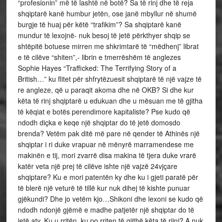
“profesionin” më të lashtë në botë? Sa të rinj dhe të reja
shqiptarë kanë humbur jetën, ose janë mbyllur në shumë
burgje të huaj për këtë “trafikim”? Sa shqiptarë kanë
mundur të lexojnë- nuk besoj të jetë përkthyer shqip se
shtëpitë botuese mirren me shkrimtarë të “mëdhenj” librat
e të cilëve “shiten”,- librin e tmerrëshëm të anglezes
Sophie Hayes “Trafficked: The Terrifying Story of a
British…” ku flitet për shfrytëzuesit shqiptarë të një vajze të
re angleze, që u paraqit akoma dhe në OKB? Si dhe kur
këta të rinj shqiptarë u edukuan dhe u mësuan me të gjitha
të këqiat e botës perendimore kapitaliste? Pse kudo që
ndodh diçka e keqe një shqiptar do të jetë domosdo
brenda? Vetëm pak ditë më pare në qender të Athinës një
shqiptar i ri duke vrapuar në mënyrë marramendese me
makinën e tij, mori zvarrë disa makina të tjera duke vrarë
katër veta një prej të cilëve ishte një vajzë 24vjçare
shqiptare? Ku e mori patentën ky dhe ku i gjeti paratë për
të blerë një veturë të tillë kur nuk dihej të kishte punuar
gjëkundi? Dhe jo vetëm kjo…Shikoni dhe lexoni se kudo që
ndodh ndonjë gjëmë e madhe patjetër një shqiptar do të
jetë aty. Ku u rritën, ku po rriten të gjithë këta të riinj? A nuk