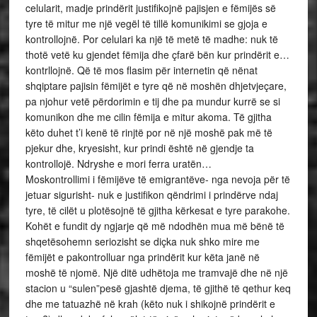
celularit, madje prindërit justifikojnë pajisjen e fëmijës së
tyre të mitur me një vegël të tillë komunikimi se gjoja e
kontrollojnë. Por celulari ka një të metë të madhe: nuk të
thotë vetë ku gjendet fëmija dhe çfarë bën kur prindërit e…
kontrllojnë. Që të mos flasim për internetin që nënat
shqiptare pajisin fëmijët e tyre që në moshën dhjetvjeçare,
pa njohur vetë përdorimin e tij dhe pa mundur kurrë se si
komunikon dhe me cilin fëmija e mitur akoma. Të gjitha
këto duhet t’i kenë të rinjtë por në një moshë pak më të
pjekur dhe, kryesisht, kur prindi është në gjendje ta
kontrollojë. Ndryshe e mori ferra uratën…
Moskontrollimi i fëmijëve të emigrantëve- nga nevoja për të
jetuar sigurisht- nuk e justifikon qëndrimi i prindërve ndaj
tyre, të cilët u plotësojnë të gjitha kërkesat e tyre parakohe.
Kohët e fundit dy ngjarje që më ndodhën mua më bënë të
shqetësohemn seriozisht se diçka nuk shko mire me
fëmijët e pakontrolluar nga prindërit kur këta janë në
moshë të njomë. Një ditë udhëtoja me tramvajë dhe në një
stacion u “sulen”pesë gjashtë djema, të gjithë të qethur keq
dhe me tatuazhë në krah (këto nuk i shikojnë prindërit e