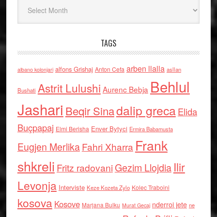
Arkiv
TAGS
arben llalla
alfons Grishaj
Anton Cefa
asllan
albano kolonjari
Behlul
Astrit Lulushi
Aurenc Bebja
Bushati
Jashari
dalip greca
Beqir Sina
Elida
Buçpapaj
Enver Bytyci
Elmi Berisha
Ermira Babamusta
Frank
Eugjen Merlika
Fahri Xharra
shkreli
Ilir
Gezim Llojdia
Fritz radovani
Levonja
Interviste
Kolec Traboini
Keze Kozeta Zylo
kosova
Kosove
nderroi jete
Marjana Bulku
ne
Murat Gecaj