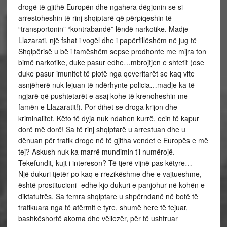
drogë të gjithë Europën dhe ngahera dëgjonin se si
arrestoheshin të rinj shqiptarë që përpiqeshin të
“transportonin” “kontrabandë” lëndë narkotike. Madje
Llazarati, një fshat i vogël dhe i papërfillëshëm në jug të
Shqipërisë u bë i famëshëm sepse prodhonte me mijra ton
bimë narkotike, duke pasur edhe…mbrojtjen e shtetit (ose
duke pasur imunitet të plotë nga qeveritarët se kaq vite
asnjëherë nuk lejuan të ndërhynte policia…madje ka të
ngjarë që pushtetarët e asaj kohe të krenoheshin me
famën e Llazaratit!). Por dihet se droga krijon dhe
kriminalitet. Këto të dyja nuk ndahen kurrë, ecin të kapur
dorë më dorë! Sa të rinj shqiptarë u arrestuan dhe u
dënuan për trafik droge në të gjitha vendet e Europës e më
tej? Askush nuk ka marrë mundimin t’i numërojë.
Tekefundit, kujt i intereson? Të tjerë vijnë pas këtyre…
Një dukuri tjetër po kaq e rrezikëshme dhe e vajtueshme,
është prostitucioni- edhe kjo dukuri e panjohur në kohën e
diktatutrës. Sa femra shqiptare u shpërndanë në botë të
trafikuara nga të afërmit e tyre, shumë here të fejuar,
bashkëshortë akoma dhe vëllezër, për të ushtruar