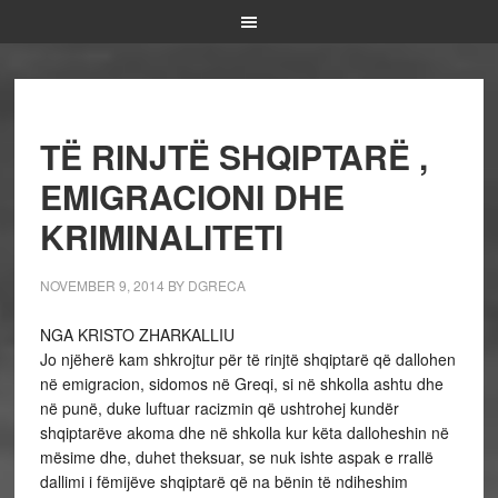
TË RINJTË SHQIPTARË ,
EMIGRACIONI DHE
KRIMINALITETI
NOVEMBER 9, 2014
BY
DGRECA
NGA KRISTO ZHARKALLIU
Jo njëherë kam shkrojtur për të rinjtë shqiptarë që dallohen
në emigracion, sidomos në Greqi, si në shkolla ashtu dhe
në punë, duke luftuar racizmin që ushtrohej kundër
shqiptarëve akoma dhe në shkolla kur këta dalloheshin në
mësime dhe, duhet theksuar, se nuk ishte aspak e rrallë
dallimi i fëmijëve shqiptarë që na bënin të ndiheshim