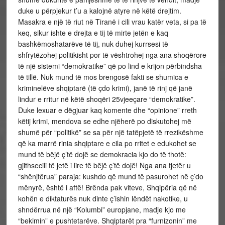
duke u përpjekur t’u a kalojnë atyre në këtë drejtim.
Masakra e një të riut në Tiranë i cili vrau katër veta, si pa të
keq, sikur ishte e drejta e tij të mirte jetën e kaq
bashkëmoshatarëve të tij, nuk duhej kurrsesi të
shfrytëzohej politikisht por të vështrohej nga ana shoqërore
të një sistemi “demokratike” që po lind e krijon përbindsha
të tillë. Nuk mund të mos brengosë fakti se shumica e
kriminelëve shqiptarë (të çdo krimi), janë të rinj që janë
lindur e rritur në këtë shoqëri 25vjeeçare “demokratike”.
Duke lexuar e dëgjuar kaq komente dhe “opinione” rreth
këtij krimi, mendova se edhe njëherë po diskutohej më
shumë për “politikë” se sa për një tatëpjetë të rrezikëshme
që ka marrë rinia shqiptare e cila po rritet e edukohet se
mund të bëjë ç’të dojë se demokracia kjo do të thotë:
gjithsecili të jetë i lire të bëjë ç’të dojë! Nga ana tjetër u
“shënjtërua” paraja: kushdo që mund të pasurohet në ç’do
mënyrë, është i aftë! Brënda pak viteve, Shqipëria që në
kohën e diktaturës nuk dinte ç’ishin lëndët nakotike, u
shndërrua në një “Kolumbi” europjane, madje kjo me
“bekimin” e pushtetarëve. Shqiptarët pra “furnizonin” me