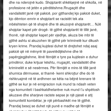
dhe na nderojnë kudo. Shqiptarët shkëlqejnë në shkolla, në
profesione në jetën e përditëshme.Rrugaçët dhe
vandalistët janë një pakicë, por gjithandej kjo pakicë duket,
kjo dëmton emrin e shqiptarit se racistët tek ata
mbështeten që të shajnë dhe të akuzojnë shqiptarët… NJë
shqiptar kapet për drogë- të gjithë shqiptarët të tillë janë,
thonë, një shqiptar kapet për vjedhje, akuza bie mbi të
gjithë ashtu si akuzohen të gjithë për kriminelë kur dikush
kryen krime. Prandaj kujdesi duhet të drejtohet ndaj asaj
pakicë që në mënyrë të pavetëdijëshme dhe të
papërgjegjëshme, lënë fëmijët e tyre pa kujdesin e duhur
prindëror, duke krijuar kështu, rrugaçët, vandalistët dhe
kriminelët e së nesërmes. Për fëmijët e mire-të tillë janë
shumica dërmuese, si thamë- kemi shkrojtur dhe do të
rishkruajmë në të ardhmen se këta na bëjnë krenare të
gjithë se kur je në emigracion nuk mund ta ndash veten
nga komuniteti i bashkatdhetarëve nuk mund t’u shpëtosh
akuzave dhe sharjeve raciste sepse je një pjesë e atij
komunitetit kombëtar, je një përbashkët me të gjithë.
Prandaj besoj se duhet një punë e madhe që fëmijët e