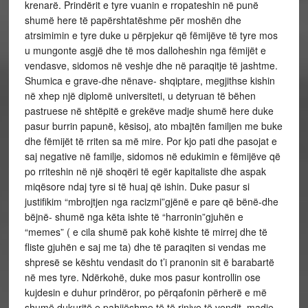
krenarë. Prindërit e tyre vuanin e rropateshin në punë
shumë here të papërshtatëshme për moshën dhe
atrsimimin e tyre duke u përpjekur që fëmijëve të tyre mos
u mungonte asgjë dhe të mos dalloheshin nga fëmijët e
vendasve, sidomos në veshje dhe në paraqitje të jashtme.
Shumica e grave-dhe nënave- shqiptare, megjithse kishin
në xhep një diplomë universiteti, u detyruan të bëhen
pastruese në shtëpitë e grekëve madje shumë here duke
pasur burrin papunë, kësisoj, ato mbajtën familjen me buke
dhe fëmijët të rriten sa më mire. Por kjo pati dhe pasojat e
saj negative në familje, sidomos në edukimin e fëmijëve që
po rriteshin në një shoqëri të egër kapitaliste dhe aspak
miqësore ndaj tyre si të huaj që ishin. Duke pasur si
justifikim “mbrojtjen nga racizmi”gjënë e pare që bënë-dhe
bëjnë- shumë nga këta ishte të “harronin”gjuhën e
“memes” ( e cila shumë pak kohë kishte të mirrej dhe të
fliste gjuhën e saj me ta) dhe të paraqiten si vendas me
shpresë se kështu vendasit do t’i pranonin sit ë barabartë
në mes tyre. Ndërkohë, duke mos pasur kontrollin ose
kujdesin e duhur prindëror, po përqafonin përherë e më
shumë dukuritë e pahijëshme të të rinjve të vendit, madje