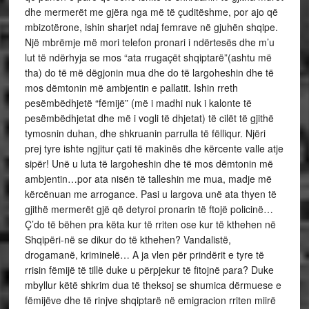
dhe mermerët me gjëra nga më të çuditëshme, por ajo që
mbizotërone, ishin sharjet ndaj femrave në gjuhën shqipe.
Një mbrëmje më mori telefon pronari i ndërtesës dhe m’u
lut të ndërhyja se mos “ata rrugaçët shqiptarë”(ashtu më
tha) do të më dëgjonin mua dhe do të largoheshin dhe të
mos dëmtonin më ambjentin e pallatit. Ishin rreth
pesëmbëdhjetë “fëmijë” (më i madhi nuk i kalonte të
pesëmbëdhjetat dhe më i vogli të dhjetat) të cilët të gjithë
tymosnin duhan, dhe shkruanin parrulla të fëlliqur. Njëri
prej tyre ishte ngjitur çati të makinës dhe kërcente valle atje
sipër! Unë u luta të largoheshin dhe të mos dëmtonin më
ambjentin…por ata nisën të talleshin me mua, madje më
kërcënuan me arrogance. Pasi u largova unë ata thyen të
gjithë mermerët gjë që detyroi pronarin të ftojë policinë…
Ç’do të bëhen pra këta kur të rriten ose kur të kthehen në
Shqipëri-në se dikur do të kthehen? Vandalistë,
drogamanë, kriminelë… A ja vlen për prindërit e tyre të
rrisin fëmijë të tillë duke u përpjekur të fitojnë para? Duke
mbyllur këtë shkrim dua të theksoj se shumica dërmuese e
fëmijëve dhe të rinjve shqiptarë në emigracion rriten miirë