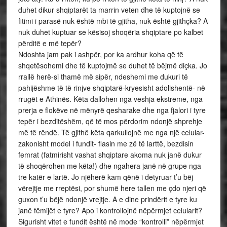
duhet dikur shqiptarët ta marrin veten dhe të kuptojnë se
fitimi i parasë nuk është mbi të gjitha, nuk është gjithçka? A
nuk duhet kuptuar se kësisoj shoqëria shqiptare po kalbet
përditë e më tepër?
Ndoshta jam pak i ashpër, por ka ardhur koha që të
shqetësohemi dhe të kuptojmë se duhet të bëjmë diçka. Jo
rrallë herë-si thamë më sipër, ndeshemi me dukuri të
pahijëshme të të rinjve shqiptarë-kryesisht adolishentë- në
rrugët e Athinës. Këta dallohen nga veshja ekstreme, nga
prerja e flokëve në mënyrë qesharake dhe nga fjalori i tyre
tepër i bezditëshëm, që të mos përdorim ndonjë shprehje
më të rëndë. Të gjithë këta qarkullojnë me nga një celular-
zakonisht model i fundit- flasin me zë të larttë, bezdisin
femrat (fatmirisht vashat shqiptare akoma nuk janë dukur
të shoqërohen me këta!) dhe ngahera janë në grupe nga
tre katër e lartë. Jo njëherë kam qënë i detyruar t’u bëj
vërejtje me rreptësi, por shumë here tallen me çdo njeri që
guxon t’u bëjë ndonjë vrejtje. A e dine prindërit e tyre ku
janë fëmijët e tyre? Apo i kontrollojnë nëpërmjet celularit?
Sigurisht vitet e fundit është në mode “kontrolli” nëpërmjet