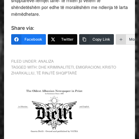
shqiptarëve-fëmijët tanë- të rriiten jo vetëm të
shëndetëshëm por edhe të moralëshëm me ndienja të larta
mëmëdhetare.
Share via:
Facebook
Twitter
Copy Link
More
FILED UNDER:
ANALIZA
TAGGED WITH:
DHE KRIMINALITETI
,
EMIGRACIONI
,
KRISTO
ZHARKALLIU
,
TË RINJTË SHQIPTARË