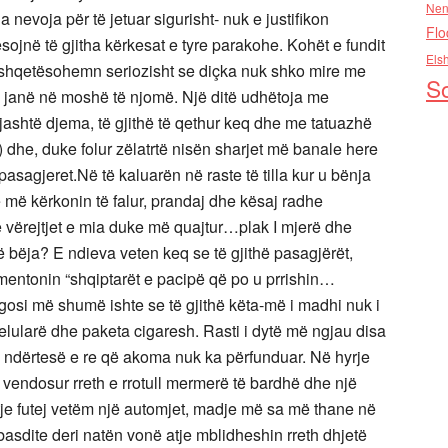
Nen
 nevoja për të jetuar sigurisht- nuk e justifikon
Flo
tësojnë të gjitha kërkesat e tyre parakohe. Kohët e fundit
Els
shqetësohemn seriozisht se diçka nuk shko mire me
So
ta janë në moshë të njomë. Një ditë udhëtoja me
jashtë djema, të gjithë të qethur keq dhe me tatuazhë
?) dhe, duke folur zëlatrtë nisën sharjet më banale here
pasagjeret.Në të kaluarën në raste të tilla kur u bënja
më kërkonin të falur, prandaj dhe kësaj radhe
e vërejtjet e mia duke më quajtur…plak I mjerë dhe
ë bëja? E ndieva veten keq se të gjithë pasagjërët,
mentonin “shqiptarët e pacipë që po u prrishin…
osi më shumë ishte se të gjithë këta-më i madhi nuk i
elularë dhe paketa cigaresh. Rasti i dytë më ngjau disa
ë ndërtesë e re që akoma nuk ka përfunduar. Në hyrje
 vendosur rreth e rrotull mermerë të bardhë dhe një
atje futej vetëm një automjet, madje më sa më thane në
basdite deri natën vonë atje mblidheshin rreth dhjetë