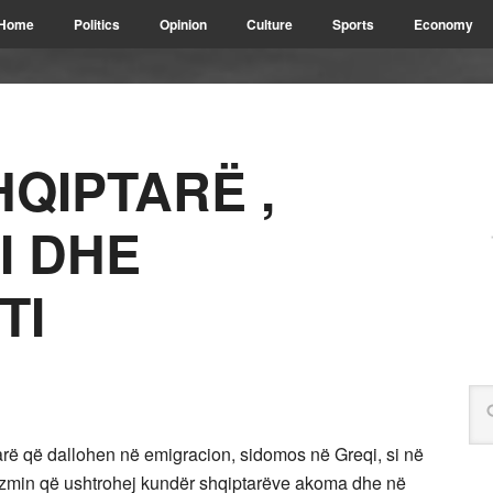
Home
Politics
Opinion
Culture
Sports
Economy
HQIPTARË ,
I DHE
TI
tarë që dallohen në emigracion, sidomos në Greqi, si në
cizmin që ushtrohej kundër shqiptarëve akoma dhe në