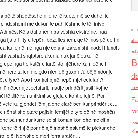
ha që të shqetësohemi dhe të kuptojmë se duhet të
ër, ndeshemi me dukuri të pahijëshme të të rinjve
e Athinës. Këta dallohen nga veshja ekstreme, nga
 fjalori i tyre tepër i bezditëshëm, që të mos përdorim
alba
qarkullojnë me nga një celular-zakonisht model i fundit-
asll
irisht vashat shqiptare akoma nuk janë dukur të
B
upe nga tre katër e lartë. Jo njëherë kam qënë i
humë here tallen me çdo njeri që guxon t’u bëjë ndonjë
d
jët e tyre? Apo i kontrollojnë nëpërmjet celularit?
lli” nëpërmjet celularit, madje prindërit justifikojnë
Env
ël të tillë komunikimi se gjoja e kontrollojnë. Por
Fa
të vetë ku gjendet fëmija dhe çfarë bën kur prindërit e…
ra
 që nënat shqiptare pajisin fëmijët e tyre që në moshën
ij dhe pa mundur kurrë se si komunikon dhe me cilin
Inte
i kenë të rinjtë por në një moshë pak më të pjekur dhe,
Ko
trollojë. Ndryshe e mori ferra uratën…