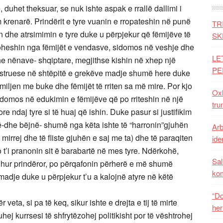
duhet theksuar, se nuk ishte aspak e rrallë dallimi i
 krenarë. Prindërit e tyre vuanin e rropateshin në punë
TR
he atrsimimin e tyre duke u përpjekur që fëmijëve të
SK
oheshin nga fëmijët e vendasve, sidomos në veshje dhe
LE
e nënave- shqiptare, megjithse kishin në xhep një
PE
pastruese në shtëpitë e grekëve madje shumë here duke
miljen me buke dhe fëmijët të rriten sa më mire. Por kjo
Oxh
sidomos në edukimin e fëmijëve që po rriteshin në një
tru
e ndaj tyre si të huaj që ishin. Duke pasur si justifikim
ë-dhe bëjnë- shumë nga këta ishte të “harronin”gjuhën
Arb
mirrej dhe të fliste gjuhën e saj me ta) dhe të paraqiten
iden
t’i pranonin sit ë barabartë në mes tyre. Ndërkohë,
Sal
uhur prindëror, po përqafonin përherë e më shumë
ko
 madje duke u përpjekur t’u a kalojnë atyre në këtë
“Do
r veta, si pa të keq, sikur ishte e drejta e tij të mirte
her
ej kurrsesi të shfrytëzohej politikisht por të vështrohej