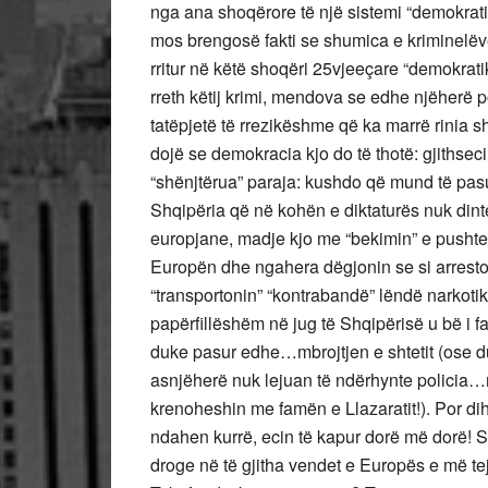
nga ana shoqërore të një sistemi “demokratik
mos brengosë fakti se shumica e kriminelëve s
rritur në këtë shoqëri 25vjeeçare “demokrat
rreth këtij krimi, mendova se edhe njëherë p
tatëpjetë të rrezikëshme që ka marrë rinia sh
dojë se demokracia kjo do të thotë: gjithsecili
“shënjtërua” paraja: kushdo që mund të pasu
Shqipëria që në kohën e diktaturës nuk dint
europjane, madje kjo me “bekimin” e pushtet
Europën dhe ngahera dëgjonin se si arrestoh
“transportonin” “kontrabandë” lëndë narkotike
papërfillëshëm në jug të Shqipërisë u bë i
duke pasur edhe…mbrojtjen e shtetit (ose du
asnjëherë nuk lejuan të ndërhynte policia…m
krenoheshin me famën e Llazaratit!). Por dihe
ndahen kurrë, ecin të kapur dorë më dorë! Sa
droge në të gjitha vendet e Europës e më t