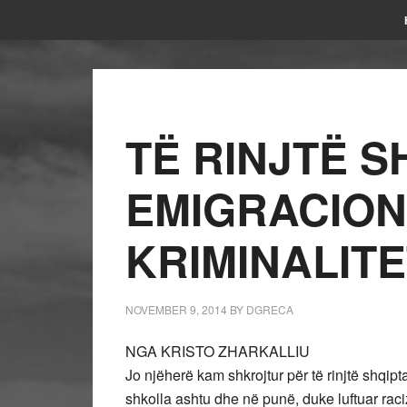
TË RINJTË S
EMIGRACION
KRIMINALITE
NOVEMBER 9, 2014
BY
DGRECA
NGA KRISTO ZHARKALLIU
Jo njëherë kam shkrojtur për të rinjtë shqip
shkolla ashtu dhe në punë, duke luftuar ra