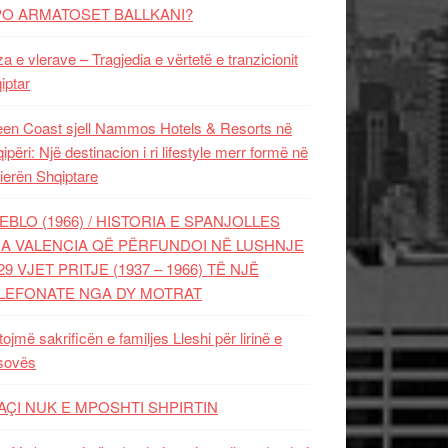
PO ARMATOSET BALLKANI?
za e vlerave – Tragjedia e vërtetë e tranzicionit
iptar
en Coast sjell Nammos Hotels & Resorts në
ipëri: Një destinacion i ri lifestyle merr formë në
ierën Shqiptare
EBLO (1966) / HISTORIA E SPANJOLLES
A VALENCIA QË PËRFUNDOI NË LUSHNJE
29 VJET PRITJE (1937 – 1966) TË NJË
LEFONATE NGA DY MOTRAT
tojmë sakrificën e familjes Lleshi për lirinë e
sovës
AÇI NUK E MPOSHTI SHPIRTIN