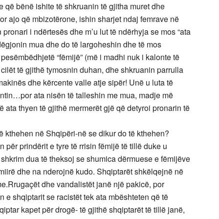
që bënë ishite të shkruanin të gjitha muret dhe
r ajo që mbizotërone, ishin sharjet ndaj femrave në
pronari i ndërtesës dhe m’u lut të ndërhyja se mos “ata
 dëgjonin mua dhe do të largoheshin dhe të mos
h pesëmbëdhjetë “fëmijë” (më i madhi nuk i kalonte të
 cilët të gjithë tymosnin duhan, dhe shkruanin parrulla
të makinës dhe kërcente valle atje sipër! Unë u luta të
tin…por ata nisën të talleshin me mua, madje më
ata thyen të gjithë mermerët gjë që detyroi pronarin të
 të kthehen në Shqipëri-në se dikur do të kthehen?
r prindërit e tyre të rrisin fëmijë të tillë duke u
ë shkrim dua të theksoj se shumica dërmuese e fëmijëve
n miirë dhe na nderojnë kudo. Shqiptarët shkëlqejnë në
me.Rrugaçët dhe vandalistët janë një pakicë, por
 e shqiptarit se racistët tek ata mbështeten që të
ar kapet për drogë- të gjithë shqiptarët të tillë janë,