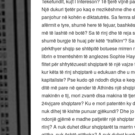
Tekefundit, kujt i intereson? Të tjerë vijnë 
Një dukuri tjetër po kaq e rrezikëshme dhe e
panjohur në kohën e diktatutrës. Sa femra s
afërmit e tyre, shumë here të fejuar, bashkë
më të lashtë në botë? Sa të rinj dhe të reja
shumë burgje të huaj për këtë “trafikim”? Sa
përkthyer shqip se shtëpitë botuese mirren me
librin e tmerrëshëm të anglezes Sophie Hayes
flitet për shfrytëzuesit shqiptarë të një va
kur këta të rinj shqiptarë u edukuan dhe u 
kapitaliste? Pse kudo që ndodh diçka e keq
ditë më pare në qender të Athinës një shqi
makinën e tij, mori zvarrë disa makina të tjer
24vjçare shqiptare? Ku e mori patentën ky dhe 
nuk dihej të kishte punuar gjëkundi? Dhe 
ndonjë gjëmë e madhe patjetër një shqiptar do 
riinj? A nuk duhet dikur shqiptarët ta marrin
gjitha, nuk është gjithçka? A nuk duhet kupt