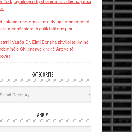
 York, qyteti që ndryshoi emrin… dhe ndryshoi
ën
i zakonor dhe isopolifonia dy nga monumentet
jalla madhështore të antikitetit shqiptar
etari i Vatrës Dr. Elmi Berisha zhvilloi takim në
deminë e Shkencave dhe të Arteve të
sovës
KATEGORITË
egoritë
ARKIV
iv