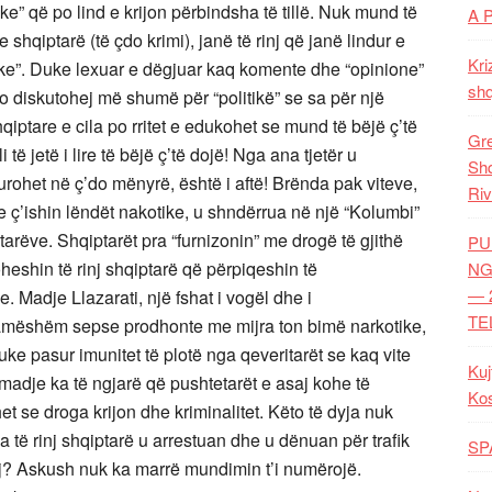
e” që po lind e krijon përbindsha të tillë. Nuk mund të
A 
hqiptarë (të çdo krimi), janë të rinj që janë lindur e
Kri
ike”. Duke lexuar e dëgjuar kaq komente dhe “opinione”
shq
o diskutohej më shumë për “politikë” se sa për një
qiptare e cila po rritet e edukohet se mund të bëjë ç’të
Gre
 të jetë i lire të bëjë ç’të dojë! Nga ana tjetër u
Shq
rohet në ç’do mënyrë, është i aftë! Brënda pak viteve,
Riv
e ç’ishin lëndët nakotike, u shndërrua në një “Kolumbi”
arëve. Shqiptarët pra “furnizonin” me drogë të gjithë
PU
eshin të rinj shqiptarë që përpiqeshin të
NG
— 
. Madje Llazarati, një fshat i vogël dhe i
TE
 famëshëm sepse prodhonte me mijra ton bimë narkotike,
ke pasur imunitet të plotë nga qeveritarët se kaq vite
Kuj
adje ka të ngjarë që pushtetarët e asaj kohe të
Ko
t se droga krijon dhe kriminalitet. Këto të dyja nuk
 të rinj shqiptarë u arrestuan dhe u dënuan për trafik
SP
ej? Askush nuk ka marrë mundimin t’i numërojë.