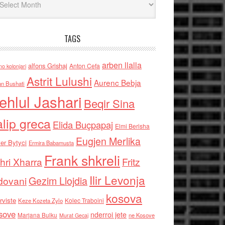
TAGS
arben llalla
alfons Grishaj
Anton Cefa
no kolonjari
Astrit Lulushi
Aurenc Bebja
an Bushati
ehlul Jashari
Beqir Sina
alip greca
Elida Buçpapaj
Elmi Berisha
Eugjen Merlika
er Bytyci
Ermira Babamusta
Frank shkreli
hri Xharra
Fritz
Ilir Levonja
Gezim Llojdia
dovani
kosova
rviste
Kolec Traboini
Keze Kozeta Zylo
sove
nderroi jete
Marjana Bulku
ne Kosove
Murat Gecaj