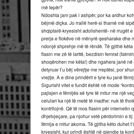
më tepër?
Ndoshta jam pak i ashpër, por ka ardhur ko
bëjmë diçka. Jo rrallë herë-si thamë më sip
shqiptarë-kryesisht adolishentë- në rrugët 
prerja e flokëve në mënyrë qesharake dhe nga
ndonjë shprehje më të rëndë. Të gjithë këta 
flasin me zë të larttë, bezdisin femrat (fatm
shoqërohen me këta!) dhe ngahera janë në gr
detyruar t’u bëj vërejtje me rreptësi, por s
vrejtje. A e dine prindërit e tyre ku janë fëmi
Sigurisht vitet e fundit është në mode “kontro
pajisjen e fëmijës së tyre të mitur me një veg
celulari ka një të metë të madhe: nuk të tho
kontrllojnë. Që të mos flasim për internetin
dhjetvjeçare, pa njohur vetë përdorimin e t
fëmija e mitur akoma. Të gjitha këto duhet t’
kryesisht, kur prindi është në gjendje ta kon