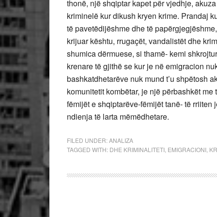
thonë, një shqiptar kapet për vjedhje, akuza 
kriminelë kur dikush kryen krime. Prandaj k
të pavetëdijëshme dhe të papërgjegjëshme, l
krijuar kështu, rrugaçët, vandalistët dhe krim
shumica dërmuese, si thamë- kemi shkrojtur
krenare të gjithë se kur je në emigracion n
bashkatdhetarëve nuk mund t’u shpëtosh aku
komunitetit kombëtar, je një përbashkët me 
fëmijët e shqiptarëve-fëmijët tanë- të rrii
ndienja të larta mëmëdhetare.
FILED UNDER:
ANALIZA
TAGGED WITH:
DHE KRIMINALITETI
,
EMIGRACIONI
,
KR