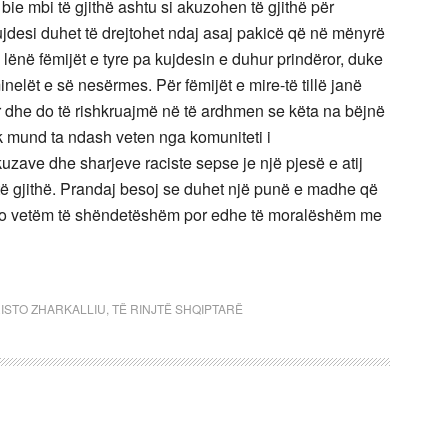
bie mbi të gjithë ashtu si akuzohen të gjithë për
ujdesi duhet të drejtohet ndaj asaj pakicë që në mënyrë
ënë fëmijët e tyre pa kujdesin e duhur prindëror, duke
inelët e së nesërmes. Për fëmijët e mire-të tillë janë
 dhe do të rishkruajmë në të ardhmen se këta na bëjnë
uk mund ta ndash veten nga komuniteti i
zave dhe sharjeve raciste sepse je një pjesë e atij
të gjithë. Prandaj besoj se duhet një punë e madhe që
ten jo vetëm të shëndetëshëm por edhe të moralëshëm me
ISTO ZHARKALLIU
,
TË RINJTË SHQIPTARË