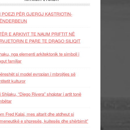
I POEZI PËR GJERGJ KASTRIOTIN-
ËNDERBEUN
TËR E ARKIVIT TE NAUM PRIFTIT NË
RVJETORIN E PARE TE DRAGO SILIQIT
aku, nga elementi arkitektonik te simboli i
ngut familjar
ëreshët si model evropian i mbrojtjes së
titetit kulturor
i Shijaku, “Diego Rivera” shqiptar i artit tonë
mbëtar
m Fred Kalaj, mes altarit dhe atdheut si
meneutikë e shpresës, kujtesës dhe shërbimit”