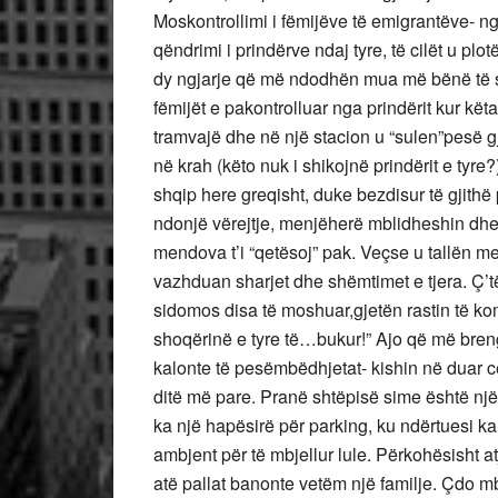
Moskontrollimi i fëmijëve të emigrantëve- nga
qëndrimi i prindërve ndaj tyre, të cilët u plo
dy ngjarje që më ndodhën mua më bënë të 
fëmijët e pakontrolluar nga prindërit kur kë
tramvajë dhe në një stacion u “sulen”pesë g
në krah (këto nuk i shikojnë prindërit e tyre
shqip here greqisht, duke bezdisur të gjithë 
ndonjë vërejtje, menjëherë mblidheshin dhe 
mendova t’i “qetësoj” pak. Veçse u tallën m
vazhduan sharjet dhe shëmtimet e tjera. Ç’t
sidomos disa të moshuar,gjetën rastin të ko
shoqërinë e tyre të…bukur!” Ajo që më breng
kalonte të pesëmbëdhjetat- kishin në duar c
ditë më pare. Pranë shtëpisë sime është nj
ka një hapësirë për parking, ku ndërtuesi ka
ambjent për të mbjellur lule. Përkohësisht 
atë pallat banonte vetëm një familje. Çdo m