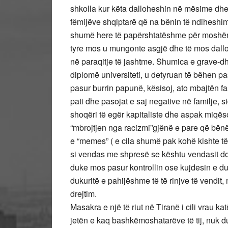
shkolla kur këta dalloheshin në mësime dhe, 
fëmijëve shqiptarë që na bënin të ndiheshim
shumë here të papërshtatëshme për moshën d
tyre mos u mungonte asgjë dhe të mos dall
në paraqitje të jashtme. Shumica e grave-dh
diplomë universiteti, u detyruan të bëhen 
pasur burrin papunë, kësisoj, ato mbajtën fa
pati dhe pasojat e saj negative në familje, 
shoqëri të egër kapitaliste dhe aspak miqësor
“mbrojtjen nga racizmi”gjënë e pare që bën
e “memes” ( e cila shumë pak kohë kishte të 
si vendas me shpresë se kështu vendasit do 
duke mos pasur kontrollin ose kujdesin e d
dukuritë e pahijëshme të të rinjve të vendit,
drejtim.
Masakra e një të riut në Tiranë i cili vrau katë
jetën e kaq bashkëmoshatarëve të tij, nuk duh