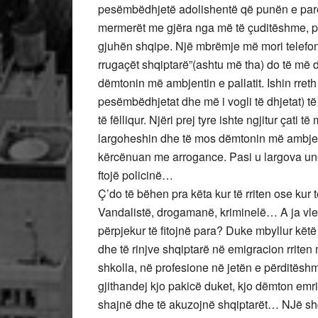
pesëmbëdhjetë adolishentë që punën e pare 
mermerët me gjëra nga më të çuditëshme, po
gjuhën shqipe. Një mbrëmje më mori telefon 
rrugaçët shqiptarë”(ashtu më tha) do të më
dëmtonin më ambjentin e pallatit. Ishin rret
pesëmbëdhjetat dhe më i vogli të dhjetat) të
të fëlliqur. Njëri prej tyre ishte ngjitur çati 
largoheshin dhe të mos dëmtonin më ambjen
kërcënuan me arrogance. Pasi u largova unë 
ftojë policinë…
Ç’do të bëhen pra këta kur të rriten ose kur
Vandalistë, drogamanë, kriminelë… A ja vlen pë
përpjekur të fitojnë para? Duke mbyllur kët
dhe të rinjve shqiptarë në emigracion rrite
shkolla, në profesione në jetën e përditësh
gjithandej kjo pakicë duket, kjo dëmton emrin
shajnë dhe të akuzojnë shqiptarët… NJë shqipt