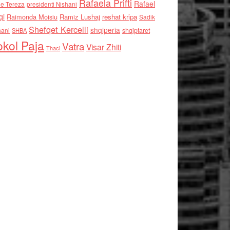
Rafaela Prifti
Rafael
e Tereza
presidenti Nishani
qi
Raimonda Moisiu
Ramiz Lushaj
reshat kripa
Sadik
Shefqet Kercelli
shqiperia
hani
shqiptaret
SHBA
kol Paja
Vatra
Visar Zhiti
Thaci