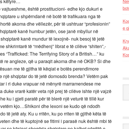
pas këtyre…
New
bot
 vajtueshme, është prostitucioni- edhe kjo dukuri e
hqiptare u shpërndanë në botë të trafikuara nga të
Kod
shortë akoma dhe vëllezër, për të ushtruar “profesionin”
e g
 shqiptarë kanë humbur jetën, ose janë mbyllur në
 shqiptarë kanë mundur të lexojnë- nuk besoj të jetë
Kry
 shkrimtarë të “mëdhenj” librat e të cilëve “shiten”,-
Aka
 “Trafficked: The Terrifying Story of a British…” ku
Ko
jze të re angleze, që u paraqit akoma dhe në OKB? Si dhe
mësuan me të gjitha të këqiat e botës perendimore
e një shqiptar do të jetë domosdo brenda? Vetëm pak
ptar i ri duke vrapuar në mënyrë marramendese me
Kat
a duke vrarë katër veta një prej të cilëve ishte një vajzë
ku i gjeti paratë për të blerë një veturë të tillë kur
jo vetëm kjo…Shikoni dhe lexoni se kudo që ndodh
të jetë aty. Ku u rritën, ku po rriten të gjithë këta të
 veten dhe të kuptojnë se fitimi i parasë nuk është mbi të
Ark
uar se kësisoj shoqëria shqiptare po kalbet përditë e