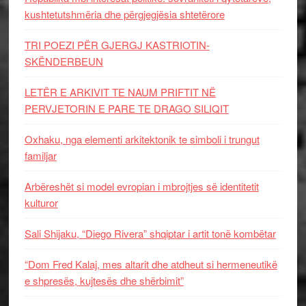
kushtetutshmëria dhe përgjegjësia shtetërore
TRI POEZI PËR GJERGJ KASTRIOTIN-
SKËNDERBEUN
LETËR E ARKIVIT TE NAUM PRIFTIT NË
PERVJETORIN E PARE TE DRAGO SILIQIT
Oxhaku, nga elementi arkitektonik te simboli i trungut
familjar
Arbëreshët si model evropian i mbrojtjes së identitetit
kulturor
Sali Shijaku, “Diego Rivera” shqiptar i artit tonë kombëtar
“Dom Fred Kalaj, mes altarit dhe atdheut si hermeneutikë
e shpresës, kujtesës dhe shërbimit”