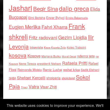
Jashari
dalip greca
Beqir Sina
Elida
Buçpapaj
Enver Bytyci
Elmi Berisha
Ermira Babamusta
Frank
Eugjen Merlika
Fahri Xharra
shkreli
Ilir
Gezim Llojdia
Fritz radovani
Levonja
Interviste
Kolec Traboini
Keze Kozeta Zylo
kosova
Kosove
nderroi jete
Marjana Bulku
ne
Murat Gecaj
Rafaela Prifti
Rafael
Nene Tereza
Kosove
presidenti Nishani
Floqi
Raimonda Moisiu
Ramiz Lushaj
reshat kripa
Sadik Elshani
Sokol
Shefqet Kercelli
shqiperia
shqiptaret
SHBA
Paja
Vatra
Visar Zhiti
Thaci
This website uses cookies to improve your experience. We'll