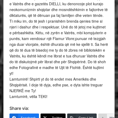
e Vatrës dhe e gazetës DIELLI, ku denoncoje plot kurajo
neokomunizmin shqiptar dhe mosndëshkimin e fajtorëve të
diktaturës, që të dënuan pa faj familjen dhe veten tënde.
Ti miku im, do të jesh i pranishëm brenda qenies time si
njeri i dashur dhe i respektuar. Unë do të jetoj me kujtimet
e përbashkëta. Këtu, në zyrën e Vatrës, mbi kompjuterin e
punës, kam vendosur një Flamur Vlore;punuar në tezgjah
nga duar vlonjate, është dhurata që më ke sjellë ti. Sa herë
që do të dua të bisedoj me ty do të zbres në bibliotekën e
Vatrës, ku është këndi me librat e tua dhuruar Vatrës dhe
do të diskutojmë për librat dhe për Shqipërinë. Do të shoh
edhe Fotografinë e madhe të Ujit të Ftohtë. Është kujtimi
yt!
Lamtumirë! Shpirti yt do të endet mes Amerikës dhe
Shqipërisë. I doje të dyja, edhe pse, e dyta ishte treguar
NJERKË me Ty!
Lamtumirë, vëlla TEKI!
Share via:
Facebook
Twitter
Copy Link
More