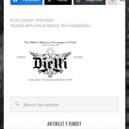
FILED UNDER:
FEATURED
TAGGED WITH:
DALIP GRECA
,
TEKI GJONZENELI
ARTIKUJT E FUNDIT