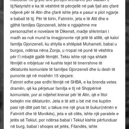
tij;Natyrisht e ka të vështirë të përcjellë në pak fjali ato çfarë
ndjenë për të Atin dhe çfarë ishte jeta e pasur e plot ngjarje
e babait të tij. Për të birin, Fatmirin, jeta e të Atit dhe e
gjithë familjes Gjonzeneli, ishte e ngjajshme me
personazhet e novelave të Dikensit, madje shkrimtari i
madh as nuk mund ta imagjononte një jetë të atillë, që kaloi
familja Gjonzeneli, ku shtylla e shtëpisë Muhameti, babai u
burgos, ndërsa nëna Zonja, u rropat në punë të vështira
për t’i mbajtë gjallë fëmijët. Tekiu ishte një nga shtatë
fëmijët e mbijetuar në kushte tejet të tmerrshme të
diktaturës komuniste të familjes Gjonzeneli dhe iu desh të
punonte që në moshën 15 vjeçare.
Fatmiri edhe pse erdhi fëmijë në SHBA, e ka brenda vetes
dramën, që ka përjetuar familja e tij në Shqipërinë
komuniste, por ai ndjehet krenar për të Atin, që e fitoi
betejën me diktaturën. Jeta e të atit u bë më me kuptim
pasi një ditë pati fat; u takua me një grua të bukur(nënën e
Fatmirit dhe të Monikës), jeta e së cilës, ishte një paralele e
jetës së Tekiut, por ndërsa babai i Tekiut kishte përfunduar
në burg, babai i shoqes së jetës, Filandës, ishte