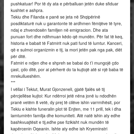
pushkatuar! Por të dy ata e përballuan jetën duke sfiduar
kushtet e ashpra.
Tekiu dhe Filanda e panë se jeta në Shqipërinë
posdiktaturë nuk u garantonte të ardhmen fëmijëve të tyre,
ndaj e zhvendosën familjen në emigracion. Dhe ata
punuan fort dhe ndihmuan këdo që mundën. Për fat të keq,
historia e babait të Fatmirit nuk pati fund të lumtur. Kanceri,
që e sulmoi organizmin e tij, ia mori jetën pak nga pak, diët
për ditë.
Fatmiri e ndjen dhe e shpreh se babai do t’i mungojë çdo
çast, çdo ditë, por ai përherë do ta kujtojë atë si një baba të
mrekullueshëm.
***
I vëllai i Tekiut, Murat Gjonzeneli, gjatë fjalës së tij
përcjellëse kujtoi: Kur ndërroi jetë nëna jonë iu ndodhën
pranë vetëm 8 vetë, dy prej të cilëve ishin varrmihësit, por
Tekiu e kishte funeralin plot të Enjten, me 11 prill, tek i dha
lamtumirën familja dhe komuniteti. Atë natë ishin aty edhe
bashkvuajtësit e tij,edhe pse fizikisht nuk mundën të
kapërcenin Oqeanin. Ishte aty edhe ish Kryeminstri