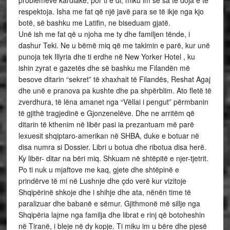
respektoja. Isha me fat që një javë para se të ikje nga kjo
botë, së bashku me Latifin, ne biseduam gjatë.
Unë ish me fat që u njoha me ty dhe familjen tënde, i
dashur Teki. Ne u bëmë miq që me takimin e parë, kur unë
punoja tek Illyria dhe ti erdhe në New Yorker Hotel , ku
ishin zyrat e gazetës dhe së bashku me Filandën më
besove ditarin “sekret” të xhaxhait të Filandës, Reshat Agaj
dhe unë e pranova pa kushte dhe pa shpërblim. Ato fletë të
zverdhura, të lëna amanet nga “Vëllai i pengut” përmbanin
të gjithë tragjedinë e Gjonzenelëve. Dhe ne arritëm që
ditarin të kthenim në libër pasi ia prezantuam më parë
lexuesit shqiptaro-amerikan në SHBA, duke e botuar në
disa numra si Dossier. Libri u botua dhe ribotua disa herë.
Ky libër- ditar na bëri miq. Shkuam në shtëpitë e njer-tjetrit.
Po ti nuk u mjaftove me kaq, gjete dhe shtëpinë e
prindërve të mi në Lushnje dhe çdo verë kur vizitoje
Shqipërinë shkoje dhe i shihje dhe ata, nënën time të
paralizuar dhe babanë e sëmur. Gjithmonë më sillje nga
Shqipëria lajme nga familja dhe librat e rinj që botoheshin
në Tiranë, i bleje në dy kopje. Ti miku im u bëre dhe pjesë