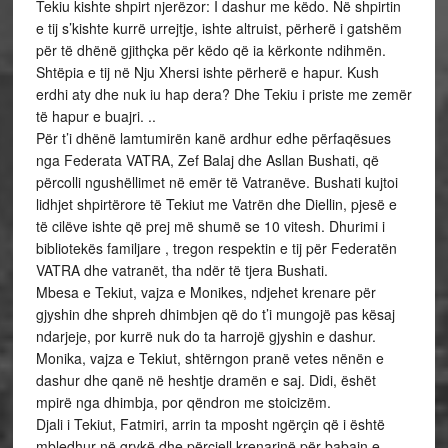
Tekiu kishte shpirt njerëzor: I dashur me këdo. Në shpirtin
e tij s’kishte kurrë urrejtje, ishte altruist, përherë i gatshëm
për të dhënë gjithçka për këdo që ia kërkonte ndihmën.
Shtëpia e tij në Nju Xhersi ishte përherë e hapur. Kush
erdhi aty dhe nuk iu hap dera? Dhe Tekiu i priste me zemër
të hapur e buajri. ..
Për t’i dhënë lamtumirën kanë ardhur edhe përfaqësues
nga Federata VATRA, Zef Balaj dhe Asllan Bushati, që
përcolli ngushëllimet në emër të Vatranëve. Bushati kujtoi
lidhjet shpirtërore të Tekiut me Vatrën dhe Diellin, pjesë e
të cilëve ishte që prej më shumë se 10 vitesh. Dhurimi i
bibliotekës familjare , tregon respektin e tij për Federatën
VATRA dhe vatranët, tha ndër të tjera Bushati.
Mbesa e Tekiut, vajza e Monikes, ndjehet krenare për
gjyshin dhe shpreh dhimbjen që do t’i mungojë pas kësaj
ndarjeje, por kurrë nuk do ta harrojë gjyshin e dashur.
Monika, vajza e Tekiut, shtërngon pranë vetes nënën e
dashur dhe qanë në heshtje dramën e saj. Didi, ëshët
mpirë nga dhimbja, por qëndron me stoicizëm.
Djali i Tekiut, Fatmiri, arrin ta mposht ngërçin që i është
mbledhur në grykë dhe përcjell krenarinë për babain e