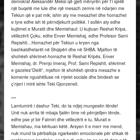
demokrat Aleksandër Meksi që gjeti mënyrën për t’i sjellë
një buqetë me lule dhe një mesazh zemre në ndarjen me
Tekiun që e pat mik; ishin aty me mesazhet dhe homazhet
e tyre edhe ish të përndjekurit politikë. I sollën aty edhe
kujtimet e Muratit dhe Memishaut: U kujtuan Reshat Kripa,
vëllezërit Çoku, edhe Enver Memishaj, edhe Profesor Sami
Repishti…Homazhet për Tekiun u kryen nga
bashkatdhetarët në Shqipëri dhe në SHBA. Mjafton të
shohësh shkrimet-homazhe të Reshat Kripës, Enver
Memishaj, dr. Prenjo Imeraj, Prof. Sami Repishti, shkrimet
e gazetes”Dielli”, mjafton të shohësh qindra mesazhe e
komente ngushëlluse në rrjetet sociale dhe bindesh se
ç’njeri i mirë ishte Teki Gjonzeneli.
***
Lamtumirë i dashur Teki, do ta ndjej mungesën tënde!
Unë nuk arrita të mbaja fjalën time në përcjelljen tënde,
edhe pse yt bir Fatmiri dhe vëllezërit e tu, Murati e
Memishau, ma kërkuan këtë. Arsyen ti e merr me mend,
nuk mund ta përballoja ngarkesën emocionale për shkak të
problemeve kardiake, por ti e di, miku im se sa të doja e të