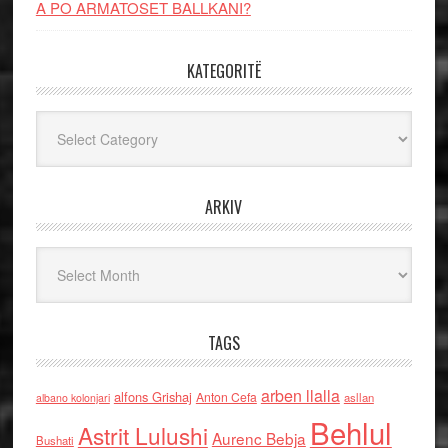
A PO ARMATOSET BALLKANI?
KATEGORITË
Kategoritë
ARKIV
Arkiv
TAGS
arben llalla
alfons Grishaj
Anton Cefa
asllan
albano kolonjari
Behlul
Astrit Lulushi
Aurenc Bebja
Bushati