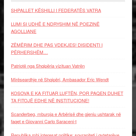
SHPALLET KËSHILLI I FEDERATËS VATRA
LUMI SI UDHË E NDRYSHIM NË POEZINË
AGOLLIANE
ZËMËRIM DHE PAS VDEKJES! DISIDENTI I
PËRHERSHËM…
Patriotë nga Shqipëria vizituan Vatrën
Mirëseardhje në Shqipëri, Ambasador Eric Wendt
KOSOVA E KA FITUAR LUFTËN, POR PAQEN DUHET
TA FITOJË EDHE NË INSTITUCIONE!
Scanderbeg, mburoja e Arbërisë dhe gjeniu ushtarak në
faqet e Giovanni Carlo Saraceni-t
Republika mbi interesat politike: sovraniteti i qytetarëve,