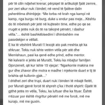
për të cilin ndjehet krenar, përpiqet të artikulojë fjalë zemre,
por zeri sikur nuk i bindet; në vend të fjalëve dalin
psherëtima dhimbjeje: “Me torba në krah nga kampi në
kamp, nga burgu në burg, duke u endur pas meje…Kështu
do të mbetesh për jetë në kujtesën time, edhe po qe se
rrugët e jetës nuk do të na takojnë përsëri, i dashur
vëlla.”… është bashkëbisedimi i dhimbshëm me
pasvdekjen e vëllait.
E ka të vështirë Murati t’i lexojë ato pak rreshta që ka
shkruar. Tekiu nuk ishte vetëm vëlla për atë dhe
Memishaun, pasi ka qenë edhe prind, edhe mentor.
Në kalvarin e jetës së Muratit, Tekiu ka mbajtur familjen
Gjonzeneli, që kur ishte 15 vjeçar: “Ngarkonte makina me
gur dhe zhavor dhe motra e madhe i mjekonte duart e tij të
brishta që kullonin gjak…”
I dridhet zeri dhe trupi, duart nuk i binden të mbajë fletët,
por Murati gjenë forcë të shpreh ç’ka i thotë shpirti: Gjatë të
gjithë jetës im vëlla, Tekiu, ka luftuar dhe ka fituar. Është
rrëzuar por është ringritur përsëri më me forcë, më me
kurajo, më me guxim.