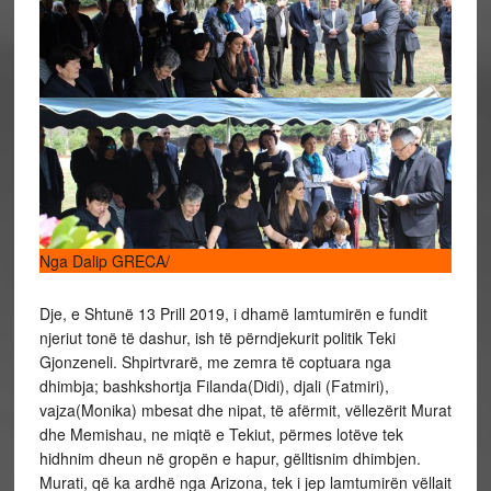
Nga Dalip GRECA/
Dje, e Shtunë 13 Prill 2019, i dhamë lamtumirën e fundit
njeriut tonë të dashur, ish të përndjekurit politik Teki
Gjonzeneli. Shpirtvrarë, me zemra të coptuara nga
dhimbja; bashkshortja Filanda(Didi), djali (Fatmiri),
vajza(Monika) mbesat dhe nipat, të afërmit, vëllezërit Murat
dhe Memishau, ne miqtë e Tekiut, përmes lotëve tek
hidhnim dheun në gropën e hapur, gëlltisnim dhimbjen.
Murati, që ka ardhë nga Arizona, tek i jep lamtumirën vëllait