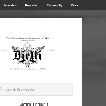
Interview
Reporting
Community
Vatra
ARTIKUJT E FUNDIT