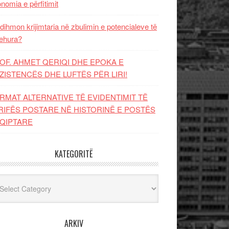
nomia e përfitimit
dihmon krijimtaria në zbulimin e potencialeve të
ehura?
OF. AHMET QERIQI DHE EPOKA E
ZISTENCЁS DHE LUFTЁS PЁR LIRI!
RMAT ALTERNATIVE TË EVIDENTIMIT TË
RIFËS POSTARE NË HISTORINË E POSTËS
QIPTARE
KATEGORITË
egoritë
ARKIV