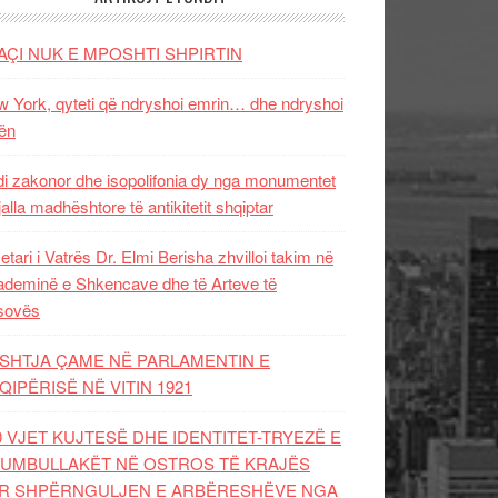
AÇI NUK E MPOSHTI SHPIRTIN
 York, qyteti që ndryshoi emrin… dhe ndryshoi
ën
i zakonor dhe isopolifonia dy nga monumentet
jalla madhështore të antikitetit shqiptar
etari i Vatrës Dr. Elmi Berisha zhvilloi takim në
deminë e Shkencave dhe të Arteve të
sovës
SHTJA ÇAME NË PARLAMENTIN E
QIPËRISË NË VITIN 1921
0 VJET KUJTESË DHE IDENTITET-TRYEZË E
UMBULLAKËT NË OSTROS TË KRAJËS
R SHPËRNGULJEN E ARBËRESHËVE NGA