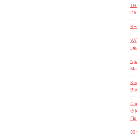
TR
DA
SH
VAT
Inj
Nga
Mal
Kar
Bur
Dom
të 
Fis
36 