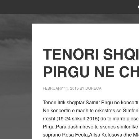
TENORI SHQI
PIRGU NE C
FEBRUARY 11, 2015
BY
DGRECA
Tenori lirik shqiptar Saimir Pirgu ne koncer
Ne koncertin e madh te orkestres se Simfoni
rresht (19-24 shkurt 2015),do te marre pjese
Pirgu.Para dashmireve te skenes simfonike d
soprano Rosa Feola,Alisa Kolosova dhe Mich