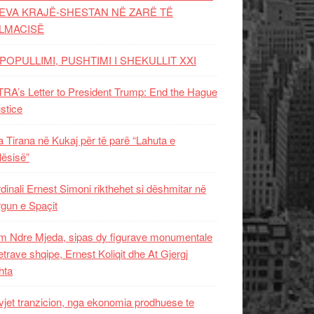
EVA KRAJË-SHESTAN NË ZARË TË
LMACISË
POPULLIMI, PUSHTIMI I SHEKULLIT XXI
RA’s Letter to President Trump: End the Hague
ustice
 Tirana në Kukaj për të parë “Lahuta e
ësisë”
dinali Ernest Simoni rikthehet si dëshmitar në
gun e Spaçit
 Ndre Mjeda, sipas dy figurave monumentale
letrave shqipe, Ernest Koliqit dhe At Gjergj
hta
vjet tranzicion, nga ekonomia prodhuese te