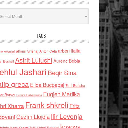
iv
TAGS
arben llalla
alfons Grishaj
Anton Cefa
no kolonjari
Astrit Lulushi
Aurenc Bebja
an Bushati
ehlul Jashari
Beqir Sina
alip greca
Elida Buçpapaj
Elmi Berisha
Eugjen Merlika
er Bytyci
Ermira Babamusta
Frank shkreli
hri Xharra
Fritz
Ilir Levonja
Gezim Llojdia
dovani
kosova
rviste
Kolec Traboini
Keze Kozeta Zylo