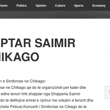
Home
Politics
Opinion
Culture
Sports
Economy
PTAR SAIMIR
HIKAGO
tin e Simfonise ne Chikago/
se ne Chikago qe do te organizohet per kater dite
 edhe tenori lirik shqiptar nga Shqiperia Saimir
o te defilojne emrat e njohur me vokalin e tenorit dhe
ele Petrusi.Koncerti i Simfonise ne Cikago do te