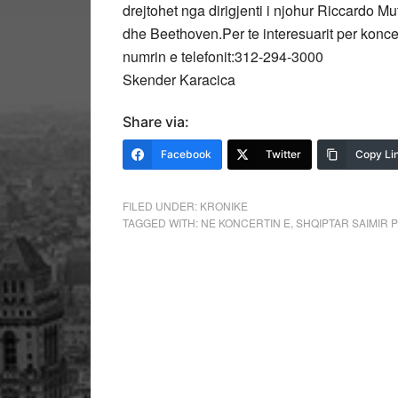
drejtohet nga dirigjenti i njohur Riccardo M
dhe Beethoven.Per te interesuarit per konc
numrin e telefonit:312-294-3000
Skender Karacica
Share via:
Facebook
Twitter
Copy Li
FILED UNDER:
KRONIKE
TAGGED WITH:
NE KONCERTIN E
,
SHQIPTAR SAIMIR 