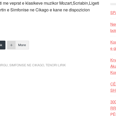
uti me veprat e klasikeve muzikor Mozart,Scriabin,Ligeti
ertin e Simfonise ne Cikago e kane ne dispozicion
SP
New
bot
Kod
nk
More
e g
Kry
PIRGU
,
SIMFONISE NE CIKAGO
,
TENORI LIRIK
Aka
Ko
ÇË
SH
30
RR
PË